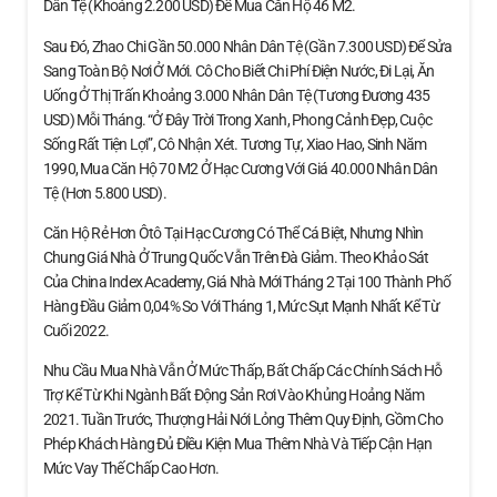
Dân Tệ (khoảng 2.200 USD) Để Mua Căn Hộ 46 M2.
Sau Đó, Zhao Chi Gần 50.000 Nhân Dân Tệ (gần 7.300 USD) Để Sửa
Sang Toàn Bộ Nơi Ở Mới. Cô Cho Biết Chi Phí Điện Nước, Đi Lại, Ăn
Uống Ở Thị Trấn Khoảng 3.000 Nhân Dân Tệ (tương Đương 435
USD) Mỗi Tháng. “Ở Đây Trời Trong Xanh, Phong Cảnh Đẹp, Cuộc
Sống Rất Tiện Lợi”, Cô Nhận Xét. Tương Tự, Xiao Hao, Sinh Năm
1990, Mua Căn Hộ 70 M2 Ở Hạc Cương Với Giá 40.000 Nhân Dân
Tệ (hơn 5.800 USD).
Căn Hộ Rẻ Hơn Ôtô Tại Hạc Cương Có Thể Cá Biệt, Nhưng Nhìn
Chung Giá Nhà Ở Trung Quốc Vẫn Trên Đà Giảm. Theo Khảo Sát
Của China Index Academy, Giá Nhà Mới Tháng 2 Tại 100 Thành Phố
Hàng Đầu Giảm 0,04% So Với Tháng 1, Mức Sụt Mạnh Nhất Kể Từ
Cuối 2022.
Nhu Cầu Mua Nhà Vẫn Ở Mức Thấp, Bất Chấp Các Chính Sách Hỗ
Trợ Kể Từ Khi Ngành Bất Động Sản Rơi Vào Khủng Hoảng Năm
2021. Tuần Trước, Thượng Hải Nới Lỏng Thêm Quy Định, Gồm Cho
Phép Khách Hàng Đủ Điều Kiện Mua Thêm Nhà Và Tiếp Cận Hạn
Mức Vay Thế Chấp Cao Hơn.