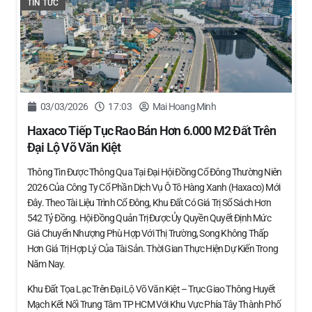
TIN TỨC
03/03/2026
17:03
Mai Hoang Minh
Haxaco Tiếp Tục Rao Bán Hơn 6.000 M2 Đất Trên
Đại Lộ Võ Văn Kiệt
Thông Tin Được Thông Qua Tại Đại Hội Đồng Cổ Đông Thường Niên
2026 Của Công Ty Cổ Phần Dịch Vụ Ô Tô Hàng Xanh (Haxaco) Mới
Đây. Theo Tài Liệu Trình Cổ Đông, Khu Đất Có Giá Trị Sổ Sách Hơn
542 Tỷ Đồng. Hội Đồng Quản Trị Được Ủy Quyền Quyết Định Mức
Giá Chuyển Nhượng Phù Hợp Với Thị Trường, Song Không Thấp
Hơn Giá Trị Hợp Lý Của Tài Sản. Thời Gian Thực Hiện Dự Kiến Trong
Năm Nay.
Khu Đất Tọa Lạc Trên Đại Lộ Võ Văn Kiệt – Trục Giao Thông Huyết
Mạch Kết Nối Trung Tâm TP HCM Với Khu Vực Phía Tây Thành Phố