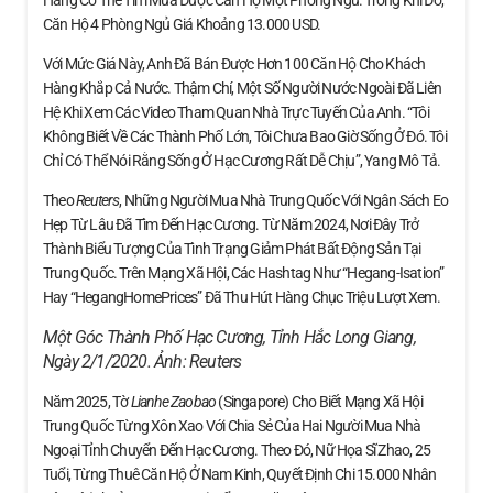
Căn Hộ 4 Phòng Ngủ Giá Khoảng 13.000 USD.
Với Mức Giá Này, Anh Đã Bán Được Hơn 100 Căn Hộ Cho Khách
Hàng Khắp Cả Nước. Thậm Chí, Một Số Người Nước Ngoài Đã Liên
Hệ Khi Xem Các Video Tham Quan Nhà Trực Tuyến Của Anh. “Tôi
Không Biết Về Các Thành Phố Lớn, Tôi Chưa Bao Giờ Sống Ở Đó. Tôi
Chỉ Có Thể Nói Rằng Sống Ở Hạc Cương Rất Dễ Chịu”, Yang Mô Tả.
Theo
Reuters
, Những Người Mua Nhà Trung Quốc Với Ngân Sách Eo
Hẹp Từ Lâu Đã Tìm Đến Hạc Cương. Từ Năm 2024, Nơi Đây Trở
Thành Biểu Tượng Của Tình Trạng Giảm Phát Bất Động Sản Tại
Trung Quốc. Trên Mạng Xã Hội, Các Hashtag Như “Hegang-Isation”
Hay “HegangHomePrices” Đã Thu Hút Hàng Chục Triệu Lượt Xem.
Một Góc Thành Phố Hạc Cương, Tỉnh Hắc Long Giang,
Ngày 2/1/2020. Ảnh:
Reuters
Năm 2025, Tờ
Lianhe Zaobao
(Singapore) Cho Biết Mạng Xã Hội
Trung Quốc Từng Xôn Xao Với Chia Sẻ Của Hai Người Mua Nhà
Ngoại Tỉnh Chuyển Đến Hạc Cương. Theo Đó, Nữ Họa Sĩ Zhao, 25
Tuổi, Từng Thuê Căn Hộ Ở Nam Kinh, Quyết Định Chi 15.000 Nhân