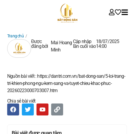
Trang chủ
/
Được
Cập nhập
18/07/2025
Mai Hoang
đăng bởi
lần cuối vào
14:00
Minh
Nguồn bài viết : https://dantri.com.vn/bat-dong-san/5-loi-trang-
tri-khien-phong-ngu-kem-sang-va-tuyet-chieu-khac-phuc-
20260223000703007.htm
Chia sẻ bài viết
Bài viết được quan tâm