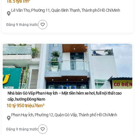
18.5 tỷ
81m²
Lê Văn Thọ, Phường 11, Quận Bình Thạnh, Thành phố Hồ Chí Minh
Đăng 9 tháng trước
Nhà bán Gò Vấp Phan Huy Ích – Mặt tiền hẻm xe hơi, full nội thất cao
cấp, hướng Đông Nam
10 tỷ 950 triệu
76m²
Phan Huy Ích, Phường 12, Quận Gò Vấp, Thành phố Hồ Chí Minh
Đăng 9 tháng trước