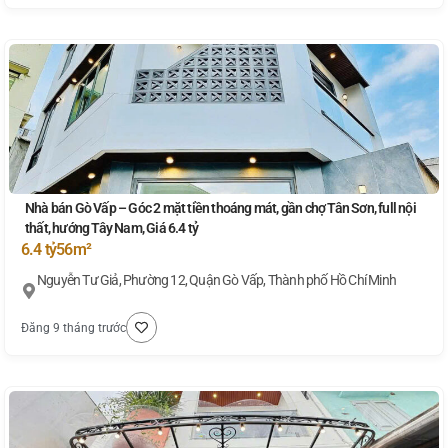
Nhà bán Gò Vấp – Góc 2 mặt tiền thoáng mát, gần chợ Tân Sơn, full nội
thất, hướng Tây Nam, Giá 6.4 tỷ
6.4 tỷ
56m²
Nguyễn Tư Giả, Phường 12, Quận Gò Vấp, Thành phố Hồ Chí Minh
Đăng 9 tháng trước