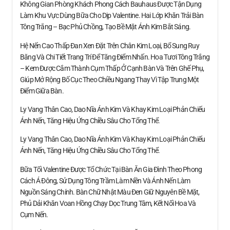
Không Gian Phòng Khách Phong Cách Bauhaus Được Tận Dụng
Làm Khu Vực Dùng Bữa Cho Dịp Valentine. Hai Lớp Khăn Trải Bàn
Tông Trắng – Bạc Phủ Chồng, Tạo Bề Mặt Ánh Kim Bắt Sáng.
Hệ Nến Cao Thấp Đan Xen Đặt Trên Chân Kim Loại, Bổ Sung Ruy
Băng Và Chi Tiết Trang Trí Để Tăng Điểm Nhấn. Hoa Tươi Tông Trắng
– Kem Được Cắm Thành Cụm Thấp Ở Cạnh Bàn Và Trên Ghế Phụ,
Giúp Mở Rộng Bố Cục Theo Chiều Ngang Thay Vì Tập Trung Một
Điểm Giữa Bàn.
Ly Vang Thân Cao, Dao Nĩa Ánh Kim Và Khay Kim Loại Phản Chiếu
Ánh Nến, Tăng Hiệu Ứng Chiều Sâu Cho Tổng Thể.
Ly Vang Thân Cao, Dao Nĩa Ánh Kim Và Khay Kim Loại Phản Chiếu
Ánh Nến, Tăng Hiệu Ứng Chiều Sâu Cho Tổng Thể.
Bữa Tối Valentine Được Tổ Chức Tại Bàn Ăn Gia Đình Theo Phong
Cách Á Đông, Sử Dụng Tông Trầm Làm Nền Và Ánh Nến Làm
Nguồn Sáng Chính. Bàn Chữ Nhật Màu Đen Giữ Nguyên Bề Mặt,
Phủ Dải Khăn Voan Hồng Chạy Dọc Trung Tâm, Kết Nối Hoa Và
Cụm Nến.