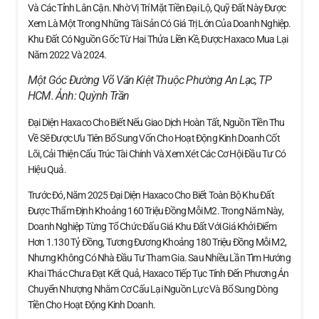
Và Các Tỉnh Lân Cận. Nhờ Vị Trí Mặt Tiền Đại Lộ, Quỹ Đất Này Được
Xem Là Một Trong Những Tài Sản Có Giá Trị Lớn Của Doanh Nghiệp.
Khu Đất Có Nguồn Gốc Từ Hai Thửa Liền Kề, Được Haxaco Mua Lại
Năm 2022 Và 2024.
Một Góc Đường Võ Văn Kiệt Thuộc Phường An Lạc, TP
HCM. Ảnh:
Quỳnh Trần
Đại Diện Haxaco Cho Biết Nếu Giao Dịch Hoàn Tất, Nguồn Tiền Thu
Về Sẽ Được Ưu Tiên Bổ Sung Vốn Cho Hoạt Động Kinh Doanh Cốt
Lõi, Cải Thiện Cấu Trúc Tài Chính Và Xem Xét Các Cơ Hội Đầu Tư Có
Hiệu Quả.
Trước Đó, Năm 2025 Đại Diện Haxaco Cho Biết Toàn Bộ Khu Đất
Được Thẩm Định Khoảng 160 Triệu Đồng Mỗi M2. Trong Năm Này,
Doanh Nghiệp Từng Tổ Chức Đấu Giá Khu Đất Với Giá Khởi Điểm
Hơn 1.130 Tỷ Đồng, Tương Đương Khoảng 180 Triệu Đồng Mỗi M2,
Nhưng Không Có Nhà Đầu Tư Tham Gia. Sau Nhiều Lần Tìm Hướng
Khai Thác Chưa Đạt Kết Quả, Haxaco Tiếp Tục Tính Đến Phương Án
Chuyển Nhượng Nhằm Cơ Cấu Lại Nguồn Lực Và Bổ Sung Dòng
Tiền Cho Hoạt Động Kinh Doanh.