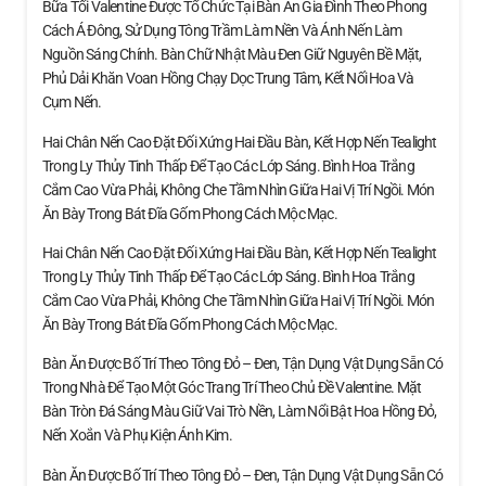
Bữa Tối Valentine Được Tổ Chức Tại Bàn Ăn Gia Đình Theo Phong
Cách Á Đông, Sử Dụng Tông Trầm Làm Nền Và Ánh Nến Làm
Nguồn Sáng Chính. Bàn Chữ Nhật Màu Đen Giữ Nguyên Bề Mặt,
Phủ Dải Khăn Voan Hồng Chạy Dọc Trung Tâm, Kết Nối Hoa Và
Cụm Nến.
Hai Chân Nến Cao Đặt Đối Xứng Hai Đầu Bàn, Kết Hợp Nến Tealight
Trong Ly Thủy Tinh Thấp Để Tạo Các Lớp Sáng. Bình Hoa Trắng
Cắm Cao Vừa Phải, Không Che Tầm Nhìn Giữa Hai Vị Trí Ngồi. Món
Ăn Bày Trong Bát Đĩa Gốm Phong Cách Mộc Mạc.
Hai Chân Nến Cao Đặt Đối Xứng Hai Đầu Bàn, Kết Hợp Nến Tealight
Trong Ly Thủy Tinh Thấp Để Tạo Các Lớp Sáng. Bình Hoa Trắng
Cắm Cao Vừa Phải, Không Che Tầm Nhìn Giữa Hai Vị Trí Ngồi. Món
Ăn Bày Trong Bát Đĩa Gốm Phong Cách Mộc Mạc.
Bàn Ăn Được Bố Trí Theo Tông Đỏ – Đen, Tận Dụng Vật Dụng Sẵn Có
Trong Nhà Để Tạo Một Góc Trang Trí Theo Chủ Đề Valentine. Mặt
Bàn Tròn Đá Sáng Màu Giữ Vai Trò Nền, Làm Nổi Bật Hoa Hồng Đỏ,
Nến Xoắn Và Phụ Kiện Ánh Kim.
Bàn Ăn Được Bố Trí Theo Tông Đỏ – Đen, Tận Dụng Vật Dụng Sẵn Có