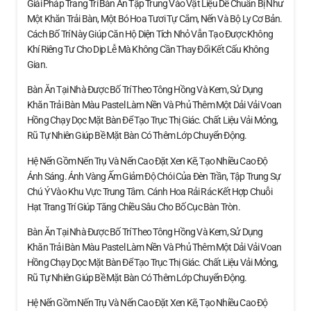
Giải Pháp Trang Trí Bàn Ăn Tập Trung Vào Vật Liệu Dễ Chuẩn Bị Như
Một Khăn Trải Bàn, Một Bó Hoa Tươi Tự Cắm, Nến Và Bộ Ly Cơ Bản.
Cách Bố Trí Này Giúp Căn Hộ Diện Tích Nhỏ Vẫn Tạo Được Không
Khí Riêng Tư Cho Dịp Lễ Mà Không Cần Thay Đổi Kết Cấu Không
Gian.
Bàn Ăn Tại Nhà Được Bố Trí Theo Tông Hồng Và Kem, Sử Dụng
Khăn Trải Bàn Màu Pastel Làm Nền Và Phủ Thêm Một Dải Vải Voan
Hồng Chạy Dọc Mặt Bàn Để Tạo Trục Thị Giác. Chất Liệu Vải Mỏng,
Rũ Tự Nhiên Giúp Bề Mặt Bàn Có Thêm Lớp Chuyển Động.
Hệ Nến Gồm Nến Trụ Và Nến Cao Đặt Xen Kẽ, Tạo Nhiều Cao Độ
Ánh Sáng. Ánh Vàng Ấm Giảm Độ Chói Của Đèn Trần, Tập Trung Sự
Chú Ý Vào Khu Vực Trung Tâm. Cánh Hoa Rải Rác Kết Hợp Chuỗi
Hạt Trang Trí Giúp Tăng Chiều Sâu Cho Bố Cục Bàn Tròn.
Bàn Ăn Tại Nhà Được Bố Trí Theo Tông Hồng Và Kem, Sử Dụng
Khăn Trải Bàn Màu Pastel Làm Nền Và Phủ Thêm Một Dải Vải Voan
Hồng Chạy Dọc Mặt Bàn Để Tạo Trục Thị Giác. Chất Liệu Vải Mỏng,
Rũ Tự Nhiên Giúp Bề Mặt Bàn Có Thêm Lớp Chuyển Động.
Hệ Nến Gồm Nến Trụ Và Nến Cao Đặt Xen Kẽ, Tạo Nhiều Cao Độ