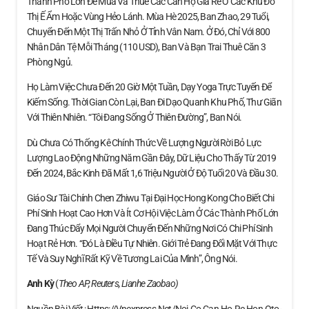
Thành Phố Lớn Để Mua Và Thuê Các Căn Hộ Giá Rẻ Ở Các Khu Đô
Thị Ế Ẩm Hoặc Vùng Hẻo Lánh. Mùa Hè 2025, Ban Zhao, 29 Tuổi,
Chuyển Đến Một Thị Trấn Nhỏ Ở Tỉnh Vân Nam. Ở Đó, Chỉ Với 800
Nhân Dân Tệ Mỗi Tháng (110 USD), Ban Và Bạn Trai Thuê Căn 3
Phòng Ngủ.
Họ Làm Việc Chưa Đến 20 Giờ Một Tuần, Dạy Yoga Trực Tuyến Để
Kiếm Sống. Thời Gian Còn Lại, Ban Đi Dạo Quanh Khu Phố, Thư Giãn
Với Thiên Nhiên. “Tôi Đang Sống Ở Thiên Đường”, Ban Nói.
Dù Chưa Có Thống Kê Chính Thức Về Lượng Người Rời Bỏ Lực
Lượng Lao Động Những Năm Gần Đây, Dữ Liệu Cho Thấy Từ 2019
Đến 2024, Bắc Kinh Đã Mất 1,6 Triệu Người Ở Độ Tuổi 20 Và Đầu 30.
Giáo Sư Tài Chính Chen Zhiwu Tại Đại Học Hong Kong Cho Biết Chi
Phí Sinh Hoạt Cao Hơn Và Ít Cơ Hội Việc Làm Ở Các Thành Phố Lớn
Đang Thúc Đẩy Mọi Người Chuyển Đến Những Nơi Có Chi Phí Sinh
Hoạt Rẻ Hơn. “Đó Là Điều Tự Nhiên. Giới Trẻ Đang Đối Mặt Với Thực
Tế Và Suy Nghĩ Rất Kỹ Về Tương Lai Của Mình”, Ông Nói.
Anh Kỳ
(
Theo AP, Reuters, Lianhe Zaobao)
Nguồn Bài Viết : Https://vnexpress.net/noi-Co-Can-Ho-Re-Hon-Oto-