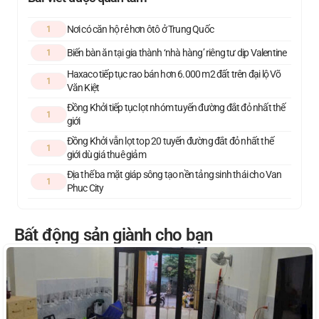
Nơi có căn hộ rẻ hơn ôtô ở Trung Quốc
1
Biến bàn ăn tại gia thành ‘nhà hàng’ riêng tư dịp Valentine
1
Haxaco tiếp tục rao bán hơn 6.000 m2 đất trên đại lộ Võ
1
Văn Kiệt
Đồng Khởi tiếp tục lọt nhóm tuyến đường đắt đỏ nhất thế
1
giới
Đồng Khởi vẫn lọt top 20 tuyến đường đắt đỏ nhất thế
1
giới dù giá thuê giảm
Địa thế ba mặt giáp sông tạo nền tảng sinh thái cho Van
1
Phuc City
Bất động sản giành cho bạn