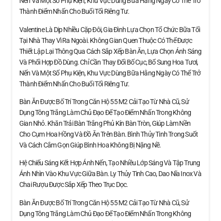
Nến Và Một Số Phụ Kiện, Khu Vực Dùng Bữa Hằng Ngày Có Thể Trở
Thành Điểm Nhấn Cho Buổi Tối Riêng Tư.
Valentine Là Dịp Nhiều Cặp Đôi, Gia Đình Lựa Chọn Tổ Chức Bữa Tối
Tại Nhà Thay Vì Ra Ngoài. Không Gian Quen Thuộc Có Thể Được
Thiết Lập Lại Thông Qua Cách Sắp Xếp Bàn Ăn, Lựa Chọn Ánh Sáng
Và Phối Hợp Đồ Dùng. Chỉ Cần Thay Đổi Bố Cục, Bổ Sung Hoa Tươi,
Nến Và Một Số Phụ Kiện, Khu Vực Dùng Bữa Hằng Ngày Có Thể Trở
Thành Điểm Nhấn Cho Buổi Tối Riêng Tư.
Bàn Ăn Được Bố Trí Trong Căn Hộ 55 M2 Cải Tạo Từ Nhà Cũ, Sử
Dụng Tông Trắng Làm Chủ Đạo Để Tạo Điểm Nhấn Trong Không
Gian Nhỏ. Khăn Trải Bàn Trắng Phủ Kín Bàn Tròn, Giúp Làm Nền
Cho Cụm Hoa Hồng Và Đồ Ăn Trên Bàn. Bình Thủy Tinh Trong Suốt
Và Cách Cắm Gọn Giúp Bình Hoa Không Bị Nặng Nề.
Hệ Chiếu Sáng Kết Hợp Ánh Nến, Tạo Nhiều Lớp Sáng Và Tập Trung
Ánh Nhìn Vào Khu Vực Giữa Bàn. Ly Thủy Tinh Cao, Dao Nĩa Inox Và
Chai Rượu Được Sắp Xếp Theo Trục Dọc.
Bàn Ăn Được Bố Trí Trong Căn Hộ 55 M2 Cải Tạo Từ Nhà Cũ, Sử
Dụng Tông Trắng Làm Chủ Đạo Để Tạo Điểm Nhấn Trong Không