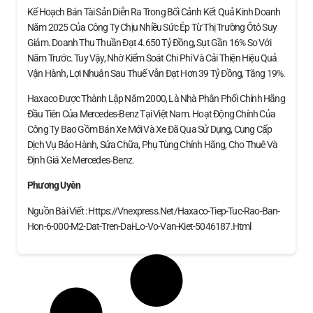
Kế Hoạch Bán Tài Sản Diễn Ra Trong Bối Cảnh Kết Quả Kinh Doanh
Năm 2025 Của Công Ty Chịu Nhiều Sức Ép Từ Thị Trường Ôtô Suy
Giảm. Doanh Thu Thuần Đạt 4.650 Tỷ Đồng, Sụt Gần 16% So Với
Năm Trước. Tuy Vậy, Nhờ Kiểm Soát Chi Phí Và Cải Thiện Hiệu Quả
Vận Hành, Lợi Nhuận Sau Thuế Vẫn Đạt Hơn 39 Tỷ Đồng, Tăng 19%.
Haxaco Được Thành Lập Năm 2000, Là Nhà Phân Phối Chính Hãng
Đầu Tiên Của Mercedes-Benz Tại Việt Nam. Hoạt Động Chính Của
Công Ty Bao Gồm Bán Xe Mới Và Xe Đã Qua Sử Dụng, Cung Cấp
Dịch Vụ Bảo Hành, Sửa Chữa, Phụ Tùng Chính Hãng, Cho Thuê Và
Định Giá Xe Mercedes‑Benz.
Phương Uyên
Nguồn Bài Viết : Https://vnexpress.net/haxaco-Tiep-Tuc-Rao-Ban-
Hon-6-000-M2-Dat-Tren-Dai-Lo-Vo-Van-Kiet-5046187.html