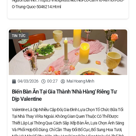
O-Trung-Quoc-5046214.html
TIN TỨC
04/03/2026
00:27
Mai Hoang Minh
Biến Bàn Ăn Tại Gia Thành ‘nhà Hàng’ Riêng Tư
Dịp Valentine
Valentine Là Dịp Nhiều Cặp Đôi, Gia Đình Lựa Chọn Tổ Chức Bữa Tối
Tại Nhà Thay Vì Ra Ngoài. Không Gian Quen Thuộc Có Thể Được
Thiết Lập Lại Thông Qua Cách Sắp Xếp Bàn Ăn, Lựa Chọn Ánh Sáng
Và Phối Hợp Đồ Dùng. Chỉ Cần Thay Đổi Bố Cục, Bổ Sung Hoa Tươi,