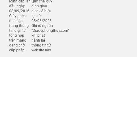
Minh cấp lần
Quy chế, quy
đầu ngày
định giao
08/09/2016
dịch có hiệu
Giấy phép
lực từ
thiết lập
08/08/2023
trang thông
Ghi rõ nguồn
tin điện tử
“Diaocphongthuy.com”
tổng hợp
khi phát
trên mạng
hành lại
đang chờ
thông tin từ
cấp phép.
website này.