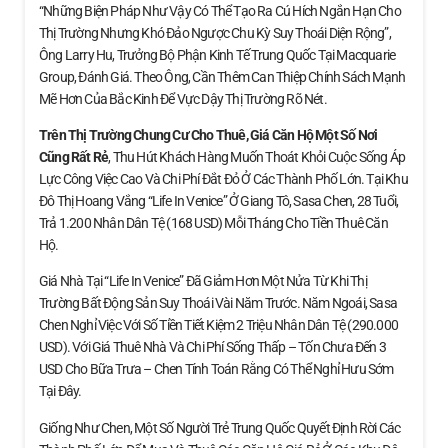
“Những Biện Pháp Như Vậy Có Thể Tạo Ra Cú Hích Ngắn Hạn Cho
Thị Trường Nhưng Khó Đảo Ngược Chu Kỳ Suy Thoái Diện Rộng”,
Ông Larry Hu, Trưởng Bộ Phận Kinh Tế Trung Quốc Tại Macquarie
Group, Đánh Giá. Theo Ông, Cần Thêm Can Thiệp Chính Sách Mạnh
Mẽ Hơn Của Bắc Kinh Để Vực Dậy Thị Trường Rõ Nét.
Trên Thị Trường Chung Cư Cho Thuê, Giá Căn Hộ
Một Số Nơi
Cũng Rất Rẻ
, Thu Hút Khách Hàng Muốn Thoát Khỏi Cuộc Sống Áp
Lực Công Việc Cao Và Chi Phí Đắt Đỏ Ở Các Thành Phố Lớn. Tại Khu
Đô Thị Hoang Vắng “Life In Venice” Ở Giang Tô, Sasa Chen, 28 Tuổi,
Trả 1.200 Nhân Dân Tệ (168 USD) Mỗi Tháng Cho Tiền Thuê Căn
Hộ.
Giá Nhà Tại “Life In Venice” Đã Giảm Hơn Một Nửa Từ Khi Thị
Trường Bất Động Sản Suy Thoái Vài Năm Trước. Năm Ngoái, Sasa
Chen Nghỉ Việc Với Số Tiền Tiết Kiệm 2 Triệu Nhân Dân Tệ (290.000
USD). Với Giá Thuê Nhà Và Chi Phí Sống Thấp – Tốn Chưa Đến 3
USD Cho Bữa Trưa – Chen Tính Toán Rằng Có Thể Nghỉ Hưu Sớm
Tại Đây.
Giống Như Chen, Một Số Người Trẻ Trung Quốc Quyết Định Rời Các