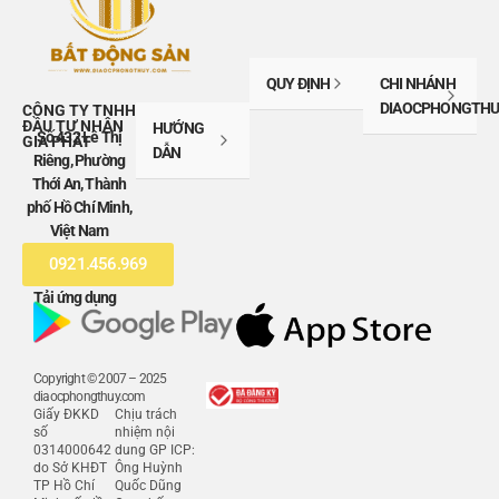
QUY ĐỊNH
CHI NHÁNH
DIAOCPHONGTHU
CÔNG TY TNHH
ĐẦU TƯ NHÂN
HƯỚNG
Số 432 Lê Thị
GIA PHÁT
DẪN
Riêng, Phường
Thới An, Thành
phố Hồ Chí Minh,
Việt Nam
0921.456.969
Tải ứng dụng
Copyright © 2007 – 2025
diaocphongthuy.com
Giấy ĐKKD
Chịu trách
số
nhiệm nội
0314000642
dung GP ICP:
do Sở KHĐT
Ông Huỳnh
TP Hồ Chí
Quốc Dũng