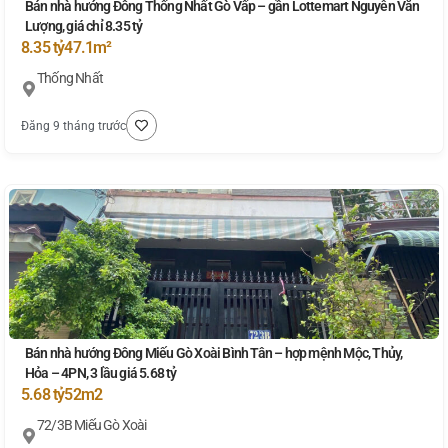
Bán nhà hướng Đông Thống Nhất Gò Vấp – gần Lottemart Nguyễn Văn
Lượng, giá chỉ 8.35 tỷ
8.35 tỷ
47.1m²
Thống Nhất
Đăng 9 tháng trước
Bán nhà hướng Đông Miếu Gò Xoài Bình Tân – hợp mệnh Mộc, Thủy,
Hỏa – 4PN, 3 lầu giá 5.68 tỷ
5.68 tỷ
52m2
72/3B Miếu Gò Xoài