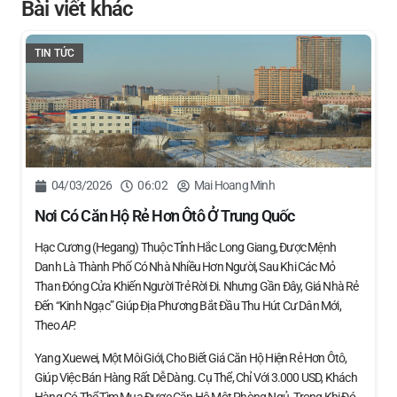
Bài viết khác
TIN TỨC
04/03/2026
06:02
Mai Hoang Minh
Nơi Có Căn Hộ Rẻ Hơn Ôtô Ở Trung Quốc
Hạc Cương (Hegang) Thuộc Tỉnh Hắc Long Giang, Được Mệnh
Danh Là Thành Phố Có Nhà Nhiều Hơn Người, Sau Khi Các Mỏ
Than Đóng Cửa Khiến Người Trẻ Rời Đi. Nhưng Gần Đây, Giá Nhà Rẻ
Đến “kinh Ngạc” Giúp Địa Phương Bắt Đầu Thu Hút Cư Dân Mới,
Theo
AP.
Yang Xuewei, Một Môi Giới, Cho Biết Giá Căn Hộ Hiện Rẻ Hơn Ôtô,
Giúp Việc Bán Hàng Rất Dễ Dàng. Cụ Thể, Chỉ Với 3.000 USD, Khách
Hàng Có Thể Tìm Mua Được Căn Hộ Một Phòng Ngủ. Trong Khi Đó,