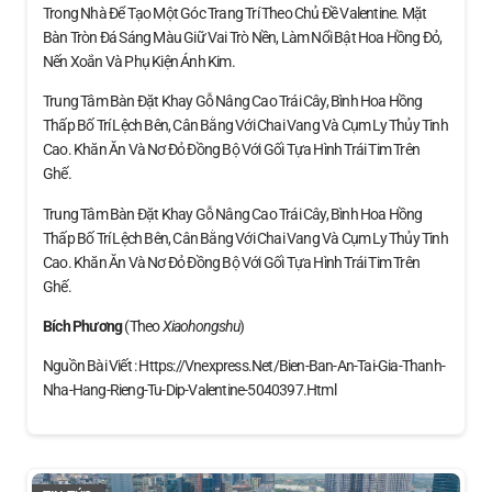
Trong Nhà Để Tạo Một Góc Trang Trí Theo Chủ Đề Valentine. Mặt
Bàn Tròn Đá Sáng Màu Giữ Vai Trò Nền, Làm Nổi Bật Hoa Hồng Đỏ,
Nến Xoắn Và Phụ Kiện Ánh Kim.
Trung Tâm Bàn Đặt Khay Gỗ Nâng Cao Trái Cây, Bình Hoa Hồng
Thấp Bố Trí Lệch Bên, Cân Bằng Với Chai Vang Và Cụm Ly Thủy Tinh
Cao. Khăn Ăn Và Nơ Đỏ Đồng Bộ Với Gối Tựa Hình Trái Tim Trên
Ghế.
Trung Tâm Bàn Đặt Khay Gỗ Nâng Cao Trái Cây, Bình Hoa Hồng
Thấp Bố Trí Lệch Bên, Cân Bằng Với Chai Vang Và Cụm Ly Thủy Tinh
Cao. Khăn Ăn Và Nơ Đỏ Đồng Bộ Với Gối Tựa Hình Trái Tim Trên
Ghế.
Bích Phương
(theo
Xiaohongshu
)
Nguồn Bài Viết : Https://vnexpress.net/bien-Ban-An-Tai-Gia-Thanh-
Nha-Hang-Rieng-Tu-Dip-Valentine-5040397.html