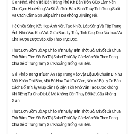
Gian Nhỏ. Khăn Trải Bàn Trắng Phủ Kín Bàn Tròn, Giúp Làm Nền
Cho Cụm Hoa Hồng Và Đồ Ăn Trên Bàn. Bình Thủy Tinh Trong Suốt
Và Cách Cắm Gọn Giúp Bình Hoa Không Bị Nặng Nề.
Hệ Chiếu Sáng Kết Hợp Ánh Nến, Tạo Nhiều Lớp Sáng Và Tập Trung
Ánh Nhìn Vào Khu Vực Giữa Bàn. Ly Thủy Tinh Cao, Dao Nĩa Inox Và
Chai Rượu Được Sắp Xếp Theo Trục Dọc.
Thực Đơn Gồm Bò Áp Chảo Trình Bày Trên Thớt Gỗ, Mì Sốt Cà Chua
Thịt Băm, Tôm Sốt Bơ Tỏi, Salad Trái Cây. Các Món Đặt Theo Dạng
Chia Sẻ Ở Trung Tâm, Giữ Khoảng Trống Hai Bên.
Giải Pháp Trang Trí Bàn Ăn Tập Trung Vào Vật Liệu Dễ Chuẩn Bị Như
Một Khăn Trải Bàn, Một Bó Hoa Tươi Tự Cắm, Nến Và Bộ Ly Cơ Bản.
Cách Bố Trí Này Giúp Căn Hộ Diện Tích Nhỏ Vẫn Tạo Được Không
Khí Riêng Tư Cho Dịp Lễ Mà Không Cần Thay Đổi Kết Cấu Không
Gian.
Thực Đơn Gồm Bò Áp Chảo Trình Bày Trên Thớt Gỗ, Mì Sốt Cà Chua
Thịt Băm, Tôm Sốt Bơ Tỏi, Salad Trái Cây. Các Món Đặt Theo Dạng
Chia Sẻ Ở Trung Tâm, Giữ Khoảng Trống Hai Bên.