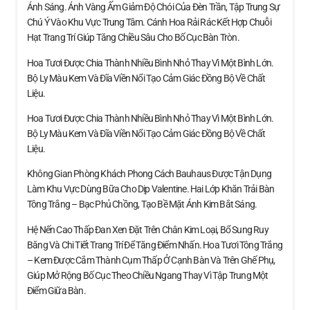
Ánh Sáng. Ánh Vàng Ấm Giảm Độ Chói Của Đèn Trần, Tập Trung Sự
Chú Ý Vào Khu Vực Trung Tâm. Cánh Hoa Rải Rác Kết Hợp Chuỗi
Hạt Trang Trí Giúp Tăng Chiều Sâu Cho Bố Cục Bàn Tròn.
Hoa Tươi Được Chia Thành Nhiều Bình Nhỏ Thay Vì Một Bình Lớn.
Bộ Ly Màu Kem Và Đĩa Viền Nổi Tạo Cảm Giác Đồng Bộ Về Chất
Liệu.
Hoa Tươi Được Chia Thành Nhiều Bình Nhỏ Thay Vì Một Bình Lớn.
Bộ Ly Màu Kem Và Đĩa Viền Nổi Tạo Cảm Giác Đồng Bộ Về Chất
Liệu.
Không Gian Phòng Khách Phong Cách Bauhaus Được Tận Dụng
Làm Khu Vực Dùng Bữa Cho Dịp Valentine. Hai Lớp Khăn Trải Bàn
Tông Trắng – Bạc Phủ Chồng, Tạo Bề Mặt Ánh Kim Bắt Sáng.
Hệ Nến Cao Thấp Đan Xen Đặt Trên Chân Kim Loại, Bổ Sung Ruy
Băng Và Chi Tiết Trang Trí Để Tăng Điểm Nhấn. Hoa Tươi Tông Trắng
– Kem Được Cắm Thành Cụm Thấp Ở Cạnh Bàn Và Trên Ghế Phụ,
Giúp Mở Rộng Bố Cục Theo Chiều Ngang Thay Vì Tập Trung Một
Điểm Giữa Bàn.