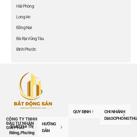
Hải Phòng
Long An
Đồng Nai
Bà Rịa Vũng Tàu
Bình Phước
QUY ĐỊNH
CHI NHÁNH
DIAOCPHONGTHU
CÔNG TY TNHH
ĐẦU TƯ NHÂN
HƯỚNG
Số 432 Lê Thị
GIA PHÁT
DẪN
Riêng, Phường