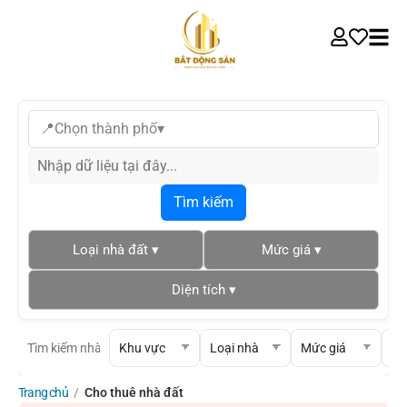
📍
Chọn thành phố
▾
Tìm kiếm
Loại nhà đất ▾
Mức giá ▾
Diện tích ▾
Trang chủ
/
Cho thuê nhà đất