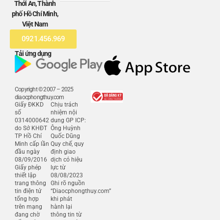
Thới An, Thành
phố Hồ Chí Minh,
Việt Nam
0921.456.969
Tải ứng dụng
Copyright © 2007 – 2025
diaocphongthuy.com
Giấy ĐKKD
Chịu trách
số
nhiệm nội
0314000642
dung GP ICP:
do Sở KHĐT
Ông Huỳnh
TP Hồ Chí
Quốc Dũng
Minh cấp lần
Quy chế, quy
đầu ngày
định giao
08/09/2016
dịch có hiệu
Giấy phép
lực từ
thiết lập
08/08/2023
trang thông
Ghi rõ nguồn
tin điện tử
“Diaocphongthuy.com”
tổng hợp
khi phát
trên mạng
hành lại
đang chờ
thông tin từ