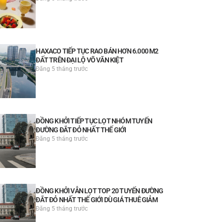
HAXACO TIẾP TỤC RAO BÁN HƠN 6.000 M2
ĐẤT TRÊN ĐẠI LỘ VÕ VĂN KIỆT
Đăng 5 tháng trước
ĐỒNG KHỞI TIẾP TỤC LỌT NHÓM TUYẾN
ĐƯỜNG ĐẮT ĐỎ NHẤT THẾ GIỚI
Đăng 5 tháng trước
ĐỒNG KHỞI VẪN LỌT TOP 20 TUYẾN ĐƯỜNG
ĐẮT ĐỎ NHẤT THẾ GIỚI DÙ GIÁ THUÊ GIẢM
Đăng 5 tháng trước