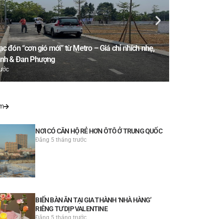
c đón “cơn gió mới” từ Metro – Giá chỉ nhích nhẹ,
Đánh Giá Dự 
Anh & Đan Phượng
Quả?
rước
Đăng 1 năm trư
m
NƠI CÓ CĂN HỘ RẺ HƠN ÔTÔ Ở TRUNG QUỐC
Đăng 5 tháng trước
BIẾN BÀN ĂN TẠI GIA THÀNH ‘NHÀ HÀNG’
RIÊNG TƯ DỊP VALENTINE
Đăng 5 tháng trước