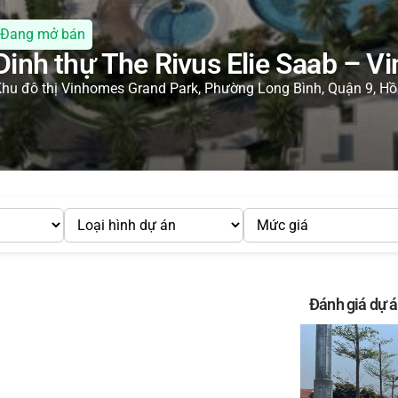
Đang mở bán
Dinh thự The Rivus Elie Saab – 
hu đô thị Vinhomes Grand Park, Phường Long Bình, Quận 9, Hồ
Đánh giá dự 