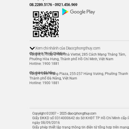
08.2289.5176 - 0921.456.969
Xem chi nhánh của Diaocphongthuy.com
Chi nhánh TP. Hồ Chí Minh
Tầng 2, 3, Tháp B Tòa nhà Viettel, 285 Cách Mạng Tháng Tám,
Phường Hòa Hưng, Thành phố Hồ Chí Minh, Việt Nam
Hotline: 1900 1881
Chi nhánh Đà Nẵng
Tầng 9 Vĩnh Trung Plaza, 255-257 Hùng Vương, Phường Thanh 
Thành phố Đà Nẵng, Việt Nam
Hotline: 1900 1881
Copyright © 2007 – 2025 diaocphongthuy.com
Giấy ĐKKD số 0314000642 do Sở KHĐT TP Hồ Chí Minh cấp l
ngày 08/09/2016
Giấy phép thiết lập trang thông tin điện tử tổng hợp trên mạn