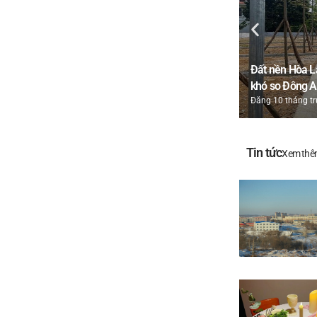
Đất nền Hòa Lạ
khó so Đông 
Đăng 10 tháng t
Tin tức
Xem thê