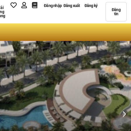
Đăng nhập
Đăng xuất
Đăng ký
ải
Đăng
ng
tin
ụng