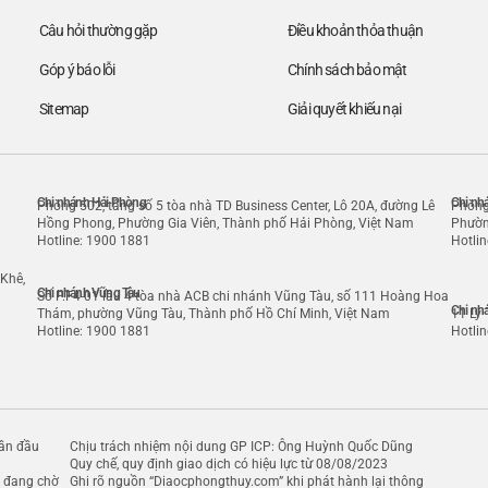
Câu hỏi thường gặp
Điều khoản thỏa thuận
Góp ý báo lỗi
Chính sách bảo mật
Sitemap
Giải quyết khiếu nại
Chi nhánh Hải Phòng
Chi nh
Phòng 502, tầng số 5 tòa nhà TD Business Center, Lô 20A, đường Lê
Phòng
Hồng Phong, Phường Gia Viên, Thành phố Hải Phòng, Việt Nam
Phườn
Hotline: 1900 1881
Hotli
Khê,
Chi nhánh Vũng Tàu
Số P.F4-01 lầu 4 tòa nhà ACB chi nhánh Vũng Tàu, số 111 Hoàng Hoa
Chi nh
Thám, phường Vũng Tàu, Thành phố Hồ Chí Minh, Việt Nam
11 Lý
Hotline: 1900 1881
Hotli
ần đầu
Chịu trách nhiệm nội dung GP ICP: Ông Huỳnh Quốc Dũng
Quy chế, quy định giao dịch có hiệu lực từ 08/08/2023
g đang chờ
Ghi rõ nguồn “Diaocphongthuy.com” khi phát hành lại thông