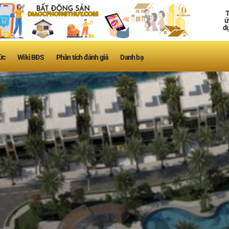
T
ứ
d
ức
Wiki BĐS
Phân tích đánh giá
Danh bạ