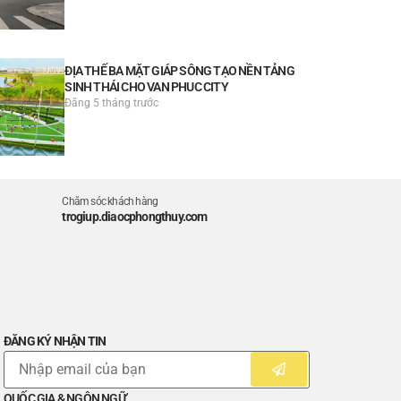
ĐỊA THẾ BA MẶT GIÁP SÔNG TẠO NỀN TẢNG
SINH THÁI CHO VAN PHUC CITY
Đăng 5 tháng trước
Chăm sóc khách hàng
trogiup.diaocphongthuy.com
ĐĂNG KÝ NHẬN TIN
QUỐC GIA & NGÔN NGỮ