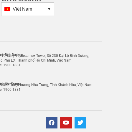
Việt Nam
▼
ánh Bình Dương
 10, tầng 16, Becamex Tower, Số 230 Đại Lộ Bình Dương,
g Phú Lợi, Thành phố Hồ Chí Minh, Việt Nam
ne: 1900 1881
ánh Nha Trang
 Thánh Tôn, Phường Nha Trang, Tỉnh Khánh Hòa, Việt Nam
ne: 1900 1881