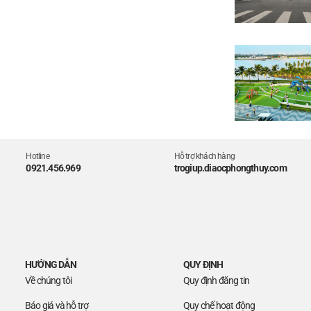
Hotline
Hỗ trợ khách hàng
0921.456.969
trogiup.diaocphongthuy.com
HƯỚNG DẪN
QUY ĐỊNH
Về chúng tôi
Quy định đăng tin
Báo giá và hỗ trợ
Quy chế hoạt động