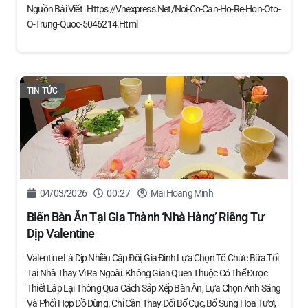
Nguồn Bài Viết : Https://vnexpress.net/noi-Co-Can-Ho-Re-Hon-Oto-
O-Trung-Quoc-5046214.html
TIN TỨC
04/03/2026
00:27
Mai Hoang Minh
Biến Bàn Ăn Tại Gia Thành ‘nhà Hàng’ Riêng Tư
Dịp Valentine
Valentine Là Dịp Nhiều Cặp Đôi, Gia Đình Lựa Chọn Tổ Chức Bữa Tối
Tại Nhà Thay Vì Ra Ngoài. Không Gian Quen Thuộc Có Thể Được
Thiết Lập Lại Thông Qua Cách Sắp Xếp Bàn Ăn, Lựa Chọn Ánh Sáng
Và Phối Hợp Đồ Dùng. Chỉ Cần Thay Đổi Bố Cục, Bổ Sung Hoa Tươi,