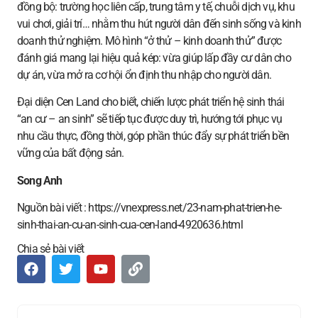
đồng bộ: trường học liên cấp, trung tâm y tế, chuỗi dịch vụ, khu
vui chơi, giải trí… nhằm thu hút người dân đến sinh sống và kinh
doanh thử nghiệm. Mô hình “ở thử – kinh doanh thử” được
đánh giá mang lại hiệu quả kép: vừa giúp lấp đầy cư dân cho
dự án, vừa mở ra cơ hội ổn định thu nhập cho người dân.
Đại diện Cen Land cho biết, chiến lược phát triển hệ sinh thái
“an cư – an sinh” sẽ tiếp tục được duy trì, hướng tới phục vụ
nhu cầu thực, đồng thời, góp phần thúc đẩy sự phát triển bền
vững của bất động sản.
Song Anh
Nguồn bài viết : https://vnexpress.net/23-nam-phat-trien-he-
sinh-thai-an-cu-an-sinh-cua-cen-land-4920636.html
Chia sẻ bài viết