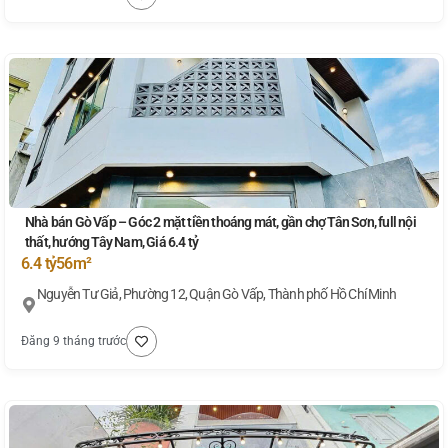
Nhà bán Gò Vấp – Góc 2 mặt tiền thoáng mát, gần chợ Tân Sơn, full nội
thất, hướng Tây Nam, Giá 6.4 tỷ
6.4 tỷ
56m²
Nguyễn Tư Giả, Phường 12, Quận Gò Vấp, Thành phố Hồ Chí Minh
Đăng 9 tháng trước