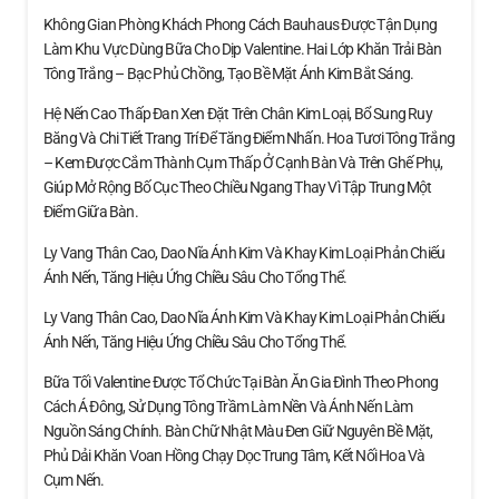
Không Gian Phòng Khách Phong Cách Bauhaus Được Tận Dụng
Làm Khu Vực Dùng Bữa Cho Dịp Valentine. Hai Lớp Khăn Trải Bàn
Tông Trắng – Bạc Phủ Chồng, Tạo Bề Mặt Ánh Kim Bắt Sáng.
Hệ Nến Cao Thấp Đan Xen Đặt Trên Chân Kim Loại, Bổ Sung Ruy
Băng Và Chi Tiết Trang Trí Để Tăng Điểm Nhấn. Hoa Tươi Tông Trắng
– Kem Được Cắm Thành Cụm Thấp Ở Cạnh Bàn Và Trên Ghế Phụ,
Giúp Mở Rộng Bố Cục Theo Chiều Ngang Thay Vì Tập Trung Một
Điểm Giữa Bàn.
Ly Vang Thân Cao, Dao Nĩa Ánh Kim Và Khay Kim Loại Phản Chiếu
Ánh Nến, Tăng Hiệu Ứng Chiều Sâu Cho Tổng Thể.
Ly Vang Thân Cao, Dao Nĩa Ánh Kim Và Khay Kim Loại Phản Chiếu
Ánh Nến, Tăng Hiệu Ứng Chiều Sâu Cho Tổng Thể.
Bữa Tối Valentine Được Tổ Chức Tại Bàn Ăn Gia Đình Theo Phong
Cách Á Đông, Sử Dụng Tông Trầm Làm Nền Và Ánh Nến Làm
Nguồn Sáng Chính. Bàn Chữ Nhật Màu Đen Giữ Nguyên Bề Mặt,
Phủ Dải Khăn Voan Hồng Chạy Dọc Trung Tâm, Kết Nối Hoa Và
Cụm Nến.