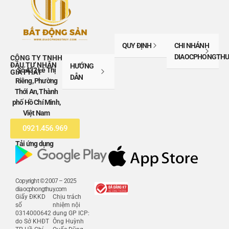
QUY ĐỊNH
CHI NHÁNH
DIAOCPHONGTHU
CÔNG TY TNHH
ĐẦU TƯ NHÂN
HƯỚNG
Số 432 Lê Thị
GIA PHÁT
DẪN
Riêng, Phường
Thới An, Thành
phố Hồ Chí Minh,
Việt Nam
0921.456.969
Tải ứng dụng
Copyright © 2007 – 2025
diaocphongthuy.com
Giấy ĐKKD
Chịu trách
số
nhiệm nội
0314000642
dung GP ICP:
do Sở KHĐT
Ông Huỳnh