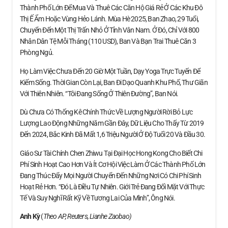
Thành Phố Lớn Để Mua Và Thuê Các Căn Hộ Giá Rẻ Ở Các Khu Đô
Thị Ế Ẩm Hoặc Vùng Hẻo Lánh. Mùa Hè 2025, Ban Zhao, 29 Tuổi,
Chuyển Đến Một Thị Trấn Nhỏ Ở Tỉnh Vân Nam. Ở Đó, Chỉ Với 800
Nhân Dân Tệ Mỗi Tháng (110 USD), Ban Và Bạn Trai Thuê Căn 3
Phòng Ngủ.
Họ Làm Việc Chưa Đến 20 Giờ Một Tuần, Dạy Yoga Trực Tuyến Để
Kiếm Sống. Thời Gian Còn Lại, Ban Đi Dạo Quanh Khu Phố, Thư Giãn
Với Thiên Nhiên. “Tôi Đang Sống Ở Thiên Đường”, Ban Nói.
Dù Chưa Có Thống Kê Chính Thức Về Lượng Người Rời Bỏ Lực
Lượng Lao Động Những Năm Gần Đây, Dữ Liệu Cho Thấy Từ 2019
Đến 2024, Bắc Kinh Đã Mất 1,6 Triệu Người Ở Độ Tuổi 20 Và Đầu 30.
Giáo Sư Tài Chính Chen Zhiwu Tại Đại Học Hong Kong Cho Biết Chi
Phí Sinh Hoạt Cao Hơn Và Ít Cơ Hội Việc Làm Ở Các Thành Phố Lớn
Đang Thúc Đẩy Mọi Người Chuyển Đến Những Nơi Có Chi Phí Sinh
Hoạt Rẻ Hơn. “Đó Là Điều Tự Nhiên. Giới Trẻ Đang Đối Mặt Với Thực
Tế Và Suy Nghĩ Rất Kỹ Về Tương Lai Của Mình”, Ông Nói.
Anh Kỳ
(
Theo AP, Reuters, Lianhe Zaobao)