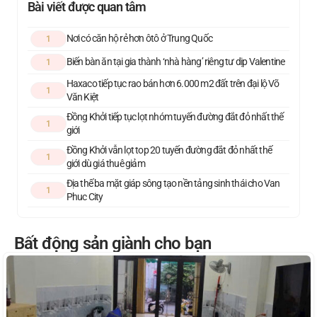
Bài viết được quan tâm
Nơi có căn hộ rẻ hơn ôtô ở Trung Quốc
1
Biến bàn ăn tại gia thành ‘nhà hàng’ riêng tư dịp Valentine
1
Haxaco tiếp tục rao bán hơn 6.000 m2 đất trên đại lộ Võ
1
Văn Kiệt
Đồng Khởi tiếp tục lọt nhóm tuyến đường đắt đỏ nhất thế
1
giới
Đồng Khởi vẫn lọt top 20 tuyến đường đắt đỏ nhất thế
1
giới dù giá thuê giảm
Địa thế ba mặt giáp sông tạo nền tảng sinh thái cho Van
1
Phuc City
Bất động sản giành cho bạn