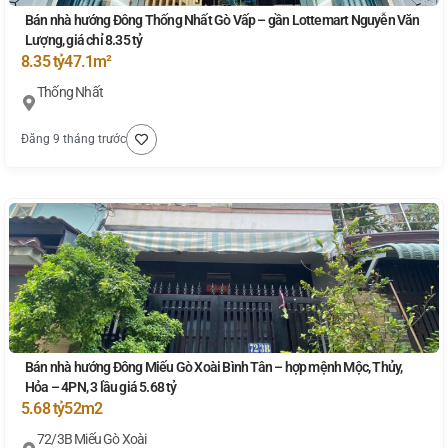
Bán nhà hướng Đông Thống Nhất Gò Vấp – gần Lottemart Nguyễn Văn
Lượng, giá chỉ 8.35 tỷ
8.35 tỷ
47.1m²
Thống Nhất
Đăng 9 tháng trước
Bán nhà hướng Đông Miếu Gò Xoài Bình Tân – hợp mệnh Mộc, Thủy,
Hỏa – 4PN, 3 lầu giá 5.68 tỷ
5.68 tỷ
52m2
72/3B Miếu Gò Xoài