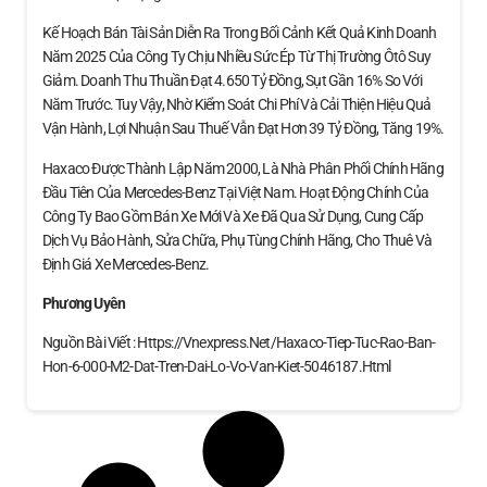
Kế Hoạch Bán Tài Sản Diễn Ra Trong Bối Cảnh Kết Quả Kinh Doanh
Năm 2025 Của Công Ty Chịu Nhiều Sức Ép Từ Thị Trường Ôtô Suy
Giảm. Doanh Thu Thuần Đạt 4.650 Tỷ Đồng, Sụt Gần 16% So Với
Năm Trước. Tuy Vậy, Nhờ Kiểm Soát Chi Phí Và Cải Thiện Hiệu Quả
Vận Hành, Lợi Nhuận Sau Thuế Vẫn Đạt Hơn 39 Tỷ Đồng, Tăng 19%.
Haxaco Được Thành Lập Năm 2000, Là Nhà Phân Phối Chính Hãng
Đầu Tiên Của Mercedes-Benz Tại Việt Nam. Hoạt Động Chính Của
Công Ty Bao Gồm Bán Xe Mới Và Xe Đã Qua Sử Dụng, Cung Cấp
Dịch Vụ Bảo Hành, Sửa Chữa, Phụ Tùng Chính Hãng, Cho Thuê Và
Định Giá Xe Mercedes‑Benz.
Phương Uyên
Nguồn Bài Viết : Https://vnexpress.net/haxaco-Tiep-Tuc-Rao-Ban-
Hon-6-000-M2-Dat-Tren-Dai-Lo-Vo-Van-Kiet-5046187.html