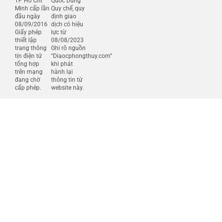
TP Hồ Chí
Quốc Dũng
Minh cấp lần
Quy chế, quy
đầu ngày
định giao
08/09/2016
dịch có hiệu
Giấy phép
lực từ
thiết lập
08/08/2023
trang thông
Ghi rõ nguồn
tin điện tử
“Diaocphongthuy.com”
tổng hợp
khi phát
trên mạng
hành lại
đang chờ
thông tin từ
cấp phép.
website này.