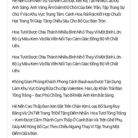
Hệ Nến Gồm Nến Trụ Và Nến Cao Đặt Xen Kẽ, Tạo Nhiều Cao Độ
Ánh Sáng. Ánh Vàng Ấm Giảm Độ Chói Của Đèn Trần, Tập Trung Sự
Chú Ý Vào Khu Vực Trung Tâm. Cánh Hoa Rải Rác Kết Hợp Chuỗi
Hạt Trang Trí Giúp Tăng Chiều Sâu Cho Bố Cục Bàn Tròn.
Hoa Tươi Được Chia Thành Nhiều Bình Nhỏ Thay Vì Một Bình Lớn.
Bộ Ly Màu Kem Và Đĩa Viền Nổi Tạo Cảm Giác Đồng Bộ Về Chất
Liệu.
Hoa Tươi Được Chia Thành Nhiều Bình Nhỏ Thay Vì Một Bình Lớn.
Bộ Ly Màu Kem Và Đĩa Viền Nổi Tạo Cảm Giác Đồng Bộ Về Chất
Liệu.
Không Gian Phòng Khách Phong Cách Bauhaus Được Tận Dụng
Làm Khu Vực Dùng Bữa Cho Dịp Valentine. Hai Lớp Khăn Trải Bàn
Tông Trắng – Bạc Phủ Chồng, Tạo Bề Mặt Ánh Kim Bắt Sáng.
Hệ Nến Cao Thấp Đan Xen Đặt Trên Chân Kim Loại, Bổ Sung Ruy
Băng Và Chi Tiết Trang Trí Để Tăng Điểm Nhấn. Hoa Tươi Tông Trắng
– Kem Được Cắm Thành Cụm Thấp Ở Cạnh Bàn Và Trên Ghế Phụ,
Giúp Mở Rộng Bố Cục Theo Chiều Ngang Thay Vì Tập Trung Một
Điểm Giữa Bàn.