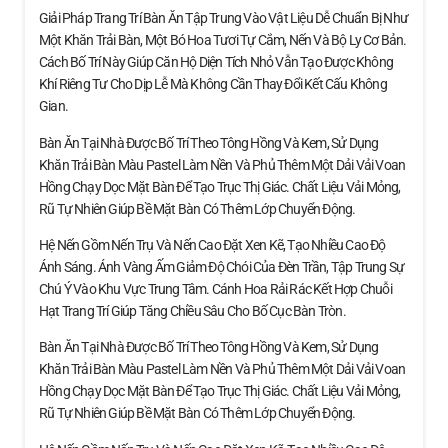
Giải Pháp Trang Trí Bàn Ăn Tập Trung Vào Vật Liệu Dễ Chuẩn Bị Như
Một Khăn Trải Bàn, Một Bó Hoa Tươi Tự Cắm, Nến Và Bộ Ly Cơ Bản.
Cách Bố Trí Này Giúp Căn Hộ Diện Tích Nhỏ Vẫn Tạo Được Không
Khí Riêng Tư Cho Dịp Lễ Mà Không Cần Thay Đổi Kết Cấu Không
Gian.
Bàn Ăn Tại Nhà Được Bố Trí Theo Tông Hồng Và Kem, Sử Dụng
Khăn Trải Bàn Màu Pastel Làm Nền Và Phủ Thêm Một Dải Vải Voan
Hồng Chạy Dọc Mặt Bàn Để Tạo Trục Thị Giác. Chất Liệu Vải Mỏng,
Rũ Tự Nhiên Giúp Bề Mặt Bàn Có Thêm Lớp Chuyển Động.
Hệ Nến Gồm Nến Trụ Và Nến Cao Đặt Xen Kẽ, Tạo Nhiều Cao Độ
Ánh Sáng. Ánh Vàng Ấm Giảm Độ Chói Của Đèn Trần, Tập Trung Sự
Chú Ý Vào Khu Vực Trung Tâm. Cánh Hoa Rải Rác Kết Hợp Chuỗi
Hạt Trang Trí Giúp Tăng Chiều Sâu Cho Bố Cục Bàn Tròn.
Bàn Ăn Tại Nhà Được Bố Trí Theo Tông Hồng Và Kem, Sử Dụng
Khăn Trải Bàn Màu Pastel Làm Nền Và Phủ Thêm Một Dải Vải Voan
Hồng Chạy Dọc Mặt Bàn Để Tạo Trục Thị Giác. Chất Liệu Vải Mỏng,
Rũ Tự Nhiên Giúp Bề Mặt Bàn Có Thêm Lớp Chuyển Động.