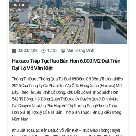
TIN TỨC
03/03/2026
17:03
Mai Hoang Minh
Haxaco Tiếp Tục Rao Bán Hơn 6.000 M2 Đất Trên
Đại Lộ Võ Văn Kiệt
Thông Tin Được Thông Qua Tại Đại Hội Đồng Cổ Đông Thường Niên
2026 Của Công Ty Cổ Phần Dịch Vụ Ô Tô Hàng Xanh (Haxaco) Mới
Đây. Theo Tài Liệu Trình Cổ Đông, Khu Đất Có Giá Trị Sổ Sách Hơn
542 Tỷ Đồng. Hội Đồng Quản Trị Được Ủy Quyền Quyết Định Mức
Giá Chuyển Nhượng Phù Hợp Với Thị Trường, Song Không Thấp
Hơn Giá Trị Hợp Lý Của Tài Sản. Thời Gian Thực Hiện Dự Kiến Trong
Năm Nay.
Khu Đất Tọa Lạc Trên Đại Lộ Võ Văn Kiệt – Trục Giao Thông Huyết