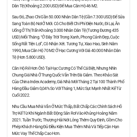
Dân Tệ (khoảng 2.200 USD) Để Mua Căn Hộ 46 M2.
Sau Đó, Zhao Chi Gần 50.000 Nhân Dân Tệ (gần 7.300 USD) Để Sửa
Sang Toàn Bộ Nơi Ở Mới. Cô Cho Biết Chi Phí Điện Nước, Đi Lại, Ăn
Uống Ở Thị Trấn Khoảng 3.000 Nhân Dân Tệ (tương Đương 435
USD) Mỗi Tháng. “Ở Đây Trời Trong Xanh, Phong Cảnh Đẹp, Cuộc
Sống Rất Tiện Lợi”, Cô Nhận Xét. Tương Tự, Xiao Hao, Sinh Năm
1990, Mua Căn Hộ 70 M2 Ở Hạc Cương Với Giá 40.000 Nhân Dân
Tệ (hơn 5.800 USD).
Căn Hộ Rẻ Hơn Ôtô Tại Hạc Cương Có Thể Cá Biệt, Nhưng Nhìn
Chung Giá Nhà Ở Trung Quốc Vẫn Trên Đà Giảm. Theo Khảo Sát
Của China Index Academy, Giá Nhà Mới Tháng 2 Tại 100 Thành Phố
Hàng Đầu Giảm 0,04% So Với Tháng 1, Mức Sụt Mạnh Nhất Kể Từ
Cuối 2022.
Nhu Cầu Mua Nhà Vẫn Ở Mức Thấp, Bất Chấp Các Chính Sách Hỗ
Trợ Kể Từ Khi Ngành Bất Động Sản Rơi Vào Khủng Hoảng Năm
2021. Tuần Trước, Thượng Hải Nới Lỏng Thêm Quy Định, Gồm Cho
Phép Khách Hàng Đủ Điều Kiện Mua Thêm Nhà Và Tiếp Cận Hạn
Mức Vay Thế Chấp Cao Hơn.