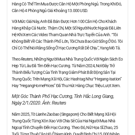
Hàng Có Thể Tìm Mua Được Căn Hộ Một Phòng Ngủ. Trong Khi Đó,
Căn Hộ 4 Phòng Ngủ Giá Khoảng 13.000 USD.
Với Mức Giá Này, Anh Đã Bán Được Hơn 100 Căn Hộ Cho Khách
Hàng Khắp Cả Nước. Thậm Chí, Một Số Người Nước Ngoài Đã Liên
Hệ Khi Xem Các Video Tham Quan Nhà Trực Tuyến Của Anh. “Tôi
Không Biết Về Các Thành Phố Lớn, Tôi Chưa Bao Giờ Sống Ở Đó. Tôi
Chỉ Có Thể Nói Rằng Sống Ở Hạc Cương Rất Dễ Chịu”, Yang Mô Tả.
Theo
Reuters
, Những Người Mua Nhà Trung Quốc Với Ngân Sách Eo
Hẹp Từ Lâu Đã Tìm Đến Hạc Cương. Từ Năm 2024, Nơi Đây Trở
Thành Biểu Tượng Của Tình Trạng Giảm Phát Bất Động Sản Tại
Trung Quốc. Trên Mạng Xã Hội, Các Hashtag Như “Hegang-Isation”
Hay “HegangHomePrices” Đã Thu Hút Hàng Chục Triệu Lượt Xem.
Một Góc Thành Phố Hạc Cương, Tỉnh Hắc Long Giang,
Ngày 2/1/2020. Ảnh:
Reuters
Năm 2025, Tờ
Lianhe Zaobao
(Singapore) Cho Biết Mạng Xã Hội
Trung Quốc Từng Xôn Xao Với Chia Sẻ Của Hai Người Mua Nhà
Ngoại Tỉnh Chuyển Đến Hạc Cương. Theo Đó, Nữ Họa Sĩ Zhao, 25
Tuổi, Từng Thuê Căn Hộ Ở Nam Kinh, Quyết Định Chi 15.000 Nhân