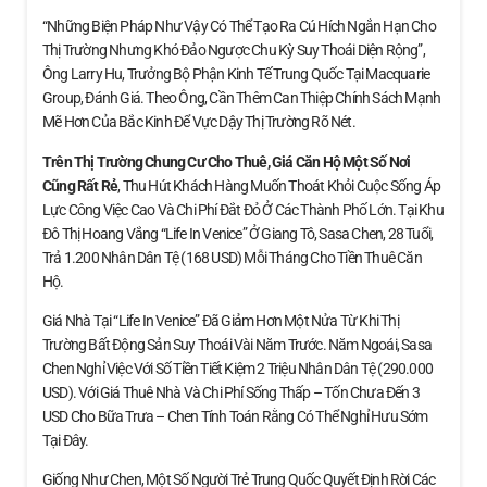
“Những Biện Pháp Như Vậy Có Thể Tạo Ra Cú Hích Ngắn Hạn Cho
Thị Trường Nhưng Khó Đảo Ngược Chu Kỳ Suy Thoái Diện Rộng”,
Ông Larry Hu, Trưởng Bộ Phận Kinh Tế Trung Quốc Tại Macquarie
Group, Đánh Giá. Theo Ông, Cần Thêm Can Thiệp Chính Sách Mạnh
Mẽ Hơn Của Bắc Kinh Để Vực Dậy Thị Trường Rõ Nét.
Trên Thị Trường Chung Cư Cho Thuê, Giá Căn Hộ
Một Số Nơi
Cũng Rất Rẻ
, Thu Hút Khách Hàng Muốn Thoát Khỏi Cuộc Sống Áp
Lực Công Việc Cao Và Chi Phí Đắt Đỏ Ở Các Thành Phố Lớn. Tại Khu
Đô Thị Hoang Vắng “Life In Venice” Ở Giang Tô, Sasa Chen, 28 Tuổi,
Trả 1.200 Nhân Dân Tệ (168 USD) Mỗi Tháng Cho Tiền Thuê Căn
Hộ.
Giá Nhà Tại “Life In Venice” Đã Giảm Hơn Một Nửa Từ Khi Thị
Trường Bất Động Sản Suy Thoái Vài Năm Trước. Năm Ngoái, Sasa
Chen Nghỉ Việc Với Số Tiền Tiết Kiệm 2 Triệu Nhân Dân Tệ (290.000
USD). Với Giá Thuê Nhà Và Chi Phí Sống Thấp – Tốn Chưa Đến 3
USD Cho Bữa Trưa – Chen Tính Toán Rằng Có Thể Nghỉ Hưu Sớm
Tại Đây.
Giống Như Chen, Một Số Người Trẻ Trung Quốc Quyết Định Rời Các