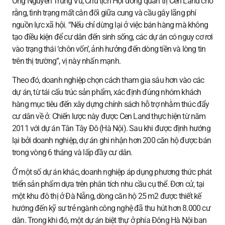
Ông Nguyễn Trung Vũ, Chủ tịch Hội đồng quản trị Cen Land cho
rằng, tình trạng mất cân đối giữa cung và cầu gây lãng phí
nguồn lực xã hội. “Nếu chỉ dừng lại ở việc bán hàng mà không
tạo điều kiện để cư dân đến sinh sống, các dự án có nguy cơ rơi
vào trạng thái ‘chôn vốn’, ảnh hưởng đến dòng tiền và lòng tin
trên thị trường”, vị này nhấn mạnh.
Theo đó, doanh nghiệp chọn cách tham gia sâu hơn vào các
dự án, từ tái cấu trúc sản phẩm, xác định đúng nhóm khách
hàng mục tiêu đến xây dựng chính sách hỗ trợ nhằm thúc đẩy
cư dân về ở. Chiến lược này được Cen Land thực hiện từ năm
2011 với dự án Tân Tây Đô (Hà Nội). Sau khi được định hướng
lại bởi doanh nghiệp, dự án ghi nhận hơn 200 căn hộ được bán
trong vòng 6 tháng và lấp đầy cư dân.
Ở một số dự án khác, doanh nghiệp áp dụng phương thức phát
triển sản phẩm dựa trên phân tích nhu cầu cụ thể. Đơn cử, tại
một khu đô thị ở Đà Nẵng, dòng căn hộ 25 m2 được thiết kế
hướng đến kỹ sư trẻ ngành công nghệ đã thu hút hơn 8.000 cư
dân. Trong khi đó, một dự án biệt thự ở phía Đông Hà Nội ban