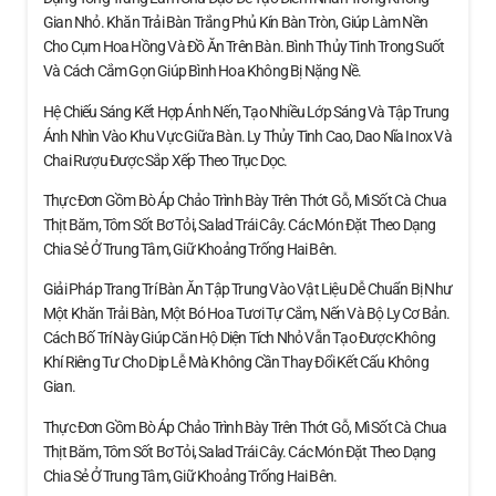
Gian Nhỏ. Khăn Trải Bàn Trắng Phủ Kín Bàn Tròn, Giúp Làm Nền
Cho Cụm Hoa Hồng Và Đồ Ăn Trên Bàn. Bình Thủy Tinh Trong Suốt
Và Cách Cắm Gọn Giúp Bình Hoa Không Bị Nặng Nề.
Hệ Chiếu Sáng Kết Hợp Ánh Nến, Tạo Nhiều Lớp Sáng Và Tập Trung
Ánh Nhìn Vào Khu Vực Giữa Bàn. Ly Thủy Tinh Cao, Dao Nĩa Inox Và
Chai Rượu Được Sắp Xếp Theo Trục Dọc.
Thực Đơn Gồm Bò Áp Chảo Trình Bày Trên Thớt Gỗ, Mì Sốt Cà Chua
Thịt Băm, Tôm Sốt Bơ Tỏi, Salad Trái Cây. Các Món Đặt Theo Dạng
Chia Sẻ Ở Trung Tâm, Giữ Khoảng Trống Hai Bên.
Giải Pháp Trang Trí Bàn Ăn Tập Trung Vào Vật Liệu Dễ Chuẩn Bị Như
Một Khăn Trải Bàn, Một Bó Hoa Tươi Tự Cắm, Nến Và Bộ Ly Cơ Bản.
Cách Bố Trí Này Giúp Căn Hộ Diện Tích Nhỏ Vẫn Tạo Được Không
Khí Riêng Tư Cho Dịp Lễ Mà Không Cần Thay Đổi Kết Cấu Không
Gian.
Thực Đơn Gồm Bò Áp Chảo Trình Bày Trên Thớt Gỗ, Mì Sốt Cà Chua
Thịt Băm, Tôm Sốt Bơ Tỏi, Salad Trái Cây. Các Món Đặt Theo Dạng
Chia Sẻ Ở Trung Tâm, Giữ Khoảng Trống Hai Bên.