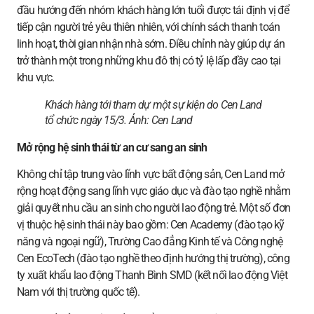
đầu hướng đến nhóm khách hàng lớn tuổi được tái định vị để
tiếp cận người trẻ yêu thiên nhiên, với chính sách thanh toán
linh hoạt, thời gian nhận nhà sớm. Điều chỉnh này giúp dự án
trở thành một trong những khu đô thị có tỷ lệ lấp đầy cao tại
khu vực.
Khách hàng tới tham dự một sự kiện do Cen Land
tổ chức ngày 15/3. Ảnh:
Cen Land
Mở rộng hệ sinh thái từ an cư sang an sinh
Không chỉ tập trung vào lĩnh vực bất động sản, Cen Land mở
rộng hoạt động sang lĩnh vực giáo dục và đào tạo nghề nhằm
giải quyết nhu cầu an sinh cho người lao động trẻ. Một số đơn
vị thuộc hệ sinh thái này bao gồm: Cen Academy (đào tạo kỹ
năng và ngoại ngữ), Trường Cao đẳng Kinh tế và Công nghệ
Cen EcoTech (đào tạo nghề theo định hướng thị trường), công
ty xuất khẩu lao động Thanh Bình SMD (kết nối lao động Việt
Nam với thị trường quốc tế).