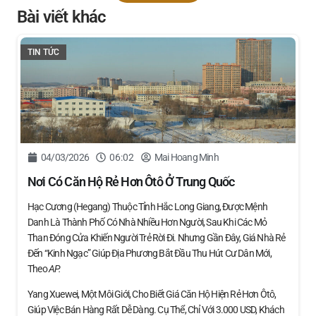
Bài viết khác
TIN TỨC
04/03/2026
06:02
Mai Hoang Minh
Nơi Có Căn Hộ Rẻ Hơn Ôtô Ở Trung Quốc
Hạc Cương (Hegang) Thuộc Tỉnh Hắc Long Giang, Được Mệnh
Danh Là Thành Phố Có Nhà Nhiều Hơn Người, Sau Khi Các Mỏ
Than Đóng Cửa Khiến Người Trẻ Rời Đi. Nhưng Gần Đây, Giá Nhà Rẻ
Đến “kinh Ngạc” Giúp Địa Phương Bắt Đầu Thu Hút Cư Dân Mới,
Theo
AP.
Yang Xuewei, Một Môi Giới, Cho Biết Giá Căn Hộ Hiện Rẻ Hơn Ôtô,
Giúp Việc Bán Hàng Rất Dễ Dàng. Cụ Thể, Chỉ Với 3.000 USD, Khách