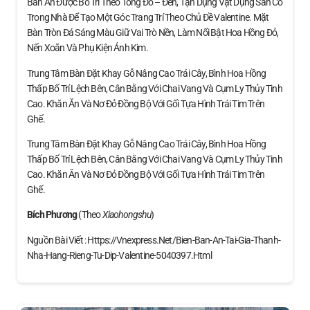
Bàn Ăn Được Bố Trí Theo Tông Đỏ – Đen, Tận Dụng Vật Dụng Sẵn Có
Trong Nhà Để Tạo Một Góc Trang Trí Theo Chủ Đề Valentine. Mặt
Bàn Tròn Đá Sáng Màu Giữ Vai Trò Nền, Làm Nổi Bật Hoa Hồng Đỏ,
Nến Xoắn Và Phụ Kiện Ánh Kim.
Trung Tâm Bàn Đặt Khay Gỗ Nâng Cao Trái Cây, Bình Hoa Hồng
Thấp Bố Trí Lệch Bên, Cân Bằng Với Chai Vang Và Cụm Ly Thủy Tinh
Cao. Khăn Ăn Và Nơ Đỏ Đồng Bộ Với Gối Tựa Hình Trái Tim Trên
Ghế.
Trung Tâm Bàn Đặt Khay Gỗ Nâng Cao Trái Cây, Bình Hoa Hồng
Thấp Bố Trí Lệch Bên, Cân Bằng Với Chai Vang Và Cụm Ly Thủy Tinh
Cao. Khăn Ăn Và Nơ Đỏ Đồng Bộ Với Gối Tựa Hình Trái Tim Trên
Ghế.
Bích Phương
(theo
Xiaohongshu
)
Nguồn Bài Viết : Https://vnexpress.net/bien-Ban-An-Tai-Gia-Thanh-
Nha-Hang-Rieng-Tu-Dip-Valentine-5040397.html