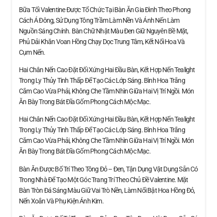
Bữa Tối Valentine Được Tổ Chức Tại Bàn Ăn Gia Đình Theo Phong
Cách Á Đông, Sử Dụng Tông Trầm Làm Nền Và Ánh Nến Làm
Nguồn Sáng Chính. Bàn Chữ Nhật Màu Đen Giữ Nguyên Bề Mặt,
Phủ Dải Khăn Voan Hồng Chạy Dọc Trung Tâm, Kết Nối Hoa Và
Cụm Nến.
Hai Chân Nến Cao Đặt Đối Xứng Hai Đầu Bàn, Kết Hợp Nến Tealight
Trong Ly Thủy Tinh Thấp Để Tạo Các Lớp Sáng. Bình Hoa Trắng
Cắm Cao Vừa Phải, Không Che Tầm Nhìn Giữa Hai Vị Trí Ngồi. Món
Ăn Bày Trong Bát Đĩa Gốm Phong Cách Mộc Mạc.
Hai Chân Nến Cao Đặt Đối Xứng Hai Đầu Bàn, Kết Hợp Nến Tealight
Trong Ly Thủy Tinh Thấp Để Tạo Các Lớp Sáng. Bình Hoa Trắng
Cắm Cao Vừa Phải, Không Che Tầm Nhìn Giữa Hai Vị Trí Ngồi. Món
Ăn Bày Trong Bát Đĩa Gốm Phong Cách Mộc Mạc.
Bàn Ăn Được Bố Trí Theo Tông Đỏ – Đen, Tận Dụng Vật Dụng Sẵn Có
Trong Nhà Để Tạo Một Góc Trang Trí Theo Chủ Đề Valentine. Mặt
Bàn Tròn Đá Sáng Màu Giữ Vai Trò Nền, Làm Nổi Bật Hoa Hồng Đỏ,
Nến Xoắn Và Phụ Kiện Ánh Kim.