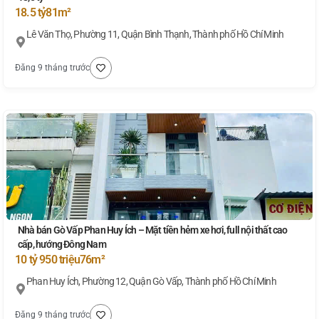
18.5 tỷ
81m²
Lê Văn Thọ, Phường 11, Quận Bình Thạnh, Thành phố Hồ Chí Minh
Đăng 9 tháng trước
Nhà bán Gò Vấp Phan Huy Ích – Mặt tiền hẻm xe hơi, full nội thất cao
cấp, hướng Đông Nam
10 tỷ 950 triệu
76m²
Phan Huy Ích, Phường 12, Quận Gò Vấp, Thành phố Hồ Chí Minh
Đăng 9 tháng trước