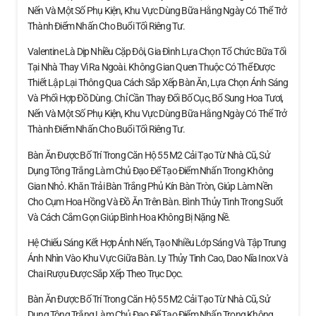
Nến Và Một Số Phụ Kiện, Khu Vực Dùng Bữa Hằng Ngày Có Thể Trở
Thành Điểm Nhấn Cho Buổi Tối Riêng Tư.
Valentine Là Dịp Nhiều Cặp Đôi, Gia Đình Lựa Chọn Tổ Chức Bữa Tối
Tại Nhà Thay Vì Ra Ngoài. Không Gian Quen Thuộc Có Thể Được
Thiết Lập Lại Thông Qua Cách Sắp Xếp Bàn Ăn, Lựa Chọn Ánh Sáng
Và Phối Hợp Đồ Dùng. Chỉ Cần Thay Đổi Bố Cục, Bổ Sung Hoa Tươi,
Nến Và Một Số Phụ Kiện, Khu Vực Dùng Bữa Hằng Ngày Có Thể Trở
Thành Điểm Nhấn Cho Buổi Tối Riêng Tư.
Bàn Ăn Được Bố Trí Trong Căn Hộ 55 M2 Cải Tạo Từ Nhà Cũ, Sử
Dụng Tông Trắng Làm Chủ Đạo Để Tạo Điểm Nhấn Trong Không
Gian Nhỏ. Khăn Trải Bàn Trắng Phủ Kín Bàn Tròn, Giúp Làm Nền
Cho Cụm Hoa Hồng Và Đồ Ăn Trên Bàn. Bình Thủy Tinh Trong Suốt
Và Cách Cắm Gọn Giúp Bình Hoa Không Bị Nặng Nề.
Hệ Chiếu Sáng Kết Hợp Ánh Nến, Tạo Nhiều Lớp Sáng Và Tập Trung
Ánh Nhìn Vào Khu Vực Giữa Bàn. Ly Thủy Tinh Cao, Dao Nĩa Inox Và
Chai Rượu Được Sắp Xếp Theo Trục Dọc.
Bàn Ăn Được Bố Trí Trong Căn Hộ 55 M2 Cải Tạo Từ Nhà Cũ, Sử
Dụng Tông Trắng Làm Chủ Đạo Để Tạo Điểm Nhấn Trong Không