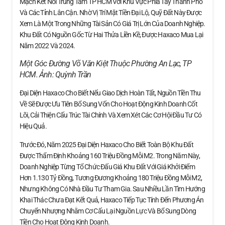
Mạch Kết Nối Trung Tâm TP HCM Với Khu Vực Phía Tây Thành Phố
Và Các Tỉnh Lân Cận. Nhờ Vị Trí Mặt Tiền Đại Lộ, Quỹ Đất Này Được
Xem Là Một Trong Những Tài Sản Có Giá Trị Lớn Của Doanh Nghiệp.
Khu Đất Có Nguồn Gốc Từ Hai Thửa Liền Kề, Được Haxaco Mua Lại
Năm 2022 Và 2024.
Một Góc Đường Võ Văn Kiệt Thuộc Phường An Lạc, TP
HCM. Ảnh:
Quỳnh Trần
Đại Diện Haxaco Cho Biết Nếu Giao Dịch Hoàn Tất, Nguồn Tiền Thu
Về Sẽ Được Ưu Tiên Bổ Sung Vốn Cho Hoạt Động Kinh Doanh Cốt
Lõi, Cải Thiện Cấu Trúc Tài Chính Và Xem Xét Các Cơ Hội Đầu Tư Có
Hiệu Quả.
Trước Đó, Năm 2025 Đại Diện Haxaco Cho Biết Toàn Bộ Khu Đất
Được Thẩm Định Khoảng 160 Triệu Đồng Mỗi M2. Trong Năm Này,
Doanh Nghiệp Từng Tổ Chức Đấu Giá Khu Đất Với Giá Khởi Điểm
Hơn 1.130 Tỷ Đồng, Tương Đương Khoảng 180 Triệu Đồng Mỗi M2,
Nhưng Không Có Nhà Đầu Tư Tham Gia. Sau Nhiều Lần Tìm Hướng
Khai Thác Chưa Đạt Kết Quả, Haxaco Tiếp Tục Tính Đến Phương Án
Chuyển Nhượng Nhằm Cơ Cấu Lại Nguồn Lực Và Bổ Sung Dòng
Tiền Cho Hoạt Động Kinh Doanh.