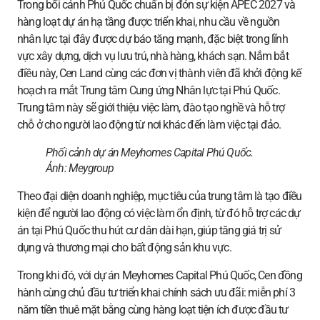
Trong bối cảnh Phú Quốc chuẩn bị đón sự kiện APEC 2027 và
hàng loạt dự án hạ tầng được triển khai, nhu cầu về nguồn
nhân lực tại đây được dự báo tăng mạnh, đặc biệt trong lĩnh
vực xây dựng, dịch vụ lưu trú, nhà hàng, khách sạn. Nắm bắt
điều này, Cen Land cùng các đơn vị thành viên đã khởi động kế
hoạch ra mắt Trung tâm Cung ứng Nhân lực tại Phú Quốc.
Trung tâm này sẽ giới thiệu việc làm, đào tạo nghề và hỗ trợ
chỗ ở cho người lao động từ nơi khác đến làm việc tại đảo.
Phối cảnh dự án Meyhomes Capital Phú Quốc.
Ảnh:
Meygroup
Theo đại diện doanh nghiệp, mục tiêu của trung tâm là tạo điều
kiện để người lao động có việc làm ổn định, từ đó hỗ trợ các dự
án tại Phú Quốc thu hút cư dân dài hạn, giúp tăng giá trị sử
dụng và thương mại cho bất động sản khu vực.
Trong khi đó, với dự án Meyhomes Capital Phú Quốc, Cen đồng
hành cùng chủ đầu tư triển khai chính sách ưu đãi: miễn phí 3
năm tiền thuê mặt bằng cùng hàng loạt tiện ích được đầu tư