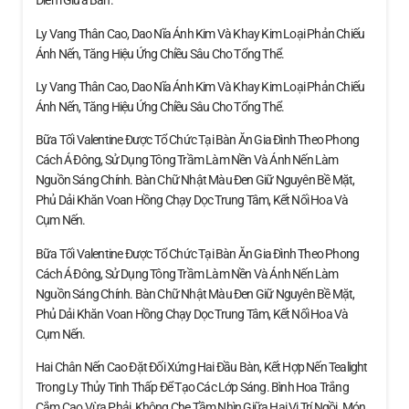
Điểm Giữa Bàn.
Ly Vang Thân Cao, Dao Nĩa Ánh Kim Và Khay Kim Loại Phản Chiếu
Ánh Nến, Tăng Hiệu Ứng Chiều Sâu Cho Tổng Thể.
Ly Vang Thân Cao, Dao Nĩa Ánh Kim Và Khay Kim Loại Phản Chiếu
Ánh Nến, Tăng Hiệu Ứng Chiều Sâu Cho Tổng Thể.
Bữa Tối Valentine Được Tổ Chức Tại Bàn Ăn Gia Đình Theo Phong
Cách Á Đông, Sử Dụng Tông Trầm Làm Nền Và Ánh Nến Làm
Nguồn Sáng Chính. Bàn Chữ Nhật Màu Đen Giữ Nguyên Bề Mặt,
Phủ Dải Khăn Voan Hồng Chạy Dọc Trung Tâm, Kết Nối Hoa Và
Cụm Nến.
Bữa Tối Valentine Được Tổ Chức Tại Bàn Ăn Gia Đình Theo Phong
Cách Á Đông, Sử Dụng Tông Trầm Làm Nền Và Ánh Nến Làm
Nguồn Sáng Chính. Bàn Chữ Nhật Màu Đen Giữ Nguyên Bề Mặt,
Phủ Dải Khăn Voan Hồng Chạy Dọc Trung Tâm, Kết Nối Hoa Và
Cụm Nến.
Hai Chân Nến Cao Đặt Đối Xứng Hai Đầu Bàn, Kết Hợp Nến Tealight
Trong Ly Thủy Tinh Thấp Để Tạo Các Lớp Sáng. Bình Hoa Trắng
Cắm Cao Vừa Phải, Không Che Tầm Nhìn Giữa Hai Vị Trí Ngồi. Món