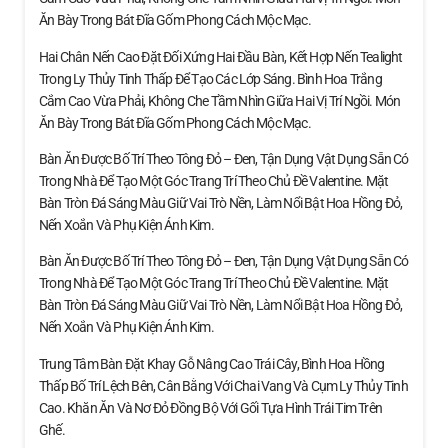
Ăn Bày Trong Bát Đĩa Gốm Phong Cách Mộc Mạc.
Hai Chân Nến Cao Đặt Đối Xứng Hai Đầu Bàn, Kết Hợp Nến Tealight
Trong Ly Thủy Tinh Thấp Để Tạo Các Lớp Sáng. Bình Hoa Trắng
Cắm Cao Vừa Phải, Không Che Tầm Nhìn Giữa Hai Vị Trí Ngồi. Món
Ăn Bày Trong Bát Đĩa Gốm Phong Cách Mộc Mạc.
Bàn Ăn Được Bố Trí Theo Tông Đỏ – Đen, Tận Dụng Vật Dụng Sẵn Có
Trong Nhà Để Tạo Một Góc Trang Trí Theo Chủ Đề Valentine. Mặt
Bàn Tròn Đá Sáng Màu Giữ Vai Trò Nền, Làm Nổi Bật Hoa Hồng Đỏ,
Nến Xoắn Và Phụ Kiện Ánh Kim.
Bàn Ăn Được Bố Trí Theo Tông Đỏ – Đen, Tận Dụng Vật Dụng Sẵn Có
Trong Nhà Để Tạo Một Góc Trang Trí Theo Chủ Đề Valentine. Mặt
Bàn Tròn Đá Sáng Màu Giữ Vai Trò Nền, Làm Nổi Bật Hoa Hồng Đỏ,
Nến Xoắn Và Phụ Kiện Ánh Kim.
Trung Tâm Bàn Đặt Khay Gỗ Nâng Cao Trái Cây, Bình Hoa Hồng
Thấp Bố Trí Lệch Bên, Cân Bằng Với Chai Vang Và Cụm Ly Thủy Tinh
Cao. Khăn Ăn Và Nơ Đỏ Đồng Bộ Với Gối Tựa Hình Trái Tim Trên
Ghế.