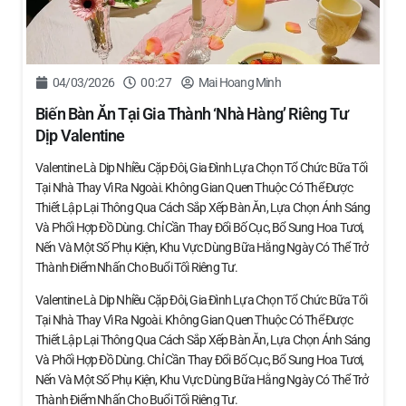
04/03/2026
00:27
Mai Hoang Minh
Biến Bàn Ăn Tại Gia Thành ‘nhà Hàng’ Riêng Tư
Dịp Valentine
Valentine Là Dịp Nhiều Cặp Đôi, Gia Đình Lựa Chọn Tổ Chức Bữa Tối
Tại Nhà Thay Vì Ra Ngoài. Không Gian Quen Thuộc Có Thể Được
Thiết Lập Lại Thông Qua Cách Sắp Xếp Bàn Ăn, Lựa Chọn Ánh Sáng
Và Phối Hợp Đồ Dùng. Chỉ Cần Thay Đổi Bố Cục, Bổ Sung Hoa Tươi,
Nến Và Một Số Phụ Kiện, Khu Vực Dùng Bữa Hằng Ngày Có Thể Trở
Thành Điểm Nhấn Cho Buổi Tối Riêng Tư.
Valentine Là Dịp Nhiều Cặp Đôi, Gia Đình Lựa Chọn Tổ Chức Bữa Tối
Tại Nhà Thay Vì Ra Ngoài. Không Gian Quen Thuộc Có Thể Được
Thiết Lập Lại Thông Qua Cách Sắp Xếp Bàn Ăn, Lựa Chọn Ánh Sáng
Và Phối Hợp Đồ Dùng. Chỉ Cần Thay Đổi Bố Cục, Bổ Sung Hoa Tươi,
Nến Và Một Số Phụ Kiện, Khu Vực Dùng Bữa Hằng Ngày Có Thể Trở
Thành Điểm Nhấn Cho Buổi Tối Riêng Tư.