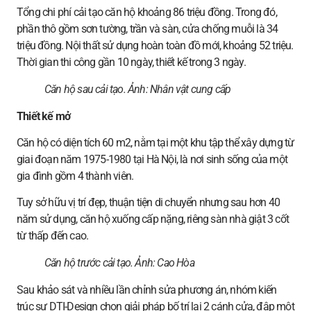
Tổng chi phí cải tạo căn hộ khoảng 86 triệu đồng. Trong đó,
phần thô gồm sơn tường, trần và sàn, cửa chống muỗi là 34
triệu đồng. Nội thất sử dụng hoàn toàn đồ mới, khoảng 52 triệu.
Thời gian thi công gần 10 ngày, thiết kế trong 3 ngày.
Căn hộ sau cải tạo. Ảnh:
Nhân vật cung cấp
Thiết kế mở
Căn hộ có diện tích 60 m2, nằm tại một khu tập thể xây dựng từ
giai đoạn năm 1975-1980 tại Hà Nội, là nơi sinh sống của một
gia đình gồm 4 thành viên.
Tuy sở hữu vị trí đẹp, thuận tiện di chuyển nhưng sau hơn 40
năm sử dụng, căn hộ xuống cấp nặng, riêng sàn nhà giật 3 cốt
từ thấp đến cao.
Căn hộ trước cải tạo. Ảnh:
Cao Hòa
Sau khảo sát và nhiều lần chỉnh sửa phương án, nhóm kiến
trúc sư DTI-Design chọn giải pháp bố trí lại 2 cánh cửa, đập một