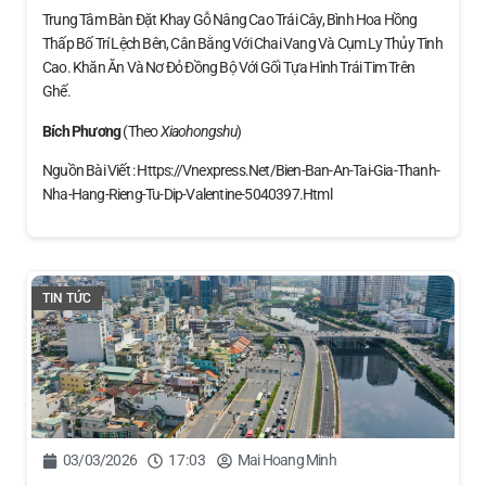
Trung Tâm Bàn Đặt Khay Gỗ Nâng Cao Trái Cây, Bình Hoa Hồng
Thấp Bố Trí Lệch Bên, Cân Bằng Với Chai Vang Và Cụm Ly Thủy Tinh
Cao. Khăn Ăn Và Nơ Đỏ Đồng Bộ Với Gối Tựa Hình Trái Tim Trên
Ghế.
Bích Phương
(theo
Xiaohongshu
)
Nguồn Bài Viết : Https://vnexpress.net/bien-Ban-An-Tai-Gia-Thanh-
Nha-Hang-Rieng-Tu-Dip-Valentine-5040397.html
TIN TỨC
03/03/2026
17:03
Mai Hoang Minh