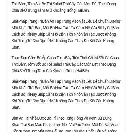
Thịt Băm, Tôm Sốt Bơ Tỏi, Salad Trái Cây. Các Món Đặt Theo Dạng
Chia Sẻ Ở Trung Tâm, Giữ Khoảng Trống Hai Bên.
Giải Pháp Trang Trí Bàn Ăn Tập Trung Vào Vật Liệu Dễ Chuẩn Bị Như
Một Khăn Trải Bàn, Một Bó Hoa Tươi Tự Cắm, Nến Và Bộ Ly Cơ Bản.
Cách Bố Trí Này Giúp Căn Hộ Diện Tích Nhỏ Vẫn Tạo Được Không
Khí Riêng Tư Cho Dịp Lễ Mà Không Cần Thay Đổi Kết Cấu Không
Gian.
Thực Đơn Gồm Bò Áp Chảo Trình Bày Trên Thớt Gỗ, Mì Sốt Cà Chua
Thịt Băm, Tôm Sốt Bơ Tỏi, Salad Trái Cây. Các Món Đặt Theo Dạng
Chia Sẻ Ở Trung Tâm, Giữ Khoảng Trống Hai Bên.
Giải Pháp Trang Trí Bàn Ăn Tập Trung Vào Vật Liệu Dễ Chuẩn Bị Như
Một Khăn Trải Bàn, Một Bó Hoa Tươi Tự Cắm, Nến Và Bộ Ly Cơ Bản.
Cách Bố Trí Này Giúp Căn Hộ Diện Tích Nhỏ Vẫn Tạo Được Không
Khí Riêng Tư Cho Dịp Lễ Mà Không Cần Thay Đổi Kết Cấu Không
Gian.
Bàn Ăn Tại Nhà Được Bố Trí Theo Tông Hồng Và Kem, Sử Dụng
Khăn Trải Bàn Màu Pastel Làm Nền Và Phủ Thêm Một Dải Vải Voan
Hồng Chạy Dọc Mặt Bàn Để Tạo Trục Thị Giác. Chất Liệu Vải Mỏng,