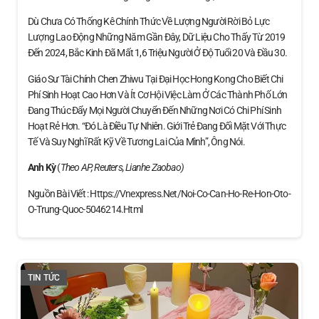
Dù Chưa Có Thống Kê Chính Thức Về Lượng Người Rời Bỏ Lực
Lượng Lao Động Những Năm Gần Đây, Dữ Liệu Cho Thấy Từ 2019
Đến 2024, Bắc Kinh Đã Mất 1,6 Triệu Người Ở Độ Tuổi 20 Và Đầu 30.
Giáo Sư Tài Chính Chen Zhiwu Tại Đại Học Hong Kong Cho Biết Chi
Phí Sinh Hoạt Cao Hơn Và Ít Cơ Hội Việc Làm Ở Các Thành Phố Lớn
Đang Thúc Đẩy Mọi Người Chuyển Đến Những Nơi Có Chi Phí Sinh
Hoạt Rẻ Hơn. “Đó Là Điều Tự Nhiên. Giới Trẻ Đang Đối Mặt Với Thực
Tế Và Suy Nghĩ Rất Kỹ Về Tương Lai Của Mình”, Ông Nói.
Anh Kỳ
(
Theo AP, Reuters, Lianhe Zaobao)
Nguồn Bài Viết : Https://vnexpress.net/noi-Co-Can-Ho-Re-Hon-Oto-
O-Trung-Quoc-5046214.html
TIN TỨC