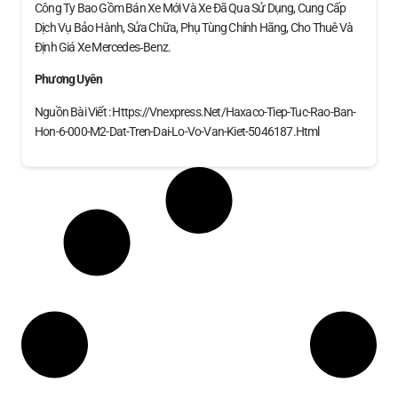
Công Ty Bao Gồm Bán Xe Mới Và Xe Đã Qua Sử Dụng, Cung Cấp
Dịch Vụ Bảo Hành, Sửa Chữa, Phụ Tùng Chính Hãng, Cho Thuê Và
Định Giá Xe Mercedes‑Benz.
Phương Uyên
Nguồn Bài Viết : Https://vnexpress.net/haxaco-Tiep-Tuc-Rao-Ban-
Hon-6-000-M2-Dat-Tren-Dai-Lo-Vo-Van-Kiet-5046187.html