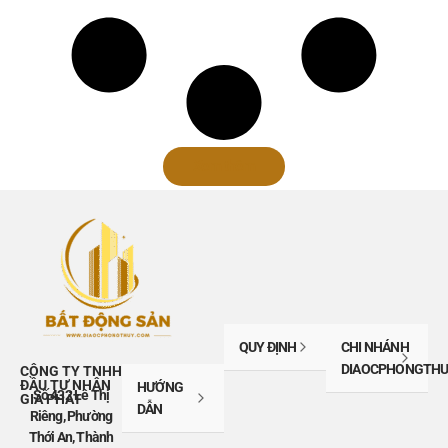
Xem thêm
QUY ĐỊNH
CHI NHÁNH
DIAOCPHONGTHU
CÔNG TY TNHH
ĐẦU TƯ NHÂN
HƯỚNG
Số 432 Lê Thị
GIA PHÁT
DẪN
Riêng, Phường
Thới An, Thành