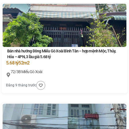
Bán nhà hướng Đông Miếu Gò Xoài Bình Tân – hợp mệnh Mộc, Thủy,
Hỏa – 4PN, 3 lầu giá 5.68 tỷ
5.68 tỷ
52m2
72/3B Miếu Gò Xoài
Đăng 9 tháng trước