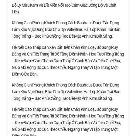
Bộ Ly Màu Kem Và Đĩa Viền Nổi Tạo Cảm Giác Đồng Bộ Về Chất
Liệu.
Không Gian Phòng Khách Phong Cách Bauhaus Được Tận Dụng
Làm Khu Vực Dùng Bữa Cho Dịp Valentine. Hai Lớp Khăn Trải Bàn
Tông Trắng – Bạc Phủ Chồng, Tạo Bề Mặt Ánh Kim Bắt Sáng.
Hệ Nến Cao Thấp Đan Xen Đặt Trên Chân Kim Loại, Bổ Sung Ruy
Băng Và Chi Tiết Trang Trí Để Tăng Điểm Nhấn. Hoa Tươi Tông Trắng
– Kem Được Cắm Thành Cụm Thấp Ở Cạnh Bàn Và Trên Ghế Phụ,
Giúp Mở Rộng Bố Cục Theo Chiều Ngang Thay Vì Tập Trung Một
Điểm Giữa Bàn.
Không Gian Phòng Khách Phong Cách Bauhaus Được Tận Dụng
Làm Khu Vực Dùng Bữa Cho Dịp Valentine. Hai Lớp Khăn Trải Bàn
Tông Trắng – Bạc Phủ Chồng, Tạo Bề Mặt Ánh Kim Bắt Sáng.
Hệ Nến Cao Thấp Đan Xen Đặt Trên Chân Kim Loại, Bổ Sung Ruy
Băng Và Chi Tiết Trang Trí Để Tăng Điểm Nhấn. Hoa Tươi Tông Trắng
– Kem Được Cắm Thành Cụm Thấp Ở Cạnh Bàn Và Trên Ghế Phụ,
Giúp Mở Rộng Bố Cục Theo Chiều Ngang Thay Vì Tập Trung Một