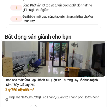
Đồng Khởi vẫn lọt top 20 tuyến đường đắt đỏ nhất thế
1
giới dù giá thuê giảm
Địa thế ba mặt giáp sông tạo nền tảng sinh thái cho Van
1
Phuc City
Bất động sản giành cho bạn
Bán nhà mặt tiền Hiệp Thành 45 Quận 12 – hướng Tây Bắc hợp mệnh
Kim Thủy, Giá 3 tỷ 750
3 tỷ 750 triệu
88 m²
Hiệp Thành 45, Phường Hiệp Thành, Quận 12, Thành phố Hồ Chí Minh