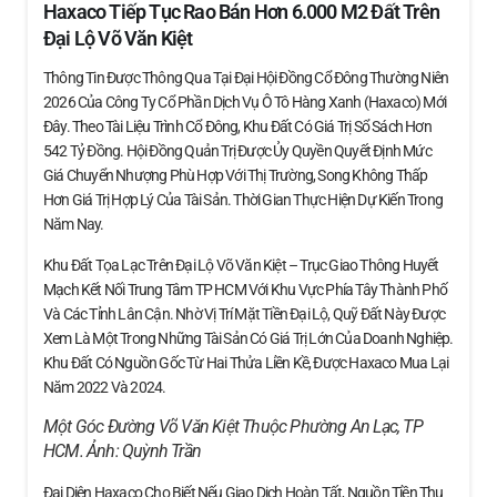
Haxaco Tiếp Tục Rao Bán Hơn 6.000 M2 Đất Trên
Đại Lộ Võ Văn Kiệt
Thông Tin Được Thông Qua Tại Đại Hội Đồng Cổ Đông Thường Niên
2026 Của Công Ty Cổ Phần Dịch Vụ Ô Tô Hàng Xanh (Haxaco) Mới
Đây. Theo Tài Liệu Trình Cổ Đông, Khu Đất Có Giá Trị Sổ Sách Hơn
542 Tỷ Đồng. Hội Đồng Quản Trị Được Ủy Quyền Quyết Định Mức
Giá Chuyển Nhượng Phù Hợp Với Thị Trường, Song Không Thấp
Hơn Giá Trị Hợp Lý Của Tài Sản. Thời Gian Thực Hiện Dự Kiến Trong
Năm Nay.
Khu Đất Tọa Lạc Trên Đại Lộ Võ Văn Kiệt – Trục Giao Thông Huyết
Mạch Kết Nối Trung Tâm TP HCM Với Khu Vực Phía Tây Thành Phố
Và Các Tỉnh Lân Cận. Nhờ Vị Trí Mặt Tiền Đại Lộ, Quỹ Đất Này Được
Xem Là Một Trong Những Tài Sản Có Giá Trị Lớn Của Doanh Nghiệp.
Khu Đất Có Nguồn Gốc Từ Hai Thửa Liền Kề, Được Haxaco Mua Lại
Năm 2022 Và 2024.
Một Góc Đường Võ Văn Kiệt Thuộc Phường An Lạc, TP
HCM. Ảnh:
Quỳnh Trần
Đại Diện Haxaco Cho Biết Nếu Giao Dịch Hoàn Tất, Nguồn Tiền Thu