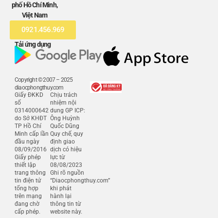
phố Hồ Chí Minh,
Việt Nam
0921.456.969
Tải ứng dụng
Copyright © 2007 – 2025
diaocphongthuy.com
Giấy ĐKKD
Chịu trách
số
nhiệm nội
0314000642
dung GP ICP:
do Sở KHĐT
Ông Huỳnh
TP Hồ Chí
Quốc Dũng
Minh cấp lần
Quy chế, quy
đầu ngày
định giao
08/09/2016
dịch có hiệu
Giấy phép
lực từ
thiết lập
08/08/2023
trang thông
Ghi rõ nguồn
tin điện tử
“Diaocphongthuy.com”
tổng hợp
khi phát
trên mạng
hành lại
đang chờ
thông tin từ
cấp phép.
website này.