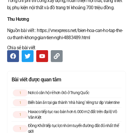
Tổng chi phí thi công xây dựng, hoàn thiện nội thất, trang thiết
bị, phụ kiện nội thất và đồ trang trí khoảng 700 triệu đồng.
Thu Hương
Nguồn bài viết : https://vnexpress.net/bien-hoa-can-ho-tap-the-
cu-thanh-khong-gian-tien-nghi-4883489.html
Chia sẻ bài viết
Bài viết được quan tâm
Nơi có căn hộ rẻ hơn ôtô ở Trung Quốc
1
Biến bàn ăn tại gia thành ‘nhà hàng’ riêng tư dịp Valentine
1
Haxaco tiếp tục rao bán hơn 6.000 m2 đất trên đại lộ Võ
1
Văn Kiệt
Đồng Khởi tiếp tục lọt nhóm tuyến đường đắt đỏ nhất thế
1
giới