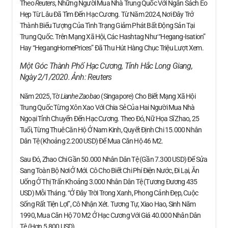
Theo
Reuters
, Những Người Mua Nhà Trung Quốc Với Ngân Sách Eo
Hẹp Từ Lâu Đã Tìm Đến Hạc Cương. Từ Năm 2024, Nơi Đây Trở
Thành Biểu Tượng Của Tình Trạng Giảm Phát Bất Động Sản Tại
Trung Quốc. Trên Mạng Xã Hội, Các Hashtag Như “Hegang-Isation”
Hay “HegangHomePrices” Đã Thu Hút Hàng Chục Triệu Lượt Xem.
Một Góc Thành Phố Hạc Cương, Tỉnh Hắc Long Giang,
Ngày 2/1/2020. Ảnh:
Reuters
Năm 2025, Tờ
Lianhe Zaobao
(Singapore) Cho Biết Mạng Xã Hội
Trung Quốc Từng Xôn Xao Với Chia Sẻ Của Hai Người Mua Nhà
Ngoại Tỉnh Chuyển Đến Hạc Cương. Theo Đó, Nữ Họa Sĩ Zhao, 25
Tuổi, Từng Thuê Căn Hộ Ở Nam Kinh, Quyết Định Chi 15.000 Nhân
Dân Tệ (khoảng 2.200 USD) Để Mua Căn Hộ 46 M2.
Sau Đó, Zhao Chi Gần 50.000 Nhân Dân Tệ (gần 7.300 USD) Để Sửa
Sang Toàn Bộ Nơi Ở Mới. Cô Cho Biết Chi Phí Điện Nước, Đi Lại, Ăn
Uống Ở Thị Trấn Khoảng 3.000 Nhân Dân Tệ (tương Đương 435
USD) Mỗi Tháng. “Ở Đây Trời Trong Xanh, Phong Cảnh Đẹp, Cuộc
Sống Rất Tiện Lợi”, Cô Nhận Xét. Tương Tự, Xiao Hao, Sinh Năm
1990, Mua Căn Hộ 70 M2 Ở Hạc Cương Với Giá 40.000 Nhân Dân
Tệ (hơn 5.800 USD).