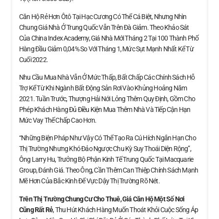
Căn Hộ Rẻ Hơn Ôtô Tại Hạc Cương Có Thể Cá Biệt, Nhưng Nhìn
Chung Giá Nhà Ở Trung Quốc Vẫn Trên Đà Giảm. Theo Khảo Sát
Của China Index Academy, Giá Nhà Mới Tháng 2 Tại 100 Thành Phố
Hàng Đầu Giảm 0,04% So Với Tháng 1, Mức Sụt Mạnh Nhất Kể Từ
Cuối 2022.
Nhu Cầu Mua Nhà Vẫn Ở Mức Thấp, Bất Chấp Các Chính Sách Hỗ
Trợ Kể Từ Khi Ngành Bất Động Sản Rơi Vào Khủng Hoảng Năm
2021. Tuần Trước, Thượng Hải Nới Lỏng Thêm Quy Định, Gồm Cho
Phép Khách Hàng Đủ Điều Kiện Mua Thêm Nhà Và Tiếp Cận Hạn
Mức Vay Thế Chấp Cao Hơn.
“Những Biện Pháp Như Vậy Có Thể Tạo Ra Cú Hích Ngắn Hạn Cho
Thị Trường Nhưng Khó Đảo Ngược Chu Kỳ Suy Thoái Diện Rộng”,
Ông Larry Hu, Trưởng Bộ Phận Kinh Tế Trung Quốc Tại Macquarie
Group, Đánh Giá. Theo Ông, Cần Thêm Can Thiệp Chính Sách Mạnh
Mẽ Hơn Của Bắc Kinh Để Vực Dậy Thị Trường Rõ Nét.
Trên Thị Trường Chung Cư Cho Thuê, Giá Căn Hộ
Một Số Nơi
Cũng Rất Rẻ
, Thu Hút Khách Hàng Muốn Thoát Khỏi Cuộc Sống Áp