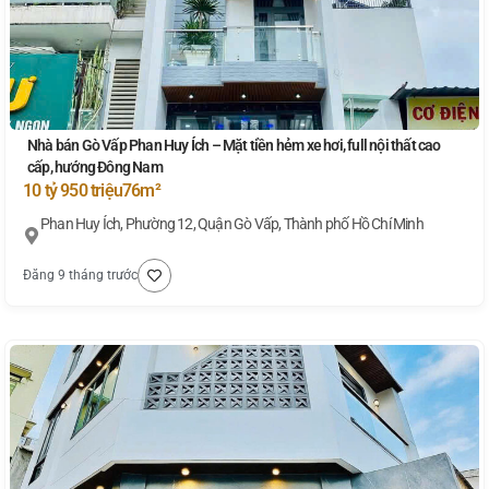
Nhà bán Gò Vấp Phan Huy Ích – Mặt tiền hẻm xe hơi, full nội thất cao
cấp, hướng Đông Nam
10 tỷ 950 triệu
76m²
Phan Huy Ích, Phường 12, Quận Gò Vấp, Thành phố Hồ Chí Minh
Đăng 9 tháng trước