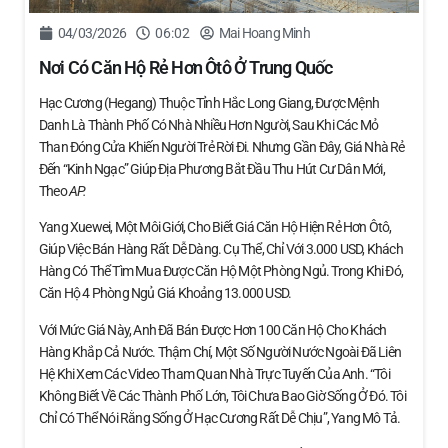
04/03/2026
06:02
Mai Hoang Minh
Nơi Có Căn Hộ Rẻ Hơn Ôtô Ở Trung Quốc
Hạc Cương (Hegang) Thuộc Tỉnh Hắc Long Giang, Được Mệnh
Danh Là Thành Phố Có Nhà Nhiều Hơn Người, Sau Khi Các Mỏ
Than Đóng Cửa Khiến Người Trẻ Rời Đi. Nhưng Gần Đây, Giá Nhà Rẻ
Đến “kinh Ngạc” Giúp Địa Phương Bắt Đầu Thu Hút Cư Dân Mới,
Theo
AP.
Yang Xuewei, Một Môi Giới, Cho Biết Giá Căn Hộ Hiện Rẻ Hơn Ôtô,
Giúp Việc Bán Hàng Rất Dễ Dàng. Cụ Thể, Chỉ Với 3.000 USD, Khách
Hàng Có Thể Tìm Mua Được Căn Hộ Một Phòng Ngủ. Trong Khi Đó,
Căn Hộ 4 Phòng Ngủ Giá Khoảng 13.000 USD.
Với Mức Giá Này, Anh Đã Bán Được Hơn 100 Căn Hộ Cho Khách
Hàng Khắp Cả Nước. Thậm Chí, Một Số Người Nước Ngoài Đã Liên
Hệ Khi Xem Các Video Tham Quan Nhà Trực Tuyến Của Anh. “Tôi
Không Biết Về Các Thành Phố Lớn, Tôi Chưa Bao Giờ Sống Ở Đó. Tôi
Chỉ Có Thể Nói Rằng Sống Ở Hạc Cương Rất Dễ Chịu”, Yang Mô Tả.