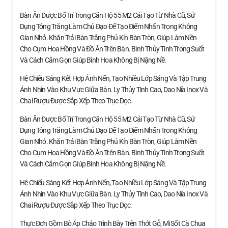
Bàn Ăn Được Bố Trí Trong Căn Hộ 55 M2 Cải Tạo Từ Nhà Cũ, Sử
Dụng Tông Trắng Làm Chủ Đạo Để Tạo Điểm Nhấn Trong Không
Gian Nhỏ. Khăn Trải Bàn Trắng Phủ Kín Bàn Tròn, Giúp Làm Nền
Cho Cụm Hoa Hồng Và Đồ Ăn Trên Bàn. Bình Thủy Tinh Trong Suốt
Và Cách Cắm Gọn Giúp Bình Hoa Không Bị Nặng Nề.
Hệ Chiếu Sáng Kết Hợp Ánh Nến, Tạo Nhiều Lớp Sáng Và Tập Trung
Ánh Nhìn Vào Khu Vực Giữa Bàn. Ly Thủy Tinh Cao, Dao Nĩa Inox Và
Chai Rượu Được Sắp Xếp Theo Trục Dọc.
Bàn Ăn Được Bố Trí Trong Căn Hộ 55 M2 Cải Tạo Từ Nhà Cũ, Sử
Dụng Tông Trắng Làm Chủ Đạo Để Tạo Điểm Nhấn Trong Không
Gian Nhỏ. Khăn Trải Bàn Trắng Phủ Kín Bàn Tròn, Giúp Làm Nền
Cho Cụm Hoa Hồng Và Đồ Ăn Trên Bàn. Bình Thủy Tinh Trong Suốt
Và Cách Cắm Gọn Giúp Bình Hoa Không Bị Nặng Nề.
Hệ Chiếu Sáng Kết Hợp Ánh Nến, Tạo Nhiều Lớp Sáng Và Tập Trung
Ánh Nhìn Vào Khu Vực Giữa Bàn. Ly Thủy Tinh Cao, Dao Nĩa Inox Và
Chai Rượu Được Sắp Xếp Theo Trục Dọc.
Thực Đơn Gồm Bò Áp Chảo Trình Bày Trên Thớt Gỗ, Mì Sốt Cà Chua