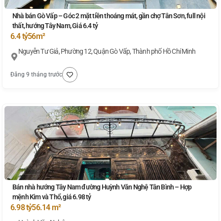
Nhà bán Gò Vấp – Góc 2 mặt tiền thoáng mát, gần chợ Tân Sơn, full nội
thất, hướng Tây Nam, Giá 6.4 tỷ
6.4 tỷ
56m²
Nguyễn Tư Giả, Phường 12, Quận Gò Vấp, Thành phố Hồ Chí Minh
Đăng 9 tháng trước
Bán nhà hướng Tây Nam đường Huỳnh Văn Nghệ Tân Bình – Hợp
mệnh Kim và Thổ, giá 6.98 tỷ
6.98 tỷ
56.14 m²