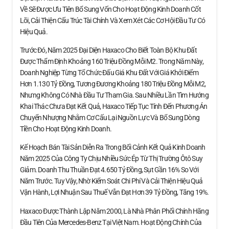
Về Sẽ Được Ưu Tiên Bổ Sung Vốn Cho Hoạt Động Kinh Doanh Cốt
Lõi, Cải Thiện Cấu Trúc Tài Chính Và Xem Xét Các Cơ Hội Đầu Tư Có
Hiệu Quả.
Trước Đó, Năm 2025 Đại Diện Haxaco Cho Biết Toàn Bộ Khu Đất
Được Thẩm Định Khoảng 160 Triệu Đồng Mỗi M2. Trong Năm Này,
Doanh Nghiệp Từng Tổ Chức Đấu Giá Khu Đất Với Giá Khởi Điểm
Hơn 1.130 Tỷ Đồng, Tương Đương Khoảng 180 Triệu Đồng Mỗi M2,
Nhưng Không Có Nhà Đầu Tư Tham Gia. Sau Nhiều Lần Tìm Hướng
Khai Thác Chưa Đạt Kết Quả, Haxaco Tiếp Tục Tính Đến Phương Án
Chuyển Nhượng Nhằm Cơ Cấu Lại Nguồn Lực Và Bổ Sung Dòng
Tiền Cho Hoạt Động Kinh Doanh.
Kế Hoạch Bán Tài Sản Diễn Ra Trong Bối Cảnh Kết Quả Kinh Doanh
Năm 2025 Của Công Ty Chịu Nhiều Sức Ép Từ Thị Trường Ôtô Suy
Giảm. Doanh Thu Thuần Đạt 4.650 Tỷ Đồng, Sụt Gần 16% So Với
Năm Trước. Tuy Vậy, Nhờ Kiểm Soát Chi Phí Và Cải Thiện Hiệu Quả
Vận Hành, Lợi Nhuận Sau Thuế Vẫn Đạt Hơn 39 Tỷ Đồng, Tăng 19%.
Haxaco Được Thành Lập Năm 2000, Là Nhà Phân Phối Chính Hãng
Đầu Tiên Của Mercedes-Benz Tại Việt Nam. Hoạt Động Chính Của