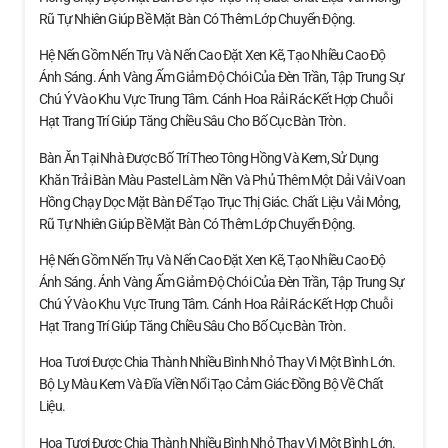
Rũ Tự Nhiên Giúp Bề Mặt Bàn Có Thêm Lớp Chuyển Động.
Hệ Nến Gồm Nến Trụ Và Nến Cao Đặt Xen Kẽ, Tạo Nhiều Cao Độ
Ánh Sáng. Ánh Vàng Ấm Giảm Độ Chói Của Đèn Trần, Tập Trung Sự
Chú Ý Vào Khu Vực Trung Tâm. Cánh Hoa Rải Rác Kết Hợp Chuỗi
Hạt Trang Trí Giúp Tăng Chiều Sâu Cho Bố Cục Bàn Tròn.
Bàn Ăn Tại Nhà Được Bố Trí Theo Tông Hồng Và Kem, Sử Dụng
Khăn Trải Bàn Màu Pastel Làm Nền Và Phủ Thêm Một Dải Vải Voan
Hồng Chạy Dọc Mặt Bàn Để Tạo Trục Thị Giác. Chất Liệu Vải Mỏng,
Rũ Tự Nhiên Giúp Bề Mặt Bàn Có Thêm Lớp Chuyển Động.
Hệ Nến Gồm Nến Trụ Và Nến Cao Đặt Xen Kẽ, Tạo Nhiều Cao Độ
Ánh Sáng. Ánh Vàng Ấm Giảm Độ Chói Của Đèn Trần, Tập Trung Sự
Chú Ý Vào Khu Vực Trung Tâm. Cánh Hoa Rải Rác Kết Hợp Chuỗi
Hạt Trang Trí Giúp Tăng Chiều Sâu Cho Bố Cục Bàn Tròn.
Hoa Tươi Được Chia Thành Nhiều Bình Nhỏ Thay Vì Một Bình Lớn.
Bộ Ly Màu Kem Và Đĩa Viền Nổi Tạo Cảm Giác Đồng Bộ Về Chất
Liệu.
Hoa Tươi Được Chia Thành Nhiều Bình Nhỏ Thay Vì Một Bình Lớn.