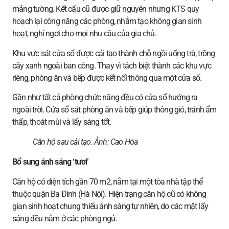
mảng tường. Kết cấu cũ được giữ nguyên nhưng KTS quy
hoạch lại công năng các phòng, nhằm tạo không gian sinh
hoạt, nghỉ ngơi cho mọi nhu cầu của gia chủ.
Khu vực sát cửa sổ được cải tạo thành chỗ ngồi uống trà, trồng
cây xanh ngoài ban công. Thay vì tách biệt thành các khu vực
riêng, phòng ăn và bếp được kết nối thông qua một cửa sổ.
Gần như tất cả phòng chức năng đều có cửa sổ hướng ra
ngoài trời. Cửa sổ sát phòng ăn và bếp giúp thông gió, tránh ẩm
thấp, thoát mùi và lấy sáng tốt.
Căn hộ sau cải tạo. Ảnh:
Cao Hòa
Bổ sung ánh sáng ‘tươi’
Căn hộ có diện tích gần 70 m2, nằm tại một tòa nhà tập thể
thuộc quận Ba Đình (Hà Nội). Hiện trạng căn hộ cũ có không
gian sinh hoạt chung thiếu ánh sáng tự nhiên, do các mặt lấy
sáng đều nằm ở các phòng ngủ.