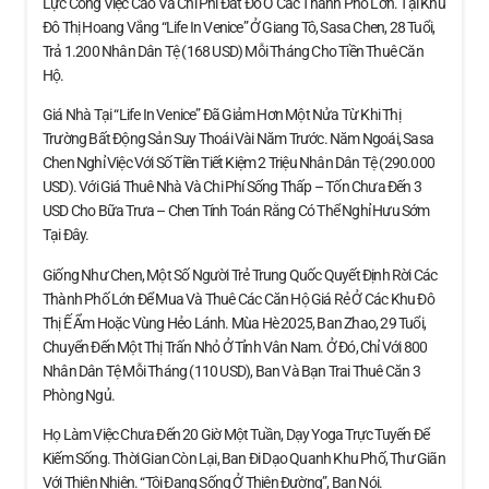
Lực Công Việc Cao Và Chi Phí Đắt Đỏ Ở Các Thành Phố Lớn. Tại Khu
Đô Thị Hoang Vắng “Life In Venice” Ở Giang Tô, Sasa Chen, 28 Tuổi,
Trả 1.200 Nhân Dân Tệ (168 USD) Mỗi Tháng Cho Tiền Thuê Căn
Hộ.
Giá Nhà Tại “Life In Venice” Đã Giảm Hơn Một Nửa Từ Khi Thị
Trường Bất Động Sản Suy Thoái Vài Năm Trước. Năm Ngoái, Sasa
Chen Nghỉ Việc Với Số Tiền Tiết Kiệm 2 Triệu Nhân Dân Tệ (290.000
USD). Với Giá Thuê Nhà Và Chi Phí Sống Thấp – Tốn Chưa Đến 3
USD Cho Bữa Trưa – Chen Tính Toán Rằng Có Thể Nghỉ Hưu Sớm
Tại Đây.
Giống Như Chen, Một Số Người Trẻ Trung Quốc Quyết Định Rời Các
Thành Phố Lớn Để Mua Và Thuê Các Căn Hộ Giá Rẻ Ở Các Khu Đô
Thị Ế Ẩm Hoặc Vùng Hẻo Lánh. Mùa Hè 2025, Ban Zhao, 29 Tuổi,
Chuyển Đến Một Thị Trấn Nhỏ Ở Tỉnh Vân Nam. Ở Đó, Chỉ Với 800
Nhân Dân Tệ Mỗi Tháng (110 USD), Ban Và Bạn Trai Thuê Căn 3
Phòng Ngủ.
Họ Làm Việc Chưa Đến 20 Giờ Một Tuần, Dạy Yoga Trực Tuyến Để
Kiếm Sống. Thời Gian Còn Lại, Ban Đi Dạo Quanh Khu Phố, Thư Giãn
Với Thiên Nhiên. “Tôi Đang Sống Ở Thiên Đường”, Ban Nói.