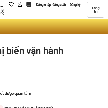
Đăng nhập
Đăng xuất
Đăng ký
ải
Đăng
ng
tin
ụng
ị biển vận hành
viết được quan tâm
Nơi có căn hộ rẻ hơn ôtô ở Trung Quốc