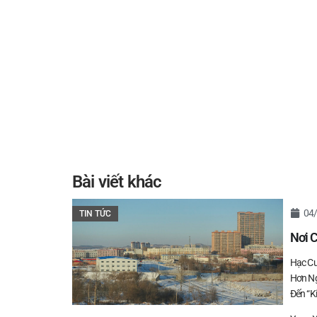
Bài viết khác
04
TIN TỨC
Nơi 
Hạc Cư
Hơn Ng
Đến “k