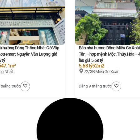
à hướng Đông Thống Nhất Gò Vấp
Bán nhà hướng Đông Miếu Gò Xoài
Lottemart Nguyễn Văn Lượng, giá
Tân – hợp mệnh Mộc, Thủy, Hỏa – 
5 tỷ
lầu giá 5.68 tỷ
ỷ
47.1m²
5.68 tỷ
52m2
ng Nhất
72/3B Miếu Gò Xoài
 tháng trước
Đăng 9 tháng trước