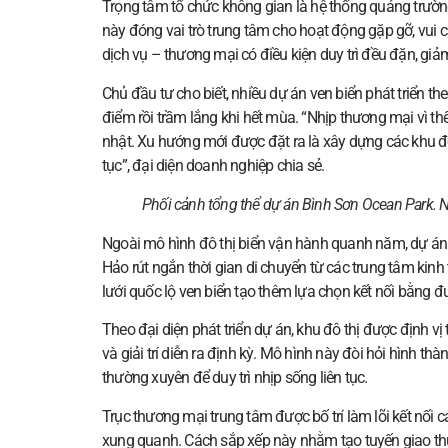
Trọng tâm tổ chức không gian là hệ thống quảng trườ
này đóng vai trò trung tâm cho hoạt động gặp gỡ, vui ch
dịch vụ – thương mại có điều kiện duy trì đều đặn, giảm 
Chủ đầu tư cho biết, nhiều dự án ven biển phát triển 
điểm rồi trầm lắng khi hết mùa. “Nhịp thương mại vì th
nhật. Xu hướng mới được đặt ra là xây dựng các khu đô 
tục”, đại diện doanh nghiệp chia sẻ.
Phối cảnh tổng thể dự án Bình Sơn Ocean Park.
Ngoài mô hình đô thị biển vận hành quanh năm, dự án 
Hảo rút ngắn thời gian di chuyển từ các trung tâm ki
lưới quốc lộ ven biển tạo thêm lựa chọn kết nối bằng 
Theo đại diện phát triển dự án, khu đô thị được định 
và giải trí diễn ra định kỳ. Mô hình này đòi hỏi hình
thường xuyên để duy trì nhịp sống liên tục.
Trục thương mại trung tâm được bố trí làm lõi kết nối 
xung quanh. Cách sắp xếp này nhằm tạo tuyến giao thư