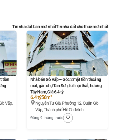
Tin nhà đất bán mới nhất
Tin nhà đất cho thuê mới nhất
 tiền
Nhà bán Gò Vấp – Góc 2 mặt tiền thoáng
ướng
mát, gần chợ Tân Sơn, full nội thất, hướng
Tây Nam, Giá 6.4 tỷ
6.4 tỷ
56m²
Gò Vấp,
Nguyễn Tư Giả, Phường 12, Quận Gò
Vấp, Thành phố Hồ Chí Minh
Đăng 9 tháng trước