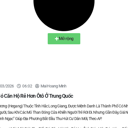
Mở rộng
/03/2026
06:02
Mai Hoang Minh
Có Căn Hộ Rẻ Hơn Ôtô Ở Trung Quốc
ơng (Hegang) Thuộc Tỉnh Hắc Long Giang, Được Mệnh Danh Là Thành Phố Có Nh
ười, Sau Khi Các Mỏ Than Đóng Cửa Khiến Người Trẻ Rời Đi. Nhưng Gần Đây, Giá 
inh Ngạc” Giúp Địa Phương Bắt Đầu Thu Hút Cư Dân Mới, Theo
AP.