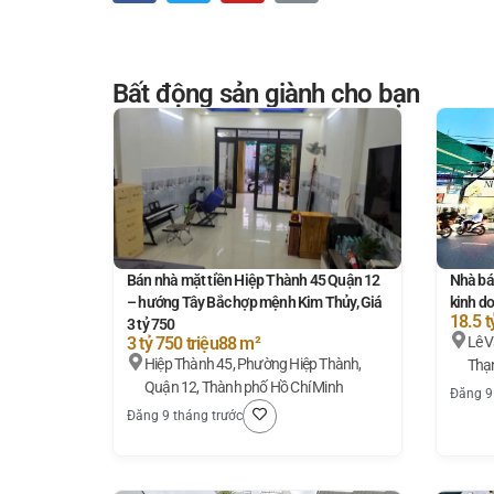
Bất động sản giành cho bạn
Bán nhà mặt tiền Hiệp Thành 45 Quận 12
Nhà bá
– hướng Tây Bắc hợp mệnh Kim Thủy, Giá
kinh do
18.5 t
3 tỷ 750
3 tỷ 750 triệu
88 m²
Lê Văn Thọ, Phường 
Hiệp Thành 45, Phường Hiệp Thành,
Thạn
Quận 12, Thành phố Hồ Chí Minh
Đăng 9
Đăng 9 tháng trước