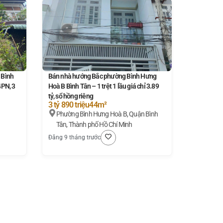
 Bình
Bán nhà hướng Bắc phường Bình Hưng
4PN, 3
Hoà B Bình Tân – 1 trệt 1 lầu giá chỉ 3.89
tỷ, sổ hồng riêng
3 tỷ 890 triệu
44m²
Phường Bình Hưng Hoà B, Quận Bình
Tân, Thành phố Hồ Chí Minh
Đăng 9 tháng trước