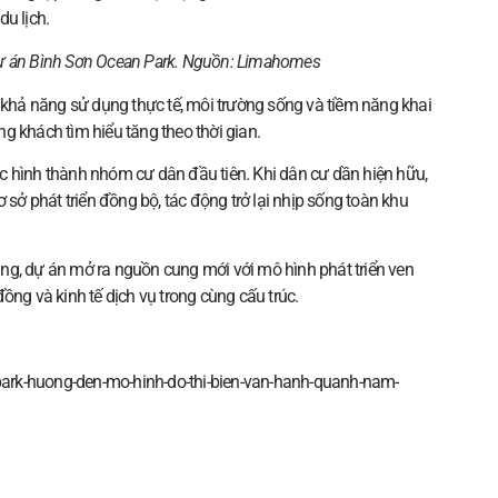
u lịch.
dự án Bình Sơn Ocean Park. Nguồn:
Limahomes
hả năng sử dụng thực tế, môi trường sống và tiềm năng khai
g khách tìm hiểu tăng theo thời gian.
c hình thành nhóm cư dân đầu tiên. Khi dân cư dần hiện hữu,
 sở phát triển đồng bộ, tác động trở lại nhịp sống toàn khu
ng, dự án mở ra nguồn cung mới với mô hình phát triển ven
ồng và kinh tế dịch vụ trong cùng cấu trúc.
-park-huong-den-mo-hinh-do-thi-bien-van-hanh-quanh-nam-