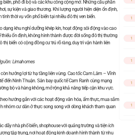
1
ng biển, phố đi bộ và các khu công cộng mở. Những cấu phần
ơi, sự kiện và giao thương. Khi lượng người hiện diện ổn định,
tính thời vụ vốn phổ biến tại nhiều đô thị ven biển.
1
theo dạng khu nghỉ dưỡng khép kín, hoạt động sôi động vào cao
ế thiếu ổn định, không hình thành được đời sống đô thị thường
1
thị biển có cộng đồng cư trú rõ ràng, duy trì vận hành liên
1
 Nguồn:
Limahomes
còn hưởng lợi từ hạ tầng liên vùng. Cao tốc Cam Lâm – Vĩnh
nh tế đến Ninh Thuận. Sân bay quốc tế Cam Ranh cùng mạng
1
đường bộ và hàng không, mở rộng khả năng tiếp cận khu vực.
vị theo hướng gắn với các hoạt động văn hóa, ẩm thực, mua sắm
1
 thành nhóm cư dân ở thực song song với dòng khách tham quan
các dãy nhà phố biển, shophouse với quảng trường và tiện ích
ơng tập trung, nơi hoạt động kinh doanh hình thành từ nhu