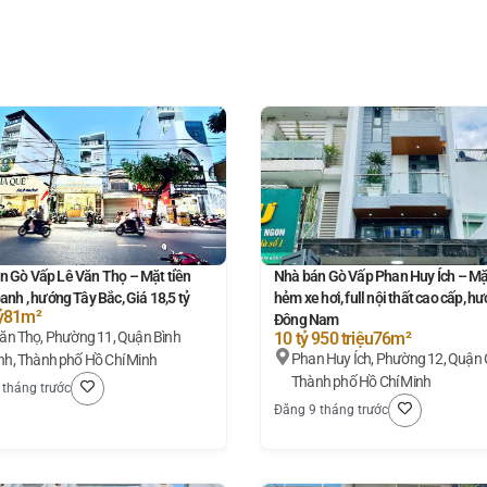
n Gò Vấp Lê Văn Thọ – Mặt tiền
Nhà bán Gò Vấp Phan Huy Ích – Mặt
anh , hướng Tây Bắc, Giá 18,5 tỷ
hẻm xe hơi, full nội thất cao cấp, h
ỷ
81m²
Đông Nam
11, Quận Bình
10 tỷ 950 triệu
76m²
Phan Huy Ích, Phường 12, Quận 
h, Thành phố Hồ Chí Minh
Thành phố Hồ Chí Minh
 tháng trước
Đăng 9 tháng trước