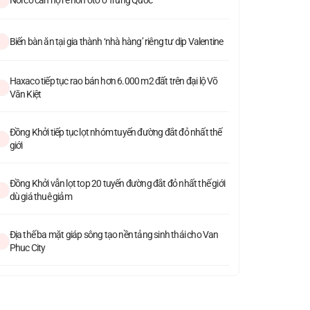
Biến bàn ăn tại gia thành ‘nhà hàng’ riêng tư dịp Valentine
Haxaco tiếp tục rao bán hơn 6.000 m2 đất trên đại lộ Võ
Văn Kiệt
Đồng Khởi tiếp tục lọt nhóm tuyến đường đắt đỏ nhất thế
giới
Đồng Khởi vẫn lọt top 20 tuyến đường đắt đỏ nhất thế giới
dù giá thuê giảm
Địa thế ba mặt giáp sông tạo nền tảng sinh thái cho Van
Phuc City