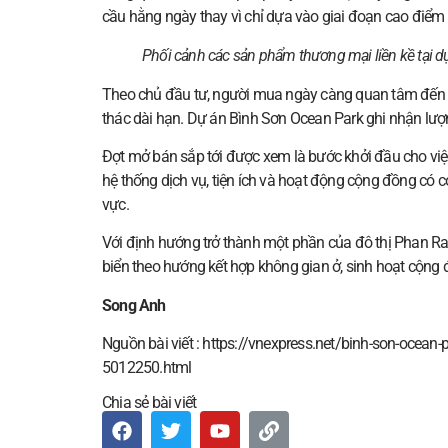
cầu hằng ngày thay vì chỉ dựa vào giai đoạn cao điểm d
Phối cảnh các sản phẩm thương mại liền kề tại 
Theo chủ đầu tư, người mua ngày càng quan tâm đến k
thác dài hạn. Dự án Bình Sơn Ocean Park ghi nhận lượn
Đợt mở bán sắp tới được xem là bước khởi đầu cho việ
hệ thống dịch vụ, tiện ích và hoạt động cộng đồng có cơ
vực.
Với định hướng trở thành một phần của đô thị Phan Ra
biển theo hướng kết hợp không gian ở, sinh hoạt cộng đ
Song Anh
Nguồn bài viết : https://vnexpress.net/binh-son-ocean
5012250.html
Chia sẻ bài viết