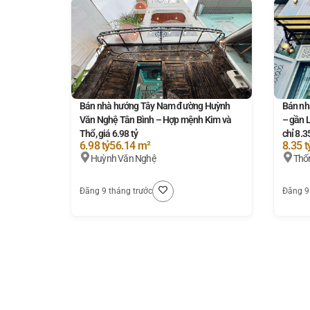
Bán nhà hướng Tây Nam đường Huỳnh
Bán nh
Văn Nghệ Tân Bình – Hợp mệnh Kim và
– gần 
Thổ, giá 6.98 tỷ
chỉ 8.3
6.98 tỷ
56.14 m²
8.35 t
Huỳnh Văn Nghệ
Thố
Đăng 9 tháng trước
Đăng 9