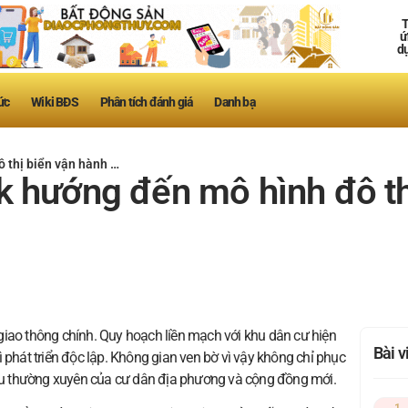
T
ứ
d
ức
Wiki BĐS
Phân tích đánh giá
Danh bạ
 thị biển vận hành …
k hướng đến mô hình đô th
c giao thông chính. Quy hoạch liền mạch với khu dân cư hiện
Bài 
 phát triển độc lập. Không gian ven bờ vì vậy không chỉ phục
u thường xuyên của cư dân địa phương và cộng đồng mới.