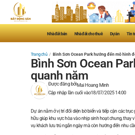
Nhà đất bán
Nhà đất cho thuê
Dự án
Tin t
Trang chủ
/
Bình Sơn Ocean Park hướng đến mô hình đô
Bình Sơn Ocean Par
quanh năm
Được đăng bởi
Mai Hoang Minh
Cập nhập lần cuối vào
18/07/2025 14:00
Dự án nằm ở vị trí đối diện bờ biển và tiếp cận các trụ
hữu giúp khu vực hòa vào nhịp sinh hoạt chung, thay vì
vụ khách lưu trú ngắn ngày mà còn hướng đến nhu cầ