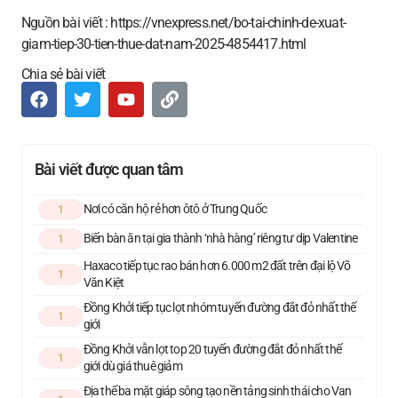
Nguồn bài viết : https://vnexpress.net/bo-tai-chinh-de-xuat-
giam-tiep-30-tien-thue-dat-nam-2025-4854417.html
Chia sẻ bài viết
Bài viết được quan tâm
Nơi có căn hộ rẻ hơn ôtô ở Trung Quốc
1
Biến bàn ăn tại gia thành ‘nhà hàng’ riêng tư dịp Valentine
1
Haxaco tiếp tục rao bán hơn 6.000 m2 đất trên đại lộ Võ
1
Văn Kiệt
Đồng Khởi tiếp tục lọt nhóm tuyến đường đắt đỏ nhất thế
1
giới
Đồng Khởi vẫn lọt top 20 tuyến đường đắt đỏ nhất thế
1
giới dù giá thuê giảm
Địa thế ba mặt giáp sông tạo nền tảng sinh thái cho Van