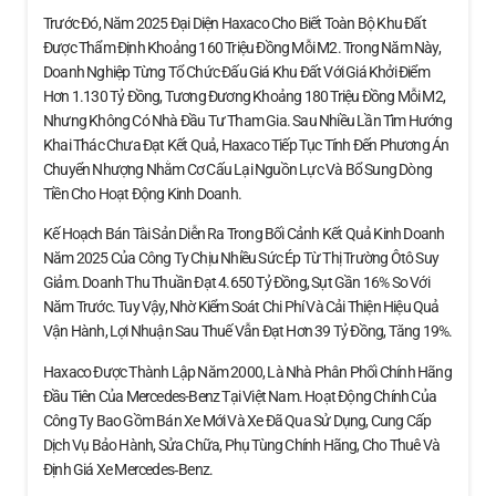
Trước Đó, Năm 2025 Đại Diện Haxaco Cho Biết Toàn Bộ Khu Đất
Được Thẩm Định Khoảng 160 Triệu Đồng Mỗi M2. Trong Năm Này,
Doanh Nghiệp Từng Tổ Chức Đấu Giá Khu Đất Với Giá Khởi Điểm
Hơn 1.130 Tỷ Đồng, Tương Đương Khoảng 180 Triệu Đồng Mỗi M2,
Nhưng Không Có Nhà Đầu Tư Tham Gia. Sau Nhiều Lần Tìm Hướng
Khai Thác Chưa Đạt Kết Quả, Haxaco Tiếp Tục Tính Đến Phương Án
Chuyển Nhượng Nhằm Cơ Cấu Lại Nguồn Lực Và Bổ Sung Dòng
Tiền Cho Hoạt Động Kinh Doanh.
Kế Hoạch Bán Tài Sản Diễn Ra Trong Bối Cảnh Kết Quả Kinh Doanh
Năm 2025 Của Công Ty Chịu Nhiều Sức Ép Từ Thị Trường Ôtô Suy
Giảm. Doanh Thu Thuần Đạt 4.650 Tỷ Đồng, Sụt Gần 16% So Với
Năm Trước. Tuy Vậy, Nhờ Kiểm Soát Chi Phí Và Cải Thiện Hiệu Quả
Vận Hành, Lợi Nhuận Sau Thuế Vẫn Đạt Hơn 39 Tỷ Đồng, Tăng 19%.
Haxaco Được Thành Lập Năm 2000, Là Nhà Phân Phối Chính Hãng
Đầu Tiên Của Mercedes-Benz Tại Việt Nam. Hoạt Động Chính Của
Công Ty Bao Gồm Bán Xe Mới Và Xe Đã Qua Sử Dụng, Cung Cấp
Dịch Vụ Bảo Hành, Sửa Chữa, Phụ Tùng Chính Hãng, Cho Thuê Và
Định Giá Xe Mercedes‑Benz.