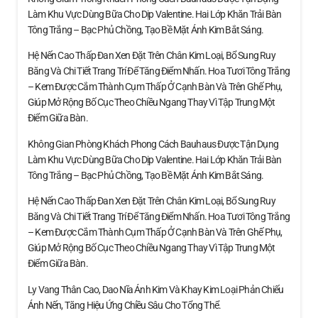
Làm Khu Vực Dùng Bữa Cho Dịp Valentine. Hai Lớp Khăn Trải Bàn
Tông Trắng – Bạc Phủ Chồng, Tạo Bề Mặt Ánh Kim Bắt Sáng.
Hệ Nến Cao Thấp Đan Xen Đặt Trên Chân Kim Loại, Bổ Sung Ruy
Băng Và Chi Tiết Trang Trí Để Tăng Điểm Nhấn. Hoa Tươi Tông Trắng
– Kem Được Cắm Thành Cụm Thấp Ở Cạnh Bàn Và Trên Ghế Phụ,
Giúp Mở Rộng Bố Cục Theo Chiều Ngang Thay Vì Tập Trung Một
Điểm Giữa Bàn.
Không Gian Phòng Khách Phong Cách Bauhaus Được Tận Dụng
Làm Khu Vực Dùng Bữa Cho Dịp Valentine. Hai Lớp Khăn Trải Bàn
Tông Trắng – Bạc Phủ Chồng, Tạo Bề Mặt Ánh Kim Bắt Sáng.
Hệ Nến Cao Thấp Đan Xen Đặt Trên Chân Kim Loại, Bổ Sung Ruy
Băng Và Chi Tiết Trang Trí Để Tăng Điểm Nhấn. Hoa Tươi Tông Trắng
– Kem Được Cắm Thành Cụm Thấp Ở Cạnh Bàn Và Trên Ghế Phụ,
Giúp Mở Rộng Bố Cục Theo Chiều Ngang Thay Vì Tập Trung Một
Điểm Giữa Bàn.
Ly Vang Thân Cao, Dao Nĩa Ánh Kim Và Khay Kim Loại Phản Chiếu
Ánh Nến, Tăng Hiệu Ứng Chiều Sâu Cho Tổng Thể.