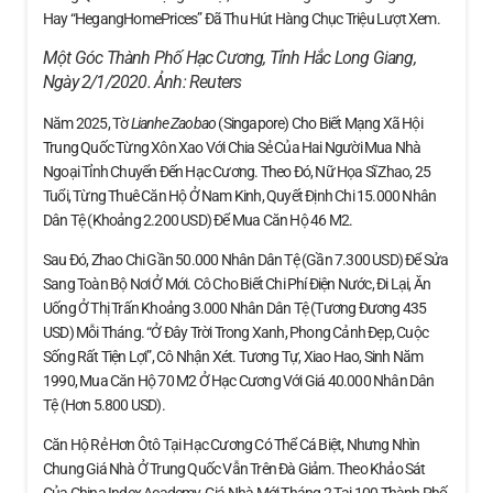
Hay “HegangHomePrices” Đã Thu Hút Hàng Chục Triệu Lượt Xem.
Một Góc Thành Phố Hạc Cương, Tỉnh Hắc Long Giang,
Ngày 2/1/2020. Ảnh:
Reuters
Năm 2025, Tờ
Lianhe Zaobao
(Singapore) Cho Biết Mạng Xã Hội
Trung Quốc Từng Xôn Xao Với Chia Sẻ Của Hai Người Mua Nhà
Ngoại Tỉnh Chuyển Đến Hạc Cương. Theo Đó, Nữ Họa Sĩ Zhao, 25
Tuổi, Từng Thuê Căn Hộ Ở Nam Kinh, Quyết Định Chi 15.000 Nhân
Dân Tệ (khoảng 2.200 USD) Để Mua Căn Hộ 46 M2.
Sau Đó, Zhao Chi Gần 50.000 Nhân Dân Tệ (gần 7.300 USD) Để Sửa
Sang Toàn Bộ Nơi Ở Mới. Cô Cho Biết Chi Phí Điện Nước, Đi Lại, Ăn
Uống Ở Thị Trấn Khoảng 3.000 Nhân Dân Tệ (tương Đương 435
USD) Mỗi Tháng. “Ở Đây Trời Trong Xanh, Phong Cảnh Đẹp, Cuộc
Sống Rất Tiện Lợi”, Cô Nhận Xét. Tương Tự, Xiao Hao, Sinh Năm
1990, Mua Căn Hộ 70 M2 Ở Hạc Cương Với Giá 40.000 Nhân Dân
Tệ (hơn 5.800 USD).
Căn Hộ Rẻ Hơn Ôtô Tại Hạc Cương Có Thể Cá Biệt, Nhưng Nhìn
Chung Giá Nhà Ở Trung Quốc Vẫn Trên Đà Giảm. Theo Khảo Sát