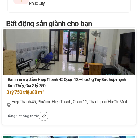
1
Phuc City
Bất động sản giành cho bạn
Bán nhà mặt tiền Hiệp Thành 45 Quận 12 – hướng Tây Bắc hợp mệnh
Kim Thủy, Giá 3 tỷ 750
3 tỷ 750 triệu
88 m²
Hiệp Thành 45, Phường Hiệp Thành, Quận 12, Thành phố Hồ Chí Minh
Đăng 9 tháng trước