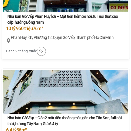
Nhà bán Gò Vấp Phan Huy Ích – Mặt tiền hẻm xe hơi, full nội thất cao
cấp, hướng Đông Nam
10 tỷ 950 triệu
76m²
Phan Huy Ích, Phường 12, Quận Gò Vấp, Thành phố Hồ Chí Minh
Đăng 9 tháng trước
Nhà bán Gò Vấp – Góc 2 mặt tiền thoáng mát, gần chợ Tân Sơn, full nội
thất, hướng Tây Nam, Giá 6.4 tỷ
6.4 tỷ
56m²