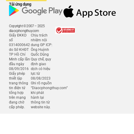
Tải ứng dụng
Copyright © 2007 – 2025
diaocphongthuy.com
Giấy ĐKKD
Chịu trách
số
nhiệm nội
0314000642
dung GP ICP:
do Sở KHĐT
Ông Huỳnh
TP Hồ Chí
Quốc Dũng
Minh cấp lần
Quy chế, quy
đầu ngày
định giao
08/09/2016
dịch có hiệu
Giấy phép
lực từ
thiết lập
08/08/2023
trang thông
Ghi rõ nguồn
tin điện tử
“Diaocphongthuy.com”
tổng hợp
khi phát
trên mạng
hành lại
đang chờ
thông tin từ
cấp phép.
website này.