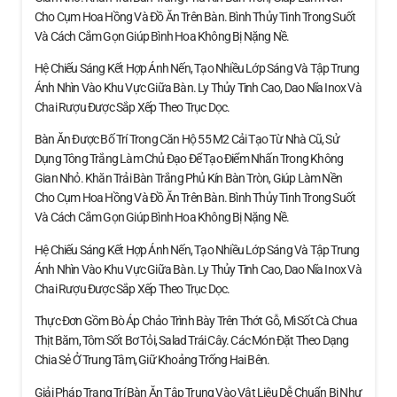
Cho Cụm Hoa Hồng Và Đồ Ăn Trên Bàn. Bình Thủy Tinh Trong Suốt
Và Cách Cắm Gọn Giúp Bình Hoa Không Bị Nặng Nề.
Hệ Chiếu Sáng Kết Hợp Ánh Nến, Tạo Nhiều Lớp Sáng Và Tập Trung
Ánh Nhìn Vào Khu Vực Giữa Bàn. Ly Thủy Tinh Cao, Dao Nĩa Inox Và
Chai Rượu Được Sắp Xếp Theo Trục Dọc.
Bàn Ăn Được Bố Trí Trong Căn Hộ 55 M2 Cải Tạo Từ Nhà Cũ, Sử
Dụng Tông Trắng Làm Chủ Đạo Để Tạo Điểm Nhấn Trong Không
Gian Nhỏ. Khăn Trải Bàn Trắng Phủ Kín Bàn Tròn, Giúp Làm Nền
Cho Cụm Hoa Hồng Và Đồ Ăn Trên Bàn. Bình Thủy Tinh Trong Suốt
Và Cách Cắm Gọn Giúp Bình Hoa Không Bị Nặng Nề.
Hệ Chiếu Sáng Kết Hợp Ánh Nến, Tạo Nhiều Lớp Sáng Và Tập Trung
Ánh Nhìn Vào Khu Vực Giữa Bàn. Ly Thủy Tinh Cao, Dao Nĩa Inox Và
Chai Rượu Được Sắp Xếp Theo Trục Dọc.
Thực Đơn Gồm Bò Áp Chảo Trình Bày Trên Thớt Gỗ, Mì Sốt Cà Chua
Thịt Băm, Tôm Sốt Bơ Tỏi, Salad Trái Cây. Các Món Đặt Theo Dạng
Chia Sẻ Ở Trung Tâm, Giữ Khoảng Trống Hai Bên.
Giải Pháp Trang Trí Bàn Ăn Tập Trung Vào Vật Liệu Dễ Chuẩn Bị Như