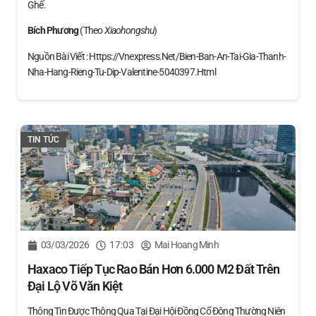
Ghế.
Bích Phương
(theo
Xiaohongshu
)
Nguồn Bài Viết : Https://vnexpress.net/bien-Ban-An-Tai-Gia-Thanh-
Nha-Hang-Rieng-Tu-Dip-Valentine-5040397.html
TIN TỨC
03/03/2026
17:03
Mai Hoang Minh
Haxaco Tiếp Tục Rao Bán Hơn 6.000 M2 Đất Trên
Đại Lộ Võ Văn Kiệt
Thông Tin Được Thông Qua Tại Đại Hội Đồng Cổ Đông Thường Niên