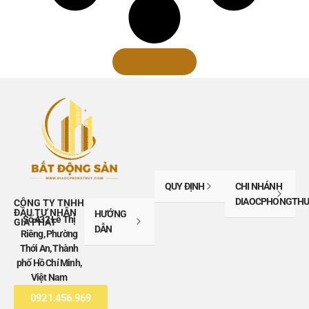
Xem thêm
QUY ĐỊNH
CHI NHÁNH
DIAOCPHONGTHU
CÔNG TY TNHH
ĐẦU TƯ NHÂN
HƯỚNG
Số 432 Lê Thị
GIA PHÁT
DẪN
Riêng, Phường
Thới An, Thành
phố Hồ Chí Minh,
Việt Nam
0921.456.969