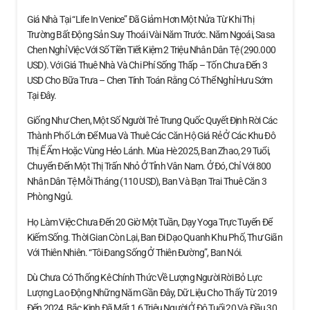
Giá Nhà Tại “Life In Venice” Đã Giảm Hơn Một Nửa Từ Khi Thị
Trường Bất Động Sản Suy Thoái Vài Năm Trước. Năm Ngoái, Sasa
Chen Nghỉ Việc Với Số Tiền Tiết Kiệm 2 Triệu Nhân Dân Tệ (290.000
USD). Với Giá Thuê Nhà Và Chi Phí Sống Thấp – Tốn Chưa Đến 3
USD Cho Bữa Trưa – Chen Tính Toán Rằng Có Thể Nghỉ Hưu Sớm
Tại Đây.
Giống Như Chen, Một Số Người Trẻ Trung Quốc Quyết Định Rời Các
Thành Phố Lớn Để Mua Và Thuê Các Căn Hộ Giá Rẻ Ở Các Khu Đô
Thị Ế Ẩm Hoặc Vùng Hẻo Lánh. Mùa Hè 2025, Ban Zhao, 29 Tuổi,
Chuyển Đến Một Thị Trấn Nhỏ Ở Tỉnh Vân Nam. Ở Đó, Chỉ Với 800
Nhân Dân Tệ Mỗi Tháng (110 USD), Ban Và Bạn Trai Thuê Căn 3
Phòng Ngủ.
Họ Làm Việc Chưa Đến 20 Giờ Một Tuần, Dạy Yoga Trực Tuyến Để
Kiếm Sống. Thời Gian Còn Lại, Ban Đi Dạo Quanh Khu Phố, Thư Giãn
Với Thiên Nhiên. “Tôi Đang Sống Ở Thiên Đường”, Ban Nói.
Dù Chưa Có Thống Kê Chính Thức Về Lượng Người Rời Bỏ Lực
Lượng Lao Động Những Năm Gần Đây, Dữ Liệu Cho Thấy Từ 2019
Đến 2024, Bắc Kinh Đã Mất 1,6 Triệu Người Ở Độ Tuổi 20 Và Đầu 30.