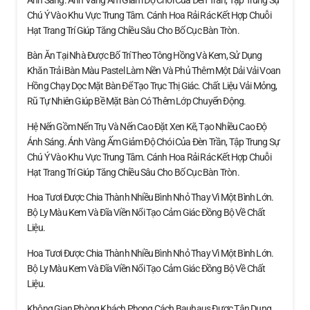
Ánh Sáng. Ánh Vàng Ấm Giảm Độ Chói Của Đèn Trần, Tập Trung Sự
Chú Ý Vào Khu Vực Trung Tâm. Cánh Hoa Rải Rác Kết Hợp Chuỗi
Hạt Trang Trí Giúp Tăng Chiều Sâu Cho Bố Cục Bàn Tròn.
Bàn Ăn Tại Nhà Được Bố Trí Theo Tông Hồng Và Kem, Sử Dụng
Khăn Trải Bàn Màu Pastel Làm Nền Và Phủ Thêm Một Dải Vải Voan
Hồng Chạy Dọc Mặt Bàn Để Tạo Trục Thị Giác. Chất Liệu Vải Mỏng,
Rũ Tự Nhiên Giúp Bề Mặt Bàn Có Thêm Lớp Chuyển Động.
Hệ Nến Gồm Nến Trụ Và Nến Cao Đặt Xen Kẽ, Tạo Nhiều Cao Độ
Ánh Sáng. Ánh Vàng Ấm Giảm Độ Chói Của Đèn Trần, Tập Trung Sự
Chú Ý Vào Khu Vực Trung Tâm. Cánh Hoa Rải Rác Kết Hợp Chuỗi
Hạt Trang Trí Giúp Tăng Chiều Sâu Cho Bố Cục Bàn Tròn.
Hoa Tươi Được Chia Thành Nhiều Bình Nhỏ Thay Vì Một Bình Lớn.
Bộ Ly Màu Kem Và Đĩa Viền Nổi Tạo Cảm Giác Đồng Bộ Về Chất
Liệu.
Hoa Tươi Được Chia Thành Nhiều Bình Nhỏ Thay Vì Một Bình Lớn.
Bộ Ly Màu Kem Và Đĩa Viền Nổi Tạo Cảm Giác Đồng Bộ Về Chất
Liệu.
Không Gian Phòng Khách Phong Cách Bauhaus Được Tận Dụng