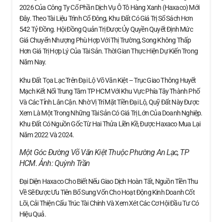
2026 Của Công Ty Cổ Phần Dịch Vụ Ô Tô Hàng Xanh (Haxaco) Mới
Đây. Theo Tài Liệu Trình Cổ Đông, Khu Đất Có Giá Trị Sổ Sách Hơn
542 Tỷ Đồng. Hội Đồng Quản Trị Được Ủy Quyền Quyết Định Mức
Giá Chuyển Nhượng Phù Hợp Với Thị Trường, Song Không Thấp
Hơn Giá Trị Hợp Lý Của Tài Sản. Thời Gian Thực Hiện Dự Kiến Trong
Năm Nay.
Khu Đất Tọa Lạc Trên Đại Lộ Võ Văn Kiệt – Trục Giao Thông Huyết
Mạch Kết Nối Trung Tâm TP HCM Với Khu Vực Phía Tây Thành Phố
Và Các Tỉnh Lân Cận. Nhờ Vị Trí Mặt Tiền Đại Lộ, Quỹ Đất Này Được
Xem Là Một Trong Những Tài Sản Có Giá Trị Lớn Của Doanh Nghiệp.
Khu Đất Có Nguồn Gốc Từ Hai Thửa Liền Kề, Được Haxaco Mua Lại
Năm 2022 Và 2024.
Một Góc Đường Võ Văn Kiệt Thuộc Phường An Lạc, TP
HCM. Ảnh:
Quỳnh Trần
Đại Diện Haxaco Cho Biết Nếu Giao Dịch Hoàn Tất, Nguồn Tiền Thu
Về Sẽ Được Ưu Tiên Bổ Sung Vốn Cho Hoạt Động Kinh Doanh Cốt
Lõi, Cải Thiện Cấu Trúc Tài Chính Và Xem Xét Các Cơ Hội Đầu Tư Có
Hiệu Quả.