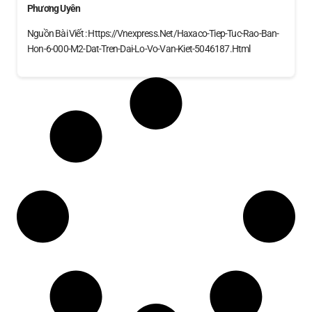
Phương Uyên
Nguồn Bài Viết : Https://vnexpress.net/haxaco-Tiep-Tuc-Rao-Ban-
Hon-6-000-M2-Dat-Tren-Dai-Lo-Vo-Van-Kiet-5046187.html