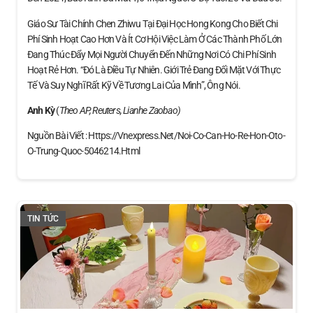
Giáo Sư Tài Chính Chen Zhiwu Tại Đại Học Hong Kong Cho Biết Chi
Phí Sinh Hoạt Cao Hơn Và Ít Cơ Hội Việc Làm Ở Các Thành Phố Lớn
Đang Thúc Đẩy Mọi Người Chuyển Đến Những Nơi Có Chi Phí Sinh
Hoạt Rẻ Hơn. “Đó Là Điều Tự Nhiên. Giới Trẻ Đang Đối Mặt Với Thực
Tế Và Suy Nghĩ Rất Kỹ Về Tương Lai Của Mình”, Ông Nói.
Anh Kỳ
(
Theo AP, Reuters, Lianhe Zaobao)
Nguồn Bài Viết : Https://vnexpress.net/noi-Co-Can-Ho-Re-Hon-Oto-
O-Trung-Quoc-5046214.html
TIN TỨC