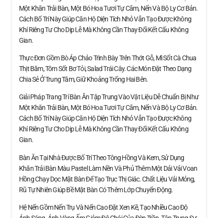
Một Khăn Trải Bàn, Một Bó Hoa Tươi Tự Cắm, Nến Và Bộ Ly Cơ Bản.
Cách Bố Trí Này Giúp Căn Hộ Diện Tích Nhỏ Vẫn Tạo Được Không
Khí Riêng Tư Cho Dịp Lễ Mà Không Cần Thay Đổi Kết Cấu Không
Gian.
Thực Đơn Gồm Bò Áp Chảo Trình Bày Trên Thớt Gỗ, Mì Sốt Cà Chua
Thịt Băm, Tôm Sốt Bơ Tỏi, Salad Trái Cây. Các Món Đặt Theo Dạng
Chia Sẻ Ở Trung Tâm, Giữ Khoảng Trống Hai Bên.
Giải Pháp Trang Trí Bàn Ăn Tập Trung Vào Vật Liệu Dễ Chuẩn Bị Như
Một Khăn Trải Bàn, Một Bó Hoa Tươi Tự Cắm, Nến Và Bộ Ly Cơ Bản.
Cách Bố Trí Này Giúp Căn Hộ Diện Tích Nhỏ Vẫn Tạo Được Không
Khí Riêng Tư Cho Dịp Lễ Mà Không Cần Thay Đổi Kết Cấu Không
Gian.
Bàn Ăn Tại Nhà Được Bố Trí Theo Tông Hồng Và Kem, Sử Dụng
Khăn Trải Bàn Màu Pastel Làm Nền Và Phủ Thêm Một Dải Vải Voan
Hồng Chạy Dọc Mặt Bàn Để Tạo Trục Thị Giác. Chất Liệu Vải Mỏng,
Rũ Tự Nhiên Giúp Bề Mặt Bàn Có Thêm Lớp Chuyển Động.
Hệ Nến Gồm Nến Trụ Và Nến Cao Đặt Xen Kẽ, Tạo Nhiều Cao Độ