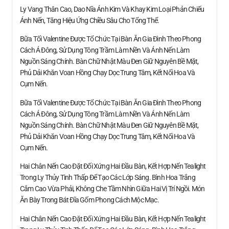
Ly Vang Thân Cao, Dao Nĩa Ánh Kim Và Khay Kim Loại Phản Chiếu
Ánh Nến, Tăng Hiệu Ứng Chiều Sâu Cho Tổng Thể.
Bữa Tối Valentine Được Tổ Chức Tại Bàn Ăn Gia Đình Theo Phong
Cách Á Đông, Sử Dụng Tông Trầm Làm Nền Và Ánh Nến Làm
Nguồn Sáng Chính. Bàn Chữ Nhật Màu Đen Giữ Nguyên Bề Mặt,
Phủ Dải Khăn Voan Hồng Chạy Dọc Trung Tâm, Kết Nối Hoa Và
Cụm Nến.
Bữa Tối Valentine Được Tổ Chức Tại Bàn Ăn Gia Đình Theo Phong
Cách Á Đông, Sử Dụng Tông Trầm Làm Nền Và Ánh Nến Làm
Nguồn Sáng Chính. Bàn Chữ Nhật Màu Đen Giữ Nguyên Bề Mặt,
Phủ Dải Khăn Voan Hồng Chạy Dọc Trung Tâm, Kết Nối Hoa Và
Cụm Nến.
Hai Chân Nến Cao Đặt Đối Xứng Hai Đầu Bàn, Kết Hợp Nến Tealight
Trong Ly Thủy Tinh Thấp Để Tạo Các Lớp Sáng. Bình Hoa Trắng
Cắm Cao Vừa Phải, Không Che Tầm Nhìn Giữa Hai Vị Trí Ngồi. Món
Ăn Bày Trong Bát Đĩa Gốm Phong Cách Mộc Mạc.
Hai Chân Nến Cao Đặt Đối Xứng Hai Đầu Bàn, Kết Hợp Nến Tealight