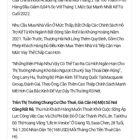
Của China Index Academy, Giá Nhà Mới Tháng 2 Tại 100 Thành Phố
Hàng Đầu Giảm 0,04% So Với Tháng 1, Mức Sụt Mạnh Nhất Kể Từ
Cuối 2022.
Nhu Cầu Mua Nhà Vẫn Ở Mức Thấp, Bất Chấp Các Chính Sách Hỗ
Trợ Kể Từ Khi Ngành Bất Động Sản Rơi Vào Khủng Hoảng Năm
2021. Tuần Trước, Thượng Hải Nới Lỏng Thêm Quy Định, Gồm Cho
Phép Khách Hàng Đủ Điều Kiện Mua Thêm Nhà Và Tiếp Cận Hạn
Mức Vay Thế Chấp Cao Hơn.
“Những Biện Pháp Như Vậy Có Thể Tạo Ra Cú Hích Ngắn Hạn Cho
Thị Trường Nhưng Khó Đảo Ngược Chu Kỳ Suy Thoái Diện Rộng”,
Ông Larry Hu, Trưởng Bộ Phận Kinh Tế Trung Quốc Tại Macquarie
Group, Đánh Giá. Theo Ông, Cần Thêm Can Thiệp Chính Sách Mạnh
Mẽ Hơn Của Bắc Kinh Để Vực Dậy Thị Trường Rõ Nét.
Trên Thị Trường Chung Cư Cho Thuê, Giá Căn Hộ
Một Số Nơi
Cũng Rất Rẻ
, Thu Hút Khách Hàng Muốn Thoát Khỏi Cuộc Sống Áp
Lực Công Việc Cao Và Chi Phí Đắt Đỏ Ở Các Thành Phố Lớn. Tại Khu
Đô Thị Hoang Vắng “Life In Venice” Ở Giang Tô, Sasa Chen, 28 Tuổi,
Trả 1.200 Nhân Dân Tệ (168 USD) Mỗi Tháng Cho Tiền Thuê Căn
Hộ.