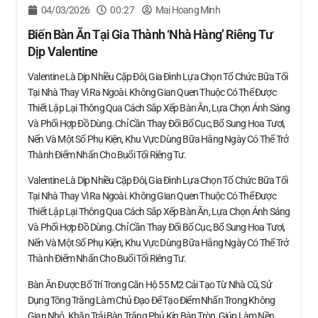
04/03/2026
00:27
Mai Hoang Minh
Biến Bàn Ăn Tại Gia Thành ‘nhà Hàng’ Riêng Tư
Dịp Valentine
Valentine Là Dịp Nhiều Cặp Đôi, Gia Đình Lựa Chọn Tổ Chức Bữa Tối
Tại Nhà Thay Vì Ra Ngoài. Không Gian Quen Thuộc Có Thể Được
Thiết Lập Lại Thông Qua Cách Sắp Xếp Bàn Ăn, Lựa Chọn Ánh Sáng
Và Phối Hợp Đồ Dùng. Chỉ Cần Thay Đổi Bố Cục, Bổ Sung Hoa Tươi,
Nến Và Một Số Phụ Kiện, Khu Vực Dùng Bữa Hằng Ngày Có Thể Trở
Thành Điểm Nhấn Cho Buổi Tối Riêng Tư.
Valentine Là Dịp Nhiều Cặp Đôi, Gia Đình Lựa Chọn Tổ Chức Bữa Tối
Tại Nhà Thay Vì Ra Ngoài. Không Gian Quen Thuộc Có Thể Được
Thiết Lập Lại Thông Qua Cách Sắp Xếp Bàn Ăn, Lựa Chọn Ánh Sáng
Và Phối Hợp Đồ Dùng. Chỉ Cần Thay Đổi Bố Cục, Bổ Sung Hoa Tươi,
Nến Và Một Số Phụ Kiện, Khu Vực Dùng Bữa Hằng Ngày Có Thể Trở
Thành Điểm Nhấn Cho Buổi Tối Riêng Tư.
Bàn Ăn Được Bố Trí Trong Căn Hộ 55 M2 Cải Tạo Từ Nhà Cũ, Sử
Dụng Tông Trắng Làm Chủ Đạo Để Tạo Điểm Nhấn Trong Không
Gian Nhỏ. Khăn Trải Bàn Trắng Phủ Kín Bàn Tròn, Giúp Làm Nền