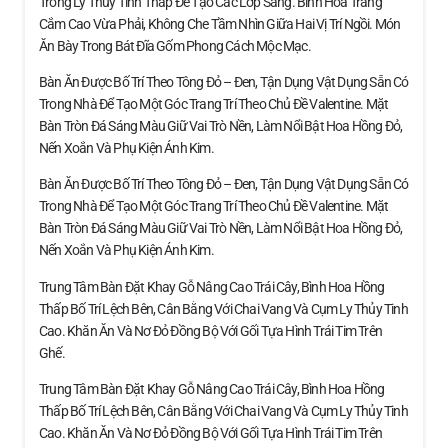
Trong Ly Thủy Tinh Thấp Để Tạo Các Lớp Sáng. Bình Hoa Trắng
Cắm Cao Vừa Phải, Không Che Tầm Nhìn Giữa Hai Vị Trí Ngồi. Món
Ăn Bày Trong Bát Đĩa Gốm Phong Cách Mộc Mạc.
Bàn Ăn Được Bố Trí Theo Tông Đỏ – Đen, Tận Dụng Vật Dụng Sẵn Có
Trong Nhà Để Tạo Một Góc Trang Trí Theo Chủ Đề Valentine. Mặt
Bàn Tròn Đá Sáng Màu Giữ Vai Trò Nền, Làm Nổi Bật Hoa Hồng Đỏ,
Nến Xoắn Và Phụ Kiện Ánh Kim.
Bàn Ăn Được Bố Trí Theo Tông Đỏ – Đen, Tận Dụng Vật Dụng Sẵn Có
Trong Nhà Để Tạo Một Góc Trang Trí Theo Chủ Đề Valentine. Mặt
Bàn Tròn Đá Sáng Màu Giữ Vai Trò Nền, Làm Nổi Bật Hoa Hồng Đỏ,
Nến Xoắn Và Phụ Kiện Ánh Kim.
Trung Tâm Bàn Đặt Khay Gỗ Nâng Cao Trái Cây, Bình Hoa Hồng
Thấp Bố Trí Lệch Bên, Cân Bằng Với Chai Vang Và Cụm Ly Thủy Tinh
Cao. Khăn Ăn Và Nơ Đỏ Đồng Bộ Với Gối Tựa Hình Trái Tim Trên
Ghế.
Trung Tâm Bàn Đặt Khay Gỗ Nâng Cao Trái Cây, Bình Hoa Hồng
Thấp Bố Trí Lệch Bên, Cân Bằng Với Chai Vang Và Cụm Ly Thủy Tinh
Cao. Khăn Ăn Và Nơ Đỏ Đồng Bộ Với Gối Tựa Hình Trái Tim Trên