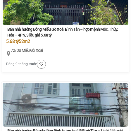
Bán nhà hướng Đông Miếu Gò Xoài Bình Tân – hợp mệnh Mộc, Thủy,
Hỏa – 4PN, 3 lầu giá 5.68 tỷ
5.68 tỷ
52m2
72/3B Miếu Gò Xoài
Đăng 9 tháng trước
Bán nhà hướng Bắc phường Bình Hưng Hoà B Bình Tân – 1 trệt 1 lầu giá