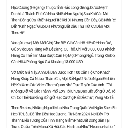
Hạc Cương (Hegang) Thuộc Tỉnh Hắc Long Giang, Được Mệnh
Danh Là Thành Phố Có Nhà Nhiều Hơn Người, Sau Khi Các Mỏ
Than Đóng Cửa Khiến Người Trẻ Rời Đi. Nhưng Gần Đây, Giá Nhà Rẻ
Đến “kinh Ngạc” Giúp Địa Phương Bắt Đầu Thu Hút Cư Dân Mới,
Theo
AP.
Yang Xuewei, Một Môi Giới, Cho Biết Giá Căn Hộ Hiện Rẻ Hơn Ôtô,
Giúp Việc Bán Hàng Rất Dễ Dàng. Cụ Thể, Chỉ Với 3.000 USD, Khách
Hàng Có Thể Tìm Mua Được Căn Hộ Một Phòng Ngủ. Trong Khi Đó,
Căn Hộ 4 Phòng Ngủ Giá Khoảng 13.000 USD.
Với Mức Giá Này, Anh Đã Bán Được Hơn 100 Căn Hộ Cho Khách
Hàng Khắp Cả Nước. Thậm Chí, Một Số Người Nước Ngoài Đã Liên
Hệ Khi Xem Các Video Tham Quan Nhà Trực Tuyến Của Anh. “Tôi
Không Biết Về Các Thành Phố Lớn, Tôi Chưa Bao Giờ Sống Ở Đó. Tôi
Chỉ Có Thể Nói Rằng Sống Ở Hạc Cương Rất Dễ Chịu”, Yang Mô Tả.
Theo
Reuters
, Những Người Mua Nhà Trung Quốc Với Ngân Sách Eo
Hẹp Từ Lâu Đã Tìm Đến Hạc Cương. Từ Năm 2024, Nơi Đây Trở
Thành Biểu Tượng Của Tình Trạng Giảm Phát Bất Động Sản Tại
Trung Quốc. Trên Mạng Xã Hội, Các Hashtag Như “Hegang-Isation”