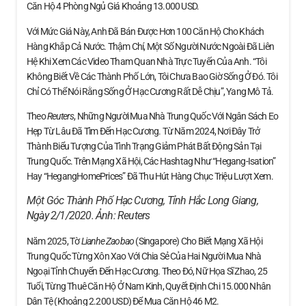
Căn Hộ 4 Phòng Ngủ Giá Khoảng 13.000 USD.
Với Mức Giá Này, Anh Đã Bán Được Hơn 100 Căn Hộ Cho Khách
Hàng Khắp Cả Nước. Thậm Chí, Một Số Người Nước Ngoài Đã Liên
Hệ Khi Xem Các Video Tham Quan Nhà Trực Tuyến Của Anh. “Tôi
Không Biết Về Các Thành Phố Lớn, Tôi Chưa Bao Giờ Sống Ở Đó. Tôi
Chỉ Có Thể Nói Rằng Sống Ở Hạc Cương Rất Dễ Chịu”, Yang Mô Tả.
Theo
Reuters
, Những Người Mua Nhà Trung Quốc Với Ngân Sách Eo
Hẹp Từ Lâu Đã Tìm Đến Hạc Cương. Từ Năm 2024, Nơi Đây Trở
Thành Biểu Tượng Của Tình Trạng Giảm Phát Bất Động Sản Tại
Trung Quốc. Trên Mạng Xã Hội, Các Hashtag Như “Hegang-Isation”
Hay “HegangHomePrices” Đã Thu Hút Hàng Chục Triệu Lượt Xem.
Một Góc Thành Phố Hạc Cương, Tỉnh Hắc Long Giang,
Ngày 2/1/2020. Ảnh:
Reuters
Năm 2025, Tờ
Lianhe Zaobao
(Singapore) Cho Biết Mạng Xã Hội
Trung Quốc Từng Xôn Xao Với Chia Sẻ Của Hai Người Mua Nhà
Ngoại Tỉnh Chuyển Đến Hạc Cương. Theo Đó, Nữ Họa Sĩ Zhao, 25
Tuổi, Từng Thuê Căn Hộ Ở Nam Kinh, Quyết Định Chi 15.000 Nhân
Dân Tệ (khoảng 2.200 USD) Để Mua Căn Hộ 46 M2.