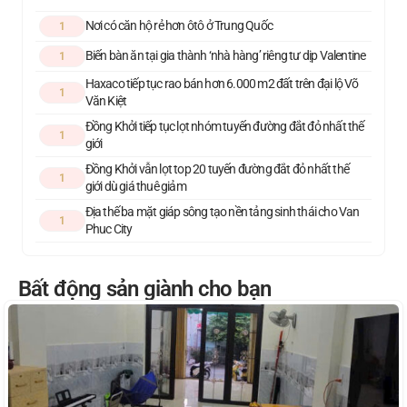
Nơi có căn hộ rẻ hơn ôtô ở Trung Quốc
1
Biến bàn ăn tại gia thành ‘nhà hàng’ riêng tư dịp Valentine
1
Haxaco tiếp tục rao bán hơn 6.000 m2 đất trên đại lộ Võ
1
Văn Kiệt
Đồng Khởi tiếp tục lọt nhóm tuyến đường đắt đỏ nhất thế
1
giới
Đồng Khởi vẫn lọt top 20 tuyến đường đắt đỏ nhất thế
1
giới dù giá thuê giảm
Địa thế ba mặt giáp sông tạo nền tảng sinh thái cho Van
1
Phuc City
Bất động sản giành cho bạn