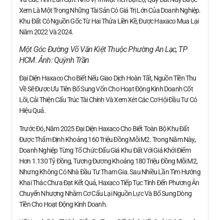
Xem Là Một Trong Những Tài Sản Có Giá Trị Lớn Của Doanh Nghiệp.
Khu Đất Có Nguồn Gốc Từ Hai Thửa Liền Kề, Được Haxaco Mua Lại
Năm 2022 Và 2024.
Một Góc Đường Võ Văn Kiệt Thuộc Phường An Lạc, TP
HCM. Ảnh:
Quỳnh Trần
Đại Diện Haxaco Cho Biết Nếu Giao Dịch Hoàn Tất, Nguồn Tiền Thu
Về Sẽ Được Ưu Tiên Bổ Sung Vốn Cho Hoạt Động Kinh Doanh Cốt
Lõi, Cải Thiện Cấu Trúc Tài Chính Và Xem Xét Các Cơ Hội Đầu Tư Có
Hiệu Quả.
Trước Đó, Năm 2025 Đại Diện Haxaco Cho Biết Toàn Bộ Khu Đất
Được Thẩm Định Khoảng 160 Triệu Đồng Mỗi M2. Trong Năm Này,
Doanh Nghiệp Từng Tổ Chức Đấu Giá Khu Đất Với Giá Khởi Điểm
Hơn 1.130 Tỷ Đồng, Tương Đương Khoảng 180 Triệu Đồng Mỗi M2,
Nhưng Không Có Nhà Đầu Tư Tham Gia. Sau Nhiều Lần Tìm Hướng
Khai Thác Chưa Đạt Kết Quả, Haxaco Tiếp Tục Tính Đến Phương Án
Chuyển Nhượng Nhằm Cơ Cấu Lại Nguồn Lực Và Bổ Sung Dòng
Tiền Cho Hoạt Động Kinh Doanh.