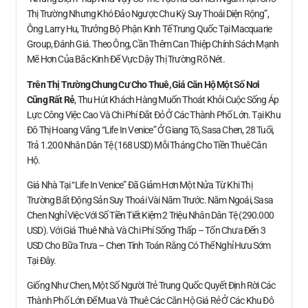
Thị Trường Nhưng Khó Đảo Ngược Chu Kỳ Suy Thoái Diện Rộng”,
Ông Larry Hu, Trưởng Bộ Phận Kinh Tế Trung Quốc Tại Macquarie
Group, Đánh Giá. Theo Ông, Cần Thêm Can Thiệp Chính Sách Mạnh
Mẽ Hơn Của Bắc Kinh Để Vực Dậy Thị Trường Rõ Nét.
Trên Thị Trường Chung Cư Cho Thuê, Giá Căn Hộ
Một Số Nơi
Cũng Rất Rẻ
, Thu Hút Khách Hàng Muốn Thoát Khỏi Cuộc Sống Áp
Lực Công Việc Cao Và Chi Phí Đắt Đỏ Ở Các Thành Phố Lớn. Tại Khu
Đô Thị Hoang Vắng “Life In Venice” Ở Giang Tô, Sasa Chen, 28 Tuổi,
Trả 1.200 Nhân Dân Tệ (168 USD) Mỗi Tháng Cho Tiền Thuê Căn
Hộ.
Giá Nhà Tại “Life In Venice” Đã Giảm Hơn Một Nửa Từ Khi Thị
Trường Bất Động Sản Suy Thoái Vài Năm Trước. Năm Ngoái, Sasa
Chen Nghỉ Việc Với Số Tiền Tiết Kiệm 2 Triệu Nhân Dân Tệ (290.000
USD). Với Giá Thuê Nhà Và Chi Phí Sống Thấp – Tốn Chưa Đến 3
USD Cho Bữa Trưa – Chen Tính Toán Rằng Có Thể Nghỉ Hưu Sớm
Tại Đây.
Giống Như Chen, Một Số Người Trẻ Trung Quốc Quyết Định Rời Các
Thành Phố Lớn Để Mua Và Thuê Các Căn Hộ Giá Rẻ Ở Các Khu Đô