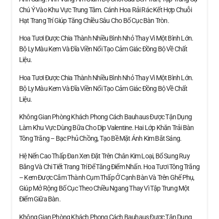
Chú Ý Vào Khu Vực Trung Tâm. Cánh Hoa Rải Rác Kết Hợp Chuỗi
Hạt Trang Trí Giúp Tăng Chiều Sâu Cho Bố Cục Bàn Tròn.
Hoa Tươi Được Chia Thành Nhiều Bình Nhỏ Thay Vì Một Bình Lớn.
Bộ Ly Màu Kem Và Đĩa Viền Nổi Tạo Cảm Giác Đồng Bộ Về Chất
Liệu.
Hoa Tươi Được Chia Thành Nhiều Bình Nhỏ Thay Vì Một Bình Lớn.
Bộ Ly Màu Kem Và Đĩa Viền Nổi Tạo Cảm Giác Đồng Bộ Về Chất
Liệu.
Không Gian Phòng Khách Phong Cách Bauhaus Được Tận Dụng
Làm Khu Vực Dùng Bữa Cho Dịp Valentine. Hai Lớp Khăn Trải Bàn
Tông Trắng – Bạc Phủ Chồng, Tạo Bề Mặt Ánh Kim Bắt Sáng.
Hệ Nến Cao Thấp Đan Xen Đặt Trên Chân Kim Loại, Bổ Sung Ruy
Băng Và Chi Tiết Trang Trí Để Tăng Điểm Nhấn. Hoa Tươi Tông Trắng
– Kem Được Cắm Thành Cụm Thấp Ở Cạnh Bàn Và Trên Ghế Phụ,
Giúp Mở Rộng Bố Cục Theo Chiều Ngang Thay Vì Tập Trung Một
Điểm Giữa Bàn.
Không Gian Phòng Khách Phong Cách Bauhaus Được Tận Dụng