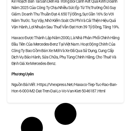
Kế Hoạch Bán Tài Sản Diễn Ra Trong Bối Cảnh Kết Quả Kinh Doanh
Năm 2025 Của Công Ty Chịu Nhiều Sức Ép Từ Thị Trường Ôtô Suy
Giảm. Doanh Thu Thuần Đạt 4.650 Tỷ Đồng, Sụt Gần 16% So Với
Năm Trước. Tuy Vậy, Nhờ Kiểm Soát Chi Phí Và Cải Thiện Hiệu Quả
Vận Hành, Lợi Nhuận Sau Thuế Vẫn Đạt Hơn 39 Tỷ Đồng, Tăng 19%.
Haxaco Được Thành Lập Năm 2000, Là Nhà Phân Phối Chính Hãng
Đầu Tiên Của Mercedes-Benz Tại Việt Nam. Hoạt Động Chính Của
Công Ty Bao Gồm Bán Xe Mới Và Xe Đã Qua Sử Dụng, Cung Cấp
Dịch Vụ Bảo Hành, Sửa Chữa, Phụ Tùng Chính Hãng, Cho Thuê Và
Định Giá Xe Mercedes‑Benz.
Phương Uyên
Nguồn Bài Viết : Https://vnexpress.net/haxaco-Tiep-Tuc-Rao-Ban-
Hon-6-000-M2-Dat-Tren-Dai-Lo-Vo-Van-Kiet-5046187.html