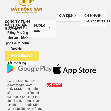
QUY ĐỊNH
CHI NHÁNH
DIAOCPHONGTHU
CÔNG TY TNHH
ĐẦU TƯ NHÂN
HƯỚNG
Số 432 Lê Thị
GIA PHÁT
DẪN
Riêng, Phường
Thới An, Thành
phố Hồ Chí Minh,
Việt Nam
0921.456.969
Tải ứng dụng
Copyright © 2007 – 2025
diaocphongthuy.com
Giấy ĐKKD
Chịu trách
số
nhiệm nội
0314000642
dung GP ICP:
do Sở KHĐT
Ông Huỳnh
TP Hồ Chí
Quốc Dũng
Minh cấp lần
Quy chế, quy