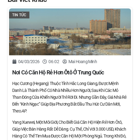
TIN TỨC
04/03/2026
06:02
Mai Hoang Minh
Nơi Có Căn Hộ Rẻ Hơn Ôtô Ở Trung Quốc
Hạc Cương (Hegang) Thuộc Tỉnh Hắc Long Giang, Được Mệnh
Danh Là Thành Phố Có Nhà Nhiều Hơn Người, Sau Khi Các Mỏ
Than Đóng Cửa Khiến Người Trẻ Rời Đi. Nhưng Gần Đây, Giá Nhà Rẻ
Đến “kinh Ngạc” Giúp Địa Phương Bắt Đầu Thu Hút Cư Dân Mới,
Theo
AP.
Yang Xuewei, Một Môi Giới, Cho Biết Giá Căn Hộ Hiện Rẻ Hơn Ôtô,
Giúp Việc Bán Hàng Rất Dễ Dàng. Cụ Thể, Chỉ Với 3.000 USD, Khách
Hàng Có Thể Tìm Mua Được Căn Hộ Một Phòng Ngủ. Trong Khi Đó,