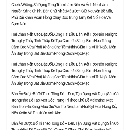
Cách Á Đông, Sử Dụng Tông Trầm Làm Nền Và Ánh Nến Làm
Nguồn Sáng Chính. Bàn Chữ Nhật Màu Đen Giữ Nguyên Bề Mặt,
Phủ Dải Khăn Voan Hồng Chạy Dọc Trung Tâm, Kết Nối Hoa Và
Cụm Nến.
Hai Chân Nến Cao Đặt Đối Xứng Hai Đầu Bàn, Kết Hợp Nến Tealight
Trong Ly Thủy Tinh Thấp Để Tạo Các Lớp Sáng. Bình Hoa Trắng
Cắm Cao Vừa Phải, Không Che Tầm Nhìn Giữa Hai Vị Trí Ngồi. Món
Ăn Bày Trong Bát Đĩa Gốm Phong Cách Mộc Mạc.
Hai Chân Nến Cao Đặt Đối Xứng Hai Đầu Bàn, Kết Hợp Nến Tealight
Trong Ly Thủy Tinh Thấp Để Tạo Các Lớp Sáng. Bình Hoa Trắng
Cắm Cao Vừa Phải, Không Che Tầm Nhìn Giữa Hai Vị Trí Ngồi. Món
Ăn Bày Trong Bát Đĩa Gốm Phong Cách Mộc Mạc.
Bàn Ăn Được Bố Trí Theo Tông Đỏ – Đen, Tận Dụng Vật Dụng Sẵn Có
Trong Nhà Để Tạo Một Góc Trang Trí Theo Chủ Đề Valentine. Mặt
Bàn Tròn Đá Sáng Màu Giữ Vai Trò Nền, Làm Nổi Bật Hoa Hồng Đỏ,
Nến Xoắn Và Phụ Kiện Ánh Kim.
Bàn Ăn Được Bố Trí Theo Tông Đỏ – Đen, Tận Dụng Vật Dụng Sẵn Có
Trong Nhà Để Tạo Một Góc Trang Trí Theo Chủ Đề Valentine. Mặt