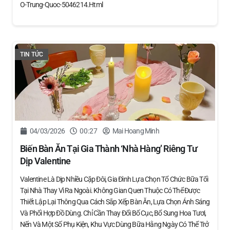
O-Trung-Quoc-5046214.html
TIN TỨC
04/03/2026
00:27
Mai Hoang Minh
Biến Bàn Ăn Tại Gia Thành ‘nhà Hàng’ Riêng Tư
Dịp Valentine
Valentine Là Dịp Nhiều Cặp Đôi, Gia Đình Lựa Chọn Tổ Chức Bữa Tối
Tại Nhà Thay Vì Ra Ngoài. Không Gian Quen Thuộc Có Thể Được
Thiết Lập Lại Thông Qua Cách Sắp Xếp Bàn Ăn, Lựa Chọn Ánh Sáng
Và Phối Hợp Đồ Dùng. Chỉ Cần Thay Đổi Bố Cục, Bổ Sung Hoa Tươi,
Nến Và Một Số Phụ Kiện, Khu Vực Dùng Bữa Hằng Ngày Có Thể Trở