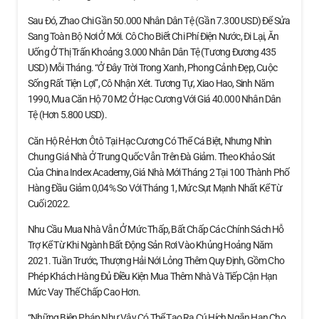
Sau Đó, Zhao Chi Gần 50.000 Nhân Dân Tệ (gần 7.300 USD) Để Sửa
Sang Toàn Bộ Nơi Ở Mới. Cô Cho Biết Chi Phí Điện Nước, Đi Lại, Ăn
Uống Ở Thị Trấn Khoảng 3.000 Nhân Dân Tệ (tương Đương 435
USD) Mỗi Tháng. “Ở Đây Trời Trong Xanh, Phong Cảnh Đẹp, Cuộc
Sống Rất Tiện Lợi”, Cô Nhận Xét. Tương Tự, Xiao Hao, Sinh Năm
1990, Mua Căn Hộ 70 M2 Ở Hạc Cương Với Giá 40.000 Nhân Dân
Tệ (hơn 5.800 USD).
Căn Hộ Rẻ Hơn Ôtô Tại Hạc Cương Có Thể Cá Biệt, Nhưng Nhìn
Chung Giá Nhà Ở Trung Quốc Vẫn Trên Đà Giảm. Theo Khảo Sát
Của China Index Academy, Giá Nhà Mới Tháng 2 Tại 100 Thành Phố
Hàng Đầu Giảm 0,04% So Với Tháng 1, Mức Sụt Mạnh Nhất Kể Từ
Cuối 2022.
Nhu Cầu Mua Nhà Vẫn Ở Mức Thấp, Bất Chấp Các Chính Sách Hỗ
Trợ Kể Từ Khi Ngành Bất Động Sản Rơi Vào Khủng Hoảng Năm
2021. Tuần Trước, Thượng Hải Nới Lỏng Thêm Quy Định, Gồm Cho
Phép Khách Hàng Đủ Điều Kiện Mua Thêm Nhà Và Tiếp Cận Hạn
Mức Vay Thế Chấp Cao Hơn.
“Những Biện Pháp Như Vậy Có Thể Tạo Ra Cú Hích Ngắn Hạn Cho