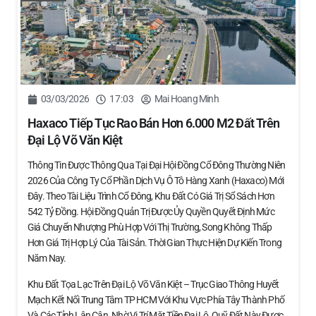
03/03/2026
17:03
Mai Hoang Minh
Haxaco Tiếp Tục Rao Bán Hơn 6.000 M2 Đất Trên
Đại Lộ Võ Văn Kiệt
Thông Tin Được Thông Qua Tại Đại Hội Đồng Cổ Đông Thường Niên
2026 Của Công Ty Cổ Phần Dịch Vụ Ô Tô Hàng Xanh (Haxaco) Mới
Đây. Theo Tài Liệu Trình Cổ Đông, Khu Đất Có Giá Trị Sổ Sách Hơn
542 Tỷ Đồng. Hội Đồng Quản Trị Được Ủy Quyền Quyết Định Mức
Giá Chuyển Nhượng Phù Hợp Với Thị Trường, Song Không Thấp
Hơn Giá Trị Hợp Lý Của Tài Sản. Thời Gian Thực Hiện Dự Kiến Trong
Năm Nay.
Khu Đất Tọa Lạc Trên Đại Lộ Võ Văn Kiệt – Trục Giao Thông Huyết
Mạch Kết Nối Trung Tâm TP HCM Với Khu Vực Phía Tây Thành Phố
Và Các Tỉnh Lân Cận. Nhờ Vị Trí Mặt Tiền Đại Lộ, Quỹ Đất Này Được