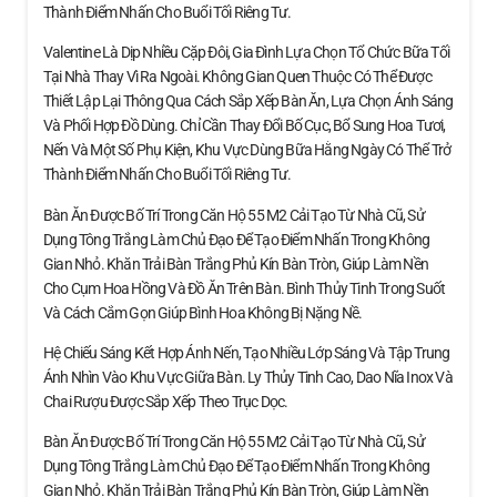
Thành Điểm Nhấn Cho Buổi Tối Riêng Tư.
Valentine Là Dịp Nhiều Cặp Đôi, Gia Đình Lựa Chọn Tổ Chức Bữa Tối
Tại Nhà Thay Vì Ra Ngoài. Không Gian Quen Thuộc Có Thể Được
Thiết Lập Lại Thông Qua Cách Sắp Xếp Bàn Ăn, Lựa Chọn Ánh Sáng
Và Phối Hợp Đồ Dùng. Chỉ Cần Thay Đổi Bố Cục, Bổ Sung Hoa Tươi,
Nến Và Một Số Phụ Kiện, Khu Vực Dùng Bữa Hằng Ngày Có Thể Trở
Thành Điểm Nhấn Cho Buổi Tối Riêng Tư.
Bàn Ăn Được Bố Trí Trong Căn Hộ 55 M2 Cải Tạo Từ Nhà Cũ, Sử
Dụng Tông Trắng Làm Chủ Đạo Để Tạo Điểm Nhấn Trong Không
Gian Nhỏ. Khăn Trải Bàn Trắng Phủ Kín Bàn Tròn, Giúp Làm Nền
Cho Cụm Hoa Hồng Và Đồ Ăn Trên Bàn. Bình Thủy Tinh Trong Suốt
Và Cách Cắm Gọn Giúp Bình Hoa Không Bị Nặng Nề.
Hệ Chiếu Sáng Kết Hợp Ánh Nến, Tạo Nhiều Lớp Sáng Và Tập Trung
Ánh Nhìn Vào Khu Vực Giữa Bàn. Ly Thủy Tinh Cao, Dao Nĩa Inox Và
Chai Rượu Được Sắp Xếp Theo Trục Dọc.
Bàn Ăn Được Bố Trí Trong Căn Hộ 55 M2 Cải Tạo Từ Nhà Cũ, Sử
Dụng Tông Trắng Làm Chủ Đạo Để Tạo Điểm Nhấn Trong Không
Gian Nhỏ. Khăn Trải Bàn Trắng Phủ Kín Bàn Tròn, Giúp Làm Nền