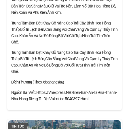
Bàn Tròn Đá Sáng Màu Giữ Vai Trò Nền, Làm Nổi Bật Hoa Hồng Đỏ,
Nến Xoắn Và Phụ Kiện Ánh Kim.
Trung Tâm Bàn Đặt Khay Gỗ Nâng Cao Trái Cây, Bình Hoa Hồng
Thấp Bố Trí Lệch Bên, Cân Bằng Với Chai Vang Và Cụm Ly Thủy Tinh
Cao. Khăn Ăn Và Nơ Đỏ Đồng Bộ Với Gối Tựa Hình Trái Tim Trên
Ghế.
Trung Tâm Bàn Đặt Khay Gỗ Nâng Cao Trái Cây, Bình Hoa Hồng
Thấp Bố Trí Lệch Bên, Cân Bằng Với Chai Vang Và Cụm Ly Thủy Tinh
Cao. Khăn Ăn Và Nơ Đỏ Đồng Bộ Với Gối Tựa Hình Trái Tim Trên
Ghế.
Bích Phương
(theo
Xiaohongshu
)
Nguồn Bài Viết : Https://vnexpress.net/bien-Ban-An-Tai-Gia-Thanh-
Nha-Hang-Rieng-Tu-Dip-Valentine-5040397.html
TIN TỨC