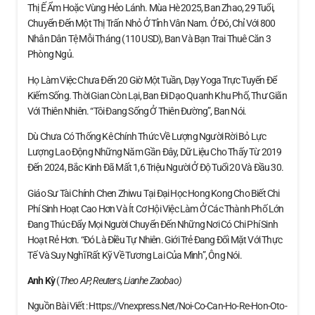
Thị Ế Ẩm Hoặc Vùng Hẻo Lánh. Mùa Hè 2025, Ban Zhao, 29 Tuổi,
Chuyển Đến Một Thị Trấn Nhỏ Ở Tỉnh Vân Nam. Ở Đó, Chỉ Với 800
Nhân Dân Tệ Mỗi Tháng (110 USD), Ban Và Bạn Trai Thuê Căn 3
Phòng Ngủ.
Họ Làm Việc Chưa Đến 20 Giờ Một Tuần, Dạy Yoga Trực Tuyến Để
Kiếm Sống. Thời Gian Còn Lại, Ban Đi Dạo Quanh Khu Phố, Thư Giãn
Với Thiên Nhiên. “Tôi Đang Sống Ở Thiên Đường”, Ban Nói.
Dù Chưa Có Thống Kê Chính Thức Về Lượng Người Rời Bỏ Lực
Lượng Lao Động Những Năm Gần Đây, Dữ Liệu Cho Thấy Từ 2019
Đến 2024, Bắc Kinh Đã Mất 1,6 Triệu Người Ở Độ Tuổi 20 Và Đầu 30.
Giáo Sư Tài Chính Chen Zhiwu Tại Đại Học Hong Kong Cho Biết Chi
Phí Sinh Hoạt Cao Hơn Và Ít Cơ Hội Việc Làm Ở Các Thành Phố Lớn
Đang Thúc Đẩy Mọi Người Chuyển Đến Những Nơi Có Chi Phí Sinh
Hoạt Rẻ Hơn. “Đó Là Điều Tự Nhiên. Giới Trẻ Đang Đối Mặt Với Thực
Tế Và Suy Nghĩ Rất Kỹ Về Tương Lai Của Mình”, Ông Nói.
Anh Kỳ
(
Theo AP, Reuters, Lianhe Zaobao)
Nguồn Bài Viết : Https://vnexpress.net/noi-Co-Can-Ho-Re-Hon-Oto-