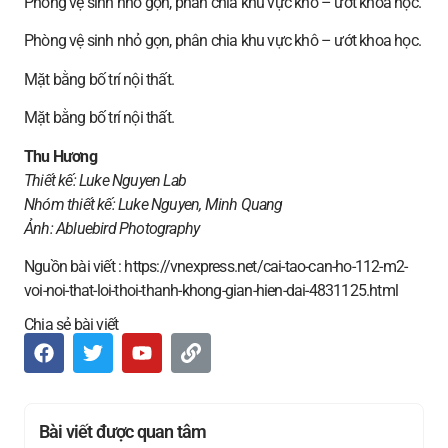
Phòng vệ sinh nhỏ gọn, phân chia khu vực khô – ướt khoa học.
Phòng vệ sinh nhỏ gọn, phân chia khu vực khô – ướt khoa học.
Mặt bằng bố trí nội thất.
Mặt bằng bố trí nội thất.
Thu Hương
Thiết kế: Luke Nguyen Lab
Nhóm thiết kế: Luke Nguyen, Minh Quang
Ảnh:
Abluebird Photography
Nguồn bài viết : https://vnexpress.net/cai-tao-can-ho-112-m2-
voi-noi-that-loi-thoi-thanh-khong-gian-hien-dai-4831125.html
Chia sẻ bài viết
Bài viết được quan tâm