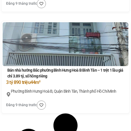
Đăng 9 tháng trước
Bán nhà hướng Bắc phường Bình Hưng Hoà B Bình Tân – 1 trệt 1 lầu giá
chỉ 3.89 tỷ, sổ hồng riêng
3 tỷ 890 triệu
44m²
Phường Bình Hưng Hoà B, Quận Bình Tân, Thành phố Hồ Chí Minh
Đăng 9 tháng trước