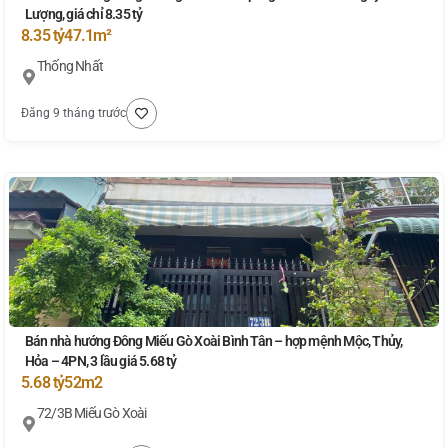
Lượng, giá chỉ 8.35 tỷ
8.35 tỷ
47.1m²
Thống Nhất
Đăng 9 tháng trước
Bán nhà hướng Đông Miếu Gò Xoài Bình Tân – hợp mệnh Mộc, Thủy,
Hỏa – 4PN, 3 lầu giá 5.68 tỷ
5.68 tỷ
52m2
72/3B Miếu Gò Xoài