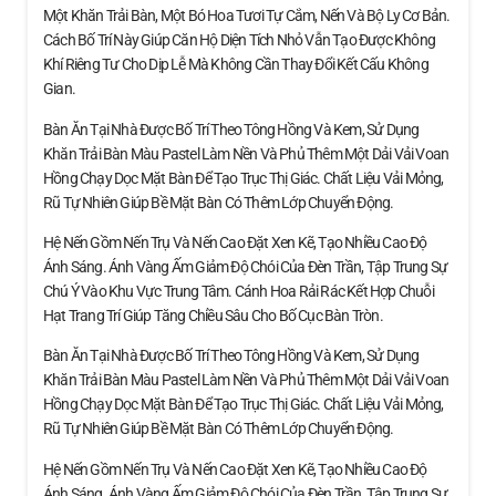
Một Khăn Trải Bàn, Một Bó Hoa Tươi Tự Cắm, Nến Và Bộ Ly Cơ Bản.
Cách Bố Trí Này Giúp Căn Hộ Diện Tích Nhỏ Vẫn Tạo Được Không
Khí Riêng Tư Cho Dịp Lễ Mà Không Cần Thay Đổi Kết Cấu Không
Gian.
Bàn Ăn Tại Nhà Được Bố Trí Theo Tông Hồng Và Kem, Sử Dụng
Khăn Trải Bàn Màu Pastel Làm Nền Và Phủ Thêm Một Dải Vải Voan
Hồng Chạy Dọc Mặt Bàn Để Tạo Trục Thị Giác. Chất Liệu Vải Mỏng,
Rũ Tự Nhiên Giúp Bề Mặt Bàn Có Thêm Lớp Chuyển Động.
Hệ Nến Gồm Nến Trụ Và Nến Cao Đặt Xen Kẽ, Tạo Nhiều Cao Độ
Ánh Sáng. Ánh Vàng Ấm Giảm Độ Chói Của Đèn Trần, Tập Trung Sự
Chú Ý Vào Khu Vực Trung Tâm. Cánh Hoa Rải Rác Kết Hợp Chuỗi
Hạt Trang Trí Giúp Tăng Chiều Sâu Cho Bố Cục Bàn Tròn.
Bàn Ăn Tại Nhà Được Bố Trí Theo Tông Hồng Và Kem, Sử Dụng
Khăn Trải Bàn Màu Pastel Làm Nền Và Phủ Thêm Một Dải Vải Voan
Hồng Chạy Dọc Mặt Bàn Để Tạo Trục Thị Giác. Chất Liệu Vải Mỏng,
Rũ Tự Nhiên Giúp Bề Mặt Bàn Có Thêm Lớp Chuyển Động.
Hệ Nến Gồm Nến Trụ Và Nến Cao Đặt Xen Kẽ, Tạo Nhiều Cao Độ
Ánh Sáng. Ánh Vàng Ấm Giảm Độ Chói Của Đèn Trần, Tập Trung Sự