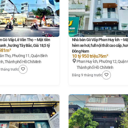
n Gò Vấp Lê Văn Thọ – Mặt tiền
Nhà bán Gò Vấp Phan Huy Ích – Mặt
anh , hướng Tây Bắc, Giá 18,5 tỷ
hẻm xe hơi, full nội thất cao cấp, h
ỷ
81m²
Đông Nam
11, Quận Bình
10 tỷ 950 triệu
76m²
Phan Huy Ích, Phường 12, Quận 
h, Thành phố Hồ Chí Minh
Thành phố Hồ Chí Minh
 tháng trước
Đăng 9 tháng trước