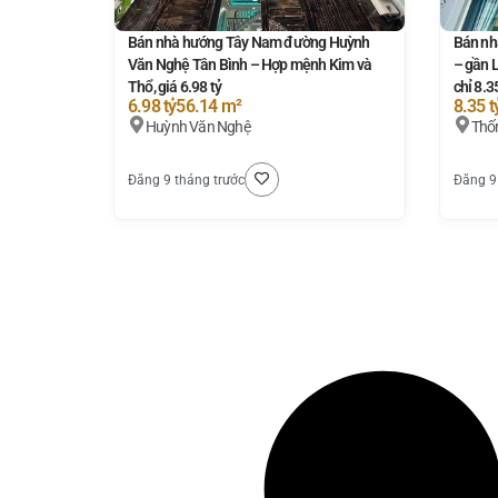
Bán nhà hướng Tây Nam đường Huỳnh
Bán nh
Văn Nghệ Tân Bình – Hợp mệnh Kim và
– gần 
Thổ, giá 6.98 tỷ
chỉ 8.3
6.98 tỷ
56.14 m²
8.35 t
Huỳnh Văn Nghệ
Thố
Đăng 9 tháng trước
Đăng 9