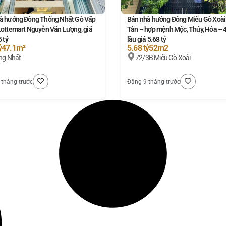
à hướng Đông Thống Nhất Gò Vấp
Bán nhà hướng Đông Miếu Gò Xoài
Lottemart Nguyễn Văn Lượng, giá
Tân – hợp mệnh Mộc, Thủy, Hỏa – 
5 tỷ
lầu giá 5.68 tỷ
ỷ
47.1m²
5.68 tỷ
52m2
ng Nhất
72/3B Miếu Gò Xoài
 tháng trước
Đăng 9 tháng trước