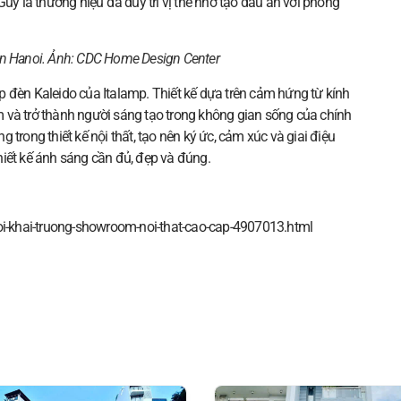
Guy là thương hiệu đã duy trì vị thế nhờ tạo dấu ấn với phong
on Hanoi. Ảnh:
CDC Home Design Center
 đèn Kaleido của Italamp. Thiết kế dựa trên cảm hứng từ kính
 và trở thành người sáng tạo trong không gian sống của chính
trong thiết kế nội thất, tạo nên ký ức, cảm xúc và giai điệu
 thiết kế ánh sáng cần đủ, đẹp và đúng.
noi-khai-truong-showroom-noi-that-cao-cap-4907013.html