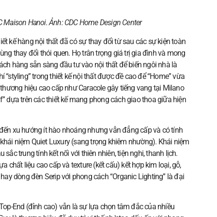
DC Maison Hanoi. Ảnh:
CDC Home Design Center
ết kế hàng nội thất đã có sự thay đổi từ sau các sự kiện toàn
ùng thay đổi thói quen. Họ trân trọng giá trị gia đình và mong
hách hàng sẵn sàng đầu tư vào nội thất để biến ngôi nhà là
í “styling” trong thiết kế nội thất được đề cao để “Home” vừa
c thương hiệu cao cấp như Caracole gây tiếng vang tại Milano
f” dựa trên các thiết kế mang phong cách giao thoa giữa hiện
n đến xu hướng ít hào nhoáng nhưng vẫn đẳng cấp và có tính
 khái niệm Quiet Luxury (sang trọng khiêm nhường). Khái niệm
ắc trung tính kết nối với thiên nhiên, tiện nghi, thanh lịch.
a chất liệu cao cấp và texture (kết cấu) kết hợp kim loại, gỗ,
ay dòng đèn Serip với phong cách “Organic Lighting” là đại
u Top-End (đỉnh cao) vẫn là sự lựa chọn tâm đắc của nhiều