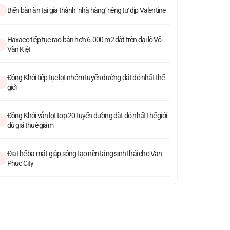
Biến bàn ăn tại gia thành ‘nhà hàng’ riêng tư dịp Valentine
Haxaco tiếp tục rao bán hơn 6.000 m2 đất trên đại lộ Võ
Văn Kiệt
Đồng Khởi tiếp tục lọt nhóm tuyến đường đắt đỏ nhất thế
giới
Đồng Khởi vẫn lọt top 20 tuyến đường đắt đỏ nhất thế giới
dù giá thuê giảm
Địa thế ba mặt giáp sông tạo nền tảng sinh thái cho Van
Phuc City