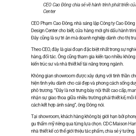
CEO Cao Đông chia sẻ về hành trình phát triển của
Center
CEO Phạm Cao Đông, nhà sáng lập Công ty Cao Đông 
Design Center cho biết, cửa hàng mới ghi dấu hành trìn
Đây cũng là sự tri ân mà doanh nghiệp dành cho thị tr
Theo CEO, đây là giai đoạn đặc biệt nhất trong sự ngh
hàng, đối tác. Ông cũng tham gia kiến tạo nhiều không 
kiến trúc sư và nhà thiết kế tài năng trong ngành.
Không gian showroom được xây dựng với tinh thần ch
hiện tình yêu dành cho cái đẹp và phong cách sống duy
phô trương. “Đây là nơi trưng bày nội thất cao cấp, m
nhận sự giao thoa giữa nhiều trường phái thiết kế, mỗi
cách kết hợp ánh sáng”, ông Đông nói.
Tại showroom, khách hàng không bị giới hạn bởi phong 
gu thẩm mỹ riêng qua từng lựa chọn. CDC Maison Hanoi
nhà thiết kế có thể giới thiệu tác phẩm, chia sẻ ý tưởn