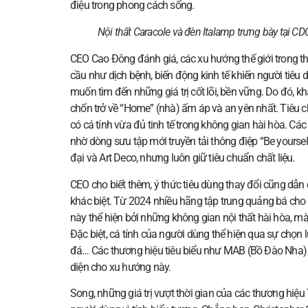
điệu trong phong cách sống.
Nội thất Caracole và đèn Italamp trưng bày tại C
CEO Cao Đông đánh giá, các xu hướng thế giới trong thi
cầu như dịch bệnh, biến động kinh tế khiến người tiêu d
muốn tìm đến những giá trị cốt lõi, bền vững. Do đó, k
chốn trở về “Home” (nhà) ấm áp và an yên nhất. Tiêu ch
có cá tính vừa đủ tinh tế trong không gian hài hòa. Cá
nhờ dòng sưu tập mới truyền tải thông điệp “Be yoursel
đại và Art Deco, nhưng luôn giữ tiêu chuẩn chất liệu.
CEO cho biết thêm, ý thức tiêu dùng thay đổi cũng dẫ
khác biệt. Từ 2024 nhiều hãng tập trung quảng bá cho
này thể hiện bởi những không gian nội thất hài hòa, màu s
Đặc biệt, cá tính của người dùng thể hiện qua sự chọn lự
đá… Các thương hiệu tiêu biểu như MAB (Bồ Đào Nha) h
diện cho xu hướng này.
Song, những giá trị vượt thời gian của các thương hiệ