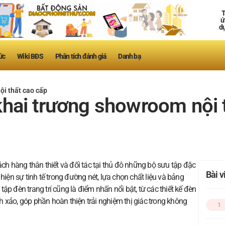
T
ứ
d
ức
Wiki BĐS
Phân tích đánh giá
Danh bạ
i thất cao cấp
hai trương showroom nội 
 hàng thân thiết và đối tác tại thủ đô những bộ sưu tập đặc
Bài 
hiện sự tinh tế trong đường nét, lựa chọn chất liệu và bảng
ập đèn trang trí cũng là điểm nhấn nổi bật, từ các thiết kế đèn
 xảo, góp phần hoàn thiện trải nghiệm thị giác trong không
1