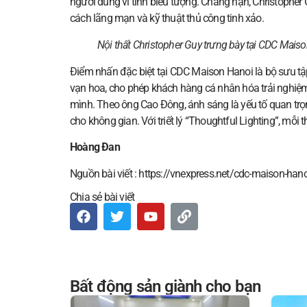
người dùng vì tính biểu tượng. Chẳng hạn, Christopher 
cách lãng mạn và kỹ thuật thủ công tinh xảo.
Nội thất Christopher Guy trưng bày tại CDC Mais
Điểm nhấn đặc biệt tại CDC Maison Hanoi là bộ sưu tập
vạn hoa, cho phép khách hàng cá nhân hóa trải nghiệm
mình. Theo ông Cao Đông, ánh sáng là yếu tố quan trọng 
cho không gian. Với triết lý “Thoughtful Lighting”, mỗi
Hoàng Đan
Nguồn bài viết : https://vnexpress.net/cdc-maison-ha
Chia sẻ bài viết
Bất động sản giành cho bạn