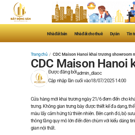
Nhà đất bán
Nhà đất cho thuê
Dự án
Tin t
Trang chủ
/
CDC Maison Hanoi khai trương showroom nộ
CDC Maison Hanoi k
Được đăng bởi
admin_diaoc
Cập nhập lần cuối vào
18/07/2025 14:00
Cửa hàng mới khai trương ngày 21/6 đem đến cho khách
trưng. Không gian trưng bày được thiết kế đa dạng, thể 
màu lấy cảm hứng từ thiên nhiên. Bên cạnh đó, bộ sưu t
thông tầng quy mô lớn đến đèn chùm với kiểu dáng tinh
gian nội thất.