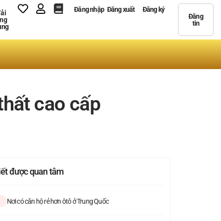
Đăng nhập
Đăng xuất
Đăng ký
ải
Đăng
ng
tin
ụng
thất cao cấp
viết được quan tâm
Nơi có căn hộ rẻ hơn ôtô ở Trung Quốc