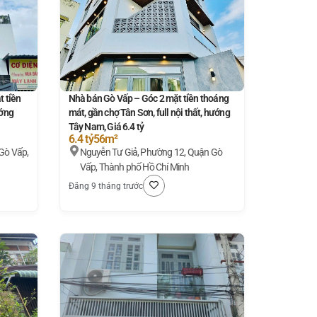
 tiền
Nhà bán Gò Vấp – Góc 2 mặt tiền thoáng
ướng
mát, gần chợ Tân Sơn, full nội thất, hướng
Tây Nam, Giá 6.4 tỷ
6.4 tỷ
56m²
Gò Vấp,
Nguyễn Tư Giả, Phường 12, Quận Gò
Vấp, Thành phố Hồ Chí Minh
Đăng 9 tháng trước