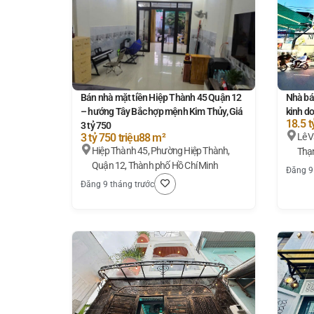
Bán nhà mặt tiền Hiệp Thành 45 Quận 12
Nhà bá
– hướng Tây Bắc hợp mệnh Kim Thủy, Giá
kinh do
18.5 t
3 tỷ 750
3 tỷ 750 triệu
88 m²
Lê Văn Thọ, Phường 
Hiệp Thành 45, Phường Hiệp Thành,
Thạn
Quận 12, Thành phố Hồ Chí Minh
Đăng 9
Đăng 9 tháng trước