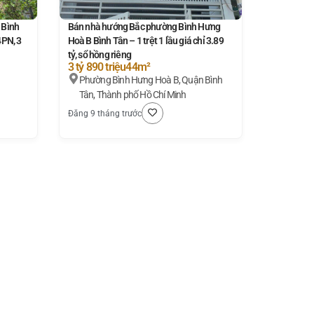
 Bình
Bán nhà hướng Bắc phường Bình Hưng
4PN, 3
Hoà B Bình Tân – 1 trệt 1 lầu giá chỉ 3.89
tỷ, sổ hồng riêng
3 tỷ 890 triệu
44m²
Phường Bình Hưng Hoà B, Quận Bình
Tân, Thành phố Hồ Chí Minh
Đăng 9 tháng trước