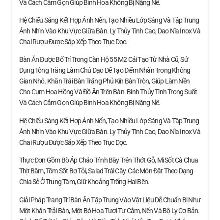
Và Cách Cắm Gọn Giúp Bình Hoa Không Bị Nặng Nề.
Hệ Chiếu Sáng Kết Hợp Ánh Nến, Tạo Nhiều Lớp Sáng Và Tập Trung
Ánh Nhìn Vào Khu Vực Giữa Bàn. Ly Thủy Tinh Cao, Dao Nĩa Inox Và
Chai Rượu Được Sắp Xếp Theo Trục Dọc.
Bàn Ăn Được Bố Trí Trong Căn Hộ 55 M2 Cải Tạo Từ Nhà Cũ, Sử
Dụng Tông Trắng Làm Chủ Đạo Để Tạo Điểm Nhấn Trong Không
Gian Nhỏ. Khăn Trải Bàn Trắng Phủ Kín Bàn Tròn, Giúp Làm Nền
Cho Cụm Hoa Hồng Và Đồ Ăn Trên Bàn. Bình Thủy Tinh Trong Suốt
Và Cách Cắm Gọn Giúp Bình Hoa Không Bị Nặng Nề.
Hệ Chiếu Sáng Kết Hợp Ánh Nến, Tạo Nhiều Lớp Sáng Và Tập Trung
Ánh Nhìn Vào Khu Vực Giữa Bàn. Ly Thủy Tinh Cao, Dao Nĩa Inox Và
Chai Rượu Được Sắp Xếp Theo Trục Dọc.
Thực Đơn Gồm Bò Áp Chảo Trình Bày Trên Thớt Gỗ, Mì Sốt Cà Chua
Thịt Băm, Tôm Sốt Bơ Tỏi, Salad Trái Cây. Các Món Đặt Theo Dạng
Chia Sẻ Ở Trung Tâm, Giữ Khoảng Trống Hai Bên.
Giải Pháp Trang Trí Bàn Ăn Tập Trung Vào Vật Liệu Dễ Chuẩn Bị Như
Một Khăn Trải Bàn, Một Bó Hoa Tươi Tự Cắm, Nến Và Bộ Ly Cơ Bản.