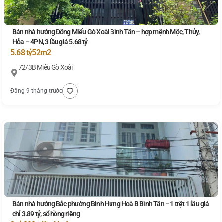
Bán nhà hướng Đông Miếu Gò Xoài Bình Tân – hợp mệnh Mộc, Thủy,
Hỏa – 4PN, 3 lầu giá 5.68 tỷ
5.68 tỷ
52m2
72/3B Miếu Gò Xoài
Đăng 9 tháng trước
Bán nhà hướng Bắc phường Bình Hưng Hoà B Bình Tân – 1 trệt 1 lầu giá
chỉ 3.89 tỷ, sổ hồng riêng