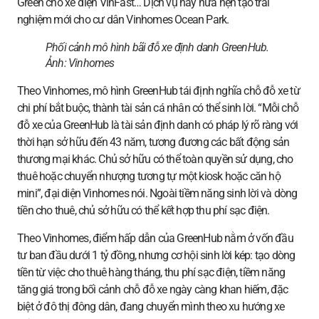
Green cho xe điện VinFast… Dịch vụ này hứa hẹn tạo trải
nghiệm mới cho cư dân Vinhomes Ocean Park.
Phối cảnh mô hình bãi đỗ xe định danh GreenHub.
Ảnh:
Vinhomes
Theo Vinhomes, mô hình GreenHub tái định nghĩa chỗ đỗ xe từ
chi phí bắt buộc, thành tài sản cá nhân có thể sinh lời. “Mỗi chỗ
đỗ xe của GreenHub là tài sản định danh có pháp lý rõ ràng với
thời hạn sở hữu đến 43 năm, tương đương các bất động sản
thương mại khác. Chủ sở hữu có thể toàn quyền sử dụng, cho
thuê hoặc chuyển nhượng tương tự một kiosk hoặc căn hộ
mini”, đại diện Vinhomes nói. Ngoài tiềm năng sinh lời và dòng
tiền cho thuê, chủ sở hữu có thể kết hợp thu phí sạc điện.
Theo Vinhomes, điểm hấp dẫn của GreenHub nằm ở vốn đầu
tư ban đầu dưới 1 tỷ đồng, nhưng cơ hội sinh lời kép: tạo dòng
tiền từ việc cho thuê hàng tháng, thu phí sạc điện, tiềm năng
tăng giá trong bối cảnh chỗ đỗ xe ngày càng khan hiếm, đặc
biệt ở đô thị đông dân, đang chuyển mình theo xu hướng xe