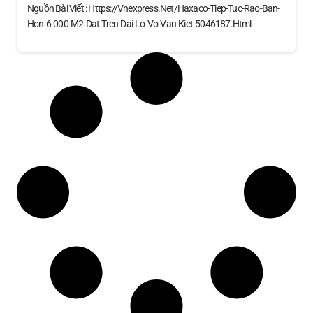
Nguồn Bài Viết : Https://vnexpress.net/haxaco-Tiep-Tuc-Rao-Ban-
Hon-6-000-M2-Dat-Tren-Dai-Lo-Vo-Van-Kiet-5046187.html