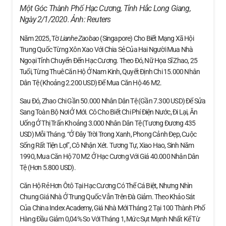
Một Góc Thành Phố Hạc Cương, Tỉnh Hắc Long Giang,
Ngày 2/1/2020. Ảnh:
Reuters
Năm 2025, Tờ
Lianhe Zaobao
(Singapore) Cho Biết Mạng Xã Hội
Trung Quốc Từng Xôn Xao Với Chia Sẻ Của Hai Người Mua Nhà
Ngoại Tỉnh Chuyển Đến Hạc Cương. Theo Đó, Nữ Họa Sĩ Zhao, 25
Tuổi, Từng Thuê Căn Hộ Ở Nam Kinh, Quyết Định Chi 15.000 Nhân
Dân Tệ (khoảng 2.200 USD) Để Mua Căn Hộ 46 M2.
Sau Đó, Zhao Chi Gần 50.000 Nhân Dân Tệ (gần 7.300 USD) Để Sửa
Sang Toàn Bộ Nơi Ở Mới. Cô Cho Biết Chi Phí Điện Nước, Đi Lại, Ăn
Uống Ở Thị Trấn Khoảng 3.000 Nhân Dân Tệ (tương Đương 435
USD) Mỗi Tháng. “Ở Đây Trời Trong Xanh, Phong Cảnh Đẹp, Cuộc
Sống Rất Tiện Lợi”, Cô Nhận Xét. Tương Tự, Xiao Hao, Sinh Năm
1990, Mua Căn Hộ 70 M2 Ở Hạc Cương Với Giá 40.000 Nhân Dân
Tệ (hơn 5.800 USD).
Căn Hộ Rẻ Hơn Ôtô Tại Hạc Cương Có Thể Cá Biệt, Nhưng Nhìn
Chung Giá Nhà Ở Trung Quốc Vẫn Trên Đà Giảm. Theo Khảo Sát
Của China Index Academy, Giá Nhà Mới Tháng 2 Tại 100 Thành Phố
Hàng Đầu Giảm 0,04% So Với Tháng 1, Mức Sụt Mạnh Nhất Kể Từ