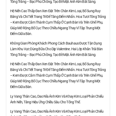
Tông Trắng – Bạc Phủ Chồng, Tạo Bề Mặt Ánh Kim Bắt Sáng.
Hệ Nến Cao Thấp Đan Xen Đặt Trên Chân Kim Loại, Bổ Sung Ruy
Băng Và Chi Tiết Trang Trí Để Tăng Điểm Nhấn. Hoa Tươi Tông Trắng
– Kem Được Cắm Thành Cụm Thấp Ở Cạnh Bàn Và Trên Ghế Phụ,
Giúp Mở Rộng Bố Cục Theo Chiều Ngang Thay Vì Tập Trung Một
Điểm Giữa Bàn.
Không Gian Phòng Khách Phong Cách Bauhaus Được Tận Dụng
Làm Khu Vực Dùng Bữa Cho Dịp Valentine. Hai Lớp Khăn Trải Bàn
Tông Trắng – Bạc Phủ Chồng, Tạo Bề Mặt Ánh Kim Bắt Sáng.
Hệ Nến Cao Thấp Đan Xen Đặt Trên Chân Kim Loại, Bổ Sung Ruy
Băng Và Chi Tiết Trang Trí Để Tăng Điểm Nhấn. Hoa Tươi Tông Trắng
– Kem Được Cắm Thành Cụm Thấp Ở Cạnh Bàn Và Trên Ghế Phụ,
Giúp Mở Rộng Bố Cục Theo Chiều Ngang Thay Vì Tập Trung Một
Điểm Giữa Bàn.
Ly Vang Thân Cao, Dao Nĩa Ánh Kim Và Khay Kim Loại Phản Chiếu
Ánh Nến, Tăng Hiệu Ứng Chiều Sâu Cho Tổng Thể.
Ly Vang Thân Cao, Dao Nĩa Ánh Kim Và Khay Kim Loại Phản Chiếu