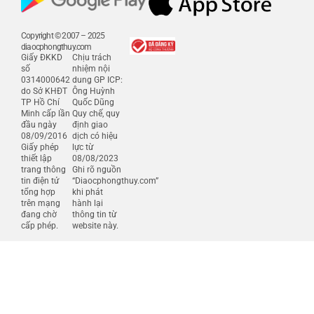
Copyright © 2007 – 2025
diaocphongthuy.com
Giấy ĐKKD
Chịu trách
số
nhiệm nội
0314000642
dung GP ICP:
do Sở KHĐT
Ông Huỳnh
TP Hồ Chí
Quốc Dũng
Minh cấp lần
Quy chế, quy
đầu ngày
định giao
08/09/2016
dịch có hiệu
Giấy phép
lực từ
thiết lập
08/08/2023
trang thông
Ghi rõ nguồn
tin điện tử
“Diaocphongthuy.com”
tổng hợp
khi phát
trên mạng
hành lại
đang chờ
thông tin từ
cấp phép.
website này.