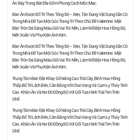
Ăn Bày Trong Bát Đĩa Gốm Phong Cách Mộc Mạc.
Bàn Ăn Được Bố Trí Theo Tông Đỏ – Đen, Tận Dụng Vật Dụng Sẵn Có
Trong Nhà Để Tạo Một Góc Trang Trí Theo Chủ Đề Valentine. Mặt
Bàn Tròn Đá Sáng Màu Giữ Vai Trò Nền, Làm Nổi Bật Hoa Hồng Đỏ,
Nến Xoắn Và Phụ Kiện Ánh Kim.
Bàn Ăn Được Bố Trí Theo Tông Đỏ – Đen, Tận Dụng Vật Dụng Sẵn Có
Trong Nhà Để Tạo Một Góc Trang Trí Theo Chủ Đề Valentine. Mặt
Bàn Tròn Đá Sáng Màu Giữ Vai Trò Nền, Làm Nổi Bật Hoa Hồng Đỏ,
Nến Xoắn Và Phụ Kiện Ánh Kim.
Trung Tâm Bàn Đặt Khay Gỗ Nâng Cao Trái Cây, Bình Hoa Hồng
Thấp Bố Trí Lệch Bên, Cân Bằng Với Chai Vang Và Cụm Ly Thủy Tinh
Cao. Khăn Ăn Và Nơ Đỏ Đồng Bộ Với Gối Tựa Hình Trái Tim Trên
Ghế.
Trung Tâm Bàn Đặt Khay Gỗ Nâng Cao Trái Cây, Bình Hoa Hồng
Thấp Bố Trí Lệch Bên, Cân Bằng Với Chai Vang Và Cụm Ly Thủy Tinh
Cao. Khăn Ăn Và Nơ Đỏ Đồng Bộ Với Gối Tựa Hình Trái Tim Trên
Ghế.