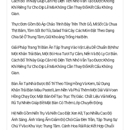
Cách Bố Trí Này Giúp Căn Hộ Diện Tích Nhỏ Vẫn Tạo Được Không
Khí Riêng Tư Cho Dịp Lễ Mà Không Cần Thay Đổi Kết Cấu Không
Gian.
Thực Đơn Gồm Bò Áp Chảo Trình Bày Trên Thớt Gỗ, Mì Sốt Cà Chua
Thịt Băm, Tôm Sốt Bơ Tỏi, Salad Trái Cây. Các Món Đặt Theo Dạng
Chia Sẻ Ở Trung Tâm, Giữ Khoảng Trống Hai Bên.
Giải Pháp Trang Trí Bàn Ăn Tập Trung Vào Vật Liệu Dễ Chuẩn Bị Như
Một Khăn Trải Bàn, Một Bó Hoa Tươi Tự Cắm, Nến Và Bộ Ly Cơ Bản.
Cách Bố Trí Này Giúp Căn Hộ Diện Tích Nhỏ Vẫn Tạo Được Không
Khí Riêng Tư Cho Dịp Lễ Mà Không Cần Thay Đổi Kết Cấu Không
Gian.
Bàn Ăn Tại Nhà Được Bố Trí Theo Tông Hồng Và Kem, Sử Dụng
Khăn Trải Bàn Màu Pastel Làm Nền Và Phủ Thêm Một Dải Vải Voan
Hồng Chạy Dọc Mặt Bàn Để Tạo Trục Thị Giác. Chất Liệu Vải Mỏng,
Rũ Tự Nhiên Giúp Bề Mặt Bàn Có Thêm Lớp Chuyển Động.
Hệ Nến Gồm Nến Trụ Và Nến Cao Đặt Xen Kẽ, Tạo Nhiều Cao Độ
Ánh Sáng. Ánh Vàng Ấm Giảm Độ Chói Của Đèn Trần, Tập Trung Sự
Chú Ý Vào Khu Vực Trung Tâm. Cánh Hoa Rải Rác Kết Hợp Chuỗi