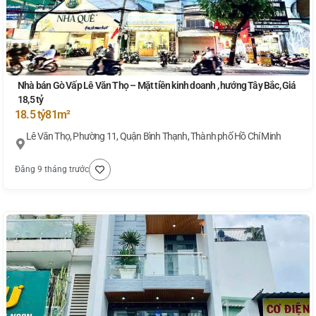
Nhà bán Gò Vấp Lê Văn Thọ – Mặt tiền kinh doanh , hướng Tây Bắc, Giá
18,5 tỷ
18.5 tỷ
81m²
Lê Văn Thọ, Phường 11, Quận Bình Thạnh, Thành phố Hồ Chí Minh
Đăng 9 tháng trước