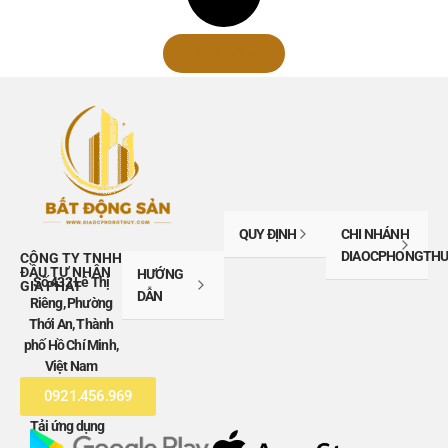
Xem thêm
QUY ĐỊNH
CHI NHÁNH
DIAOCPHONGTHU
CÔNG TY TNHH
ĐẦU TƯ NHÂN
HƯỚNG
Số 432 Lê Thị
GIA PHÁT
DẪN
Riêng, Phường
Thới An, Thành
phố Hồ Chí Minh,
Việt Nam
0921.456.969
Tải ứng dụng