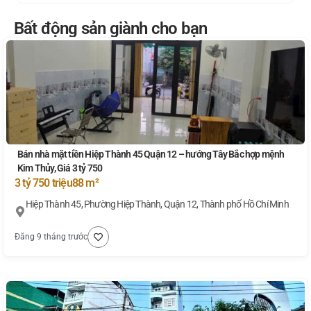
Bất động sản giành cho bạn
Bán nhà mặt tiền Hiệp Thành 45 Quận 12 – hướng Tây Bắc hợp mệnh
Kim Thủy, Giá 3 tỷ 750
3 tỷ 750 triệu
88 m²
Hiệp Thành 45, Phường Hiệp Thành, Quận 12, Thành phố Hồ Chí Minh
Đăng 9 tháng trước