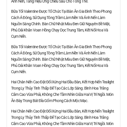
Ánh Nến, Tăng Hiệu Ứng Chiều Sâu Cho Tổng Thể.
Bữa Tối Valentine Được Tổ Chức Tại Bàn Ăn Gia Đình Theo Phong
Cách Á Đông, Sử Dụng Tông Trầm Làm Nền Và Ánh Nến Làm
Nguồn Sáng Chính. Bàn Chữ Nhật Màu Đen Giữ Nguyên Bề Mặt,
Phủ Dải Khăn Voan Hồng Chạy Dọc Trung Tâm, Kết Nối Hoa Và
Cụm Nến.
Bữa Tối Valentine Được Tổ Chức Tại Bàn Ăn Gia Đình Theo Phong
Cách Á Đông, Sử Dụng Tông Trầm Làm Nền Và Ánh Nến Làm
Nguồn Sáng Chính. Bàn Chữ Nhật Màu Đen Giữ Nguyên Bề Mặt,
Phủ Dải Khăn Voan Hồng Chạy Dọc Trung Tâm, Kết Nối Hoa Và
Cụm Nến.
Hai Chân Nến Cao Đặt Đối Xứng Hai Đầu Bàn, Kết Hợp Nến Tealight
Trong Ly Thủy Tinh Thấp Để Tạo Các Lớp Sáng. Bình Hoa Trắng
Cắm Cao Vừa Phải, Không Che Tầm Nhìn Giữa Hai Vị Trí Ngồi. Món
Ăn Bày Trong Bát Đĩa Gốm Phong Cách Mộc Mạc.
Hai Chân Nến Cao Đặt Đối Xứng Hai Đầu Bàn, Kết Hợp Nến Tealight
Trong Ly Thủy Tinh Thấp Để Tạo Các Lớp Sáng. Bình Hoa Trắng
Cắm Cao Vừa Phải, Không Che Tầm Nhìn Giữa Hai Vị Trí Ngồi. Món