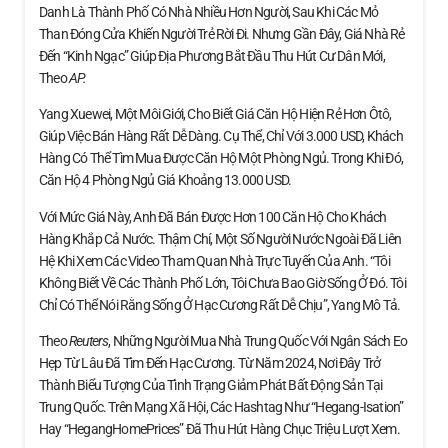
Danh Là Thành Phố Có Nhà Nhiều Hơn Người, Sau Khi Các Mỏ
Than Đóng Cửa Khiến Người Trẻ Rời Đi. Nhưng Gần Đây, Giá Nhà Rẻ
Đến “kinh Ngạc” Giúp Địa Phương Bắt Đầu Thu Hút Cư Dân Mới,
Theo
AP.
Yang Xuewei, Một Môi Giới, Cho Biết Giá Căn Hộ Hiện Rẻ Hơn Ôtô,
Giúp Việc Bán Hàng Rất Dễ Dàng. Cụ Thể, Chỉ Với 3.000 USD, Khách
Hàng Có Thể Tìm Mua Được Căn Hộ Một Phòng Ngủ. Trong Khi Đó,
Căn Hộ 4 Phòng Ngủ Giá Khoảng 13.000 USD.
Với Mức Giá Này, Anh Đã Bán Được Hơn 100 Căn Hộ Cho Khách
Hàng Khắp Cả Nước. Thậm Chí, Một Số Người Nước Ngoài Đã Liên
Hệ Khi Xem Các Video Tham Quan Nhà Trực Tuyến Của Anh. “Tôi
Không Biết Về Các Thành Phố Lớn, Tôi Chưa Bao Giờ Sống Ở Đó. Tôi
Chỉ Có Thể Nói Rằng Sống Ở Hạc Cương Rất Dễ Chịu”, Yang Mô Tả.
Theo
Reuters
, Những Người Mua Nhà Trung Quốc Với Ngân Sách Eo
Hẹp Từ Lâu Đã Tìm Đến Hạc Cương. Từ Năm 2024, Nơi Đây Trở
Thành Biểu Tượng Của Tình Trạng Giảm Phát Bất Động Sản Tại
Trung Quốc. Trên Mạng Xã Hội, Các Hashtag Như “Hegang-Isation”
Hay “HegangHomePrices” Đã Thu Hút Hàng Chục Triệu Lượt Xem.