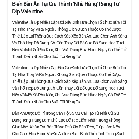
Biến Bàn Ăn Tại Gia Thành ‘nhà Hàng’ Riêng Tư
Dịp Valentine
Valentine Là Dịp Nhiều Cặp Đôi, Gia Đình Lựa Chọn Tổ Chức Bữa Tối
Tại Nhà Thay Vì Ra Ngoài. Không Gian Quen Thuộc Có Thể Được
Thiết Lập Lại Thông Qua Cách Sắp Xếp Bàn Ăn, Lựa Chọn Ánh Sáng
Và Phối Hợp Đồ Dùng. Chỉ Cần Thay Đổi Bố Cục, Bổ Sung Hoa Tươi,
Nến Và Một Số Phụ Kiện, Khu Vực Dùng Bữa Hằng Ngày Có Thể Trở
Thành Điểm Nhấn Cho Buổi Tối Riêng Tư.
Valentine Là Dịp Nhiều Cặp Đôi, Gia Đình Lựa Chọn Tổ Chức Bữa Tối
Tại Nhà Thay Vì Ra Ngoài. Không Gian Quen Thuộc Có Thể Được
Thiết Lập Lại Thông Qua Cách Sắp Xếp Bàn Ăn, Lựa Chọn Ánh Sáng
Và Phối Hợp Đồ Dùng. Chỉ Cần Thay Đổi Bố Cục, Bổ Sung Hoa Tươi,
Nến Và Một Số Phụ Kiện, Khu Vực Dùng Bữa Hằng Ngày Có Thể Trở
Thành Điểm Nhấn Cho Buổi Tối Riêng Tư.
Bàn Ăn Được Bố Trí Trong Căn Hộ 55 M2 Cải Tạo Từ Nhà Cũ, Sử
Dụng Tông Trắng Làm Chủ Đạo Để Tạo Điểm Nhấn Trong Không
Gian Nhỏ. Khăn Trải Bàn Trắng Phủ Kín Bàn Tròn, Giúp Làm Nền
Cho Cụm Hoa Hồng Và Đồ Ăn Trên Bàn. Bình Thủy Tinh Trong Suốt