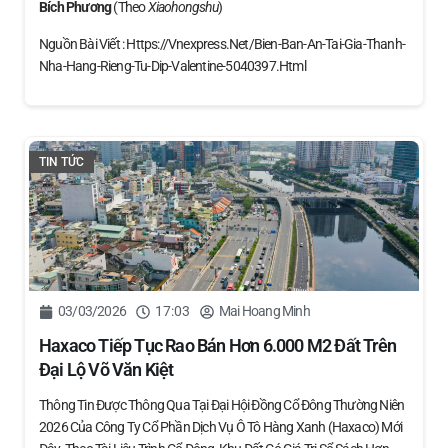
Bích Phương
(theo
Xiaohongshu
)
Nguồn Bài Viết : Https://vnexpress.net/bien-Ban-An-Tai-Gia-Thanh-
Nha-Hang-Rieng-Tu-Dip-Valentine-5040397.html
TIN TỨC
03/03/2026
17:03
Mai Hoang Minh
Haxaco Tiếp Tục Rao Bán Hơn 6.000 M2 Đất Trên
Đại Lộ Võ Văn Kiệt
Thông Tin Được Thông Qua Tại Đại Hội Đồng Cổ Đông Thường Niên
2026 Của Công Ty Cổ Phần Dịch Vụ Ô Tô Hàng Xanh (Haxaco) Mới