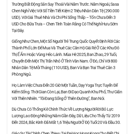
Trường Bất Động Sản Suy Thoái Vài Năm Trước. Năm Ngoái, Sasa
Chen Nghỉ Việc Với Số Tiền Tiết Kiệm 2 Triệu Nhân Dân Tệ (290.000
USD). Với Giá Thuê Nhà Và Chi Phí Sống Thấp – Tốn Chưa Đến 3
USD Cho Bữa Trưa – Chen Tính Toán Rằng Có Thể Nghỉ Hưu Sớm
Tại Đây.
Giống Như Chen, Một Số Người Trẻ Trung Quốc Quyết Định Rời Các
Thành Phố Lớn Để Mua Và Thuê Các Căn Hộ Giá Rẻ Ở Các Khu Đô
Thị Ế Ẩm Hoặc Vùng Hẻo Lánh. Mùa Hè 2025, Ban Zhao, 29 Tuổi,
Chuyển Đến Một Thị Trấn Nhỏ Ở Tỉnh Vân Nam. Ở Đó, Chỉ Với 800
Nhân Dân Tệ Mỗi Tháng (110 USD), Ban Và Bạn Trai Thuê Căn 3
Phòng Ngủ.
Họ Làm Việc Chưa Đến 20 Giờ Một Tuần, Dạy Yoga Trực Tuyến Để
Kiếm Sống. Thời Gian Còn Lại, Ban Đi Dạo Quanh Khu Phố, Thư Giãn
Với Thiên Nhiên. “Tôi Đang Sống Ở Thiên Đường”, Ban Nói.
Dù Chưa Có Thống Kê Chính Thức Về Lượng Người Rời Bỏ Lực
Lượng Lao Động Những Năm Gần Đây, Dữ Liệu Cho Thấy Từ 2019
Đến 2024, Bắc Kinh Đã Mất 1,6 Triệu Người Ở Độ Tuổi 20 Và Đầu 30.
Giáo Sư Tài Chính Chen Zhiwu Tại Đại Học Hong Kong Cho Biết Chi