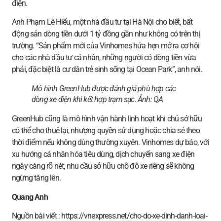
điện.
Anh Phạm Lê Hiếu, một nhà đầu tư tại Hà Nội cho biết, bất
động sản dòng tiền dưới 1 tỷ đồng gần như không có trên thị
trường. “Sản phẩm mới của Vinhomes hứa hẹn mở ra cơ hội
cho các nhà đầu tư cá nhân, những người có dòng tiền vừa
phải, đặc biệt là cư dân trẻ sinh sống tại Ocean Park”, anh nói.
Mô hình GreenHub được đánh giá phù hợp các
dòng xe điện khi kết hợp trạm sạc. Ảnh:
QA
GreenHub cũng là mô hình vận hành linh hoạt khi chủ sở hữu
có thể cho thuê lại, nhượng quyền sử dụng hoặc chia sẻ theo
thời điểm nếu không dùng thường xuyên. Vinhomes dự báo, với
xu hướng cá nhân hóa tiêu dùng, dịch chuyển sang xe điện
ngày càng rõ nét, nhu cầu sở hữu chỗ đỗ xe riêng sẽ không
ngừng tăng lên.
Quang Anh
Nguồn bài viết : https://vnexpress.net/cho-do-xe-dinh-danh-loai-