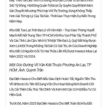
Đây. Theo Tài Liệu Trình Cổ Đông, Khu Đất Có Giá Trị Sổ Sách Hơn
542 Tỷ Đồng. Hội Đồng Quản Trị Được Ủy Quyền Quyết Định Mức
Giá Chuyển Nhượng Phù Hợp Với Thị Trường, Song Không Thấp
Hơn Giá Trị Hợp Lý Của Tài Sản. Thời Gian Thực Hiện Dự Kiến Trong
Năm Nay.
Khu Đất Tọa Lạc Trên Đại Lộ Võ Văn Kiệt – Trục Giao Thông Huyết
Mạch Kết Nối Trung Tâm TP HCM Với Khu Vực Phía Tây Thành Phố
Và Các Tỉnh Lân Cận. Nhờ Vị Trí Mặt Tiền Đại Lộ, Quỹ Đất Này Được
Xem Là Một Trong Những Tài Sản Có Giá Trị Lớn Của Doanh Nghiệp.
Khu Đất Có Nguồn Gốc Từ Hai Thửa Liền Kề, Được Haxaco Mua Lại
Năm 2022 Và 2024.
Một Góc Đường Võ Văn Kiệt Thuộc Phường An Lạc, TP
HCM. Ảnh:
Quỳnh Trần
Đại Diện Haxaco Cho Biết Nếu Giao Dịch Hoàn Tất, Nguồn Tiền Thu
Về Sẽ Được Ưu Tiên Bổ Sung Vốn Cho Hoạt Động Kinh Doanh Cốt
Lõi, Cải Thiện Cấu Trúc Tài Chính Và Xem Xét Các Cơ Hội Đầu Tư Có
Hiệu Quả.
Trước Đó, Năm 2025 Đại Diện Haxaco Cho Biết Toàn Bộ Khu Đất