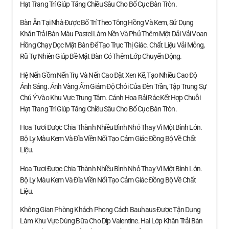
Hạt Trang Trí Giúp Tăng Chiều Sâu Cho Bố Cục Bàn Tròn.
Bàn Ăn Tại Nhà Được Bố Trí Theo Tông Hồng Và Kem, Sử Dụng
Khăn Trải Bàn Màu Pastel Làm Nền Và Phủ Thêm Một Dải Vải Voan
Hồng Chạy Dọc Mặt Bàn Để Tạo Trục Thị Giác. Chất Liệu Vải Mỏng,
Rũ Tự Nhiên Giúp Bề Mặt Bàn Có Thêm Lớp Chuyển Động.
Hệ Nến Gồm Nến Trụ Và Nến Cao Đặt Xen Kẽ, Tạo Nhiều Cao Độ
Ánh Sáng. Ánh Vàng Ấm Giảm Độ Chói Của Đèn Trần, Tập Trung Sự
Chú Ý Vào Khu Vực Trung Tâm. Cánh Hoa Rải Rác Kết Hợp Chuỗi
Hạt Trang Trí Giúp Tăng Chiều Sâu Cho Bố Cục Bàn Tròn.
Hoa Tươi Được Chia Thành Nhiều Bình Nhỏ Thay Vì Một Bình Lớn.
Bộ Ly Màu Kem Và Đĩa Viền Nổi Tạo Cảm Giác Đồng Bộ Về Chất
Liệu.
Hoa Tươi Được Chia Thành Nhiều Bình Nhỏ Thay Vì Một Bình Lớn.
Bộ Ly Màu Kem Và Đĩa Viền Nổi Tạo Cảm Giác Đồng Bộ Về Chất
Liệu.
Không Gian Phòng Khách Phong Cách Bauhaus Được Tận Dụng
Làm Khu Vực Dùng Bữa Cho Dịp Valentine. Hai Lớp Khăn Trải Bàn