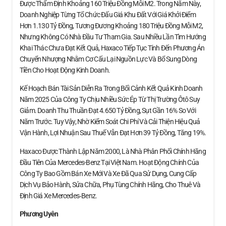
Được Thẩm Định Khoảng 160 Triệu Đồng Mỗi M2. Trong Năm Này,
Doanh Nghiệp Từng Tổ Chức Đấu Giá Khu Đất Với Giá Khởi Điểm
Hơn 1.130 Tỷ Đồng, Tương Đương Khoảng 180 Triệu Đồng Mỗi M2,
Nhưng Không Có Nhà Đầu Tư Tham Gia. Sau Nhiều Lần Tìm Hướng
Khai Thác Chưa Đạt Kết Quả, Haxaco Tiếp Tục Tính Đến Phương Án
Chuyển Nhượng Nhằm Cơ Cấu Lại Nguồn Lực Và Bổ Sung Dòng
Tiền Cho Hoạt Động Kinh Doanh.
Kế Hoạch Bán Tài Sản Diễn Ra Trong Bối Cảnh Kết Quả Kinh Doanh
Năm 2025 Của Công Ty Chịu Nhiều Sức Ép Từ Thị Trường Ôtô Suy
Giảm. Doanh Thu Thuần Đạt 4.650 Tỷ Đồng, Sụt Gần 16% So Với
Năm Trước. Tuy Vậy, Nhờ Kiểm Soát Chi Phí Và Cải Thiện Hiệu Quả
Vận Hành, Lợi Nhuận Sau Thuế Vẫn Đạt Hơn 39 Tỷ Đồng, Tăng 19%.
Haxaco Được Thành Lập Năm 2000, Là Nhà Phân Phối Chính Hãng
Đầu Tiên Của Mercedes-Benz Tại Việt Nam. Hoạt Động Chính Của
Công Ty Bao Gồm Bán Xe Mới Và Xe Đã Qua Sử Dụng, Cung Cấp
Dịch Vụ Bảo Hành, Sửa Chữa, Phụ Tùng Chính Hãng, Cho Thuê Và
Định Giá Xe Mercedes‑Benz.
Phương Uyên