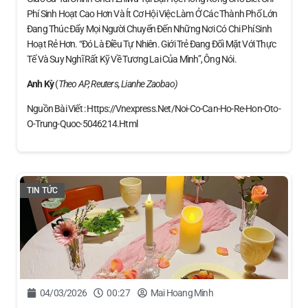
Phí Sinh Hoạt Cao Hơn Và Ít Cơ Hội Việc Làm Ở Các Thành Phố Lớn
Đang Thúc Đẩy Mọi Người Chuyển Đến Những Nơi Có Chi Phí Sinh
Hoạt Rẻ Hơn. “Đó Là Điều Tự Nhiên. Giới Trẻ Đang Đối Mặt Với Thực
Tế Và Suy Nghĩ Rất Kỹ Về Tương Lai Của Mình”, Ông Nói.
Anh Kỳ
(
Theo AP, Reuters, Lianhe Zaobao)
Nguồn Bài Viết : Https://vnexpress.net/noi-Co-Can-Ho-Re-Hon-Oto-
O-Trung-Quoc-5046214.html
TIN TỨC
04/03/2026
00:27
Mai Hoang Minh