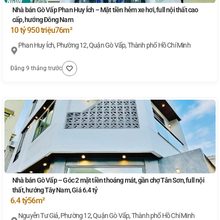
Nhà bán Gò Vấp Phan Huy Ích – Mặt tiền hẻm xe hơi, full nội thất cao
cấp, hướng Đông Nam
10 tỷ 950 triệu
76m²
Phan Huy Ích, Phường 12, Quận Gò Vấp, Thành phố Hồ Chí Minh
Đăng 9 tháng trước
Nhà bán Gò Vấp – Góc 2 mặt tiền thoáng mát, gần chợ Tân Sơn, full nội
thất, hướng Tây Nam, Giá 6.4 tỷ
6.4 tỷ
56m²
Nguyễn Tư Giả, Phường 12, Quận Gò Vấp, Thành phố Hồ Chí Minh