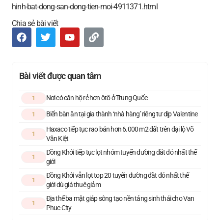
hinh-bat-dong-san-dong-tien-moi-4911371.html
Chia sẻ bài viết
Bài viết được quan tâm
Nơi có căn hộ rẻ hơn ôtô ở Trung Quốc
1
Biến bàn ăn tại gia thành ‘nhà hàng’ riêng tư dịp Valentine
1
Haxaco tiếp tục rao bán hơn 6.000 m2 đất trên đại lộ Võ
1
Văn Kiệt
Đồng Khởi tiếp tục lọt nhóm tuyến đường đắt đỏ nhất thế
1
giới
Đồng Khởi vẫn lọt top 20 tuyến đường đắt đỏ nhất thế
1
giới dù giá thuê giảm
Địa thế ba mặt giáp sông tạo nền tảng sinh thái cho Van
1
Phuc City