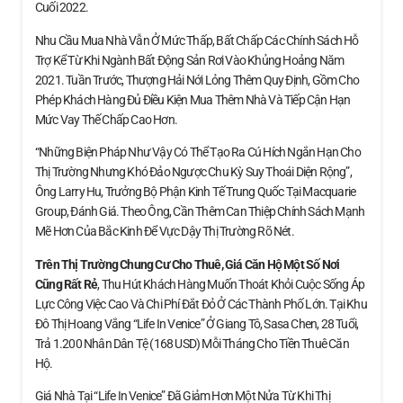
Cuối 2022.
Nhu Cầu Mua Nhà Vẫn Ở Mức Thấp, Bất Chấp Các Chính Sách Hỗ
Trợ Kể Từ Khi Ngành Bất Động Sản Rơi Vào Khủng Hoảng Năm
2021. Tuần Trước, Thượng Hải Nới Lỏng Thêm Quy Định, Gồm Cho
Phép Khách Hàng Đủ Điều Kiện Mua Thêm Nhà Và Tiếp Cận Hạn
Mức Vay Thế Chấp Cao Hơn.
“Những Biện Pháp Như Vậy Có Thể Tạo Ra Cú Hích Ngắn Hạn Cho
Thị Trường Nhưng Khó Đảo Ngược Chu Kỳ Suy Thoái Diện Rộng”,
Ông Larry Hu, Trưởng Bộ Phận Kinh Tế Trung Quốc Tại Macquarie
Group, Đánh Giá. Theo Ông, Cần Thêm Can Thiệp Chính Sách Mạnh
Mẽ Hơn Của Bắc Kinh Để Vực Dậy Thị Trường Rõ Nét.
Trên Thị Trường Chung Cư Cho Thuê, Giá Căn Hộ
Một Số Nơi
Cũng Rất Rẻ
, Thu Hút Khách Hàng Muốn Thoát Khỏi Cuộc Sống Áp
Lực Công Việc Cao Và Chi Phí Đắt Đỏ Ở Các Thành Phố Lớn. Tại Khu
Đô Thị Hoang Vắng “Life In Venice” Ở Giang Tô, Sasa Chen, 28 Tuổi,
Trả 1.200 Nhân Dân Tệ (168 USD) Mỗi Tháng Cho Tiền Thuê Căn
Hộ.
Giá Nhà Tại “Life In Venice” Đã Giảm Hơn Một Nửa Từ Khi Thị