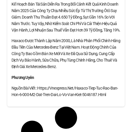
Kế Hoạch Bán Tài Sản Diễn Ra Trong Bối Cảnh Kết Quả Kinh Doanh
Năm 2025 Của Công Ty Chịu Nhiều Sức Ép Từ Thị Trường Ôtô Suy
Giảm. Doanh Thu Thuần Đạt 4.650 Tỷ Đồng, Sụt Gần 16% So Với
Năm Trước. Tuy Vậy, Nhờ Kiểm Soát Chi Phí Và Cải Thiện Hiệu Quả
Vận Hành, Lợi Nhuận Sau Thuế Vẫn Đạt Hơn 39 Tỷ Đồng, Tăng 19%.
Haxaco Được Thành Lập Năm 2000, Là Nhà Phân Phối Chính Hãng
Đầu Tiên Của Mercedes-Benz Tại Việt Nam. Hoạt Động Chính Của
Công Ty Bao Gồm Bán Xe Mới Và Xe Đã Qua Sử Dụng, Cung Cấp
Dịch Vụ Bảo Hành, Sửa Chữa, Phụ Tùng Chính Hãng, Cho Thuê Và
Định Giá Xe Mercedes‑Benz.
Phương Uyên
Nguồn Bài Viết : Https://vnexpress.net/haxaco-Tiep-Tuc-Rao-Ban-
Hon-6-000-M2-Dat-Tren-Dai-Lo-Vo-Van-Kiet-5046187.html