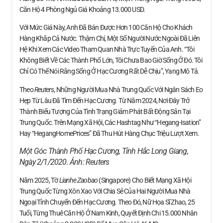
Căn Hộ 4 Phòng Ngủ Giá Khoảng 13.000 USD.
Với Mức Giá Này, Anh Đã Bán Được Hơn 100 Căn Hộ Cho Khách
Hàng Khắp Cả Nước. Thậm Chí, Một Số Người Nước Ngoài Đã Liên
Hệ Khi Xem Các Video Tham Quan Nhà Trực Tuyến Của Anh. “Tôi
Không Biết Về Các Thành Phố Lớn, Tôi Chưa Bao Giờ Sống Ở Đó. Tôi
Chỉ Có Thể Nói Rằng Sống Ở Hạc Cương Rất Dễ Chịu”, Yang Mô Tả.
Theo
Reuters
, Những Người Mua Nhà Trung Quốc Với Ngân Sách Eo
Hẹp Từ Lâu Đã Tìm Đến Hạc Cương. Từ Năm 2024, Nơi Đây Trở
Thành Biểu Tượng Của Tình Trạng Giảm Phát Bất Động Sản Tại
Trung Quốc. Trên Mạng Xã Hội, Các Hashtag Như “Hegang-Isation”
Hay “HegangHomePrices” Đã Thu Hút Hàng Chục Triệu Lượt Xem.
Một Góc Thành Phố Hạc Cương, Tỉnh Hắc Long Giang,
Ngày 2/1/2020. Ảnh:
Reuters
Năm 2025, Tờ
Lianhe Zaobao
(Singapore) Cho Biết Mạng Xã Hội
Trung Quốc Từng Xôn Xao Với Chia Sẻ Của Hai Người Mua Nhà
Ngoại Tỉnh Chuyển Đến Hạc Cương. Theo Đó, Nữ Họa Sĩ Zhao, 25
Tuổi, Từng Thuê Căn Hộ Ở Nam Kinh, Quyết Định Chi 15.000 Nhân