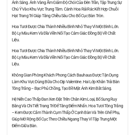
Ánh Sáng. Ánh Vàng Ấm Giảm Độ Chói Của Đèn Trần, Tập Trung Sự
Chú Ý Vào Khu Vực Trung Tâm. Cánh Hoa Rải Rác Kết Hợp Chuỗi
Hạt Trang Trí Giúp Tăng Chiều Sâu Cho Bố Cục Bàn Tròn.
Hoa Tươi Được Chia Thành Nhiều Bình Nhỏ Thay Vì Một Bình Lớn.
Bộ Ly Màu Kem Và Đĩa Viền Nổi Tạo Cảm Giác Đồng Bộ Về Chất
Liệu.
Hoa Tươi Được Chia Thành Nhiều Bình Nhỏ Thay Vì Một Bình Lớn.
Bộ Ly Màu Kem Và Đĩa Viền Nổi Tạo Cảm Giác Đồng Bộ Về Chất
Liệu.
Không Gian Phòng Khách Phong Cách Bauhaus Được Tận Dụng
Làm Khu Vực Dùng Bữa Cho Dịp Valentine. Hai Lớp Khăn Trải Bàn
Tông Trắng – Bạc Phủ Chồng, Tạo Bề Mặt Ánh Kim Bắt Sáng.
Hệ Nến Cao Thấp Đan Xen Đặt Trên Chân Kim Loại, Bổ Sung Ruy
Băng Và Chi Tiết Trang Trí Để Tăng Điểm Nhấn. Hoa Tươi Tông Trắng
– Kem Được Cắm Thành Cụm Thấp Ở Cạnh Bàn Và Trên Ghế Phụ,
Giúp Mở Rộng Bố Cục Theo Chiều Ngang Thay Vì Tập Trung Một
Điểm Giữa Bàn.