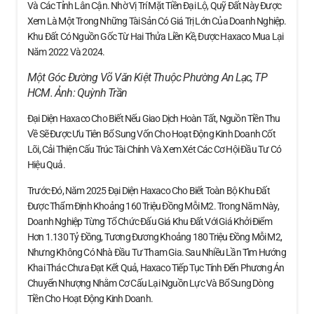
Và Các Tỉnh Lân Cận. Nhờ Vị Trí Mặt Tiền Đại Lộ, Quỹ Đất Này Được
Xem Là Một Trong Những Tài Sản Có Giá Trị Lớn Của Doanh Nghiệp.
Khu Đất Có Nguồn Gốc Từ Hai Thửa Liền Kề, Được Haxaco Mua Lại
Năm 2022 Và 2024.
Một Góc Đường Võ Văn Kiệt Thuộc Phường An Lạc, TP
HCM. Ảnh:
Quỳnh Trần
Đại Diện Haxaco Cho Biết Nếu Giao Dịch Hoàn Tất, Nguồn Tiền Thu
Về Sẽ Được Ưu Tiên Bổ Sung Vốn Cho Hoạt Động Kinh Doanh Cốt
Lõi, Cải Thiện Cấu Trúc Tài Chính Và Xem Xét Các Cơ Hội Đầu Tư Có
Hiệu Quả.
Trước Đó, Năm 2025 Đại Diện Haxaco Cho Biết Toàn Bộ Khu Đất
Được Thẩm Định Khoảng 160 Triệu Đồng Mỗi M2. Trong Năm Này,
Doanh Nghiệp Từng Tổ Chức Đấu Giá Khu Đất Với Giá Khởi Điểm
Hơn 1.130 Tỷ Đồng, Tương Đương Khoảng 180 Triệu Đồng Mỗi M2,
Nhưng Không Có Nhà Đầu Tư Tham Gia. Sau Nhiều Lần Tìm Hướng
Khai Thác Chưa Đạt Kết Quả, Haxaco Tiếp Tục Tính Đến Phương Án
Chuyển Nhượng Nhằm Cơ Cấu Lại Nguồn Lực Và Bổ Sung Dòng
Tiền Cho Hoạt Động Kinh Doanh.