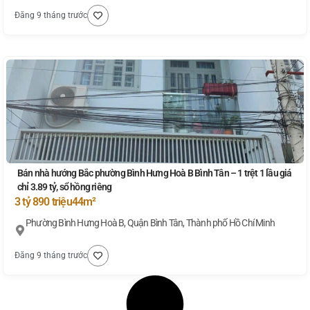
Đăng 9 tháng trước
Bán nhà hướng Bắc phường Bình Hưng Hoà B Bình Tân – 1 trệt 1 lầu giá
chỉ 3.89 tỷ, sổ hồng riêng
3 tỷ 890 triệu
44m²
Phường Bình Hưng Hoà B, Quận Bình Tân, Thành phố Hồ Chí Minh
Đăng 9 tháng trước