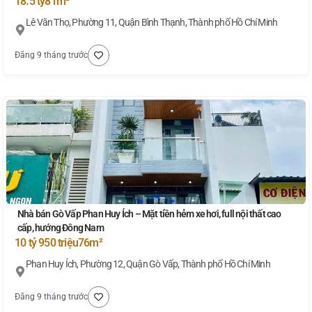
18.5 tỷ
81m²
Lê Văn Thọ, Phường 11, Quận Bình Thạnh, Thành phố Hồ Chí Minh
Đăng 9 tháng trước
Nhà bán Gò Vấp Phan Huy Ích – Mặt tiền hẻm xe hơi, full nội thất cao
cấp, hướng Đông Nam
10 tỷ 950 triệu
76m²
Phan Huy Ích, Phường 12, Quận Gò Vấp, Thành phố Hồ Chí Minh
Đăng 9 tháng trước