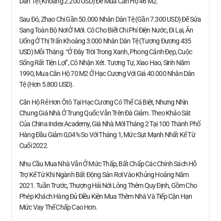
Dân Tệ (khoảng 2.200 USD) Để Mua Căn Hộ 46 M2.
Sau Đó, Zhao Chi Gần 50.000 Nhân Dân Tệ (gần 7.300 USD) Để Sửa
Sang Toàn Bộ Nơi Ở Mới. Cô Cho Biết Chi Phí Điện Nước, Đi Lại, Ăn
Uống Ở Thị Trấn Khoảng 3.000 Nhân Dân Tệ (tương Đương 435
USD) Mỗi Tháng. “Ở Đây Trời Trong Xanh, Phong Cảnh Đẹp, Cuộc
Sống Rất Tiện Lợi”, Cô Nhận Xét. Tương Tự, Xiao Hao, Sinh Năm
1990, Mua Căn Hộ 70 M2 Ở Hạc Cương Với Giá 40.000 Nhân Dân
Tệ (hơn 5.800 USD).
Căn Hộ Rẻ Hơn Ôtô Tại Hạc Cương Có Thể Cá Biệt, Nhưng Nhìn
Chung Giá Nhà Ở Trung Quốc Vẫn Trên Đà Giảm. Theo Khảo Sát
Của China Index Academy, Giá Nhà Mới Tháng 2 Tại 100 Thành Phố
Hàng Đầu Giảm 0,04% So Với Tháng 1, Mức Sụt Mạnh Nhất Kể Từ
Cuối 2022.
Nhu Cầu Mua Nhà Vẫn Ở Mức Thấp, Bất Chấp Các Chính Sách Hỗ
Trợ Kể Từ Khi Ngành Bất Động Sản Rơi Vào Khủng Hoảng Năm
2021. Tuần Trước, Thượng Hải Nới Lỏng Thêm Quy Định, Gồm Cho
Phép Khách Hàng Đủ Điều Kiện Mua Thêm Nhà Và Tiếp Cận Hạn
Mức Vay Thế Chấp Cao Hơn.