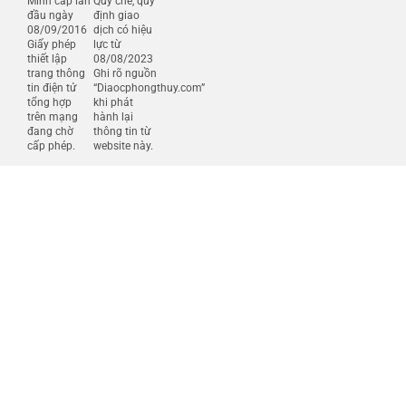
Minh cấp lần
Quy chế, quy
đầu ngày
định giao
08/09/2016
dịch có hiệu
Giấy phép
lực từ
thiết lập
08/08/2023
trang thông
Ghi rõ nguồn
tin điện tử
“Diaocphongthuy.com”
tổng hợp
khi phát
trên mạng
hành lại
đang chờ
thông tin từ
cấp phép.
website này.