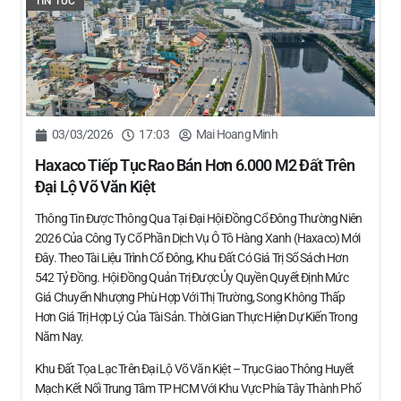
TIN TỨC
03/03/2026
17:03
Mai Hoang Minh
Haxaco Tiếp Tục Rao Bán Hơn 6.000 M2 Đất Trên
Đại Lộ Võ Văn Kiệt
Thông Tin Được Thông Qua Tại Đại Hội Đồng Cổ Đông Thường Niên
2026 Của Công Ty Cổ Phần Dịch Vụ Ô Tô Hàng Xanh (Haxaco) Mới
Đây. Theo Tài Liệu Trình Cổ Đông, Khu Đất Có Giá Trị Sổ Sách Hơn
542 Tỷ Đồng. Hội Đồng Quản Trị Được Ủy Quyền Quyết Định Mức
Giá Chuyển Nhượng Phù Hợp Với Thị Trường, Song Không Thấp
Hơn Giá Trị Hợp Lý Của Tài Sản. Thời Gian Thực Hiện Dự Kiến Trong
Năm Nay.
Khu Đất Tọa Lạc Trên Đại Lộ Võ Văn Kiệt – Trục Giao Thông Huyết
Mạch Kết Nối Trung Tâm TP HCM Với Khu Vực Phía Tây Thành Phố