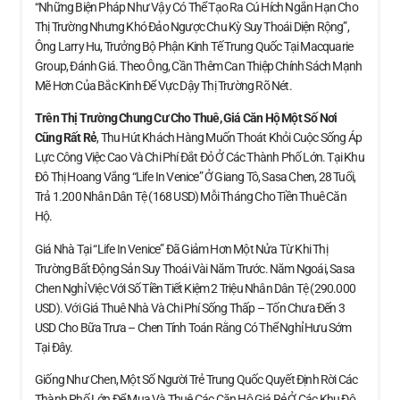
“Những Biện Pháp Như Vậy Có Thể Tạo Ra Cú Hích Ngắn Hạn Cho
Thị Trường Nhưng Khó Đảo Ngược Chu Kỳ Suy Thoái Diện Rộng”,
Ông Larry Hu, Trưởng Bộ Phận Kinh Tế Trung Quốc Tại Macquarie
Group, Đánh Giá. Theo Ông, Cần Thêm Can Thiệp Chính Sách Mạnh
Mẽ Hơn Của Bắc Kinh Để Vực Dậy Thị Trường Rõ Nét.
Trên Thị Trường Chung Cư Cho Thuê, Giá Căn Hộ
Một Số Nơi
Cũng Rất Rẻ
, Thu Hút Khách Hàng Muốn Thoát Khỏi Cuộc Sống Áp
Lực Công Việc Cao Và Chi Phí Đắt Đỏ Ở Các Thành Phố Lớn. Tại Khu
Đô Thị Hoang Vắng “Life In Venice” Ở Giang Tô, Sasa Chen, 28 Tuổi,
Trả 1.200 Nhân Dân Tệ (168 USD) Mỗi Tháng Cho Tiền Thuê Căn
Hộ.
Giá Nhà Tại “Life In Venice” Đã Giảm Hơn Một Nửa Từ Khi Thị
Trường Bất Động Sản Suy Thoái Vài Năm Trước. Năm Ngoái, Sasa
Chen Nghỉ Việc Với Số Tiền Tiết Kiệm 2 Triệu Nhân Dân Tệ (290.000
USD). Với Giá Thuê Nhà Và Chi Phí Sống Thấp – Tốn Chưa Đến 3
USD Cho Bữa Trưa – Chen Tính Toán Rằng Có Thể Nghỉ Hưu Sớm
Tại Đây.
Giống Như Chen, Một Số Người Trẻ Trung Quốc Quyết Định Rời Các
Thành Phố Lớn Để Mua Và Thuê Các Căn Hộ Giá Rẻ Ở Các Khu Đô