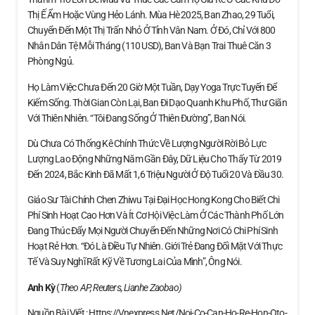
Thị Ế Ẩm Hoặc Vùng Hẻo Lánh. Mùa Hè 2025, Ban Zhao, 29 Tuổi,
Chuyển Đến Một Thị Trấn Nhỏ Ở Tỉnh Vân Nam. Ở Đó, Chỉ Với 800
Nhân Dân Tệ Mỗi Tháng (110 USD), Ban Và Bạn Trai Thuê Căn 3
Phòng Ngủ.
Họ Làm Việc Chưa Đến 20 Giờ Một Tuần, Dạy Yoga Trực Tuyến Để
Kiếm Sống. Thời Gian Còn Lại, Ban Đi Dạo Quanh Khu Phố, Thư Giãn
Với Thiên Nhiên. “Tôi Đang Sống Ở Thiên Đường”, Ban Nói.
Dù Chưa Có Thống Kê Chính Thức Về Lượng Người Rời Bỏ Lực
Lượng Lao Động Những Năm Gần Đây, Dữ Liệu Cho Thấy Từ 2019
Đến 2024, Bắc Kinh Đã Mất 1,6 Triệu Người Ở Độ Tuổi 20 Và Đầu 30.
Giáo Sư Tài Chính Chen Zhiwu Tại Đại Học Hong Kong Cho Biết Chi
Phí Sinh Hoạt Cao Hơn Và Ít Cơ Hội Việc Làm Ở Các Thành Phố Lớn
Đang Thúc Đẩy Mọi Người Chuyển Đến Những Nơi Có Chi Phí Sinh
Hoạt Rẻ Hơn. “Đó Là Điều Tự Nhiên. Giới Trẻ Đang Đối Mặt Với Thực
Tế Và Suy Nghĩ Rất Kỹ Về Tương Lai Của Mình”, Ông Nói.
Anh Kỳ
(
Theo AP, Reuters, Lianhe Zaobao)
Nguồn Bài Viết : Https://vnexpress.net/noi-Co-Can-Ho-Re-Hon-Oto-