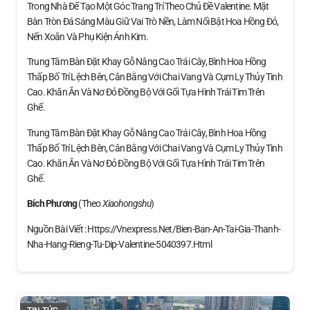
Trong Nhà Để Tạo Một Góc Trang Trí Theo Chủ Đề Valentine. Mặt
Bàn Tròn Đá Sáng Màu Giữ Vai Trò Nền, Làm Nổi Bật Hoa Hồng Đỏ,
Nến Xoắn Và Phụ Kiện Ánh Kim.
Trung Tâm Bàn Đặt Khay Gỗ Nâng Cao Trái Cây, Bình Hoa Hồng
Thấp Bố Trí Lệch Bên, Cân Bằng Với Chai Vang Và Cụm Ly Thủy Tinh
Cao. Khăn Ăn Và Nơ Đỏ Đồng Bộ Với Gối Tựa Hình Trái Tim Trên
Ghế.
Trung Tâm Bàn Đặt Khay Gỗ Nâng Cao Trái Cây, Bình Hoa Hồng
Thấp Bố Trí Lệch Bên, Cân Bằng Với Chai Vang Và Cụm Ly Thủy Tinh
Cao. Khăn Ăn Và Nơ Đỏ Đồng Bộ Với Gối Tựa Hình Trái Tim Trên
Ghế.
Bích Phương
(theo
Xiaohongshu
)
Nguồn Bài Viết : Https://vnexpress.net/bien-Ban-An-Tai-Gia-Thanh-
Nha-Hang-Rieng-Tu-Dip-Valentine-5040397.html