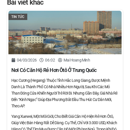
Bài viết khác
TIN TỨC
04/03/2026
06:02
Mai Hoang Minh
Nơi Có Căn Hộ Rẻ Hơn Ôtô Ở Trung Quốc
Hạc Cương (Hegang) Thuộc Tỉnh Hắc Long Giang, Được Mệnh
Danh Là Thành Phố Có Nhà Nhiều Hơn Người, Sau Khi Các Mỏ
Than Đóng Cửa Khiến Người Trẻ Rời Đi. Nhưng Gần Đây, Giá Nhà Rẻ
Đến “kinh Ngạc” Giúp Địa Phương Bắt Đầu Thu Hút Cư Dân Mới,
Theo
AP.
Yang Xuewei, Một Môi Giới, Cho Biết Giá Căn Hộ Hiện Rẻ Hơn Ôtô,
Giúp Việc Bán Hàng Rất Dễ Dàng. Cụ Thể, Chỉ Với 3.000 USD, Khách
Hàng Có Thể Tìm Mua Được Căn Hộ Một Phòng Ngủ. Trong Khi Đó,