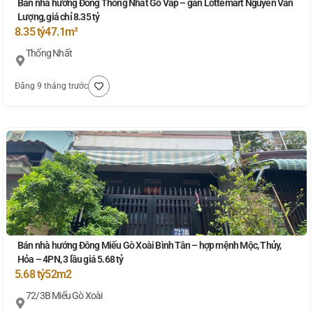
Bán nhà hướng Đông Thống Nhất Gò Vấp – gần Lottemart Nguyễn Văn
Lượng, giá chỉ 8.35 tỷ
8.35 tỷ
47.1m²
Thống Nhất
Đăng 9 tháng trước
Bán nhà hướng Đông Miếu Gò Xoài Bình Tân – hợp mệnh Mộc, Thủy,
Hỏa – 4PN, 3 lầu giá 5.68 tỷ
5.68 tỷ
52m2
72/3B Miếu Gò Xoài