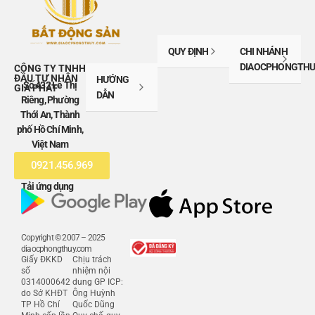
QUY ĐỊNH
CHI NHÁNH
DIAOCPHONGTHU
CÔNG TY TNHH
ĐẦU TƯ NHÂN
HƯỚNG
Số 432 Lê Thị
GIA PHÁT
DẪN
Riêng, Phường
Thới An, Thành
phố Hồ Chí Minh,
Việt Nam
0921.456.969
Tải ứng dụng
Copyright © 2007 – 2025
diaocphongthuy.com
Giấy ĐKKD
Chịu trách
số
nhiệm nội
0314000642
dung GP ICP:
do Sở KHĐT
Ông Huỳnh
TP Hồ Chí
Quốc Dũng