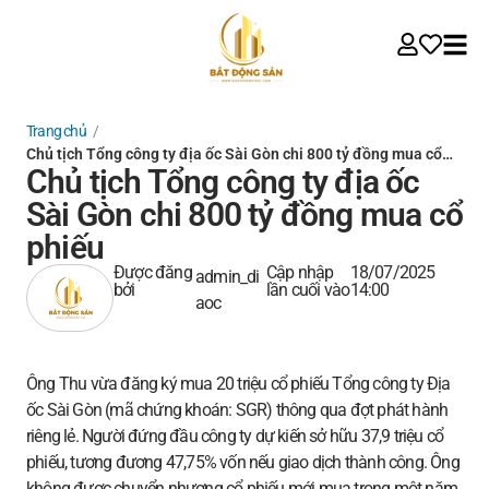
Trang chủ
/
Chủ tịch Tổng công ty địa ốc Sài Gòn chi 800 tỷ đồng mua cổ…
Chủ tịch Tổng công ty địa ốc
Sài Gòn chi 800 tỷ đồng mua cổ
phiếu
Được đăng
Cập nhập
18/07/2025
admin_di
bởi
lần cuối vào
14:00
aoc
Ông Thu vừa đăng ký mua 20 triệu cổ phiếu Tổng công ty Địa
ốc Sài Gòn (mã chứng khoán: SGR) thông qua đợt phát hành
riêng lẻ. Người đứng đầu công ty dự kiến sở hữu 37,9 triệu cổ
phiếu, tương đương 47,75% vốn nếu giao dịch thành công. Ông
không được chuyển nhượng cổ phiếu mới mua trong một năm.