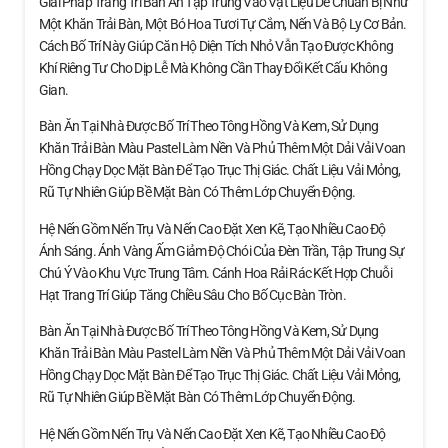
Giải Pháp Trang Trí Bàn Ăn Tập Trung Vào Vật Liệu Dễ Chuẩn Bị Như
Một Khăn Trải Bàn, Một Bó Hoa Tươi Tự Cắm, Nến Và Bộ Ly Cơ Bản.
Cách Bố Trí Này Giúp Căn Hộ Diện Tích Nhỏ Vẫn Tạo Được Không
Khí Riêng Tư Cho Dịp Lễ Mà Không Cần Thay Đổi Kết Cấu Không
Gian.
Bàn Ăn Tại Nhà Được Bố Trí Theo Tông Hồng Và Kem, Sử Dụng
Khăn Trải Bàn Màu Pastel Làm Nền Và Phủ Thêm Một Dải Vải Voan
Hồng Chạy Dọc Mặt Bàn Để Tạo Trục Thị Giác. Chất Liệu Vải Mỏng,
Rũ Tự Nhiên Giúp Bề Mặt Bàn Có Thêm Lớp Chuyển Động.
Hệ Nến Gồm Nến Trụ Và Nến Cao Đặt Xen Kẽ, Tạo Nhiều Cao Độ
Ánh Sáng. Ánh Vàng Ấm Giảm Độ Chói Của Đèn Trần, Tập Trung Sự
Chú Ý Vào Khu Vực Trung Tâm. Cánh Hoa Rải Rác Kết Hợp Chuỗi
Hạt Trang Trí Giúp Tăng Chiều Sâu Cho Bố Cục Bàn Tròn.
Bàn Ăn Tại Nhà Được Bố Trí Theo Tông Hồng Và Kem, Sử Dụng
Khăn Trải Bàn Màu Pastel Làm Nền Và Phủ Thêm Một Dải Vải Voan
Hồng Chạy Dọc Mặt Bàn Để Tạo Trục Thị Giác. Chất Liệu Vải Mỏng,
Rũ Tự Nhiên Giúp Bề Mặt Bàn Có Thêm Lớp Chuyển Động.
Hệ Nến Gồm Nến Trụ Và Nến Cao Đặt Xen Kẽ, Tạo Nhiều Cao Độ