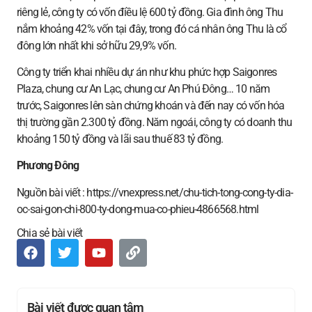
riêng lẻ, công ty có vốn điều lệ 600 tỷ đồng. Gia đình ông Thu
nắm khoảng 42% vốn tại đây, trong đó cá nhân ông Thu là cổ
đông lớn nhất khi sở hữu 29,9% vốn.
Công ty triển khai nhiều dự án như khu phức hợp Saigonres
Plaza, chung cư An Lạc, chung cư An Phú Đông… 10 năm
trước, Saigonres lên sàn chứng khoán và đến nay có vốn hóa
thị trường gần 2.300 tỷ đồng. Năm ngoái, công ty có doanh thu
khoảng 150 tỷ đồng và lãi sau thuế 83 tỷ đồng.
Phương Đông
Nguồn bài viết : https://vnexpress.net/chu-tich-tong-cong-ty-dia-
oc-sai-gon-chi-800-ty-dong-mua-co-phieu-4866568.html
Chia sẻ bài viết
Bài viết được quan tâm