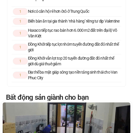
Nơi có căn hộ rẻ hơn ôtô ở Trung Quốc
1
Biến bàn ăn tại gia thành ‘nhà hàng’ riêng tư dịp Valentine
1
Haxaco tiếp tục rao bán hơn 6.000 m2 đất trên đại lộ Võ
1
Văn Kiệt
Đồng Khởi tiếp tục lọt nhóm tuyến đường đắt đỏ nhất thế
1
giới
Đồng Khởi vẫn lọt top 20 tuyến đường đắt đỏ nhất thế
1
giới dù giá thuê giảm
Địa thế ba mặt giáp sông tạo nền tảng sinh thái cho Van
1
Phuc City
Bất động sản giành cho bạn