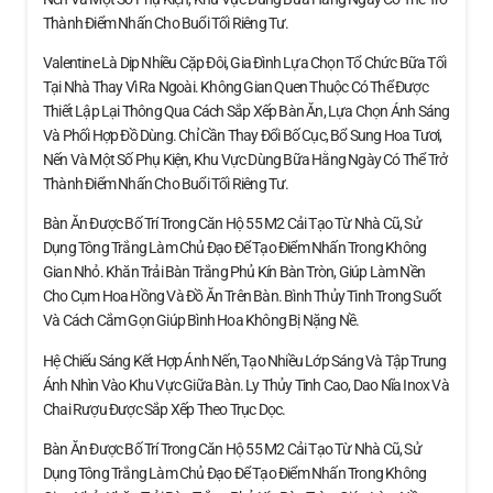
Thành Điểm Nhấn Cho Buổi Tối Riêng Tư.
Valentine Là Dịp Nhiều Cặp Đôi, Gia Đình Lựa Chọn Tổ Chức Bữa Tối
Tại Nhà Thay Vì Ra Ngoài. Không Gian Quen Thuộc Có Thể Được
Thiết Lập Lại Thông Qua Cách Sắp Xếp Bàn Ăn, Lựa Chọn Ánh Sáng
Và Phối Hợp Đồ Dùng. Chỉ Cần Thay Đổi Bố Cục, Bổ Sung Hoa Tươi,
Nến Và Một Số Phụ Kiện, Khu Vực Dùng Bữa Hằng Ngày Có Thể Trở
Thành Điểm Nhấn Cho Buổi Tối Riêng Tư.
Bàn Ăn Được Bố Trí Trong Căn Hộ 55 M2 Cải Tạo Từ Nhà Cũ, Sử
Dụng Tông Trắng Làm Chủ Đạo Để Tạo Điểm Nhấn Trong Không
Gian Nhỏ. Khăn Trải Bàn Trắng Phủ Kín Bàn Tròn, Giúp Làm Nền
Cho Cụm Hoa Hồng Và Đồ Ăn Trên Bàn. Bình Thủy Tinh Trong Suốt
Và Cách Cắm Gọn Giúp Bình Hoa Không Bị Nặng Nề.
Hệ Chiếu Sáng Kết Hợp Ánh Nến, Tạo Nhiều Lớp Sáng Và Tập Trung
Ánh Nhìn Vào Khu Vực Giữa Bàn. Ly Thủy Tinh Cao, Dao Nĩa Inox Và
Chai Rượu Được Sắp Xếp Theo Trục Dọc.
Bàn Ăn Được Bố Trí Trong Căn Hộ 55 M2 Cải Tạo Từ Nhà Cũ, Sử
Dụng Tông Trắng Làm Chủ Đạo Để Tạo Điểm Nhấn Trong Không