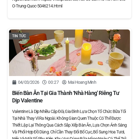
O-Trung-Quoc-5046214.html
TIN TỨC
04/03/2026
00:27
Mai Hoang Minh
Biến Bàn Ăn Tại Gia Thành ‘nhà Hàng’ Riêng Tư
Dịp Valentine
Valentine Là Dịp Nhiều Cặp Đôi, Gia Đình Lựa Chọn Tổ Chức Bữa Tối
Tại Nhà Thay Vì Ra Ngoài. Không Gian Quen Thuộc Có Thể Được
Thiết Lập Lại Thông Qua Cách Sắp Xếp Bàn Ăn, Lựa Chọn Ánh Sáng
Và Phối Hợp Đồ Dùng. Chỉ Cần Thay Đổi Bố Cục, Bổ Sung Hoa Tươi,
Nến Và Một Số Phụ Kiện, Khu Vực Dùng Bữa Hằng Ngày Có Thể Trở