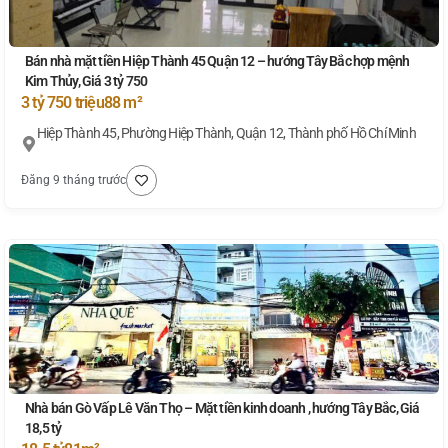
Bán nhà mặt tiền Hiệp Thành 45 Quận 12 – hướng Tây Bắc hợp mệnh
Kim Thủy, Giá 3 tỷ 750
3 tỷ 750 triệu
88 m²
Hiệp Thành 45, Phường Hiệp Thành, Quận 12, Thành phố Hồ Chí Minh
Đăng 9 tháng trước
Nhà bán Gò Vấp Lê Văn Thọ – Mặt tiền kinh doanh , hướng Tây Bắc, Giá
18,5 tỷ