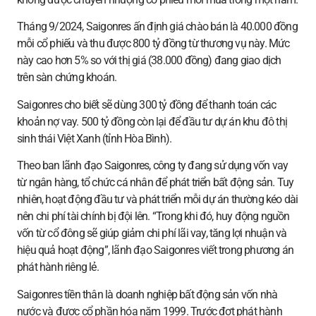
Tháng 9/2024, Saigonres ấn định giá chào bán là 40.000 đồng
mỗi cổ phiếu và thu được 800 tỷ đồng từ thương vụ này. Mức
này cao hơn 5% so với thị giá (38.000 đồng) đang giao dịch
trên sàn chứng khoán.
Saigonres cho biết sẽ dùng 300 tỷ đồng để thanh toán các
khoản nợ vay. 500 tỷ đồng còn lại để đầu tư dự án khu đô thị
sinh thái Việt Xanh (tỉnh Hòa Bình).
Theo ban lãnh đạo Saigonres, công ty đang sử dụng vốn vay
từ ngân hàng, tổ chức cá nhân để phát triển bất động sản. Tuy
nhiên, hoạt động đầu tư và phát triển mỗi dự án thường kéo dài
nên chi phí tài chính bị đội lên. “Trong khi đó, huy động nguồn
vốn từ cổ đông sẽ giúp giảm chi phí lãi vay, tăng lợi nhuận và
hiệu quả hoạt động”, lãnh đạo Saigonres viết trong phương án
phát hành riêng lẻ.
Saigonres tiền thân là doanh nghiệp bất động sản vốn nhà
nước và được cổ phần hóa năm 1999. Trước đợt phát hành