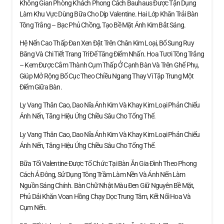
Không Gian Phòng Khách Phong Cách Bauhaus Được Tận Dụng
Làm Khu Vực Dùng Bữa Cho Dịp Valentine. Hai Lớp Khăn Trải Bàn
Tông Trắng – Bạc Phủ Chồng, Tạo Bề Mặt Ánh Kim Bắt Sáng.
Hệ Nến Cao Thấp Đan Xen Đặt Trên Chân Kim Loại, Bổ Sung Ruy
Băng Và Chi Tiết Trang Trí Để Tăng Điểm Nhấn. Hoa Tươi Tông Trắng
– Kem Được Cắm Thành Cụm Thấp Ở Cạnh Bàn Và Trên Ghế Phụ,
Giúp Mở Rộng Bố Cục Theo Chiều Ngang Thay Vì Tập Trung Một
Điểm Giữa Bàn.
Ly Vang Thân Cao, Dao Nĩa Ánh Kim Và Khay Kim Loại Phản Chiếu
Ánh Nến, Tăng Hiệu Ứng Chiều Sâu Cho Tổng Thể.
Ly Vang Thân Cao, Dao Nĩa Ánh Kim Và Khay Kim Loại Phản Chiếu
Ánh Nến, Tăng Hiệu Ứng Chiều Sâu Cho Tổng Thể.
Bữa Tối Valentine Được Tổ Chức Tại Bàn Ăn Gia Đình Theo Phong
Cách Á Đông, Sử Dụng Tông Trầm Làm Nền Và Ánh Nến Làm
Nguồn Sáng Chính. Bàn Chữ Nhật Màu Đen Giữ Nguyên Bề Mặt,
Phủ Dải Khăn Voan Hồng Chạy Dọc Trung Tâm, Kết Nối Hoa Và
Cụm Nến.