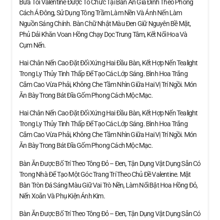
Bữa Tối Valentine Được Tổ Chức Tại Bàn Ăn Gia Đình Theo Phong
Cách Á Đông, Sử Dụng Tông Trầm Làm Nền Và Ánh Nến Làm
Nguồn Sáng Chính. Bàn Chữ Nhật Màu Đen Giữ Nguyên Bề Mặt,
Phủ Dải Khăn Voan Hồng Chạy Dọc Trung Tâm, Kết Nối Hoa Và
Cụm Nến.
Hai Chân Nến Cao Đặt Đối Xứng Hai Đầu Bàn, Kết Hợp Nến Tealight
Trong Ly Thủy Tinh Thấp Để Tạo Các Lớp Sáng. Bình Hoa Trắng
Cắm Cao Vừa Phải, Không Che Tầm Nhìn Giữa Hai Vị Trí Ngồi. Món
Ăn Bày Trong Bát Đĩa Gốm Phong Cách Mộc Mạc.
Hai Chân Nến Cao Đặt Đối Xứng Hai Đầu Bàn, Kết Hợp Nến Tealight
Trong Ly Thủy Tinh Thấp Để Tạo Các Lớp Sáng. Bình Hoa Trắng
Cắm Cao Vừa Phải, Không Che Tầm Nhìn Giữa Hai Vị Trí Ngồi. Món
Ăn Bày Trong Bát Đĩa Gốm Phong Cách Mộc Mạc.
Bàn Ăn Được Bố Trí Theo Tông Đỏ – Đen, Tận Dụng Vật Dụng Sẵn Có
Trong Nhà Để Tạo Một Góc Trang Trí Theo Chủ Đề Valentine. Mặt
Bàn Tròn Đá Sáng Màu Giữ Vai Trò Nền, Làm Nổi Bật Hoa Hồng Đỏ,
Nến Xoắn Và Phụ Kiện Ánh Kim.
Bàn Ăn Được Bố Trí Theo Tông Đỏ – Đen, Tận Dụng Vật Dụng Sẵn Có