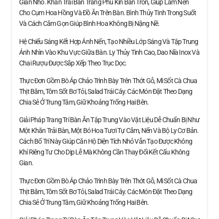
Gian Nhỏ. Khăn Trải Bàn Trắng Phủ Kín Bàn Tròn, Giúp Làm Nền
Cho Cụm Hoa Hồng Và Đồ Ăn Trên Bàn. Bình Thủy Tinh Trong Suốt
Và Cách Cắm Gọn Giúp Bình Hoa Không Bị Nặng Nề.
Hệ Chiếu Sáng Kết Hợp Ánh Nến, Tạo Nhiều Lớp Sáng Và Tập Trung
Ánh Nhìn Vào Khu Vực Giữa Bàn. Ly Thủy Tinh Cao, Dao Nĩa Inox Và
Chai Rượu Được Sắp Xếp Theo Trục Dọc.
Thực Đơn Gồm Bò Áp Chảo Trình Bày Trên Thớt Gỗ, Mì Sốt Cà Chua
Thịt Băm, Tôm Sốt Bơ Tỏi, Salad Trái Cây. Các Món Đặt Theo Dạng
Chia Sẻ Ở Trung Tâm, Giữ Khoảng Trống Hai Bên.
Giải Pháp Trang Trí Bàn Ăn Tập Trung Vào Vật Liệu Dễ Chuẩn Bị Như
Một Khăn Trải Bàn, Một Bó Hoa Tươi Tự Cắm, Nến Và Bộ Ly Cơ Bản.
Cách Bố Trí Này Giúp Căn Hộ Diện Tích Nhỏ Vẫn Tạo Được Không
Khí Riêng Tư Cho Dịp Lễ Mà Không Cần Thay Đổi Kết Cấu Không
Gian.
Thực Đơn Gồm Bò Áp Chảo Trình Bày Trên Thớt Gỗ, Mì Sốt Cà Chua
Thịt Băm, Tôm Sốt Bơ Tỏi, Salad Trái Cây. Các Món Đặt Theo Dạng
Chia Sẻ Ở Trung Tâm, Giữ Khoảng Trống Hai Bên.