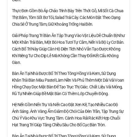
Thực Đơn Gồm Bò Áp Chảo Trình Bày Trên Thớt Gỗ, Mì Sốt Cà Chua
Thịt Băm, Tôm Sốt Bơ Tỏi, Salad Trái Cây. Các Món Đặt Theo Dạng
Chia Sẻ Ở Trung Tâm, Giữ Khoảng Trống Hai Bên.
Giải Pháp Trang Trí Bàn Ăn Tập Trung Vào Vật Liệu Dễ Chuẩn Bị Như
Một Khăn Trải Bàn, Một Bó Hoa Tươi Tự Cắm, Nến Và Bộ Ly Cơ Bản.
Cách Bố Trí Này Giúp Căn Hộ Diện Tích Nhỏ Vẫn Tạo Được Không
Khí Riêng Tư Cho Dịp Lễ Mà Không Cần Thay Đổi Kết Cấu Không
Gian.
Bàn Ăn Tại Nhà Được Bố Trí Theo Tông Hồng Và Kem, Sử Dụng
Khăn Trải Bàn Màu Pastel Làm Nền Và Phủ Thêm Một Dải Vải Voan
Hồng Chạy Dọc Mặt Bàn Để Tạo Trục Thị Giác. Chất Liệu Vải Mỏng,
Rũ Tự Nhiên Giúp Bề Mặt Bàn Có Thêm Lớp Chuyển Động.
Hệ Nến Gồm Nến Trụ Và Nến Cao Đặt Xen Kẽ, Tạo Nhiều Cao Độ
Ánh Sáng. Ánh Vàng Ấm Giảm Độ Chói Của Đèn Trần, Tập Trung Sự
Chú Ý Vào Khu Vực Trung Tâm. Cánh Hoa Rải Rác Kết Hợp Chuỗi
Hạt Trang Trí Giúp Tăng Chiều Sâu Cho Bố Cục Bàn Tròn.
Bàn Ăn Tại Nhà Được Bố Trí Theo Tông Hồng Và Kem, Sử Dụng