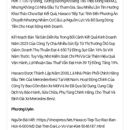
Hơn 1.130 Tỷ Đồng, Tương Đương Khoảng 180 Triệu Đồng Mỗi M2,
Nhưng Không Có Nhà Đầu Tư Tham Gia. Sau Nhiều Lần Tìm Hướng
Khai Thác Chưa Đạt Kết Quả, Haxaco Tiếp Tục Tính Đến Phương Án
Chuyển Nhượng Nhằm Cơ Cấu Lại Nguồn Lực Và Bổ Sung Dòng
Tiền Cho Hoạt Động Kinh Doanh.
Kế Hoạch Bán Tài Sản Diễn Ra Trong Bối Cảnh Kết Quả Kinh Doanh
Năm 2025 Của Công Ty Chịu Nhiều Sức Ép Từ Thị Trường Ôtô Suy
Giảm. Doanh Thu Thuần Đạt 4.650 Tỷ Đồng, Sụt Gần 16% So Với
Năm Trước. Tuy Vậy, Nhờ Kiểm Soát Chi Phí Và Cải Thiện Hiệu Quả
Vận Hành, Lợi Nhuận Sau Thuế Vẫn Đạt Hơn 39 Tỷ Đồng, Tăng 19%.
Haxaco Được Thành Lập Năm 2000, Là Nhà Phân Phối Chính Hãng
Đầu Tiên Của Mercedes-Benz Tại Việt Nam. Hoạt Động Chính Của
Công Ty Bao Gồm Bán Xe Mới Và Xe Đã Qua Sử Dụng, Cung Cấp
Dịch Vụ Bảo Hành, Sửa Chữa, Phụ Tùng Chính Hãng, Cho Thuê Và
Định Giá Xe Mercedes‑Benz.
Phương Uyên
Nguồn Bài Viết : Https://vnexpress.net/haxaco-Tiep-Tuc-Rao-Ban-
Hon-6-000-M2-Dat-Tren-Dai-Lo-Vo-Van-Kiet-5046187.html