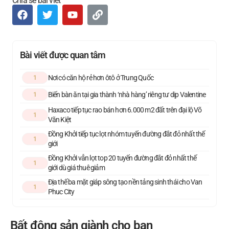
Chia sẻ bài viết
Bài viết được quan tâm
Nơi có căn hộ rẻ hơn ôtô ở Trung Quốc
1
Biến bàn ăn tại gia thành ‘nhà hàng’ riêng tư dịp Valentine
1
Haxaco tiếp tục rao bán hơn 6.000 m2 đất trên đại lộ Võ
1
Văn Kiệt
Đồng Khởi tiếp tục lọt nhóm tuyến đường đắt đỏ nhất thế
1
giới
Đồng Khởi vẫn lọt top 20 tuyến đường đắt đỏ nhất thế
1
giới dù giá thuê giảm
Địa thế ba mặt giáp sông tạo nền tảng sinh thái cho Van
1
Phuc City
Bất động sản giành cho bạn