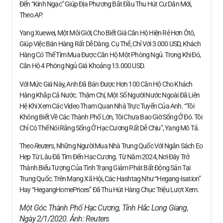
Đến “kinh Ngạc” Giúp Địa Phương Bắt Đầu Thu Hút Cư Dân Mới,
Theo
AP.
Yang Xuewei, Một Môi Giới, Cho Biết Giá Căn Hộ Hiện Rẻ Hơn Ôtô,
Giúp Việc Bán Hàng Rất Dễ Dàng. Cụ Thể, Chỉ Với 3.000 USD, Khách
Hàng Có Thể Tìm Mua Được Căn Hộ Một Phòng Ngủ. Trong Khi Đó,
Căn Hộ 4 Phòng Ngủ Giá Khoảng 13.000 USD.
Với Mức Giá Này, Anh Đã Bán Được Hơn 100 Căn Hộ Cho Khách
Hàng Khắp Cả Nước. Thậm Chí, Một Số Người Nước Ngoài Đã Liên
Hệ Khi Xem Các Video Tham Quan Nhà Trực Tuyến Của Anh. “Tôi
Không Biết Về Các Thành Phố Lớn, Tôi Chưa Bao Giờ Sống Ở Đó. Tôi
Chỉ Có Thể Nói Rằng Sống Ở Hạc Cương Rất Dễ Chịu”, Yang Mô Tả.
Theo
Reuters
, Những Người Mua Nhà Trung Quốc Với Ngân Sách Eo
Hẹp Từ Lâu Đã Tìm Đến Hạc Cương. Từ Năm 2024, Nơi Đây Trở
Thành Biểu Tượng Của Tình Trạng Giảm Phát Bất Động Sản Tại
Trung Quốc. Trên Mạng Xã Hội, Các Hashtag Như “Hegang-Isation”
Hay “HegangHomePrices” Đã Thu Hút Hàng Chục Triệu Lượt Xem.
Một Góc Thành Phố Hạc Cương, Tỉnh Hắc Long Giang,
Ngày 2/1/2020. Ảnh:
Reuters