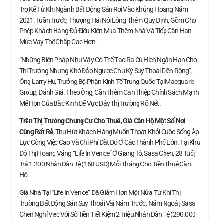
Trợ Kể Từ Khi Ngành Bất Động Sản Rơi Vào Khủng Hoảng Năm
2021. Tuần Trước, Thượng Hải Nới Lỏng Thêm Quy Định, Gồm Cho
Phép Khách Hàng Đủ Điều Kiện Mua Thêm Nhà Và Tiếp Cận Hạn
Mức Vay Thế Chấp Cao Hơn.
“Những Biện Pháp Như Vậy Có Thể Tạo Ra Cú Hích Ngắn Hạn Cho
Thị Trường Nhưng Khó Đảo Ngược Chu Kỳ Suy Thoái Diện Rộng”,
Ông Larry Hu, Trưởng Bộ Phận Kinh Tế Trung Quốc Tại Macquarie
Group, Đánh Giá. Theo Ông, Cần Thêm Can Thiệp Chính Sách Mạnh
Mẽ Hơn Của Bắc Kinh Để Vực Dậy Thị Trường Rõ Nét.
Trên Thị Trường Chung Cư Cho Thuê, Giá Căn Hộ
Một Số Nơi
Cũng Rất Rẻ
, Thu Hút Khách Hàng Muốn Thoát Khỏi Cuộc Sống Áp
Lực Công Việc Cao Và Chi Phí Đắt Đỏ Ở Các Thành Phố Lớn. Tại Khu
Đô Thị Hoang Vắng “Life In Venice” Ở Giang Tô, Sasa Chen, 28 Tuổi,
Trả 1.200 Nhân Dân Tệ (168 USD) Mỗi Tháng Cho Tiền Thuê Căn
Hộ.
Giá Nhà Tại “Life In Venice” Đã Giảm Hơn Một Nửa Từ Khi Thị
Trường Bất Động Sản Suy Thoái Vài Năm Trước. Năm Ngoái, Sasa
Chen Nghỉ Việc Với Số Tiền Tiết Kiệm 2 Triệu Nhân Dân Tệ (290.000