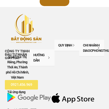
Xem thêm
QUY ĐỊNH
CHI NHÁNH
DIAOCPHONGTHU
CÔNG TY TNHH
ĐẦU TƯ NHÂN
HƯỚNG
Số 432 Lê Thị
GIA PHÁT
DẪN
Riêng, Phường
Thới An, Thành
phố Hồ Chí Minh,
Việt Nam
0921.456.969
Tải ứng dụng