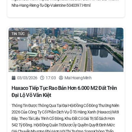
Nha-Hang-Rieng-Tu-Dip-Valentine-5040397.html
TIN TỨC
03/03/2026
17:03
Mai Hoang Minh
Haxaco Tiếp Tục Rao Bán Hơn 6.000 M2 Đất Trên
Đại Lộ Võ Văn Kiệt
Thông Tin Được Thông Qua Tại Đại Hội Đồng Cổ Đông Thường Niên
2026 Của Công Ty Cổ Phần Dịch Vụ Ô Tô Hàng Xanh (Haxaco) Mới
Đây. Theo Tài Liệu Trình Cổ Đông, Khu Đất Có Giá Trị Sổ Sách Hơn
542 Tỷ Đồng. Hội Đồng Quản Trị Được Ủy Quyền Quyết Định Mức
Giá Chuyển Nhượng Phù Hợp Với Thị Trường, Song Không Thấp