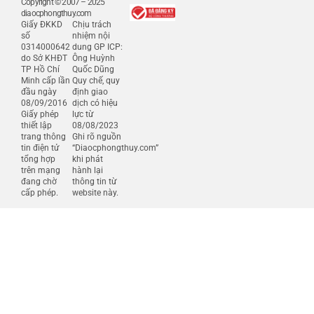
Copyright © 2007 – 2025
diaocphongthuy.com
Giấy ĐKKD
Chịu trách
số
nhiệm nội
0314000642
dung GP ICP:
do Sở KHĐT
Ông Huỳnh
TP Hồ Chí
Quốc Dũng
Minh cấp lần
Quy chế, quy
đầu ngày
định giao
08/09/2016
dịch có hiệu
Giấy phép
lực từ
thiết lập
08/08/2023
trang thông
Ghi rõ nguồn
tin điện tử
“Diaocphongthuy.com”
tổng hợp
khi phát
trên mạng
hành lại
đang chờ
thông tin từ
cấp phép.
website này.