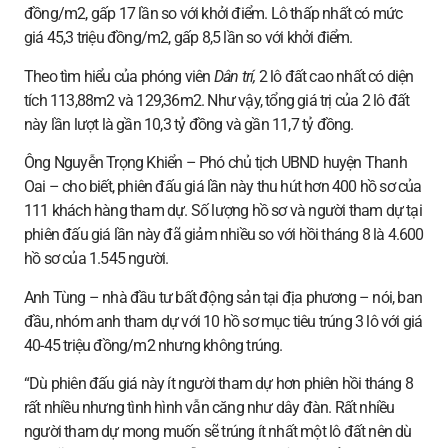
đồng/m2, gấp 17 lần so với khởi điểm. Lô thấp nhất có mức
giá 45,3 triệu đồng/m2, gấp 8,5 lần so với khởi điểm.
Theo tìm hiểu của phóng viên
Dân trí,
2 lô đất cao nhất có diện
tích 113,88m2 và 129,36m2. Như vậy, tổng giá trị của 2 lô đất
này lần lượt là gần 10,3 tỷ đồng và gần 11,7 tỷ đồng.
Ông Nguyễn Trọng Khiển – Phó chủ tịch UBND huyện Thanh
Oai – cho biết, phiên đấu giá lần này thu hút hơn 400 hồ sơ của
111 khách hàng tham dự. Số lượng hồ sơ và người tham dự tại
phiên đấu giá lần này đã giảm nhiều so với hồi tháng 8 là 4.600
hồ sơ của 1.545 người.
Anh Tùng – nhà đầu tư bất động sản tại địa phương – nói, ban
đầu, nhóm anh tham dự với 10 hồ sơ mục tiêu trúng 3 lô với giá
40-45 triệu đồng/m2 nhưng không trúng.
“Dù phiên đấu giá này ít người tham dự hơn phiên hồi tháng 8
rất nhiều nhưng tình hình vẫn căng như dây đàn. Rất nhiều
người tham dự mong muốn sẽ trúng ít nhất một lô đất nên dù