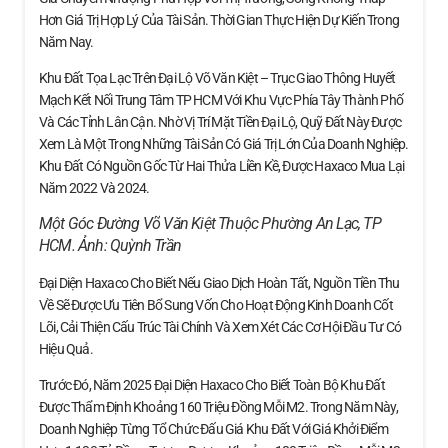
Hơn Giá Trị Hợp Lý Của Tài Sản. Thời Gian Thực Hiện Dự Kiến Trong
Năm Nay.
Khu Đất Tọa Lạc Trên Đại Lộ Võ Văn Kiệt – Trục Giao Thông Huyết
Mạch Kết Nối Trung Tâm TP HCM Với Khu Vực Phía Tây Thành Phố
Và Các Tỉnh Lân Cận. Nhờ Vị Trí Mặt Tiền Đại Lộ, Quỹ Đất Này Được
Xem Là Một Trong Những Tài Sản Có Giá Trị Lớn Của Doanh Nghiệp.
Khu Đất Có Nguồn Gốc Từ Hai Thửa Liền Kề, Được Haxaco Mua Lại
Năm 2022 Và 2024.
Một Góc Đường Võ Văn Kiệt Thuộc Phường An Lạc, TP
HCM. Ảnh:
Quỳnh Trần
Đại Diện Haxaco Cho Biết Nếu Giao Dịch Hoàn Tất, Nguồn Tiền Thu
Về Sẽ Được Ưu Tiên Bổ Sung Vốn Cho Hoạt Động Kinh Doanh Cốt
Lõi, Cải Thiện Cấu Trúc Tài Chính Và Xem Xét Các Cơ Hội Đầu Tư Có
Hiệu Quả.
Trước Đó, Năm 2025 Đại Diện Haxaco Cho Biết Toàn Bộ Khu Đất
Được Thẩm Định Khoảng 160 Triệu Đồng Mỗi M2. Trong Năm Này,
Doanh Nghiệp Từng Tổ Chức Đấu Giá Khu Đất Với Giá Khởi Điểm