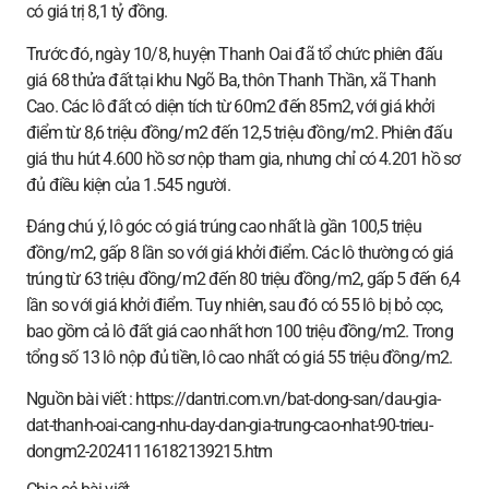
có giá trị 8,1 tỷ đồng.
Trước đó, ngày 10/8, huyện Thanh Oai đã tổ chức phiên đấu
giá 68 thửa đất tại khu Ngõ Ba, thôn Thanh Thần, xã Thanh
Cao. Các lô đất có diện tích từ 60m2 đến 85m2, với giá khởi
điểm từ 8,6 triệu đồng/m2 đến 12,5 triệu đồng/m2. Phiên đấu
giá thu hút 4.600 hồ sơ nộp tham gia, nhưng chỉ có 4.201 hồ sơ
đủ điều kiện của 1.545 người.
Đáng chú ý, lô góc có giá trúng cao nhất là gần 100,5 triệu
đồng/m2, gấp 8 lần so với giá khởi điểm. Các lô thường có giá
trúng từ 63 triệu đồng/m2 đến 80 triệu đồng/m2, gấp 5 đến 6,4
lần so với giá khởi điểm. Tuy nhiên, sau đó có 55 lô bị bỏ cọc,
bao gồm cả lô đất giá cao nhất hơn 100 triệu đồng/m2. Trong
tổng số 13 lô nộp đủ tiền, lô cao nhất có giá 55 triệu đồng/m2.
Nguồn bài viết : https://dantri.com.vn/bat-dong-san/dau-gia-
dat-thanh-oai-cang-nhu-day-dan-gia-trung-cao-nhat-90-trieu-
dongm2-20241116182139215.htm