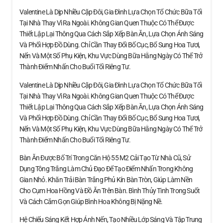
Valentine Là Dịp Nhiều Cặp Đôi, Gia Đình Lựa Chọn Tổ Chức Bữa Tối
Tại Nhà Thay Vì Ra Ngoài. Không Gian Quen Thuộc Có Thể Được
Thiết Lập Lại Thông Qua Cách Sắp Xếp Bàn Ăn, Lựa Chọn Ánh Sáng
Và Phối Hợp Đồ Dùng. Chỉ Cần Thay Đổi Bố Cục, Bổ Sung Hoa Tươi,
Nến Và Một Số Phụ Kiện, Khu Vực Dùng Bữa Hằng Ngày Có Thể Trở
Thành Điểm Nhấn Cho Buổi Tối Riêng Tư.
Valentine Là Dịp Nhiều Cặp Đôi, Gia Đình Lựa Chọn Tổ Chức Bữa Tối
Tại Nhà Thay Vì Ra Ngoài. Không Gian Quen Thuộc Có Thể Được
Thiết Lập Lại Thông Qua Cách Sắp Xếp Bàn Ăn, Lựa Chọn Ánh Sáng
Và Phối Hợp Đồ Dùng. Chỉ Cần Thay Đổi Bố Cục, Bổ Sung Hoa Tươi,
Nến Và Một Số Phụ Kiện, Khu Vực Dùng Bữa Hằng Ngày Có Thể Trở
Thành Điểm Nhấn Cho Buổi Tối Riêng Tư.
Bàn Ăn Được Bố Trí Trong Căn Hộ 55 M2 Cải Tạo Từ Nhà Cũ, Sử
Dụng Tông Trắng Làm Chủ Đạo Để Tạo Điểm Nhấn Trong Không
Gian Nhỏ. Khăn Trải Bàn Trắng Phủ Kín Bàn Tròn, Giúp Làm Nền
Cho Cụm Hoa Hồng Và Đồ Ăn Trên Bàn. Bình Thủy Tinh Trong Suốt
Và Cách Cắm Gọn Giúp Bình Hoa Không Bị Nặng Nề.
Hệ Chiếu Sáng Kết Hợp Ánh Nến, Tạo Nhiều Lớp Sáng Và Tập Trung