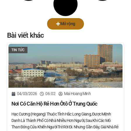
Mở rộng
Bài viết khác
TIN TỨC
04/03/2026
06:02
Mai Hoang Minh
Nơi Có Căn Hộ Rẻ Hơn Ôtô Ở Trung Quốc
Hạc Cương (Hegang) Thuộc Tỉnh Hắc Long Giang, Được Mệnh
Danh Là Thành Phố Có Nhà Nhiều Hơn Người, Sau Khi Các Mỏ
Than Đóng Cửa Khiến Người Trẻ Rời Đi. Nhưng Gần Đây, Giá Nhà Rẻ