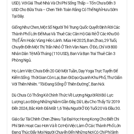
USD). Với Giá Thuê Nhà Và Chi Phí Sống Thấp – Tốn Chưa Đến 3
USD Cho Bữa Trưa – Chen Tính Toán Rằng Có Thể Nghỉ Hưu Sớm
Tại Đây.
Giống Như Chen, Một Số Người Trẻ Trung Quốc Quyết Định Rời Các
Thành Phố Lớn Để Mua Và Thuê Các Căn Hộ Giá Rẻ Ở Các Khu Đô
Thị Ế Ẩm Hoặc Vùng Hẻo Lánh. Mùa Hè 2025, Ban Zhao, 29 Tuổi,
Chuyển Đến Một Thị Trấn Nhỏ Ở Tỉnh Vân Nam. Ở Đó, Chỉ Với 800
Nhân Dân Tệ Mỗi Tháng (110 USD), Ban Và Bạn Trai Thuê Căn 3
Phòng Ngủ.
Họ Làm Việc Chưa Đến 20 Giờ Một Tuần, Dạy Yoga Trực Tuyến Để
Kiếm Sống. Thời Gian Còn Lại, Ban Đi Dạo Quanh Khu Phố, Thư Giãn
Với Thiên Nhiên. “Tôi Đang Sống Ở Thiên Đường”, Ban Nói.
Dù Chưa Có Thống Kê Chính Thức Về Lượng Người Rời Bỏ Lực
Lượng Lao Động Những Năm Gần Đây, Dữ Liệu Cho Thấy Từ 2019
Đến 2024, Bắc Kinh Đã Mất 1,6 Triệu Người Ở Độ Tuổi 20 Và Đầu 30.
Giáo Sư Tài Chính Chen Zhiwu Tại Đại Học Hong Kong Cho Biết Chi
Phí Sinh Hoạt Cao Hơn Và Ít Cơ Hội Việc Làm Ở Các Thành Phố Lớn
Đang Thúc Đẩy Mọi Người Chuyển Đến Những Nơi Có Chi Phí Sinh