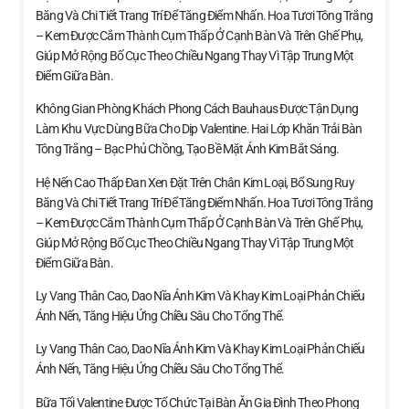
Băng Và Chi Tiết Trang Trí Để Tăng Điểm Nhấn. Hoa Tươi Tông Trắng
– Kem Được Cắm Thành Cụm Thấp Ở Cạnh Bàn Và Trên Ghế Phụ,
Giúp Mở Rộng Bố Cục Theo Chiều Ngang Thay Vì Tập Trung Một
Điểm Giữa Bàn.
Không Gian Phòng Khách Phong Cách Bauhaus Được Tận Dụng
Làm Khu Vực Dùng Bữa Cho Dịp Valentine. Hai Lớp Khăn Trải Bàn
Tông Trắng – Bạc Phủ Chồng, Tạo Bề Mặt Ánh Kim Bắt Sáng.
Hệ Nến Cao Thấp Đan Xen Đặt Trên Chân Kim Loại, Bổ Sung Ruy
Băng Và Chi Tiết Trang Trí Để Tăng Điểm Nhấn. Hoa Tươi Tông Trắng
– Kem Được Cắm Thành Cụm Thấp Ở Cạnh Bàn Và Trên Ghế Phụ,
Giúp Mở Rộng Bố Cục Theo Chiều Ngang Thay Vì Tập Trung Một
Điểm Giữa Bàn.
Ly Vang Thân Cao, Dao Nĩa Ánh Kim Và Khay Kim Loại Phản Chiếu
Ánh Nến, Tăng Hiệu Ứng Chiều Sâu Cho Tổng Thể.
Ly Vang Thân Cao, Dao Nĩa Ánh Kim Và Khay Kim Loại Phản Chiếu
Ánh Nến, Tăng Hiệu Ứng Chiều Sâu Cho Tổng Thể.
Bữa Tối Valentine Được Tổ Chức Tại Bàn Ăn Gia Đình Theo Phong