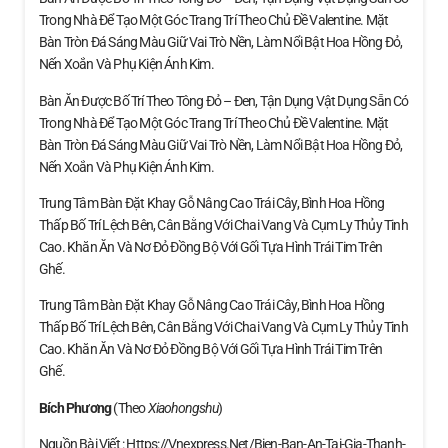
Trong Nhà Để Tạo Một Góc Trang Trí Theo Chủ Đề Valentine. Mặt
Bàn Tròn Đá Sáng Màu Giữ Vai Trò Nền, Làm Nổi Bật Hoa Hồng Đỏ,
Nến Xoắn Và Phụ Kiện Ánh Kim.
Bàn Ăn Được Bố Trí Theo Tông Đỏ – Đen, Tận Dụng Vật Dụng Sẵn Có
Trong Nhà Để Tạo Một Góc Trang Trí Theo Chủ Đề Valentine. Mặt
Bàn Tròn Đá Sáng Màu Giữ Vai Trò Nền, Làm Nổi Bật Hoa Hồng Đỏ,
Nến Xoắn Và Phụ Kiện Ánh Kim.
Trung Tâm Bàn Đặt Khay Gỗ Nâng Cao Trái Cây, Bình Hoa Hồng
Thấp Bố Trí Lệch Bên, Cân Bằng Với Chai Vang Và Cụm Ly Thủy Tinh
Cao. Khăn Ăn Và Nơ Đỏ Đồng Bộ Với Gối Tựa Hình Trái Tim Trên
Ghế.
Trung Tâm Bàn Đặt Khay Gỗ Nâng Cao Trái Cây, Bình Hoa Hồng
Thấp Bố Trí Lệch Bên, Cân Bằng Với Chai Vang Và Cụm Ly Thủy Tinh
Cao. Khăn Ăn Và Nơ Đỏ Đồng Bộ Với Gối Tựa Hình Trái Tim Trên
Ghế.
Bích Phương
(theo
Xiaohongshu
)
Nguồn Bài Viết : Https://vnexpress.net/bien-Ban-An-Tai-Gia-Thanh-