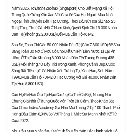
Năm 2025, Tờ
Lianhe Zaobao
(Singapore) Cho Biết Mạng Xã Hội
Trung Quốc Từng Xôn Xao Với Chia Sẻ Của Hai Người Mua Nhà
Ngoại Tỉnh Chuyển Đến Hạc Cương. Theo Đó, Nữ Họa Sĩ Zhao, 25
Tuổi, Từng Thuê Căn Hộ Ở Nam Kinh, Quyết Định Chi 15.000 Nhân
Dân Tệ (khoảng 2.200 USD) Để Mua Căn Hộ 46 M2.
Sau Đó, Zhao Chi Gần 50.000 Nhân Dân Tệ (gần 7.300 USD) Để Sửa
Sang Toàn Bộ Nơi Ở Mới. Cô Cho Biết Chi Phí Điện Nước, Đi Lại, Ăn
Uống Ở Thị Trấn Khoảng 3.000 Nhân Dân Tệ (tương Đương 435
USD) Mỗi Tháng. “Ở Đây Trời Trong Xanh, Phong Cảnh Đẹp, Cuộc
Sống Rất Tiện Lợi”, Cô Nhận Xét. Tương Tự, Xiao Hao, Sinh Năm
1990, Mua Căn Hộ 70 M2 Ở Hạc Cương Với Giá 40.000 Nhân Dân
Tệ (hơn 5.800 USD).
Căn Hộ Rẻ Hơn Ôtô Tại Hạc Cương Có Thể Cá Biệt, Nhưng Nhìn
Chung Giá Nhà Ở Trung Quốc Vẫn Trên Đà Giảm. Theo Khảo Sát
Của China Index Academy, Giá Nhà Mới Tháng 2 Tại 100 Thành Phố
Hàng Đầu Giảm 0,04% So Với Tháng 1, Mức Sụt Mạnh Nhất Kể Từ
Cuối 2022.
Nhu Cầu Mua Nhà Vẫn Ở Mức Thấp, Bất Chấp Các Chính Sách Hỗ