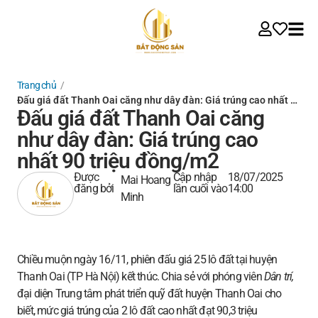
Trang chủ
/
Đấu giá đất Thanh Oai căng như dây đàn: Giá trúng cao nhất …
Đấu giá đất Thanh Oai căng
như dây đàn: Giá trúng cao
nhất 90 triệu đồng/m2
Được
Cập nhập
18/07/2025
Mai Hoang
đăng bởi
lần cuối vào
14:00
Minh
Chiều muộn ngày 16/11, phiên đấu giá 25 lô đất tại huyện
Thanh Oai (TP Hà Nội) kết thúc. Chia sẻ với phóng viên
Dân trí,
đại diện Trung tâm phát triển quỹ đất huyện Thanh Oai cho
biết, mức giá trúng của 2 lô đất cao nhất đạt 90,3 triệu