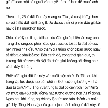
giá đã cao một số người vẫn quyết tâm trả hơn để mua”, anh
nói.
Theo anh, 25 lô đất lần này mang ra đấu giá có vị trí đẹp hơn
so với 68 lô đất hồi tháng 8. Do đó, có thể nói phiên đấu giá lần
này đã hạ nhiệt hơn trước.
Chia sẻ về lý do ít người tham dự đấu giá ở phiên lần này, anh
Tùng cho rằng, do phiên đấu giá trước có tới 55 lô đất bỏ cọc
nên nhiều nhà đầu tư sợ tham gia trúng không bán được ngay
sẽ tiếp tục phải bỏ cọc. Bên cạnh đó, trong thời gian qua, thị
trường đất nền ven Hà Nội đã chững lại, không sôi động như
cách đây 3 tháng.
Phiên đấu giá đất lần này vẫn xuất hiện nhiều lô đất sau khi
trúng lập tức được rao bán chênh. Đơn cử, ông Lương – nhà
đầu tư tới từ Phú Thọ, vừa trúng lô đất có diện tích 157,19m2
với mức giá 45,3 triệu đồng/m2, tương đương hơn 7,1 tỷ đồng.
Ngay sau khi trúng, người này lập tức rao bán chênh với mức
giá 1 tỷ đồng. Như vậy, nếu giao dịch thành công lô đất này sẽ