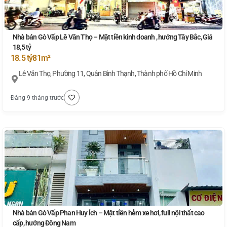
Nhà bán Gò Vấp Lê Văn Thọ – Mặt tiền kinh doanh , hướng Tây Bắc, Giá
18,5 tỷ
18.5 tỷ
81m²
Lê Văn Thọ, Phường 11, Quận Bình Thạnh, Thành phố Hồ Chí Minh
Đăng 9 tháng trước
Nhà bán Gò Vấp Phan Huy Ích – Mặt tiền hẻm xe hơi, full nội thất cao
cấp, hướng Đông Nam