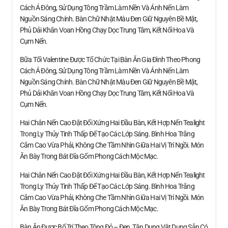
Cách Á Đông, Sử Dụng Tông Trầm Làm Nền Và Ánh Nến Làm
Nguồn Sáng Chính. Bàn Chữ Nhật Màu Đen Giữ Nguyên Bề Mặt,
Phủ Dải Khăn Voan Hồng Chạy Dọc Trung Tâm, Kết Nối Hoa Và
Cụm Nến.
Bữa Tối Valentine Được Tổ Chức Tại Bàn Ăn Gia Đình Theo Phong
Cách Á Đông, Sử Dụng Tông Trầm Làm Nền Và Ánh Nến Làm
Nguồn Sáng Chính. Bàn Chữ Nhật Màu Đen Giữ Nguyên Bề Mặt,
Phủ Dải Khăn Voan Hồng Chạy Dọc Trung Tâm, Kết Nối Hoa Và
Cụm Nến.
Hai Chân Nến Cao Đặt Đối Xứng Hai Đầu Bàn, Kết Hợp Nến Tealight
Trong Ly Thủy Tinh Thấp Để Tạo Các Lớp Sáng. Bình Hoa Trắng
Cắm Cao Vừa Phải, Không Che Tầm Nhìn Giữa Hai Vị Trí Ngồi. Món
Ăn Bày Trong Bát Đĩa Gốm Phong Cách Mộc Mạc.
Hai Chân Nến Cao Đặt Đối Xứng Hai Đầu Bàn, Kết Hợp Nến Tealight
Trong Ly Thủy Tinh Thấp Để Tạo Các Lớp Sáng. Bình Hoa Trắng
Cắm Cao Vừa Phải, Không Che Tầm Nhìn Giữa Hai Vị Trí Ngồi. Món
Ăn Bày Trong Bát Đĩa Gốm Phong Cách Mộc Mạc.
Bàn Ăn Được Bố Trí Theo Tông Đỏ – Đen, Tận Dụng Vật Dụng Sẵn Có