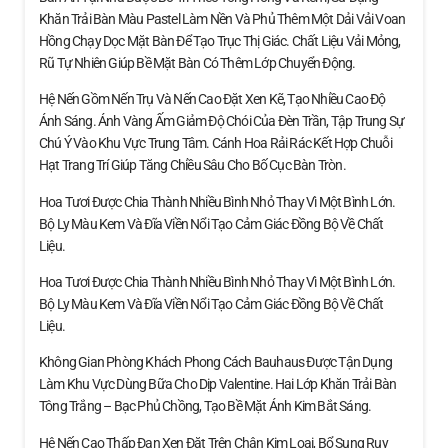
Khăn Trải Bàn Màu Pastel Làm Nền Và Phủ Thêm Một Dải Vải Voan
Hồng Chạy Dọc Mặt Bàn Để Tạo Trục Thị Giác. Chất Liệu Vải Mỏng,
Rũ Tự Nhiên Giúp Bề Mặt Bàn Có Thêm Lớp Chuyển Động.
Hệ Nến Gồm Nến Trụ Và Nến Cao Đặt Xen Kẽ, Tạo Nhiều Cao Độ
Ánh Sáng. Ánh Vàng Ấm Giảm Độ Chói Của Đèn Trần, Tập Trung Sự
Chú Ý Vào Khu Vực Trung Tâm. Cánh Hoa Rải Rác Kết Hợp Chuỗi
Hạt Trang Trí Giúp Tăng Chiều Sâu Cho Bố Cục Bàn Tròn.
Hoa Tươi Được Chia Thành Nhiều Bình Nhỏ Thay Vì Một Bình Lớn.
Bộ Ly Màu Kem Và Đĩa Viền Nổi Tạo Cảm Giác Đồng Bộ Về Chất
Liệu.
Hoa Tươi Được Chia Thành Nhiều Bình Nhỏ Thay Vì Một Bình Lớn.
Bộ Ly Màu Kem Và Đĩa Viền Nổi Tạo Cảm Giác Đồng Bộ Về Chất
Liệu.
Không Gian Phòng Khách Phong Cách Bauhaus Được Tận Dụng
Làm Khu Vực Dùng Bữa Cho Dịp Valentine. Hai Lớp Khăn Trải Bàn
Tông Trắng – Bạc Phủ Chồng, Tạo Bề Mặt Ánh Kim Bắt Sáng.
Hệ Nến Cao Thấp Đan Xen Đặt Trên Chân Kim Loại, Bổ Sung Ruy