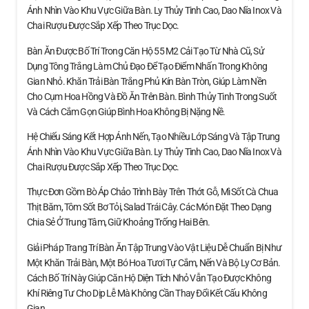
Ánh Nhìn Vào Khu Vực Giữa Bàn. Ly Thủy Tinh Cao, Dao Nĩa Inox Và
Chai Rượu Được Sắp Xếp Theo Trục Dọc.
Bàn Ăn Được Bố Trí Trong Căn Hộ 55 M2 Cải Tạo Từ Nhà Cũ, Sử
Dụng Tông Trắng Làm Chủ Đạo Để Tạo Điểm Nhấn Trong Không
Gian Nhỏ. Khăn Trải Bàn Trắng Phủ Kín Bàn Tròn, Giúp Làm Nền
Cho Cụm Hoa Hồng Và Đồ Ăn Trên Bàn. Bình Thủy Tinh Trong Suốt
Và Cách Cắm Gọn Giúp Bình Hoa Không Bị Nặng Nề.
Hệ Chiếu Sáng Kết Hợp Ánh Nến, Tạo Nhiều Lớp Sáng Và Tập Trung
Ánh Nhìn Vào Khu Vực Giữa Bàn. Ly Thủy Tinh Cao, Dao Nĩa Inox Và
Chai Rượu Được Sắp Xếp Theo Trục Dọc.
Thực Đơn Gồm Bò Áp Chảo Trình Bày Trên Thớt Gỗ, Mì Sốt Cà Chua
Thịt Băm, Tôm Sốt Bơ Tỏi, Salad Trái Cây. Các Món Đặt Theo Dạng
Chia Sẻ Ở Trung Tâm, Giữ Khoảng Trống Hai Bên.
Giải Pháp Trang Trí Bàn Ăn Tập Trung Vào Vật Liệu Dễ Chuẩn Bị Như
Một Khăn Trải Bàn, Một Bó Hoa Tươi Tự Cắm, Nến Và Bộ Ly Cơ Bản.
Cách Bố Trí Này Giúp Căn Hộ Diện Tích Nhỏ Vẫn Tạo Được Không
Khí Riêng Tư Cho Dịp Lễ Mà Không Cần Thay Đổi Kết Cấu Không
Gian.