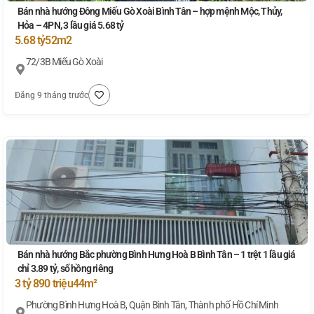
Bán nhà hướng Đông Miếu Gò Xoài Bình Tân – hợp mệnh Mộc, Thủy,
Hỏa – 4PN, 3 lầu giá 5.68 tỷ
5.68 tỷ
52m2
72/3B Miếu Gò Xoài
Đăng 9 tháng trước
Bán nhà hướng Bắc phường Bình Hưng Hoà B Bình Tân – 1 trệt 1 lầu giá
chỉ 3.89 tỷ, sổ hồng riêng
3 tỷ 890 triệu
44m²
Phường Bình Hưng Hoà B, Quận Bình Tân, Thành phố Hồ Chí Minh