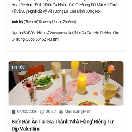
Hoạt Rẻ Hơn. “Đó Là Điều Tự Nhiên. Giới Trẻ Đang Đối Mặt Với Thực
Tế Và Suy Nghĩ Rất Kỹ Về Tương Lai Của Mình”, Ông Nói.
Anh Kỳ
(
Theo AP, Reuters, Lianhe Zaobao)
Nguồn Bài Viết : Https://vnexpress.net/noi-Co-Can-Ho-Re-Hon-Oto-
O-Trung-Quoc-5046214.html
TIN TỨC
04/03/2026
00:27
Mai Hoang Minh
Biến Bàn Ăn Tại Gia Thành ‘nhà Hàng’ Riêng Tư
Dịp Valentine