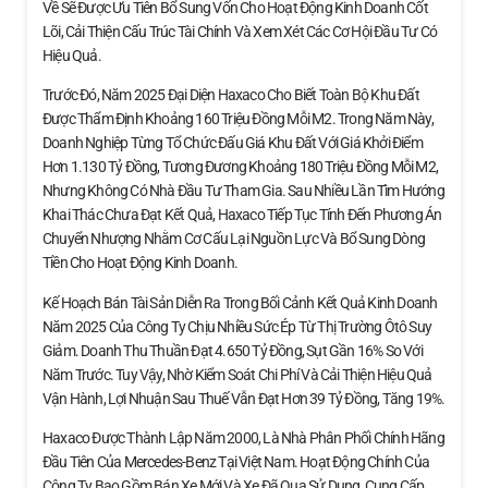
Về Sẽ Được Ưu Tiên Bổ Sung Vốn Cho Hoạt Động Kinh Doanh Cốt
Lõi, Cải Thiện Cấu Trúc Tài Chính Và Xem Xét Các Cơ Hội Đầu Tư Có
Hiệu Quả.
Trước Đó, Năm 2025 Đại Diện Haxaco Cho Biết Toàn Bộ Khu Đất
Được Thẩm Định Khoảng 160 Triệu Đồng Mỗi M2. Trong Năm Này,
Doanh Nghiệp Từng Tổ Chức Đấu Giá Khu Đất Với Giá Khởi Điểm
Hơn 1.130 Tỷ Đồng, Tương Đương Khoảng 180 Triệu Đồng Mỗi M2,
Nhưng Không Có Nhà Đầu Tư Tham Gia. Sau Nhiều Lần Tìm Hướng
Khai Thác Chưa Đạt Kết Quả, Haxaco Tiếp Tục Tính Đến Phương Án
Chuyển Nhượng Nhằm Cơ Cấu Lại Nguồn Lực Và Bổ Sung Dòng
Tiền Cho Hoạt Động Kinh Doanh.
Kế Hoạch Bán Tài Sản Diễn Ra Trong Bối Cảnh Kết Quả Kinh Doanh
Năm 2025 Của Công Ty Chịu Nhiều Sức Ép Từ Thị Trường Ôtô Suy
Giảm. Doanh Thu Thuần Đạt 4.650 Tỷ Đồng, Sụt Gần 16% So Với
Năm Trước. Tuy Vậy, Nhờ Kiểm Soát Chi Phí Và Cải Thiện Hiệu Quả
Vận Hành, Lợi Nhuận Sau Thuế Vẫn Đạt Hơn 39 Tỷ Đồng, Tăng 19%.
Haxaco Được Thành Lập Năm 2000, Là Nhà Phân Phối Chính Hãng
Đầu Tiên Của Mercedes-Benz Tại Việt Nam. Hoạt Động Chính Của
Công Ty Bao Gồm Bán Xe Mới Và Xe Đã Qua Sử Dụng, Cung Cấp