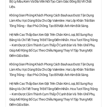
Bộ Ly Màu Kem Và Đĩa Viền Nổi Tạo Cảm Giác Đồng Bộ Về Chất
Liệu.
Không Gian Phòng Khách Phong Cách Bauhaus Được Tận Dụng
Làm Khu Vực Dùng Bữa Cho Dịp Valentine. Hai Lớp Khăn Trải Bàn
Tông Trắng – Bạc Phủ Chồng, Tạo Bề Mặt Ánh Kim Bắt Sáng.
Hệ Nến Cao Thấp Đan Xen Đặt Trên Chân Kim Loại, Bổ Sung Ruy
Băng Và Chi Tiết Trang Trí Để Tăng Điểm Nhấn. Hoa Tươi Tông Trắng
– Kem Được Cắm Thành Cụm Thấp Ở Cạnh Bàn Và Trên Ghế Phụ,
Giúp Mở Rộng Bố Cục Theo Chiều Ngang Thay Vì Tập Trung Một
Điểm Giữa Bàn.
Không Gian Phòng Khách Phong Cách Bauhaus Được Tận Dụng
Làm Khu Vực Dùng Bữa Cho Dịp Valentine. Hai Lớp Khăn Trải Bàn
Tông Trắng – Bạc Phủ Chồng, Tạo Bề Mặt Ánh Kim Bắt Sáng.
Hệ Nến Cao Thấp Đan Xen Đặt Trên Chân Kim Loại, Bổ Sung Ruy
Băng Và Chi Tiết Trang Trí Để Tăng Điểm Nhấn. Hoa Tươi Tông Trắng
– Kem Được Cắm Thành Cụm Thấp Ở Cạnh Bàn Và Trên Ghế Phụ,
Giúp Mở Rộng Bố Cục Theo Chiều Ngang Thay Vì Tập Trung Một
Điểm Giữa Bàn.