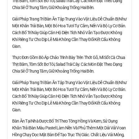
Thịt Băm, Tôm Sốt Bơ Tỏi, Salad Trái Cây. Các Món Đặt Theo Dạng
Chia Sẻ Ở Trung Tâm, Giữ Khoảng Trống Hai Bên.
Giải Pháp Trang Trí Bàn Ăn Tập Trung Vào Vật Liệu Dễ Chuẩn Bị Như
Một Khăn Trải Bàn, Một Bó Hoa Tươi Tự Cắm, Nến Và Bộ Ly Cơ Bản.
Cách Bố Trí Này Giúp Căn Hộ Diện Tích Nhỏ Vẫn Tạo Được Không
Khí Riêng Tư Cho Dịp Lễ Mà Không Cần Thay Đổi Kết Cấu Không
Gian.
Thực Đơn Gồm Bò Áp Chảo Trình Bày Trên Thớt Gỗ, Mì Sốt Cà Chua
Thịt Băm, Tôm Sốt Bơ Tỏi, Salad Trái Cây. Các Món Đặt Theo Dạng
Chia Sẻ Ở Trung Tâm, Giữ Khoảng Trống Hai Bên.
Giải Pháp Trang Trí Bàn Ăn Tập Trung Vào Vật Liệu Dễ Chuẩn Bị Như
Một Khăn Trải Bàn, Một Bó Hoa Tươi Tự Cắm, Nến Và Bộ Ly Cơ Bản.
Cách Bố Trí Này Giúp Căn Hộ Diện Tích Nhỏ Vẫn Tạo Được Không
Khí Riêng Tư Cho Dịp Lễ Mà Không Cần Thay Đổi Kết Cấu Không
Gian.
Bàn Ăn Tại Nhà Được Bố Trí Theo Tông Hồng Và Kem, Sử Dụng
Khăn Trải Bàn Màu Pastel Làm Nền Và Phủ Thêm Một Dải Vải Voan
Hồng Chạy Dọc Mặt Bàn Để Tạo Trục Thị Giác. Chất Liệu Vải Mỏng,