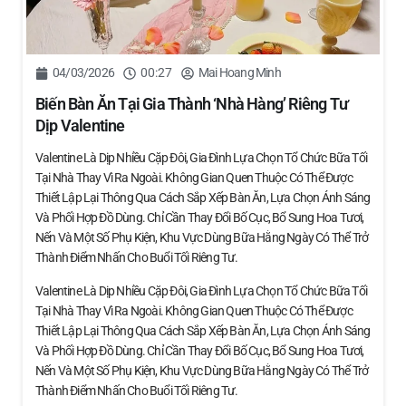
04/03/2026
00:27
Mai Hoang Minh
Biến Bàn Ăn Tại Gia Thành ‘nhà Hàng’ Riêng Tư
Dịp Valentine
Valentine Là Dịp Nhiều Cặp Đôi, Gia Đình Lựa Chọn Tổ Chức Bữa Tối
Tại Nhà Thay Vì Ra Ngoài. Không Gian Quen Thuộc Có Thể Được
Thiết Lập Lại Thông Qua Cách Sắp Xếp Bàn Ăn, Lựa Chọn Ánh Sáng
Và Phối Hợp Đồ Dùng. Chỉ Cần Thay Đổi Bố Cục, Bổ Sung Hoa Tươi,
Nến Và Một Số Phụ Kiện, Khu Vực Dùng Bữa Hằng Ngày Có Thể Trở
Thành Điểm Nhấn Cho Buổi Tối Riêng Tư.
Valentine Là Dịp Nhiều Cặp Đôi, Gia Đình Lựa Chọn Tổ Chức Bữa Tối
Tại Nhà Thay Vì Ra Ngoài. Không Gian Quen Thuộc Có Thể Được
Thiết Lập Lại Thông Qua Cách Sắp Xếp Bàn Ăn, Lựa Chọn Ánh Sáng
Và Phối Hợp Đồ Dùng. Chỉ Cần Thay Đổi Bố Cục, Bổ Sung Hoa Tươi,
Nến Và Một Số Phụ Kiện, Khu Vực Dùng Bữa Hằng Ngày Có Thể Trở
Thành Điểm Nhấn Cho Buổi Tối Riêng Tư.