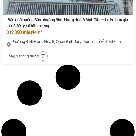
Bán nhà hướng Bắc phường Bình Hưng Hoà B Bình Tân – 1 trệt 1 lầu giá
chỉ 3.89 tỷ, sổ hồng riêng
3 tỷ 890 triệu
44m²
Phường Bình Hưng Hoà B, Quận Bình Tân, Thành phố Hồ Chí Minh
Đăng 9 tháng trước