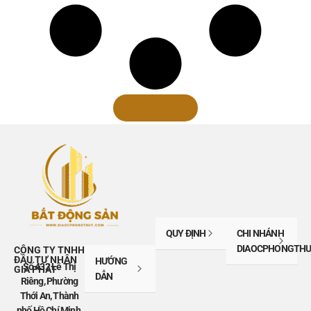
Xem thêm
QUY ĐỊNH
CHI NHÁNH
DIAOCPHONGTHU
CÔNG TY TNHH
ĐẦU TƯ NHÂN
HƯỚNG
Số 432 Lê Thị
GIA PHÁT
DẪN
Riêng, Phường
Thới An, Thành
phố Hồ Chí Minh,