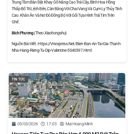
Trung Tâm Bàn Đặt Khay Gỗ Nâng Cao Trái Cây, Bình Hoa Hồng
Thấp Bố Trí Lệch Bên, Cân Bằng Với Chai Vang Và Cụm Ly Thủy Tinh
Cao. Khăn Ăn Và Nơ Đỏ Đồng Bộ Với Gối Tựa Hình Trái Tim Trên
Ghế.
Bích Phương
(theo
Xiaohongshu
)
Nguồn Bài Viết : Https://vnexpress.net/bien-Ban-An-Tai-Gia-Thanh-
Nha-Hang-Rieng-Tu-Dip-Valentine-5040397.html
TIN TỨC
03/03/2026
17:03
Mai Hoang Minh