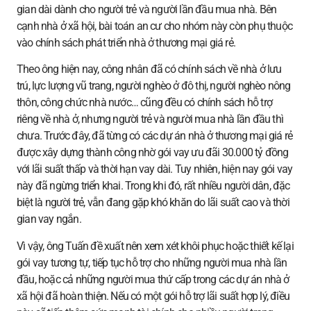
gian dài dành cho người trẻ và người lần đầu mua nhà. Bên
cạnh nhà ở xã hội, bài toán an cư cho nhóm này còn phụ thuộc
vào chính sách phát triển nhà ở thương mại giá rẻ.
Theo ông hiện nay, công nhân đã có chính sách về nhà ở lưu
trú, lực lượng vũ trang, người nghèo ở đô thị, người nghèo nông
thôn, công chức nhà nước… cũng đều có chính sách hỗ trợ
riêng về nhà ở, nhưng người trẻ và người mua nhà lần đầu thì
chưa. Trước đây, đã từng có các dự án nhà ở thương mại giá rẻ
được xây dựng thành công nhờ gói vay ưu đãi 30.000 tỷ đồng
với lãi suất thấp và thời hạn vay dài. Tuy nhiên, hiện nay gói vay
này đã ngừng triển khai. Trong khi đó, rất nhiều người dân, đặc
biệt là người trẻ, vẫn đang gặp khó khăn do lãi suất cao và thời
gian vay ngắn.
Vì vậy, ông Tuấn đề xuất nên xem xét khôi phục hoặc thiết kế lại
gói vay tương tự, tiếp tục hỗ trợ cho những người mua nhà lần
đầu, hoặc cả những người mua thứ cấp trong các dự án nhà ở
xã hội đã hoàn thiện. Nếu có một gói hỗ trợ lãi suất hợp lý, điều