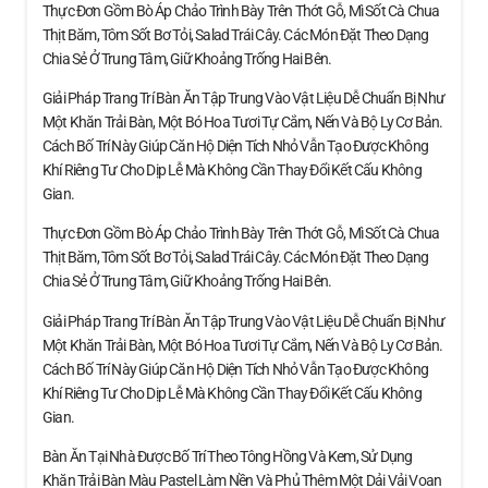
Thực Đơn Gồm Bò Áp Chảo Trình Bày Trên Thớt Gỗ, Mì Sốt Cà Chua
Thịt Băm, Tôm Sốt Bơ Tỏi, Salad Trái Cây. Các Món Đặt Theo Dạng
Chia Sẻ Ở Trung Tâm, Giữ Khoảng Trống Hai Bên.
Giải Pháp Trang Trí Bàn Ăn Tập Trung Vào Vật Liệu Dễ Chuẩn Bị Như
Một Khăn Trải Bàn, Một Bó Hoa Tươi Tự Cắm, Nến Và Bộ Ly Cơ Bản.
Cách Bố Trí Này Giúp Căn Hộ Diện Tích Nhỏ Vẫn Tạo Được Không
Khí Riêng Tư Cho Dịp Lễ Mà Không Cần Thay Đổi Kết Cấu Không
Gian.
Thực Đơn Gồm Bò Áp Chảo Trình Bày Trên Thớt Gỗ, Mì Sốt Cà Chua
Thịt Băm, Tôm Sốt Bơ Tỏi, Salad Trái Cây. Các Món Đặt Theo Dạng
Chia Sẻ Ở Trung Tâm, Giữ Khoảng Trống Hai Bên.
Giải Pháp Trang Trí Bàn Ăn Tập Trung Vào Vật Liệu Dễ Chuẩn Bị Như
Một Khăn Trải Bàn, Một Bó Hoa Tươi Tự Cắm, Nến Và Bộ Ly Cơ Bản.
Cách Bố Trí Này Giúp Căn Hộ Diện Tích Nhỏ Vẫn Tạo Được Không
Khí Riêng Tư Cho Dịp Lễ Mà Không Cần Thay Đổi Kết Cấu Không
Gian.
Bàn Ăn Tại Nhà Được Bố Trí Theo Tông Hồng Và Kem, Sử Dụng
Khăn Trải Bàn Màu Pastel Làm Nền Và Phủ Thêm Một Dải Vải Voan