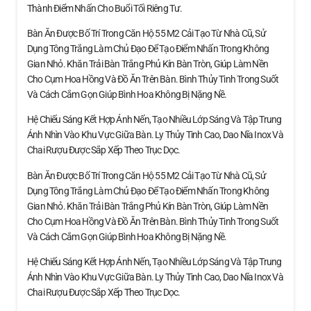
Thành Điểm Nhấn Cho Buổi Tối Riêng Tư.
Bàn Ăn Được Bố Trí Trong Căn Hộ 55 M2 Cải Tạo Từ Nhà Cũ, Sử
Dụng Tông Trắng Làm Chủ Đạo Để Tạo Điểm Nhấn Trong Không
Gian Nhỏ. Khăn Trải Bàn Trắng Phủ Kín Bàn Tròn, Giúp Làm Nền
Cho Cụm Hoa Hồng Và Đồ Ăn Trên Bàn. Bình Thủy Tinh Trong Suốt
Và Cách Cắm Gọn Giúp Bình Hoa Không Bị Nặng Nề.
Hệ Chiếu Sáng Kết Hợp Ánh Nến, Tạo Nhiều Lớp Sáng Và Tập Trung
Ánh Nhìn Vào Khu Vực Giữa Bàn. Ly Thủy Tinh Cao, Dao Nĩa Inox Và
Chai Rượu Được Sắp Xếp Theo Trục Dọc.
Bàn Ăn Được Bố Trí Trong Căn Hộ 55 M2 Cải Tạo Từ Nhà Cũ, Sử
Dụng Tông Trắng Làm Chủ Đạo Để Tạo Điểm Nhấn Trong Không
Gian Nhỏ. Khăn Trải Bàn Trắng Phủ Kín Bàn Tròn, Giúp Làm Nền
Cho Cụm Hoa Hồng Và Đồ Ăn Trên Bàn. Bình Thủy Tinh Trong Suốt
Và Cách Cắm Gọn Giúp Bình Hoa Không Bị Nặng Nề.
Hệ Chiếu Sáng Kết Hợp Ánh Nến, Tạo Nhiều Lớp Sáng Và Tập Trung
Ánh Nhìn Vào Khu Vực Giữa Bàn. Ly Thủy Tinh Cao, Dao Nĩa Inox Và
Chai Rượu Được Sắp Xếp Theo Trục Dọc.