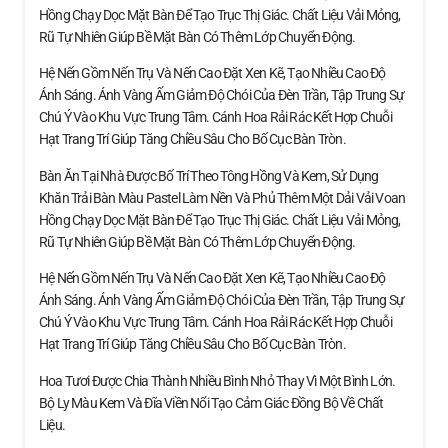
Hồng Chạy Dọc Mặt Bàn Để Tạo Trục Thị Giác. Chất Liệu Vải Mỏng,
Rũ Tự Nhiên Giúp Bề Mặt Bàn Có Thêm Lớp Chuyển Động.
Hệ Nến Gồm Nến Trụ Và Nến Cao Đặt Xen Kẽ, Tạo Nhiều Cao Độ
Ánh Sáng. Ánh Vàng Ấm Giảm Độ Chói Của Đèn Trần, Tập Trung Sự
Chú Ý Vào Khu Vực Trung Tâm. Cánh Hoa Rải Rác Kết Hợp Chuỗi
Hạt Trang Trí Giúp Tăng Chiều Sâu Cho Bố Cục Bàn Tròn.
Bàn Ăn Tại Nhà Được Bố Trí Theo Tông Hồng Và Kem, Sử Dụng
Khăn Trải Bàn Màu Pastel Làm Nền Và Phủ Thêm Một Dải Vải Voan
Hồng Chạy Dọc Mặt Bàn Để Tạo Trục Thị Giác. Chất Liệu Vải Mỏng,
Rũ Tự Nhiên Giúp Bề Mặt Bàn Có Thêm Lớp Chuyển Động.
Hệ Nến Gồm Nến Trụ Và Nến Cao Đặt Xen Kẽ, Tạo Nhiều Cao Độ
Ánh Sáng. Ánh Vàng Ấm Giảm Độ Chói Của Đèn Trần, Tập Trung Sự
Chú Ý Vào Khu Vực Trung Tâm. Cánh Hoa Rải Rác Kết Hợp Chuỗi
Hạt Trang Trí Giúp Tăng Chiều Sâu Cho Bố Cục Bàn Tròn.
Hoa Tươi Được Chia Thành Nhiều Bình Nhỏ Thay Vì Một Bình Lớn.
Bộ Ly Màu Kem Và Đĩa Viền Nổi Tạo Cảm Giác Đồng Bộ Về Chất
Liệu.