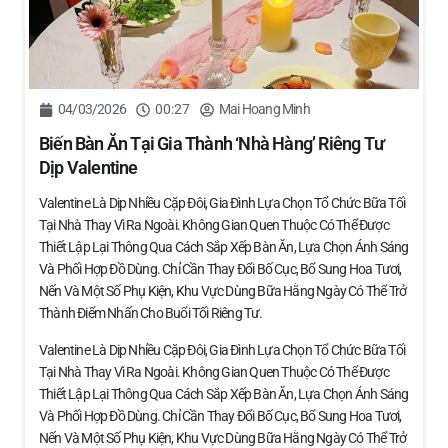
04/03/2026
00:27
Mai Hoang Minh
Biến Bàn Ăn Tại Gia Thành ‘nhà Hàng’ Riêng Tư
Dịp Valentine
Valentine Là Dịp Nhiều Cặp Đôi, Gia Đình Lựa Chọn Tổ Chức Bữa Tối
Tại Nhà Thay Vì Ra Ngoài. Không Gian Quen Thuộc Có Thể Được
Thiết Lập Lại Thông Qua Cách Sắp Xếp Bàn Ăn, Lựa Chọn Ánh Sáng
Và Phối Hợp Đồ Dùng. Chỉ Cần Thay Đổi Bố Cục, Bổ Sung Hoa Tươi,
Nến Và Một Số Phụ Kiện, Khu Vực Dùng Bữa Hằng Ngày Có Thể Trở
Thành Điểm Nhấn Cho Buổi Tối Riêng Tư.
Valentine Là Dịp Nhiều Cặp Đôi, Gia Đình Lựa Chọn Tổ Chức Bữa Tối
Tại Nhà Thay Vì Ra Ngoài. Không Gian Quen Thuộc Có Thể Được
Thiết Lập Lại Thông Qua Cách Sắp Xếp Bàn Ăn, Lựa Chọn Ánh Sáng
Và Phối Hợp Đồ Dùng. Chỉ Cần Thay Đổi Bố Cục, Bổ Sung Hoa Tươi,
Nến Và Một Số Phụ Kiện, Khu Vực Dùng Bữa Hằng Ngày Có Thể Trở