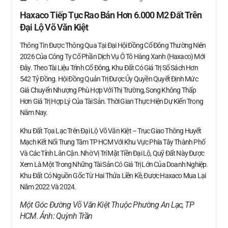
Haxaco Tiếp Tục Rao Bán Hơn 6.000 M2 Đất Trên
Đại Lộ Võ Văn Kiệt
Thông Tin Được Thông Qua Tại Đại Hội Đồng Cổ Đông Thường Niên
2026 Của Công Ty Cổ Phần Dịch Vụ Ô Tô Hàng Xanh (Haxaco) Mới
Đây. Theo Tài Liệu Trình Cổ Đông, Khu Đất Có Giá Trị Sổ Sách Hơn
542 Tỷ Đồng. Hội Đồng Quản Trị Được Ủy Quyền Quyết Định Mức
Giá Chuyển Nhượng Phù Hợp Với Thị Trường, Song Không Thấp
Hơn Giá Trị Hợp Lý Của Tài Sản. Thời Gian Thực Hiện Dự Kiến Trong
Năm Nay.
Khu Đất Tọa Lạc Trên Đại Lộ Võ Văn Kiệt – Trục Giao Thông Huyết
Mạch Kết Nối Trung Tâm TP HCM Với Khu Vực Phía Tây Thành Phố
Và Các Tỉnh Lân Cận. Nhờ Vị Trí Mặt Tiền Đại Lộ, Quỹ Đất Này Được
Xem Là Một Trong Những Tài Sản Có Giá Trị Lớn Của Doanh Nghiệp.
Khu Đất Có Nguồn Gốc Từ Hai Thửa Liền Kề, Được Haxaco Mua Lại
Năm 2022 Và 2024.
Một Góc Đường Võ Văn Kiệt Thuộc Phường An Lạc, TP
HCM. Ảnh:
Quỳnh Trần