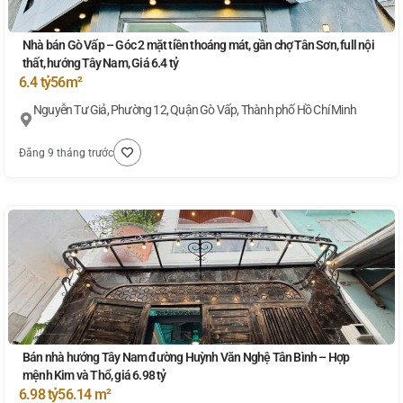
Nhà bán Gò Vấp – Góc 2 mặt tiền thoáng mát, gần chợ Tân Sơn, full nội
thất, hướng Tây Nam, Giá 6.4 tỷ
6.4 tỷ
56m²
Nguyễn Tư Giả, Phường 12, Quận Gò Vấp, Thành phố Hồ Chí Minh
Đăng 9 tháng trước
Bán nhà hướng Tây Nam đường Huỳnh Văn Nghệ Tân Bình – Hợp
mệnh Kim và Thổ, giá 6.98 tỷ
6.98 tỷ
56.14 m²