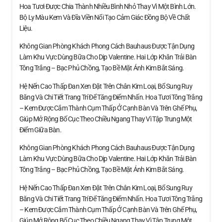
Hoa Tươi Được Chia Thành Nhiều Bình Nhỏ Thay Vì Một Bình Lớn.
Bộ Ly Màu Kem Và Đĩa Viền Nổi Tạo Cảm Giác Đồng Bộ Về Chất
Liệu.
Không Gian Phòng Khách Phong Cách Bauhaus Được Tận Dụng
Làm Khu Vực Dùng Bữa Cho Dịp Valentine. Hai Lớp Khăn Trải Bàn
Tông Trắng – Bạc Phủ Chồng, Tạo Bề Mặt Ánh Kim Bắt Sáng.
Hệ Nến Cao Thấp Đan Xen Đặt Trên Chân Kim Loại, Bổ Sung Ruy
Băng Và Chi Tiết Trang Trí Để Tăng Điểm Nhấn. Hoa Tươi Tông Trắng
– Kem Được Cắm Thành Cụm Thấp Ở Cạnh Bàn Và Trên Ghế Phụ,
Giúp Mở Rộng Bố Cục Theo Chiều Ngang Thay Vì Tập Trung Một
Điểm Giữa Bàn.
Không Gian Phòng Khách Phong Cách Bauhaus Được Tận Dụng
Làm Khu Vực Dùng Bữa Cho Dịp Valentine. Hai Lớp Khăn Trải Bàn
Tông Trắng – Bạc Phủ Chồng, Tạo Bề Mặt Ánh Kim Bắt Sáng.
Hệ Nến Cao Thấp Đan Xen Đặt Trên Chân Kim Loại, Bổ Sung Ruy
Băng Và Chi Tiết Trang Trí Để Tăng Điểm Nhấn. Hoa Tươi Tông Trắng
– Kem Được Cắm Thành Cụm Thấp Ở Cạnh Bàn Và Trên Ghế Phụ,
Giúp Mở Rộng Bố Cục Theo Chiều Ngang Thay Vì Tập Trung Một