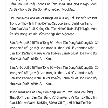
Cắm Cao Vừa Phải, Không Che Tầm Nhìn Giữa Hai Vị Trí Ngồi. Món
Ăn Bày Trong Bát Đĩa Gốm Phong Cách Mộc Mạc.
Hai Chân Nến Cao Đặt Đối Xứng Hai Đầu Bàn, Kết Hợp Nến Tealight
Trong Ly Thủy Tinh Thấp Để Tạo Các Lớp Sáng. Bình Hoa Trắng
Cắm Cao Vừa Phải, Không Che Tầm Nhìn Giữa Hai Vị Trí Ngồi. Món
Ăn Bày Trong Bát Đĩa Gốm Phong Cách Mộc Mạc.
Bàn Ăn Được Bố Trí Theo Tông Đỏ – Đen, Tận Dụng Vật Dụng Sẵn Có
Trong Nhà Để Tạo Một Góc Trang Trí Theo Chủ Đề Valentine. Mặt
Bàn Tròn Đá Sáng Màu Giữ Vai Trò Nền, Làm Nổi Bật Hoa Hồng Đỏ,
Nến Xoắn Và Phụ Kiện Ánh Kim.
Bàn Ăn Được Bố Trí Theo Tông Đỏ – Đen, Tận Dụng Vật Dụng Sẵn Có
Trong Nhà Để Tạo Một Góc Trang Trí Theo Chủ Đề Valentine. Mặt
Bàn Tròn Đá Sáng Màu Giữ Vai Trò Nền, Làm Nổi Bật Hoa Hồng Đỏ,
Nến Xoắn Và Phụ Kiện Ánh Kim.
Trung Tâm Bàn Đặt Khay Gỗ Nâng Cao Trái Cây, Bình Hoa Hồng
Thấp Bố Trí Lệch Bên, Cân Bằng Với Chai Vang Và Cụm Ly Thủy Tinh
Cao. Khăn Ăn Và Nơ Đỏ Đồng Bộ Với Gối Tựa Hình Trái Tim Trên