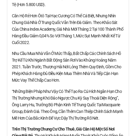
Tệ (hơn 5.800 USD).
Căn Hộ Rẻ Hơn Ôtô Tại Hạc Cương Có Thể Cá Biệt, Nhưng Nhìn
Chung Giá Nhà Ở Trung Quốc Vẫn Trên Đà Giảm. Theo Khảo Sát
Của China Index Academy, Giá Nhà Mới Tháng 2 Tại 100 Thành Phố
Hàng Đầu Giảm 0,04% So Với Tháng 1, Mức Sụt Mạnh Nhất Kể Từ
Cuối 2022.
Nhu Cầu Mua Nhà Vẫn Ở Mức Thấp, Bất Chấp Các Chính Sách Hỗ
Trợ Kể Từ Khi Ngành Bất Động Sản Rơi Vào Khủng Hoảng Năm
2021. Tuần Trước, Thượng Hải Nới Lỏng Thêm Quy Định, Gồm Cho
Phép Khách Hàng Đủ Điều Kiện Mua Thêm Nhà Và Tiếp Cận Hạn
Mức Vay Thế Chấp Cao Hơn.
“Những Biện Pháp Như Vậy Có Thể Tạo Ra Cú Hích Ngắn Hạn Cho
Thị Trường Nhưng Khó Đảo Ngược Chu Kỳ Suy Thoái Diện Rộng”,
Ông Larry Hu, Trưởng Bộ Phận Kinh Tế Trung Quốc Tại Macquarie
Group, Đánh Giá. Theo Ông, Cần Thêm Can Thiệp Chính Sách Mạnh
Mẽ Hơn Của Bắc Kinh Để Vực Dậy Thị Trường Rõ Nét.
Trên Thị Trường Chung Cư Cho Thuê, Giá Căn Hộ
Một Số Nơi
Cũng Rất Rẻ
, Thu Hút Khách Hàng Muốn Thoát Khỏi Cuộc Sống Áp