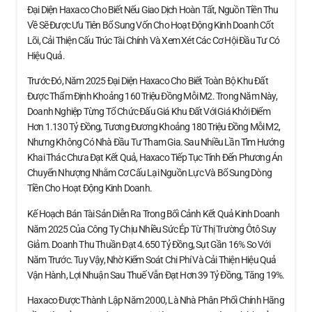
Đại Diện Haxaco Cho Biết Nếu Giao Dịch Hoàn Tất, Nguồn Tiền Thu
Về Sẽ Được Ưu Tiên Bổ Sung Vốn Cho Hoạt Động Kinh Doanh Cốt
Lõi, Cải Thiện Cấu Trúc Tài Chính Và Xem Xét Các Cơ Hội Đầu Tư Có
Hiệu Quả.
Trước Đó, Năm 2025 Đại Diện Haxaco Cho Biết Toàn Bộ Khu Đất
Được Thẩm Định Khoảng 160 Triệu Đồng Mỗi M2. Trong Năm Này,
Doanh Nghiệp Từng Tổ Chức Đấu Giá Khu Đất Với Giá Khởi Điểm
Hơn 1.130 Tỷ Đồng, Tương Đương Khoảng 180 Triệu Đồng Mỗi M2,
Nhưng Không Có Nhà Đầu Tư Tham Gia. Sau Nhiều Lần Tìm Hướng
Khai Thác Chưa Đạt Kết Quả, Haxaco Tiếp Tục Tính Đến Phương Án
Chuyển Nhượng Nhằm Cơ Cấu Lại Nguồn Lực Và Bổ Sung Dòng
Tiền Cho Hoạt Động Kinh Doanh.
Kế Hoạch Bán Tài Sản Diễn Ra Trong Bối Cảnh Kết Quả Kinh Doanh
Năm 2025 Của Công Ty Chịu Nhiều Sức Ép Từ Thị Trường Ôtô Suy
Giảm. Doanh Thu Thuần Đạt 4.650 Tỷ Đồng, Sụt Gần 16% So Với
Năm Trước. Tuy Vậy, Nhờ Kiểm Soát Chi Phí Và Cải Thiện Hiệu Quả
Vận Hành, Lợi Nhuận Sau Thuế Vẫn Đạt Hơn 39 Tỷ Đồng, Tăng 19%.
Haxaco Được Thành Lập Năm 2000, Là Nhà Phân Phối Chính Hãng