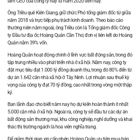
làm CEO của công ty này từ năm 2020 đến nay.
Ông Triều quê Kiên Giang, giữ chức Phó tổng giám đốc từ giữa
năm 2018 và trực tiếp phụ trách kinh doanh. Theo báo cáo
thường niên năm ngoái, ông Triều còn là Tổng giám đốc Công
ty Đầu tư địa ốc Hoàng Quân Cần Thơ, đơn vị liên kết do Hoàng
Quân nắm 39% vốn.
Hoàng Quân hoạt động chính ở lĩnh vực bất động sản, trong đó
tập trung nhiều vào phát triển nhà ở xã hội. Năm nay, công ty
đặt mục tiêu đạt 1.000 tỷ đồng doanh thu, trong đó 80% đến từ
dự án 1.642 căn nhà xã hội ở Tây Ninh. Lợi nhuận sau thuế kỳ
vọng của công ty đạt 70 tỷ đồng, cao nhất trong vòng một thập
kỷ.
Ban lãnh đạo cho biết năm nay họ dự kiến hoàn thành ít nhất
5.000 căn nhà ở xã hội. Ngoài ra, công ty sẽ đầu tư các dự án
bất động sản thương mại, khu công nghiệp, nghỉ dưỡng và khai
thác thị trường ngách là hoa viên nghĩa trang.
Để giảm thời gian xin cấp phép, Hoàng Quân ưu tiên mua bán