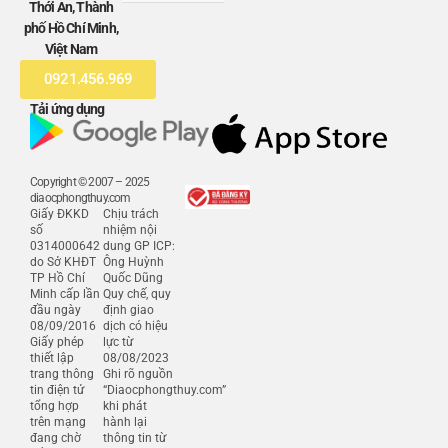
Thới An, Thành
phố Hồ Chí Minh,
Việt Nam
0921.456.969
Tải ứng dụng
Copyright © 2007 – 2025
diaocphongthuy.com
Giấy ĐKKD
Chịu trách
số
nhiệm nội
0314000642
dung GP ICP:
do Sở KHĐT
Ông Huỳnh
TP Hồ Chí
Quốc Dũng
Minh cấp lần
Quy chế, quy
đầu ngày
định giao
08/09/2016
dịch có hiệu
Giấy phép
lực từ
thiết lập
08/08/2023
trang thông
Ghi rõ nguồn
tin điện tử
“Diaocphongthuy.com”
tổng hợp
khi phát
trên mạng
hành lại
đang chờ
thông tin từ