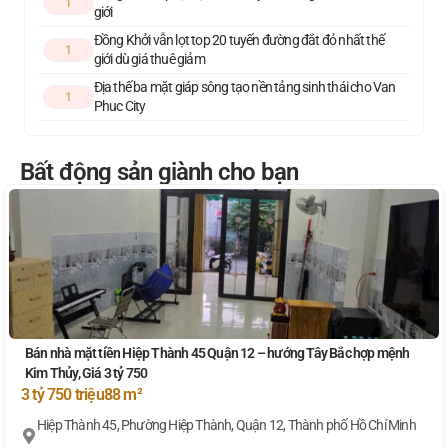
1
giới
Đồng Khởi vẫn lọt top 20 tuyến đường đắt đỏ nhất thế
1
giới dù giá thuê giảm
Địa thế ba mặt giáp sông tạo nền tảng sinh thái cho Van
1
Phuc City
Bất động sản giành cho bạn
Bán nhà mặt tiền Hiệp Thành 45 Quận 12 – hướng Tây Bắc hợp mệnh
Kim Thủy, Giá 3 tỷ 750
3 tỷ 750 triệu
88 m²
Hiệp Thành 45, Phường Hiệp Thành, Quận 12, Thành phố Hồ Chí Minh