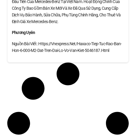
Đầu Tiên Của Mercedes-Benz Tại Việt Nam. Hoạt Động Chính Của
Công Ty Bao Gồm Bán Xe Mới Và Xe Đã Qua Sử Dụng, Cung Cấp
Dịch Vụ Bảo Hành, Sửa Chữa, Phụ Tùng Chính Hãng, Cho Thuê Và
Định Giá Xe Mercedes‑Benz.
Phương Uyên
Nguồn Bài Viết : Https://vnexpress.net/haxaco-Tiep-Tuc-Rao-Ban-
Hon-6-000-M2-Dat-Tren-Dai-Lo-Vo-Van-Kiet-5046187.html