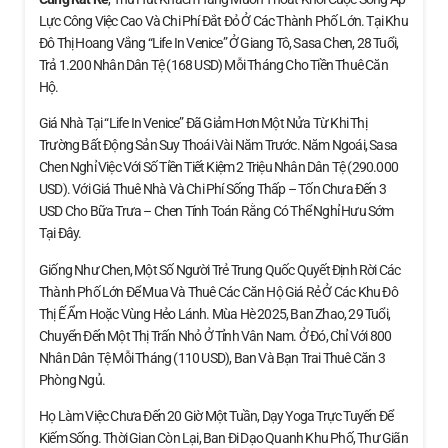
Lực Công Việc Cao Và Chi Phí Đắt Đỏ Ở Các Thành Phố Lớn. Tại Khu
Đô Thị Hoang Vắng “Life In Venice” Ở Giang Tô, Sasa Chen, 28 Tuổi,
Trả 1.200 Nhân Dân Tệ (168 USD) Mỗi Tháng Cho Tiền Thuê Căn
Hộ.
Giá Nhà Tại “Life In Venice” Đã Giảm Hơn Một Nửa Từ Khi Thị
Trường Bất Động Sản Suy Thoái Vài Năm Trước. Năm Ngoái, Sasa
Chen Nghỉ Việc Với Số Tiền Tiết Kiệm 2 Triệu Nhân Dân Tệ (290.000
USD). Với Giá Thuê Nhà Và Chi Phí Sống Thấp – Tốn Chưa Đến 3
USD Cho Bữa Trưa – Chen Tính Toán Rằng Có Thể Nghỉ Hưu Sớm
Tại Đây.
Giống Như Chen, Một Số Người Trẻ Trung Quốc Quyết Định Rời Các
Thành Phố Lớn Để Mua Và Thuê Các Căn Hộ Giá Rẻ Ở Các Khu Đô
Thị Ế Ẩm Hoặc Vùng Hẻo Lánh. Mùa Hè 2025, Ban Zhao, 29 Tuổi,
Chuyển Đến Một Thị Trấn Nhỏ Ở Tỉnh Vân Nam. Ở Đó, Chỉ Với 800
Nhân Dân Tệ Mỗi Tháng (110 USD), Ban Và Bạn Trai Thuê Căn 3
Phòng Ngủ.
Họ Làm Việc Chưa Đến 20 Giờ Một Tuần, Dạy Yoga Trực Tuyến Để
Kiếm Sống. Thời Gian Còn Lại, Ban Đi Dạo Quanh Khu Phố, Thư Giãn