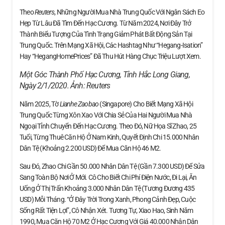
Theo
Reuters
, Những Người Mua Nhà Trung Quốc Với Ngân Sách Eo
Hẹp Từ Lâu Đã Tìm Đến Hạc Cương. Từ Năm 2024, Nơi Đây Trở
Thành Biểu Tượng Của Tình Trạng Giảm Phát Bất Động Sản Tại
Trung Quốc. Trên Mạng Xã Hội, Các Hashtag Như “Hegang-Isation”
Hay “HegangHomePrices” Đã Thu Hút Hàng Chục Triệu Lượt Xem.
Một Góc Thành Phố Hạc Cương, Tỉnh Hắc Long Giang,
Ngày 2/1/2020. Ảnh:
Reuters
Năm 2025, Tờ
Lianhe Zaobao
(Singapore) Cho Biết Mạng Xã Hội
Trung Quốc Từng Xôn Xao Với Chia Sẻ Của Hai Người Mua Nhà
Ngoại Tỉnh Chuyển Đến Hạc Cương. Theo Đó, Nữ Họa Sĩ Zhao, 25
Tuổi, Từng Thuê Căn Hộ Ở Nam Kinh, Quyết Định Chi 15.000 Nhân
Dân Tệ (khoảng 2.200 USD) Để Mua Căn Hộ 46 M2.
Sau Đó, Zhao Chi Gần 50.000 Nhân Dân Tệ (gần 7.300 USD) Để Sửa
Sang Toàn Bộ Nơi Ở Mới. Cô Cho Biết Chi Phí Điện Nước, Đi Lại, Ăn
Uống Ở Thị Trấn Khoảng 3.000 Nhân Dân Tệ (tương Đương 435
USD) Mỗi Tháng. “Ở Đây Trời Trong Xanh, Phong Cảnh Đẹp, Cuộc
Sống Rất Tiện Lợi”, Cô Nhận Xét. Tương Tự, Xiao Hao, Sinh Năm
1990, Mua Căn Hộ 70 M2 Ở Hạc Cương Với Giá 40.000 Nhân Dân