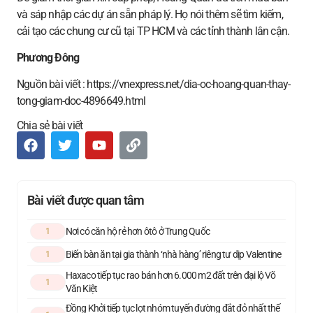
và sáp nhập các dự án sẵn pháp lý. Họ nói thêm sẽ tìm kiếm,
cải tạo các chung cư cũ tại TP HCM và các tỉnh thành lân cận.
Phương Đông
Nguồn bài viết : https://vnexpress.net/dia-oc-hoang-quan-thay-
tong-giam-doc-4896649.html
Chia sẻ bài viết
Bài viết được quan tâm
Nơi có căn hộ rẻ hơn ôtô ở Trung Quốc
1
Biến bàn ăn tại gia thành ‘nhà hàng’ riêng tư dịp Valentine
1
Haxaco tiếp tục rao bán hơn 6.000 m2 đất trên đại lộ Võ
1
Văn Kiệt
Đồng Khởi tiếp tục lọt nhóm tuyến đường đắt đỏ nhất thế