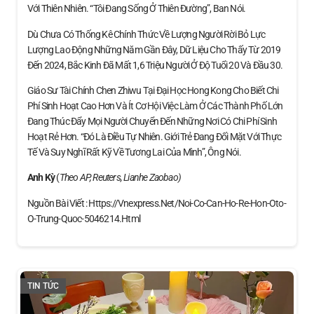
Với Thiên Nhiên. “Tôi Đang Sống Ở Thiên Đường”, Ban Nói.
Dù Chưa Có Thống Kê Chính Thức Về Lượng Người Rời Bỏ Lực
Lượng Lao Động Những Năm Gần Đây, Dữ Liệu Cho Thấy Từ 2019
Đến 2024, Bắc Kinh Đã Mất 1,6 Triệu Người Ở Độ Tuổi 20 Và Đầu 30.
Giáo Sư Tài Chính Chen Zhiwu Tại Đại Học Hong Kong Cho Biết Chi
Phí Sinh Hoạt Cao Hơn Và Ít Cơ Hội Việc Làm Ở Các Thành Phố Lớn
Đang Thúc Đẩy Mọi Người Chuyển Đến Những Nơi Có Chi Phí Sinh
Hoạt Rẻ Hơn. “Đó Là Điều Tự Nhiên. Giới Trẻ Đang Đối Mặt Với Thực
Tế Và Suy Nghĩ Rất Kỹ Về Tương Lai Của Mình”, Ông Nói.
Anh Kỳ
(
Theo AP, Reuters, Lianhe Zaobao)
Nguồn Bài Viết : Https://vnexpress.net/noi-Co-Can-Ho-Re-Hon-Oto-
O-Trung-Quoc-5046214.html
TIN TỨC