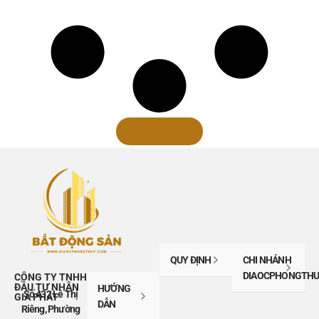
Xem thêm
QUY ĐỊNH
CHI NHÁNH
DIAOCPHONGTHU
CÔNG TY TNHH
ĐẦU TƯ NHÂN
HƯỚNG
Số 432 Lê Thị
GIA PHÁT
DẪN
Riêng, Phường