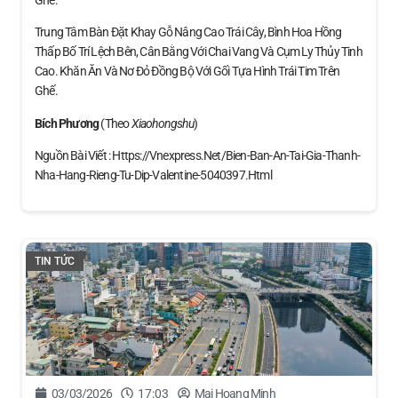
Ghế.
Trung Tâm Bàn Đặt Khay Gỗ Nâng Cao Trái Cây, Bình Hoa Hồng
Thấp Bố Trí Lệch Bên, Cân Bằng Với Chai Vang Và Cụm Ly Thủy Tinh
Cao. Khăn Ăn Và Nơ Đỏ Đồng Bộ Với Gối Tựa Hình Trái Tim Trên
Ghế.
Bích Phương
(theo
Xiaohongshu
)
Nguồn Bài Viết : Https://vnexpress.net/bien-Ban-An-Tai-Gia-Thanh-
Nha-Hang-Rieng-Tu-Dip-Valentine-5040397.html
TIN TỨC
03/03/2026
17:03
Mai Hoang Minh