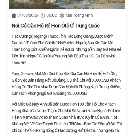
04/03/2026
06:02
Mai Hoang Minh
Nơi Có Căn Hộ Rẻ Hơn Ôtô Ở Trung Quốc
Hạc Cương (Hegang) Thuộc Tỉnh Hắc Long Giang, Được Mệnh
Danh Là Thành Phố Có Nhà Nhiều Hơn Người, Sau Khi Các Mỏ
Than Đóng Cửa Khiến Người Trẻ Rời Đi. Nhưng Gần Đây, Giá Nhà Rẻ
Đến “kinh Ngạc” Giúp Địa Phương Bắt Đầu Thu Hút Cư Dân Mới,
Theo
AP.
Yang Xuewei, Một Môi Giới, Cho Biết Giá Căn Hộ Hiện Rẻ Hơn Ôtô,
Giúp Việc Bán Hàng Rất Dễ Dàng. Cụ Thể, Chỉ Với 3.000 USD, Khách
Hàng Có Thể Tìm Mua Được Căn Hộ Một Phòng Ngủ. Trong Khi Đó,
Căn Hộ 4 Phòng Ngủ Giá Khoảng 13.000 USD.
Với Mức Giá Này, Anh Đã Bán Được Hơn 100 Căn Hộ Cho Khách
Hàng Khắp Cả Nước. Thậm Chí, Một Số Người Nước Ngoài Đã Liên
Hệ Khi Xem Các Video Tham Quan Nhà Trực Tuyến Của Anh. “Tôi
Không Biết Về Các Thành Phố Lớn, Tôi Chưa Bao Giờ Sống Ở Đó. Tôi
Chỉ Có Thể Nói Rằng Sống Ở Hạc Cương Rất Dễ Chịu”, Yang Mô Tả.