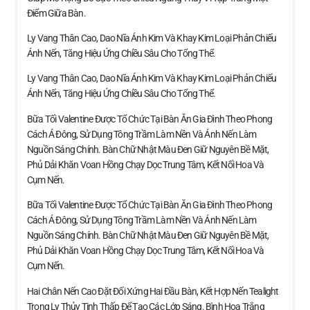
Điểm Giữa Bàn.
Ly Vang Thân Cao, Dao Nĩa Ánh Kim Và Khay Kim Loại Phản Chiếu
Ánh Nến, Tăng Hiệu Ứng Chiều Sâu Cho Tổng Thể.
Ly Vang Thân Cao, Dao Nĩa Ánh Kim Và Khay Kim Loại Phản Chiếu
Ánh Nến, Tăng Hiệu Ứng Chiều Sâu Cho Tổng Thể.
Bữa Tối Valentine Được Tổ Chức Tại Bàn Ăn Gia Đình Theo Phong
Cách Á Đông, Sử Dụng Tông Trầm Làm Nền Và Ánh Nến Làm
Nguồn Sáng Chính. Bàn Chữ Nhật Màu Đen Giữ Nguyên Bề Mặt,
Phủ Dải Khăn Voan Hồng Chạy Dọc Trung Tâm, Kết Nối Hoa Và
Cụm Nến.
Bữa Tối Valentine Được Tổ Chức Tại Bàn Ăn Gia Đình Theo Phong
Cách Á Đông, Sử Dụng Tông Trầm Làm Nền Và Ánh Nến Làm
Nguồn Sáng Chính. Bàn Chữ Nhật Màu Đen Giữ Nguyên Bề Mặt,
Phủ Dải Khăn Voan Hồng Chạy Dọc Trung Tâm, Kết Nối Hoa Và
Cụm Nến.
Hai Chân Nến Cao Đặt Đối Xứng Hai Đầu Bàn, Kết Hợp Nến Tealight
Trong Ly Thủy Tinh Thấp Để Tạo Các Lớp Sáng. Bình Hoa Trắng