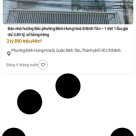
Bán nhà hướng Bắc phường Bình Hưng Hoà B Bình Tân – 1 trệt 1 lầu giá
chỉ 3.89 tỷ, sổ hồng riêng
3 tỷ 890 triệu
44m²
Phường Bình Hưng Hoà B, Quận Bình Tân, Thành phố Hồ Chí Minh
Đăng 9 tháng trước