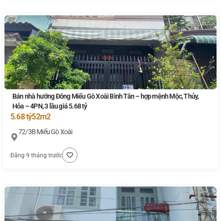
Bán nhà hướng Đông Miếu Gò Xoài Bình Tân – hợp mệnh Mộc, Thủy,
Hỏa – 4PN, 3 lầu giá 5.68 tỷ
5.68 tỷ
52m2
72/3B Miếu Gò Xoài
Đăng 9 tháng trước