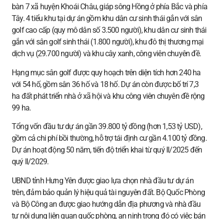
bàn 7 xã huyện Khoái Châu, giáp sông Hồng ở phía Bắc và phía
Tây. 4 tiểu khu tại dự án gồm khu dân cư sinh thái gắn với sân
golf cao cấp (quy mô dân số 3.500 người), khu dân cư sinh thái
gắn với sân golf sinh thái (1.800 người), khu đô thị thương mại
dịch vụ (29.700 người) và khu cây xanh, công viên chuyên đề.
Hạng mục sân golf được quy hoạch trên diện tích hơn 240 ha
với 54 hố, gồm sân 36 hố và 18 hố. Dự án còn được bố trí 7,3
ha đất phát triển nhà ở xã hội và khu công viên chuyên đề rộng
99 ha.
Tổng vốn đầu tư dự án gần 39.800 tỷ đồng (hơn 1,53 tỷ USD),
gồm cả chi phí bồi thường, hỗ trợ tái định cư gần 4.100 tỷ đồng.
Dự án hoạt động 50 năm, tiến độ triển khai từ quý II/2025 đến
quý II/2029.
UBND tỉnh Hưng Yên được giao lựa chọn nhà đầu tư dự án
trên, đảm bảo quản lý hiệu quả tài nguyên đất. Bộ Quốc Phòng
và Bộ Công an được giao hướng dẫn địa phương và nhà đầu
tư nội dung liên quan quốc phòng, an ninh trong đó có việc bán