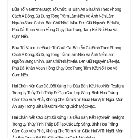
Bữa Tối Valentine Được Tổ Chức Tại Bàn Ăn Gia Đình Theo Phong
Cách Á Đông, Sử Dụng Tông Trầm Làm Nền Và Ánh Nến Làm
Nguồn Sáng Chính. Bàn Chữ Nhật Màu Đen Giữ Nguyên Bề Mặt,
Phủ Dải Khăn Voan Hồng Chạy Dọc Trung Tâm, Kết Nối Hoa Và
Cụm Nến.
Bữa Tối Valentine Được Tổ Chức Tại Bàn Ăn Gia Đình Theo Phong
Cách Á Đông, Sử Dụng Tông Trầm Làm Nền Và Ánh Nến Làm
Nguồn Sáng Chính. Bàn Chữ Nhật Màu Đen Giữ Nguyên Bề Mặt,
Phủ Dải Khăn Voan Hồng Chạy Dọc Trung Tâm, Kết Nối Hoa Và
Cụm Nến.
Hai Chân Nến Cao Đặt Đối Xứng Hai Đầu Bàn, Kết Hợp Nến Tealight
Trong Ly Thủy Tinh Thấp Để Tạo Các Lớp Sáng. Bình Hoa Trắng
Cắm Cao Vừa Phải, Không Che Tầm Nhìn Giữa Hai Vị Trí Ngồi. Món
Ăn Bày Trong Bát Đĩa Gốm Phong Cách Mộc Mạc.
Hai Chân Nến Cao Đặt Đối Xứng Hai Đầu Bàn, Kết Hợp Nến Tealight
Trong Ly Thủy Tinh Thấp Để Tạo Các Lớp Sáng. Bình Hoa Trắng
Cắm Cao Vừa Phải, Không Che Tầm Nhìn Giữa Hai Vị Trí Ngồi. Món
Ăn Bày Trong Bát Đĩa Gốm Phong Cách Mộc Mạc.