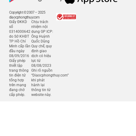
Copyright © 2007 – 2025
diaocphongthuy.com
Giấy ĐKKD
Chịu trách
số
nhiệm nội
0314000642
dung GP ICP:
do Sở KHĐT
Ông Huỳnh
TP Hồ Chí
Quốc Dũng
Minh cấp lần
Quy chế, quy
đầu ngày
định giao
08/09/2016
dịch có hiệu
Giấy phép
lực từ
thiết lập
08/08/2023
trang thông
Ghi rõ nguồn
tin điện tử
“Diaocphongthuy.com”
tổng hợp
khi phát
trên mạng
hành lại
đang chờ
thông tin từ
cấp phép.
website này.