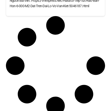
Nguồn Bài Viết : Https://vnexpress.net/haxaco-Tiep-Tuc-Rao-Ban-
Hon-6-000-M2-Dat-Tren-Dai-Lo-Vo-Van-Kiet-5046187.html