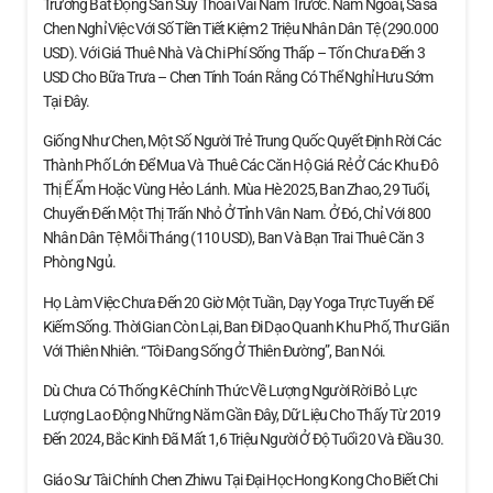
Trường Bất Động Sản Suy Thoái Vài Năm Trước. Năm Ngoái, Sasa
Chen Nghỉ Việc Với Số Tiền Tiết Kiệm 2 Triệu Nhân Dân Tệ (290.000
USD). Với Giá Thuê Nhà Và Chi Phí Sống Thấp – Tốn Chưa Đến 3
USD Cho Bữa Trưa – Chen Tính Toán Rằng Có Thể Nghỉ Hưu Sớm
Tại Đây.
Giống Như Chen, Một Số Người Trẻ Trung Quốc Quyết Định Rời Các
Thành Phố Lớn Để Mua Và Thuê Các Căn Hộ Giá Rẻ Ở Các Khu Đô
Thị Ế Ẩm Hoặc Vùng Hẻo Lánh. Mùa Hè 2025, Ban Zhao, 29 Tuổi,
Chuyển Đến Một Thị Trấn Nhỏ Ở Tỉnh Vân Nam. Ở Đó, Chỉ Với 800
Nhân Dân Tệ Mỗi Tháng (110 USD), Ban Và Bạn Trai Thuê Căn 3
Phòng Ngủ.
Họ Làm Việc Chưa Đến 20 Giờ Một Tuần, Dạy Yoga Trực Tuyến Để
Kiếm Sống. Thời Gian Còn Lại, Ban Đi Dạo Quanh Khu Phố, Thư Giãn
Với Thiên Nhiên. “Tôi Đang Sống Ở Thiên Đường”, Ban Nói.
Dù Chưa Có Thống Kê Chính Thức Về Lượng Người Rời Bỏ Lực
Lượng Lao Động Những Năm Gần Đây, Dữ Liệu Cho Thấy Từ 2019
Đến 2024, Bắc Kinh Đã Mất 1,6 Triệu Người Ở Độ Tuổi 20 Và Đầu 30.
Giáo Sư Tài Chính Chen Zhiwu Tại Đại Học Hong Kong Cho Biết Chi