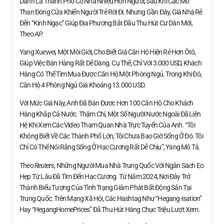
Danh Là Thành Phố Có Nhà Nhiều Hơn Người, Sau Khi Các Mỏ
Than Đóng Cửa Khiến Người Trẻ Rời Đi. Nhưng Gần Đây, Giá Nhà Rẻ
Đến “kinh Ngạc” Giúp Địa Phương Bắt Đầu Thu Hút Cư Dân Mới,
Theo
AP.
Yang Xuewei, Một Môi Giới, Cho Biết Giá Căn Hộ Hiện Rẻ Hơn Ôtô,
Giúp Việc Bán Hàng Rất Dễ Dàng. Cụ Thể, Chỉ Với 3.000 USD, Khách
Hàng Có Thể Tìm Mua Được Căn Hộ Một Phòng Ngủ. Trong Khi Đó,
Căn Hộ 4 Phòng Ngủ Giá Khoảng 13.000 USD.
Với Mức Giá Này, Anh Đã Bán Được Hơn 100 Căn Hộ Cho Khách
Hàng Khắp Cả Nước. Thậm Chí, Một Số Người Nước Ngoài Đã Liên
Hệ Khi Xem Các Video Tham Quan Nhà Trực Tuyến Của Anh. “Tôi
Không Biết Về Các Thành Phố Lớn, Tôi Chưa Bao Giờ Sống Ở Đó. Tôi
Chỉ Có Thể Nói Rằng Sống Ở Hạc Cương Rất Dễ Chịu”, Yang Mô Tả.
Theo
Reuters
, Những Người Mua Nhà Trung Quốc Với Ngân Sách Eo
Hẹp Từ Lâu Đã Tìm Đến Hạc Cương. Từ Năm 2024, Nơi Đây Trở
Thành Biểu Tượng Của Tình Trạng Giảm Phát Bất Động Sản Tại
Trung Quốc. Trên Mạng Xã Hội, Các Hashtag Như “Hegang-Isation”
Hay “HegangHomePrices” Đã Thu Hút Hàng Chục Triệu Lượt Xem.