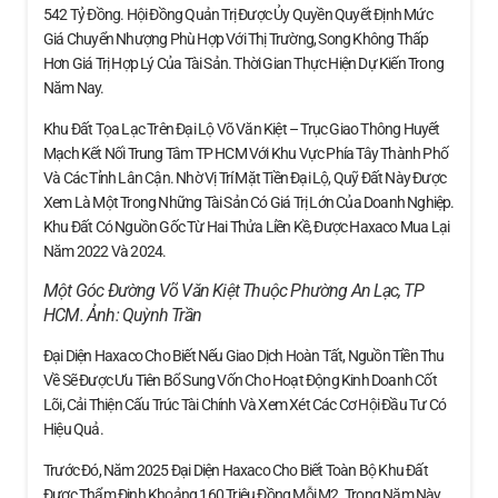
542 Tỷ Đồng. Hội Đồng Quản Trị Được Ủy Quyền Quyết Định Mức
Giá Chuyển Nhượng Phù Hợp Với Thị Trường, Song Không Thấp
Hơn Giá Trị Hợp Lý Của Tài Sản. Thời Gian Thực Hiện Dự Kiến Trong
Năm Nay.
Khu Đất Tọa Lạc Trên Đại Lộ Võ Văn Kiệt – Trục Giao Thông Huyết
Mạch Kết Nối Trung Tâm TP HCM Với Khu Vực Phía Tây Thành Phố
Và Các Tỉnh Lân Cận. Nhờ Vị Trí Mặt Tiền Đại Lộ, Quỹ Đất Này Được
Xem Là Một Trong Những Tài Sản Có Giá Trị Lớn Của Doanh Nghiệp.
Khu Đất Có Nguồn Gốc Từ Hai Thửa Liền Kề, Được Haxaco Mua Lại
Năm 2022 Và 2024.
Một Góc Đường Võ Văn Kiệt Thuộc Phường An Lạc, TP
HCM. Ảnh:
Quỳnh Trần
Đại Diện Haxaco Cho Biết Nếu Giao Dịch Hoàn Tất, Nguồn Tiền Thu
Về Sẽ Được Ưu Tiên Bổ Sung Vốn Cho Hoạt Động Kinh Doanh Cốt
Lõi, Cải Thiện Cấu Trúc Tài Chính Và Xem Xét Các Cơ Hội Đầu Tư Có
Hiệu Quả.
Trước Đó, Năm 2025 Đại Diện Haxaco Cho Biết Toàn Bộ Khu Đất
Được Thẩm Định Khoảng 160 Triệu Đồng Mỗi M2. Trong Năm Này,