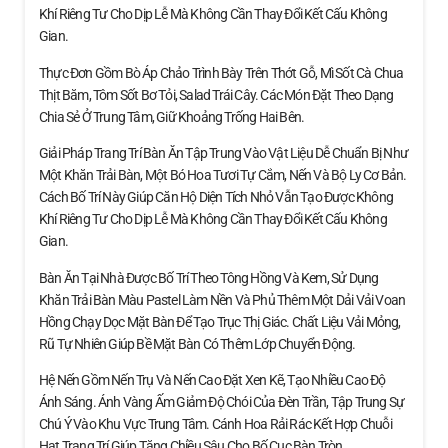
Khí Riêng Tư Cho Dịp Lễ Mà Không Cần Thay Đổi Kết Cấu Không
Gian.
Thực Đơn Gồm Bò Áp Chảo Trình Bày Trên Thớt Gỗ, Mì Sốt Cà Chua
Thịt Băm, Tôm Sốt Bơ Tỏi, Salad Trái Cây. Các Món Đặt Theo Dạng
Chia Sẻ Ở Trung Tâm, Giữ Khoảng Trống Hai Bên.
Giải Pháp Trang Trí Bàn Ăn Tập Trung Vào Vật Liệu Dễ Chuẩn Bị Như
Một Khăn Trải Bàn, Một Bó Hoa Tươi Tự Cắm, Nến Và Bộ Ly Cơ Bản.
Cách Bố Trí Này Giúp Căn Hộ Diện Tích Nhỏ Vẫn Tạo Được Không
Khí Riêng Tư Cho Dịp Lễ Mà Không Cần Thay Đổi Kết Cấu Không
Gian.
Bàn Ăn Tại Nhà Được Bố Trí Theo Tông Hồng Và Kem, Sử Dụng
Khăn Trải Bàn Màu Pastel Làm Nền Và Phủ Thêm Một Dải Vải Voan
Hồng Chạy Dọc Mặt Bàn Để Tạo Trục Thị Giác. Chất Liệu Vải Mỏng,
Rũ Tự Nhiên Giúp Bề Mặt Bàn Có Thêm Lớp Chuyển Động.
Hệ Nến Gồm Nến Trụ Và Nến Cao Đặt Xen Kẽ, Tạo Nhiều Cao Độ
Ánh Sáng. Ánh Vàng Ấm Giảm Độ Chói Của Đèn Trần, Tập Trung Sự
Chú Ý Vào Khu Vực Trung Tâm. Cánh Hoa Rải Rác Kết Hợp Chuỗi
Hạt Trang Trí Giúp Tăng Chiều Sâu Cho Bố Cục Bàn Tròn.