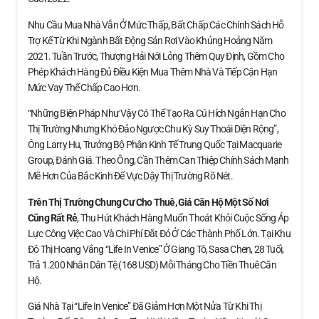
Nhu Cầu Mua Nhà Vẫn Ở Mức Thấp, Bất Chấp Các Chính Sách Hỗ
Trợ Kể Từ Khi Ngành Bất Động Sản Rơi Vào Khủng Hoảng Năm
2021. Tuần Trước, Thượng Hải Nới Lỏng Thêm Quy Định, Gồm Cho
Phép Khách Hàng Đủ Điều Kiện Mua Thêm Nhà Và Tiếp Cận Hạn
Mức Vay Thế Chấp Cao Hơn.
“Những Biện Pháp Như Vậy Có Thể Tạo Ra Cú Hích Ngắn Hạn Cho
Thị Trường Nhưng Khó Đảo Ngược Chu Kỳ Suy Thoái Diện Rộng”,
Ông Larry Hu, Trưởng Bộ Phận Kinh Tế Trung Quốc Tại Macquarie
Group, Đánh Giá. Theo Ông, Cần Thêm Can Thiệp Chính Sách Mạnh
Mẽ Hơn Của Bắc Kinh Để Vực Dậy Thị Trường Rõ Nét.
Trên Thị Trường Chung Cư Cho Thuê, Giá Căn Hộ
Một Số Nơi
Cũng Rất Rẻ
, Thu Hút Khách Hàng Muốn Thoát Khỏi Cuộc Sống Áp
Lực Công Việc Cao Và Chi Phí Đắt Đỏ Ở Các Thành Phố Lớn. Tại Khu
Đô Thị Hoang Vắng “Life In Venice” Ở Giang Tô, Sasa Chen, 28 Tuổi,
Trả 1.200 Nhân Dân Tệ (168 USD) Mỗi Tháng Cho Tiền Thuê Căn
Hộ.
Giá Nhà Tại “Life In Venice” Đã Giảm Hơn Một Nửa Từ Khi Thị