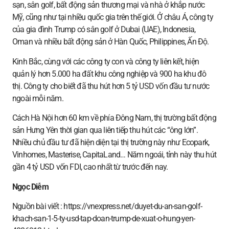
sạn, sân golf, bất động sản thương mại và nhà ở khắp nước
Mỹ, cũng như tại nhiều quốc gia trên thế giới. Ở châu Á, công ty
của gia đình Trump có sân golf ở Dubai (UAE), Indonesia,
Oman và nhiều bất động sản ở Hàn Quốc, Philippines, Ấn Độ.
Kinh Bắc, cùng với các công ty con và công ty liên kết, hiện
quản lý hơn 5.000 ha đất khu công nghiệp và 900 ha khu đô
thị. Công ty cho biết đã thu hút hơn 5 tỷ USD vốn đầu tư nước
ngoài mỗi năm.
Cách Hà Nội hơn 60 km về phía Đông Nam, thị trường bất động
sản Hưng Yên thời gian qua liên tiếp thu hút các “ông lớn”.
Nhiều chủ đầu tư đã hiện diện tại thị trường này như Ecopark,
Vinhomes, Masterise, CapitaLand… Năm ngoái, tỉnh này thu hút
gần 4 tỷ USD vốn FDI, cao nhất từ trước đến nay.
Ngọc Diễm
Nguồn bài viết : https://vnexpress.net/duyet-du-an-san-golf-
khach-san-1-5-ty-usd-tap-doan-trump-de-xuat-o-hung-yen-