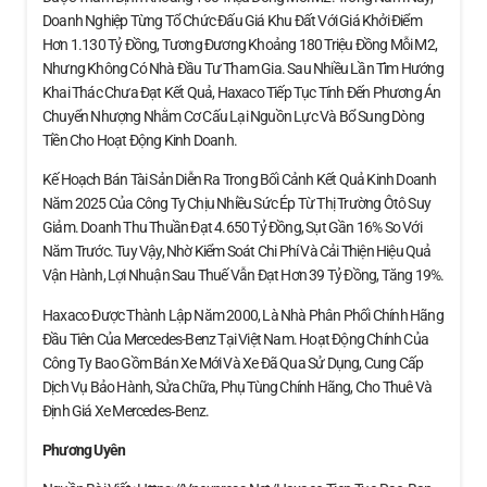
Doanh Nghiệp Từng Tổ Chức Đấu Giá Khu Đất Với Giá Khởi Điểm
Hơn 1.130 Tỷ Đồng, Tương Đương Khoảng 180 Triệu Đồng Mỗi M2,
Nhưng Không Có Nhà Đầu Tư Tham Gia. Sau Nhiều Lần Tìm Hướng
Khai Thác Chưa Đạt Kết Quả, Haxaco Tiếp Tục Tính Đến Phương Án
Chuyển Nhượng Nhằm Cơ Cấu Lại Nguồn Lực Và Bổ Sung Dòng
Tiền Cho Hoạt Động Kinh Doanh.
Kế Hoạch Bán Tài Sản Diễn Ra Trong Bối Cảnh Kết Quả Kinh Doanh
Năm 2025 Của Công Ty Chịu Nhiều Sức Ép Từ Thị Trường Ôtô Suy
Giảm. Doanh Thu Thuần Đạt 4.650 Tỷ Đồng, Sụt Gần 16% So Với
Năm Trước. Tuy Vậy, Nhờ Kiểm Soát Chi Phí Và Cải Thiện Hiệu Quả
Vận Hành, Lợi Nhuận Sau Thuế Vẫn Đạt Hơn 39 Tỷ Đồng, Tăng 19%.
Haxaco Được Thành Lập Năm 2000, Là Nhà Phân Phối Chính Hãng
Đầu Tiên Của Mercedes-Benz Tại Việt Nam. Hoạt Động Chính Của
Công Ty Bao Gồm Bán Xe Mới Và Xe Đã Qua Sử Dụng, Cung Cấp
Dịch Vụ Bảo Hành, Sửa Chữa, Phụ Tùng Chính Hãng, Cho Thuê Và
Định Giá Xe Mercedes‑Benz.
Phương Uyên