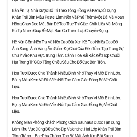
Bàn Ăn Tại Nhà Được Bố Trí Theo Tông Hồng Và Kem, Sử Dụng
Khăn Trải Bàn Màu Pastel Làm Nền Và Phủ Thêm Một Dải Vải Voan
Hồng Chạy Dọc Mặt Bàn Để Tạo Trục Thị Giác. Chất Liệu Vải Mỏng,
Rũ Tự Nhiên Giúp Bề Mặt Bàn Có Thêm Lớp Chuyển Động.
Hệ Nến Gồm Nến Trụ Và Nến Cao Đặt Xen Kẽ, Tạo Nhiều Cao Độ
Ánh Sáng. Ánh Vàng Ấm Giảm Độ Chói Của Đèn Trần, Tập Trung Sự
Chú Ý Vào Khu Vực Trung Tâm. Cánh Hoa Rải Rác Kết Hợp Chuỗi
Hạt Trang Trí Giúp Tăng Chiều Sâu Cho Bố Cục Bàn Tròn.
Hoa Tươi Được Chia Thành Nhiều Bình Nhỏ Thay Vì Một Bình Lớn.
Bộ Ly Màu Kem Và Đĩa Viền Nổi Tạo Cảm Giác Đồng Bộ Về Chất
Liệu.
Hoa Tươi Được Chia Thành Nhiều Bình Nhỏ Thay Vì Một Bình Lớn.
Bộ Ly Màu Kem Và Đĩa Viền Nổi Tạo Cảm Giác Đồng Bộ Về Chất
Liệu.
Không Gian Phòng Khách Phong Cách Bauhaus Được Tận Dụng
Làm Khu Vực Dùng Bữa Cho Dịp Valentine. Hai Lớp Khăn Trải Bàn
Tông Trắng – Bạc Phủ Chồng, Tạo Bề Mặt Ánh Kim Bắt Sáng.