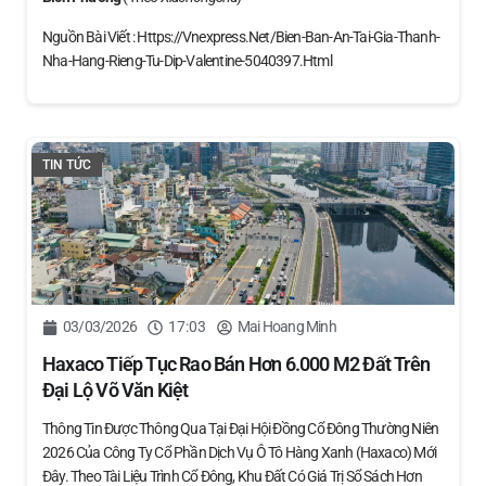
Nguồn Bài Viết : Https://vnexpress.net/bien-Ban-An-Tai-Gia-Thanh-
Nha-Hang-Rieng-Tu-Dip-Valentine-5040397.html
TIN TỨC
03/03/2026
17:03
Mai Hoang Minh
Haxaco Tiếp Tục Rao Bán Hơn 6.000 M2 Đất Trên
Đại Lộ Võ Văn Kiệt
Thông Tin Được Thông Qua Tại Đại Hội Đồng Cổ Đông Thường Niên
2026 Của Công Ty Cổ Phần Dịch Vụ Ô Tô Hàng Xanh (Haxaco) Mới
Đây. Theo Tài Liệu Trình Cổ Đông, Khu Đất Có Giá Trị Sổ Sách Hơn