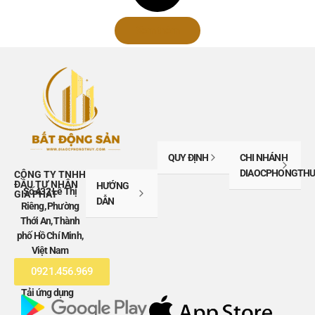
Xem thêm
QUY ĐỊNH
CHI NHÁNH
DIAOCPHONGTHU
CÔNG TY TNHH
ĐẦU TƯ NHÂN
HƯỚNG
Số 432 Lê Thị
GIA PHÁT
DẪN
Riêng, Phường
Thới An, Thành
phố Hồ Chí Minh,
Việt Nam
0921.456.969
Tải ứng dụng