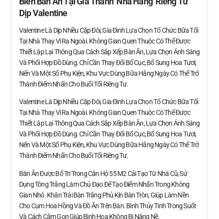
Biến Bàn Ăn Tại Gia Thành ‘nhà Hàng’ Riêng Tư
Dịp Valentine
Valentine Là Dịp Nhiều Cặp Đôi, Gia Đình Lựa Chọn Tổ Chức Bữa Tối
Tại Nhà Thay Vì Ra Ngoài. Không Gian Quen Thuộc Có Thể Được
Thiết Lập Lại Thông Qua Cách Sắp Xếp Bàn Ăn, Lựa Chọn Ánh Sáng
Và Phối Hợp Đồ Dùng. Chỉ Cần Thay Đổi Bố Cục, Bổ Sung Hoa Tươi,
Nến Và Một Số Phụ Kiện, Khu Vực Dùng Bữa Hằng Ngày Có Thể Trở
Thành Điểm Nhấn Cho Buổi Tối Riêng Tư.
Valentine Là Dịp Nhiều Cặp Đôi, Gia Đình Lựa Chọn Tổ Chức Bữa Tối
Tại Nhà Thay Vì Ra Ngoài. Không Gian Quen Thuộc Có Thể Được
Thiết Lập Lại Thông Qua Cách Sắp Xếp Bàn Ăn, Lựa Chọn Ánh Sáng
Và Phối Hợp Đồ Dùng. Chỉ Cần Thay Đổi Bố Cục, Bổ Sung Hoa Tươi,
Nến Và Một Số Phụ Kiện, Khu Vực Dùng Bữa Hằng Ngày Có Thể Trở
Thành Điểm Nhấn Cho Buổi Tối Riêng Tư.
Bàn Ăn Được Bố Trí Trong Căn Hộ 55 M2 Cải Tạo Từ Nhà Cũ, Sử
Dụng Tông Trắng Làm Chủ Đạo Để Tạo Điểm Nhấn Trong Không
Gian Nhỏ. Khăn Trải Bàn Trắng Phủ Kín Bàn Tròn, Giúp Làm Nền
Cho Cụm Hoa Hồng Và Đồ Ăn Trên Bàn. Bình Thủy Tinh Trong Suốt
Và Cách Cắm Gọn Giúp Bình Hoa Không Bị Nặng Nề.