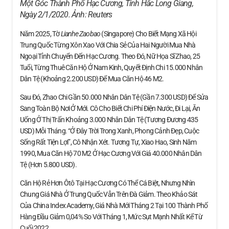
Một Góc Thành Phố Hạc Cương, Tỉnh Hắc Long Giang,
Ngày 2/1/2020. Ảnh:
Reuters
Năm 2025, Tờ
Lianhe Zaobao
(Singapore) Cho Biết Mạng Xã Hội
Trung Quốc Từng Xôn Xao Với Chia Sẻ Của Hai Người Mua Nhà
Ngoại Tỉnh Chuyển Đến Hạc Cương. Theo Đó, Nữ Họa Sĩ Zhao, 25
Tuổi, Từng Thuê Căn Hộ Ở Nam Kinh, Quyết Định Chi 15.000 Nhân
Dân Tệ (khoảng 2.200 USD) Để Mua Căn Hộ 46 M2.
Sau Đó, Zhao Chi Gần 50.000 Nhân Dân Tệ (gần 7.300 USD) Để Sửa
Sang Toàn Bộ Nơi Ở Mới. Cô Cho Biết Chi Phí Điện Nước, Đi Lại, Ăn
Uống Ở Thị Trấn Khoảng 3.000 Nhân Dân Tệ (tương Đương 435
USD) Mỗi Tháng. “Ở Đây Trời Trong Xanh, Phong Cảnh Đẹp, Cuộc
Sống Rất Tiện Lợi”, Cô Nhận Xét. Tương Tự, Xiao Hao, Sinh Năm
1990, Mua Căn Hộ 70 M2 Ở Hạc Cương Với Giá 40.000 Nhân Dân
Tệ (hơn 5.800 USD).
Căn Hộ Rẻ Hơn Ôtô Tại Hạc Cương Có Thể Cá Biệt, Nhưng Nhìn
Chung Giá Nhà Ở Trung Quốc Vẫn Trên Đà Giảm. Theo Khảo Sát
Của China Index Academy, Giá Nhà Mới Tháng 2 Tại 100 Thành Phố
Hàng Đầu Giảm 0,04% So Với Tháng 1, Mức Sụt Mạnh Nhất Kể Từ
Cuối 2022.