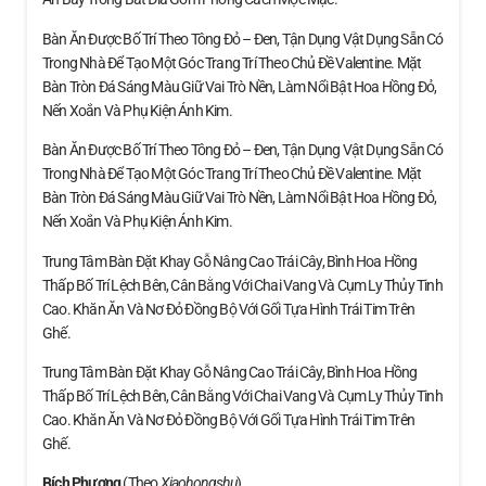
Bàn Ăn Được Bố Trí Theo Tông Đỏ – Đen, Tận Dụng Vật Dụng Sẵn Có
Trong Nhà Để Tạo Một Góc Trang Trí Theo Chủ Đề Valentine. Mặt
Bàn Tròn Đá Sáng Màu Giữ Vai Trò Nền, Làm Nổi Bật Hoa Hồng Đỏ,
Nến Xoắn Và Phụ Kiện Ánh Kim.
Bàn Ăn Được Bố Trí Theo Tông Đỏ – Đen, Tận Dụng Vật Dụng Sẵn Có
Trong Nhà Để Tạo Một Góc Trang Trí Theo Chủ Đề Valentine. Mặt
Bàn Tròn Đá Sáng Màu Giữ Vai Trò Nền, Làm Nổi Bật Hoa Hồng Đỏ,
Nến Xoắn Và Phụ Kiện Ánh Kim.
Trung Tâm Bàn Đặt Khay Gỗ Nâng Cao Trái Cây, Bình Hoa Hồng
Thấp Bố Trí Lệch Bên, Cân Bằng Với Chai Vang Và Cụm Ly Thủy Tinh
Cao. Khăn Ăn Và Nơ Đỏ Đồng Bộ Với Gối Tựa Hình Trái Tim Trên
Ghế.
Trung Tâm Bàn Đặt Khay Gỗ Nâng Cao Trái Cây, Bình Hoa Hồng
Thấp Bố Trí Lệch Bên, Cân Bằng Với Chai Vang Và Cụm Ly Thủy Tinh
Cao. Khăn Ăn Và Nơ Đỏ Đồng Bộ Với Gối Tựa Hình Trái Tim Trên
Ghế.
Bích Phương
(theo
Xiaohongshu
)