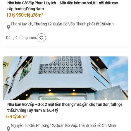
Nhà bán Gò Vấp Phan Huy Ích – Mặt tiền hẻm xe hơi, full nội thất cao
cấp, hướng Đông Nam
10 tỷ 950 triệu
76m²
Phan Huy Ích, Phường 12, Quận Gò Vấp, Thành phố Hồ Chí Minh
Đăng 9 tháng trước
Nhà bán Gò Vấp – Góc 2 mặt tiền thoáng mát, gần chợ Tân Sơn, full nội
thất, hướng Tây Nam, Giá 6.4 tỷ
6.4 tỷ
56m²
Nguyễn Tư Giả, Phường 12, Quận Gò Vấp, Thành phố Hồ Chí Minh