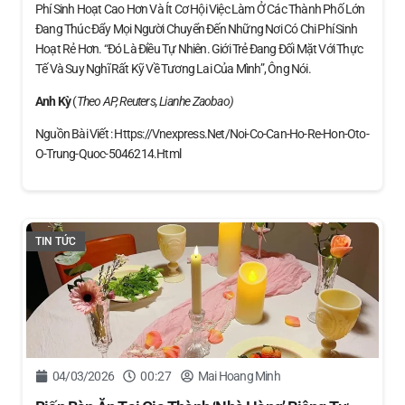
Phí Sinh Hoạt Cao Hơn Và Ít Cơ Hội Việc Làm Ở Các Thành Phố Lớn
Đang Thúc Đẩy Mọi Người Chuyển Đến Những Nơi Có Chi Phí Sinh
Hoạt Rẻ Hơn. “Đó Là Điều Tự Nhiên. Giới Trẻ Đang Đối Mặt Với Thực
Tế Và Suy Nghĩ Rất Kỹ Về Tương Lai Của Mình”, Ông Nói.
Anh Kỳ
(
Theo AP, Reuters, Lianhe Zaobao)
Nguồn Bài Viết : Https://vnexpress.net/noi-Co-Can-Ho-Re-Hon-Oto-
O-Trung-Quoc-5046214.html
TIN TỨC
04/03/2026
00:27
Mai Hoang Minh