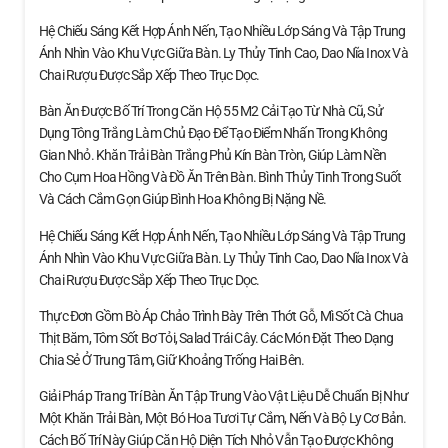
Hệ Chiếu Sáng Kết Hợp Ánh Nến, Tạo Nhiều Lớp Sáng Và Tập Trung
Ánh Nhìn Vào Khu Vực Giữa Bàn. Ly Thủy Tinh Cao, Dao Nĩa Inox Và
Chai Rượu Được Sắp Xếp Theo Trục Dọc.
Bàn Ăn Được Bố Trí Trong Căn Hộ 55 M2 Cải Tạo Từ Nhà Cũ, Sử
Dụng Tông Trắng Làm Chủ Đạo Để Tạo Điểm Nhấn Trong Không
Gian Nhỏ. Khăn Trải Bàn Trắng Phủ Kín Bàn Tròn, Giúp Làm Nền
Cho Cụm Hoa Hồng Và Đồ Ăn Trên Bàn. Bình Thủy Tinh Trong Suốt
Và Cách Cắm Gọn Giúp Bình Hoa Không Bị Nặng Nề.
Hệ Chiếu Sáng Kết Hợp Ánh Nến, Tạo Nhiều Lớp Sáng Và Tập Trung
Ánh Nhìn Vào Khu Vực Giữa Bàn. Ly Thủy Tinh Cao, Dao Nĩa Inox Và
Chai Rượu Được Sắp Xếp Theo Trục Dọc.
Thực Đơn Gồm Bò Áp Chảo Trình Bày Trên Thớt Gỗ, Mì Sốt Cà Chua
Thịt Băm, Tôm Sốt Bơ Tỏi, Salad Trái Cây. Các Món Đặt Theo Dạng
Chia Sẻ Ở Trung Tâm, Giữ Khoảng Trống Hai Bên.
Giải Pháp Trang Trí Bàn Ăn Tập Trung Vào Vật Liệu Dễ Chuẩn Bị Như
Một Khăn Trải Bàn, Một Bó Hoa Tươi Tự Cắm, Nến Và Bộ Ly Cơ Bản.
Cách Bố Trí Này Giúp Căn Hộ Diện Tích Nhỏ Vẫn Tạo Được Không