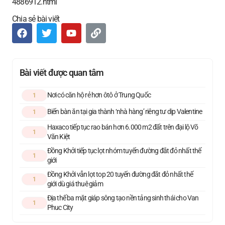
4886912.html
Chia sẻ bài viết
Bài viết được quan tâm
Nơi có căn hộ rẻ hơn ôtô ở Trung Quốc
1
Biến bàn ăn tại gia thành ‘nhà hàng’ riêng tư dịp Valentine
1
Haxaco tiếp tục rao bán hơn 6.000 m2 đất trên đại lộ Võ
1
Văn Kiệt
Đồng Khởi tiếp tục lọt nhóm tuyến đường đắt đỏ nhất thế
1
giới
Đồng Khởi vẫn lọt top 20 tuyến đường đắt đỏ nhất thế
1
giới dù giá thuê giảm
Địa thế ba mặt giáp sông tạo nền tảng sinh thái cho Van
1
Phuc City