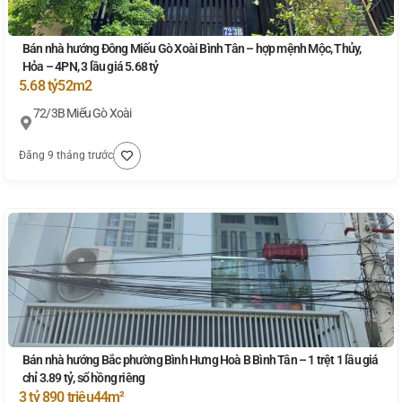
Bán nhà hướng Đông Miếu Gò Xoài Bình Tân – hợp mệnh Mộc, Thủy,
Hỏa – 4PN, 3 lầu giá 5.68 tỷ
5.68 tỷ
52m2
72/3B Miếu Gò Xoài
Đăng 9 tháng trước
Bán nhà hướng Bắc phường Bình Hưng Hoà B Bình Tân – 1 trệt 1 lầu giá
chỉ 3.89 tỷ, sổ hồng riêng
3 tỷ 890 triệu
44m²