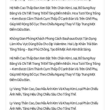
Hệ Nến Cao Thấp Đan Xen Đặt Trên Chân Kim Loại, Bổ Sung Ruy
Băng Và Chi Tiết Trang Trí Để Tăng Điểm Nhấn. Hoa Tươi Tông Trắng
– Kem Được Cắm Thành Cụm Thấp Ở Cạnh Bàn Và Trên Ghế Phụ,
Giúp Mở Rộng Bố Cục Theo Chiều Ngang Thay Vì Tập Trung Một
Điểm Giữa Bàn.
Không Gian Phòng Khách Phong Cách Bauhaus Được Tận Dụng
Làm Khu Vực Dùng Bữa Cho Dịp Valentine. Hai Lớp Khăn Trải Bàn
Tông Trắng – Bạc Phủ Chồng, Tạo Bề Mặt Ánh Kim Bắt Sáng.
Hệ Nến Cao Thấp Đan Xen Đặt Trên Chân Kim Loại, Bổ Sung Ruy
Băng Và Chi Tiết Trang Trí Để Tăng Điểm Nhấn. Hoa Tươi Tông Trắng
– Kem Được Cắm Thành Cụm Thấp Ở Cạnh Bàn Và Trên Ghế Phụ,
Giúp Mở Rộng Bố Cục Theo Chiều Ngang Thay Vì Tập Trung Một
Điểm Giữa Bàn.
Ly Vang Thân Cao, Dao Nĩa Ánh Kim Và Khay Kim Loại Phản Chiếu
Ánh Nến, Tăng Hiệu Ứng Chiều Sâu Cho Tổng Thể.
Ly Vang Thân Cao, Dao Nĩa Ánh Kim Và Khay Kim Loại Phản Chiếu
Ánh Nến, Tăng Hiệu Ứng Chiều Sâu Cho Tổng Thể.