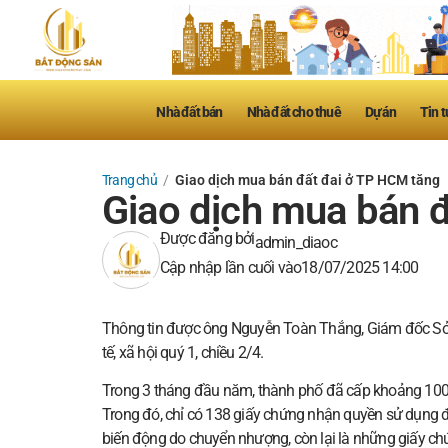
Nhà đất bán
Nhà đất cho thuê
Dự án
Tin t
Trang chủ
/
Giao dịch mua bán đất đai ở TP HCM tăng
Giao dịch mua bán 
Được đăng bởi
admin_diaoc
Cập nhập lần cuối vào
18/07/2025 14:00
Thông tin được ông Nguyễn Toàn Thắng, Giám đốc Sở T
tế, xã hội quý 1, chiều 2/4.
Trong 3 tháng đầu năm, thành phố đã cấp khoảng 100
Trong đó, chỉ có 138 giấy chứng nhận quyền sử dụng 
biến động do chuyển nhượng, còn lại là những giấy ch