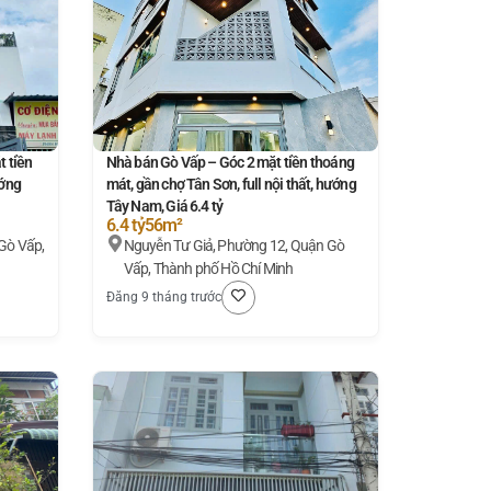
 tiền
Nhà bán Gò Vấp – Góc 2 mặt tiền thoáng
ướng
mát, gần chợ Tân Sơn, full nội thất, hướng
Tây Nam, Giá 6.4 tỷ
6.4 tỷ
56m²
Gò Vấp,
Nguyễn Tư Giả, Phường 12, Quận Gò
Vấp, Thành phố Hồ Chí Minh
Đăng 9 tháng trước