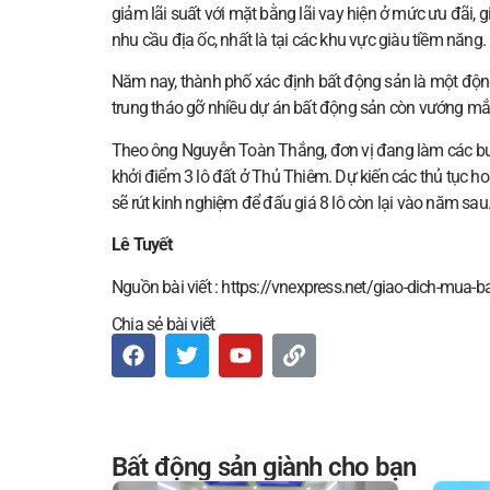
giảm lãi suất với mặt bằng lãi vay hiện ở mức ưu đãi,
nhu cầu địa ốc, nhất là tại các khu vực giàu tiềm năng.
Năm nay, thành phố xác định bất động sản là một độn
trung tháo gỡ nhiều dự án bất động sản còn vướng mắ
Theo ông Nguyễn Toàn Thắng, đơn vị đang làm các bước
khởi điểm 3 lô đất ở Thủ Thiêm. Dự kiến các thủ tục ho
sẽ rút kinh nghiệm để đấu giá 8 lô còn lại vào năm sau
Lê Tuyết
Nguồn bài viết : https://vnexpress.net/giao-dich-mua-
Chia sẻ bài viết
Bất động sản giành cho bạn