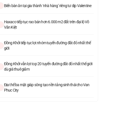
Biến bàn ăn tại gia thành ‘nhà hàng’ riêng tư dịp Valentine
Haxaco tiếp tục rao bán hơn 6.000 m2 đất trên đại lộ Võ
Văn Kiệt
Đồng Khởi tiếp tục lọt nhóm tuyến đường đắt đỏ nhất thế
giới
Đồng Khởi vẫn lọt top 20 tuyến đường đắt đỏ nhất thế giới
dù giá thuê giảm
Địa thế ba mặt giáp sông tạo nền tảng sinh thái cho Van
Phuc City