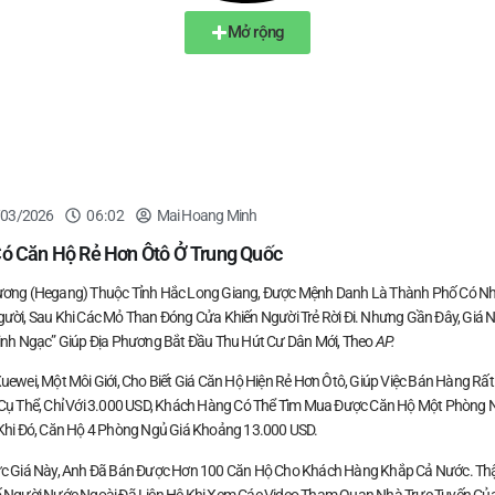
Mở rộng
/03/2026
06:02
Mai Hoang Minh
Có Căn Hộ Rẻ Hơn Ôtô Ở Trung Quốc
ơng (Hegang) Thuộc Tỉnh Hắc Long Giang, Được Mệnh Danh Là Thành Phố Có Nh
ười, Sau Khi Các Mỏ Than Đóng Cửa Khiến Người Trẻ Rời Đi. Nhưng Gần Đây, Giá 
inh Ngạc” Giúp Địa Phương Bắt Đầu Thu Hút Cư Dân Mới, Theo
AP.
uewei, Một Môi Giới, Cho Biết Giá Căn Hộ Hiện Rẻ Hơn Ôtô, Giúp Việc Bán Hàng Rất
Cụ Thể, Chỉ Với 3.000 USD, Khách Hàng Có Thể Tìm Mua Được Căn Hộ Một Phòng 
Khi Đó, Căn Hộ 4 Phòng Ngủ Giá Khoảng 13.000 USD.
c Giá Này, Anh Đã Bán Được Hơn 100 Căn Hộ Cho Khách Hàng Khắp Cả Nước. Th
 Người Nước Ngoài Đã Liên Hệ Khi Xem Các Video Tham Quan Nhà Trực Tuyến Củ