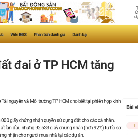
T
ứ
d
ức
Wiki BĐS
Phân tích đánh giá
Danh bạ
đất đai ở TP HCM tăng
ài nguyên và Môi trường TP HCM cho biết tại phiên họp kinh
Bài 
.000 giấy chứng nhận quyền sử dụng đất cho các cá nhân.
1
đất lần đầu nhưng 92.533 giấy chứng nhận (hơn 92%) từ hồ sơ
ứng nhận cho người mua nhà tại các dự án.