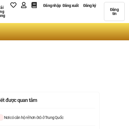
Đăng nhập
Đăng xuất
Đăng ký
ải
Đăng
ng
tin
ụng
viết được quan tâm
Nơi có căn hộ rẻ hơn ôtô ở Trung Quốc