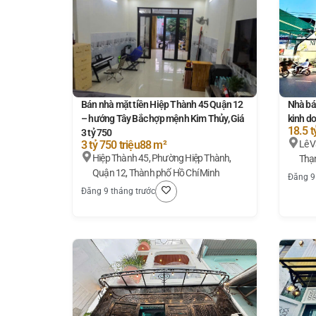
Bán nhà mặt tiền Hiệp Thành 45 Quận 12
Nhà bá
– hướng Tây Bắc hợp mệnh Kim Thủy, Giá
kinh do
18.5 t
3 tỷ 750
3 tỷ 750 triệu
88 m²
Lê Văn Thọ, Phường 
Hiệp Thành 45, Phường Hiệp Thành,
Thạn
Quận 12, Thành phố Hồ Chí Minh
Đăng 9
Đăng 9 tháng trước