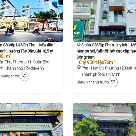
n Gò Vấp Lê Văn Thọ – Mặt tiền
Nhà bán Gò Vấp Phan Huy Ích – Mặt
anh , hướng Tây Bắc, Giá 18,5 tỷ
hẻm xe hơi, full nội thất cao cấp, h
ỷ
81m²
Đông Nam
11, Quận Bình
10 tỷ 950 triệu
76m²
Phan Huy Ích, Phường 12, Quận 
h, Thành phố Hồ Chí Minh
Thành phố Hồ Chí Minh
 tháng trước
Đăng 9 tháng trước