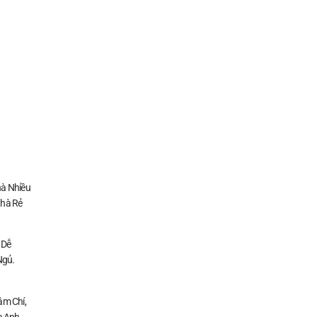
à Nhiều
Nhà Rẻ
 Dễ
Ngủ.
ậm Chí,
a Anh.