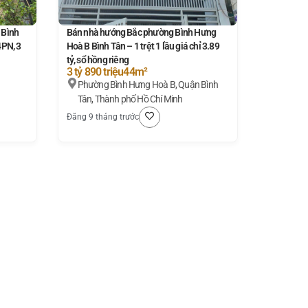
 Bình
Bán nhà hướng Bắc phường Bình Hưng
4PN, 3
Hoà B Bình Tân – 1 trệt 1 lầu giá chỉ 3.89
tỷ, sổ hồng riêng
3 tỷ 890 triệu
44m²
Phường Bình Hưng Hoà B, Quận Bình
Tân, Thành phố Hồ Chí Minh
Đăng 9 tháng trước