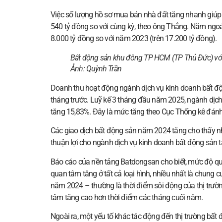
Việc số lượng hồ sơ mua bán nhà đất tăng nhanh giúp n
540 tỷ đồng so với cùng kỳ, theo ông Thắng. Năm ngoái
8.000 tỷ đồng so với năm 2023 (trên 17.200 tỷ đồng).
Bất động sản khu đông TP HCM (TP Thủ Đức) với
Ảnh:
Quỳnh Trần
Doanh thu hoạt động ngành dịch vụ kinh doanh bất độn
tháng trước. Luỹ kế 3 tháng đầu năm 2025, ngành dịch
tăng 15,83%. Đây là mức tăng theo Cục Thống kê đánh g
Các giao dịch bất động sản năm 2024 tăng cho thấy nhu
thuận lợi cho ngành dịch vụ kinh doanh bất động sản 
Báo cáo của nền tảng Batdongsan cho biết, mức độ qua
quan tâm tăng ở tất cả loại hình, nhiều nhất là chung 
năm 2024 – thường là thời điểm sôi động của thị trườn
tâm tăng cao hơn thời điểm các tháng cuối năm.
Ngoài ra, một yếu tố khác tác động đến thị trường bất