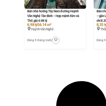
Bán nhà hướng Tây Nam đường Huỳnh
Bán nh
Văn Nghệ Tân Bình – Hợp mệnh Kim và
– gần 
Thổ, giá 6.98 tỷ
chỉ 8.3
6.98 tỷ
56.14 m²
8.35 t
Huỳnh Văn Nghệ
Thố
Đăng 9 tháng trước
Đăng 9