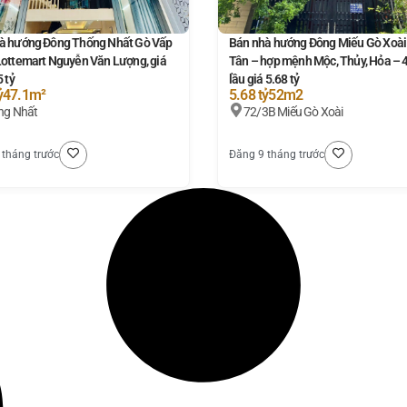
à hướng Đông Thống Nhất Gò Vấp
Bán nhà hướng Đông Miếu Gò Xoài
Lottemart Nguyễn Văn Lượng, giá
Tân – hợp mệnh Mộc, Thủy, Hỏa – 
5 tỷ
lầu giá 5.68 tỷ
ỷ
47.1m²
5.68 tỷ
52m2
ng Nhất
72/3B Miếu Gò Xoài
 tháng trước
Đăng 9 tháng trước