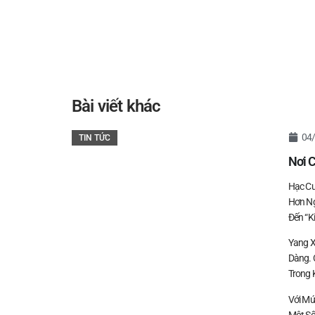
Bài viết khác
04
TIN TỨC
Nơi 
Hạc Cư
Hơn Ng
Đến “k
Yang X
Dàng. 
Trong 
Với Mứ
Một Số