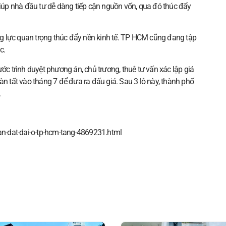
 giúp nhà đầu tư dễ dàng tiếp cận nguồn vốn, qua đó thúc đẩy
g lực quan trọng thúc đẩy nền kinh tế. TP HCM cũng đang tập
c.
 trình duyệt phương án, chủ trương, thuê tư vấn xác lập giá
àn tất vào tháng 7 để đưa ra đấu giá. Sau 3 lô này, thành phố
.
ban-dat-dai-o-tp-hcm-tang-4869231.html