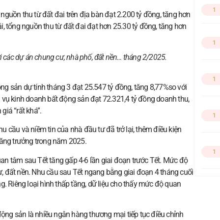
1
guồn thu từ đất đai trên địa bàn đạt 2.200 tỷ đồng, tăng hơn
, tổng nguồn thu từ đất đai đạt hơn 25.30 tỷ đồng, tăng hơn
1
 các dự án chung cư, nhà phố, đất nền… tháng 2/2025.
1
g sản dự tính tháng 3 đạt 25.547 tỷ đồng, tăng 8,77%so với
 vụ kinh doanh bất động sản đạt 72.321,4 tỷ đồng doanh thu,
iá “rất khá”.
1
 cầu và niềm tin của nhà đầu tư đã trở lại, thêm điều kiện
tăng trưởng trong năm 2025.
1
n tâm sau Tết tăng gấp 4-6 lần giai đoạn trước Tết. Mức độ
cư, đất nền. Nhu cầu sau Tết ngang bằng giai đoạn 4 tháng cuối
g. Riêng loại hình thấp tầng, dữ liệu cho thấy mức độ quan
 động sản là nhiều ngân hàng thương mại tiếp tục điều chỉnh