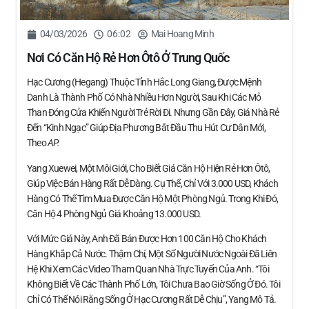
04/03/2026
06:02
Mai Hoang Minh
Nơi Có Căn Hộ Rẻ Hơn Ôtô Ở Trung Quốc
Hạc Cương (Hegang) Thuộc Tỉnh Hắc Long Giang, Được Mệnh
Danh Là Thành Phố Có Nhà Nhiều Hơn Người, Sau Khi Các Mỏ
Than Đóng Cửa Khiến Người Trẻ Rời Đi. Nhưng Gần Đây, Giá Nhà Rẻ
Đến “kinh Ngạc” Giúp Địa Phương Bắt Đầu Thu Hút Cư Dân Mới,
Theo
AP.
Yang Xuewei, Một Môi Giới, Cho Biết Giá Căn Hộ Hiện Rẻ Hơn Ôtô,
Giúp Việc Bán Hàng Rất Dễ Dàng. Cụ Thể, Chỉ Với 3.000 USD, Khách
Hàng Có Thể Tìm Mua Được Căn Hộ Một Phòng Ngủ. Trong Khi Đó,
Căn Hộ 4 Phòng Ngủ Giá Khoảng 13.000 USD.
Với Mức Giá Này, Anh Đã Bán Được Hơn 100 Căn Hộ Cho Khách
Hàng Khắp Cả Nước. Thậm Chí, Một Số Người Nước Ngoài Đã Liên
Hệ Khi Xem Các Video Tham Quan Nhà Trực Tuyến Của Anh. “Tôi
Không Biết Về Các Thành Phố Lớn, Tôi Chưa Bao Giờ Sống Ở Đó. Tôi
Chỉ Có Thể Nói Rằng Sống Ở Hạc Cương Rất Dễ Chịu”, Yang Mô Tả.