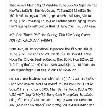
Theo
Reuters
, Những Người Mua Nhà Trung Quốc Với Ngân Sách Eo
Hẹp Từ Lâu Đã Tìm Đến Hạc Cương. Từ Năm 2024, Nơi Đây Trở
Thành Biểu Tượng Của Tình Trạng Giảm Phát Bất Động Sản Tại
Trung Quốc. Trên Mạng Xã Hội, Các Hashtag Như “Hegang-Isation”
Hay “HegangHomePrices” Đã Thu Hút Hàng Chục Triệu Lượt Xem.
Một Góc Thành Phố Hạc Cương, Tỉnh Hắc Long Giang,
Ngày 2/1/2020. Ảnh:
Reuters
Năm 2025, Tờ
Lianhe Zaobao
(Singapore) Cho Biết Mạng Xã Hội
Trung Quốc Từng Xôn Xao Với Chia Sẻ Của Hai Người Mua Nhà
Ngoại Tỉnh Chuyển Đến Hạc Cương. Theo Đó, Nữ Họa Sĩ Zhao, 25
Tuổi, Từng Thuê Căn Hộ Ở Nam Kinh, Quyết Định Chi 15.000 Nhân
Dân Tệ (khoảng 2.200 USD) Để Mua Căn Hộ 46 M2.
Sau Đó, Zhao Chi Gần 50.000 Nhân Dân Tệ (gần 7.300 USD) Để Sửa
Sang Toàn Bộ Nơi Ở Mới. Cô Cho Biết Chi Phí Điện Nước, Đi Lại, Ăn
Uống Ở Thị Trấn Khoảng 3.000 Nhân Dân Tệ (tương Đương 435
USD) Mỗi Tháng. “Ở Đây Trời Trong Xanh, Phong Cảnh Đẹp, Cuộc
Sống Rất Tiện Lợi”, Cô Nhận Xét. Tương Tự, Xiao Hao, Sinh Năm
1990, Mua Căn Hộ 70 M2 Ở Hạc Cương Với Giá 40.000 Nhân Dân