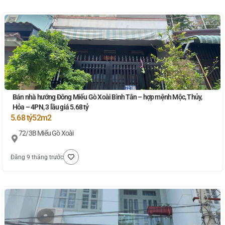
Bán nhà hướng Đông Miếu Gò Xoài Bình Tân – hợp mệnh Mộc, Thủy,
Hỏa – 4PN, 3 lầu giá 5.68 tỷ
5.68 tỷ
52m2
72/3B Miếu Gò Xoài
Đăng 9 tháng trước