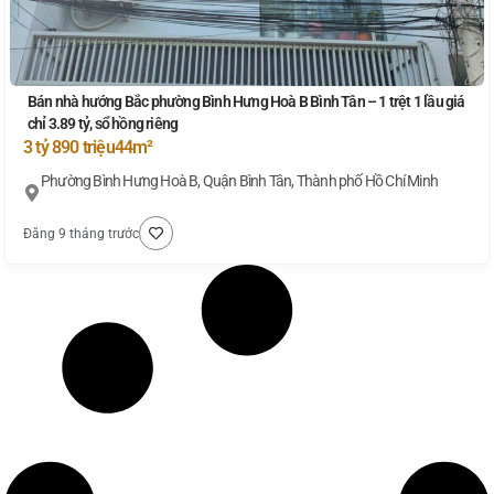
Bán nhà hướng Bắc phường Bình Hưng Hoà B Bình Tân – 1 trệt 1 lầu giá
chỉ 3.89 tỷ, sổ hồng riêng
3 tỷ 890 triệu
44m²
Phường Bình Hưng Hoà B, Quận Bình Tân, Thành phố Hồ Chí Minh
Đăng 9 tháng trước