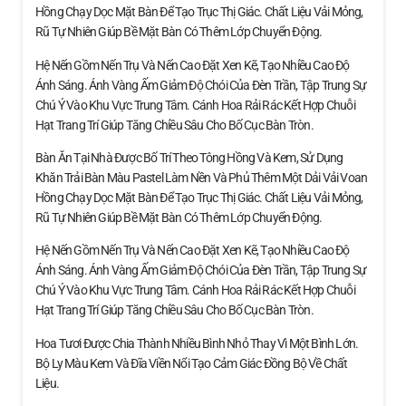
Hồng Chạy Dọc Mặt Bàn Để Tạo Trục Thị Giác. Chất Liệu Vải Mỏng,
Rũ Tự Nhiên Giúp Bề Mặt Bàn Có Thêm Lớp Chuyển Động.
Hệ Nến Gồm Nến Trụ Và Nến Cao Đặt Xen Kẽ, Tạo Nhiều Cao Độ
Ánh Sáng. Ánh Vàng Ấm Giảm Độ Chói Của Đèn Trần, Tập Trung Sự
Chú Ý Vào Khu Vực Trung Tâm. Cánh Hoa Rải Rác Kết Hợp Chuỗi
Hạt Trang Trí Giúp Tăng Chiều Sâu Cho Bố Cục Bàn Tròn.
Bàn Ăn Tại Nhà Được Bố Trí Theo Tông Hồng Và Kem, Sử Dụng
Khăn Trải Bàn Màu Pastel Làm Nền Và Phủ Thêm Một Dải Vải Voan
Hồng Chạy Dọc Mặt Bàn Để Tạo Trục Thị Giác. Chất Liệu Vải Mỏng,
Rũ Tự Nhiên Giúp Bề Mặt Bàn Có Thêm Lớp Chuyển Động.
Hệ Nến Gồm Nến Trụ Và Nến Cao Đặt Xen Kẽ, Tạo Nhiều Cao Độ
Ánh Sáng. Ánh Vàng Ấm Giảm Độ Chói Của Đèn Trần, Tập Trung Sự
Chú Ý Vào Khu Vực Trung Tâm. Cánh Hoa Rải Rác Kết Hợp Chuỗi
Hạt Trang Trí Giúp Tăng Chiều Sâu Cho Bố Cục Bàn Tròn.
Hoa Tươi Được Chia Thành Nhiều Bình Nhỏ Thay Vì Một Bình Lớn.
Bộ Ly Màu Kem Và Đĩa Viền Nổi Tạo Cảm Giác Đồng Bộ Về Chất
Liệu.