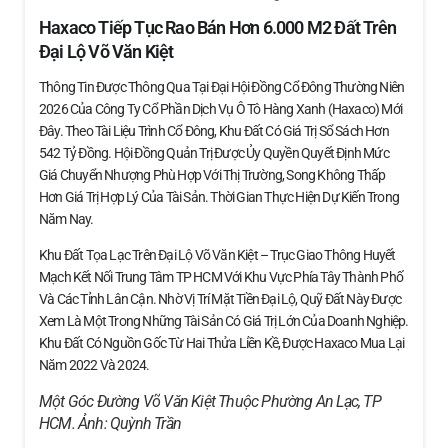
Haxaco Tiếp Tục Rao Bán Hơn 6.000 M2 Đất Trên
Đại Lộ Võ Văn Kiệt
Thông Tin Được Thông Qua Tại Đại Hội Đồng Cổ Đông Thường Niên
2026 Của Công Ty Cổ Phần Dịch Vụ Ô Tô Hàng Xanh (Haxaco) Mới
Đây. Theo Tài Liệu Trình Cổ Đông, Khu Đất Có Giá Trị Sổ Sách Hơn
542 Tỷ Đồng. Hội Đồng Quản Trị Được Ủy Quyền Quyết Định Mức
Giá Chuyển Nhượng Phù Hợp Với Thị Trường, Song Không Thấp
Hơn Giá Trị Hợp Lý Của Tài Sản. Thời Gian Thực Hiện Dự Kiến Trong
Năm Nay.
Khu Đất Tọa Lạc Trên Đại Lộ Võ Văn Kiệt – Trục Giao Thông Huyết
Mạch Kết Nối Trung Tâm TP HCM Với Khu Vực Phía Tây Thành Phố
Và Các Tỉnh Lân Cận. Nhờ Vị Trí Mặt Tiền Đại Lộ, Quỹ Đất Này Được
Xem Là Một Trong Những Tài Sản Có Giá Trị Lớn Của Doanh Nghiệp.
Khu Đất Có Nguồn Gốc Từ Hai Thửa Liền Kề, Được Haxaco Mua Lại
Năm 2022 Và 2024.
Một Góc Đường Võ Văn Kiệt Thuộc Phường An Lạc, TP
HCM. Ảnh:
Quỳnh Trần