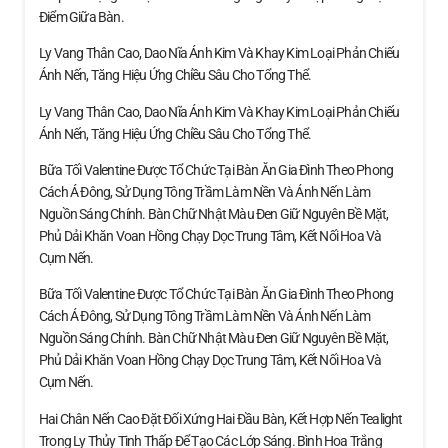
Điểm Giữa Bàn.
Ly Vang Thân Cao, Dao Nĩa Ánh Kim Và Khay Kim Loại Phản Chiếu
Ánh Nến, Tăng Hiệu Ứng Chiều Sâu Cho Tổng Thể.
Ly Vang Thân Cao, Dao Nĩa Ánh Kim Và Khay Kim Loại Phản Chiếu
Ánh Nến, Tăng Hiệu Ứng Chiều Sâu Cho Tổng Thể.
Bữa Tối Valentine Được Tổ Chức Tại Bàn Ăn Gia Đình Theo Phong
Cách Á Đông, Sử Dụng Tông Trầm Làm Nền Và Ánh Nến Làm
Nguồn Sáng Chính. Bàn Chữ Nhật Màu Đen Giữ Nguyên Bề Mặt,
Phủ Dải Khăn Voan Hồng Chạy Dọc Trung Tâm, Kết Nối Hoa Và
Cụm Nến.
Bữa Tối Valentine Được Tổ Chức Tại Bàn Ăn Gia Đình Theo Phong
Cách Á Đông, Sử Dụng Tông Trầm Làm Nền Và Ánh Nến Làm
Nguồn Sáng Chính. Bàn Chữ Nhật Màu Đen Giữ Nguyên Bề Mặt,
Phủ Dải Khăn Voan Hồng Chạy Dọc Trung Tâm, Kết Nối Hoa Và
Cụm Nến.
Hai Chân Nến Cao Đặt Đối Xứng Hai Đầu Bàn, Kết Hợp Nến Tealight
Trong Ly Thủy Tinh Thấp Để Tạo Các Lớp Sáng. Bình Hoa Trắng