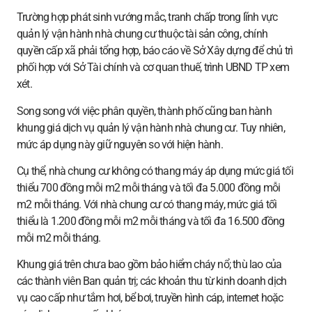
Trường hợp phát sinh vướng mắc, tranh chấp trong lĩnh vực
quản lý vận hành nhà chung cư thuộc tài sản công, chính
quyền cấp xã phải tổng hợp, báo cáo về Sở Xây dựng để chủ trì
phối hợp với Sở Tài chính và cơ quan thuế, trình UBND TP xem
xét.
Song song với việc phân quyền, thành phố cũng ban hành
khung giá dịch vụ quản lý vận hành nhà chung cư. Tuy nhiên,
mức áp dụng này giữ nguyên so với hiện hành.
Cụ thể, nhà chung cư không có thang máy áp dụng mức giá tối
thiểu 700 đồng mỗi m2 mỗi tháng và tối đa 5.000 đồng mỗi
m2 mỗi tháng. Với nhà chung cư có thang máy, mức giá tối
thiểu là 1.200 đồng mỗi m2 mỗi tháng và tối đa 16.500 đồng
mỗi m2 mỗi tháng.
Khung giá trên chưa bao gồm bảo hiểm cháy nổ; thù lao của
các thành viên Ban quản trị; các khoản thu từ kinh doanh dịch
vụ cao cấp như tắm hơi, bể bơi, truyền hình cáp, internet hoặc