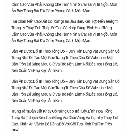
Cắm Cao Vừa Phải, Không Che Tầm Nhìn Giữa Hai Vị Trí Ngồi. Món
Ăn Bày Trong Bát Đĩa Gốm Phong Cách Mộc Mạc.
Hai Chân Nến Cao Đặt Đối Xứng Hai Đầu Bàn, Kết Hợp Nến Tealight
Trong Ly Thủy Tinh Thấp Để Tạo Các Lớp Sáng. Bình Hoa Trắng
Cắm Cao Vừa Phải, Không Che Tầm Nhìn Giữa Hai Vị Trí Ngồi. Món
Ăn Bày Trong Bát Đĩa Gốm Phong Cách Mộc Mạc.
Bàn Ăn Được Bố Trí Theo Tông Đỏ – Đen, Tận Dụng Vật Dụng Sẵn Có
Trong Nhà Để Tạo Một Góc Trang Trí Theo Chủ Đề Valentine. Mặt
Bàn Tròn Đá Sáng Màu Giữ Vai Trò Nền, Làm Nổi Bật Hoa Hồng Đỏ,
Nến Xoắn Và Phụ Kiện Ánh Kim.
Bàn Ăn Được Bố Trí Theo Tông Đỏ – Đen, Tận Dụng Vật Dụng Sẵn Có
Trong Nhà Để Tạo Một Góc Trang Trí Theo Chủ Đề Valentine. Mặt
Bàn Tròn Đá Sáng Màu Giữ Vai Trò Nền, Làm Nổi Bật Hoa Hồng Đỏ,
Nến Xoắn Và Phụ Kiện Ánh Kim.
Trung Tâm Bàn Đặt Khay Gỗ Nâng Cao Trái Cây, Bình Hoa Hồng
Thấp Bố Trí Lệch Bên, Cân Bằng Với Chai Vang Và Cụm Ly Thủy Tinh
Cao. Khăn Ăn Và Nơ Đỏ Đồng Bộ Với Gối Tựa Hình Trái Tim Trên
Ghế.