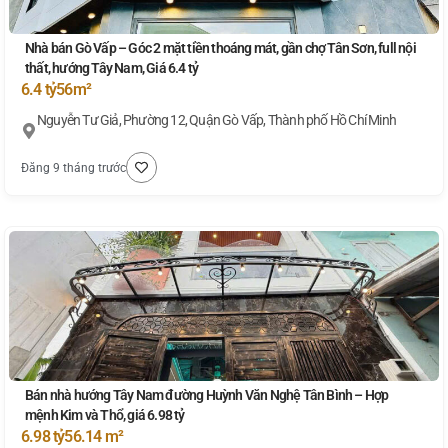
Nhà bán Gò Vấp – Góc 2 mặt tiền thoáng mát, gần chợ Tân Sơn, full nội
thất, hướng Tây Nam, Giá 6.4 tỷ
6.4 tỷ
56m²
Nguyễn Tư Giả, Phường 12, Quận Gò Vấp, Thành phố Hồ Chí Minh
Đăng 9 tháng trước
Bán nhà hướng Tây Nam đường Huỳnh Văn Nghệ Tân Bình – Hợp
mệnh Kim và Thổ, giá 6.98 tỷ
6.98 tỷ
56.14 m²