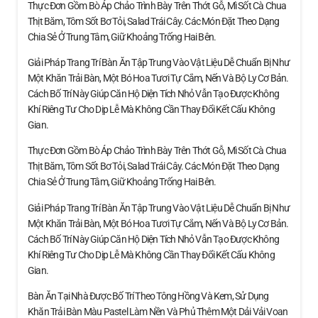
Thực Đơn Gồm Bò Áp Chảo Trình Bày Trên Thớt Gỗ, Mì Sốt Cà Chua
Thịt Băm, Tôm Sốt Bơ Tỏi, Salad Trái Cây. Các Món Đặt Theo Dạng
Chia Sẻ Ở Trung Tâm, Giữ Khoảng Trống Hai Bên.
Giải Pháp Trang Trí Bàn Ăn Tập Trung Vào Vật Liệu Dễ Chuẩn Bị Như
Một Khăn Trải Bàn, Một Bó Hoa Tươi Tự Cắm, Nến Và Bộ Ly Cơ Bản.
Cách Bố Trí Này Giúp Căn Hộ Diện Tích Nhỏ Vẫn Tạo Được Không
Khí Riêng Tư Cho Dịp Lễ Mà Không Cần Thay Đổi Kết Cấu Không
Gian.
Thực Đơn Gồm Bò Áp Chảo Trình Bày Trên Thớt Gỗ, Mì Sốt Cà Chua
Thịt Băm, Tôm Sốt Bơ Tỏi, Salad Trái Cây. Các Món Đặt Theo Dạng
Chia Sẻ Ở Trung Tâm, Giữ Khoảng Trống Hai Bên.
Giải Pháp Trang Trí Bàn Ăn Tập Trung Vào Vật Liệu Dễ Chuẩn Bị Như
Một Khăn Trải Bàn, Một Bó Hoa Tươi Tự Cắm, Nến Và Bộ Ly Cơ Bản.
Cách Bố Trí Này Giúp Căn Hộ Diện Tích Nhỏ Vẫn Tạo Được Không
Khí Riêng Tư Cho Dịp Lễ Mà Không Cần Thay Đổi Kết Cấu Không
Gian.
Bàn Ăn Tại Nhà Được Bố Trí Theo Tông Hồng Và Kem, Sử Dụng
Khăn Trải Bàn Màu Pastel Làm Nền Và Phủ Thêm Một Dải Vải Voan