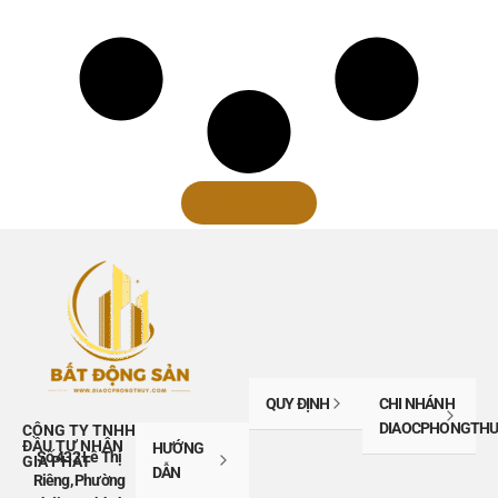
Xem thêm
QUY ĐỊNH
CHI NHÁNH
DIAOCPHONGTHU
CÔNG TY TNHH
ĐẦU TƯ NHÂN
HƯỚNG
Số 432 Lê Thị
GIA PHÁT
DẪN
Riêng, Phường