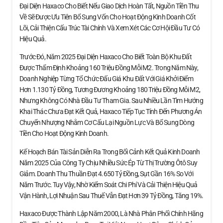
Đại Diện Haxaco Cho Biết Nếu Giao Dịch Hoàn Tất, Nguồn Tiền Thu
Về Sẽ Được Ưu Tiên Bổ Sung Vốn Cho Hoạt Động Kinh Doanh Cốt
Lõi, Cải Thiện Cấu Trúc Tài Chính Và Xem Xét Các Cơ Hội Đầu Tư Có
Hiệu Quả.
Trước Đó, Năm 2025 Đại Diện Haxaco Cho Biết Toàn Bộ Khu Đất
Được Thẩm Định Khoảng 160 Triệu Đồng Mỗi M2. Trong Năm Này,
Doanh Nghiệp Từng Tổ Chức Đấu Giá Khu Đất Với Giá Khởi Điểm
Hơn 1.130 Tỷ Đồng, Tương Đương Khoảng 180 Triệu Đồng Mỗi M2,
Nhưng Không Có Nhà Đầu Tư Tham Gia. Sau Nhiều Lần Tìm Hướng
Khai Thác Chưa Đạt Kết Quả, Haxaco Tiếp Tục Tính Đến Phương Án
Chuyển Nhượng Nhằm Cơ Cấu Lại Nguồn Lực Và Bổ Sung Dòng
Tiền Cho Hoạt Động Kinh Doanh.
Kế Hoạch Bán Tài Sản Diễn Ra Trong Bối Cảnh Kết Quả Kinh Doanh
Năm 2025 Của Công Ty Chịu Nhiều Sức Ép Từ Thị Trường Ôtô Suy
Giảm. Doanh Thu Thuần Đạt 4.650 Tỷ Đồng, Sụt Gần 16% So Với
Năm Trước. Tuy Vậy, Nhờ Kiểm Soát Chi Phí Và Cải Thiện Hiệu Quả
Vận Hành, Lợi Nhuận Sau Thuế Vẫn Đạt Hơn 39 Tỷ Đồng, Tăng 19%.
Haxaco Được Thành Lập Năm 2000, Là Nhà Phân Phối Chính Hãng