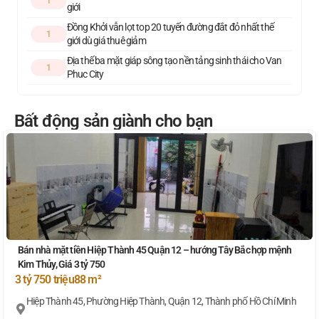
1
giới
Đồng Khởi vẫn lọt top 20 tuyến đường đắt đỏ nhất thế
1
giới dù giá thuê giảm
Địa thế ba mặt giáp sông tạo nền tảng sinh thái cho Van
1
Phuc City
Bất động sản giành cho bạn
Bán nhà mặt tiền Hiệp Thành 45 Quận 12 – hướng Tây Bắc hợp mệnh
Kim Thủy, Giá 3 tỷ 750
3 tỷ 750 triệu
88 m²
Hiệp Thành 45, Phường Hiệp Thành, Quận 12, Thành phố Hồ Chí Minh