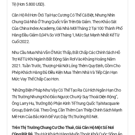
Tệ (hơn 5.800 USD).
Căn Hộ Rẻ Hơn Ôtô Tại Hạc Cương Có Thể Cá Biệt, Nhưng Nhìn
Chung Giá Nhà Ở Trung Quốc Vẫn Trên Đà Giảm. Theo Khảo Sát
Của China Index Academy, Giá Nhà Mới Tháng 2 Tại 100 Thành Phố
Hàng Đầu Giảm 0,04% So Với Tháng 1, Mức Sụt Mạnh Nhất Kể Từ
Cuối 2022.
Nhu Cầu Mua Nhà Vẫn Ở Mức Thấp, Bất Chấp Các Chính Sách Hỗ
Trợ Kể Từ Khi Ngành Bất Động Sản Rơi Vào Khủng Hoảng Năm
2021. Tuần Trước, Thượng Hải Nới Lỏng Thêm Quy Định, Gồm Cho
Phép Khách Hàng Đủ Điều Kiện Mua Thêm Nhà Và Tiếp Cận Hạn
Mức Vay Thế Chấp Cao Hơn.
“Những Biện Pháp Như Vậy Có Thể Tạo Ra Cú Hích Ngắn Hạn Cho
Thị Trường Nhưng Khó Đảo Ngược Chu Kỳ Suy Thoái Diện Rộng”,
Ông Larry Hu, Trưởng Bộ Phận Kinh Tế Trung Quốc Tại Macquarie
Group, Đánh Giá. Theo Ông, Cần Thêm Can Thiệp Chính Sách Mạnh
Mẽ Hơn Của Bắc Kinh Để Vực Dậy Thị Trường Rõ Nét.
Trên Thị Trường Chung Cư Cho Thuê, Giá Căn Hộ
Một Số Nơi
Cũng Rất Rẻ
, Thu Hút Khách Hàng Muốn Thoát Khỏi Cuộc Sống Áp