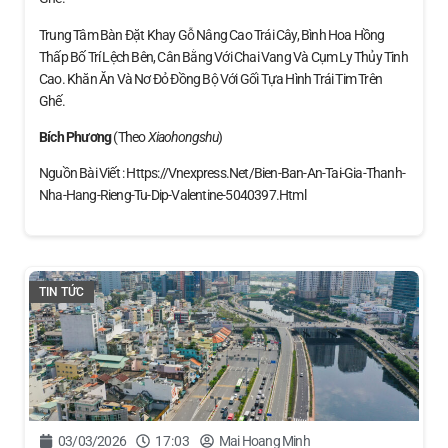
Trung Tâm Bàn Đặt Khay Gỗ Nâng Cao Trái Cây, Bình Hoa Hồng
Thấp Bố Trí Lệch Bên, Cân Bằng Với Chai Vang Và Cụm Ly Thủy Tinh
Cao. Khăn Ăn Và Nơ Đỏ Đồng Bộ Với Gối Tựa Hình Trái Tim Trên
Ghế.
Bích Phương
(theo
Xiaohongshu
)
Nguồn Bài Viết : Https://vnexpress.net/bien-Ban-An-Tai-Gia-Thanh-
Nha-Hang-Rieng-Tu-Dip-Valentine-5040397.html
TIN TỨC
03/03/2026
17:03
Mai Hoang Minh