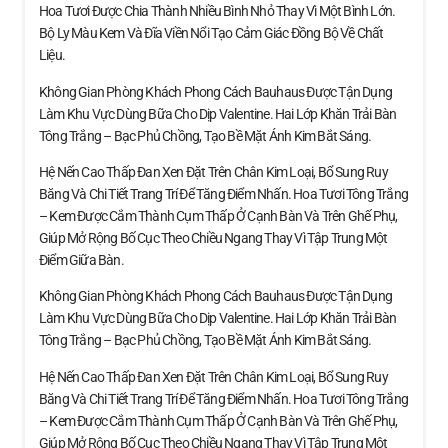
Hoa Tươi Được Chia Thành Nhiều Bình Nhỏ Thay Vì Một Bình Lớn.
Bộ Ly Màu Kem Và Đĩa Viền Nổi Tạo Cảm Giác Đồng Bộ Về Chất
Liệu.
Không Gian Phòng Khách Phong Cách Bauhaus Được Tận Dụng
Làm Khu Vực Dùng Bữa Cho Dịp Valentine. Hai Lớp Khăn Trải Bàn
Tông Trắng – Bạc Phủ Chồng, Tạo Bề Mặt Ánh Kim Bắt Sáng.
Hệ Nến Cao Thấp Đan Xen Đặt Trên Chân Kim Loại, Bổ Sung Ruy
Băng Và Chi Tiết Trang Trí Để Tăng Điểm Nhấn. Hoa Tươi Tông Trắng
– Kem Được Cắm Thành Cụm Thấp Ở Cạnh Bàn Và Trên Ghế Phụ,
Giúp Mở Rộng Bố Cục Theo Chiều Ngang Thay Vì Tập Trung Một
Điểm Giữa Bàn.
Không Gian Phòng Khách Phong Cách Bauhaus Được Tận Dụng
Làm Khu Vực Dùng Bữa Cho Dịp Valentine. Hai Lớp Khăn Trải Bàn
Tông Trắng – Bạc Phủ Chồng, Tạo Bề Mặt Ánh Kim Bắt Sáng.
Hệ Nến Cao Thấp Đan Xen Đặt Trên Chân Kim Loại, Bổ Sung Ruy
Băng Và Chi Tiết Trang Trí Để Tăng Điểm Nhấn. Hoa Tươi Tông Trắng
– Kem Được Cắm Thành Cụm Thấp Ở Cạnh Bàn Và Trên Ghế Phụ,
Giúp Mở Rộng Bố Cục Theo Chiều Ngang Thay Vì Tập Trung Một