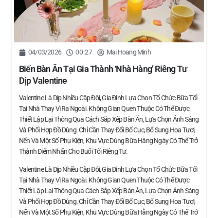
04/03/2026
00:27
Mai Hoang Minh
Biến Bàn Ăn Tại Gia Thành ‘nhà Hàng’ Riêng Tư
Dịp Valentine
Valentine Là Dịp Nhiều Cặp Đôi, Gia Đình Lựa Chọn Tổ Chức Bữa Tối
Tại Nhà Thay Vì Ra Ngoài. Không Gian Quen Thuộc Có Thể Được
Thiết Lập Lại Thông Qua Cách Sắp Xếp Bàn Ăn, Lựa Chọn Ánh Sáng
Và Phối Hợp Đồ Dùng. Chỉ Cần Thay Đổi Bố Cục, Bổ Sung Hoa Tươi,
Nến Và Một Số Phụ Kiện, Khu Vực Dùng Bữa Hằng Ngày Có Thể Trở
Thành Điểm Nhấn Cho Buổi Tối Riêng Tư.
Valentine Là Dịp Nhiều Cặp Đôi, Gia Đình Lựa Chọn Tổ Chức Bữa Tối
Tại Nhà Thay Vì Ra Ngoài. Không Gian Quen Thuộc Có Thể Được
Thiết Lập Lại Thông Qua Cách Sắp Xếp Bàn Ăn, Lựa Chọn Ánh Sáng
Và Phối Hợp Đồ Dùng. Chỉ Cần Thay Đổi Bố Cục, Bổ Sung Hoa Tươi,
Nến Và Một Số Phụ Kiện, Khu Vực Dùng Bữa Hằng Ngày Có Thể Trở