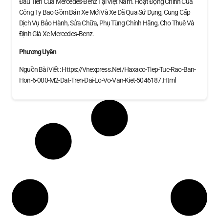
Đầu Tiên Của Mercedes-Benz Tại Việt Nam. Hoạt Động Chính Của
Công Ty Bao Gồm Bán Xe Mới Và Xe Đã Qua Sử Dụng, Cung Cấp
Dịch Vụ Bảo Hành, Sửa Chữa, Phụ Tùng Chính Hãng, Cho Thuê Và
Định Giá Xe Mercedes‑Benz.
Phương Uyên
Nguồn Bài Viết : Https://vnexpress.net/haxaco-Tiep-Tuc-Rao-Ban-
Hon-6-000-M2-Dat-Tren-Dai-Lo-Vo-Van-Kiet-5046187.html