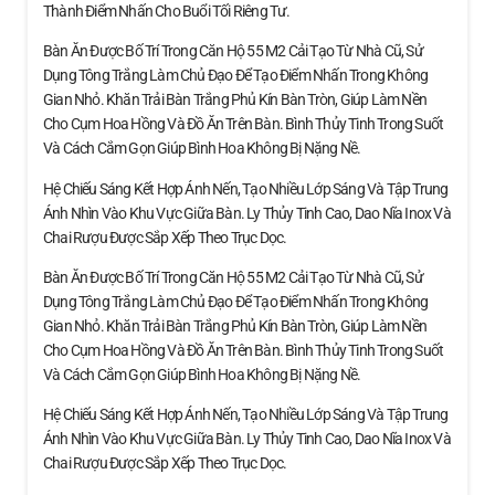
Thành Điểm Nhấn Cho Buổi Tối Riêng Tư.
Bàn Ăn Được Bố Trí Trong Căn Hộ 55 M2 Cải Tạo Từ Nhà Cũ, Sử
Dụng Tông Trắng Làm Chủ Đạo Để Tạo Điểm Nhấn Trong Không
Gian Nhỏ. Khăn Trải Bàn Trắng Phủ Kín Bàn Tròn, Giúp Làm Nền
Cho Cụm Hoa Hồng Và Đồ Ăn Trên Bàn. Bình Thủy Tinh Trong Suốt
Và Cách Cắm Gọn Giúp Bình Hoa Không Bị Nặng Nề.
Hệ Chiếu Sáng Kết Hợp Ánh Nến, Tạo Nhiều Lớp Sáng Và Tập Trung
Ánh Nhìn Vào Khu Vực Giữa Bàn. Ly Thủy Tinh Cao, Dao Nĩa Inox Và
Chai Rượu Được Sắp Xếp Theo Trục Dọc.
Bàn Ăn Được Bố Trí Trong Căn Hộ 55 M2 Cải Tạo Từ Nhà Cũ, Sử
Dụng Tông Trắng Làm Chủ Đạo Để Tạo Điểm Nhấn Trong Không
Gian Nhỏ. Khăn Trải Bàn Trắng Phủ Kín Bàn Tròn, Giúp Làm Nền
Cho Cụm Hoa Hồng Và Đồ Ăn Trên Bàn. Bình Thủy Tinh Trong Suốt
Và Cách Cắm Gọn Giúp Bình Hoa Không Bị Nặng Nề.
Hệ Chiếu Sáng Kết Hợp Ánh Nến, Tạo Nhiều Lớp Sáng Và Tập Trung
Ánh Nhìn Vào Khu Vực Giữa Bàn. Ly Thủy Tinh Cao, Dao Nĩa Inox Và
Chai Rượu Được Sắp Xếp Theo Trục Dọc.