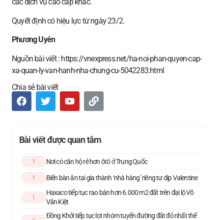
các dịch vụ cao cấp khác.
Quyết định có hiệu lực từ ngày 23/2.
Phương Uyên
Nguồn bài viết : https://vnexpress.net/ha-noi-phan-quyen-cap-
xa-quan-ly-van-hanh-nha-chung-cu-5042283.html
Chia sẻ bài viết
Bài viết được quan tâm
Nơi có căn hộ rẻ hơn ôtô ở Trung Quốc
1
Biến bàn ăn tại gia thành ‘nhà hàng’ riêng tư dịp Valentine
1
Haxaco tiếp tục rao bán hơn 6.000 m2 đất trên đại lộ Võ
1
Văn Kiệt
Đồng Khởi tiếp tục lọt nhóm tuyến đường đắt đỏ nhất thế