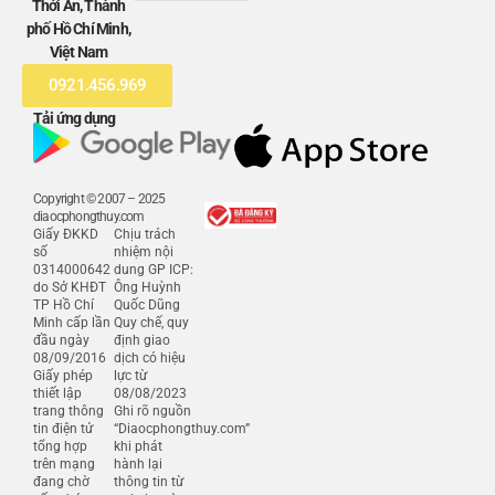
Thới An, Thành
phố Hồ Chí Minh,
Việt Nam
0921.456.969
Tải ứng dụng
Copyright © 2007 – 2025
diaocphongthuy.com
Giấy ĐKKD
Chịu trách
số
nhiệm nội
0314000642
dung GP ICP:
do Sở KHĐT
Ông Huỳnh
TP Hồ Chí
Quốc Dũng
Minh cấp lần
Quy chế, quy
đầu ngày
định giao
08/09/2016
dịch có hiệu
Giấy phép
lực từ
thiết lập
08/08/2023
trang thông
Ghi rõ nguồn
tin điện tử
“Diaocphongthuy.com”
tổng hợp
khi phát
trên mạng
hành lại
đang chờ
thông tin từ