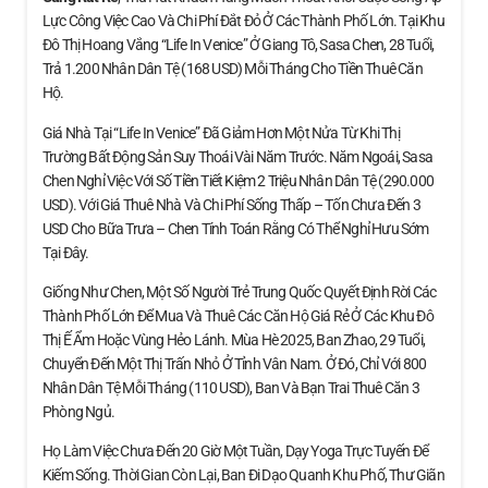
Lực Công Việc Cao Và Chi Phí Đắt Đỏ Ở Các Thành Phố Lớn. Tại Khu
Đô Thị Hoang Vắng “Life In Venice” Ở Giang Tô, Sasa Chen, 28 Tuổi,
Trả 1.200 Nhân Dân Tệ (168 USD) Mỗi Tháng Cho Tiền Thuê Căn
Hộ.
Giá Nhà Tại “Life In Venice” Đã Giảm Hơn Một Nửa Từ Khi Thị
Trường Bất Động Sản Suy Thoái Vài Năm Trước. Năm Ngoái, Sasa
Chen Nghỉ Việc Với Số Tiền Tiết Kiệm 2 Triệu Nhân Dân Tệ (290.000
USD). Với Giá Thuê Nhà Và Chi Phí Sống Thấp – Tốn Chưa Đến 3
USD Cho Bữa Trưa – Chen Tính Toán Rằng Có Thể Nghỉ Hưu Sớm
Tại Đây.
Giống Như Chen, Một Số Người Trẻ Trung Quốc Quyết Định Rời Các
Thành Phố Lớn Để Mua Và Thuê Các Căn Hộ Giá Rẻ Ở Các Khu Đô
Thị Ế Ẩm Hoặc Vùng Hẻo Lánh. Mùa Hè 2025, Ban Zhao, 29 Tuổi,
Chuyển Đến Một Thị Trấn Nhỏ Ở Tỉnh Vân Nam. Ở Đó, Chỉ Với 800
Nhân Dân Tệ Mỗi Tháng (110 USD), Ban Và Bạn Trai Thuê Căn 3
Phòng Ngủ.
Họ Làm Việc Chưa Đến 20 Giờ Một Tuần, Dạy Yoga Trực Tuyến Để
Kiếm Sống. Thời Gian Còn Lại, Ban Đi Dạo Quanh Khu Phố, Thư Giãn