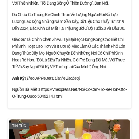
Với Thiên Nhiên. “Tôi Đang Sống Ở Thiên Đường”, Ban Nói.
Dù Chưa Có Thống Kê Chính Thức Về Lượng Người Rời Bỏ Lực
Lượng Lao Động Những Năm Gần Đây, Dữ Liệu Cho Thấy Từ 2019
Đến 2024, Bắc Kinh Đã Mất 1,6 Triệu Người Ở Độ Tuổi 20 Và Đầu 30.
Giáo Sư Tài Chính Chen Zhiwu Tại Đại Học Hong Kong Cho Biết Chi
Phí Sinh Hoạt Cao Hơn Và Ít Cơ Hội Việc Làm Ở Các Thành Phố Lớn
Đang Thúc Đẩy Mọi Người Chuyển Đến Những Nơi Có Chi Phí Sinh
Hoạt Rẻ Hơn. “Đó Là Điều Tự Nhiên. Giới Trẻ Đang Đối Mặt Với Thực
Tế Và Suy Nghĩ Rất Kỹ Về Tương Lai Của Mình”, Ông Nói.
Anh Kỳ
(
Theo AP, Reuters, Lianhe Zaobao)
Nguồn Bài Viết : Https://vnexpress.net/noi-Co-Can-Ho-Re-Hon-Oto-
O-Trung-Quoc-5046214.html
TIN TỨC