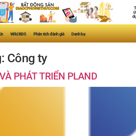
T
ứ
d
ức
Wiki BĐS
Phân tích đánh giá
Danh bạ
g:
Công ty
VÀ PHÁT TRIỂN PLAND