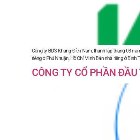
Công ty BĐS Khang Điền Nam, thành lập tháng 03 năm
riêng ở Phú Nhuận, Hồ Chí Minh Bán nhà riêng ở Bình 
CÔNG TY CỔ PHẦN ĐẦU 