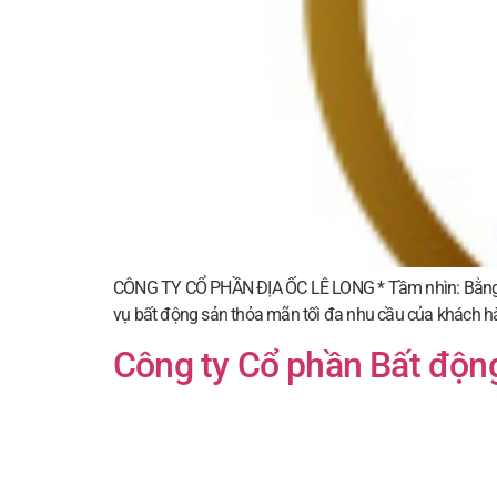
CÔNG TY CỔ PHẦN ĐỊA ỐC LÊ LONG * Tầm nhìn: Bằng khá
vụ bất động sản thỏa mãn tối đa nhu cầu của khách h
Công ty Cổ phần Bất độ