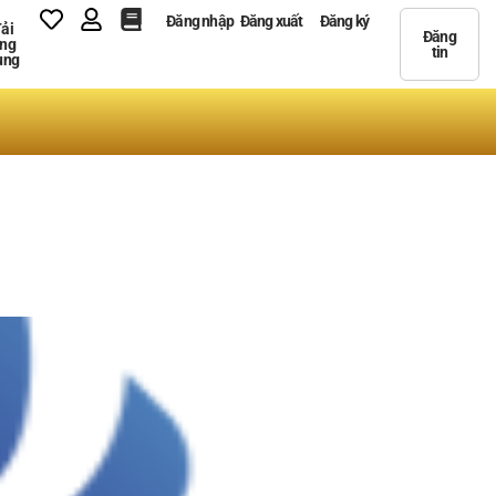
Đăng nhập
Đăng xuất
Đăng ký
ải
Đăng
ng
tin
ụng