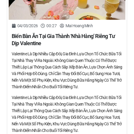
04/03/2026
00:27
Mai Hoang Minh
Biến Bàn Ăn Tại Gia Thành ‘nhà Hàng’ Riêng Tư
Dịp Valentine
Valentine Là Dịp Nhiều Cặp Đôi, Gia Đình Lựa Chọn Tổ Chức Bữa Tối
Tại Nhà Thay Vì Ra Ngoài. Không Gian Quen Thuộc Có Thể Được
Thiết Lập Lại Thông Qua Cách Sắp Xếp Bàn Ăn, Lựa Chọn Ánh Sáng
Và Phối Hợp Đồ Dùng. Chỉ Cần Thay Đổi Bố Cục, Bổ Sung Hoa Tươi,
Nến Và Một Số Phụ Kiện, Khu Vực Dùng Bữa Hằng Ngày Có Thể Trở
Thành Điểm Nhấn Cho Buổi Tối Riêng Tư.
Valentine Là Dịp Nhiều Cặp Đôi, Gia Đình Lựa Chọn Tổ Chức Bữa Tối
Tại Nhà Thay Vì Ra Ngoài. Không Gian Quen Thuộc Có Thể Được
Thiết Lập Lại Thông Qua Cách Sắp Xếp Bàn Ăn, Lựa Chọn Ánh Sáng
Và Phối Hợp Đồ Dùng. Chỉ Cần Thay Đổi Bố Cục, Bổ Sung Hoa Tươi,
Nến Và Một Số Phụ Kiện, Khu Vực Dùng Bữa Hằng Ngày Có Thể Trở
Thành Điểm Nhấn Cho Buổi Tối Riêng Tư.