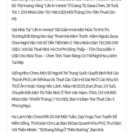
Đô Thị Hoang Vắng “Life In Venice” Ở Giang Tô, Sasa Chen, 28 Tuổi,
Trả 1.200 Nhân Dân Tệ (168 USD) Mỗi Tháng Cho Tiền Thuê Căn
Hộ.
Giá Nhà Tại “Life In Venice” Đã Giảm Hơn Một Nửa Từ Khi Thị
Trường Bất Động Sản Suy Thoái Vài Năm Trước. Năm Ngoái, Sasa
Chen Nghỉ Việc Với Số Tiền Tiết Kiệm 2 Triệu Nhân Dân Tệ (290.000
USD). Với Giá Thuê Nhà Và Chi Phí Sống Thấp – Tốn Chưa Đến 3
USD Cho Bữa Trưa – Chen Tính Toán Rằng Có Thể Nghỉ Hưu Sớm
Tại Đây.
Giống Như Chen, Một Số Người Trẻ Trung Quốc Quyết Định Rời Các
Thành Phố Lớn Để Mua Và Thuê Các Căn Hộ Giá Rẻ Ở Các Khu Đô
Thị Ế Ẩm Hoặc Vùng Hẻo Lánh. Mùa Hè 2025, Ban Zhao, 29 Tuổi,
Chuyển Đến Một Thị Trấn Nhỏ Ở Tỉnh Vân Nam. Ở Đó, Chỉ Với 800
Nhân Dân Tệ Mỗi Tháng (110 USD), Ban Và Bạn Trai Thuê Căn 3
Phòng Ngủ.
Họ Làm Việc Chưa Đến 20 Giờ Một Tuần, Dạy Yoga Trực Tuyến Để
Kiếm Sống. Thời Gian Còn Lại, Ban Đi Dạo Quanh Khu Phố, Thư Giãn
Với Thiên Nhiên. “Tôi Đang Sống Ở Thiên Đường”, Ban Nói.