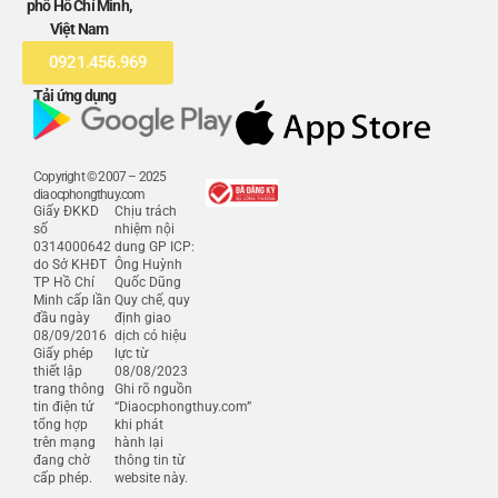
phố Hồ Chí Minh,
Việt Nam
0921.456.969
Tải ứng dụng
Copyright © 2007 – 2025
diaocphongthuy.com
Giấy ĐKKD
Chịu trách
số
nhiệm nội
0314000642
dung GP ICP:
do Sở KHĐT
Ông Huỳnh
TP Hồ Chí
Quốc Dũng
Minh cấp lần
Quy chế, quy
đầu ngày
định giao
08/09/2016
dịch có hiệu
Giấy phép
lực từ
thiết lập
08/08/2023
trang thông
Ghi rõ nguồn
tin điện tử
“Diaocphongthuy.com”
tổng hợp
khi phát
trên mạng
hành lại
đang chờ
thông tin từ
cấp phép.
website này.