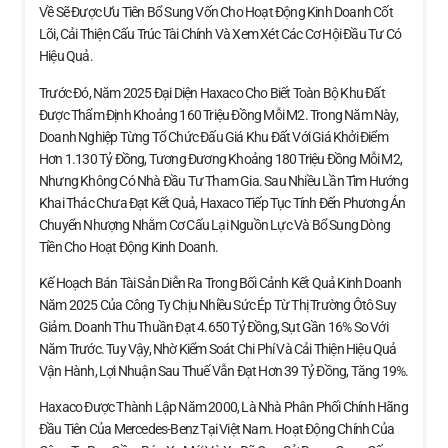
Về Sẽ Được Ưu Tiên Bổ Sung Vốn Cho Hoạt Động Kinh Doanh Cốt
Lõi, Cải Thiện Cấu Trúc Tài Chính Và Xem Xét Các Cơ Hội Đầu Tư Có
Hiệu Quả.
Trước Đó, Năm 2025 Đại Diện Haxaco Cho Biết Toàn Bộ Khu Đất
Được Thẩm Định Khoảng 160 Triệu Đồng Mỗi M2. Trong Năm Này,
Doanh Nghiệp Từng Tổ Chức Đấu Giá Khu Đất Với Giá Khởi Điểm
Hơn 1.130 Tỷ Đồng, Tương Đương Khoảng 180 Triệu Đồng Mỗi M2,
Nhưng Không Có Nhà Đầu Tư Tham Gia. Sau Nhiều Lần Tìm Hướng
Khai Thác Chưa Đạt Kết Quả, Haxaco Tiếp Tục Tính Đến Phương Án
Chuyển Nhượng Nhằm Cơ Cấu Lại Nguồn Lực Và Bổ Sung Dòng
Tiền Cho Hoạt Động Kinh Doanh.
Kế Hoạch Bán Tài Sản Diễn Ra Trong Bối Cảnh Kết Quả Kinh Doanh
Năm 2025 Của Công Ty Chịu Nhiều Sức Ép Từ Thị Trường Ôtô Suy
Giảm. Doanh Thu Thuần Đạt 4.650 Tỷ Đồng, Sụt Gần 16% So Với
Năm Trước. Tuy Vậy, Nhờ Kiểm Soát Chi Phí Và Cải Thiện Hiệu Quả
Vận Hành, Lợi Nhuận Sau Thuế Vẫn Đạt Hơn 39 Tỷ Đồng, Tăng 19%.
Haxaco Được Thành Lập Năm 2000, Là Nhà Phân Phối Chính Hãng
Đầu Tiên Của Mercedes-Benz Tại Việt Nam. Hoạt Động Chính Của