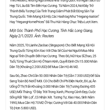
Theo
Reuters
, Những Người Mua Nhà Trung Quốc Với Ngân Sách Eo
Hẹp Từ Lâu Đã Tìm Đến Hạc Cương. Từ Năm 2024, Nơi Đây Trở
Thành Biểu Tượng Của Tình Trạng Giảm Phát Bất Động Sản Tại
Trung Quốc. Trên Mạng Xã Hội, Các Hashtag Như “Hegang-Isation”
Hay “HegangHomePrices” Đã Thu Hút Hàng Chục Triệu Lượt Xem.
Một Góc Thành Phố Hạc Cương, Tỉnh Hắc Long Giang,
Ngày 2/1/2020. Ảnh:
Reuters
Năm 2025, Tờ
Lianhe Zaobao
(Singapore) Cho Biết Mạng Xã Hội
Trung Quốc Từng Xôn Xao Với Chia Sẻ Của Hai Người Mua Nhà
Ngoại Tỉnh Chuyển Đến Hạc Cương. Theo Đó, Nữ Họa Sĩ Zhao, 25
Tuổi, Từng Thuê Căn Hộ Ở Nam Kinh, Quyết Định Chi 15.000 Nhân
Dân Tệ (khoảng 2.200 USD) Để Mua Căn Hộ 46 M2.
Sau Đó, Zhao Chi Gần 50.000 Nhân Dân Tệ (gần 7.300 USD) Để Sửa
Sang Toàn Bộ Nơi Ở Mới. Cô Cho Biết Chi Phí Điện Nước, Đi Lại, Ăn
Uống Ở Thị Trấn Khoảng 3.000 Nhân Dân Tệ (tương Đương 435
USD) Mỗi Tháng. “Ở Đây Trời Trong Xanh, Phong Cảnh Đẹp, Cuộc
Sống Rất Tiện Lợi”, Cô Nhận Xét. Tương Tự, Xiao Hao, Sinh Năm
1990, Mua Căn Hộ 70 M2 Ở Hạc Cương Với Giá 40.000 Nhân Dân
Tệ (hơn 5.800 USD).