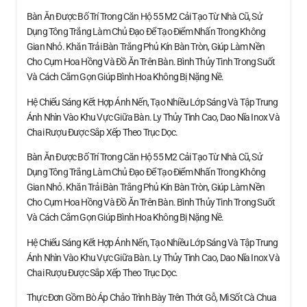
Bàn Ăn Được Bố Trí Trong Căn Hộ 55 M2 Cải Tạo Từ Nhà Cũ, Sử
Dụng Tông Trắng Làm Chủ Đạo Để Tạo Điểm Nhấn Trong Không
Gian Nhỏ. Khăn Trải Bàn Trắng Phủ Kín Bàn Tròn, Giúp Làm Nền
Cho Cụm Hoa Hồng Và Đồ Ăn Trên Bàn. Bình Thủy Tinh Trong Suốt
Và Cách Cắm Gọn Giúp Bình Hoa Không Bị Nặng Nề.
Hệ Chiếu Sáng Kết Hợp Ánh Nến, Tạo Nhiều Lớp Sáng Và Tập Trung
Ánh Nhìn Vào Khu Vực Giữa Bàn. Ly Thủy Tinh Cao, Dao Nĩa Inox Và
Chai Rượu Được Sắp Xếp Theo Trục Dọc.
Bàn Ăn Được Bố Trí Trong Căn Hộ 55 M2 Cải Tạo Từ Nhà Cũ, Sử
Dụng Tông Trắng Làm Chủ Đạo Để Tạo Điểm Nhấn Trong Không
Gian Nhỏ. Khăn Trải Bàn Trắng Phủ Kín Bàn Tròn, Giúp Làm Nền
Cho Cụm Hoa Hồng Và Đồ Ăn Trên Bàn. Bình Thủy Tinh Trong Suốt
Và Cách Cắm Gọn Giúp Bình Hoa Không Bị Nặng Nề.
Hệ Chiếu Sáng Kết Hợp Ánh Nến, Tạo Nhiều Lớp Sáng Và Tập Trung
Ánh Nhìn Vào Khu Vực Giữa Bàn. Ly Thủy Tinh Cao, Dao Nĩa Inox Và
Chai Rượu Được Sắp Xếp Theo Trục Dọc.
Thực Đơn Gồm Bò Áp Chảo Trình Bày Trên Thớt Gỗ, Mì Sốt Cà Chua