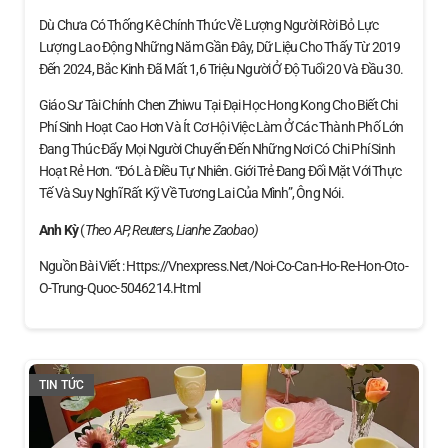
Dù Chưa Có Thống Kê Chính Thức Về Lượng Người Rời Bỏ Lực
Lượng Lao Động Những Năm Gần Đây, Dữ Liệu Cho Thấy Từ 2019
Đến 2024, Bắc Kinh Đã Mất 1,6 Triệu Người Ở Độ Tuổi 20 Và Đầu 30.
Giáo Sư Tài Chính Chen Zhiwu Tại Đại Học Hong Kong Cho Biết Chi
Phí Sinh Hoạt Cao Hơn Và Ít Cơ Hội Việc Làm Ở Các Thành Phố Lớn
Đang Thúc Đẩy Mọi Người Chuyển Đến Những Nơi Có Chi Phí Sinh
Hoạt Rẻ Hơn. “Đó Là Điều Tự Nhiên. Giới Trẻ Đang Đối Mặt Với Thực
Tế Và Suy Nghĩ Rất Kỹ Về Tương Lai Của Mình”, Ông Nói.
Anh Kỳ
(
Theo AP, Reuters, Lianhe Zaobao)
Nguồn Bài Viết : Https://vnexpress.net/noi-Co-Can-Ho-Re-Hon-Oto-
O-Trung-Quoc-5046214.html
TIN TỨC