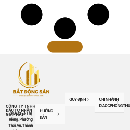
Xem thêm
QUY ĐỊNH
CHI NHÁNH
DIAOCPHONGTHU
CÔNG TY TNHH
ĐẦU TƯ NHÂN
HƯỚNG
Số 432 Lê Thị
GIA PHÁT
DẪN
Riêng, Phường
Thới An, Thành