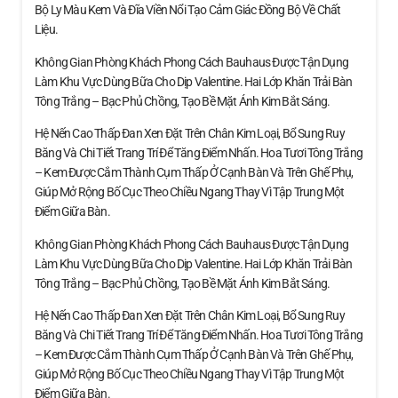
Bộ Ly Màu Kem Và Đĩa Viền Nổi Tạo Cảm Giác Đồng Bộ Về Chất
Liệu.
Không Gian Phòng Khách Phong Cách Bauhaus Được Tận Dụng
Làm Khu Vực Dùng Bữa Cho Dịp Valentine. Hai Lớp Khăn Trải Bàn
Tông Trắng – Bạc Phủ Chồng, Tạo Bề Mặt Ánh Kim Bắt Sáng.
Hệ Nến Cao Thấp Đan Xen Đặt Trên Chân Kim Loại, Bổ Sung Ruy
Băng Và Chi Tiết Trang Trí Để Tăng Điểm Nhấn. Hoa Tươi Tông Trắng
– Kem Được Cắm Thành Cụm Thấp Ở Cạnh Bàn Và Trên Ghế Phụ,
Giúp Mở Rộng Bố Cục Theo Chiều Ngang Thay Vì Tập Trung Một
Điểm Giữa Bàn.
Không Gian Phòng Khách Phong Cách Bauhaus Được Tận Dụng
Làm Khu Vực Dùng Bữa Cho Dịp Valentine. Hai Lớp Khăn Trải Bàn
Tông Trắng – Bạc Phủ Chồng, Tạo Bề Mặt Ánh Kim Bắt Sáng.
Hệ Nến Cao Thấp Đan Xen Đặt Trên Chân Kim Loại, Bổ Sung Ruy
Băng Và Chi Tiết Trang Trí Để Tăng Điểm Nhấn. Hoa Tươi Tông Trắng
– Kem Được Cắm Thành Cụm Thấp Ở Cạnh Bàn Và Trên Ghế Phụ,
Giúp Mở Rộng Bố Cục Theo Chiều Ngang Thay Vì Tập Trung Một
Điểm Giữa Bàn.