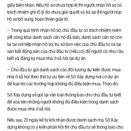
giấy biên nhận. Nếu hồ sơ chưa hợp lệ thì người nhận hồ sơ có
trách nhiệm ghi rõ lý do chưa giải quyết và trả lại để người nộp
hồ sơ bổ sung, hoàn thiện giấy tờ.
– Trong quá trình nhận hồ sơ, chủ đầu tư có trách nhiệm niêm
yết công khai danh sách căn hộ đã bán, danh sách căn hộ còn
lại tại nơi tiếp nhận hồ sơ, trụ sở làm việc của chủ đầu tư và tại
sàn bất động sản của chủ đầu tư (nếu có) để người có nhu cầu
biết và đăng ký mua nhà ở xã hội tại dự án.
– Chủ đầu tư gửi danh sách các đối tượng dự kiến được mua
nhà ở xã hội theo thứ tự ưu tiên về Sở Xây dựng nơi có dự án
để loại trừ các trường hợp không đủ điều kiện mua. Theo đó:
Sở Xây dựng sẽ gửi lại văn bản thông báo cho chủ đầu tư biết
để xóa tên những người không đủ điều kiện trong danh sách
được mua nhà ở xã hội.
Nếu sau 20 ngày kể từ khi nhận được danh sách mà Sở Xây
dựng không có ý kiến phản hồi thì chủ đầu tư sẽ thông báo cho