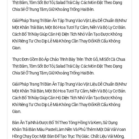
Thịt Băm, Tôm Sốt Bơ Tỏi, Salad Trái Cây. Các Món Đặt Theo Dạng
Chia Sẻ Ở Trung Tâm, Giữ Khoảng Trống Hai Bên.
Giải Pháp Trang Trí Bàn Ăn Tập Trung Vào Vật Liệu Dễ Chuẩn Bị Như
Một Khăn Trải Bàn, Một Bó Hoa Tươi Tự Cắm, Nến Và Bộ Ly Cơ Bản.
Cách Bố Trí Này Giúp Căn Hộ Diện Tích Nhỏ Vẫn Tạo Được Không
Khí Riêng Tư Cho Dịp Lễ Mà Không Cần Thay Đổi Kết Cấu Không
Gian.
Thực Đơn Gồm Bò Áp Chảo Trình Bày Trên Thớt Gỗ, Mì Sốt Cà Chua
Thịt Băm, Tôm Sốt Bơ Tỏi, Salad Trái Cây. Các Món Đặt Theo Dạng
Chia Sẻ Ở Trung Tâm, Giữ Khoảng Trống Hai Bên.
Giải Pháp Trang Trí Bàn Ăn Tập Trung Vào Vật Liệu Dễ Chuẩn Bị Như
Một Khăn Trải Bàn, Một Bó Hoa Tươi Tự Cắm, Nến Và Bộ Ly Cơ Bản.
Cách Bố Trí Này Giúp Căn Hộ Diện Tích Nhỏ Vẫn Tạo Được Không
Khí Riêng Tư Cho Dịp Lễ Mà Không Cần Thay Đổi Kết Cấu Không
Gian.
Bàn Ăn Tại Nhà Được Bố Trí Theo Tông Hồng Và Kem, Sử Dụng
Khăn Trải Bàn Màu Pastel Làm Nền Và Phủ Thêm Một Dải Vải Voan
Hồng Chạy Dọc Mặt Bàn Để Tạo Trục Thị Giác. Chất Liệu Vải Mỏng,