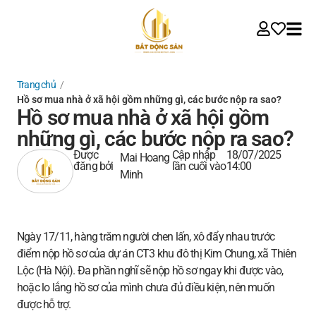
Trang chủ
/
Hồ sơ mua nhà ở xã hội gồm những gì, các bước nộp ra sao?
Hồ sơ mua nhà ở xã hội gồm
những gì, các bước nộp ra sao?
Được
Cập nhập
18/07/2025
Mai Hoang
đăng bởi
lần cuối vào
14:00
Minh
Ngày 17/11, hàng trăm người chen lấn, xô đẩy nhau trước
điểm nộp hồ sơ của dự án CT3 khu đô thị Kim Chung, xã Thiên
Lộc (Hà Nội). Đa phần nghĩ sẽ nộp hồ sơ ngay khi được vào,
hoặc lo lắng hồ sơ của mình chưa đủ điều kiện, nên muốn
được hỗ trợ.