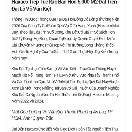
Haxaco Tiếp Tục Rao Bán Hơn 6.000 M2 Đất Trên
Đại Lộ Võ Văn Kiệt
Thông Tin Được Thông Qua Tại Đại Hội Đồng Cổ Đông Thường Niên
2026 Của Công Ty Cổ Phần Dịch Vụ Ô Tô Hàng Xanh (Haxaco) Mới
Đây. Theo Tài Liệu Trình Cổ Đông, Khu Đất Có Giá Trị Sổ Sách Hơn
542 Tỷ Đồng. Hội Đồng Quản Trị Được Ủy Quyền Quyết Định Mức
Giá Chuyển Nhượng Phù Hợp Với Thị Trường, Song Không Thấp
Hơn Giá Trị Hợp Lý Của Tài Sản. Thời Gian Thực Hiện Dự Kiến Trong
Năm Nay.
Khu Đất Tọa Lạc Trên Đại Lộ Võ Văn Kiệt – Trục Giao Thông Huyết
Mạch Kết Nối Trung Tâm TP HCM Với Khu Vực Phía Tây Thành Phố
Và Các Tỉnh Lân Cận. Nhờ Vị Trí Mặt Tiền Đại Lộ, Quỹ Đất Này Được
Xem Là Một Trong Những Tài Sản Có Giá Trị Lớn Của Doanh Nghiệp.
Khu Đất Có Nguồn Gốc Từ Hai Thửa Liền Kề, Được Haxaco Mua Lại
Năm 2022 Và 2024.
Một Góc Đường Võ Văn Kiệt Thuộc Phường An Lạc, TP
HCM. Ảnh:
Quỳnh Trần
Đại Diện Haxaco Cho Biết Nếu Giao Dịch Hoàn Tất, Nguồn Tiền Thu