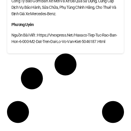
Công Ty Bao Gồm Bán Xe Mới Và Xe Đã Qua Sử Dụng, Cung Cấp
Dịch Vụ Bảo Hành, Sửa Chữa, Phụ Tùng Chính Hãng, Cho Thuê Và
Định Giá Xe Mercedes‑Benz.
Phương Uyên
Nguồn Bài Viết : Https://vnexpress.net/haxaco-Tiep-Tuc-Rao-Ban-
Hon-6-000-M2-Dat-Tren-Dai-Lo-Vo-Van-Kiet-5046187.html