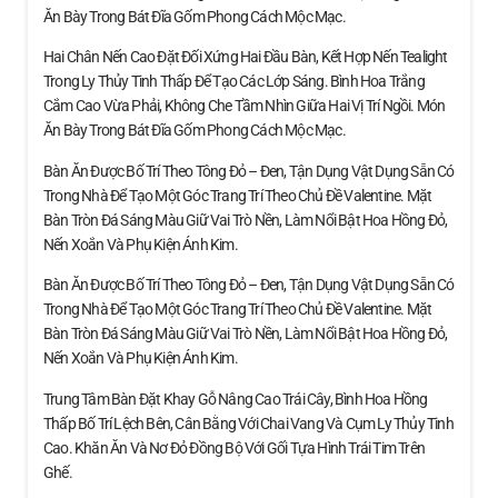
Ăn Bày Trong Bát Đĩa Gốm Phong Cách Mộc Mạc.
Hai Chân Nến Cao Đặt Đối Xứng Hai Đầu Bàn, Kết Hợp Nến Tealight
Trong Ly Thủy Tinh Thấp Để Tạo Các Lớp Sáng. Bình Hoa Trắng
Cắm Cao Vừa Phải, Không Che Tầm Nhìn Giữa Hai Vị Trí Ngồi. Món
Ăn Bày Trong Bát Đĩa Gốm Phong Cách Mộc Mạc.
Bàn Ăn Được Bố Trí Theo Tông Đỏ – Đen, Tận Dụng Vật Dụng Sẵn Có
Trong Nhà Để Tạo Một Góc Trang Trí Theo Chủ Đề Valentine. Mặt
Bàn Tròn Đá Sáng Màu Giữ Vai Trò Nền, Làm Nổi Bật Hoa Hồng Đỏ,
Nến Xoắn Và Phụ Kiện Ánh Kim.
Bàn Ăn Được Bố Trí Theo Tông Đỏ – Đen, Tận Dụng Vật Dụng Sẵn Có
Trong Nhà Để Tạo Một Góc Trang Trí Theo Chủ Đề Valentine. Mặt
Bàn Tròn Đá Sáng Màu Giữ Vai Trò Nền, Làm Nổi Bật Hoa Hồng Đỏ,
Nến Xoắn Và Phụ Kiện Ánh Kim.
Trung Tâm Bàn Đặt Khay Gỗ Nâng Cao Trái Cây, Bình Hoa Hồng
Thấp Bố Trí Lệch Bên, Cân Bằng Với Chai Vang Và Cụm Ly Thủy Tinh
Cao. Khăn Ăn Và Nơ Đỏ Đồng Bộ Với Gối Tựa Hình Trái Tim Trên
Ghế.