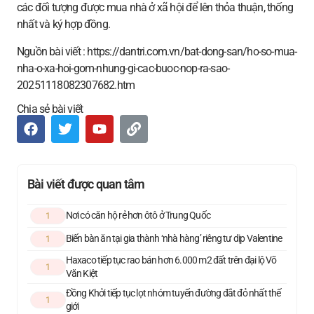
các đối tượng được mua nhà ở xã hội để lên thỏa thuận, thống
nhất và ký hợp đồng.
Nguồn bài viết : https://dantri.com.vn/bat-dong-san/ho-so-mua-
nha-o-xa-hoi-gom-nhung-gi-cac-buoc-nop-ra-sao-
20251118082307682.htm
Chia sẻ bài viết
Bài viết được quan tâm
Nơi có căn hộ rẻ hơn ôtô ở Trung Quốc
1
Biến bàn ăn tại gia thành ‘nhà hàng’ riêng tư dịp Valentine
1
Haxaco tiếp tục rao bán hơn 6.000 m2 đất trên đại lộ Võ
1
Văn Kiệt
Đồng Khởi tiếp tục lọt nhóm tuyến đường đắt đỏ nhất thế
1
giới