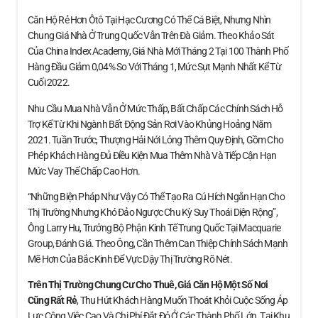
Căn Hộ Rẻ Hơn Ôtô Tại Hạc Cương Có Thể Cá Biệt, Nhưng Nhìn
Chung Giá Nhà Ở Trung Quốc Vẫn Trên Đà Giảm. Theo Khảo Sát
Của China Index Academy, Giá Nhà Mới Tháng 2 Tại 100 Thành Phố
Hàng Đầu Giảm 0,04% So Với Tháng 1, Mức Sụt Mạnh Nhất Kể Từ
Cuối 2022.
Nhu Cầu Mua Nhà Vẫn Ở Mức Thấp, Bất Chấp Các Chính Sách Hỗ
Trợ Kể Từ Khi Ngành Bất Động Sản Rơi Vào Khủng Hoảng Năm
2021. Tuần Trước, Thượng Hải Nới Lỏng Thêm Quy Định, Gồm Cho
Phép Khách Hàng Đủ Điều Kiện Mua Thêm Nhà Và Tiếp Cận Hạn
Mức Vay Thế Chấp Cao Hơn.
“Những Biện Pháp Như Vậy Có Thể Tạo Ra Cú Hích Ngắn Hạn Cho
Thị Trường Nhưng Khó Đảo Ngược Chu Kỳ Suy Thoái Diện Rộng”,
Ông Larry Hu, Trưởng Bộ Phận Kinh Tế Trung Quốc Tại Macquarie
Group, Đánh Giá. Theo Ông, Cần Thêm Can Thiệp Chính Sách Mạnh
Mẽ Hơn Của Bắc Kinh Để Vực Dậy Thị Trường Rõ Nét.
Trên Thị Trường Chung Cư Cho Thuê, Giá Căn Hộ
Một Số Nơi
Cũng Rất Rẻ
, Thu Hút Khách Hàng Muốn Thoát Khỏi Cuộc Sống Áp
Lực Công Việc Cao Và Chi Phí Đắt Đỏ Ở Các Thành Phố Lớn. Tại Khu