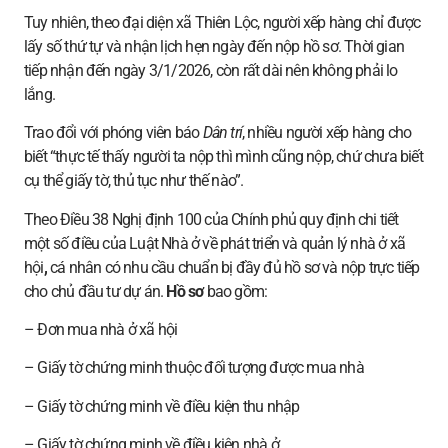
Tuy nhiên, theo đại diện xã Thiên Lộc, người xếp hàng chỉ được
lấy số thứ tự và nhận lịch hẹn ngày đến nộp hồ sơ. Thời gian
tiếp nhận đến ngày 3/1/2026, còn rất dài nên không phải lo
lắng.
Trao đổi với phóng viên báo
Dân trí
, nhiều người xếp hàng cho
biết “thực tế thấy người ta nộp thì mình cũng nộp, chứ chưa biết
cụ thể giấy tờ, thủ tục như thế nào”.
Theo Điều 38 Nghị định 100 của Chính phủ quy định chi tiết
một số điều của Luật Nhà ở về phát triển và quản lý nhà ở xã
hội
,
cá nhân có nhu cầu chuẩn bị đầy đủ hồ sơ và nộp trực tiếp
cho chủ đầu tư dự án.
Hồ sơ
bao gồm:
– Đơn mua nhà ở xã hội
– Giấy tờ chứng minh thuộc đối tượng được mua nhà
– Giấy tờ chứng minh về điều kiện thu nhập
– Giấy tờ chứng minh về điều kiện nhà ở