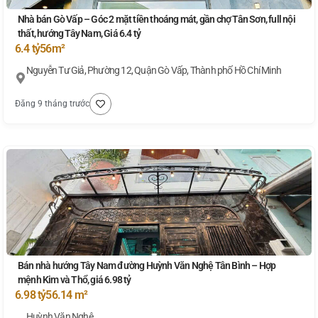
Nhà bán Gò Vấp – Góc 2 mặt tiền thoáng mát, gần chợ Tân Sơn, full nội
thất, hướng Tây Nam, Giá 6.4 tỷ
6.4 tỷ
56m²
Nguyễn Tư Giả, Phường 12, Quận Gò Vấp, Thành phố Hồ Chí Minh
Đăng 9 tháng trước
Bán nhà hướng Tây Nam đường Huỳnh Văn Nghệ Tân Bình – Hợp
mệnh Kim và Thổ, giá 6.98 tỷ
6.98 tỷ
56.14 m²
Huỳnh Văn Nghệ