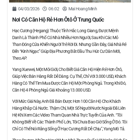
04/03/2026
06:02
Mai Hoang Minh
Nơi Có Căn Hộ Rẻ Hơn Ôtô Ở Trung Quốc
Hạc Cương (Hegang) Thuộc Tỉnh Hắc Long Giang, Được Mệnh
Danh Là Thành Phố Có Nhà Nhiều Hơn Người, Sau Khi Các Mỏ
Than Đóng Cửa Khiến Người Trẻ Rời Đi. Nhưng Gần Đây, Giá Nhà Rẻ
Đến “kinh Ngạc” Giúp Địa Phương Bắt Đầu Thu Hút Cư Dân Mới,
Theo
AP.
Yang Xuewei, Một Môi Giới, Cho Biết Giá Căn Hộ Hiện Rẻ Hơn Ôtô,
Giúp Việc Bán Hàng Rất Dễ Dàng. Cụ Thể, Chỉ Với 3.000 USD, Khách
Hàng Có Thể Tìm Mua Được Căn Hộ Một Phòng Ngủ. Trong Khi Đó,
Căn Hộ 4 Phòng Ngủ Giá Khoảng 13.000 USD.
Với Mức Giá Này, Anh Đã Bán Được Hơn 100 Căn Hộ Cho Khách
Hàng Khắp Cả Nước. Thậm Chí, Một Số Người Nước Ngoài Đã Liên
Hệ Khi Xem Các Video Tham Quan Nhà Trực Tuyến Của Anh. “Tôi
Không Biết Về Các Thành Phố Lớn, Tôi Chưa Bao Giờ Sống Ở Đó. Tôi
Chỉ Có Thể Nói Rằng Sống Ở Hạc Cương Rất Dễ Chịu”, Yang Mô Tả.