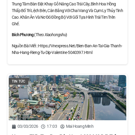
Trung Tâm Bàn Đặt Khay Gỗ Nâng Cao Trái Cây, Bình Hoa Hồng
Thấp Bố Trí Lệch Bên, Cân Bằng Với Chai Vang Và Cụm Ly Thủy Tinh
Cao. Khăn Ăn Và Nơ Đỏ Đồng Bộ Với Gối Tựa Hình Trái Tim Trên
Ghế.
Bích Phương
(theo
Xiaohongshu
)
Nguồn Bài Viết : Https://vnexpress.net/bien-Ban-An-Tai-Gia-Thanh-
Nha-Hang-Rieng-Tu-Dip-Valentine-5040397.html
TIN TỨC
03/03/2026
17:03
Mai Hoang Minh