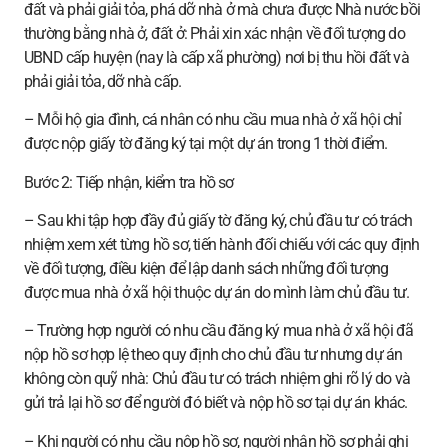
đất và phải giải tỏa, phá dỡ nhà ở mà chưa được Nhà nước bồi
thường bằng nhà ở, đất ở: Phải xin xác nhận về đối tượng do
UBND cấp huyện (nay là cấp xã phường) nơi bị thu hồi đất và
phải giải tỏa, dỡ nhà cấp.
– Mỗi hộ gia đình, cá nhân có nhu cầu mua nhà ở xã hội chỉ
được nộp giấy tờ đăng ký tại một dự án trong 1 thời điểm.
Bước 2: Tiếp nhận, kiểm tra hồ sơ
– Sau khi tập hợp đầy đủ giấy tờ đăng ký, chủ đầu tư có trách
nhiệm xem xét từng hồ sơ, tiến hành đối chiếu với các quy định
về đối tượng, điều kiện để lập danh sách những đối tượng
được mua nhà ở xã hội thuộc dự án do mình làm chủ đầu tư.
– Trường hợp người có nhu cầu đăng ký mua nhà ở xã hội đã
nộp hồ sơ hợp lệ theo quy định cho chủ đầu tư nhưng dự án
không còn quỹ nhà: Chủ đầu tư có trách nhiệm ghi rõ lý do và
gửi trả lại hồ sơ để người đó biết và nộp hồ sơ tại dự án khác.
– Khi người có nhu cầu nộp hồ sơ, người nhận hồ sơ phải ghi