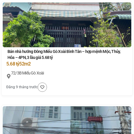
Bán nhà hướng Đông Miếu Gò Xoài Bình Tân – hợp mệnh Mộc, Thủy,
Hỏa – 4PN, 3 lầu giá 5.68 tỷ
5.68 tỷ
52m2
72/3B Miếu Gò Xoài
Đăng 9 tháng trước