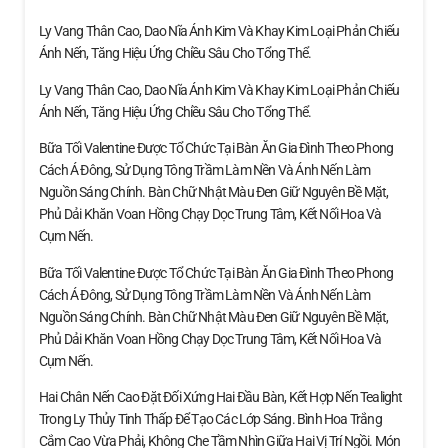
Ly Vang Thân Cao, Dao Nĩa Ánh Kim Và Khay Kim Loại Phản Chiếu
Ánh Nến, Tăng Hiệu Ứng Chiều Sâu Cho Tổng Thể.
Ly Vang Thân Cao, Dao Nĩa Ánh Kim Và Khay Kim Loại Phản Chiếu
Ánh Nến, Tăng Hiệu Ứng Chiều Sâu Cho Tổng Thể.
Bữa Tối Valentine Được Tổ Chức Tại Bàn Ăn Gia Đình Theo Phong
Cách Á Đông, Sử Dụng Tông Trầm Làm Nền Và Ánh Nến Làm
Nguồn Sáng Chính. Bàn Chữ Nhật Màu Đen Giữ Nguyên Bề Mặt,
Phủ Dải Khăn Voan Hồng Chạy Dọc Trung Tâm, Kết Nối Hoa Và
Cụm Nến.
Bữa Tối Valentine Được Tổ Chức Tại Bàn Ăn Gia Đình Theo Phong
Cách Á Đông, Sử Dụng Tông Trầm Làm Nền Và Ánh Nến Làm
Nguồn Sáng Chính. Bàn Chữ Nhật Màu Đen Giữ Nguyên Bề Mặt,
Phủ Dải Khăn Voan Hồng Chạy Dọc Trung Tâm, Kết Nối Hoa Và
Cụm Nến.
Hai Chân Nến Cao Đặt Đối Xứng Hai Đầu Bàn, Kết Hợp Nến Tealight
Trong Ly Thủy Tinh Thấp Để Tạo Các Lớp Sáng. Bình Hoa Trắng
Cắm Cao Vừa Phải, Không Che Tầm Nhìn Giữa Hai Vị Trí Ngồi. Món