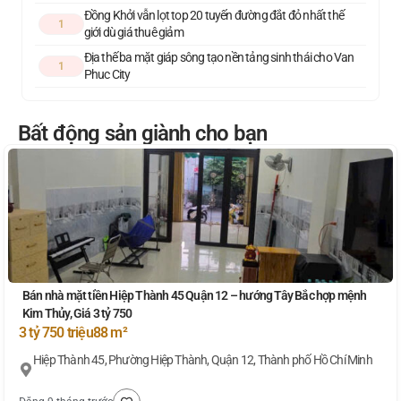
Đồng Khởi vẫn lọt top 20 tuyến đường đắt đỏ nhất thế
1
giới dù giá thuê giảm
Địa thế ba mặt giáp sông tạo nền tảng sinh thái cho Van
1
Phuc City
Bất động sản giành cho bạn
Bán nhà mặt tiền Hiệp Thành 45 Quận 12 – hướng Tây Bắc hợp mệnh
Kim Thủy, Giá 3 tỷ 750
3 tỷ 750 triệu
88 m²
Hiệp Thành 45, Phường Hiệp Thành, Quận 12, Thành phố Hồ Chí Minh