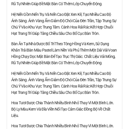
Rũ Tự Nhiên Giúp Bề Mặt Bàn Có Thêm Lớp Chuyển Động.
Hệ Nến Gồm Nến Trụ Và Nến Cao Đặt Xen Kẽ, Tạo Nhiều Cao Độ
Ánh Sáng. Ánh Vàng Ấm Giảm Độ Chói Của Đèn Trần, Tập Trung Sự
Chú Ý Vào Khu Vực Trung Tâm. Cánh Hoa Rải Rác Kết Hợp Chuỗi
Hạt Trang Trí Giúp Tăng Chiều Sâu Cho Bố Cục Bàn Tròn.
Bàn Ăn Tại Nhà Được Bố Trí Theo Tông Hồng Và Kem, Sử Dụng
Khăn Trải Bàn Màu Pastel Làm Nền Và Phủ Thêm Một Dải Vải Voan
Hồng Chạy Dọc Mặt Bàn Để Tạo Trục Thị Giác. Chất Liệu Vải Mỏng,
Rũ Tự Nhiên Giúp Bề Mặt Bàn Có Thêm Lớp Chuyển Động.
Hệ Nến Gồm Nến Trụ Và Nến Cao Đặt Xen Kẽ, Tạo Nhiều Cao Độ
Ánh Sáng. Ánh Vàng Ấm Giảm Độ Chói Của Đèn Trần, Tập Trung Sự
Chú Ý Vào Khu Vực Trung Tâm. Cánh Hoa Rải Rác Kết Hợp Chuỗi
Hạt Trang Trí Giúp Tăng Chiều Sâu Cho Bố Cục Bàn Tròn.
Hoa Tươi Được Chia Thành Nhiều Bình Nhỏ Thay Vì Một Bình Lớn.
Bộ Ly Màu Kem Và Đĩa Viền Nổi Tạo Cảm Giác Đồng Bộ Về Chất
Liệu.
Hoa Tươi Được Chia Thành Nhiều Bình Nhỏ Thay Vì Một Bình Lớn.