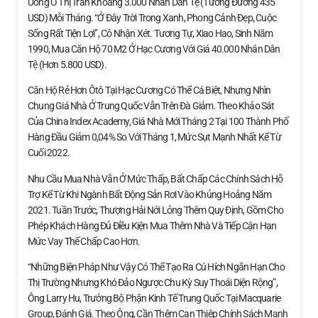
Uống Ở Thị Trấn Khoảng 3.000 Nhân Dân Tệ (tương Đương 435
USD) Mỗi Tháng. “Ở Đây Trời Trong Xanh, Phong Cảnh Đẹp, Cuộc
Sống Rất Tiện Lợi”, Cô Nhận Xét. Tương Tự, Xiao Hao, Sinh Năm
1990, Mua Căn Hộ 70 M2 Ở Hạc Cương Với Giá 40.000 Nhân Dân
Tệ (hơn 5.800 USD).
Căn Hộ Rẻ Hơn Ôtô Tại Hạc Cương Có Thể Cá Biệt, Nhưng Nhìn
Chung Giá Nhà Ở Trung Quốc Vẫn Trên Đà Giảm. Theo Khảo Sát
Của China Index Academy, Giá Nhà Mới Tháng 2 Tại 100 Thành Phố
Hàng Đầu Giảm 0,04% So Với Tháng 1, Mức Sụt Mạnh Nhất Kể Từ
Cuối 2022.
Nhu Cầu Mua Nhà Vẫn Ở Mức Thấp, Bất Chấp Các Chính Sách Hỗ
Trợ Kể Từ Khi Ngành Bất Động Sản Rơi Vào Khủng Hoảng Năm
2021. Tuần Trước, Thượng Hải Nới Lỏng Thêm Quy Định, Gồm Cho
Phép Khách Hàng Đủ Điều Kiện Mua Thêm Nhà Và Tiếp Cận Hạn
Mức Vay Thế Chấp Cao Hơn.
“Những Biện Pháp Như Vậy Có Thể Tạo Ra Cú Hích Ngắn Hạn Cho
Thị Trường Nhưng Khó Đảo Ngược Chu Kỳ Suy Thoái Diện Rộng”,
Ông Larry Hu, Trưởng Bộ Phận Kinh Tế Trung Quốc Tại Macquarie
Group, Đánh Giá. Theo Ông, Cần Thêm Can Thiệp Chính Sách Mạnh