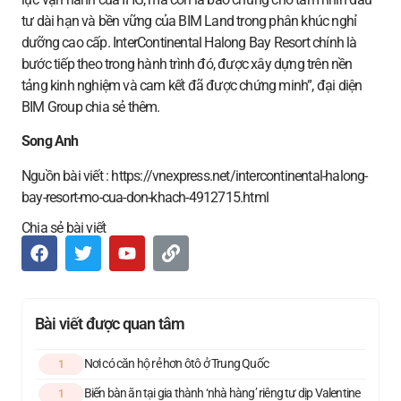
tư dài hạn và bền vững của BIM Land trong phân khúc nghỉ
dưỡng cao cấp. InterContinental Halong Bay Resort chính là
bước tiếp theo trong hành trình đó, được xây dựng trên nền
tảng kinh nghiệm và cam kết đã được chứng minh”, đại diện
BIM Group chia sẻ thêm.
Song Anh
Nguồn bài viết : https://vnexpress.net/intercontinental-halong-
bay-resort-mo-cua-don-khach-4912715.html
Chia sẻ bài viết
Bài viết được quan tâm
Nơi có căn hộ rẻ hơn ôtô ở Trung Quốc
1
Biến bàn ăn tại gia thành ‘nhà hàng’ riêng tư dịp Valentine
1