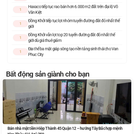
Haxaco tiếp tục rao bán hơn 6.000 m2 đất trên đại lộ Võ
1
Văn Kiệt
Đồng Khởi tiếp tục lọt nhóm tuyến đường đắt đỏ nhất thế
1
giới
Đồng Khởi vẫn lọt top 20 tuyến đường đắt đỏ nhất thế
1
giới dù giá thuê giảm
Địa thế ba mặt giáp sông tạo nền tảng sinh thái cho Van
1
Phuc City
Bất động sản giành cho bạn
Bán nhà mặt tiền Hiệp Thành 45 Quận 12 – hướng Tây Bắc hợp mệnh