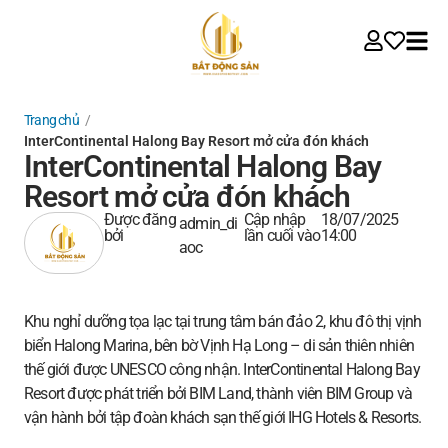
Trang chủ
/
InterContinental Halong Bay Resort mở cửa đón khách
InterContinental Halong Bay
Resort mở cửa đón khách
Được đăng
Cập nhập
18/07/2025
admin_di
bởi
lần cuối vào
14:00
aoc
Khu nghỉ dưỡng tọa lạc tại trung tâm bán đảo 2, khu đô thị vịnh
biển Halong Marina, bên bờ Vịnh Hạ Long – di sản thiên nhiên
thế giới được UNESCO công nhận. InterContinental Halong Bay
Resort được phát triển bởi BIM Land, thành viên BIM Group và
vận hành bởi tập đoàn khách sạn thế giới IHG Hotels & Resorts.