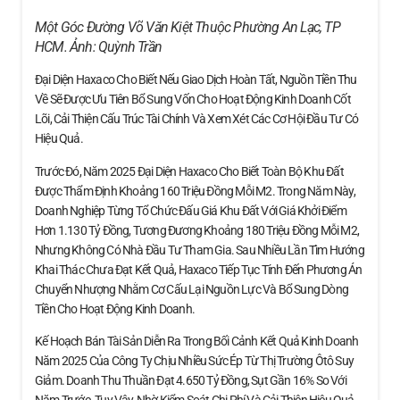
Một Góc Đường Võ Văn Kiệt Thuộc Phường An Lạc, TP
HCM. Ảnh:
Quỳnh Trần
Đại Diện Haxaco Cho Biết Nếu Giao Dịch Hoàn Tất, Nguồn Tiền Thu
Về Sẽ Được Ưu Tiên Bổ Sung Vốn Cho Hoạt Động Kinh Doanh Cốt
Lõi, Cải Thiện Cấu Trúc Tài Chính Và Xem Xét Các Cơ Hội Đầu Tư Có
Hiệu Quả.
Trước Đó, Năm 2025 Đại Diện Haxaco Cho Biết Toàn Bộ Khu Đất
Được Thẩm Định Khoảng 160 Triệu Đồng Mỗi M2. Trong Năm Này,
Doanh Nghiệp Từng Tổ Chức Đấu Giá Khu Đất Với Giá Khởi Điểm
Hơn 1.130 Tỷ Đồng, Tương Đương Khoảng 180 Triệu Đồng Mỗi M2,
Nhưng Không Có Nhà Đầu Tư Tham Gia. Sau Nhiều Lần Tìm Hướng
Khai Thác Chưa Đạt Kết Quả, Haxaco Tiếp Tục Tính Đến Phương Án
Chuyển Nhượng Nhằm Cơ Cấu Lại Nguồn Lực Và Bổ Sung Dòng
Tiền Cho Hoạt Động Kinh Doanh.
Kế Hoạch Bán Tài Sản Diễn Ra Trong Bối Cảnh Kết Quả Kinh Doanh
Năm 2025 Của Công Ty Chịu Nhiều Sức Ép Từ Thị Trường Ôtô Suy
Giảm. Doanh Thu Thuần Đạt 4.650 Tỷ Đồng, Sụt Gần 16% So Với