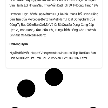
Năm Trước. Tuy Vậy, Nhờ Kiểm Soát Chi Phí Và Cải Thiện Hiệu Quả
Vận Hành, Lợi Nhuận Sau Thuế Vẫn Đạt Hơn 39 Tỷ Đồng, Tăng 19%.
Haxaco Được Thành Lập Năm 2000, Là Nhà Phân Phối Chính Hãng
Đầu Tiên Của Mercedes-Benz Tại Việt Nam. Hoạt Động Chính Của
Công Ty Bao Gồm Bán Xe Mới Và Xe Đã Qua Sử Dụng, Cung Cấp
Dịch Vụ Bảo Hành, Sửa Chữa, Phụ Tùng Chính Hãng, Cho Thuê Và
Định Giá Xe Mercedes‑Benz.
Phương Uyên
Nguồn Bài Viết : Https://vnexpress.net/haxaco-Tiep-Tuc-Rao-Ban-
Hon-6-000-M2-Dat-Tren-Dai-Lo-Vo-Van-Kiet-5046187.html