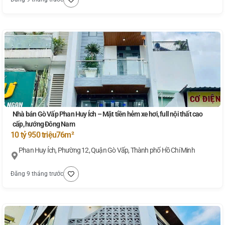
Nhà bán Gò Vấp Phan Huy Ích – Mặt tiền hẻm xe hơi, full nội thất cao
cấp, hướng Đông Nam
10 tỷ 950 triệu
76m²
Phan Huy Ích, Phường 12, Quận Gò Vấp, Thành phố Hồ Chí Minh
Đăng 9 tháng trước