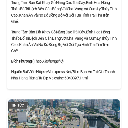
Trung Tâm Bàn Đặt Khay Gỗ Nâng Cao Trái Cây, Bình Hoa Hồng
Thấp Bố Trí Lệch Bên, Cân Bằng Với Chai Vang Và Cụm Ly Thủy Tinh
Cao. Khăn Ăn Và Nơ Đỏ Đồng Bộ Với Gối Tựa Hình Trái Tim Trên
Ghế.
Trung Tâm Bàn Đặt Khay Gỗ Nâng Cao Trái Cây, Bình Hoa Hồng
Thấp Bố Trí Lệch Bên, Cân Bằng Với Chai Vang Và Cụm Ly Thủy Tinh
Cao. Khăn Ăn Và Nơ Đỏ Đồng Bộ Với Gối Tựa Hình Trái Tim Trên
Ghế.
Bích Phương
(theo
Xiaohongshu
)
Nguồn Bài Viết : Https://vnexpress.net/bien-Ban-An-Tai-Gia-Thanh-
Nha-Hang-Rieng-Tu-Dip-Valentine-5040397.html
TIN TỨC