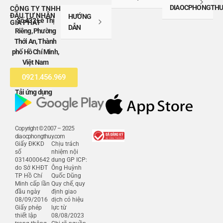
DIAOCPHONGTHU
CÔNG TY TNHH
ĐẦU TƯ NHÂN
HƯỚNG
Số 432 Lê Thị
GIA PHÁT
DẪN
Riêng, Phường
Thới An, Thành
phố Hồ Chí Minh,
Việt Nam
0921.456.969
Tải ứng dụng
Copyright © 2007 – 2025
diaocphongthuy.com
Giấy ĐKKD
Chịu trách
số
nhiệm nội
0314000642
dung GP ICP:
do Sở KHĐT
Ông Huỳnh
TP Hồ Chí
Quốc Dũng
Minh cấp lần
Quy chế, quy
đầu ngày
định giao
08/09/2016
dịch có hiệu
Giấy phép
lực từ
thiết lập
08/08/2023