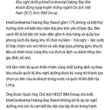
Khu nghỉ dưỡng InterContinental Halong Bay đón
khách đúng ngày truyền thống ngành Du lịch Việt
Nam (9/7). Ảnh:
BIM Group
InterContinental Halong Bay Resort gồm 175 phòng và biệt thự
hướng vịnh với kiến trúc hiện đại pha trộn yếu tố bản địa. Bên
cạnh đó là hệ tiện ích toàn diện gồm 6 nhà hàng và quầy bar
phong cách đa dạng; khu tổ chức sự kiện – hội nghị – tiệc cưới;
tổ hợp chăm sóc sức khỏe và sắc đẹp (spa, phòng gym, khu trị
liệu cá nhân hóa) cùng khu vui chơi và dịch vụ dành riêng cho
gia đình, trẻ nhỏ.
Với tầm nhìn kỳ quan thiên nhiên cùng chất lượng dịch vụ theo
tiêu chuẩn quốc tế, khu nghỉ dưỡng được kỳ vọng trở thành lựa
chọn ưu tiên của du khách trong nước và quốc tế khi đến Hạ
Long.
Ông Đoàn Quốc Huy, Chủ tịch HĐQT BIM Group cho biết,
InterContinental Halong Bay Resort không chỉ là dự án nghỉ
dưỡng, mà còn là cam kết lâu dài của tập đoàn trong hành