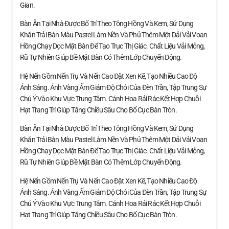
Gian.
Bàn Ăn Tại Nhà Được Bố Trí Theo Tông Hồng Và Kem, Sử Dụng
Khăn Trải Bàn Màu Pastel Làm Nền Và Phủ Thêm Một Dải Vải Voan
Hồng Chạy Dọc Mặt Bàn Để Tạo Trục Thị Giác. Chất Liệu Vải Mỏng,
Rũ Tự Nhiên Giúp Bề Mặt Bàn Có Thêm Lớp Chuyển Động.
Hệ Nến Gồm Nến Trụ Và Nến Cao Đặt Xen Kẽ, Tạo Nhiều Cao Độ
Ánh Sáng. Ánh Vàng Ấm Giảm Độ Chói Của Đèn Trần, Tập Trung Sự
Chú Ý Vào Khu Vực Trung Tâm. Cánh Hoa Rải Rác Kết Hợp Chuỗi
Hạt Trang Trí Giúp Tăng Chiều Sâu Cho Bố Cục Bàn Tròn.
Bàn Ăn Tại Nhà Được Bố Trí Theo Tông Hồng Và Kem, Sử Dụng
Khăn Trải Bàn Màu Pastel Làm Nền Và Phủ Thêm Một Dải Vải Voan
Hồng Chạy Dọc Mặt Bàn Để Tạo Trục Thị Giác. Chất Liệu Vải Mỏng,
Rũ Tự Nhiên Giúp Bề Mặt Bàn Có Thêm Lớp Chuyển Động.
Hệ Nến Gồm Nến Trụ Và Nến Cao Đặt Xen Kẽ, Tạo Nhiều Cao Độ
Ánh Sáng. Ánh Vàng Ấm Giảm Độ Chói Của Đèn Trần, Tập Trung Sự
Chú Ý Vào Khu Vực Trung Tâm. Cánh Hoa Rải Rác Kết Hợp Chuỗi
Hạt Trang Trí Giúp Tăng Chiều Sâu Cho Bố Cục Bàn Tròn.