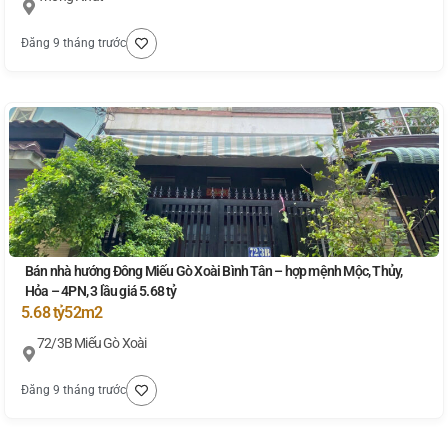
Đăng 9 tháng trước
Bán nhà hướng Đông Miếu Gò Xoài Bình Tân – hợp mệnh Mộc, Thủy,
Hỏa – 4PN, 3 lầu giá 5.68 tỷ
5.68 tỷ
52m2
72/3B Miếu Gò Xoài
Đăng 9 tháng trước