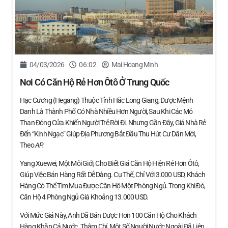
04/03/2026
06:02
Mai Hoang Minh
Nơi Có Căn Hộ Rẻ Hơn Ôtô Ở Trung Quốc
Hạc Cương (Hegang) Thuộc Tỉnh Hắc Long Giang, Được Mệnh
Danh Là Thành Phố Có Nhà Nhiều Hơn Người, Sau Khi Các Mỏ
Than Đóng Cửa Khiến Người Trẻ Rời Đi. Nhưng Gần Đây, Giá Nhà Rẻ
Đến “kinh Ngạc” Giúp Địa Phương Bắt Đầu Thu Hút Cư Dân Mới,
Theo
AP.
Yang Xuewei, Một Môi Giới, Cho Biết Giá Căn Hộ Hiện Rẻ Hơn Ôtô,
Giúp Việc Bán Hàng Rất Dễ Dàng. Cụ Thể, Chỉ Với 3.000 USD, Khách
Hàng Có Thể Tìm Mua Được Căn Hộ Một Phòng Ngủ. Trong Khi Đó,
Căn Hộ 4 Phòng Ngủ Giá Khoảng 13.000 USD.
Với Mức Giá Này, Anh Đã Bán Được Hơn 100 Căn Hộ Cho Khách
Hàng Khắp Cả Nước. Thậm Chí, Một Số Người Nước Ngoài Đã Liên