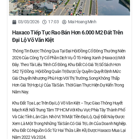
03/03/2026
17:03
Mai Hoang Minh
Haxaco Tiếp Tục Rao Bán Hơn 6.000 M2 Đất Trên
Đại Lộ Võ Văn Kiệt
Thông Tin Được Thông Qua Tại Đại Hội Đồng Cổ Đông Thường Niên
2026 Của Công Ty Cổ Phần Dịch Vụ Ô Tô Hàng Xanh (Haxaco) Mới
Đây. Theo Tài Liệu Trình Cổ Đông, Khu Đất Có Giá Trị Sổ Sách Hơn
542 Tỷ Đồng. Hội Đồng Quản Trị Được Ủy Quyền Quyết Định Mức
Giá Chuyển Nhượng Phù Hợp Với Thị Trường, Song Không Thấp
Hơn Giá Trị Hợp Lý Của Tài Sản. Thời Gian Thực Hiện Dự Kiến Trong
Năm Nay.
Khu Đất Tọa Lạc Trên Đại Lộ Võ Văn Kiệt – Trục Giao Thông Huyết
Mạch Kết Nối Trung Tâm TP HCM Với Khu Vực Phía Tây Thành Phố
Và Các Tỉnh Lân Cận. Nhờ Vị Trí Mặt Tiền Đại Lộ, Quỹ Đất Này Được
Xem Là Một Trong Những Tài Sản Có Giá Trị Lớn Của Doanh Nghiệp.
Khu Đất Có Nguồn Gốc Từ Hai Thửa Liền Kề, Được Haxaco Mua Lại
Năm 2022 Và 2024.