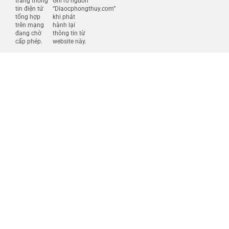
trang thông
Ghi rõ nguồn
tin điện tử
“Diaocphongthuy.com”
tổng hợp
khi phát
trên mạng
hành lại
đang chờ
thông tin từ
cấp phép.
website này.