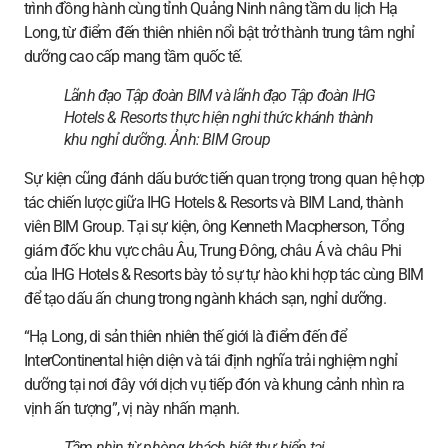
trình đồng hành cùng tỉnh Quảng Ninh nâng tầm du lịch Hạ
Long, từ điểm đến thiên nhiên nổi bật trở thành trung tâm nghỉ
dưỡng cao cấp mang tầm quốc tế.
Lãnh đạo Tập đoàn BIM và lãnh đạo Tập đoàn IHG
Hotels & Resorts thực hiện nghi thức khánh thành
khu nghỉ dưỡng. Ảnh:
BIM Group
Sự kiện cũng đánh dấu bước tiến quan trọng trong quan hệ hợp
tác chiến lược giữa IHG Hotels & Resorts và BIM Land, thành
viên BIM Group. Tại sự kiện, ông Kenneth Macpherson, Tổng
giám đốc khu vực châu Âu, Trung Đông, châu Á và châu Phi
của IHG Hotels & Resorts bày tỏ sự tự hào khi hợp tác cùng BIM
để tạo dấu ấn chung trong ngành khách sạn, nghỉ dưỡng.
“Hạ Long, di sản thiên nhiên thế giới là điểm đến để
InterContinental hiện diện và tái định nghĩa trải nghiệm nghỉ
dưỡng tại nơi đây với dịch vụ tiếp đón và khung cảnh nhìn ra
vịnh ấn tượng”, vị này nhấn mạnh.
Tầm nhìn từ phòng khách biệt thự biển tại