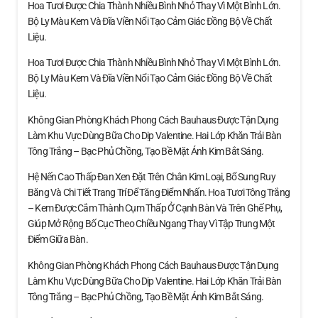
Hoa Tươi Được Chia Thành Nhiều Bình Nhỏ Thay Vì Một Bình Lớn.
Bộ Ly Màu Kem Và Đĩa Viền Nổi Tạo Cảm Giác Đồng Bộ Về Chất
Liệu.
Hoa Tươi Được Chia Thành Nhiều Bình Nhỏ Thay Vì Một Bình Lớn.
Bộ Ly Màu Kem Và Đĩa Viền Nổi Tạo Cảm Giác Đồng Bộ Về Chất
Liệu.
Không Gian Phòng Khách Phong Cách Bauhaus Được Tận Dụng
Làm Khu Vực Dùng Bữa Cho Dịp Valentine. Hai Lớp Khăn Trải Bàn
Tông Trắng – Bạc Phủ Chồng, Tạo Bề Mặt Ánh Kim Bắt Sáng.
Hệ Nến Cao Thấp Đan Xen Đặt Trên Chân Kim Loại, Bổ Sung Ruy
Băng Và Chi Tiết Trang Trí Để Tăng Điểm Nhấn. Hoa Tươi Tông Trắng
– Kem Được Cắm Thành Cụm Thấp Ở Cạnh Bàn Và Trên Ghế Phụ,
Giúp Mở Rộng Bố Cục Theo Chiều Ngang Thay Vì Tập Trung Một
Điểm Giữa Bàn.
Không Gian Phòng Khách Phong Cách Bauhaus Được Tận Dụng
Làm Khu Vực Dùng Bữa Cho Dịp Valentine. Hai Lớp Khăn Trải Bàn
Tông Trắng – Bạc Phủ Chồng, Tạo Bề Mặt Ánh Kim Bắt Sáng.