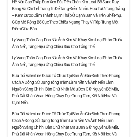
Hệ Nến Cao Thấp Đan Xen Đặt Trên Chân Kim Loại, Bổ Sung Ruy
Băng Và Chi Tiết Trang Trí Để Tăng Điểm Nhấn. Hoa Tươi Tông Trắng
– Kem Được Cắm Thành Cụm Thấp Ở Cạnh Bàn Và Trên Ghế Phụ,
Giúp Mở Rộng Bố Cục Theo Chiều Ngang Thay Vì Tập Trung Một
Điểm Giữa Bàn.
Ly Vang Thân Cao, Dao Nĩa Ánh Kim Và Khay Kim Loại Phản Chiếu
Ánh Nến, Tăng Hiệu Ứng Chiều Sâu Cho Tổng Thể.
Ly Vang Thân Cao, Dao Nĩa Ánh Kim Và Khay Kim Loại Phản Chiếu
Ánh Nến, Tăng Hiệu Ứng Chiều Sâu Cho Tổng Thể.
Bữa Tối Valentine Được Tổ Chức Tại Bàn Ăn Gia Đình Theo Phong
Cách Á Đông, Sử Dụng Tông Trầm Làm Nền Và Ánh Nến Làm
Nguồn Sáng Chính. Bàn Chữ Nhật Màu Đen Giữ Nguyên Bề Mặt,
Phủ Dải Khăn Voan Hồng Chạy Dọc Trung Tâm, Kết Nối Hoa Và
Cụm Nến.
Bữa Tối Valentine Được Tổ Chức Tại Bàn Ăn Gia Đình Theo Phong
Cách Á Đông, Sử Dụng Tông Trầm Làm Nền Và Ánh Nến Làm
Nguồn Sáng Chính. Bàn Chữ Nhật Màu Đen Giữ Nguyên Bề Mặt,
Phủ Dải Khăn Voan Hồng Chạy Dọc Trung Tâm, Kết Nối Hoa Và