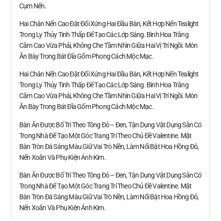
Cụm Nến.
Hai Chân Nến Cao Đặt Đối Xứng Hai Đầu Bàn, Kết Hợp Nến Tealight
Trong Ly Thủy Tinh Thấp Để Tạo Các Lớp Sáng. Bình Hoa Trắng
Cắm Cao Vừa Phải, Không Che Tầm Nhìn Giữa Hai Vị Trí Ngồi. Món
Ăn Bày Trong Bát Đĩa Gốm Phong Cách Mộc Mạc.
Hai Chân Nến Cao Đặt Đối Xứng Hai Đầu Bàn, Kết Hợp Nến Tealight
Trong Ly Thủy Tinh Thấp Để Tạo Các Lớp Sáng. Bình Hoa Trắng
Cắm Cao Vừa Phải, Không Che Tầm Nhìn Giữa Hai Vị Trí Ngồi. Món
Ăn Bày Trong Bát Đĩa Gốm Phong Cách Mộc Mạc.
Bàn Ăn Được Bố Trí Theo Tông Đỏ – Đen, Tận Dụng Vật Dụng Sẵn Có
Trong Nhà Để Tạo Một Góc Trang Trí Theo Chủ Đề Valentine. Mặt
Bàn Tròn Đá Sáng Màu Giữ Vai Trò Nền, Làm Nổi Bật Hoa Hồng Đỏ,
Nến Xoắn Và Phụ Kiện Ánh Kim.
Bàn Ăn Được Bố Trí Theo Tông Đỏ – Đen, Tận Dụng Vật Dụng Sẵn Có
Trong Nhà Để Tạo Một Góc Trang Trí Theo Chủ Đề Valentine. Mặt
Bàn Tròn Đá Sáng Màu Giữ Vai Trò Nền, Làm Nổi Bật Hoa Hồng Đỏ,
Nến Xoắn Và Phụ Kiện Ánh Kim.