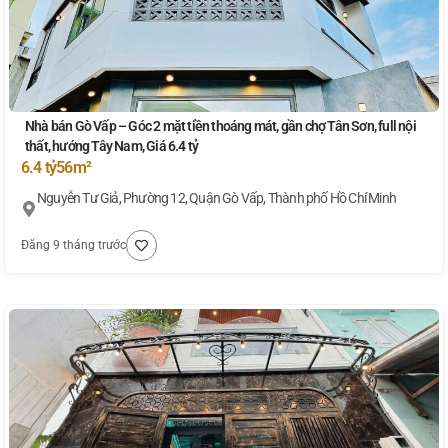
Nhà bán Gò Vấp – Góc 2 mặt tiền thoáng mát, gần chợ Tân Sơn, full nội
thất, hướng Tây Nam, Giá 6.4 tỷ
6.4 tỷ
56m²
Nguyễn Tư Giả, Phường 12, Quận Gò Vấp, Thành phố Hồ Chí Minh
Đăng 9 tháng trước