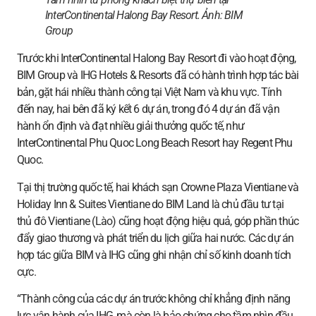
InterContinental Halong Bay Resort. Ảnh:
BIM
Group
Trước khi InterContinental Halong Bay Resort đi vào hoạt động,
BIM Group và IHG Hotels & Resorts đã có hành trình hợp tác bài
bản, gặt hái nhiều thành công tại Việt Nam và khu vực. Tính
đến nay, hai bên đã ký kết 6 dự án, trong đó 4 dự án đã vận
hành ổn định và đạt nhiều giải thưởng quốc tế, như
InterContinental Phu Quoc Long Beach Resort hay Regent Phu
Quoc.
Tại thị trường quốc tế, hai khách sạn Crowne Plaza Vientiane và
Holiday Inn & Suites Vientiane do BIM Land là chủ đầu tư tại
thủ đô Vientiane (Lào) cũng hoạt động hiệu quả, góp phần thúc
đẩy giao thương và phát triển du lịch giữa hai nước. Các dự án
hợp tác giữa BIM và IHG cũng ghi nhận chỉ số kinh doanh tích
cực.
“Thành công của các dự án trước không chỉ khẳng định năng
lực vận hành của IHG, mà còn là bảo chứng cho tầm nhìn đầu