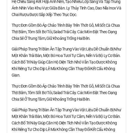
Hệ Chiếu Sáng Kết Hợp Ánh Nến, Tạo Nhiều Lớp Sáng Và Tập Trung
Ánh Nhìn Vào Khu Vực Giữa Bàn. Ly Thủy Tinh Cao, Dao Nĩa Inox Và
Chai Rượu Được Sắp Xếp Theo Trục Dọc.
Thực Đơn Gồm Bò Áp Chảo Trình Bày Trên Thớt Gỗ, Mì Sốt Cà Chua
Thịt Băm, Tôm Sốt Bơ Tỏi, Salad Trái Cây. Các Món Đặt Theo Dạng
Chia Sẻ Ở Trung Tâm, Giữ Khoảng Trống Hai Bên.
Giải Pháp Trang Trí Bàn Ăn Tập Trung Vào Vật Liệu Dễ Chuẩn Bị Như
Một Khăn Trải Bàn, Một Bó Hoa Tươi Tự Cắm, Nến Và Bộ Ly Cơ Bản.
Cách Bố Trí Này Giúp Căn Hộ Diện Tích Nhỏ Vẫn Tạo Được Không
Khí Riêng Tư Cho Dịp Lễ Mà Không Cần Thay Đổi Kết Cấu Không
Gian.
Thực Đơn Gồm Bò Áp Chảo Trình Bày Trên Thớt Gỗ, Mì Sốt Cà Chua
Thịt Băm, Tôm Sốt Bơ Tỏi, Salad Trái Cây. Các Món Đặt Theo Dạng
Chia Sẻ Ở Trung Tâm, Giữ Khoảng Trống Hai Bên.
Giải Pháp Trang Trí Bàn Ăn Tập Trung Vào Vật Liệu Dễ Chuẩn Bị Như
Một Khăn Trải Bàn, Một Bó Hoa Tươi Tự Cắm, Nến Và Bộ Ly Cơ Bản.
Cách Bố Trí Này Giúp Căn Hộ Diện Tích Nhỏ Vẫn Tạo Được Không
Khí Riêng Tư Cho Dịp Lễ Mà Không Cần Thay Đổi Kết Cấu Không