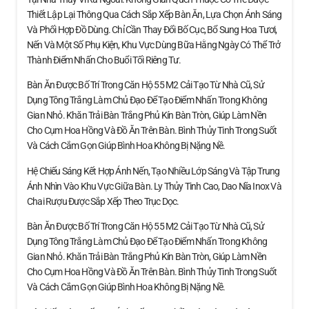
Thiết Lập Lại Thông Qua Cách Sắp Xếp Bàn Ăn, Lựa Chọn Ánh Sáng
Và Phối Hợp Đồ Dùng. Chỉ Cần Thay Đổi Bố Cục, Bổ Sung Hoa Tươi,
Nến Và Một Số Phụ Kiện, Khu Vực Dùng Bữa Hằng Ngày Có Thể Trở
Thành Điểm Nhấn Cho Buổi Tối Riêng Tư.
Bàn Ăn Được Bố Trí Trong Căn Hộ 55 M2 Cải Tạo Từ Nhà Cũ, Sử
Dụng Tông Trắng Làm Chủ Đạo Để Tạo Điểm Nhấn Trong Không
Gian Nhỏ. Khăn Trải Bàn Trắng Phủ Kín Bàn Tròn, Giúp Làm Nền
Cho Cụm Hoa Hồng Và Đồ Ăn Trên Bàn. Bình Thủy Tinh Trong Suốt
Và Cách Cắm Gọn Giúp Bình Hoa Không Bị Nặng Nề.
Hệ Chiếu Sáng Kết Hợp Ánh Nến, Tạo Nhiều Lớp Sáng Và Tập Trung
Ánh Nhìn Vào Khu Vực Giữa Bàn. Ly Thủy Tinh Cao, Dao Nĩa Inox Và
Chai Rượu Được Sắp Xếp Theo Trục Dọc.
Bàn Ăn Được Bố Trí Trong Căn Hộ 55 M2 Cải Tạo Từ Nhà Cũ, Sử
Dụng Tông Trắng Làm Chủ Đạo Để Tạo Điểm Nhấn Trong Không
Gian Nhỏ. Khăn Trải Bàn Trắng Phủ Kín Bàn Tròn, Giúp Làm Nền
Cho Cụm Hoa Hồng Và Đồ Ăn Trên Bàn. Bình Thủy Tinh Trong Suốt
Và Cách Cắm Gọn Giúp Bình Hoa Không Bị Nặng Nề.