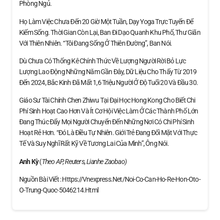
Phòng Ngủ.
Họ Làm Việc Chưa Đến 20 Giờ Một Tuần, Dạy Yoga Trực Tuyến Để
Kiếm Sống. Thời Gian Còn Lại, Ban Đi Dạo Quanh Khu Phố, Thư Giãn
Với Thiên Nhiên. “Tôi Đang Sống Ở Thiên Đường”, Ban Nói.
Dù Chưa Có Thống Kê Chính Thức Về Lượng Người Rời Bỏ Lực
Lượng Lao Động Những Năm Gần Đây, Dữ Liệu Cho Thấy Từ 2019
Đến 2024, Bắc Kinh Đã Mất 1,6 Triệu Người Ở Độ Tuổi 20 Và Đầu 30.
Giáo Sư Tài Chính Chen Zhiwu Tại Đại Học Hong Kong Cho Biết Chi
Phí Sinh Hoạt Cao Hơn Và Ít Cơ Hội Việc Làm Ở Các Thành Phố Lớn
Đang Thúc Đẩy Mọi Người Chuyển Đến Những Nơi Có Chi Phí Sinh
Hoạt Rẻ Hơn. “Đó Là Điều Tự Nhiên. Giới Trẻ Đang Đối Mặt Với Thực
Tế Và Suy Nghĩ Rất Kỹ Về Tương Lai Của Mình”, Ông Nói.
Anh Kỳ
(
Theo AP, Reuters, Lianhe Zaobao)
Nguồn Bài Viết : Https://vnexpress.net/noi-Co-Can-Ho-Re-Hon-Oto-
O-Trung-Quoc-5046214.html