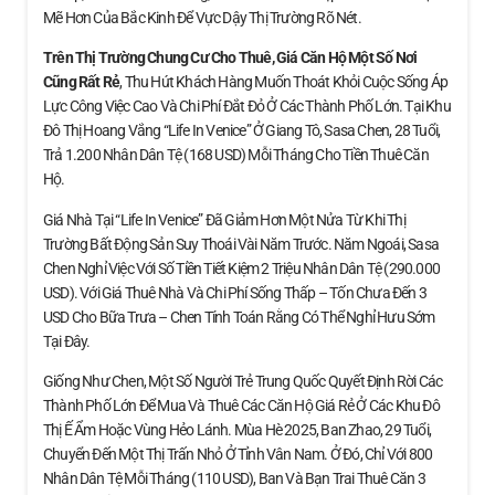
Mẽ Hơn Của Bắc Kinh Để Vực Dậy Thị Trường Rõ Nét.
Trên Thị Trường Chung Cư Cho Thuê, Giá Căn Hộ
Một Số Nơi
Cũng Rất Rẻ
, Thu Hút Khách Hàng Muốn Thoát Khỏi Cuộc Sống Áp
Lực Công Việc Cao Và Chi Phí Đắt Đỏ Ở Các Thành Phố Lớn. Tại Khu
Đô Thị Hoang Vắng “Life In Venice” Ở Giang Tô, Sasa Chen, 28 Tuổi,
Trả 1.200 Nhân Dân Tệ (168 USD) Mỗi Tháng Cho Tiền Thuê Căn
Hộ.
Giá Nhà Tại “Life In Venice” Đã Giảm Hơn Một Nửa Từ Khi Thị
Trường Bất Động Sản Suy Thoái Vài Năm Trước. Năm Ngoái, Sasa
Chen Nghỉ Việc Với Số Tiền Tiết Kiệm 2 Triệu Nhân Dân Tệ (290.000
USD). Với Giá Thuê Nhà Và Chi Phí Sống Thấp – Tốn Chưa Đến 3
USD Cho Bữa Trưa – Chen Tính Toán Rằng Có Thể Nghỉ Hưu Sớm
Tại Đây.
Giống Như Chen, Một Số Người Trẻ Trung Quốc Quyết Định Rời Các
Thành Phố Lớn Để Mua Và Thuê Các Căn Hộ Giá Rẻ Ở Các Khu Đô
Thị Ế Ẩm Hoặc Vùng Hẻo Lánh. Mùa Hè 2025, Ban Zhao, 29 Tuổi,
Chuyển Đến Một Thị Trấn Nhỏ Ở Tỉnh Vân Nam. Ở Đó, Chỉ Với 800
Nhân Dân Tệ Mỗi Tháng (110 USD), Ban Và Bạn Trai Thuê Căn 3