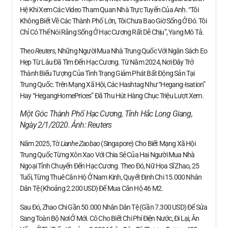
Hệ Khi Xem Các Video Tham Quan Nhà Trực Tuyến Của Anh. “Tôi
Không Biết Về Các Thành Phố Lớn, Tôi Chưa Bao Giờ Sống Ở Đó. Tôi
Chỉ Có Thể Nói Rằng Sống Ở Hạc Cương Rất Dễ Chịu”, Yang Mô Tả.
Theo
Reuters
, Những Người Mua Nhà Trung Quốc Với Ngân Sách Eo
Hẹp Từ Lâu Đã Tìm Đến Hạc Cương. Từ Năm 2024, Nơi Đây Trở
Thành Biểu Tượng Của Tình Trạng Giảm Phát Bất Động Sản Tại
Trung Quốc. Trên Mạng Xã Hội, Các Hashtag Như “Hegang-Isation”
Hay “HegangHomePrices” Đã Thu Hút Hàng Chục Triệu Lượt Xem.
Một Góc Thành Phố Hạc Cương, Tỉnh Hắc Long Giang,
Ngày 2/1/2020. Ảnh:
Reuters
Năm 2025, Tờ
Lianhe Zaobao
(Singapore) Cho Biết Mạng Xã Hội
Trung Quốc Từng Xôn Xao Với Chia Sẻ Của Hai Người Mua Nhà
Ngoại Tỉnh Chuyển Đến Hạc Cương. Theo Đó, Nữ Họa Sĩ Zhao, 25
Tuổi, Từng Thuê Căn Hộ Ở Nam Kinh, Quyết Định Chi 15.000 Nhân
Dân Tệ (khoảng 2.200 USD) Để Mua Căn Hộ 46 M2.
Sau Đó, Zhao Chi Gần 50.000 Nhân Dân Tệ (gần 7.300 USD) Để Sửa
Sang Toàn Bộ Nơi Ở Mới. Cô Cho Biết Chi Phí Điện Nước, Đi Lại, Ăn