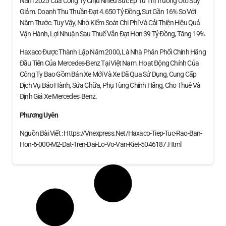
Năm 2025 Của Công Ty Chịu Nhiều Sức Ép Từ Thị Trường Ôtô Suy
Giảm. Doanh Thu Thuần Đạt 4.650 Tỷ Đồng, Sụt Gần 16% So Với
Năm Trước. Tuy Vậy, Nhờ Kiểm Soát Chi Phí Và Cải Thiện Hiệu Quả
Vận Hành, Lợi Nhuận Sau Thuế Vẫn Đạt Hơn 39 Tỷ Đồng, Tăng 19%.
Haxaco Được Thành Lập Năm 2000, Là Nhà Phân Phối Chính Hãng
Đầu Tiên Của Mercedes-Benz Tại Việt Nam. Hoạt Động Chính Của
Công Ty Bao Gồm Bán Xe Mới Và Xe Đã Qua Sử Dụng, Cung Cấp
Dịch Vụ Bảo Hành, Sửa Chữa, Phụ Tùng Chính Hãng, Cho Thuê Và
Định Giá Xe Mercedes‑Benz.
Phương Uyên
Nguồn Bài Viết : Https://vnexpress.net/haxaco-Tiep-Tuc-Rao-Ban-
Hon-6-000-M2-Dat-Tren-Dai-Lo-Vo-Van-Kiet-5046187.html