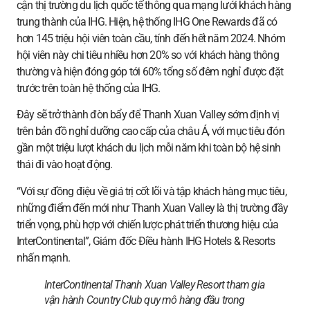
cận thị trường du lịch quốc tế thông qua mạng lưới khách hàng
trung thành của IHG. Hiện, hệ thống IHG One Rewards đã có
hơn 145 triệu hội viên toàn cầu, tính đến hết năm 2024. Nhóm
hội viên này chi tiêu nhiều hơn 20% so với khách hàng thông
thường và hiện đóng góp tới 60% tổng số đêm nghỉ được đặt
trước trên toàn hệ thống của IHG.
Đây sẽ trở thành đòn bẩy để Thanh Xuan Valley sớm định vị
trên bản đồ nghỉ dưỡng cao cấp của châu Á, với mục tiêu đón
gần một triệu lượt khách du lịch mỗi năm khi toàn bộ hệ sinh
thái đi vào hoạt động.
“Với sự đồng điệu về giá trị cốt lõi và tập khách hàng mục tiêu,
những điểm đến mới như Thanh Xuan Valley là thị trường đầy
triển vọng, phù hợp với chiến lược phát triển thương hiệu của
InterContinental”, Giám đốc Điều hành IHG Hotels & Resorts
nhấn mạnh.
InterContinental Thanh Xuan Valley Resort tham gia
vận hành Country Club quy mô hàng đầu trong