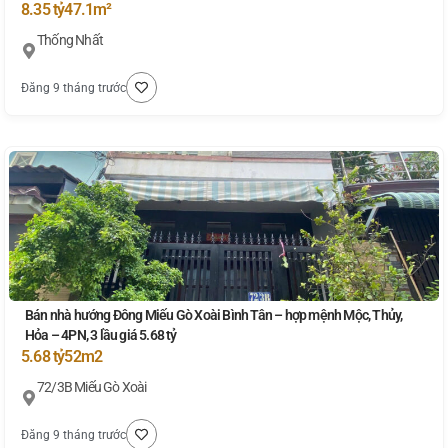
8.35 tỷ
47.1m²
Thống Nhất
Đăng 9 tháng trước
Bán nhà hướng Đông Miếu Gò Xoài Bình Tân – hợp mệnh Mộc, Thủy,
Hỏa – 4PN, 3 lầu giá 5.68 tỷ
5.68 tỷ
52m2
72/3B Miếu Gò Xoài
Đăng 9 tháng trước