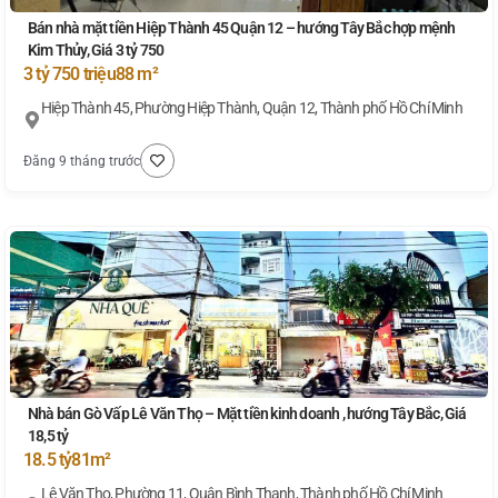
Bán nhà mặt tiền Hiệp Thành 45 Quận 12 – hướng Tây Bắc hợp mệnh
Kim Thủy, Giá 3 tỷ 750
3 tỷ 750 triệu
88 m²
Hiệp Thành 45, Phường Hiệp Thành, Quận 12, Thành phố Hồ Chí Minh
Đăng 9 tháng trước
Nhà bán Gò Vấp Lê Văn Thọ – Mặt tiền kinh doanh , hướng Tây Bắc, Giá
18,5 tỷ
18.5 tỷ
81m²
Lê Văn Thọ, Phường 11, Quận Bình Thạnh, Thành phố Hồ Chí Minh