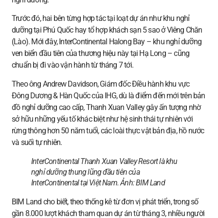
Trước đó, hai bên từng hợp tác tại loạt dự án như khu nghỉ
dưỡng tại Phú Quốc hay tổ hợp khách sạn 5 sao ở Viêng Chăn
(Lào). Mới đây, InterContinental Halong Bay – khu nghỉ dưỡng
ven biển đầu tiên của thương hiệu này tại Hạ Long – cũng
chuẩn bị đi vào vận hành từ tháng 7 tới.
Theo ông Andrew Davidson, Giám đốc Điều hành khu vực
Đông Dương & Hàn Quốc của IHG, dù là điểm đến mới trên bản
đồ nghỉ dưỡng cao cấp, Thanh Xuan Valley gây ấn tượng nhờ
sở hữu những yếu tố khác biệt như hệ sinh thái tự nhiên với
rừng thông hơn 50 năm tuổi, các loài thực vật bản địa, hồ nước
và suối tự nhiên.
InterContinental Thanh Xuan Valley Resort là khu
nghỉ dưỡng thung lũng đầu tiên của
InterContinental tại Việt Nam. Ảnh:
BIM Land
BIM Land cho biết, theo thống kê từ đơn vị phát triển, trong số
gần 8.000 lượt khách tham quan dự án từ tháng 3, nhiều người