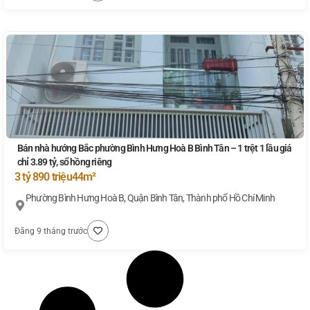
Bán nhà hướng Bắc phường Bình Hưng Hoà B Bình Tân – 1 trệt 1 lầu giá
chỉ 3.89 tỷ, sổ hồng riêng
3 tỷ 890 triệu
44m²
Phường Bình Hưng Hoà B, Quận Bình Tân, Thành phố Hồ Chí Minh
Đăng 9 tháng trước