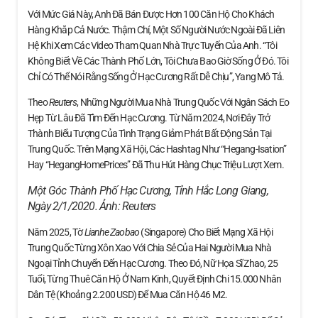
Với Mức Giá Này, Anh Đã Bán Được Hơn 100 Căn Hộ Cho Khách
Hàng Khắp Cả Nước. Thậm Chí, Một Số Người Nước Ngoài Đã Liên
Hệ Khi Xem Các Video Tham Quan Nhà Trực Tuyến Của Anh. “Tôi
Không Biết Về Các Thành Phố Lớn, Tôi Chưa Bao Giờ Sống Ở Đó. Tôi
Chỉ Có Thể Nói Rằng Sống Ở Hạc Cương Rất Dễ Chịu”, Yang Mô Tả.
Theo
Reuters
, Những Người Mua Nhà Trung Quốc Với Ngân Sách Eo
Hẹp Từ Lâu Đã Tìm Đến Hạc Cương. Từ Năm 2024, Nơi Đây Trở
Thành Biểu Tượng Của Tình Trạng Giảm Phát Bất Động Sản Tại
Trung Quốc. Trên Mạng Xã Hội, Các Hashtag Như “Hegang-Isation”
Hay “HegangHomePrices” Đã Thu Hút Hàng Chục Triệu Lượt Xem.
Một Góc Thành Phố Hạc Cương, Tỉnh Hắc Long Giang,
Ngày 2/1/2020. Ảnh:
Reuters
Năm 2025, Tờ
Lianhe Zaobao
(Singapore) Cho Biết Mạng Xã Hội
Trung Quốc Từng Xôn Xao Với Chia Sẻ Của Hai Người Mua Nhà
Ngoại Tỉnh Chuyển Đến Hạc Cương. Theo Đó, Nữ Họa Sĩ Zhao, 25
Tuổi, Từng Thuê Căn Hộ Ở Nam Kinh, Quyết Định Chi 15.000 Nhân
Dân Tệ (khoảng 2.200 USD) Để Mua Căn Hộ 46 M2.