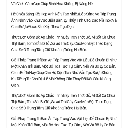
Và Cách Cắm Gọn Giúp Bình Hoa Không Bị Nặng Nề.
Hệ Chiếu Sáng Kết Hợp Ánh Nến, Tạo Nhiều Lớp Sáng Và Tập Trung
Ánh Nhìn Vào Khu Vực Giữa Bàn. Ly Thủy Tinh Cao, Dao Nĩa Inox Và
Chai Rượu Được Sắp Xếp Theo Trục Dọc.
Thực Đơn Gồm Bò Áp Chảo Trình Bày Trên Thớt Gỗ, Mì Sốt Cà Chua
Thịt Băm, Tôm Sốt Bơ Tỏi, Salad Trái Cây. Các Món Đặt Theo Dạng
Chia Sẻ Ở Trung Tâm, Giữ Khoảng Trống Hai Bên.
Giải Pháp Trang Trí Bàn Ăn Tập Trung Vào Vật Liệu Dễ Chuẩn Bị Như
Một Khăn Trải Bàn, Một Bó Hoa Tươi Tự Cắm, Nến Và Bộ Ly Cơ Bản.
Cách Bố Trí Này Giúp Căn Hộ Diện Tích Nhỏ Vẫn Tạo Được Không
Khí Riêng Tư Cho Dịp Lễ Mà Không Cần Thay Đổi Kết Cấu Không
Gian.
Thực Đơn Gồm Bò Áp Chảo Trình Bày Trên Thớt Gỗ, Mì Sốt Cà Chua
Thịt Băm, Tôm Sốt Bơ Tỏi, Salad Trái Cây. Các Món Đặt Theo Dạng
Chia Sẻ Ở Trung Tâm, Giữ Khoảng Trống Hai Bên.
Giải Pháp Trang Trí Bàn Ăn Tập Trung Vào Vật Liệu Dễ Chuẩn Bị Như
Một Khăn Trải Bàn, Một Bó Hoa Tươi Tự Cắm, Nến Và Bộ Ly Cơ Bản.