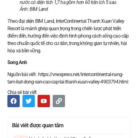
nước có diện tích 1,7 ha gồm hơn 60 tiện ích 5 sao.
Ảnh:
BIM Land
Theo đại diện BIM Land, InterContinental Thanh Xuan Valley
Resort là mảnh ghép quan trọng trong chiến lược phát triển
điểm đến, hướng đến việc định hình phong cách sống cao cấp
theo chuẩn quốc tế cho cư dân, trong không gian tự nhiên, hài
hòa và bền vững.
Song Anh
Nguồn bài viết : https://vnexpress.net/intercontinental-nang-
tam-bat-dong-san-cao-cap-tai-thanh-xuan-valley-4903794.html
Chia sẻ bài viết
Bài viết được quan tâm