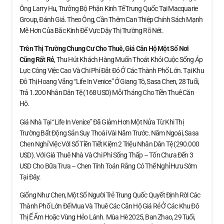
Ông Larry Hu, Trưởng Bộ Phận Kinh Tế Trung Quốc Tại Macquarie
Group, Đánh Giá. Theo Ông, Cần Thêm Can Thiệp Chính Sách Mạnh
Mẽ Hơn Của Bắc Kinh Để Vực Dậy Thị Trường Rõ Nét.
Trên Thị Trường Chung Cư Cho Thuê, Giá Căn Hộ
Một Số Nơi
Cũng Rất Rẻ
, Thu Hút Khách Hàng Muốn Thoát Khỏi Cuộc Sống Áp
Lực Công Việc Cao Và Chi Phí Đắt Đỏ Ở Các Thành Phố Lớn. Tại Khu
Đô Thị Hoang Vắng “Life In Venice” Ở Giang Tô, Sasa Chen, 28 Tuổi,
Trả 1.200 Nhân Dân Tệ (168 USD) Mỗi Tháng Cho Tiền Thuê Căn
Hộ.
Giá Nhà Tại “Life In Venice” Đã Giảm Hơn Một Nửa Từ Khi Thị
Trường Bất Động Sản Suy Thoái Vài Năm Trước. Năm Ngoái, Sasa
Chen Nghỉ Việc Với Số Tiền Tiết Kiệm 2 Triệu Nhân Dân Tệ (290.000
USD). Với Giá Thuê Nhà Và Chi Phí Sống Thấp – Tốn Chưa Đến 3
USD Cho Bữa Trưa – Chen Tính Toán Rằng Có Thể Nghỉ Hưu Sớm
Tại Đây.
Giống Như Chen, Một Số Người Trẻ Trung Quốc Quyết Định Rời Các
Thành Phố Lớn Để Mua Và Thuê Các Căn Hộ Giá Rẻ Ở Các Khu Đô
Thị Ế Ẩm Hoặc Vùng Hẻo Lánh. Mùa Hè 2025, Ban Zhao, 29 Tuổi,