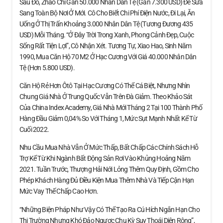
Sau Đó, Zhao Chi Gần 50.000 Nhân Dân Tệ (gần 7.300 USD) Để Sửa
Sang Toàn Bộ Nơi Ở Mới. Cô Cho Biết Chi Phí Điện Nước, Đi Lại, Ăn
Uống Ở Thị Trấn Khoảng 3.000 Nhân Dân Tệ (tương Đương 435
USD) Mỗi Tháng. “Ở Đây Trời Trong Xanh, Phong Cảnh Đẹp, Cuộc
Sống Rất Tiện Lợi”, Cô Nhận Xét. Tương Tự, Xiao Hao, Sinh Năm
1990, Mua Căn Hộ 70 M2 Ở Hạc Cương Với Giá 40.000 Nhân Dân
Tệ (hơn 5.800 USD).
Căn Hộ Rẻ Hơn Ôtô Tại Hạc Cương Có Thể Cá Biệt, Nhưng Nhìn
Chung Giá Nhà Ở Trung Quốc Vẫn Trên Đà Giảm. Theo Khảo Sát
Của China Index Academy, Giá Nhà Mới Tháng 2 Tại 100 Thành Phố
Hàng Đầu Giảm 0,04% So Với Tháng 1, Mức Sụt Mạnh Nhất Kể Từ
Cuối 2022.
Nhu Cầu Mua Nhà Vẫn Ở Mức Thấp, Bất Chấp Các Chính Sách Hỗ
Trợ Kể Từ Khi Ngành Bất Động Sản Rơi Vào Khủng Hoảng Năm
2021. Tuần Trước, Thượng Hải Nới Lỏng Thêm Quy Định, Gồm Cho
Phép Khách Hàng Đủ Điều Kiện Mua Thêm Nhà Và Tiếp Cận Hạn
Mức Vay Thế Chấp Cao Hơn.
“Những Biện Pháp Như Vậy Có Thể Tạo Ra Cú Hích Ngắn Hạn Cho
Thị Trường Nhưng Khó Đảo Ngược Chu Kỳ Suy Thoái Diện Rộng”,