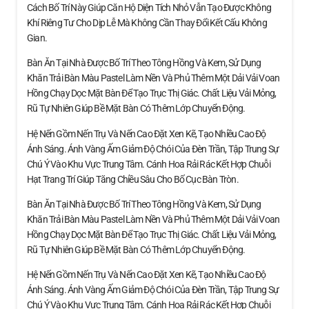
Cách Bố Trí Này Giúp Căn Hộ Diện Tích Nhỏ Vẫn Tạo Được Không
Khí Riêng Tư Cho Dịp Lễ Mà Không Cần Thay Đổi Kết Cấu Không
Gian.
Bàn Ăn Tại Nhà Được Bố Trí Theo Tông Hồng Và Kem, Sử Dụng
Khăn Trải Bàn Màu Pastel Làm Nền Và Phủ Thêm Một Dải Vải Voan
Hồng Chạy Dọc Mặt Bàn Để Tạo Trục Thị Giác. Chất Liệu Vải Mỏng,
Rũ Tự Nhiên Giúp Bề Mặt Bàn Có Thêm Lớp Chuyển Động.
Hệ Nến Gồm Nến Trụ Và Nến Cao Đặt Xen Kẽ, Tạo Nhiều Cao Độ
Ánh Sáng. Ánh Vàng Ấm Giảm Độ Chói Của Đèn Trần, Tập Trung Sự
Chú Ý Vào Khu Vực Trung Tâm. Cánh Hoa Rải Rác Kết Hợp Chuỗi
Hạt Trang Trí Giúp Tăng Chiều Sâu Cho Bố Cục Bàn Tròn.
Bàn Ăn Tại Nhà Được Bố Trí Theo Tông Hồng Và Kem, Sử Dụng
Khăn Trải Bàn Màu Pastel Làm Nền Và Phủ Thêm Một Dải Vải Voan
Hồng Chạy Dọc Mặt Bàn Để Tạo Trục Thị Giác. Chất Liệu Vải Mỏng,
Rũ Tự Nhiên Giúp Bề Mặt Bàn Có Thêm Lớp Chuyển Động.
Hệ Nến Gồm Nến Trụ Và Nến Cao Đặt Xen Kẽ, Tạo Nhiều Cao Độ
Ánh Sáng. Ánh Vàng Ấm Giảm Độ Chói Của Đèn Trần, Tập Trung Sự
Chú Ý Vào Khu Vực Trung Tâm. Cánh Hoa Rải Rác Kết Hợp Chuỗi