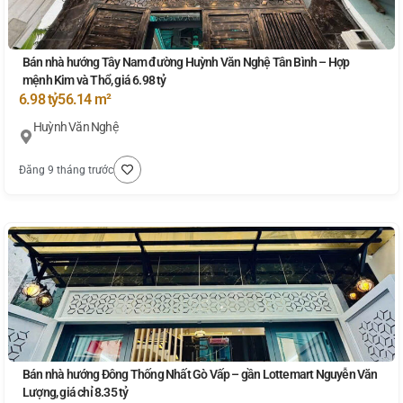
Bán nhà hướng Tây Nam đường Huỳnh Văn Nghệ Tân Bình – Hợp
mệnh Kim và Thổ, giá 6.98 tỷ
6.98 tỷ
56.14 m²
Huỳnh Văn Nghệ
Đăng 9 tháng trước
Bán nhà hướng Đông Thống Nhất Gò Vấp – gần Lottemart Nguyễn Văn
Lượng, giá chỉ 8.35 tỷ