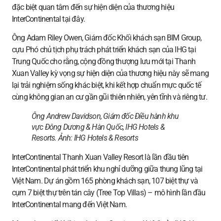
đặc biệt quan tâm đến sự hiện diện của thương hiệu
InterContinental tại đây.
Ông Adam Riley Owen, Giám đốc Khối khách sạn BIM Group,
cựu Phó chủ tịch phụ trách phát triển khách sạn của IHG tại
Trung Quốc cho rằng, cộng đồng thượng lưu mới tại Thanh
Xuan Valley kỳ vọng sự hiện diện của thương hiệu này sẽ mang
lại trải nghiệm sống khác biệt, khi kết hợp chuẩn mực quốc tế
cùng không gian an cư gần gũi thiên nhiên, yên tĩnh và riêng tư.
Ông Andrew Davidson, Giám đốc Điều hành khu
vực Đông Dương & Hàn Quốc, IHG Hotels &
Resorts. Ảnh:
IHG Hotels & Resorts
InterContinental Thanh Xuan Valley Resort là lần đầu tiên
InterContinental phát triển khu nghỉ dưỡng giữa thung lũng tại
Việt Nam. Dự án gồm 165 phòng khách sạn, 107 biệt thự và
cụm 7 biệt thự trên tán cây (Tree Top Villas) – mô hình lần đầu
InterContinental mang đến Việt Nam.