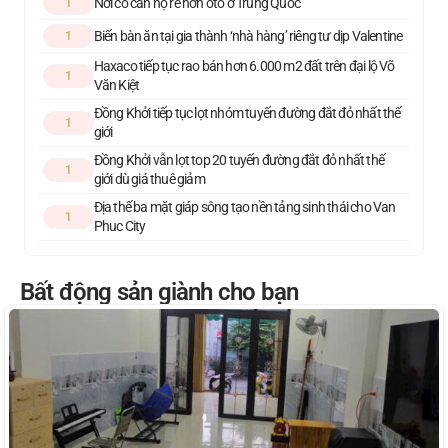
Nơi có căn hộ rẻ hơn ôtô ở Trung Quốc
1
Biến bàn ăn tại gia thành ‘nhà hàng’ riêng tư dịp Valentine
1
Haxaco tiếp tục rao bán hơn 6.000 m2 đất trên đại lộ Võ
1
Văn Kiệt
Đồng Khởi tiếp tục lọt nhóm tuyến đường đắt đỏ nhất thế
1
giới
Đồng Khởi vẫn lọt top 20 tuyến đường đắt đỏ nhất thế
1
giới dù giá thuê giảm
Địa thế ba mặt giáp sông tạo nền tảng sinh thái cho Van
1
Phuc City
Bất động sản giành cho bạn