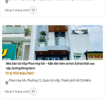
Đăng 9 tháng trước
Nhà bán Gò Vấp Phan Huy Ích – Mặt tiền hẻm xe hơi, full nội thất cao
cấp, hướng Đông Nam
10 tỷ 950 triệu
76m²
Phan Huy Ích, Phường 12, Quận Gò Vấp, Thành phố Hồ Chí Minh
Đăng 9 tháng trước