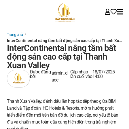
Trang chủ
/
InterContinental nâng tầm bất động sản cao cấp tại Thanh Xu…
InterContinental nâng tầm bất
động sản cao cấp tại Thanh
Xuan Valley
Được đăng
Cập nhập
18/07/2025
admin_di
bởi
lần cuối vào
14:00
aoc
Thanh Xuan Valley, đánh dấu lần hợp tác tiếp theo giữa BIM
Land và Tập đoàn IHG Hotels & Resorts, mở ra hướng phát
triển điểm đến mới trên bản đồ du lịch cao cấp, nơi yếu tố bản
địa và chuẩn mực toàn cầu cùng hiện diện trong trải nghiệm
nghỉ dưỡng.