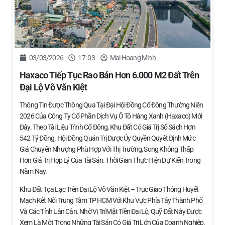
03/03/2026
17:03
Mai Hoang Minh
Haxaco Tiếp Tục Rao Bán Hơn 6.000 M2 Đất Trên
Đại Lộ Võ Văn Kiệt
Thông Tin Được Thông Qua Tại Đại Hội Đồng Cổ Đông Thường Niên
2026 Của Công Ty Cổ Phần Dịch Vụ Ô Tô Hàng Xanh (Haxaco) Mới
Đây. Theo Tài Liệu Trình Cổ Đông, Khu Đất Có Giá Trị Sổ Sách Hơn
542 Tỷ Đồng. Hội Đồng Quản Trị Được Ủy Quyền Quyết Định Mức
Giá Chuyển Nhượng Phù Hợp Với Thị Trường, Song Không Thấp
Hơn Giá Trị Hợp Lý Của Tài Sản. Thời Gian Thực Hiện Dự Kiến Trong
Năm Nay.
Khu Đất Tọa Lạc Trên Đại Lộ Võ Văn Kiệt – Trục Giao Thông Huyết
Mạch Kết Nối Trung Tâm TP HCM Với Khu Vực Phía Tây Thành Phố
Và Các Tỉnh Lân Cận. Nhờ Vị Trí Mặt Tiền Đại Lộ, Quỹ Đất Này Được
Xem Là Một Trong Những Tài Sản Có Giá Trị Lớn Của Doanh Nghiệp.