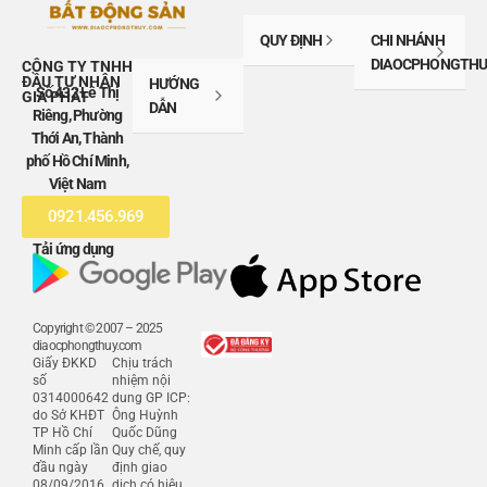
QUY ĐỊNH
CHI NHÁNH
DIAOCPHONGTHU
CÔNG TY TNHH
ĐẦU TƯ NHÂN
HƯỚNG
Số 432 Lê Thị
GIA PHÁT
DẪN
Riêng, Phường
Thới An, Thành
phố Hồ Chí Minh,
Việt Nam
0921.456.969
Tải ứng dụng
Copyright © 2007 – 2025
diaocphongthuy.com
Giấy ĐKKD
Chịu trách
số
nhiệm nội
0314000642
dung GP ICP:
do Sở KHĐT
Ông Huỳnh
TP Hồ Chí
Quốc Dũng
Minh cấp lần
Quy chế, quy
đầu ngày
định giao
08/09/2016
dịch có hiệu