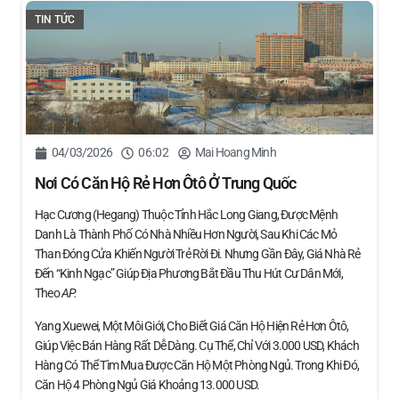
TIN TỨC
04/03/2026
06:02
Mai Hoang Minh
Nơi Có Căn Hộ Rẻ Hơn Ôtô Ở Trung Quốc
Hạc Cương (Hegang) Thuộc Tỉnh Hắc Long Giang, Được Mệnh
Danh Là Thành Phố Có Nhà Nhiều Hơn Người, Sau Khi Các Mỏ
Than Đóng Cửa Khiến Người Trẻ Rời Đi. Nhưng Gần Đây, Giá Nhà Rẻ
Đến “kinh Ngạc” Giúp Địa Phương Bắt Đầu Thu Hút Cư Dân Mới,
Theo
AP.
Yang Xuewei, Một Môi Giới, Cho Biết Giá Căn Hộ Hiện Rẻ Hơn Ôtô,
Giúp Việc Bán Hàng Rất Dễ Dàng. Cụ Thể, Chỉ Với 3.000 USD, Khách
Hàng Có Thể Tìm Mua Được Căn Hộ Một Phòng Ngủ. Trong Khi Đó,
Căn Hộ 4 Phòng Ngủ Giá Khoảng 13.000 USD.