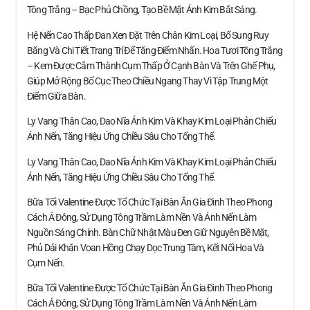
Tông Trắng – Bạc Phủ Chồng, Tạo Bề Mặt Ánh Kim Bắt Sáng.
Hệ Nến Cao Thấp Đan Xen Đặt Trên Chân Kim Loại, Bổ Sung Ruy
Băng Và Chi Tiết Trang Trí Để Tăng Điểm Nhấn. Hoa Tươi Tông Trắng
– Kem Được Cắm Thành Cụm Thấp Ở Cạnh Bàn Và Trên Ghế Phụ,
Giúp Mở Rộng Bố Cục Theo Chiều Ngang Thay Vì Tập Trung Một
Điểm Giữa Bàn.
Ly Vang Thân Cao, Dao Nĩa Ánh Kim Và Khay Kim Loại Phản Chiếu
Ánh Nến, Tăng Hiệu Ứng Chiều Sâu Cho Tổng Thể.
Ly Vang Thân Cao, Dao Nĩa Ánh Kim Và Khay Kim Loại Phản Chiếu
Ánh Nến, Tăng Hiệu Ứng Chiều Sâu Cho Tổng Thể.
Bữa Tối Valentine Được Tổ Chức Tại Bàn Ăn Gia Đình Theo Phong
Cách Á Đông, Sử Dụng Tông Trầm Làm Nền Và Ánh Nến Làm
Nguồn Sáng Chính. Bàn Chữ Nhật Màu Đen Giữ Nguyên Bề Mặt,
Phủ Dải Khăn Voan Hồng Chạy Dọc Trung Tâm, Kết Nối Hoa Và
Cụm Nến.
Bữa Tối Valentine Được Tổ Chức Tại Bàn Ăn Gia Đình Theo Phong
Cách Á Đông, Sử Dụng Tông Trầm Làm Nền Và Ánh Nến Làm