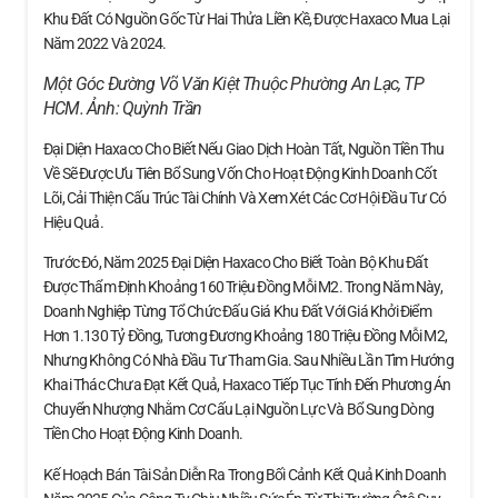
Khu Đất Có Nguồn Gốc Từ Hai Thửa Liền Kề, Được Haxaco Mua Lại
Năm 2022 Và 2024.
Một Góc Đường Võ Văn Kiệt Thuộc Phường An Lạc, TP
HCM. Ảnh:
Quỳnh Trần
Đại Diện Haxaco Cho Biết Nếu Giao Dịch Hoàn Tất, Nguồn Tiền Thu
Về Sẽ Được Ưu Tiên Bổ Sung Vốn Cho Hoạt Động Kinh Doanh Cốt
Lõi, Cải Thiện Cấu Trúc Tài Chính Và Xem Xét Các Cơ Hội Đầu Tư Có
Hiệu Quả.
Trước Đó, Năm 2025 Đại Diện Haxaco Cho Biết Toàn Bộ Khu Đất
Được Thẩm Định Khoảng 160 Triệu Đồng Mỗi M2. Trong Năm Này,
Doanh Nghiệp Từng Tổ Chức Đấu Giá Khu Đất Với Giá Khởi Điểm
Hơn 1.130 Tỷ Đồng, Tương Đương Khoảng 180 Triệu Đồng Mỗi M2,
Nhưng Không Có Nhà Đầu Tư Tham Gia. Sau Nhiều Lần Tìm Hướng
Khai Thác Chưa Đạt Kết Quả, Haxaco Tiếp Tục Tính Đến Phương Án
Chuyển Nhượng Nhằm Cơ Cấu Lại Nguồn Lực Và Bổ Sung Dòng
Tiền Cho Hoạt Động Kinh Doanh.
Kế Hoạch Bán Tài Sản Diễn Ra Trong Bối Cảnh Kết Quả Kinh Doanh