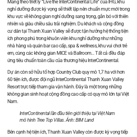
Mang theo triết lý “Live the InterContinental Life” của IHG, khu
nghỉ dưỡng được kỳ vọng sẽ thiết lập nên chuẩn mực mới trong
khu vực về không gian nghỉ dưỡng sang trọng, gắn bó với thiên
nhiên và giàu chiều sâu trải nghiệm. Du khách và cộng đồng
cư dân tại Thanh Xuan Valley sẽ được tận hưởng hệ thống tiện
ích phong phú trong khuôn viên khu nghỉ dưỡng như những
nhà hàng và quán bar cao cấp, spa & wellness, khu vui chơi trẻ
em, cùng các không gian MICE và Ballroom… Tất cả đều đáp
ứng tiêu chuẩn toàn cầu của thương hiệu InterContinental.
Dự án còn sở hữu tổ hợp Country Club quy mô 1,7 ha với hơn
60 tiện ích, được đội ngũ InterContinental Thanh Xuan Valley
Resort trực tiếp tham gia vận hành. Đây là một trong những
không gian sinh hoạt cộng đồng cao cấp có quy mô lớn tại Việt
Nam.
InterContinental lần đầu tiên giới thiệu tại Việt Nam
mô hình Tree Top Villas. Ảnh:
BIM Land
Bên cạnh hệ tiện ích, Thanh Xuan Valley còn được kỳ vọng tiếp