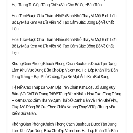
Hạt Trang Trí Giúp Tăng Chiều Sâu Cho Bố Cục Bàn Tròn.
Hoa Tươi Được Chia Thành Nhiều Bình Nhỏ Thay Vì Một Bình Lớn.
Bộ Ly Màu Kem Và Đĩa Viền Nổi Tạo Cảm Giác Đồng Bộ Về Chất
Liệu.
Hoa Tươi Được Chia Thành Nhiều Bình Nhỏ Thay Vì Một Bình Lớn.
Bộ Ly Màu Kem Và Đĩa Viền Nổi Tạo Cảm Giác Đồng Bộ Về Chất
Liệu.
Không Gian Phòng Khách Phong Cách Bauhaus Được Tận Dụng
Làm Khu Vực Dùng Bữa Cho Dịp Valentine. Hai Lớp Khăn Trải Bàn
Tông Trắng – Bạc Phủ Chồng, Tạo Bề Mặt Ánh Kim Bắt Sáng.
Hệ Nến Cao Thấp Đan Xen Đặt Trên Chân Kim Loại, Bổ Sung Ruy
Băng Và Chi Tiết Trang Trí Để Tăng Điểm Nhấn. Hoa Tươi Tông Trắng
– Kem Được Cắm Thành Cụm Thấp Ở Cạnh Bàn Và Trên Ghế Phụ,
Giúp Mở Rộng Bố Cục Theo Chiều Ngang Thay Vì Tập Trung Một
Điểm Giữa Bàn.
Không Gian Phòng Khách Phong Cách Bauhaus Được Tận Dụng
Làm Khu Vực Dùng Bữa Cho Dịp Valentine. Hai Lớp Khăn Trải Bàn