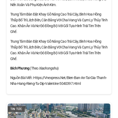
Nến Xoắn Và Phụ Kiện Ánh Kim.
Trung Tâm Bàn Đặt Khay Gỗ Nâng Cao Trái Cây, Bình Hoa Hồng
Thấp Bố Trí Lệch Bên, Cân Bằng Với Chai Vang Và Cụm Ly Thủy Tinh
Cao. Khăn Ăn Và Nơ Đỏ Đồng Bộ Với Gối Tựa Hình Trái Tim Trên
Ghế.
Trung Tâm Bàn Đặt Khay Gỗ Nâng Cao Trái Cây, Bình Hoa Hồng
Thấp Bố Trí Lệch Bên, Cân Bằng Với Chai Vang Và Cụm Ly Thủy Tinh
Cao. Khăn Ăn Và Nơ Đỏ Đồng Bộ Với Gối Tựa Hình Trái Tim Trên
Ghế.
Bích Phương
(theo
Xiaohongshu
)
Nguồn Bài Viết : Https://vnexpress.net/bien-Ban-An-Tai-Gia-Thanh-
Nha-Hang-Rieng-Tu-Dip-Valentine-5040397.html
TIN TỨC