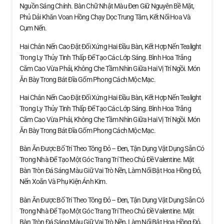
Nguồn Sáng Chính. Bàn Chữ Nhật Màu Đen Giữ Nguyên Bề Mặt,
Phủ Dải Khăn Voan Hồng Chạy Dọc Trung Tâm, Kết Nối Hoa Và
Cụm Nến.
Hai Chân Nến Cao Đặt Đối Xứng Hai Đầu Bàn, Kết Hợp Nến Tealight
Trong Ly Thủy Tinh Thấp Để Tạo Các Lớp Sáng. Bình Hoa Trắng
Cắm Cao Vừa Phải, Không Che Tầm Nhìn Giữa Hai Vị Trí Ngồi. Món
Ăn Bày Trong Bát Đĩa Gốm Phong Cách Mộc Mạc.
Hai Chân Nến Cao Đặt Đối Xứng Hai Đầu Bàn, Kết Hợp Nến Tealight
Trong Ly Thủy Tinh Thấp Để Tạo Các Lớp Sáng. Bình Hoa Trắng
Cắm Cao Vừa Phải, Không Che Tầm Nhìn Giữa Hai Vị Trí Ngồi. Món
Ăn Bày Trong Bát Đĩa Gốm Phong Cách Mộc Mạc.
Bàn Ăn Được Bố Trí Theo Tông Đỏ – Đen, Tận Dụng Vật Dụng Sẵn Có
Trong Nhà Để Tạo Một Góc Trang Trí Theo Chủ Đề Valentine. Mặt
Bàn Tròn Đá Sáng Màu Giữ Vai Trò Nền, Làm Nổi Bật Hoa Hồng Đỏ,
Nến Xoắn Và Phụ Kiện Ánh Kim.
Bàn Ăn Được Bố Trí Theo Tông Đỏ – Đen, Tận Dụng Vật Dụng Sẵn Có
Trong Nhà Để Tạo Một Góc Trang Trí Theo Chủ Đề Valentine. Mặt
Bàn Tròn Đá Sáng Màu Giữ Vai Trò Nền, Làm Nổi Bật Hoa Hồng Đỏ,