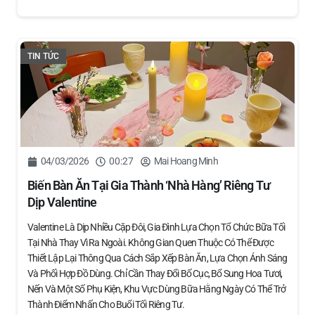
TIN TỨC
04/03/2026
00:27
Mai Hoang Minh
Biến Bàn Ăn Tại Gia Thành ‘nhà Hàng’ Riêng Tư
Dịp Valentine
Valentine Là Dịp Nhiều Cặp Đôi, Gia Đình Lựa Chọn Tổ Chức Bữa Tối
Tại Nhà Thay Vì Ra Ngoài. Không Gian Quen Thuộc Có Thể Được
Thiết Lập Lại Thông Qua Cách Sắp Xếp Bàn Ăn, Lựa Chọn Ánh Sáng
Và Phối Hợp Đồ Dùng. Chỉ Cần Thay Đổi Bố Cục, Bổ Sung Hoa Tươi,
Nến Và Một Số Phụ Kiện, Khu Vực Dùng Bữa Hằng Ngày Có Thể Trở
Thành Điểm Nhấn Cho Buổi Tối Riêng Tư.