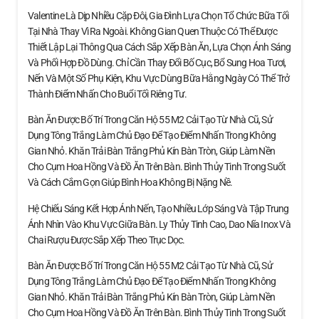
Valentine Là Dịp Nhiều Cặp Đôi, Gia Đình Lựa Chọn Tổ Chức Bữa Tối
Tại Nhà Thay Vì Ra Ngoài. Không Gian Quen Thuộc Có Thể Được
Thiết Lập Lại Thông Qua Cách Sắp Xếp Bàn Ăn, Lựa Chọn Ánh Sáng
Và Phối Hợp Đồ Dùng. Chỉ Cần Thay Đổi Bố Cục, Bổ Sung Hoa Tươi,
Nến Và Một Số Phụ Kiện, Khu Vực Dùng Bữa Hằng Ngày Có Thể Trở
Thành Điểm Nhấn Cho Buổi Tối Riêng Tư.
Bàn Ăn Được Bố Trí Trong Căn Hộ 55 M2 Cải Tạo Từ Nhà Cũ, Sử
Dụng Tông Trắng Làm Chủ Đạo Để Tạo Điểm Nhấn Trong Không
Gian Nhỏ. Khăn Trải Bàn Trắng Phủ Kín Bàn Tròn, Giúp Làm Nền
Cho Cụm Hoa Hồng Và Đồ Ăn Trên Bàn. Bình Thủy Tinh Trong Suốt
Và Cách Cắm Gọn Giúp Bình Hoa Không Bị Nặng Nề.
Hệ Chiếu Sáng Kết Hợp Ánh Nến, Tạo Nhiều Lớp Sáng Và Tập Trung
Ánh Nhìn Vào Khu Vực Giữa Bàn. Ly Thủy Tinh Cao, Dao Nĩa Inox Và
Chai Rượu Được Sắp Xếp Theo Trục Dọc.
Bàn Ăn Được Bố Trí Trong Căn Hộ 55 M2 Cải Tạo Từ Nhà Cũ, Sử
Dụng Tông Trắng Làm Chủ Đạo Để Tạo Điểm Nhấn Trong Không
Gian Nhỏ. Khăn Trải Bàn Trắng Phủ Kín Bàn Tròn, Giúp Làm Nền
Cho Cụm Hoa Hồng Và Đồ Ăn Trên Bàn. Bình Thủy Tinh Trong Suốt