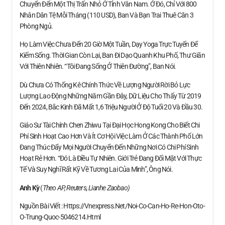
Chuyển Đến Một Thị Trấn Nhỏ Ở Tỉnh Vân Nam. Ở Đó, Chỉ Với 800
Nhân Dân Tệ Mỗi Tháng (110 USD), Ban Và Bạn Trai Thuê Căn 3
Phòng Ngủ.
Họ Làm Việc Chưa Đến 20 Giờ Một Tuần, Dạy Yoga Trực Tuyến Để
Kiếm Sống. Thời Gian Còn Lại, Ban Đi Dạo Quanh Khu Phố, Thư Giãn
Với Thiên Nhiên. “Tôi Đang Sống Ở Thiên Đường”, Ban Nói.
Dù Chưa Có Thống Kê Chính Thức Về Lượng Người Rời Bỏ Lực
Lượng Lao Động Những Năm Gần Đây, Dữ Liệu Cho Thấy Từ 2019
Đến 2024, Bắc Kinh Đã Mất 1,6 Triệu Người Ở Độ Tuổi 20 Và Đầu 30.
Giáo Sư Tài Chính Chen Zhiwu Tại Đại Học Hong Kong Cho Biết Chi
Phí Sinh Hoạt Cao Hơn Và Ít Cơ Hội Việc Làm Ở Các Thành Phố Lớn
Đang Thúc Đẩy Mọi Người Chuyển Đến Những Nơi Có Chi Phí Sinh
Hoạt Rẻ Hơn. “Đó Là Điều Tự Nhiên. Giới Trẻ Đang Đối Mặt Với Thực
Tế Và Suy Nghĩ Rất Kỹ Về Tương Lai Của Mình”, Ông Nói.
Anh Kỳ
(
Theo AP, Reuters, Lianhe Zaobao)
Nguồn Bài Viết : Https://vnexpress.net/noi-Co-Can-Ho-Re-Hon-Oto-
O-Trung-Quoc-5046214.html