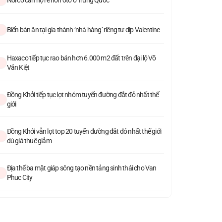
Biến bàn ăn tại gia thành ‘nhà hàng’ riêng tư dịp Valentine
Haxaco tiếp tục rao bán hơn 6.000 m2 đất trên đại lộ Võ
Văn Kiệt
Đồng Khởi tiếp tục lọt nhóm tuyến đường đắt đỏ nhất thế
giới
Đồng Khởi vẫn lọt top 20 tuyến đường đắt đỏ nhất thế giới
dù giá thuê giảm
Địa thế ba mặt giáp sông tạo nền tảng sinh thái cho Van
Phuc City