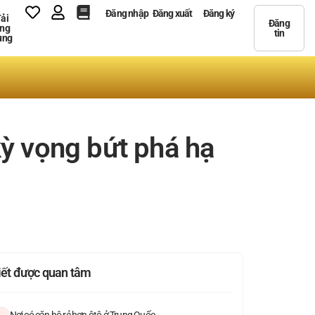
Đăng nhập
Đăng xuất
Đăng ký
ải
Đăng
ng
tin
ụng
kỳ vọng bứt phá hạ
viết được quan tâm
Nơi có căn hộ rẻ hơn ôtô ở Trung Quốc