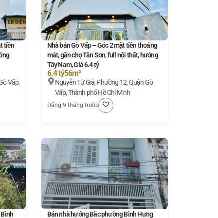
 tiền
Nhà bán Gò Vấp – Góc 2 mặt tiền thoáng
ướng
mát, gần chợ Tân Sơn, full nội thất, hướng
Tây Nam, Giá 6.4 tỷ
6.4 tỷ
56m²
Gò Vấp,
Nguyễn Tư Giả, Phường 12, Quận Gò
Vấp, Thành phố Hồ Chí Minh
Đăng 9 tháng trước
 Bình
Bán nhà hướng Bắc phường Bình Hưng