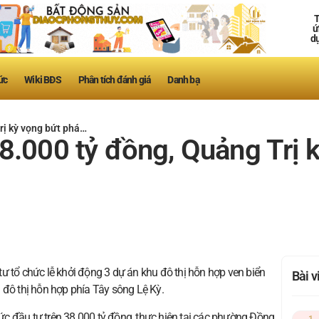
T
ứ
d
ức
Wiki BĐS
Phân tích đánh giá
Danh bạ
rị kỳ vọng bứt phá…
8.000 tỷ đồng, Quảng Trị 
ư tổ chức lễ khởi động 3 dự án khu đô thị hỗn hợp ven biển
Bài 
 đô thị hỗn hợp phía Tây sông Lệ Kỳ.
c đầu tư trên 38.000 tỷ đồng, thực hiện tại các phường Đồng