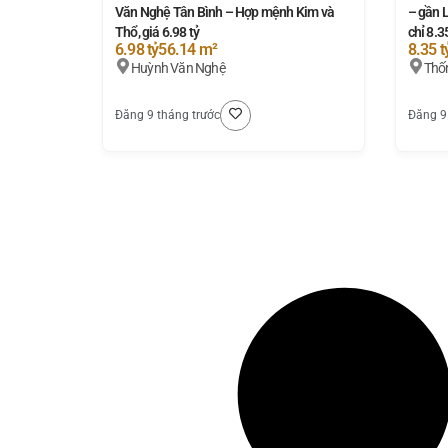
Văn Nghệ Tân Bình – Hợp mệnh Kim và
– gần 
Thổ, giá 6.98 tỷ
chỉ 8.3
6.98 tỷ
56.14 m²
8.35 t
Huỳnh Văn Nghệ
Thố
Đăng 9 tháng trước
Đăng 9