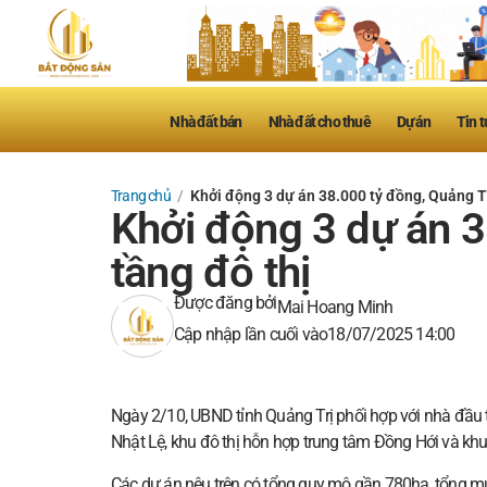
Nhà đất bán
Nhà đất cho thuê
Dự án
Tin t
Trang chủ
/
Khởi động 3 dự án 38.000 tỷ đồng, Quảng T
Khởi động 3 dự án 3
tầng đô thị
Được đăng bởi
Mai Hoang Minh
Cập nhập lần cuối vào
18/07/2025 14:00
Ngày 2/10, UBND tỉnh Quảng Trị phối hợp với nhà đầu t
Nhật Lệ, khu đô thị hỗn hợp trung tâm Đồng Hới và khu
Các dự án nêu trên có tổng quy mô gần 780ha, tổng mứ