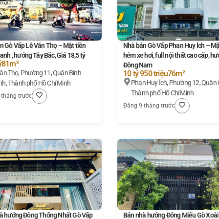
n Gò Vấp Lê Văn Thọ – Mặt tiền
Nhà bán Gò Vấp Phan Huy Ích – Mặt
anh , hướng Tây Bắc, Giá 18,5 tỷ
hẻm xe hơi, full nội thất cao cấp, h
ỷ
81m²
Đông Nam
11, Quận Bình
10 tỷ 950 triệu
76m²
Phan Huy Ích, Phường 12, Quận 
h, Thành phố Hồ Chí Minh
Thành phố Hồ Chí Minh
 tháng trước
Đăng 9 tháng trước
à hướng Đông Thống Nhất Gò Vấp
Bán nhà hướng Đông Miếu Gò Xoài