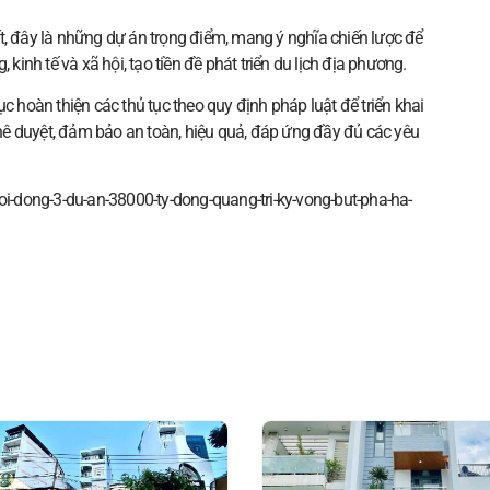
t, đây là những dự án trọng điểm, mang ý nghĩa chiến lược để
 kinh tế và xã hội, tạo tiền đề phát triển du lịch địa phương.
c hoàn thiện các thủ tục theo quy định pháp luật để triển khai
ê duyệt, đảm bảo an toàn, hiệu quả, đáp ứng đầy đủ các yêu
oi-dong-3-du-an-38000-ty-dong-quang-tri-ky-vong-but-pha-ha-