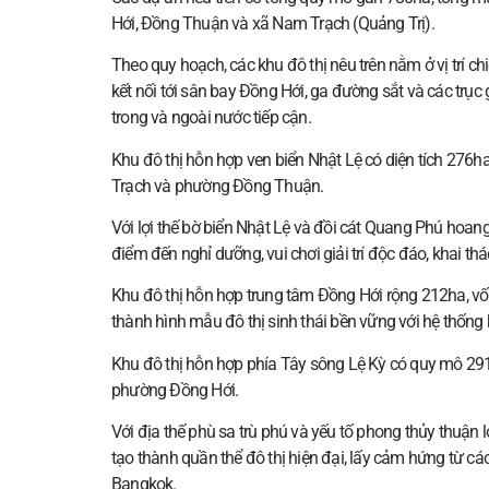
Hới, Đồng Thuận và xã Nam Trạch (Quảng Trị).
Theo quy hoạch, các khu đô thị nêu trên nằm ở vị trí chi
kết nối tới sân bay Đồng Hới, ga đường sắt và các trục
trong và ngoài nước tiếp cận.
Khu đô thị hỗn hợp ven biển Nhật Lệ có diện tích 276h
Trạch và phường Đồng Thuận.
Với lợi thế bờ biển Nhật Lệ và đồi cát Quang Phú hoang
điểm đến nghỉ dưỡng, vui chơi giải trí độc đáo, khai th
Khu đô thị hỗn hợp trung tâm Đồng Hới rộng 212ha, vố
thành hình mẫu đô thị sinh thái bền vững với hệ thống 
Khu đô thị hỗn hợp phía Tây sông Lệ Kỳ có quy mô 291
phường Đồng Hới.
Với địa thế phù sa trù phú và yếu tố phong thủy thuận 
tạo thành quần thể đô thị hiện đại, lấy cảm hứng từ các
Bangkok.