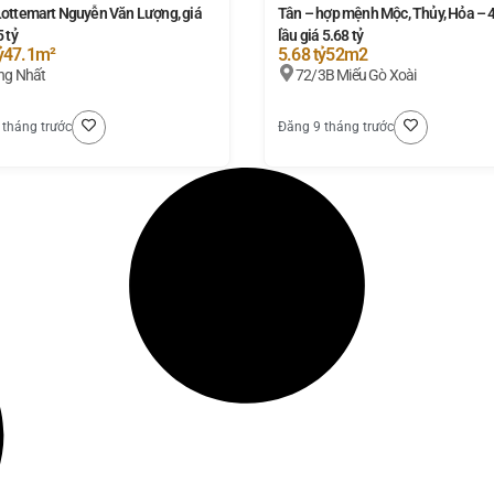
Lottemart Nguyễn Văn Lượng, giá
Tân – hợp mệnh Mộc, Thủy, Hỏa – 
5 tỷ
lầu giá 5.68 tỷ
ỷ
47.1m²
5.68 tỷ
52m2
ng Nhất
72/3B Miếu Gò Xoài
 tháng trước
Đăng 9 tháng trước