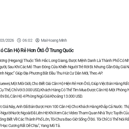
/03/2026
06:02
Mai Hoang Minh
Có Căn Hộ Rẻ Hơn Ôtô Ở Trung Quốc
ơng (Hegang) Thuộc Tỉnh Hắc Long Giang, Được Mệnh Danh Là Thành Phố Có Nh
ười, Sau Khi Các Mỏ Than Đóng Cửa Khiến Người Trẻ Rời Đi. Nhưng Gần Đây, Giá 
inh Ngạc” Giúp Địa Phương Bắt Đầu Thu Hút Cư Dân Mới, Theo
AP.
uewei, Một Môi Giới, Cho Biết Giá Căn Hộ Hiện Rẻ Hơn Ôtô, Giúp Việc Bán Hàng Rất
Cụ Thể, Chỉ Với 3.000 USD, Khách Hàng Có Thể Tìm Mua Được Căn Hộ Một Phòng 
Khi Đó, Căn Hộ 4 Phòng Ngủ Giá Khoảng 13.000 USD.
c Giá Này, Anh Đã Bán Được Hơn 100 Căn Hộ Cho Khách Hàng Khắp Cả Nước. Th
 Người Nước Ngoài Đã Liên Hệ Khi Xem Các Video Tham Quan Nhà Trực Tuyến Củ
hông Biết Về Các Thành Phố Lớn, Tôi Chưa Bao Giờ Sống Ở Đó. Tôi Chỉ Có Thể Nói R
 Hạc Cương Rất Dễ Chịu”, Yang Mô Tả.