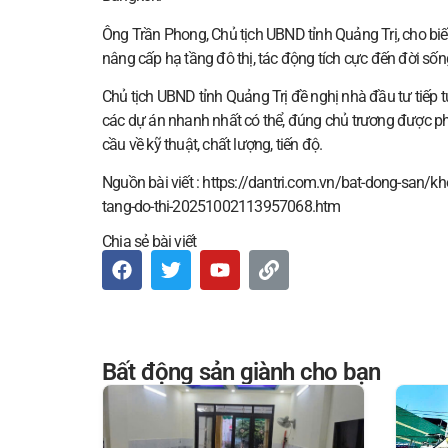
Ông Trần Phong, Chủ tịch UBND tỉnh Quảng Trị, cho biế
nâng cấp hạ tầng đô thị, tác động tích cực đến đời sống,
Chủ tịch UBND tỉnh Quảng Trị đề nghị nhà đầu tư tiếp tụ
các dự án nhanh nhất có thể, đúng chủ trương được ph
cầu về kỹ thuật, chất lượng, tiến độ.
Nguồn bài viết : https://dantri.com.vn/bat-dong-san/kh
tang-do-thi-20251002113957068.htm
Chia sẻ bài viết
Bất động sản giành cho bạn