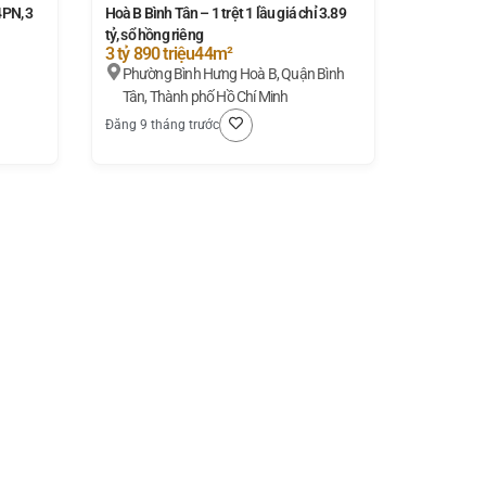
4PN, 3
Hoà B Bình Tân – 1 trệt 1 lầu giá chỉ 3.89
tỷ, sổ hồng riêng
3 tỷ 890 triệu
44m²
Phường Bình Hưng Hoà B, Quận Bình
Tân, Thành phố Hồ Chí Minh
Đăng 9 tháng trước