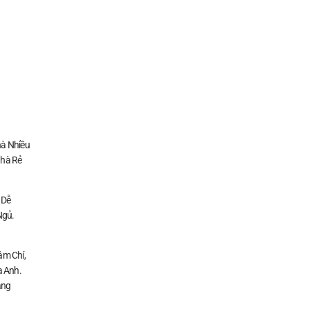
à Nhiều
Nhà Rẻ
 Dễ
Ngủ.
ậm Chí,
a Anh.
ằng