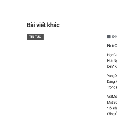
Bài viết khác
04
TIN TỨC
Nơi 
Hạc Cư
Hơn Ng
Đến “k
Yang X
Dàng. 
Trong 
Với Mứ
Một Số
“Tôi K
Sống Ở