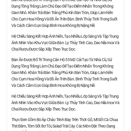
Dụng Tông Trắng Làm Chủ Đạo Để Tạo Điểm Nhấn Trong Không
Gian Nhỏ. Khăn Trải Bàn Trắng Phủ Kín Bàn Tròn, Giúp Làm Nền
Cho Cụm Hoa Hồng Và Đồ Ăn Trên Bàn. Bình Thủy Tinh Trong Suốt
Và Cách Cắm Gọn Giúp Bình Hoa Không Bị Nặng Nề.
Hệ Chiếu Sáng Kết Hợp Ánh Nến, Tạo Nhiều Lớp Sáng Và Tập Trung
Ánh Nhìn Vào Khu Vực Giữa Bàn. Ly Thủy Tinh Cao, Dao Nĩa Inox Và
Chai Rượu Được Sắp Xếp Theo Trục Dọc.
Bàn Ăn Được Bố Trí Trong Căn Hộ 55 M2 Cải Tạo Từ Nhà Cũ, Sử
Dụng Tông Trắng Làm Chủ Đạo Để Tạo Điểm Nhấn Trong Không
Gian Nhỏ. Khăn Trải Bàn Trắng Phủ Kín Bàn Tròn, Giúp Làm Nền
Cho Cụm Hoa Hồng Và Đồ Ăn Trên Bàn. Bình Thủy Tinh Trong Suốt
Và Cách Cắm Gọn Giúp Bình Hoa Không Bị Nặng Nề.
Hệ Chiếu Sáng Kết Hợp Ánh Nến, Tạo Nhiều Lớp Sáng Và Tập Trung
Ánh Nhìn Vào Khu Vực Giữa Bàn. Ly Thủy Tinh Cao, Dao Nĩa Inox Và
Chai Rượu Được Sắp Xếp Theo Trục Dọc.
Thực Đơn Gồm Bò Áp Chảo Trình Bày Trên Thớt Gỗ, Mì Sốt Cà Chua
Thịt Băm, Tôm Sốt Bơ Tỏi, Salad Trái Cây. Các Món Đặt Theo Dạng