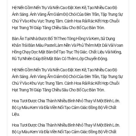
Hệ Nến Gồm Nến Trụ Và Nến Cao Đặt Xen Kẽ, Tạo Nhiều Cao Độ
Ánh Sáng. Ánh Vàng Ấm Giảm Độ Chói Của Đèn Trần, Tập Trung Sự
Chú Ý Vào Khu Vực Trung Tâm. Cánh Hoa Rải Rác Kết Hợp Chuỗi
Hạt Trang Trí Giúp Tăng Chiều Sâu Cho Bố Cục Bàn Tròn.
Bàn Ăn Tại Nhà Được Bố Trí Theo Tông Hồng Và Kem, Sử Dụng
Khăn Trải Bàn Màu Pastel Làm Nền Và Phủ Thêm Một Dải Vải Voan
Hồng Chạy Dọc Mặt Bàn Để Tạo Trục Thị Giác. Chất Liệu Vải Mỏng,
Rũ Tự Nhiên Giúp Bề Mặt Bàn Có Thêm Lớp Chuyển Động.
Hệ Nến Gồm Nến Trụ Và Nến Cao Đặt Xen Kẽ, Tạo Nhiều Cao Độ
Ánh Sáng. Ánh Vàng Ấm Giảm Độ Chói Của Đèn Trần, Tập Trung Sự
Chú Ý Vào Khu Vực Trung Tâm. Cánh Hoa Rải Rác Kết Hợp Chuỗi
Hạt Trang Trí Giúp Tăng Chiều Sâu Cho Bố Cục Bàn Tròn.
Hoa Tươi Được Chia Thành Nhiều Bình Nhỏ Thay Vì Một Bình Lớn.
Bộ Ly Màu Kem Và Đĩa Viền Nổi Tạo Cảm Giác Đồng Bộ Về Chất
Liệu.
Hoa Tươi Được Chia Thành Nhiều Bình Nhỏ Thay Vì Một Bình Lớn.
Bộ Ly Màu Kem Và Đĩa Viền Nổi Tạo Cảm Giác Đồng Bộ Về Chất