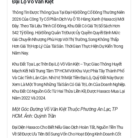
Đại Lộ Võ Văn Kiệt
Thông Tin Được Thông Qua Tại Đại Hội Đồng Cổ Đông Thường Niên
2026 Của Công Ty Cổ Phần Dịch Vụ Ô Tô Hàng Xanh (Haxaco) Mới
Đây. Theo Tài Liệu Trình Cổ Đông, Khu Đất Có Giá Trị Sổ Sách Hơn
542 Tỷ Đồng. Hội Đồng Quản Trị Được Ủy Quyền Quyết Định Mức
Giá Chuyển Nhượng Phù Hợp Với Thị Trường, Song Không Thấp
Hơn Giá Trị Hợp Lý Của Tài Sản. Thời Gian Thực Hiện Dự Kiến Trong
Năm Nay.
Khu Đất Tọa Lạc Trên Đại Lộ Võ Văn Kiệt – Trục Giao Thông Huyết
Mạch Kết Nối Trung Tâm TP HCM Với Khu Vực Phía Tây Thành Phố
Và Các Tỉnh Lân Cận. Nhờ Vị Trí Mặt Tiền Đại Lộ, Quỹ Đất Này Được
Xem Là Một Trong Những Tài Sản Có Giá Trị Lớn Của Doanh Nghiệp.
Khu Đất Có Nguồn Gốc Từ Hai Thửa Liền Kề, Được Haxaco Mua Lại
Năm 2022 Và 2024.
Một Góc Đường Võ Văn Kiệt Thuộc Phường An Lạc, TP
HCM. Ảnh:
Quỳnh Trần
Đại Diện Haxaco Cho Biết Nếu Giao Dịch Hoàn Tất, Nguồn Tiền Thu
Về Sẽ Được Ưu Tiên Bổ Sung Vốn Cho Hoạt Động Kinh Doanh Cốt