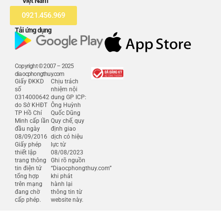
Việt Nam
0921.456.969
Tải ứng dụng
Copyright © 2007 – 2025
diaocphongthuy.com
Giấy ĐKKD
Chịu trách
số
nhiệm nội
0314000642
dung GP ICP:
do Sở KHĐT
Ông Huỳnh
TP Hồ Chí
Quốc Dũng
Minh cấp lần
Quy chế, quy
đầu ngày
định giao
08/09/2016
dịch có hiệu
Giấy phép
lực từ
thiết lập
08/08/2023
trang thông
Ghi rõ nguồn
tin điện tử
“Diaocphongthuy.com”
tổng hợp
khi phát
trên mạng
hành lại
đang chờ
thông tin từ
cấp phép.
website này.