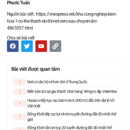
Phước Tuấn
Nguồn bài viết : https://vnexpress.net/khu-cong-nghiep-bien-
hoa-1-co-the-thanh-do-thi-net-zero-sau-chuyen-doi-
4865557.html
Chia sẻ bài viết
Bài viết được quan tâm
Nơi có căn hộ rẻ hơn ôtô ở Trung Quốc
1
Biến bàn ăn tại gia thành ‘nhà hàng’ riêng tư dịp Valentine
1
Haxaco tiếp tục rao bán hơn 6.000 m2 đất trên đại lộ Võ
1
Văn Kiệt
Đồng Khởi tiếp tục lọt nhóm tuyến đường đắt đỏ nhất thế
1
giới
Đồng Khởi vẫn lọt top 20 tuyến đường đắt đỏ nhất thế