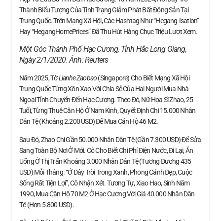
Thành Biểu Tượng Của Tình Trạng Giảm Phát Bất Động Sản Tại
Trung Quốc. Trên Mạng Xã Hội, Các Hashtag Như “Hegang-Isation”
Hay “HegangHomePrices” Đã Thu Hút Hàng Chục Triệu Lượt Xem.
Một Góc Thành Phố Hạc Cương, Tỉnh Hắc Long Giang,
Ngày 2/1/2020. Ảnh:
Reuters
Năm 2025, Tờ
Lianhe Zaobao
(Singapore) Cho Biết Mạng Xã Hội
Trung Quốc Từng Xôn Xao Với Chia Sẻ Của Hai Người Mua Nhà
Ngoại Tỉnh Chuyển Đến Hạc Cương. Theo Đó, Nữ Họa Sĩ Zhao, 25
Tuổi, Từng Thuê Căn Hộ Ở Nam Kinh, Quyết Định Chi 15.000 Nhân
Dân Tệ (khoảng 2.200 USD) Để Mua Căn Hộ 46 M2.
Sau Đó, Zhao Chi Gần 50.000 Nhân Dân Tệ (gần 7.300 USD) Để Sửa
Sang Toàn Bộ Nơi Ở Mới. Cô Cho Biết Chi Phí Điện Nước, Đi Lại, Ăn
Uống Ở Thị Trấn Khoảng 3.000 Nhân Dân Tệ (tương Đương 435
USD) Mỗi Tháng. “Ở Đây Trời Trong Xanh, Phong Cảnh Đẹp, Cuộc
Sống Rất Tiện Lợi”, Cô Nhận Xét. Tương Tự, Xiao Hao, Sinh Năm
1990, Mua Căn Hộ 70 M2 Ở Hạc Cương Với Giá 40.000 Nhân Dân
Tệ (hơn 5.800 USD).