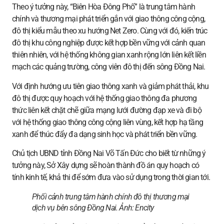
Theo ý tưởng này, “Biên Hòa Đông Phố” là trung tâm hành
chính và thương mại phát triển gắn với giao thông công cộng,
đô thị kiểu mẫu theo xu hướng Net Zero. Cùng với đó, kiến trúc
đô thị khu công nghiệp được kết hợp bền vững với cảnh quan
thiên nhiên, với hệ thống không gian xanh rộng lớn liên kết liền
mạch các quảng trường, công viên đô thị đến sông Đồng Nai.
Với định hướng ưu tiên giao thông xanh và giảm phát thải, khu
đô thị được quy hoạch với hệ thống giao thông đa phương
thức liên kết chặt chẽ giữa mạng lưới đường đạp xe và đi bộ
với hệ thống giao thông công cộng liên vùng, kết hợp hạ tầng
xanh để thúc đẩy đa dạng sinh học và phát triển bền vững.
Chủ tịch UBND tỉnh Đồng Nai Võ Tấn Đức cho biết từ những ý
tưởng này, Sở Xây dựng sẽ hoàn thành đồ án quy hoạch có
tính kinh tế, khả thi để sớm đưa vào sử dụng trong thời gian tới.
Phối cảnh trung tâm hành chính đô thị thương mại
dịch vụ bên sông Đồng Nai. Ảnh:
Encity