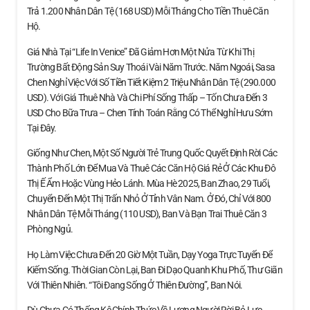
Trả 1.200 Nhân Dân Tệ (168 USD) Mỗi Tháng Cho Tiền Thuê Căn
Hộ.
Giá Nhà Tại “Life In Venice” Đã Giảm Hơn Một Nửa Từ Khi Thị
Trường Bất Động Sản Suy Thoái Vài Năm Trước. Năm Ngoái, Sasa
Chen Nghỉ Việc Với Số Tiền Tiết Kiệm 2 Triệu Nhân Dân Tệ (290.000
USD). Với Giá Thuê Nhà Và Chi Phí Sống Thấp – Tốn Chưa Đến 3
USD Cho Bữa Trưa – Chen Tính Toán Rằng Có Thể Nghỉ Hưu Sớm
Tại Đây.
Giống Như Chen, Một Số Người Trẻ Trung Quốc Quyết Định Rời Các
Thành Phố Lớn Để Mua Và Thuê Các Căn Hộ Giá Rẻ Ở Các Khu Đô
Thị Ế Ẩm Hoặc Vùng Hẻo Lánh. Mùa Hè 2025, Ban Zhao, 29 Tuổi,
Chuyển Đến Một Thị Trấn Nhỏ Ở Tỉnh Vân Nam. Ở Đó, Chỉ Với 800
Nhân Dân Tệ Mỗi Tháng (110 USD), Ban Và Bạn Trai Thuê Căn 3
Phòng Ngủ.
Họ Làm Việc Chưa Đến 20 Giờ Một Tuần, Dạy Yoga Trực Tuyến Để
Kiếm Sống. Thời Gian Còn Lại, Ban Đi Dạo Quanh Khu Phố, Thư Giãn
Với Thiên Nhiên. “Tôi Đang Sống Ở Thiên Đường”, Ban Nói.
Dù Chưa Có Thống Kê Chính Thức Về Lượng Người Rời Bỏ Lực