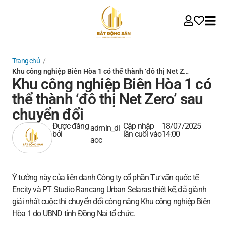
Trang chủ
/
Khu công nghiệp Biên Hòa 1 có thể thành ‘đô thị Net Z…
Khu công nghiệp Biên Hòa 1 có
thể thành ‘đô thị Net Zero’ sau
chuyển đổi
Được đăng
Cập nhập
18/07/2025
admin_di
bởi
lần cuối vào
14:00
aoc
Ý tưởng này của liên danh Công ty cổ phần Tư vấn quốc tế
Encity và PT Studio Rancang Urban Selaras thiết kế, đã giành
giải nhất cuộc thi chuyển đổi công năng Khu công nghiệp Biên
Hòa 1 do UBND tỉnh Đồng Nai tổ chức.