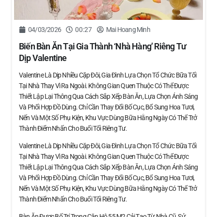
04/03/2026
00:27
Mai Hoang Minh
Biến Bàn Ăn Tại Gia Thành ‘nhà Hàng’ Riêng Tư
Dịp Valentine
Valentine Là Dịp Nhiều Cặp Đôi, Gia Đình Lựa Chọn Tổ Chức Bữa Tối
Tại Nhà Thay Vì Ra Ngoài. Không Gian Quen Thuộc Có Thể Được
Thiết Lập Lại Thông Qua Cách Sắp Xếp Bàn Ăn, Lựa Chọn Ánh Sáng
Và Phối Hợp Đồ Dùng. Chỉ Cần Thay Đổi Bố Cục, Bổ Sung Hoa Tươi,
Nến Và Một Số Phụ Kiện, Khu Vực Dùng Bữa Hằng Ngày Có Thể Trở
Thành Điểm Nhấn Cho Buổi Tối Riêng Tư.
Valentine Là Dịp Nhiều Cặp Đôi, Gia Đình Lựa Chọn Tổ Chức Bữa Tối
Tại Nhà Thay Vì Ra Ngoài. Không Gian Quen Thuộc Có Thể Được
Thiết Lập Lại Thông Qua Cách Sắp Xếp Bàn Ăn, Lựa Chọn Ánh Sáng
Và Phối Hợp Đồ Dùng. Chỉ Cần Thay Đổi Bố Cục, Bổ Sung Hoa Tươi,
Nến Và Một Số Phụ Kiện, Khu Vực Dùng Bữa Hằng Ngày Có Thể Trở
Thành Điểm Nhấn Cho Buổi Tối Riêng Tư.
Bàn Ăn Được Bố Trí Trong Căn Hộ 55 M2 Cải Tạo Từ Nhà Cũ, Sử