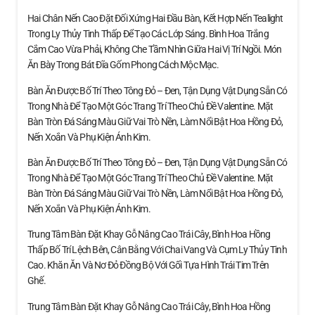
Hai Chân Nến Cao Đặt Đối Xứng Hai Đầu Bàn, Kết Hợp Nến Tealight
Trong Ly Thủy Tinh Thấp Để Tạo Các Lớp Sáng. Bình Hoa Trắng
Cắm Cao Vừa Phải, Không Che Tầm Nhìn Giữa Hai Vị Trí Ngồi. Món
Ăn Bày Trong Bát Đĩa Gốm Phong Cách Mộc Mạc.
Bàn Ăn Được Bố Trí Theo Tông Đỏ – Đen, Tận Dụng Vật Dụng Sẵn Có
Trong Nhà Để Tạo Một Góc Trang Trí Theo Chủ Đề Valentine. Mặt
Bàn Tròn Đá Sáng Màu Giữ Vai Trò Nền, Làm Nổi Bật Hoa Hồng Đỏ,
Nến Xoắn Và Phụ Kiện Ánh Kim.
Bàn Ăn Được Bố Trí Theo Tông Đỏ – Đen, Tận Dụng Vật Dụng Sẵn Có
Trong Nhà Để Tạo Một Góc Trang Trí Theo Chủ Đề Valentine. Mặt
Bàn Tròn Đá Sáng Màu Giữ Vai Trò Nền, Làm Nổi Bật Hoa Hồng Đỏ,
Nến Xoắn Và Phụ Kiện Ánh Kim.
Trung Tâm Bàn Đặt Khay Gỗ Nâng Cao Trái Cây, Bình Hoa Hồng
Thấp Bố Trí Lệch Bên, Cân Bằng Với Chai Vang Và Cụm Ly Thủy Tinh
Cao. Khăn Ăn Và Nơ Đỏ Đồng Bộ Với Gối Tựa Hình Trái Tim Trên
Ghế.
Trung Tâm Bàn Đặt Khay Gỗ Nâng Cao Trái Cây, Bình Hoa Hồng