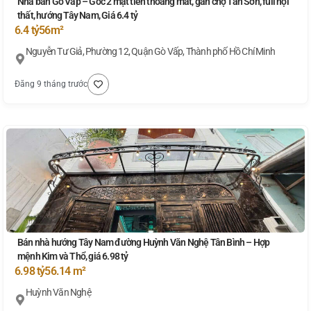
Nhà bán Gò Vấp – Góc 2 mặt tiền thoáng mát, gần chợ Tân Sơn, full nội
thất, hướng Tây Nam, Giá 6.4 tỷ
6.4 tỷ
56m²
Nguyễn Tư Giả, Phường 12, Quận Gò Vấp, Thành phố Hồ Chí Minh
Đăng 9 tháng trước
Bán nhà hướng Tây Nam đường Huỳnh Văn Nghệ Tân Bình – Hợp
mệnh Kim và Thổ, giá 6.98 tỷ
6.98 tỷ
56.14 m²
Huỳnh Văn Nghệ