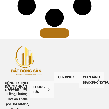
Xem thêm
QUY ĐỊNH
CHI NHÁNH
DIAOCPHONGTHU
CÔNG TY TNHH
ĐẦU TƯ NHÂN
HƯỚNG
Số 432 Lê Thị
GIA PHÁT
DẪN
Riêng, Phường
Thới An, Thành
phố Hồ Chí Minh,