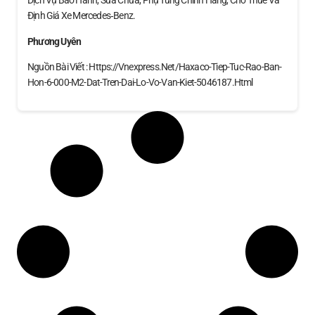
Dịch Vụ Bảo Hành, Sửa Chữa, Phụ Tùng Chính Hãng, Cho Thuê Và
Định Giá Xe Mercedes‑Benz.
Phương Uyên
Nguồn Bài Viết : Https://vnexpress.net/haxaco-Tiep-Tuc-Rao-Ban-
Hon-6-000-M2-Dat-Tren-Dai-Lo-Vo-Van-Kiet-5046187.html