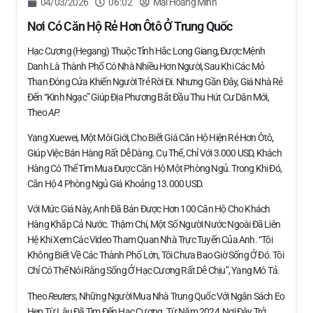
04/03/2026
06:02
Mai Hoang Minh
Nơi Có Căn Hộ Rẻ Hơn Ôtô Ở Trung Quốc
Hạc Cương (Hegang) Thuộc Tỉnh Hắc Long Giang, Được Mệnh
Danh Là Thành Phố Có Nhà Nhiều Hơn Người, Sau Khi Các Mỏ
Than Đóng Cửa Khiến Người Trẻ Rời Đi. Nhưng Gần Đây, Giá Nhà Rẻ
Đến “kinh Ngạc” Giúp Địa Phương Bắt Đầu Thu Hút Cư Dân Mới,
Theo
AP.
Yang Xuewei, Một Môi Giới, Cho Biết Giá Căn Hộ Hiện Rẻ Hơn Ôtô,
Giúp Việc Bán Hàng Rất Dễ Dàng. Cụ Thể, Chỉ Với 3.000 USD, Khách
Hàng Có Thể Tìm Mua Được Căn Hộ Một Phòng Ngủ. Trong Khi Đó,
Căn Hộ 4 Phòng Ngủ Giá Khoảng 13.000 USD.
Với Mức Giá Này, Anh Đã Bán Được Hơn 100 Căn Hộ Cho Khách
Hàng Khắp Cả Nước. Thậm Chí, Một Số Người Nước Ngoài Đã Liên
Hệ Khi Xem Các Video Tham Quan Nhà Trực Tuyến Của Anh. “Tôi
Không Biết Về Các Thành Phố Lớn, Tôi Chưa Bao Giờ Sống Ở Đó. Tôi
Chỉ Có Thể Nói Rằng Sống Ở Hạc Cương Rất Dễ Chịu”, Yang Mô Tả.
Theo
Reuters
, Những Người Mua Nhà Trung Quốc Với Ngân Sách Eo
Hẹp Từ Lâu Đã Tìm Đến Hạc Cương. Từ Năm 2024, Nơi Đây Trở