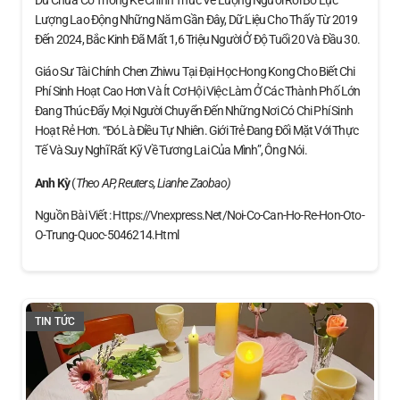
Lượng Lao Động Những Năm Gần Đây, Dữ Liệu Cho Thấy Từ 2019
Đến 2024, Bắc Kinh Đã Mất 1,6 Triệu Người Ở Độ Tuổi 20 Và Đầu 30.
Giáo Sư Tài Chính Chen Zhiwu Tại Đại Học Hong Kong Cho Biết Chi
Phí Sinh Hoạt Cao Hơn Và Ít Cơ Hội Việc Làm Ở Các Thành Phố Lớn
Đang Thúc Đẩy Mọi Người Chuyển Đến Những Nơi Có Chi Phí Sinh
Hoạt Rẻ Hơn. “Đó Là Điều Tự Nhiên. Giới Trẻ Đang Đối Mặt Với Thực
Tế Và Suy Nghĩ Rất Kỹ Về Tương Lai Của Mình”, Ông Nói.
Anh Kỳ
(
Theo AP, Reuters, Lianhe Zaobao)
Nguồn Bài Viết : Https://vnexpress.net/noi-Co-Can-Ho-Re-Hon-Oto-
O-Trung-Quoc-5046214.html
TIN TỨC