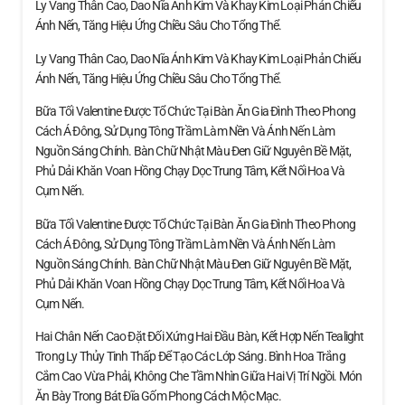
Ly Vang Thân Cao, Dao Nĩa Ánh Kim Và Khay Kim Loại Phản Chiếu
Ánh Nến, Tăng Hiệu Ứng Chiều Sâu Cho Tổng Thể.
Ly Vang Thân Cao, Dao Nĩa Ánh Kim Và Khay Kim Loại Phản Chiếu
Ánh Nến, Tăng Hiệu Ứng Chiều Sâu Cho Tổng Thể.
Bữa Tối Valentine Được Tổ Chức Tại Bàn Ăn Gia Đình Theo Phong
Cách Á Đông, Sử Dụng Tông Trầm Làm Nền Và Ánh Nến Làm
Nguồn Sáng Chính. Bàn Chữ Nhật Màu Đen Giữ Nguyên Bề Mặt,
Phủ Dải Khăn Voan Hồng Chạy Dọc Trung Tâm, Kết Nối Hoa Và
Cụm Nến.
Bữa Tối Valentine Được Tổ Chức Tại Bàn Ăn Gia Đình Theo Phong
Cách Á Đông, Sử Dụng Tông Trầm Làm Nền Và Ánh Nến Làm
Nguồn Sáng Chính. Bàn Chữ Nhật Màu Đen Giữ Nguyên Bề Mặt,
Phủ Dải Khăn Voan Hồng Chạy Dọc Trung Tâm, Kết Nối Hoa Và
Cụm Nến.
Hai Chân Nến Cao Đặt Đối Xứng Hai Đầu Bàn, Kết Hợp Nến Tealight
Trong Ly Thủy Tinh Thấp Để Tạo Các Lớp Sáng. Bình Hoa Trắng
Cắm Cao Vừa Phải, Không Che Tầm Nhìn Giữa Hai Vị Trí Ngồi. Món
Ăn Bày Trong Bát Đĩa Gốm Phong Cách Mộc Mạc.