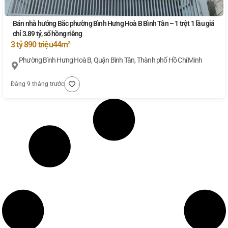
Bán nhà hướng Bắc phường Bình Hưng Hoà B Bình Tân – 1 trệt 1 lầu giá
chỉ 3.89 tỷ, sổ hồng riêng
3 tỷ 890 triệu
44m²
Phường Bình Hưng Hoà B, Quận Bình Tân, Thành phố Hồ Chí Minh
Đăng 9 tháng trước