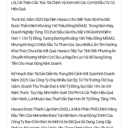
Lõi, Cải Thiện Cấu Trúc Tài Chính Và Xem Xét Các Cơ Hội Đầu Tư Có
Hiệu Quả.
Trước Đó, Năm 2025 Đại Diện Haxaco Cho Biết Toàn Bộ Khu Đất
Được Thẩm Định Khoảng 160 Triệu Đồng Mỗi M2. Trong Năm Này,
Doanh Nghiệp Từng Tổ Chức Đấu Giá Khu Đất Với Giá Khởi Điểm
Hơn 1.130 Tỷ Đồng, Tương Đương Khoảng 180 Triệu Đồng Mỗi M2,
Nhưng Không Có Nhà Đầu Tư Tham Gia. Sau Nhiều Lần Tìm Hướng
Khai Thác Chưa Đạt Kết Quả, Haxaco Tiếp Tục Tính Đến Phương Án
Chuyển Nhượng Nhằm Cơ Cấu Lại Nguồn Lực Và Bổ Sung Dòng
Tiền Cho Hoạt Động Kinh Doanh.
Kế Hoạch Bán Tài Sản Diễn Ra Trong Bối Cảnh Kết Quả Kinh Doanh
Năm 2025 Của Công Ty Chịu Nhiều Sức Ép Từ Thị Trường Ôtô Suy
Giảm. Doanh Thu Thuần Đạt 4.650 Tỷ Đồng, Sụt Gần 16% So Với
Năm Trước. Tuy Vậy, Nhờ Kiểm Soát Chi Phí Và Cải Thiện Hiệu Quả
Vận Hành, Lợi Nhuận Sau Thuế Vẫn Đạt Hơn 39 Tỷ Đồng, Tăng 19%.
Haxaco Được Thành Lập Năm 2000, Là Nhà Phân Phối Chính Hãng
Đầu Tiên Của Mercedes-Benz Tại Việt Nam. Hoạt Động Chính Của
Công Ty Bao Gồm Bán Xe Mới Và Xe Đã Qua Sử Dụng, Cung Cấp