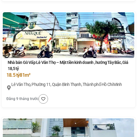
Nhà bán Gò Vấp Lê Văn Thọ – Mặt tiền kinh doanh , hướng Tây Bắc, Giá
18,5 tỷ
18.5 tỷ
81m²
Lê Văn Thọ, Phường 11, Quận Bình Thạnh, Thành phố Hồ Chí Minh
Đăng 9 tháng trước