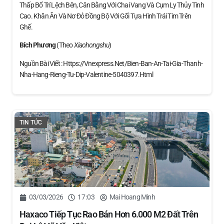
Thấp Bố Trí Lệch Bên, Cân Bằng Với Chai Vang Và Cụm Ly Thủy Tinh
Cao. Khăn Ăn Và Nơ Đỏ Đồng Bộ Với Gối Tựa Hình Trái Tim Trên
Ghế.
Bích Phương
(theo
Xiaohongshu
)
Nguồn Bài Viết : Https://vnexpress.net/bien-Ban-An-Tai-Gia-Thanh-
Nha-Hang-Rieng-Tu-Dip-Valentine-5040397.html
TIN TỨC
03/03/2026
17:03
Mai Hoang Minh
Haxaco Tiếp Tục Rao Bán Hơn 6.000 M2 Đất Trên