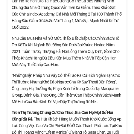
Căn Hộ Rẻ Hơn Ôtô Tại Hạc Cương Có Thể Cá Biệt, Nhưng Nhìn
Chung Giá Nhà Ở Trung Quốc Vẫn Trên Đà Giảm. Theo Khảo Sát
Của China Index Academy, Giá Nhà Mới Tháng 2 Tại 100 Thành Phố
Hàng Đầu Giảm 0,04% So Với Tháng 1, Mức Sụt Mạnh Nhất Kể Từ
Cuối 2022.
Nhu Cầu Mua Nhà Vẫn Ở Mức Thấp, Bất Chấp Các Chính Sách Hỗ
Trợ Kể Từ Khi Ngành Bất Động Sản Rơi Vào Khủng Hoảng Năm
2021. Tuần Trước, Thượng Hải Nới Lỏng Thêm Quy Định, Gồm Cho
Phép Khách Hàng Đủ Điều Kiện Mua Thêm Nhà Và Tiếp Cận Hạn
Mức Vay Thế Chấp Cao Hơn.
“Những Biện Pháp Như Vậy Có Thể Tạo Ra Cú Hích Ngắn Hạn Cho
Thị Trường Nhưng Khó Đảo Ngược Chu Kỳ Suy Thoái Diện Rộng”,
Ông Larry Hu, Trưởng Bộ Phận Kinh Tế Trung Quốc Tại Macquarie
Group, Đánh Giá. Theo Ông, Cần Thêm Can Thiệp Chính Sách Mạnh
Mẽ Hơn Của Bắc Kinh Để Vực Dậy Thị Trường Rõ Nét.
Trên Thị Trường Chung Cư Cho Thuê, Giá Căn Hộ
Một Số Nơi
Cũng Rất Rẻ
, Thu Hút Khách Hàng Muốn Thoát Khỏi Cuộc Sống Áp
Lực Công Việc Cao Và Chi Phí Đắt Đỏ Ở Các Thành Phố Lớn. Tại Khu
Đô Thị Hoang Vắng “Life In Venice” Ở Giang Tô, Sasa Chen, 28 Tuổi,