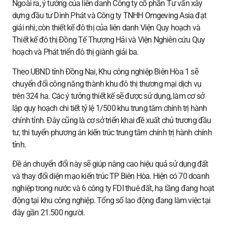
Ngoài ra, ý tưởng của liên danh Công ty cổ phần Tư vấn xây
dựng đầu tư Dinh Phát và Công ty TNHH Omgeving Asia đạt
giải nhì; còn thiết kế đô thị của liên danh Viện Quy hoạch và
Thiết kế đô thị Đồng Tế Thượng Hải và Viện Nghiên cứu Quy
hoạch và Phát triển đô thị giành giải ba.
Theo UBND tỉnh Đồng Nai, Khu công nghiệp Biên Hòa 1 sẽ
chuyển đổi công năng thành khu đô thị thương mại dịch vụ
trên 324 ha. Các ý tưởng thiết kế sẽ được sử dụng, làm cơ sở
lập quy hoạch chi tiết tỷ lệ 1/500 khu trung tâm chính trị hành
chính tỉnh. Đây cũng là cơ sở triển khai đề xuất chủ trương đầu
tư, thi tuyển phương án kiến trúc trung tâm chính trị hành chính
tỉnh.
Đề án chuyển đổi này sẽ giúp nâng cao hiệu quả sử dụng đất
và thay đổi diện mạo kiến trúc TP Biên Hòa. Hiện có 70 doanh
nghiệp trong nước và 6 công ty FDI thuê đất, hạ tầng đang hoạt
động tại khu công nghiệp. Tổng số lao động đang làm việc tại
đây gần 21.500 người.