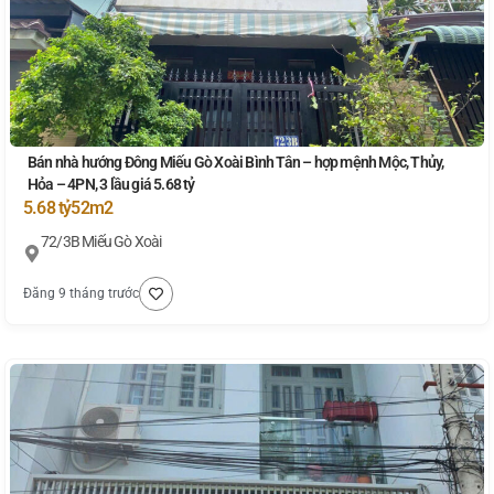
Bán nhà hướng Đông Miếu Gò Xoài Bình Tân – hợp mệnh Mộc, Thủy,
Hỏa – 4PN, 3 lầu giá 5.68 tỷ
5.68 tỷ
52m2
72/3B Miếu Gò Xoài
Đăng 9 tháng trước