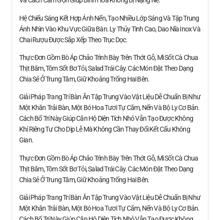
Và Cách Cắm Gọn Giúp Bình Hoa Không Bị Nặng Nề.
Hệ Chiếu Sáng Kết Hợp Ánh Nến, Tạo Nhiều Lớp Sáng Và Tập Trung
Ánh Nhìn Vào Khu Vực Giữa Bàn. Ly Thủy Tinh Cao, Dao Nĩa Inox Và
Chai Rượu Được Sắp Xếp Theo Trục Dọc.
Thực Đơn Gồm Bò Áp Chảo Trình Bày Trên Thớt Gỗ, Mì Sốt Cà Chua
Thịt Băm, Tôm Sốt Bơ Tỏi, Salad Trái Cây. Các Món Đặt Theo Dạng
Chia Sẻ Ở Trung Tâm, Giữ Khoảng Trống Hai Bên.
Giải Pháp Trang Trí Bàn Ăn Tập Trung Vào Vật Liệu Dễ Chuẩn Bị Như
Một Khăn Trải Bàn, Một Bó Hoa Tươi Tự Cắm, Nến Và Bộ Ly Cơ Bản.
Cách Bố Trí Này Giúp Căn Hộ Diện Tích Nhỏ Vẫn Tạo Được Không
Khí Riêng Tư Cho Dịp Lễ Mà Không Cần Thay Đổi Kết Cấu Không
Gian.
Thực Đơn Gồm Bò Áp Chảo Trình Bày Trên Thớt Gỗ, Mì Sốt Cà Chua
Thịt Băm, Tôm Sốt Bơ Tỏi, Salad Trái Cây. Các Món Đặt Theo Dạng
Chia Sẻ Ở Trung Tâm, Giữ Khoảng Trống Hai Bên.
Giải Pháp Trang Trí Bàn Ăn Tập Trung Vào Vật Liệu Dễ Chuẩn Bị Như
Một Khăn Trải Bàn, Một Bó Hoa Tươi Tự Cắm, Nến Và Bộ Ly Cơ Bản.
Cách Bố Trí Này Giúp Căn Hộ Diện Tích Nhỏ Vẫn Tạo Được Không