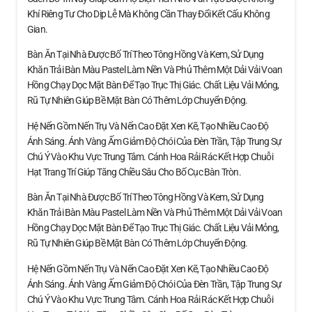
Khí Riêng Tư Cho Dịp Lễ Mà Không Cần Thay Đổi Kết Cấu Không
Gian.
Bàn Ăn Tại Nhà Được Bố Trí Theo Tông Hồng Và Kem, Sử Dụng
Khăn Trải Bàn Màu Pastel Làm Nền Và Phủ Thêm Một Dải Vải Voan
Hồng Chạy Dọc Mặt Bàn Để Tạo Trục Thị Giác. Chất Liệu Vải Mỏng,
Rũ Tự Nhiên Giúp Bề Mặt Bàn Có Thêm Lớp Chuyển Động.
Hệ Nến Gồm Nến Trụ Và Nến Cao Đặt Xen Kẽ, Tạo Nhiều Cao Độ
Ánh Sáng. Ánh Vàng Ấm Giảm Độ Chói Của Đèn Trần, Tập Trung Sự
Chú Ý Vào Khu Vực Trung Tâm. Cánh Hoa Rải Rác Kết Hợp Chuỗi
Hạt Trang Trí Giúp Tăng Chiều Sâu Cho Bố Cục Bàn Tròn.
Bàn Ăn Tại Nhà Được Bố Trí Theo Tông Hồng Và Kem, Sử Dụng
Khăn Trải Bàn Màu Pastel Làm Nền Và Phủ Thêm Một Dải Vải Voan
Hồng Chạy Dọc Mặt Bàn Để Tạo Trục Thị Giác. Chất Liệu Vải Mỏng,
Rũ Tự Nhiên Giúp Bề Mặt Bàn Có Thêm Lớp Chuyển Động.
Hệ Nến Gồm Nến Trụ Và Nến Cao Đặt Xen Kẽ, Tạo Nhiều Cao Độ
Ánh Sáng. Ánh Vàng Ấm Giảm Độ Chói Của Đèn Trần, Tập Trung Sự
Chú Ý Vào Khu Vực Trung Tâm. Cánh Hoa Rải Rác Kết Hợp Chuỗi