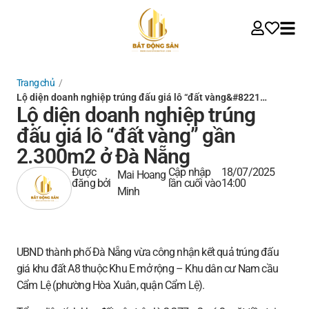
Trang chủ
/
Lộ diện doanh nghiệp trúng đấu giá lô “đất vàng&#8221…
Lộ diện doanh nghiệp trúng
đấu giá lô “đất vàng” gần
2.300m2 ở Đà Nẵng
Được
Cập nhập
18/07/2025
Mai Hoang
đăng bởi
lần cuối vào
14:00
Minh
UBND thành phố Đà Nẵng vừa công nhận kết quả trúng đấu
giá khu đất A8 thuộc Khu E mở rộng – Khu dân cư Nam cầu
Cẩm Lệ (phường Hòa Xuân, quận Cẩm Lệ).