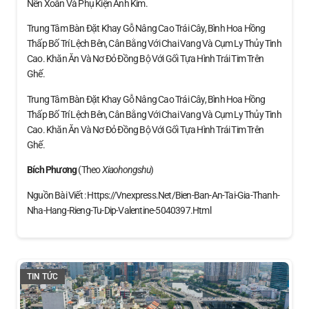
Nến Xoắn Và Phụ Kiện Ánh Kim.
Trung Tâm Bàn Đặt Khay Gỗ Nâng Cao Trái Cây, Bình Hoa Hồng
Thấp Bố Trí Lệch Bên, Cân Bằng Với Chai Vang Và Cụm Ly Thủy Tinh
Cao. Khăn Ăn Và Nơ Đỏ Đồng Bộ Với Gối Tựa Hình Trái Tim Trên
Ghế.
Trung Tâm Bàn Đặt Khay Gỗ Nâng Cao Trái Cây, Bình Hoa Hồng
Thấp Bố Trí Lệch Bên, Cân Bằng Với Chai Vang Và Cụm Ly Thủy Tinh
Cao. Khăn Ăn Và Nơ Đỏ Đồng Bộ Với Gối Tựa Hình Trái Tim Trên
Ghế.
Bích Phương
(theo
Xiaohongshu
)
Nguồn Bài Viết : Https://vnexpress.net/bien-Ban-An-Tai-Gia-Thanh-
Nha-Hang-Rieng-Tu-Dip-Valentine-5040397.html
TIN TỨC