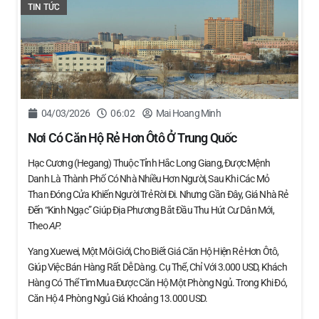
TIN TỨC
04/03/2026
06:02
Mai Hoang Minh
Nơi Có Căn Hộ Rẻ Hơn Ôtô Ở Trung Quốc
Hạc Cương (Hegang) Thuộc Tỉnh Hắc Long Giang, Được Mệnh
Danh Là Thành Phố Có Nhà Nhiều Hơn Người, Sau Khi Các Mỏ
Than Đóng Cửa Khiến Người Trẻ Rời Đi. Nhưng Gần Đây, Giá Nhà Rẻ
Đến “kinh Ngạc” Giúp Địa Phương Bắt Đầu Thu Hút Cư Dân Mới,
Theo
AP.
Yang Xuewei, Một Môi Giới, Cho Biết Giá Căn Hộ Hiện Rẻ Hơn Ôtô,
Giúp Việc Bán Hàng Rất Dễ Dàng. Cụ Thể, Chỉ Với 3.000 USD, Khách
Hàng Có Thể Tìm Mua Được Căn Hộ Một Phòng Ngủ. Trong Khi Đó,
Căn Hộ 4 Phòng Ngủ Giá Khoảng 13.000 USD.