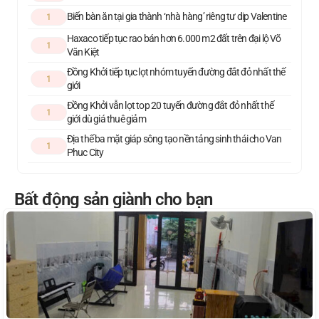
Biến bàn ăn tại gia thành ‘nhà hàng’ riêng tư dịp Valentine
1
Haxaco tiếp tục rao bán hơn 6.000 m2 đất trên đại lộ Võ
1
Văn Kiệt
Đồng Khởi tiếp tục lọt nhóm tuyến đường đắt đỏ nhất thế
1
giới
Đồng Khởi vẫn lọt top 20 tuyến đường đắt đỏ nhất thế
1
giới dù giá thuê giảm
Địa thế ba mặt giáp sông tạo nền tảng sinh thái cho Van
1
Phuc City
Bất động sản giành cho bạn