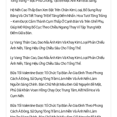
Tông Trắng – Bạc Phủ Chồng, Tạo Bề Mặt Ánh Kim Bắt Sáng.
Hệ Nến Cao Thấp Đan Xen Đặt Trên Chân Kim Loại, Bổ Sung Ruy
Băng Và Chi Tiết Trang Trí Để Tăng Điểm Nhấn. Hoa Tươi Tông Trắng
– Kem Được Cắm Thành Cụm Thấp Ở Cạnh Bàn Và Trên Ghế Phụ,
Giúp Mở Rộng Bố Cục Theo Chiều Ngang Thay Vì Tập Trung Một
Điểm Giữa Bàn.
Ly Vang Thân Cao, Dao Nĩa Ánh Kim Và Khay Kim Loại Phản Chiếu
Ánh Nến, Tăng Hiệu Ứng Chiều Sâu Cho Tổng Thể.
Ly Vang Thân Cao, Dao Nĩa Ánh Kim Và Khay Kim Loại Phản Chiếu
Ánh Nến, Tăng Hiệu Ứng Chiều Sâu Cho Tổng Thể.
Bữa Tối Valentine Được Tổ Chức Tại Bàn Ăn Gia Đình Theo Phong
Cách Á Đông, Sử Dụng Tông Trầm Làm Nền Và Ánh Nến Làm
Nguồn Sáng Chính. Bàn Chữ Nhật Màu Đen Giữ Nguyên Bề Mặt,
Phủ Dải Khăn Voan Hồng Chạy Dọc Trung Tâm, Kết Nối Hoa Và
Cụm Nến.
Bữa Tối Valentine Được Tổ Chức Tại Bàn Ăn Gia Đình Theo Phong
Cách Á Đông, Sử Dụng Tông Trầm Làm Nền Và Ánh Nến Làm
Nguồn Sáng Chính. Bàn Chữ Nhật Màu Đen Giữ Nguyên Bề Mặt,