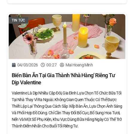
TIN TỨC
04/03/2026
00:27
Mai Hoang Minh
Biến Bàn Ăn Tại Gia Thành ‘nhà Hàng’ Riêng Tư
Dịp Valentine
Valentine Là Dịp Nhiều Cặp Đôi, Gia Đình Lựa Chọn Tổ Chức Bữa Tối
Tại Nhà Thay Vì Ra Ngoài. Không Gian Quen Thuộc Có Thể Được
Thiết Lập Lại Thông Qua Cách Sắp Xếp Bàn Ăn, Lựa Chọn Ánh Sáng
Và Phối Hợp Đồ Dùng. Chỉ Cần Thay Đổi Bố Cục, Bổ Sung Hoa Tươi,
Nến Và Một Số Phụ Kiện, Khu Vực Dùng Bữa Hằng Ngày Có Thể Trở
Thành Điểm Nhấn Cho Buổi Tối Riêng Tư.