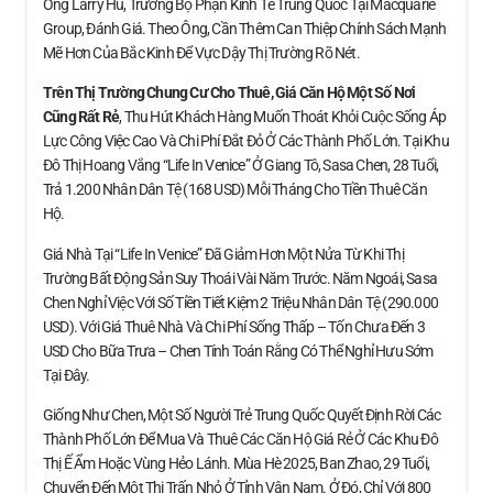
Ông Larry Hu, Trưởng Bộ Phận Kinh Tế Trung Quốc Tại Macquarie
Group, Đánh Giá. Theo Ông, Cần Thêm Can Thiệp Chính Sách Mạnh
Mẽ Hơn Của Bắc Kinh Để Vực Dậy Thị Trường Rõ Nét.
Trên Thị Trường Chung Cư Cho Thuê, Giá Căn Hộ
Một Số Nơi
Cũng Rất Rẻ
, Thu Hút Khách Hàng Muốn Thoát Khỏi Cuộc Sống Áp
Lực Công Việc Cao Và Chi Phí Đắt Đỏ Ở Các Thành Phố Lớn. Tại Khu
Đô Thị Hoang Vắng “Life In Venice” Ở Giang Tô, Sasa Chen, 28 Tuổi,
Trả 1.200 Nhân Dân Tệ (168 USD) Mỗi Tháng Cho Tiền Thuê Căn
Hộ.
Giá Nhà Tại “Life In Venice” Đã Giảm Hơn Một Nửa Từ Khi Thị
Trường Bất Động Sản Suy Thoái Vài Năm Trước. Năm Ngoái, Sasa
Chen Nghỉ Việc Với Số Tiền Tiết Kiệm 2 Triệu Nhân Dân Tệ (290.000
USD). Với Giá Thuê Nhà Và Chi Phí Sống Thấp – Tốn Chưa Đến 3
USD Cho Bữa Trưa – Chen Tính Toán Rằng Có Thể Nghỉ Hưu Sớm
Tại Đây.
Giống Như Chen, Một Số Người Trẻ Trung Quốc Quyết Định Rời Các
Thành Phố Lớn Để Mua Và Thuê Các Căn Hộ Giá Rẻ Ở Các Khu Đô
Thị Ế Ẩm Hoặc Vùng Hẻo Lánh. Mùa Hè 2025, Ban Zhao, 29 Tuổi,
Chuyển Đến Một Thị Trấn Nhỏ Ở Tỉnh Vân Nam. Ở Đó, Chỉ Với 800