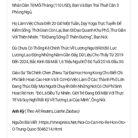
Nhân Dân Tệ Mỗi Tháng (110 USD), Ban Và Bạn Trai Thuê Căn 3
Phòng Ngủ.
Họ Làm Việc Chưa Đến 20 Giờ Một Tuần, Dạy Yoga Trực Tuyến Để
Kiếm Sống. Thời Gian Còn Lại, Ban Đi Dạo Quanh Khu Phố, Thư Giãn
Với Thiên Nhiên. “Tôi Đang Sống Ở Thiên Đường”, Ban Nói.
Dù Chưa Có Thống Kê Chính Thức Về Lượng Người Rời Bỏ Lực
Lượng Lao Động Những Năm Gần Đây, Dữ Liệu Cho Thấy Từ 2019
Đến 2024, Bắc Kinh Đã Mất 1,6 Triệu Người Ở Độ Tuổi 20 Và Đầu 30.
Giáo Sư Tài Chính Chen Zhiwu Tại Đại Học Hong Kong Cho Biết Chi
Phí Sinh Hoạt Cao Hơn Và Ít Cơ Hội Việc Làm Ở Các Thành Phố Lớn
Đang Thúc Đẩy Mọi Người Chuyển Đến Những Nơi Có Chi Phí Sinh
Hoạt Rẻ Hơn. “Đó Là Điều Tự Nhiên. Giới Trẻ Đang Đối Mặt Với Thực
Tế Và Suy Nghĩ Rất Kỹ Về Tương Lai Của Mình”, Ông Nói.
Anh Kỳ
(
Theo AP, Reuters, Lianhe Zaobao)
Nguồn Bài Viết : Https://vnexpress.net/noi-Co-Can-Ho-Re-Hon-Oto-
O-Trung-Quoc-5046214.html