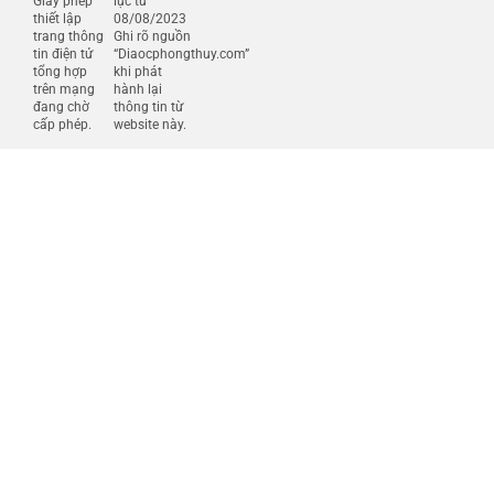
Giấy phép
lực từ
thiết lập
08/08/2023
trang thông
Ghi rõ nguồn
tin điện tử
“Diaocphongthuy.com”
tổng hợp
khi phát
trên mạng
hành lại
đang chờ
thông tin từ
cấp phép.
website này.