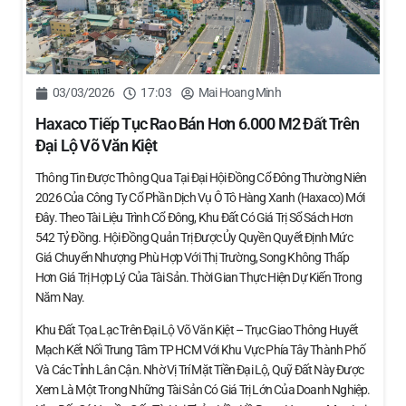
03/03/2026
17:03
Mai Hoang Minh
Haxaco Tiếp Tục Rao Bán Hơn 6.000 M2 Đất Trên
Đại Lộ Võ Văn Kiệt
Thông Tin Được Thông Qua Tại Đại Hội Đồng Cổ Đông Thường Niên
2026 Của Công Ty Cổ Phần Dịch Vụ Ô Tô Hàng Xanh (Haxaco) Mới
Đây. Theo Tài Liệu Trình Cổ Đông, Khu Đất Có Giá Trị Sổ Sách Hơn
542 Tỷ Đồng. Hội Đồng Quản Trị Được Ủy Quyền Quyết Định Mức
Giá Chuyển Nhượng Phù Hợp Với Thị Trường, Song Không Thấp
Hơn Giá Trị Hợp Lý Của Tài Sản. Thời Gian Thực Hiện Dự Kiến Trong
Năm Nay.
Khu Đất Tọa Lạc Trên Đại Lộ Võ Văn Kiệt – Trục Giao Thông Huyết
Mạch Kết Nối Trung Tâm TP HCM Với Khu Vực Phía Tây Thành Phố
Và Các Tỉnh Lân Cận. Nhờ Vị Trí Mặt Tiền Đại Lộ, Quỹ Đất Này Được
Xem Là Một Trong Những Tài Sản Có Giá Trị Lớn Của Doanh Nghiệp.