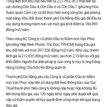
Tổng diện tích khu đất nêu trên là 2.277m2, có 3 mặt tiền tại
các đường Cồn Dầu 4, Cồn Dầu 6 và Cồn Dầu 7 (phường Hòa
Xuân, quận Cẩm Lệ) và đã thực hiện xong công tác giải phóng
mặt bằng. Khu đất được thành phố Đà Nẵng đấu giá để đầu tư
xây dựng trường mầm non với mức giá khởi điểm là 184.893
đồng/m2/năm.
Theo công bố, Công ty cổ phần Đầu tư Mầm non Vạn Phúc
(phường Hiệp Bình Phước, Thủ Đức, TPHCM) trúng đấu giá
khu đất trên với mức 397.528 đồng/m2/năm. Như vậy, chênh
lệch giá là 212.635 đồng/m2/năm, cao hơn 2,15 lần so với giá
khởi điểm. Người đại diện pháp lý của công ty này là ông Đặng
Hùng Cường, Chủ tịch Hội đồng quản trị.
Thành phố Đà Nẵng yêu cầu Công ty cổ phần Đầu tư Mầm
non Vạn Phúc nộp tiền sử dụng đất theo thông báo của Cục
Thuế thành phố. Nếu công ty không nộp hoặc nộp không đủ
tiền trúng đấu giá, sau 120 ngày kể từ ngày phê duyệt kết quả,
cấp có thẩm quyền sẽ hủy quyết định công nhận kết quả trúng
đấu giá.