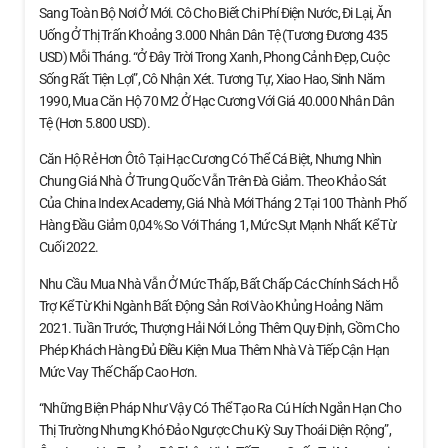
Sang Toàn Bộ Nơi Ở Mới. Cô Cho Biết Chi Phí Điện Nước, Đi Lại, Ăn
Uống Ở Thị Trấn Khoảng 3.000 Nhân Dân Tệ (tương Đương 435
USD) Mỗi Tháng. “Ở Đây Trời Trong Xanh, Phong Cảnh Đẹp, Cuộc
Sống Rất Tiện Lợi”, Cô Nhận Xét. Tương Tự, Xiao Hao, Sinh Năm
1990, Mua Căn Hộ 70 M2 Ở Hạc Cương Với Giá 40.000 Nhân Dân
Tệ (hơn 5.800 USD).
Căn Hộ Rẻ Hơn Ôtô Tại Hạc Cương Có Thể Cá Biệt, Nhưng Nhìn
Chung Giá Nhà Ở Trung Quốc Vẫn Trên Đà Giảm. Theo Khảo Sát
Của China Index Academy, Giá Nhà Mới Tháng 2 Tại 100 Thành Phố
Hàng Đầu Giảm 0,04% So Với Tháng 1, Mức Sụt Mạnh Nhất Kể Từ
Cuối 2022.
Nhu Cầu Mua Nhà Vẫn Ở Mức Thấp, Bất Chấp Các Chính Sách Hỗ
Trợ Kể Từ Khi Ngành Bất Động Sản Rơi Vào Khủng Hoảng Năm
2021. Tuần Trước, Thượng Hải Nới Lỏng Thêm Quy Định, Gồm Cho
Phép Khách Hàng Đủ Điều Kiện Mua Thêm Nhà Và Tiếp Cận Hạn
Mức Vay Thế Chấp Cao Hơn.
“Những Biện Pháp Như Vậy Có Thể Tạo Ra Cú Hích Ngắn Hạn Cho
Thị Trường Nhưng Khó Đảo Ngược Chu Kỳ Suy Thoái Diện Rộng”,