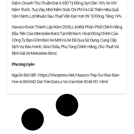
Giảm. Doanh Thu Thuần Đạt 4.650 Tỷ Đồng, Sụt Gần 16% So Với
Năm Trước. Tuy Vậy, Nhờ Kiểm Soát Chi Phí Và Cải Thiện Hiệu Quả
Vận Hành, Lợi Nhuận Sau Thuế Vẫn Đạt Hơn 39 Tỷ Đồng, Tăng 19%.
Haxaco Được Thành Lập Năm 2000, Là Nhà Phân Phối Chính Hãng
Đầu Tiên Của Mercedes-Benz Tại Việt Nam. Hoạt Động Chính Của
Công Ty Bao Gồm Bán Xe Mới Và Xe Đã Qua Sử Dụng, Cung Cấp
Dịch Vụ Bảo Hành, Sửa Chữa, Phụ Tùng Chính Hãng, Cho Thuê Và
Định Giá Xe Mercedes‑Benz.
Phương Uyên
Nguồn Bài Viết : Https://vnexpress.net/haxaco-Tiep-Tuc-Rao-Ban-
Hon-6-000-M2-Dat-Tren-Dai-Lo-Vo-Van-Kiet-5046187.html