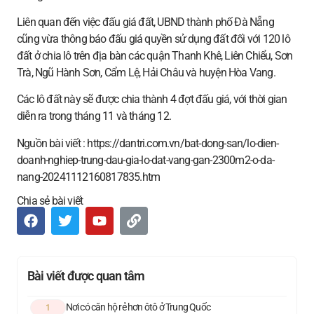
Liên quan đến việc đấu giá đất, UBND thành phố Đà Nẵng
cũng vừa thông báo đấu giá quyền sử dụng đất đối với 120 lô
đất ở chia lô trên địa bàn các quận Thanh Khê, Liên Chiểu, Sơn
Trà, Ngũ Hành Sơn, Cẩm Lệ, Hải Châu và huyện Hòa Vang.
Các lô đất này sẽ được chia thành 4 đợt đấu giá, với thời gian
diễn ra trong tháng 11 và tháng 12.
Nguồn bài viết : https://dantri.com.vn/bat-dong-san/lo-dien-
doanh-nghiep-trung-dau-gia-lo-dat-vang-gan-2300m2-o-da-
nang-20241112160817835.htm
Chia sẻ bài viết
Bài viết được quan tâm
Nơi có căn hộ rẻ hơn ôtô ở Trung Quốc
1