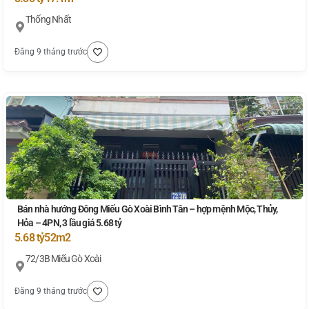
Thống Nhất
Đăng 9 tháng trước
Bán nhà hướng Đông Miếu Gò Xoài Bình Tân – hợp mệnh Mộc, Thủy,
Hỏa – 4PN, 3 lầu giá 5.68 tỷ
5.68 tỷ
52m2
72/3B Miếu Gò Xoài
Đăng 9 tháng trước