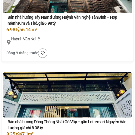
Bán nhà hướng Tây Nam đường Huỳnh Văn Nghệ Tân Bình – Hợp
mệnh Kim và Thổ, giá 6.98 tỷ
6.98 tỷ
56.14 m²
Huỳnh Văn Nghệ
Đăng 9 tháng trước
Bán nhà hướng Đông Thống Nhất Gò Vấp – gần Lottemart Nguyễn Văn
Lượng, giá chỉ 8.35 tỷ
8.35 tỷ
47.1m²