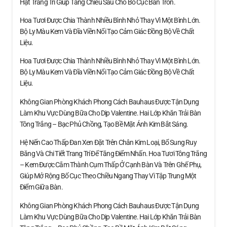
Hạt Trang Trí Giúp Tăng Chiều Sâu Cho Bố Cục Bàn Tròn.
Hoa Tươi Được Chia Thành Nhiều Bình Nhỏ Thay Vì Một Bình Lớn.
Bộ Ly Màu Kem Và Đĩa Viền Nổi Tạo Cảm Giác Đồng Bộ Về Chất
Liệu.
Hoa Tươi Được Chia Thành Nhiều Bình Nhỏ Thay Vì Một Bình Lớn.
Bộ Ly Màu Kem Và Đĩa Viền Nổi Tạo Cảm Giác Đồng Bộ Về Chất
Liệu.
Không Gian Phòng Khách Phong Cách Bauhaus Được Tận Dụng
Làm Khu Vực Dùng Bữa Cho Dịp Valentine. Hai Lớp Khăn Trải Bàn
Tông Trắng – Bạc Phủ Chồng, Tạo Bề Mặt Ánh Kim Bắt Sáng.
Hệ Nến Cao Thấp Đan Xen Đặt Trên Chân Kim Loại, Bổ Sung Ruy
Băng Và Chi Tiết Trang Trí Để Tăng Điểm Nhấn. Hoa Tươi Tông Trắng
– Kem Được Cắm Thành Cụm Thấp Ở Cạnh Bàn Và Trên Ghế Phụ,
Giúp Mở Rộng Bố Cục Theo Chiều Ngang Thay Vì Tập Trung Một
Điểm Giữa Bàn.
Không Gian Phòng Khách Phong Cách Bauhaus Được Tận Dụng
Làm Khu Vực Dùng Bữa Cho Dịp Valentine. Hai Lớp Khăn Trải Bàn