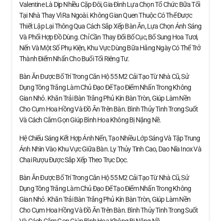
Valentine Là Dịp Nhiều Cặp Đôi, Gia Đình Lựa Chọn Tổ Chức Bữa Tối
Tại Nhà Thay Vì Ra Ngoài. Không Gian Quen Thuộc Có Thể Được
Thiết Lập Lại Thông Qua Cách Sắp Xếp Bàn Ăn, Lựa Chọn Ánh Sáng
Và Phối Hợp Đồ Dùng. Chỉ Cần Thay Đổi Bố Cục, Bổ Sung Hoa Tươi,
Nến Và Một Số Phụ Kiện, Khu Vực Dùng Bữa Hằng Ngày Có Thể Trở
Thành Điểm Nhấn Cho Buổi Tối Riêng Tư.
Bàn Ăn Được Bố Trí Trong Căn Hộ 55 M2 Cải Tạo Từ Nhà Cũ, Sử
Dụng Tông Trắng Làm Chủ Đạo Để Tạo Điểm Nhấn Trong Không
Gian Nhỏ. Khăn Trải Bàn Trắng Phủ Kín Bàn Tròn, Giúp Làm Nền
Cho Cụm Hoa Hồng Và Đồ Ăn Trên Bàn. Bình Thủy Tinh Trong Suốt
Và Cách Cắm Gọn Giúp Bình Hoa Không Bị Nặng Nề.
Hệ Chiếu Sáng Kết Hợp Ánh Nến, Tạo Nhiều Lớp Sáng Và Tập Trung
Ánh Nhìn Vào Khu Vực Giữa Bàn. Ly Thủy Tinh Cao, Dao Nĩa Inox Và
Chai Rượu Được Sắp Xếp Theo Trục Dọc.
Bàn Ăn Được Bố Trí Trong Căn Hộ 55 M2 Cải Tạo Từ Nhà Cũ, Sử
Dụng Tông Trắng Làm Chủ Đạo Để Tạo Điểm Nhấn Trong Không
Gian Nhỏ. Khăn Trải Bàn Trắng Phủ Kín Bàn Tròn, Giúp Làm Nền
Cho Cụm Hoa Hồng Và Đồ Ăn Trên Bàn. Bình Thủy Tinh Trong Suốt