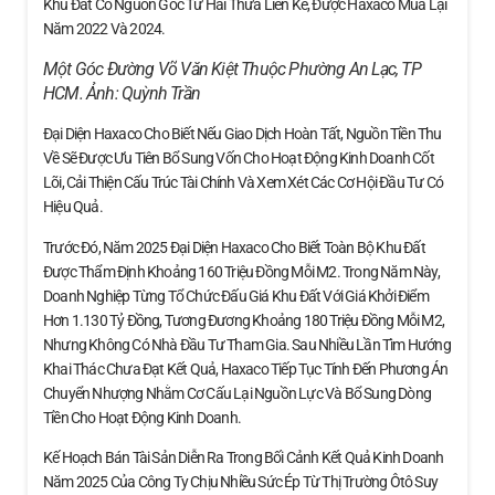
Khu Đất Có Nguồn Gốc Từ Hai Thửa Liền Kề, Được Haxaco Mua Lại
Năm 2022 Và 2024.
Một Góc Đường Võ Văn Kiệt Thuộc Phường An Lạc, TP
HCM. Ảnh:
Quỳnh Trần
Đại Diện Haxaco Cho Biết Nếu Giao Dịch Hoàn Tất, Nguồn Tiền Thu
Về Sẽ Được Ưu Tiên Bổ Sung Vốn Cho Hoạt Động Kinh Doanh Cốt
Lõi, Cải Thiện Cấu Trúc Tài Chính Và Xem Xét Các Cơ Hội Đầu Tư Có
Hiệu Quả.
Trước Đó, Năm 2025 Đại Diện Haxaco Cho Biết Toàn Bộ Khu Đất
Được Thẩm Định Khoảng 160 Triệu Đồng Mỗi M2. Trong Năm Này,
Doanh Nghiệp Từng Tổ Chức Đấu Giá Khu Đất Với Giá Khởi Điểm
Hơn 1.130 Tỷ Đồng, Tương Đương Khoảng 180 Triệu Đồng Mỗi M2,
Nhưng Không Có Nhà Đầu Tư Tham Gia. Sau Nhiều Lần Tìm Hướng
Khai Thác Chưa Đạt Kết Quả, Haxaco Tiếp Tục Tính Đến Phương Án
Chuyển Nhượng Nhằm Cơ Cấu Lại Nguồn Lực Và Bổ Sung Dòng
Tiền Cho Hoạt Động Kinh Doanh.
Kế Hoạch Bán Tài Sản Diễn Ra Trong Bối Cảnh Kết Quả Kinh Doanh
Năm 2025 Của Công Ty Chịu Nhiều Sức Ép Từ Thị Trường Ôtô Suy