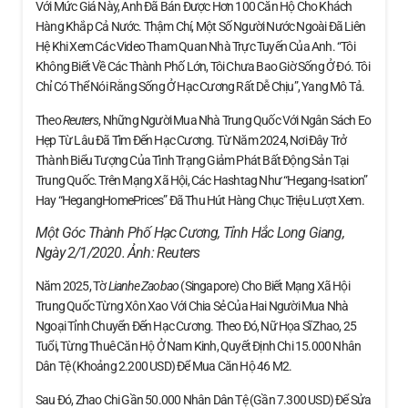
Với Mức Giá Này, Anh Đã Bán Được Hơn 100 Căn Hộ Cho Khách
Hàng Khắp Cả Nước. Thậm Chí, Một Số Người Nước Ngoài Đã Liên
Hệ Khi Xem Các Video Tham Quan Nhà Trực Tuyến Của Anh. “Tôi
Không Biết Về Các Thành Phố Lớn, Tôi Chưa Bao Giờ Sống Ở Đó. Tôi
Chỉ Có Thể Nói Rằng Sống Ở Hạc Cương Rất Dễ Chịu”, Yang Mô Tả.
Theo
Reuters
, Những Người Mua Nhà Trung Quốc Với Ngân Sách Eo
Hẹp Từ Lâu Đã Tìm Đến Hạc Cương. Từ Năm 2024, Nơi Đây Trở
Thành Biểu Tượng Của Tình Trạng Giảm Phát Bất Động Sản Tại
Trung Quốc. Trên Mạng Xã Hội, Các Hashtag Như “Hegang-Isation”
Hay “HegangHomePrices” Đã Thu Hút Hàng Chục Triệu Lượt Xem.
Một Góc Thành Phố Hạc Cương, Tỉnh Hắc Long Giang,
Ngày 2/1/2020. Ảnh:
Reuters
Năm 2025, Tờ
Lianhe Zaobao
(Singapore) Cho Biết Mạng Xã Hội
Trung Quốc Từng Xôn Xao Với Chia Sẻ Của Hai Người Mua Nhà
Ngoại Tỉnh Chuyển Đến Hạc Cương. Theo Đó, Nữ Họa Sĩ Zhao, 25
Tuổi, Từng Thuê Căn Hộ Ở Nam Kinh, Quyết Định Chi 15.000 Nhân
Dân Tệ (khoảng 2.200 USD) Để Mua Căn Hộ 46 M2.
Sau Đó, Zhao Chi Gần 50.000 Nhân Dân Tệ (gần 7.300 USD) Để Sửa