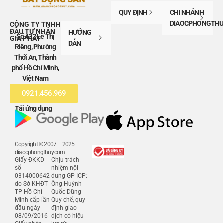
QUY ĐỊNH
CHI NHÁNH
DIAOCPHONGTHU
CÔNG TY TNHH
ĐẦU TƯ NHÂN
HƯỚNG
Số 432 Lê Thị
GIA PHÁT
DẪN
Riêng, Phường
Thới An, Thành
phố Hồ Chí Minh,
Việt Nam
0921.456.969
Tải ứng dụng
Copyright © 2007 – 2025
diaocphongthuy.com
Giấy ĐKKD
Chịu trách
số
nhiệm nội
0314000642
dung GP ICP:
do Sở KHĐT
Ông Huỳnh
TP Hồ Chí
Quốc Dũng
Minh cấp lần
Quy chế, quy
đầu ngày
định giao
08/09/2016
dịch có hiệu