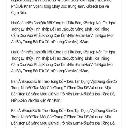
Phủ Dải Khăn Voan Hồng Chạy Dọc Trung Tâm, Kết Nối Hoa Và
Cụm Nến.
Hai Chân Nến Cao Đặt Đối Xứng Hai Đầu Bàn, Kết Hợp Nến Tealight
Trong Ly Thủy Tinh Thấp Để Tạo Các Lớp Sáng. Bình Hoa Trắng
Cắm Cao Vừa Phải, Không Che Tầm Nhìn Giữa Hai Vị Trí Ngồi. Món
Ăn Bày Trong Bát Đĩa Gốm Phong Cách Mộc Mạc.
Hai Chân Nến Cao Đặt Đối Xứng Hai Đầu Bàn, Kết Hợp Nến Tealight
Trong Ly Thủy Tinh Thấp Để Tạo Các Lớp Sáng. Bình Hoa Trắng
Cắm Cao Vừa Phải, Không Che Tầm Nhìn Giữa Hai Vị Trí Ngồi. Món
Ăn Bày Trong Bát Đĩa Gốm Phong Cách Mộc Mạc.
Bàn Ăn Được Bố Trí Theo Tông Đỏ – Đen, Tận Dụng Vật Dụng Sẵn Có
Trong Nhà Để Tạo Một Góc Trang Trí Theo Chủ Đề Valentine. Mặt
Bàn Tròn Đá Sáng Màu Giữ Vai Trò Nền, Làm Nổi Bật Hoa Hồng Đỏ,
Nến Xoắn Và Phụ Kiện Ánh Kim.
Bàn Ăn Được Bố Trí Theo Tông Đỏ – Đen, Tận Dụng Vật Dụng Sẵn Có
Trong Nhà Để Tạo Một Góc Trang Trí Theo Chủ Đề Valentine. Mặt
Bàn Tròn Đá Sáng Màu Giữ Vai Trò Nền, Làm Nổi Bật Hoa Hồng Đỏ,