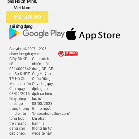
phố Hồ Chí Minh,
Việt Nam
0921.456.969
Tải ứng dụng
Copyright © 2007 – 2025
diaocphongthuy.com
Giấy ĐKKD
Chịu trách
số
nhiệm nội
0314000642
dung GP ICP:
do Sở KHĐT
Ông Huỳnh
TP Hồ Chí
Quốc Dũng
Minh cấp lần
Quy chế, quy
đầu ngày
định giao
08/09/2016
dịch có hiệu
Giấy phép
lực từ
thiết lập
08/08/2023
trang thông
Ghi rõ nguồn
tin điện tử
“Diaocphongthuy.com”
tổng hợp
khi phát
trên mạng
hành lại
đang chờ
thông tin từ
cấp phép.
website này.