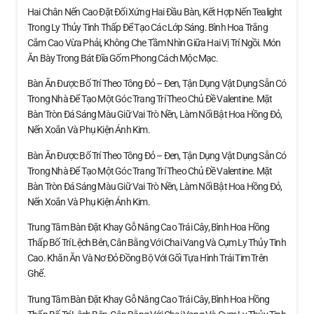
Hai Chân Nến Cao Đặt Đối Xứng Hai Đầu Bàn, Kết Hợp Nến Tealight
Trong Ly Thủy Tinh Thấp Để Tạo Các Lớp Sáng. Bình Hoa Trắng
Cắm Cao Vừa Phải, Không Che Tầm Nhìn Giữa Hai Vị Trí Ngồi. Món
Ăn Bày Trong Bát Đĩa Gốm Phong Cách Mộc Mạc.
Bàn Ăn Được Bố Trí Theo Tông Đỏ – Đen, Tận Dụng Vật Dụng Sẵn Có
Trong Nhà Để Tạo Một Góc Trang Trí Theo Chủ Đề Valentine. Mặt
Bàn Tròn Đá Sáng Màu Giữ Vai Trò Nền, Làm Nổi Bật Hoa Hồng Đỏ,
Nến Xoắn Và Phụ Kiện Ánh Kim.
Bàn Ăn Được Bố Trí Theo Tông Đỏ – Đen, Tận Dụng Vật Dụng Sẵn Có
Trong Nhà Để Tạo Một Góc Trang Trí Theo Chủ Đề Valentine. Mặt
Bàn Tròn Đá Sáng Màu Giữ Vai Trò Nền, Làm Nổi Bật Hoa Hồng Đỏ,
Nến Xoắn Và Phụ Kiện Ánh Kim.
Trung Tâm Bàn Đặt Khay Gỗ Nâng Cao Trái Cây, Bình Hoa Hồng
Thấp Bố Trí Lệch Bên, Cân Bằng Với Chai Vang Và Cụm Ly Thủy Tinh
Cao. Khăn Ăn Và Nơ Đỏ Đồng Bộ Với Gối Tựa Hình Trái Tim Trên
Ghế.
Trung Tâm Bàn Đặt Khay Gỗ Nâng Cao Trái Cây, Bình Hoa Hồng