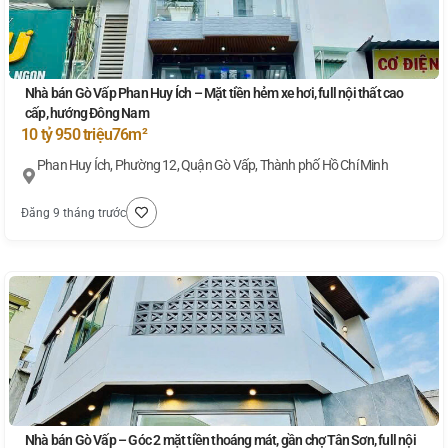
Nhà bán Gò Vấp Phan Huy Ích – Mặt tiền hẻm xe hơi, full nội thất cao
cấp, hướng Đông Nam
10 tỷ 950 triệu
76m²
Phan Huy Ích, Phường 12, Quận Gò Vấp, Thành phố Hồ Chí Minh
Đăng 9 tháng trước
Nhà bán Gò Vấp – Góc 2 mặt tiền thoáng mát, gần chợ Tân Sơn, full nội