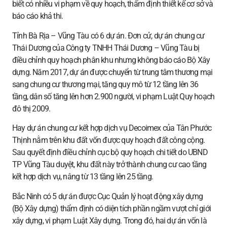
biết có nhiều vi phạm về quy hoạch, thẩm định thiết kế cơ sở và
báo cáo khả thi.
Tỉnh Bà Rịa – Vũng Tàu có 6 dự án. Đơn cử, dự án chung cư
Thái Dương của Công ty TNHH Thái Dương – Vũng Tàu bị
điều chỉnh quy hoạch phân khu nhưng không báo cáo Bộ Xây
dựng. Năm 2017, dự án được chuyển từ trung tâm thương mại
sang chung cư thương mại, tăng quy mô từ 12 tầng lên 36
tầng, dân số tăng lên hơn 2.900 người, vi phạm Luật Quy hoạch
đô thị 2009.
Hay dự án chung cư kết hợp dịch vụ Decoimex của Tân Phước
Thịnh nằm trên khu đất vốn được quy hoạch đất công cộng.
Sau quyết định điều chỉnh cục bộ quy hoạch chi tiết do UBND
TP Vũng Tàu duyệt, khu đất này trở thành chung cư cao tầng
kết hợp dịch vụ, nâng từ 13 tầng lên 25 tầng.
Bắc Ninh có 5 dự án được Cục Quản lý hoạt động xây dựng
(Bộ Xây dựng) thẩm định có diện tích phần ngầm vượt chỉ giới
xây dựng, vi phạm Luật Xây dựng. Trong đó, hai dự án vốn là