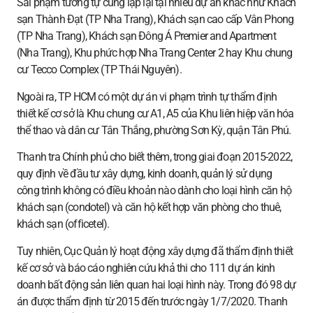
Sai phạm tương tự cũng lặp lại tại nhiều dự án khác như Khách
sạn Thành Đạt (TP Nha Trang), Khách sạn cao cấp Vân Phong
(TP Nha Trang), Khách sạn Đông Á Premier and Apartment
(Nha Trang), Khu phức hợp Nha Trang Center 2 hay Khu chung
cư Tecco Complex (TP Thái Nguyên).
Ngoài ra, TP HCM có một dự án vi phạm trình tự thẩm định
thiết kế cơ sở là Khu chung cư A1, A5 của Khu liên hiệp văn hóa
thể thao và dân cư Tân Thắng, phường Sơn Kỳ, quận Tân Phú.
Thanh tra Chính phủ cho biết thêm, trong giai đoạn 2015-2022,
quy định về đầu tư xây dựng, kinh doanh, quản lý sử dụng
công trình không có điều khoản nào dành cho loại hình căn hộ
khách sạn (condotel) và căn hộ kết hợp văn phòng cho thuê,
khách sạn (officetel).
Tuy nhiên, Cục Quản lý hoạt động xây dựng đã thẩm định thiết
kế cơ sở và báo cáo nghiên cứu khả thi cho 111 dự án kinh
doanh bất động sản liên quan hai loại hình này. Trong đó 98 dự
án được thẩm định từ 2015 đến trước ngày 1/7/2020. Thanh