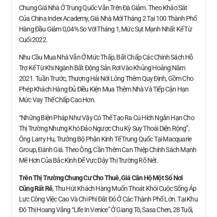
Chung Giá Nhà Ở Trung Quốc Vẫn Trên Đà Giảm. Theo Khảo Sát
Của China Index Academy, Giá Nhà Mới Tháng 2 Tại 100 Thành Phố
Hàng Đầu Giảm 0,04% So Với Tháng 1, Mức Sụt Mạnh Nhất Kể Từ
Cuối 2022.
Nhu Cầu Mua Nhà Vẫn Ở Mức Thấp, Bất Chấp Các Chính Sách Hỗ
Trợ Kể Từ Khi Ngành Bất Động Sản Rơi Vào Khủng Hoảng Năm
2021. Tuần Trước, Thượng Hải Nới Lỏng Thêm Quy Định, Gồm Cho
Phép Khách Hàng Đủ Điều Kiện Mua Thêm Nhà Và Tiếp Cận Hạn
Mức Vay Thế Chấp Cao Hơn.
“Những Biện Pháp Như Vậy Có Thể Tạo Ra Cú Hích Ngắn Hạn Cho
Thị Trường Nhưng Khó Đảo Ngược Chu Kỳ Suy Thoái Diện Rộng”,
Ông Larry Hu, Trưởng Bộ Phận Kinh Tế Trung Quốc Tại Macquarie
Group, Đánh Giá. Theo Ông, Cần Thêm Can Thiệp Chính Sách Mạnh
Mẽ Hơn Của Bắc Kinh Để Vực Dậy Thị Trường Rõ Nét.
Trên Thị Trường Chung Cư Cho Thuê, Giá Căn Hộ
Một Số Nơi
Cũng Rất Rẻ
, Thu Hút Khách Hàng Muốn Thoát Khỏi Cuộc Sống Áp
Lực Công Việc Cao Và Chi Phí Đắt Đỏ Ở Các Thành Phố Lớn. Tại Khu
Đô Thị Hoang Vắng “Life In Venice” Ở Giang Tô, Sasa Chen, 28 Tuổi,