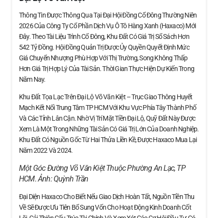
Thông Tin Được Thông Qua Tại Đại Hội Đồng Cổ Đông Thường Niên
2026 Của Công Ty Cổ Phần Dịch Vụ Ô Tô Hàng Xanh (Haxaco) Mới
Đây. Theo Tài Liệu Trình Cổ Đông, Khu Đất Có Giá Trị Sổ Sách Hơn
542 Tỷ Đồng. Hội Đồng Quản Trị Được Ủy Quyền Quyết Định Mức
Giá Chuyển Nhượng Phù Hợp Với Thị Trường, Song Không Thấp
Hơn Giá Trị Hợp Lý Của Tài Sản. Thời Gian Thực Hiện Dự Kiến Trong
Năm Nay.
Khu Đất Tọa Lạc Trên Đại Lộ Võ Văn Kiệt – Trục Giao Thông Huyết
Mạch Kết Nối Trung Tâm TP HCM Với Khu Vực Phía Tây Thành Phố
Và Các Tỉnh Lân Cận. Nhờ Vị Trí Mặt Tiền Đại Lộ, Quỹ Đất Này Được
Xem Là Một Trong Những Tài Sản Có Giá Trị Lớn Của Doanh Nghiệp.
Khu Đất Có Nguồn Gốc Từ Hai Thửa Liền Kề, Được Haxaco Mua Lại
Năm 2022 Và 2024.
Một Góc Đường Võ Văn Kiệt Thuộc Phường An Lạc, TP
HCM. Ảnh:
Quỳnh Trần
Đại Diện Haxaco Cho Biết Nếu Giao Dịch Hoàn Tất, Nguồn Tiền Thu
Về Sẽ Được Ưu Tiên Bổ Sung Vốn Cho Hoạt Động Kinh Doanh Cốt
Lõi, Cải Thiện Cấu Trúc Tài Chính Và Xem Xét Các Cơ Hội Đầu Tư Có