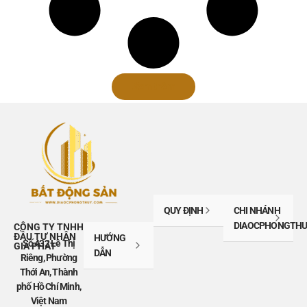
Xem thêm
QUY ĐỊNH
CHI NHÁNH
DIAOCPHONGTHU
CÔNG TY TNHH
ĐẦU TƯ NHÂN
HƯỚNG
Số 432 Lê Thị
GIA PHÁT
DẪN
Riêng, Phường
Thới An, Thành
phố Hồ Chí Minh,
Việt Nam