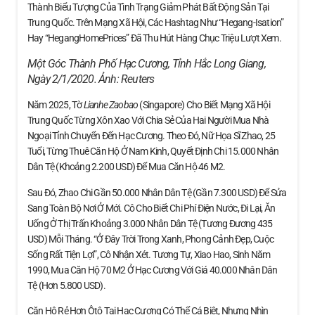
Thành Biểu Tượng Của Tình Trạng Giảm Phát Bất Động Sản Tại
Trung Quốc. Trên Mạng Xã Hội, Các Hashtag Như “Hegang-Isation”
Hay “HegangHomePrices” Đã Thu Hút Hàng Chục Triệu Lượt Xem.
Một Góc Thành Phố Hạc Cương, Tỉnh Hắc Long Giang,
Ngày 2/1/2020. Ảnh:
Reuters
Năm 2025, Tờ
Lianhe Zaobao
(Singapore) Cho Biết Mạng Xã Hội
Trung Quốc Từng Xôn Xao Với Chia Sẻ Của Hai Người Mua Nhà
Ngoại Tỉnh Chuyển Đến Hạc Cương. Theo Đó, Nữ Họa Sĩ Zhao, 25
Tuổi, Từng Thuê Căn Hộ Ở Nam Kinh, Quyết Định Chi 15.000 Nhân
Dân Tệ (khoảng 2.200 USD) Để Mua Căn Hộ 46 M2.
Sau Đó, Zhao Chi Gần 50.000 Nhân Dân Tệ (gần 7.300 USD) Để Sửa
Sang Toàn Bộ Nơi Ở Mới. Cô Cho Biết Chi Phí Điện Nước, Đi Lại, Ăn
Uống Ở Thị Trấn Khoảng 3.000 Nhân Dân Tệ (tương Đương 435
USD) Mỗi Tháng. “Ở Đây Trời Trong Xanh, Phong Cảnh Đẹp, Cuộc
Sống Rất Tiện Lợi”, Cô Nhận Xét. Tương Tự, Xiao Hao, Sinh Năm
1990, Mua Căn Hộ 70 M2 Ở Hạc Cương Với Giá 40.000 Nhân Dân
Tệ (hơn 5.800 USD).
Căn Hộ Rẻ Hơn Ôtô Tại Hạc Cương Có Thể Cá Biệt, Nhưng Nhìn