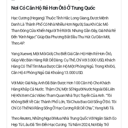
Nơi Có Căn Hộ Rẻ Hơn Ôtô Ở Trung Quốc
Hạc Cương (Hegang) Thuộc Tỉnh Hắc Long Giang, Được Mệnh
Danh Là Thành Phố Có Nhà Nhiều Hơn Người, Sau Khi Các Mỏ
Than Đóng Cửa Khiến Người Trẻ Rời Đi. Nhưng Gần Đây, Giá Nhà Rẻ
Đến “kinh Ngạc” Giúp Địa Phương Bắt Đầu Thu Hút Cư Dân Mới,
Theo
AP.
Yang Xuewei, Một Môi Giới, Cho Biết Giá Căn Hộ Hiện Rẻ Hơn Ôtô,
Giúp Việc Bán Hàng Rất Dễ Dàng. Cụ Thể, Chỉ Với 3.000 USD, Khách
Hàng Có Thể Tìm Mua Được Căn Hộ Một Phòng Ngủ. Trong Khi Đó,
Căn Hộ 4 Phòng Ngủ Giá Khoảng 13.000 USD.
Với Mức Giá Này, Anh Đã Bán Được Hơn 100 Căn Hộ Cho Khách
Hàng Khắp Cả Nước. Thậm Chí, Một Số Người Nước Ngoài Đã Liên
Hệ Khi Xem Các Video Tham Quan Nhà Trực Tuyến Của Anh. “Tôi
Không Biết Về Các Thành Phố Lớn, Tôi Chưa Bao Giờ Sống Ở Đó. Tôi
Chỉ Có Thể Nói Rằng Sống Ở Hạc Cương Rất Dễ Chịu”, Yang Mô Tả.
Theo
Reuters
, Những Người Mua Nhà Trung Quốc Với Ngân Sách Eo
Hẹp Từ Lâu Đã Tìm Đến Hạc Cương. Từ Năm 2024, Nơi Đây Trở