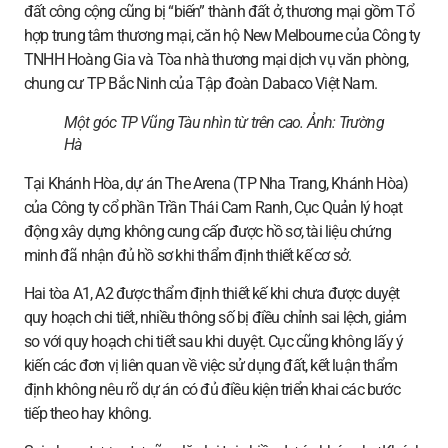
đất công cộng cũng bị “biến” thành đất ở, thương mại gồm Tổ
hợp trung tâm thương mại, căn hộ New Melbourne của Công ty
TNHH Hoàng Gia và Tòa nhà thương mại dịch vụ văn phòng,
chung cư TP Bắc Ninh của Tập đoàn Dabaco Việt Nam.
Một góc TP Vũng Tàu nhìn từ trên cao. Ảnh:
Trường
Hà
Tại Khánh Hòa, dự án The Arena (TP Nha Trang, Khánh Hòa)
của Công ty cổ phần Trần Thái Cam Ranh, Cục Quản lý hoạt
động xây dựng không cung cấp được hồ sơ, tài liệu chứng
minh đã nhận đủ hồ sơ khi thẩm định thiết kế cơ sở.
Hai tòa A1, A2 được thẩm định thiết kế khi chưa được duyệt
quy hoạch chi tiết, nhiều thông số bị điều chỉnh sai lệch, giảm
so với quy hoạch chi tiết sau khi duyệt. Cục cũng không lấy ý
kiến các đơn vị liên quan về việc sử dụng đất, kết luận thẩm
định không nêu rõ dự án có đủ điều kiện triển khai các bước
tiếp theo hay không.