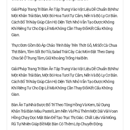
Giải Pháp Trang Trí Bàn Ăn Tập Trung Vào Vật Liệu Dễ Chuẩn Bị Như
Một Khăn Trải Bàn, Một Bó Hoa Tươi Tự Cắm, Nến Và Bộ Ly Cơ Bản.
Cách Bố Trí Này Giúp Căn Hộ Diện Tích Nhỏ Vẫn Tạo Được Không
Khí Riêng Tư Cho Dịp Lễ Mà Không Cần Thay Đổi Kết Cấu Không
Gian.
Thực Đơn Gồm Bò Áp Chảo Trình Bày Trên Thớt Gỗ, Mì Sốt Cà Chua
Thịt Băm, Tôm Sốt Bơ Tỏi, Salad Trái Cây. Các Món Đặt Theo Dạng
Chia Sẻ Ở Trung Tâm, Giữ Khoảng Trống Hai Bên.
Giải Pháp Trang Trí Bàn Ăn Tập Trung Vào Vật Liệu Dễ Chuẩn Bị Như
Một Khăn Trải Bàn, Một Bó Hoa Tươi Tự Cắm, Nến Và Bộ Ly Cơ Bản.
Cách Bố Trí Này Giúp Căn Hộ Diện Tích Nhỏ Vẫn Tạo Được Không
Khí Riêng Tư Cho Dịp Lễ Mà Không Cần Thay Đổi Kết Cấu Không
Gian.
Bàn Ăn Tại Nhà Được Bố Trí Theo Tông Hồng Và Kem, Sử Dụng
Khăn Trải Bàn Màu Pastel Làm Nền Và Phủ Thêm Một Dải Vải Voan
Hồng Chạy Dọc Mặt Bàn Để Tạo Trục Thị Giác. Chất Liệu Vải Mỏng,
Rũ Tự Nhiên Giúp Bề Mặt Bàn Có Thêm Lớp Chuyển Động.