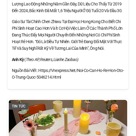
Lượng Lao Động Những Năm Gần Đây, Dữ Liệu Cho Thấy Từ 2019
Đến 2024, Bắc Kinh Đã Mất 1,6 Triệu Người Ở Độ Tuổi 20 Và Đầu 30.
Giáo Sư Tài Chính Chen Zhiwu Tại Đại Học Hong Kong Cho Biết Chi
Phí Sinh Hoạt Cao Hơn Và Ít Cơ Hội Việc Làm Ở Các Thành Phố Lớn
Đang Thúc Đẩy Mọi Người Chuyển Đến Những Nơi Có Chi Phí Sinh
Hoạt Rẻ Hơn. “Đó Là Điều Tự Nhiên. Giới Trẻ Đang Đối Mặt Với Thực
Tế Và Suy Nghĩ Rất Kỹ Về Tương Lai Của Mình”, Ông Nói.
Anh Kỳ
(
Theo AP, Reuters, Lianhe Zaobao)
Nguồn Bài Viết : Https://vnexpress.net/noi-Co-Can-Ho-Re-Hon-Oto-
O-Trung-Quoc-5046214.html
TIN TỨC