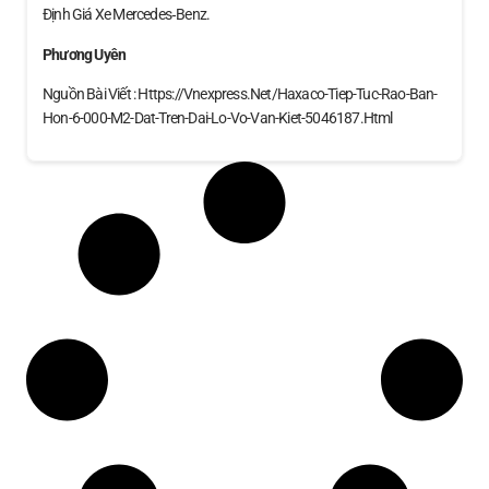
Định Giá Xe Mercedes‑Benz.
Phương Uyên
Nguồn Bài Viết : Https://vnexpress.net/haxaco-Tiep-Tuc-Rao-Ban-
Hon-6-000-M2-Dat-Tren-Dai-Lo-Vo-Van-Kiet-5046187.html