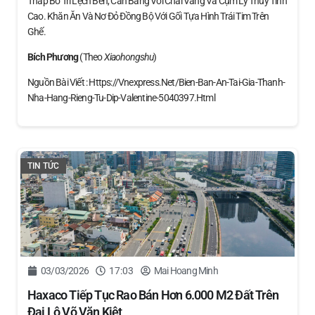
Thấp Bố Trí Lệch Bên, Cân Bằng Với Chai Vang Và Cụm Ly Thủy Tinh
Cao. Khăn Ăn Và Nơ Đỏ Đồng Bộ Với Gối Tựa Hình Trái Tim Trên
Ghế.
Bích Phương
(theo
Xiaohongshu
)
Nguồn Bài Viết : Https://vnexpress.net/bien-Ban-An-Tai-Gia-Thanh-
Nha-Hang-Rieng-Tu-Dip-Valentine-5040397.html
TIN TỨC
03/03/2026
17:03
Mai Hoang Minh
Haxaco Tiếp Tục Rao Bán Hơn 6.000 M2 Đất Trên
Đại Lộ Võ Văn Kiệt