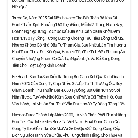
Hiệu Quả.
Trước Đó, Năm 2025 Đại Diện Haxaco Cho Biết Toàn Bộ Khu Đất
Được Thẩm Định Khoảng 160 Triệu Đồng Mỗi M2. Trong Năm Này,
Doanh Nghiệp Từng Tổ Chức Đấu Giá Khu Đất Với Giá Khởi Điểm
Hơn 1.130 Tỷ Đồng, Tương Đương Khoảng 180 Triệu Đồng Mỗi M2,
Nhưng Không Có Nhà Đầu Tư Tham Gia. Sau Nhiều Lần Tìm Hướng
Khai Thác Chưa Đạt Kết Quả, Haxaco Tiếp Tục Tính Đến Phương Án
Chuyển Nhượng Nhằm Cơ Cấu Lại Nguồn Lực Và Bổ Sung Dòng
Tiền Cho Hoạt Động Kinh Doanh.
Kế Hoạch Bán Tài Sản Diễn Ra Trong Bối Cảnh Kết Quả Kinh Doanh
Năm 2025 Của Công Ty Chịu Nhiều Sức Ép Từ Thị Trường Ôtô Suy
Giảm. Doanh Thu Thuần Đạt 4.650 Tỷ Đồng, Sụt Gần 16% So Với
Năm Trước. Tuy Vậy, Nhờ Kiểm Soát Chi Phí Và Cải Thiện Hiệu Quả
Vận Hành, Lợi Nhuận Sau Thuế Vẫn Đạt Hơn 39 Tỷ Đồng, Tăng 19%.
Haxaco Được Thành Lập Năm 2000, Là Nhà Phân Phối Chính Hãng
Đầu Tiên Của Mercedes-Benz Tại Việt Nam. Hoạt Động Chính Của
Công Ty Bao Gồm Bán Xe Mới Và Xe Đã Qua Sử Dụng, Cung Cấp
Dịch Vụ Bảo Hành, Sửa Chữa, Phụ Tùng Chính Hãng, Cho Thuê Và