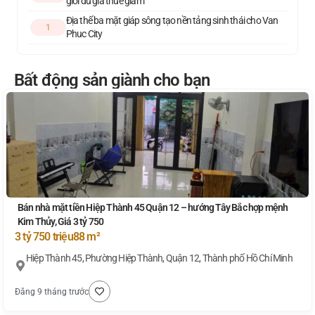
giới dù giá thuê giảm
Địa thế ba mặt giáp sông tạo nền tảng sinh thái cho Van
1
Phuc City
Bất động sản giành cho bạn
Bán nhà mặt tiền Hiệp Thành 45 Quận 12 – hướng Tây Bắc hợp mệnh
Kim Thủy, Giá 3 tỷ 750
3 tỷ 750 triệu
88 m²
Hiệp Thành 45, Phường Hiệp Thành, Quận 12, Thành phố Hồ Chí Minh
Đăng 9 tháng trước