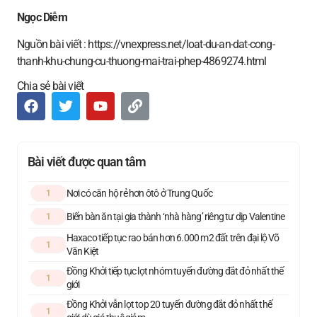
Ngọc Diễm
Nguồn bài viết : https://vnexpress.net/loat-du-an-dat-cong-
thanh-khu-chung-cu-thuong-mai-trai-phep-4869274.html
Chia sẻ bài viết
Bài viết được quan tâm
Nơi có căn hộ rẻ hơn ôtô ở Trung Quốc
1
Biến bàn ăn tại gia thành ‘nhà hàng’ riêng tư dịp Valentine
1
Haxaco tiếp tục rao bán hơn 6.000 m2 đất trên đại lộ Võ
1
Văn Kiệt
Đồng Khởi tiếp tục lọt nhóm tuyến đường đắt đỏ nhất thế
1
giới
Đồng Khởi vẫn lọt top 20 tuyến đường đắt đỏ nhất thế
1