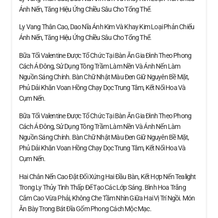
Ánh Nến, Tăng Hiệu Ứng Chiều Sâu Cho Tổng Thể.
Ly Vang Thân Cao, Dao Nĩa Ánh Kim Và Khay Kim Loại Phản Chiếu
Ánh Nến, Tăng Hiệu Ứng Chiều Sâu Cho Tổng Thể.
Bữa Tối Valentine Được Tổ Chức Tại Bàn Ăn Gia Đình Theo Phong
Cách Á Đông, Sử Dụng Tông Trầm Làm Nền Và Ánh Nến Làm
Nguồn Sáng Chính. Bàn Chữ Nhật Màu Đen Giữ Nguyên Bề Mặt,
Phủ Dải Khăn Voan Hồng Chạy Dọc Trung Tâm, Kết Nối Hoa Và
Cụm Nến.
Bữa Tối Valentine Được Tổ Chức Tại Bàn Ăn Gia Đình Theo Phong
Cách Á Đông, Sử Dụng Tông Trầm Làm Nền Và Ánh Nến Làm
Nguồn Sáng Chính. Bàn Chữ Nhật Màu Đen Giữ Nguyên Bề Mặt,
Phủ Dải Khăn Voan Hồng Chạy Dọc Trung Tâm, Kết Nối Hoa Và
Cụm Nến.
Hai Chân Nến Cao Đặt Đối Xứng Hai Đầu Bàn, Kết Hợp Nến Tealight
Trong Ly Thủy Tinh Thấp Để Tạo Các Lớp Sáng. Bình Hoa Trắng
Cắm Cao Vừa Phải, Không Che Tầm Nhìn Giữa Hai Vị Trí Ngồi. Món
Ăn Bày Trong Bát Đĩa Gốm Phong Cách Mộc Mạc.