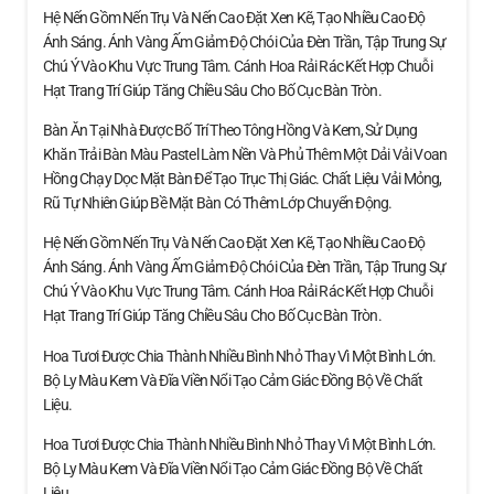
Hệ Nến Gồm Nến Trụ Và Nến Cao Đặt Xen Kẽ, Tạo Nhiều Cao Độ
Ánh Sáng. Ánh Vàng Ấm Giảm Độ Chói Của Đèn Trần, Tập Trung Sự
Chú Ý Vào Khu Vực Trung Tâm. Cánh Hoa Rải Rác Kết Hợp Chuỗi
Hạt Trang Trí Giúp Tăng Chiều Sâu Cho Bố Cục Bàn Tròn.
Bàn Ăn Tại Nhà Được Bố Trí Theo Tông Hồng Và Kem, Sử Dụng
Khăn Trải Bàn Màu Pastel Làm Nền Và Phủ Thêm Một Dải Vải Voan
Hồng Chạy Dọc Mặt Bàn Để Tạo Trục Thị Giác. Chất Liệu Vải Mỏng,
Rũ Tự Nhiên Giúp Bề Mặt Bàn Có Thêm Lớp Chuyển Động.
Hệ Nến Gồm Nến Trụ Và Nến Cao Đặt Xen Kẽ, Tạo Nhiều Cao Độ
Ánh Sáng. Ánh Vàng Ấm Giảm Độ Chói Của Đèn Trần, Tập Trung Sự
Chú Ý Vào Khu Vực Trung Tâm. Cánh Hoa Rải Rác Kết Hợp Chuỗi
Hạt Trang Trí Giúp Tăng Chiều Sâu Cho Bố Cục Bàn Tròn.
Hoa Tươi Được Chia Thành Nhiều Bình Nhỏ Thay Vì Một Bình Lớn.
Bộ Ly Màu Kem Và Đĩa Viền Nổi Tạo Cảm Giác Đồng Bộ Về Chất
Liệu.
Hoa Tươi Được Chia Thành Nhiều Bình Nhỏ Thay Vì Một Bình Lớn.
Bộ Ly Màu Kem Và Đĩa Viền Nổi Tạo Cảm Giác Đồng Bộ Về Chất
Liệu.