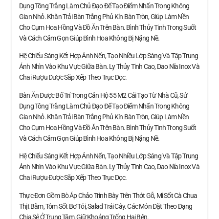
Dụng Tông Trắng Làm Chủ Đạo Để Tạo Điểm Nhấn Trong Không
Gian Nhỏ. Khăn Trải Bàn Trắng Phủ Kín Bàn Tròn, Giúp Làm Nền
Cho Cụm Hoa Hồng Và Đồ Ăn Trên Bàn. Bình Thủy Tinh Trong Suốt
Và Cách Cắm Gọn Giúp Bình Hoa Không Bị Nặng Nề.
Hệ Chiếu Sáng Kết Hợp Ánh Nến, Tạo Nhiều Lớp Sáng Và Tập Trung
Ánh Nhìn Vào Khu Vực Giữa Bàn. Ly Thủy Tinh Cao, Dao Nĩa Inox Và
Chai Rượu Được Sắp Xếp Theo Trục Dọc.
Bàn Ăn Được Bố Trí Trong Căn Hộ 55 M2 Cải Tạo Từ Nhà Cũ, Sử
Dụng Tông Trắng Làm Chủ Đạo Để Tạo Điểm Nhấn Trong Không
Gian Nhỏ. Khăn Trải Bàn Trắng Phủ Kín Bàn Tròn, Giúp Làm Nền
Cho Cụm Hoa Hồng Và Đồ Ăn Trên Bàn. Bình Thủy Tinh Trong Suốt
Và Cách Cắm Gọn Giúp Bình Hoa Không Bị Nặng Nề.
Hệ Chiếu Sáng Kết Hợp Ánh Nến, Tạo Nhiều Lớp Sáng Và Tập Trung
Ánh Nhìn Vào Khu Vực Giữa Bàn. Ly Thủy Tinh Cao, Dao Nĩa Inox Và
Chai Rượu Được Sắp Xếp Theo Trục Dọc.
Thực Đơn Gồm Bò Áp Chảo Trình Bày Trên Thớt Gỗ, Mì Sốt Cà Chua
Thịt Băm, Tôm Sốt Bơ Tỏi, Salad Trái Cây. Các Món Đặt Theo Dạng
Chia Sẻ Ở Trung Tâm, Giữ Khoảng Trống Hai Bên.