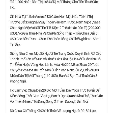
Trả 1.200 Nhân Dân Tệ (168 USD) Mỗi Tháng Cho Tiền Thuê Căn
Hộ.
Giá Nhà Tại “Life In Venice” Đã Giảm Hơn Một Nửa Từ Khi Thị
Trường Bất Động Sản Suy Thoái Vài Năm Trước. Năm Ngoái, Sasa
Chen Nghỉ Việc Với Số Tiền Tiết Kiệm 2 Triệu Nhân Dân Tệ (290.000
USD). Với Giá Thuê Nhà Và Chi Phí Sống Thấp – Tốn Chưa Đến 3
USD Cho Bữa Trưa – Chen Tính Toán Rằng Có Thể Nghỉ Hưu Sớm
Tại Đây.
Giống Như Chen, Một Số Người Trẻ Trung Quốc Quyết Định Rời Các
Thành Phố Lớn Để Mua Và Thuê Các Căn Hộ Giá Rẻ Ở Các Khu Đô
Thị Ế Ẩm Hoặc Vùng Hẻo Lánh. Mùa Hè 2025, Ban Zhao, 29 Tuổi,
Chuyển Đến Một Thị Trấn Nhỏ Ở Tỉnh Vân Nam. Ở Đó, Chỉ Với 800
Nhân Dân Tệ Mỗi Tháng (110 USD), Ban Và Bạn Trai Thuê Căn 3
Phòng Ngủ.
Họ Làm Việc Chưa Đến 20 Giờ Một Tuần, Dạy Yoga Trực Tuyến Để
Kiếm Sống. Thời Gian Còn Lại, Ban Đi Dạo Quanh Khu Phố, Thư Giãn
Với Thiên Nhiên. “Tôi Đang Sống Ở Thiên Đường”, Ban Nói.
Dù Chưa Có Thống Kê Chính Thức Về Lượng Người Rời Bỏ Lực