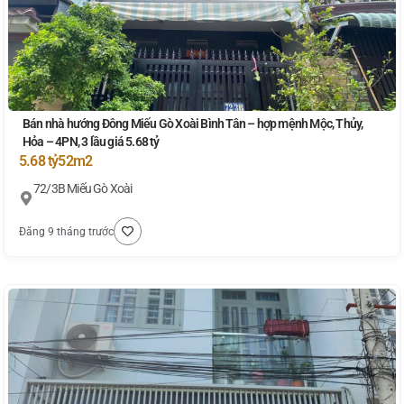
Bán nhà hướng Đông Miếu Gò Xoài Bình Tân – hợp mệnh Mộc, Thủy,
Hỏa – 4PN, 3 lầu giá 5.68 tỷ
5.68 tỷ
52m2
72/3B Miếu Gò Xoài
Đăng 9 tháng trước