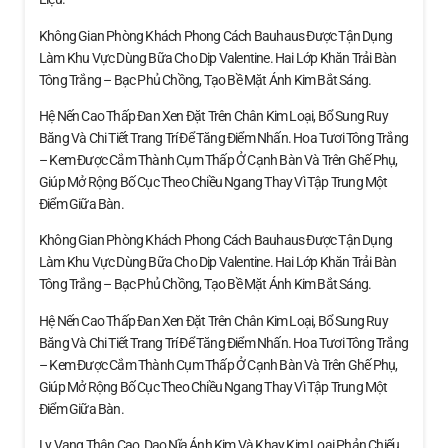
Không Gian Phòng Khách Phong Cách Bauhaus Được Tận Dụng
Làm Khu Vực Dùng Bữa Cho Dịp Valentine. Hai Lớp Khăn Trải Bàn
Tông Trắng – Bạc Phủ Chồng, Tạo Bề Mặt Ánh Kim Bắt Sáng.
Hệ Nến Cao Thấp Đan Xen Đặt Trên Chân Kim Loại, Bổ Sung Ruy
Băng Và Chi Tiết Trang Trí Để Tăng Điểm Nhấn. Hoa Tươi Tông Trắng
– Kem Được Cắm Thành Cụm Thấp Ở Cạnh Bàn Và Trên Ghế Phụ,
Giúp Mở Rộng Bố Cục Theo Chiều Ngang Thay Vì Tập Trung Một
Điểm Giữa Bàn.
Không Gian Phòng Khách Phong Cách Bauhaus Được Tận Dụng
Làm Khu Vực Dùng Bữa Cho Dịp Valentine. Hai Lớp Khăn Trải Bàn
Tông Trắng – Bạc Phủ Chồng, Tạo Bề Mặt Ánh Kim Bắt Sáng.
Hệ Nến Cao Thấp Đan Xen Đặt Trên Chân Kim Loại, Bổ Sung Ruy
Băng Và Chi Tiết Trang Trí Để Tăng Điểm Nhấn. Hoa Tươi Tông Trắng
– Kem Được Cắm Thành Cụm Thấp Ở Cạnh Bàn Và Trên Ghế Phụ,
Giúp Mở Rộng Bố Cục Theo Chiều Ngang Thay Vì Tập Trung Một
Điểm Giữa Bàn.
Ly Vang Thân Cao, Dao Nĩa Ánh Kim Và Khay Kim Loại Phản Chiếu