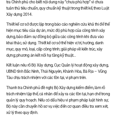
tra Chính phủ cho biết nội dung này “chưa phù hợp” vì chưa
tuân thủ tiêu chuẩn, quy chuẩn kỹ thuật trong thiết kế, theo Luật
Xây dựng 2014.
Thiết kế cơ sở được lập trong báo cáo nghiên cứu khả thi để thể
hiện mục tiêu của dự án, mức độ phù hợp của công trình xây
dựng, bảo đảm sự đồng bộ giữa các công trình khi đưa vào
khai thác, sử dụng. Thiết kế cơ sở thể hiện vị trí, hướng, danh
mục, quy mô, loại, cấp công trình; giải pháp về kiến trúc, xây
dựng; phương án kết nối hạ tầng kỹ thuật…
Kết luận nêu rõ Bộ Xây dựng, Cục Quản lý hoạt động xây dựng,
UBND tỉnh Bắc Ninh, Thái Nguyên, Khánh Hòa, Bà Rịa – Vũng
Tàu chịu trách nhiệm với các tồn tại, vi phạm trên.
Thanh tra Chính phủ đề nghị Bộ Xây dựng kiểm điểm, làm rõ
trách nhiệm tập thể, cá nhân để xảy ra các tồn tại, hạn chế trong
quản lý quy hoạch. Nếu có dấu hiệu vi phạm pháp luật hình sự,
Bộ này cần chuyển hồ sơ vụ việc đến cơ quan điều tra xem xét,
xử lý theo quy định.