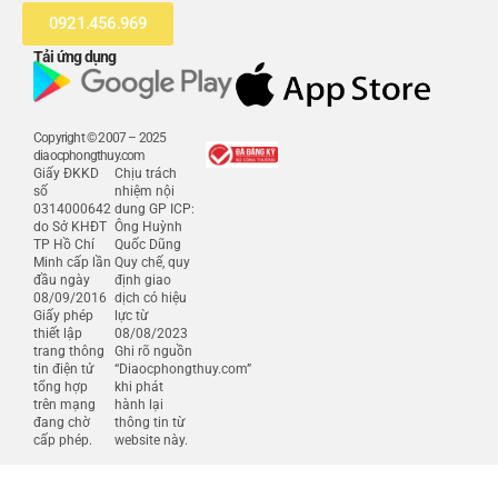
0921.456.969
Tải ứng dụng
Copyright © 2007 – 2025
diaocphongthuy.com
Giấy ĐKKD
Chịu trách
số
nhiệm nội
0314000642
dung GP ICP:
do Sở KHĐT
Ông Huỳnh
TP Hồ Chí
Quốc Dũng
Minh cấp lần
Quy chế, quy
đầu ngày
định giao
08/09/2016
dịch có hiệu
Giấy phép
lực từ
thiết lập
08/08/2023
trang thông
Ghi rõ nguồn
tin điện tử
“Diaocphongthuy.com”
tổng hợp
khi phát
trên mạng
hành lại
đang chờ
thông tin từ
cấp phép.
website này.