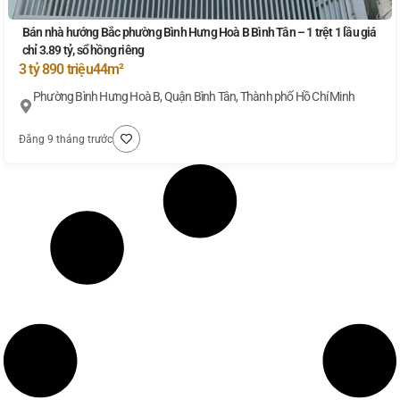
Bán nhà hướng Bắc phường Bình Hưng Hoà B Bình Tân – 1 trệt 1 lầu giá
chỉ 3.89 tỷ, sổ hồng riêng
3 tỷ 890 triệu
44m²
Phường Bình Hưng Hoà B, Quận Bình Tân, Thành phố Hồ Chí Minh
Đăng 9 tháng trước