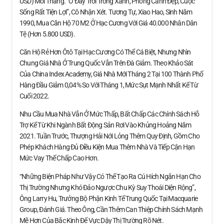
USD) Mỗi Tháng. “Ở Đây Trời Trong Xanh, Phong Cảnh Đẹp, Cuộc
Sống Rất Tiện Lợi”, Cô Nhận Xét. Tương Tự, Xiao Hao, Sinh Năm
1990, Mua Căn Hộ 70 M2 Ở Hạc Cương Với Giá 40.000 Nhân Dân
Tệ (hơn 5.800 USD).
Căn Hộ Rẻ Hơn Ôtô Tại Hạc Cương Có Thể Cá Biệt, Nhưng Nhìn
Chung Giá Nhà Ở Trung Quốc Vẫn Trên Đà Giảm. Theo Khảo Sát
Của China Index Academy, Giá Nhà Mới Tháng 2 Tại 100 Thành Phố
Hàng Đầu Giảm 0,04% So Với Tháng 1, Mức Sụt Mạnh Nhất Kể Từ
Cuối 2022.
Nhu Cầu Mua Nhà Vẫn Ở Mức Thấp, Bất Chấp Các Chính Sách Hỗ
Trợ Kể Từ Khi Ngành Bất Động Sản Rơi Vào Khủng Hoảng Năm
2021. Tuần Trước, Thượng Hải Nới Lỏng Thêm Quy Định, Gồm Cho
Phép Khách Hàng Đủ Điều Kiện Mua Thêm Nhà Và Tiếp Cận Hạn
Mức Vay Thế Chấp Cao Hơn.
“Những Biện Pháp Như Vậy Có Thể Tạo Ra Cú Hích Ngắn Hạn Cho
Thị Trường Nhưng Khó Đảo Ngược Chu Kỳ Suy Thoái Diện Rộng”,
Ông Larry Hu, Trưởng Bộ Phận Kinh Tế Trung Quốc Tại Macquarie
Group, Đánh Giá. Theo Ông, Cần Thêm Can Thiệp Chính Sách Mạnh
Mẽ Hơn Của Bắc Kinh Để Vực Dậy Thị Trường Rõ Nét.