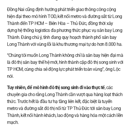
Đồng Nai cũng định hướng phát triển giao thông công cộng
hiện đại theo mô hình TOD, kết nối metro và đường sắt từ Long
Thành đến TP HCM – Biên Hòa – Thủ Đức, đồng thời xây
dựng hệ thống logistics đa phương thức phục vụ sân bay Long
Thành. Đáng chú ý, tỉnh đang quy hoạch thành phố sân bay
Long Thành với vùng lõi là khu thương mại tự do hơn 8.000 ha.
“Chúng tôi muốn Long Thành không chỉ là sân bay hiện đại mà
là đô thị sân bay thế hệ mới, hình thành cặp đô thị song sinh với
TP HCM, cùng chia sẻ động lực phát triển toàn vùng”, ông Lộc
nói.
Tuy nhiên, để mô hình đô thị song sinh đi vào thực tế
, các
chuyên gia cho rằng Long Thành cần vượt qua hàng loạt thách
thức. Trước hết là đầu tư hạ tầng liên kết, đặc biệt là tuyến
metro và đường sắt đô thị nối từ TP Thủ Đức tới sân bay Long
Thành, kết nối hành khách, lao động và hàng hóa một cách liền
mạch.