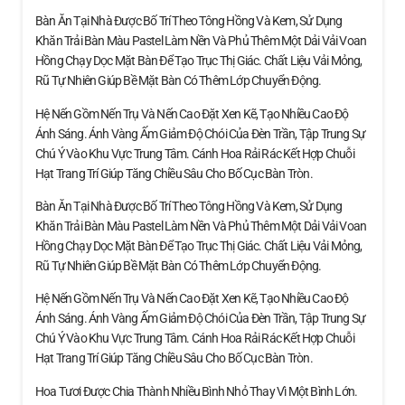
Bàn Ăn Tại Nhà Được Bố Trí Theo Tông Hồng Và Kem, Sử Dụng
Khăn Trải Bàn Màu Pastel Làm Nền Và Phủ Thêm Một Dải Vải Voan
Hồng Chạy Dọc Mặt Bàn Để Tạo Trục Thị Giác. Chất Liệu Vải Mỏng,
Rũ Tự Nhiên Giúp Bề Mặt Bàn Có Thêm Lớp Chuyển Động.
Hệ Nến Gồm Nến Trụ Và Nến Cao Đặt Xen Kẽ, Tạo Nhiều Cao Độ
Ánh Sáng. Ánh Vàng Ấm Giảm Độ Chói Của Đèn Trần, Tập Trung Sự
Chú Ý Vào Khu Vực Trung Tâm. Cánh Hoa Rải Rác Kết Hợp Chuỗi
Hạt Trang Trí Giúp Tăng Chiều Sâu Cho Bố Cục Bàn Tròn.
Bàn Ăn Tại Nhà Được Bố Trí Theo Tông Hồng Và Kem, Sử Dụng
Khăn Trải Bàn Màu Pastel Làm Nền Và Phủ Thêm Một Dải Vải Voan
Hồng Chạy Dọc Mặt Bàn Để Tạo Trục Thị Giác. Chất Liệu Vải Mỏng,
Rũ Tự Nhiên Giúp Bề Mặt Bàn Có Thêm Lớp Chuyển Động.
Hệ Nến Gồm Nến Trụ Và Nến Cao Đặt Xen Kẽ, Tạo Nhiều Cao Độ
Ánh Sáng. Ánh Vàng Ấm Giảm Độ Chói Của Đèn Trần, Tập Trung Sự
Chú Ý Vào Khu Vực Trung Tâm. Cánh Hoa Rải Rác Kết Hợp Chuỗi
Hạt Trang Trí Giúp Tăng Chiều Sâu Cho Bố Cục Bàn Tròn.
Hoa Tươi Được Chia Thành Nhiều Bình Nhỏ Thay Vì Một Bình Lớn.