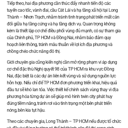
Tiếp theo, hai địa phương cần thúc đẩy nhanh tiến độ các
tuyến cao tốc, vành đai, cầu Cát Lái và hạ tầng xã hội tại Long
Thành – Nhơn Trạch, nhằm tránh tình trạng phát triển mất cân
đối giữa hạ tầng cứng và hạ tầng dịch vụ. Quan trọng không
kém là thiết lập cơ chế điều phối vùng đủ mạnh, có sự tham gia
của Chính phủ, TP HCM và Đồng Nai, nhằm bảo đảm quy
hoạch liên thông, tránh mâu thuẫn về lợi ích địa phương và
chồng chéo chức năng đô thị.
Giới chuyên gia cũng kiến nghị cần mở rộng phạm vi áp dụng
cơ chế đặc thù Nghị quyết 98 của TP HCM ra khu vực Đồng
Nai, đặc biệt là các dự án liên kết vùng và sử dụng nguồn lực
hỗn hợp. Nếu chỉ để TP HCM đơn phương triển khai, hiệu quả
đầu tư sẽ khó lan tỏa. Việc thiết kế chính sách vùng thay vì địa
phương hóa từng dự án sẽ giúp mô hình twin city phát huy
đúng tiềm năng, tránh rơi vào tình trạng một bên phát triển
nóng, bên kia tụt hậu.
Theo các chuyên gia, Long Thành – TP HCM nếu được tổ chức