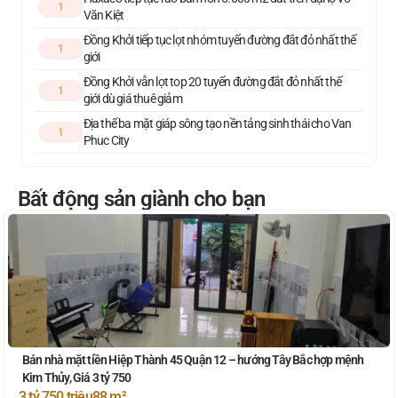
1
Văn Kiệt
Đồng Khởi tiếp tục lọt nhóm tuyến đường đắt đỏ nhất thế
1
giới
Đồng Khởi vẫn lọt top 20 tuyến đường đắt đỏ nhất thế
1
giới dù giá thuê giảm
Địa thế ba mặt giáp sông tạo nền tảng sinh thái cho Van
1
Phuc City
Bất động sản giành cho bạn
Bán nhà mặt tiền Hiệp Thành 45 Quận 12 – hướng Tây Bắc hợp mệnh
Kim Thủy, Giá 3 tỷ 750
3 tỷ 750 triệu
88 m²