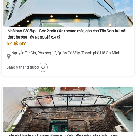
Nhà bán Gò Vấp – Góc 2 mặt tiền thoáng mát, gần chợ Tân Sơn, full nội
thất, hướng Tây Nam, Giá 6.4 tỷ
6.4 tỷ
56m²
Nguyễn Tư Giả, Phường 12, Quận Gò Vấp, Thành phố Hồ Chí Minh
Đăng 9 tháng trước