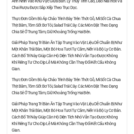
Ánh Nhìn Vào Khu Vực Giữa Bàn. Ly Thủy Tinh Cao, Dao Nĩa Inox Và
Chai Rượu Được Sắp Xếp Theo Trục Dọc.
Thực Đơn Gồm Bò Áp Chảo Trình Bày Trên Thớt Gỗ, Mì Sốt Cà Chua
Thịt Băm, Tôm Sốt Bơ Tỏi, Salad Trái Cây. Các Món Đặt Theo Dạng
Chia Sẻ Ở Trung Tâm, Giữ Khoảng Trống Hai Bên.
Giải Pháp Trang Trí Bàn Ăn Tập Trung Vào Vật Liệu Dễ Chuẩn Bị Như
Một Khăn Trải Bàn, Một Bó Hoa Tươi Tự Cắm, Nến Và Bộ Ly Cơ Bản.
Cách Bố Trí Này Giúp Căn Hộ Diện Tích Nhỏ Vẫn Tạo Được Không
Khí Riêng Tư Cho Dịp Lễ Mà Không Cần Thay Đổi Kết Cấu Không
Gian.
Thực Đơn Gồm Bò Áp Chảo Trình Bày Trên Thớt Gỗ, Mì Sốt Cà Chua
Thịt Băm, Tôm Sốt Bơ Tỏi, Salad Trái Cây. Các Món Đặt Theo Dạng
Chia Sẻ Ở Trung Tâm, Giữ Khoảng Trống Hai Bên.
Giải Pháp Trang Trí Bàn Ăn Tập Trung Vào Vật Liệu Dễ Chuẩn Bị Như
Một Khăn Trải Bàn, Một Bó Hoa Tươi Tự Cắm, Nến Và Bộ Ly Cơ Bản.
Cách Bố Trí Này Giúp Căn Hộ Diện Tích Nhỏ Vẫn Tạo Được Không
Khí Riêng Tư Cho Dịp Lễ Mà Không Cần Thay Đổi Kết Cấu Không
Gian.