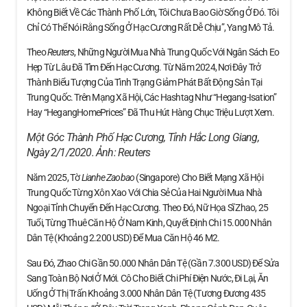
Không Biết Về Các Thành Phố Lớn, Tôi Chưa Bao Giờ Sống Ở Đó. Tôi
Chỉ Có Thể Nói Rằng Sống Ở Hạc Cương Rất Dễ Chịu”, Yang Mô Tả.
Theo
Reuters
, Những Người Mua Nhà Trung Quốc Với Ngân Sách Eo
Hẹp Từ Lâu Đã Tìm Đến Hạc Cương. Từ Năm 2024, Nơi Đây Trở
Thành Biểu Tượng Của Tình Trạng Giảm Phát Bất Động Sản Tại
Trung Quốc. Trên Mạng Xã Hội, Các Hashtag Như “Hegang-Isation”
Hay “HegangHomePrices” Đã Thu Hút Hàng Chục Triệu Lượt Xem.
Một Góc Thành Phố Hạc Cương, Tỉnh Hắc Long Giang,
Ngày 2/1/2020. Ảnh:
Reuters
Năm 2025, Tờ
Lianhe Zaobao
(Singapore) Cho Biết Mạng Xã Hội
Trung Quốc Từng Xôn Xao Với Chia Sẻ Của Hai Người Mua Nhà
Ngoại Tỉnh Chuyển Đến Hạc Cương. Theo Đó, Nữ Họa Sĩ Zhao, 25
Tuổi, Từng Thuê Căn Hộ Ở Nam Kinh, Quyết Định Chi 15.000 Nhân
Dân Tệ (khoảng 2.200 USD) Để Mua Căn Hộ 46 M2.
Sau Đó, Zhao Chi Gần 50.000 Nhân Dân Tệ (gần 7.300 USD) Để Sửa
Sang Toàn Bộ Nơi Ở Mới. Cô Cho Biết Chi Phí Điện Nước, Đi Lại, Ăn
Uống Ở Thị Trấn Khoảng 3.000 Nhân Dân Tệ (tương Đương 435