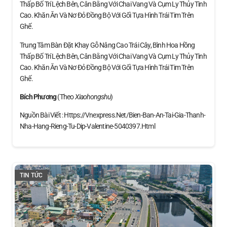
Thấp Bố Trí Lệch Bên, Cân Bằng Với Chai Vang Và Cụm Ly Thủy Tinh
Cao. Khăn Ăn Và Nơ Đỏ Đồng Bộ Với Gối Tựa Hình Trái Tim Trên
Ghế.
Trung Tâm Bàn Đặt Khay Gỗ Nâng Cao Trái Cây, Bình Hoa Hồng
Thấp Bố Trí Lệch Bên, Cân Bằng Với Chai Vang Và Cụm Ly Thủy Tinh
Cao. Khăn Ăn Và Nơ Đỏ Đồng Bộ Với Gối Tựa Hình Trái Tim Trên
Ghế.
Bích Phương
(theo
Xiaohongshu
)
Nguồn Bài Viết : Https://vnexpress.net/bien-Ban-An-Tai-Gia-Thanh-
Nha-Hang-Rieng-Tu-Dip-Valentine-5040397.html
TIN TỨC