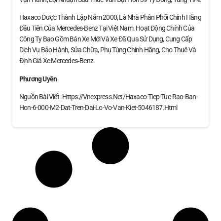
Haxaco Được Thành Lập Năm 2000, Là Nhà Phân Phối Chính Hãng
Đầu Tiên Của Mercedes-Benz Tại Việt Nam. Hoạt Động Chính Của
Công Ty Bao Gồm Bán Xe Mới Và Xe Đã Qua Sử Dụng, Cung Cấp
Dịch Vụ Bảo Hành, Sửa Chữa, Phụ Tùng Chính Hãng, Cho Thuê Và
Định Giá Xe Mercedes‑Benz.
Phương Uyên
Nguồn Bài Viết : Https://vnexpress.net/haxaco-Tiep-Tuc-Rao-Ban-
Hon-6-000-M2-Dat-Tren-Dai-Lo-Vo-Van-Kiet-5046187.html