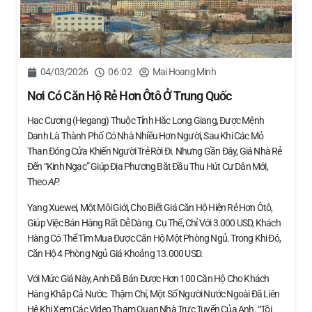
04/03/2026
06:02
Mai Hoang Minh
Nơi Có Căn Hộ Rẻ Hơn Ôtô Ở Trung Quốc
Hạc Cương (Hegang) Thuộc Tỉnh Hắc Long Giang, Được Mệnh
Danh Là Thành Phố Có Nhà Nhiều Hơn Người, Sau Khi Các Mỏ
Than Đóng Cửa Khiến Người Trẻ Rời Đi. Nhưng Gần Đây, Giá Nhà Rẻ
Đến “kinh Ngạc” Giúp Địa Phương Bắt Đầu Thu Hút Cư Dân Mới,
Theo
AP.
Yang Xuewei, Một Môi Giới, Cho Biết Giá Căn Hộ Hiện Rẻ Hơn Ôtô,
Giúp Việc Bán Hàng Rất Dễ Dàng. Cụ Thể, Chỉ Với 3.000 USD, Khách
Hàng Có Thể Tìm Mua Được Căn Hộ Một Phòng Ngủ. Trong Khi Đó,
Căn Hộ 4 Phòng Ngủ Giá Khoảng 13.000 USD.
Với Mức Giá Này, Anh Đã Bán Được Hơn 100 Căn Hộ Cho Khách
Hàng Khắp Cả Nước. Thậm Chí, Một Số Người Nước Ngoài Đã Liên
Hệ Khi Xem Các Video Tham Quan Nhà Trực Tuyến Của Anh. “Tôi