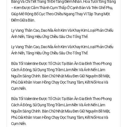
Băng Và Chi Tiết Trang Trí Để Tăng Điểm Nhấn. Hoa Tươi Tông Trắng
– Kem Được Cắm Thành Cụm Thấp Ở Cạnh Bàn Và Trên Ghế Phụ,
Giúp Mở Rộng Bố Cục Theo Chiều Ngang Thay Vì Tập Trung Một
Điểm Giữa Bàn.
Ly Vang Thân Cao, Dao Nĩa Ánh Kim Và Khay Kim Loại Phản Chiếu
Ánh Nến, Tăng Hiệu Ứng Chiều Sâu Cho Tổng Thể.
Ly Vang Thân Cao, Dao Nĩa Ánh Kim Và Khay Kim Loại Phản Chiếu
Ánh Nến, Tăng Hiệu Ứng Chiều Sâu Cho Tổng Thể.
Bữa Tối Valentine Được Tổ Chức Tại Bàn Ăn Gia Đình Theo Phong
Cách Á Đông, Sử Dụng Tông Trầm Làm Nền Và Ánh Nến Làm
Nguồn Sáng Chính. Bàn Chữ Nhật Màu Đen Giữ Nguyên Bề Mặt,
Phủ Dải Khăn Voan Hồng Chạy Dọc Trung Tâm, Kết Nối Hoa Và
Cụm Nến.
Bữa Tối Valentine Được Tổ Chức Tại Bàn Ăn Gia Đình Theo Phong
Cách Á Đông, Sử Dụng Tông Trầm Làm Nền Và Ánh Nến Làm
Nguồn Sáng Chính. Bàn Chữ Nhật Màu Đen Giữ Nguyên Bề Mặt,
Phủ Dải Khăn Voan Hồng Chạy Dọc Trung Tâm, Kết Nối Hoa Và
Cụm Nến.