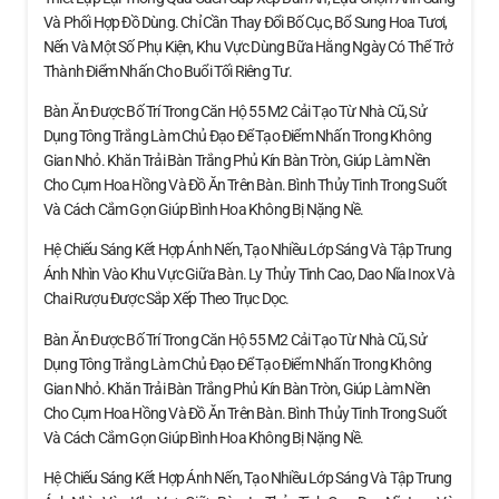
Và Phối Hợp Đồ Dùng. Chỉ Cần Thay Đổi Bố Cục, Bổ Sung Hoa Tươi,
Nến Và Một Số Phụ Kiện, Khu Vực Dùng Bữa Hằng Ngày Có Thể Trở
Thành Điểm Nhấn Cho Buổi Tối Riêng Tư.
Bàn Ăn Được Bố Trí Trong Căn Hộ 55 M2 Cải Tạo Từ Nhà Cũ, Sử
Dụng Tông Trắng Làm Chủ Đạo Để Tạo Điểm Nhấn Trong Không
Gian Nhỏ. Khăn Trải Bàn Trắng Phủ Kín Bàn Tròn, Giúp Làm Nền
Cho Cụm Hoa Hồng Và Đồ Ăn Trên Bàn. Bình Thủy Tinh Trong Suốt
Và Cách Cắm Gọn Giúp Bình Hoa Không Bị Nặng Nề.
Hệ Chiếu Sáng Kết Hợp Ánh Nến, Tạo Nhiều Lớp Sáng Và Tập Trung
Ánh Nhìn Vào Khu Vực Giữa Bàn. Ly Thủy Tinh Cao, Dao Nĩa Inox Và
Chai Rượu Được Sắp Xếp Theo Trục Dọc.
Bàn Ăn Được Bố Trí Trong Căn Hộ 55 M2 Cải Tạo Từ Nhà Cũ, Sử
Dụng Tông Trắng Làm Chủ Đạo Để Tạo Điểm Nhấn Trong Không
Gian Nhỏ. Khăn Trải Bàn Trắng Phủ Kín Bàn Tròn, Giúp Làm Nền
Cho Cụm Hoa Hồng Và Đồ Ăn Trên Bàn. Bình Thủy Tinh Trong Suốt
Và Cách Cắm Gọn Giúp Bình Hoa Không Bị Nặng Nề.
Hệ Chiếu Sáng Kết Hợp Ánh Nến, Tạo Nhiều Lớp Sáng Và Tập Trung