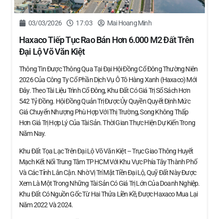
03/03/2026
17:03
Mai Hoang Minh
Haxaco Tiếp Tục Rao Bán Hơn 6.000 M2 Đất Trên
Đại Lộ Võ Văn Kiệt
Thông Tin Được Thông Qua Tại Đại Hội Đồng Cổ Đông Thường Niên
2026 Của Công Ty Cổ Phần Dịch Vụ Ô Tô Hàng Xanh (Haxaco) Mới
Đây. Theo Tài Liệu Trình Cổ Đông, Khu Đất Có Giá Trị Sổ Sách Hơn
542 Tỷ Đồng. Hội Đồng Quản Trị Được Ủy Quyền Quyết Định Mức
Giá Chuyển Nhượng Phù Hợp Với Thị Trường, Song Không Thấp
Hơn Giá Trị Hợp Lý Của Tài Sản. Thời Gian Thực Hiện Dự Kiến Trong
Năm Nay.
Khu Đất Tọa Lạc Trên Đại Lộ Võ Văn Kiệt – Trục Giao Thông Huyết
Mạch Kết Nối Trung Tâm TP HCM Với Khu Vực Phía Tây Thành Phố
Và Các Tỉnh Lân Cận. Nhờ Vị Trí Mặt Tiền Đại Lộ, Quỹ Đất Này Được
Xem Là Một Trong Những Tài Sản Có Giá Trị Lớn Của Doanh Nghiệp.
Khu Đất Có Nguồn Gốc Từ Hai Thửa Liền Kề, Được Haxaco Mua Lại
Năm 2022 Và 2024.