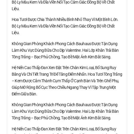
Bộ Ly Màu Kem Và Đĩa Viền Nổi Tạo Cảm Giác Đồng Bộ Về Chất
Liệu.
Hoa Tươi Được Chia Thành Nhiều Bình Nhỏ Thay Vì Một Bình Lớn.
Bộ Ly Màu Kem Và Đĩa Viền Nổi Tạo Cảm Giác Đồng Bộ Về Chất
Liệu.
Không Gian Phòng Khách Phong Cách Bauhaus Được Tận Dụng
Làm Khu Vực Dùng Bữa Cho Dịp Valentine. Hai Lớp Khăn Trải Bàn
Tông Trắng – Bạc Phủ Chồng, Tạo Bề Mặt Ánh Kim Bắt Sáng.
Hệ Nến Cao Thấp Đan Xen Đặt Trên Chân Kim Loại, Bổ Sung Ruy
Băng Và Chi Tiết Trang Trí Để Tăng Điểm Nhấn. Hoa Tươi Tông Trắng
– Kem Được Cắm Thành Cụm Thấp Ở Cạnh Bàn Và Trên Ghế Phụ,
Giúp Mở Rộng Bố Cục Theo Chiều Ngang Thay Vì Tập Trung Một
Điểm Giữa Bàn.
Không Gian Phòng Khách Phong Cách Bauhaus Được Tận Dụng
Làm Khu Vực Dùng Bữa Cho Dịp Valentine. Hai Lớp Khăn Trải Bàn
Tông Trắng – Bạc Phủ Chồng, Tạo Bề Mặt Ánh Kim Bắt Sáng.
Hệ Nến Cao Thấp Đan Xen Đặt Trên Chân Kim Loại, Bổ Sung Ruy