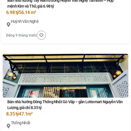
Bán nhà hướng Tây Nam đường Huỳnh Văn Nghệ Tân Bình – Hợp
mệnh Kim và Thổ, giá 6.98 tỷ
6.98 tỷ
56.14 m²
Huỳnh Văn Nghệ
Đăng 9 tháng trước
Bán nhà hướng Đông Thống Nhất Gò Vấp – gần Lottemart Nguyễn Văn
Lượng, giá chỉ 8.35 tỷ
8.35 tỷ
47.1m²
Thống Nhất