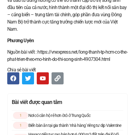
và đầu tư đúng hướng có thể trở thành cặp đô thị song sinh
đầu tiên của cả nước, hình thành một đại đô thị kết nối sân bay
– cảng biển – trung tâm tài chính, góp phần đưa vùng Đông
Nam Bộ trở thành cực tăng trưởng chiến lược mới của Việt
Nam.
Phương Uyên
Nguồn bài viết : https://vnexpress.net/long-thanh-tp-hcm-co-the-
phat-trien-theo-mo-hinh-do-thi-song-sinh-4907304.html
Chia sẻ bài viết
Bài viết được quan tâm
Nơi có căn hộ rẻ hơn ôtô ở Trung Quốc
1
Biến bàn ăn tại gia thành ‘nhà hàng’ riêng tư dịp Valentine
1
Haxaco tiếp tục rao bán hơn 6.000 m2 đất trên đại lộ Võ