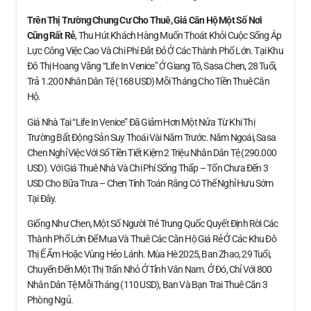
Trên Thị Trường Chung Cư Cho Thuê, Giá Căn Hộ
Một Số Nơi
Cũng Rất Rẻ
, Thu Hút Khách Hàng Muốn Thoát Khỏi Cuộc Sống Áp
Lực Công Việc Cao Và Chi Phí Đắt Đỏ Ở Các Thành Phố Lớn. Tại Khu
Đô Thị Hoang Vắng “Life In Venice” Ở Giang Tô, Sasa Chen, 28 Tuổi,
Trả 1.200 Nhân Dân Tệ (168 USD) Mỗi Tháng Cho Tiền Thuê Căn
Hộ.
Giá Nhà Tại “Life In Venice” Đã Giảm Hơn Một Nửa Từ Khi Thị
Trường Bất Động Sản Suy Thoái Vài Năm Trước. Năm Ngoái, Sasa
Chen Nghỉ Việc Với Số Tiền Tiết Kiệm 2 Triệu Nhân Dân Tệ (290.000
USD). Với Giá Thuê Nhà Và Chi Phí Sống Thấp – Tốn Chưa Đến 3
USD Cho Bữa Trưa – Chen Tính Toán Rằng Có Thể Nghỉ Hưu Sớm
Tại Đây.
Giống Như Chen, Một Số Người Trẻ Trung Quốc Quyết Định Rời Các
Thành Phố Lớn Để Mua Và Thuê Các Căn Hộ Giá Rẻ Ở Các Khu Đô
Thị Ế Ẩm Hoặc Vùng Hẻo Lánh. Mùa Hè 2025, Ban Zhao, 29 Tuổi,
Chuyển Đến Một Thị Trấn Nhỏ Ở Tỉnh Vân Nam. Ở Đó, Chỉ Với 800
Nhân Dân Tệ Mỗi Tháng (110 USD), Ban Và Bạn Trai Thuê Căn 3
Phòng Ngủ.