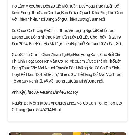
Họ Làm Việc Chưa Đến 20 Giờ Một Tuần, Dạy Yoga Trực Tuyến Để
Kiếm Sống. Thời Gian Còn Lại, Ban Đi Dạo Quanh Khu Phố, Thư Giãn
Với Thiên Nhiên. “Tôi Đang Sống Ở Thiên Đường”, Ban Nói.
Dù Chưa Có Thống Kê Chính Thức Về Lượng Người Rời Bỏ Lực
Lượng Lao Động Những Năm Gần Đây, Dữ Liệu Cho Thấy Từ 2019
Đến 2024, Bắc Kinh Đã Mất 1,6 Triệu Người Ở Độ Tuổi 20 Và Đầu 30.
Giáo Sư Tài Chính Chen Zhiwu Tại Đại Học Hong Kong Cho Biết Chi
Phí Sinh Hoạt Cao Hơn Và Ít Cơ Hội Việc Làm Ở Các Thành Phố Lớn
Đang Thúc Đẩy Mọi Người Chuyển Đến Những Nơi Có Chi Phí Sinh
Hoạt Rẻ Hơn. “Đó Là Điều Tự Nhiên. Giới Trẻ Đang Đối Mặt Với Thực
Tế Và Suy Nghĩ Rất Kỹ Về Tương Lai Của Mình”, Ông Nói.
Anh Kỳ
(
Theo AP, Reuters, Lianhe Zaobao)
Nguồn Bài Viết : Https://vnexpress.net/noi-Co-Can-Ho-Re-Hon-Oto-
O-Trung-Quoc-5046214.html