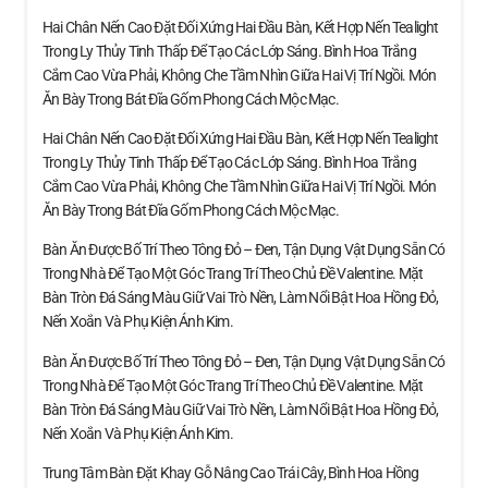
Hai Chân Nến Cao Đặt Đối Xứng Hai Đầu Bàn, Kết Hợp Nến Tealight
Trong Ly Thủy Tinh Thấp Để Tạo Các Lớp Sáng. Bình Hoa Trắng
Cắm Cao Vừa Phải, Không Che Tầm Nhìn Giữa Hai Vị Trí Ngồi. Món
Ăn Bày Trong Bát Đĩa Gốm Phong Cách Mộc Mạc.
Hai Chân Nến Cao Đặt Đối Xứng Hai Đầu Bàn, Kết Hợp Nến Tealight
Trong Ly Thủy Tinh Thấp Để Tạo Các Lớp Sáng. Bình Hoa Trắng
Cắm Cao Vừa Phải, Không Che Tầm Nhìn Giữa Hai Vị Trí Ngồi. Món
Ăn Bày Trong Bát Đĩa Gốm Phong Cách Mộc Mạc.
Bàn Ăn Được Bố Trí Theo Tông Đỏ – Đen, Tận Dụng Vật Dụng Sẵn Có
Trong Nhà Để Tạo Một Góc Trang Trí Theo Chủ Đề Valentine. Mặt
Bàn Tròn Đá Sáng Màu Giữ Vai Trò Nền, Làm Nổi Bật Hoa Hồng Đỏ,
Nến Xoắn Và Phụ Kiện Ánh Kim.
Bàn Ăn Được Bố Trí Theo Tông Đỏ – Đen, Tận Dụng Vật Dụng Sẵn Có
Trong Nhà Để Tạo Một Góc Trang Trí Theo Chủ Đề Valentine. Mặt
Bàn Tròn Đá Sáng Màu Giữ Vai Trò Nền, Làm Nổi Bật Hoa Hồng Đỏ,
Nến Xoắn Và Phụ Kiện Ánh Kim.
Trung Tâm Bàn Đặt Khay Gỗ Nâng Cao Trái Cây, Bình Hoa Hồng