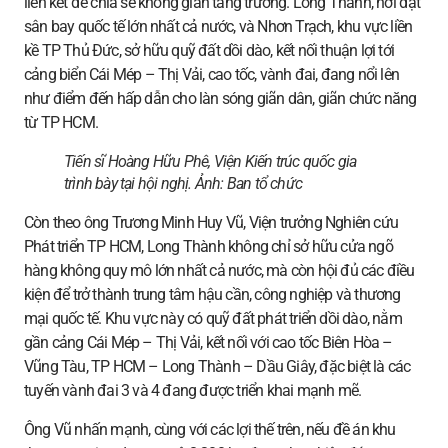
liên kết để chia sẻ không gian tăng trưởng. Long Thành, nơi đặt
sân bay quốc tế lớn nhất cả nước, và Nhơn Trạch, khu vực liền
kề TP Thủ Đức, sở hữu quỹ đất dồi dào, kết nối thuận lợi tới
cảng biển Cái Mép – Thị Vải, cao tốc, vành đai, đang nổi lên
như điểm đến hấp dẫn cho làn sóng giãn dân, giãn chức năng
từ TP HCM.
Tiến sĩ Hoàng Hữu Phê, Viện Kiến trúc quốc gia
trình bày tại hội nghị. Ảnh:
B
an tổ chức
Còn theo ông Trương Minh Huy Vũ, Viện trưởng Nghiên cứu
Phát triển TP HCM, Long Thành không chỉ sở hữu cửa ngõ
hàng không quy mô lớn nhất cả nước, mà còn hội đủ các điều
kiện để trở thành trung tâm hậu cần, công nghiệp và thương
mại quốc tế. Khu vực này có quỹ đất phát triển dồi dào, nằm
gần cảng Cái Mép – Thị Vải, kết nối với cao tốc Biên Hòa –
Vũng Tàu, TP HCM – Long Thành – Dầu Giây, đặc biệt là các
tuyến vành đai 3 và 4 đang được triển khai mạnh mẽ.
Ông Vũ nhấn mạnh, cùng với các lợi thế trên, nếu đề án khu