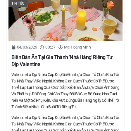
TIN TỨC
04/03/2026
00:27
Mai Hoang Minh
Biến Bàn Ăn Tại Gia Thành ‘nhà Hàng’ Riêng Tư
Dịp Valentine
Valentine Là Dịp Nhiều Cặp Đôi, Gia Đình Lựa Chọn Tổ Chức Bữa Tối
Tại Nhà Thay Vì Ra Ngoài. Không Gian Quen Thuộc Có Thể Được
Thiết Lập Lại Thông Qua Cách Sắp Xếp Bàn Ăn, Lựa Chọn Ánh Sáng
Và Phối Hợp Đồ Dùng. Chỉ Cần Thay Đổi Bố Cục, Bổ Sung Hoa Tươi,
Nến Và Một Số Phụ Kiện, Khu Vực Dùng Bữa Hằng Ngày Có Thể Trở
Thành Điểm Nhấn Cho Buổi Tối Riêng Tư.
Valentine Là Dịp Nhiều Cặp Đôi, Gia Đình Lựa Chọn Tổ Chức Bữa Tối
Tại Nhà Thay Vì Ra Ngoài. Không Gian Quen Thuộc Có Thể Được
Thiết Lập Lại Thông Qua Cách Sắp Xếp Bàn Ăn, Lựa Chọn Ánh Sáng