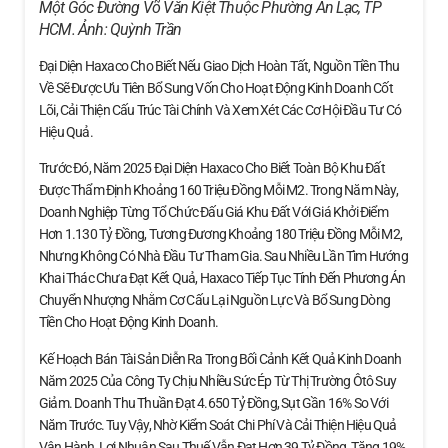
Một Góc Đường Võ Văn Kiệt Thuộc Phường An Lạc, TP
HCM. Ảnh:
Quỳnh Trần
Đại Diện Haxaco Cho Biết Nếu Giao Dịch Hoàn Tất, Nguồn Tiền Thu
Về Sẽ Được Ưu Tiên Bổ Sung Vốn Cho Hoạt Động Kinh Doanh Cốt
Lõi, Cải Thiện Cấu Trúc Tài Chính Và Xem Xét Các Cơ Hội Đầu Tư Có
Hiệu Quả.
Trước Đó, Năm 2025 Đại Diện Haxaco Cho Biết Toàn Bộ Khu Đất
Được Thẩm Định Khoảng 160 Triệu Đồng Mỗi M2. Trong Năm Này,
Doanh Nghiệp Từng Tổ Chức Đấu Giá Khu Đất Với Giá Khởi Điểm
Hơn 1.130 Tỷ Đồng, Tương Đương Khoảng 180 Triệu Đồng Mỗi M2,
Nhưng Không Có Nhà Đầu Tư Tham Gia. Sau Nhiều Lần Tìm Hướng
Khai Thác Chưa Đạt Kết Quả, Haxaco Tiếp Tục Tính Đến Phương Án
Chuyển Nhượng Nhằm Cơ Cấu Lại Nguồn Lực Và Bổ Sung Dòng
Tiền Cho Hoạt Động Kinh Doanh.
Kế Hoạch Bán Tài Sản Diễn Ra Trong Bối Cảnh Kết Quả Kinh Doanh
Năm 2025 Của Công Ty Chịu Nhiều Sức Ép Từ Thị Trường Ôtô Suy
Giảm. Doanh Thu Thuần Đạt 4.650 Tỷ Đồng, Sụt Gần 16% So Với
Năm Trước. Tuy Vậy, Nhờ Kiểm Soát Chi Phí Và Cải Thiện Hiệu Quả
Vận Hành, Lợi Nhuận Sau Thuế Vẫn Đạt Hơn 39 Tỷ Đồng, Tăng 19%.