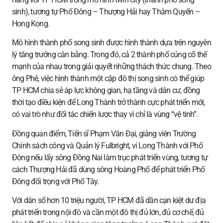
sinh), tương tự Phố Đông – Thượng Hải hay Thâm Quyến –
Hong Kong.
Mô hình thành phố song sinh được hình thành dựa trên nguyên
lý tăng trưởng cân bằng. Trong đó, cả 2 thành phố củng cố thế
mạnh của nhau trong giải quyết những thách thức chung. Theo
ông Phê, việc hình thành một cặp đô thị song sinh có thể giúp
TP HCM chia sẻ áp lực không gian, hạ tầng và dân cư, đồng
thời tạo điều kiện để Long Thành trở thành cực phát triển mới,
có vai trò như đối tác chiến lược thay vì chỉ là vùng “vệ tinh”.
Đồng quan điểm, Tiến sĩ Phạm Văn Đại, giảng viên Trường
Chính sách công và Quản lý Fulbright, ví Long Thành với Phố
Đông nếu lấy sông Đồng Nai làm trục phát triển vùng, tương tự
cách Thượng Hải đã dùng sông Hoàng Phố để phát triển Phố
Đông đối trọng với Phố Tây.
Với dân số hơn 10 triệu người, TP HCM đã dần cạn kiệt dư địa
phát triển trong nội đô và cần một đô thị đủ lớn, đủ cơ chế, đủ