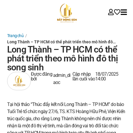
Trang chủ
/
Long Thành – TP HCM có thể phát triển theo mô hình đô…
Long Thành – TP HCM có thể
phát triển theo mô hình đô thị
song sinh
Được đăng
Cập nhập
18/07/2025
admin_di
bởi
lần cuối vào
14:00
aoc
Tại hội thảo “Thúc đẩy kết nối Long Thành – TP HCM” do báo
Tuổi Trẻ tổ chức ngày 27/6, TS. KTS Hoàng Hữu Phê, Viện Kiến
trúc quốc gia, cho rằng Long Thành không nên chỉ được nhìn
nhận là một đô thị vệ tinh, mà cần đóng vai trò đối tác chức
năng với TP HCM trong mô hình twin city (thành phố song