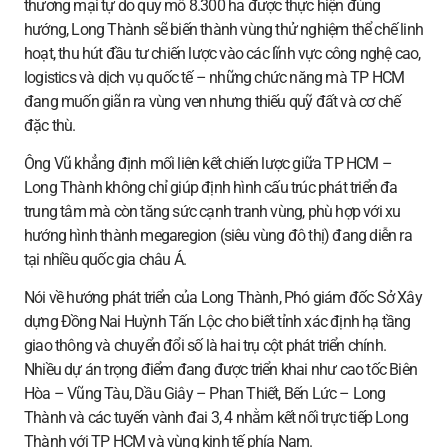
thương mại tự do quy mô 8.300 ha được thực hiện đúng
hướng, Long Thành sẽ biến thành vùng thử nghiệm thể chế linh
hoạt, thu hút đầu tư chiến lược vào các lĩnh vực công nghệ cao,
logistics và dịch vụ quốc tế – những chức năng mà TP HCM
đang muốn giãn ra vùng ven nhưng thiếu quỹ đất và cơ chế
đặc thù.
Ông Vũ khẳng định mối liên kết chiến lược giữa TP HCM –
Long Thành không chỉ giúp định hình cấu trúc phát triển đa
trung tâm mà còn tăng sức cạnh tranh vùng, phù hợp với xu
hướng hình thành megaregion (siêu vùng đô thị) đang diễn ra
tại nhiều quốc gia châu Á.
Nói về hướng phát triển của Long Thành, Phó giám đốc Sở Xây
dựng Đồng Nai Huỳnh Tấn Lộc cho biết tỉnh xác định hạ tầng
giao thông và chuyển đổi số là hai trụ cột phát triển chính.
Nhiều dự án trọng điểm đang được triển khai như cao tốc Biên
Hòa – Vũng Tàu, Dầu Giây – Phan Thiết, Bến Lức – Long
Thành và các tuyến vành đai 3, 4 nhằm kết nối trực tiếp Long
Thành với TP HCM và vùng kinh tế phía Nam.