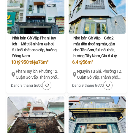
Nhà bán Gò Vấp Phan Huy
Nhà bán Gò Vấp – Góc 2
Ích – Mặt tiền hẻm xe hơi,
mặt tiền thoáng mát, gần
full nội thất cao cấp, hướng
chợ Tân Sơn, full nội thất,
Đông Nam
hướng Tây Nam, Giá 6.4 tỷ
10 tỷ 950 triệu
76m²
6.4 tỷ
56m²
Phan Huy Ích, Phường 12,
Nguyễn Tư Giả, Phường 12,
Quận Gò Vấp, Thành phố
Quận Gò Vấp, Thành phố
Hồ Chí Minh
Hồ Chí Minh
Đăng 9 tháng trước
Đăng 9 tháng trước