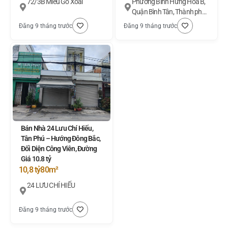
72/3B Miếu Gò Xoài
Phường Bình Hưng Hoà B,
Quận Bình Tân, Thành phố
Hồ Chí Minh
Đăng 9 tháng trước
Đăng 9 tháng trước
Bán Nhà 24 Lưu Chí Hiếu,
Tân Phú – Hướng Đông Bắc,
Đối Diện Công Viên, Đường
Giá 10.8 tỷ
10,8 tỷ
80m²
24 LƯU CHÍ HIẾU
Đăng 9 tháng trước