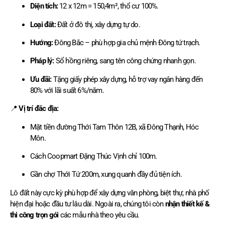
Diện tích:
12 x 12m = 150,4m², thổ cư 100%.
Loại đất:
Đất ở đô thị, xây dựng tự do.
Hướng:
Đông Bắc – phù hợp gia chủ mệnh Đông tứ trạch.
Pháp lý:
Sổ hồng riêng, sang tên công chứng nhanh gọn.
Ưu đãi:
Tặng giấy phép xây dựng, hỗ trợ vay ngân hàng đến
80% với lãi suất 6%/năm.
📍
Vị trí đắc địa:
Mặt tiền đường Thới Tam Thôn 12B, xã Đông Thạnh, Hóc
Môn.
Cách Coopmart Đặng Thúc Vịnh chỉ 100m.
Gần chợ Thới Tứ 200m, xung quanh đầy đủ tiện ích.
Lô đất này cực kỳ phù hợp để xây dựng văn phòng, biệt thự, nhà phố
hiện đại hoặc đầu tư lâu dài. Ngoài ra, chúng tôi còn
nhận thiết kế &
thi công trọn gói
các mẫu nhà theo yêu cầu.