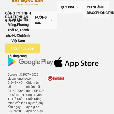
QUY ĐỊNH
CHI NHÁNH
DIAOCPHONGTHU
CÔNG TY TNHH
ĐẦU TƯ NHÂN
HƯỚNG
Số 432 Lê Thị
GIA PHÁT
DẪN
Riêng, Phường
Thới An, Thành
phố Hồ Chí Minh,
Việt Nam
0921.456.969
Tải ứng dụng
Copyright © 2007 – 2025
diaocphongthuy.com
Giấy ĐKKD
Chịu trách
số
nhiệm nội
0314000642
dung GP ICP:
do Sở KHĐT
Ông Huỳnh
TP Hồ Chí
Quốc Dũng
Minh cấp lần
Quy chế, quy
đầu ngày
định giao
08/09/2016
dịch có hiệu