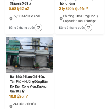
3 lầu giá 5.68 tỷ
hồng riêng
5.68 tỷ
52m2
3 tỷ 890 triệu
44m²
72/3B Miếu Gò Xoài
Phường Bình Hưng Hoà B,
Quận Bình Tân, Thành phố
Hồ Chí Minh
Đăng 9 tháng trước
Đăng 9 tháng trước
Bán Nhà 24 Lưu Chí Hiếu,
Tân Phú – Hướng Đông Bắc,
Đối Diện Công Viên, Đường
Giá 10.8 tỷ
10,8 tỷ
80m²
24 LƯU CHÍ HIẾU