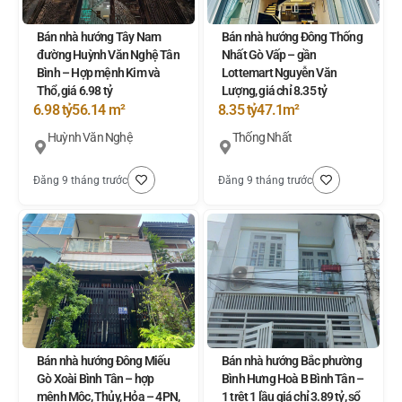
Bán nhà hướng Tây Nam
Bán nhà hướng Đông Thống
đường Huỳnh Văn Nghệ Tân
Nhất Gò Vấp – gần
Bình – Hợp mệnh Kim và
Lottemart Nguyễn Văn
Thổ, giá 6.98 tỷ
Lượng, giá chỉ 8.35 tỷ
6.98 tỷ
56.14 m²
8.35 tỷ
47.1m²
Huỳnh Văn Nghệ
Thống Nhất
Đăng 9 tháng trước
Đăng 9 tháng trước
Bán nhà hướng Đông Miếu
Bán nhà hướng Bắc phường
Gò Xoài Bình Tân – hợp
Bình Hưng Hoà B Bình Tân –
mệnh Mộc, Thủy, Hỏa – 4PN,
1 trệt 1 lầu giá chỉ 3.89 tỷ, sổ