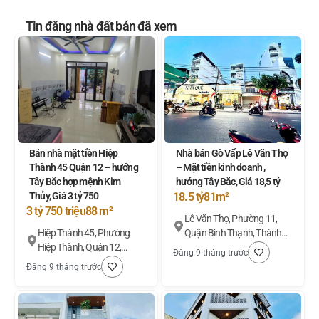
Tin đăng nhà đất bán đã xem
Bán nhà mặt tiền Hiệp
Nhà bán Gò Vấp Lê Văn Thọ
Thành 45 Quận 12 – hướng
– Mặt tiền kinh doanh ,
Tây Bắc hợp mệnh Kim
hướng Tây Bắc, Giá 18,5 tỷ
Thủy, Giá 3 tỷ 750
18.5 tỷ
81m²
3 tỷ 750 triệu
88 m²
Lê Văn Thọ, Phường 11,
Hiệp Thành 45, Phường
Quận Bình Thạnh, Thành
Hiệp Thành, Quận 12,
phố Hồ Chí Minh
Đăng 9 tháng trước
Thành phố Hồ Chí Minh
Đăng 9 tháng trước