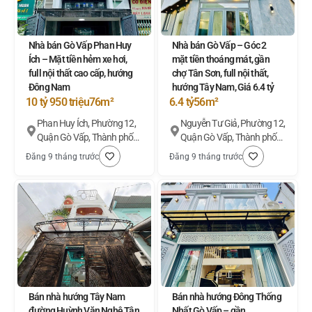
Nhà bán Gò Vấp Phan Huy
Nhà bán Gò Vấp – Góc 2
Ích – Mặt tiền hẻm xe hơi,
mặt tiền thoáng mát, gần
full nội thất cao cấp, hướng
chợ Tân Sơn, full nội thất,
Đông Nam
hướng Tây Nam, Giá 6.4 tỷ
10 tỷ 950 triệu
76m²
6.4 tỷ
56m²
Phan Huy Ích, Phường 12,
Nguyễn Tư Giả, Phường 12,
Quận Gò Vấp, Thành phố
Quận Gò Vấp, Thành phố
Hồ Chí Minh
Hồ Chí Minh
Đăng 9 tháng trước
Đăng 9 tháng trước
Bán nhà hướng Tây Nam
Bán nhà hướng Đông Thống
đường Huỳnh Văn Nghệ Tân
Nhất Gò Vấp – gần