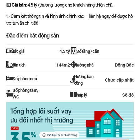
💵
Giá bán:
4,5 tỷ (thương lượng cho khách hàng thiện chí).
✨ Cam kết thông tin và hình ảnh chính xác – liên hệ ngay để được hỗ
trợ tư vấn chi tiết!
Đặc điểm bất động sản
Mức giá
Số tầng / căn
4,5 tỷ
Diện tích
Hướng nhà
144m2
Đông Bắc
Hướng ban
Số phòng ngủ
Chưa cập nhật
công
Số phòng tắm,
Pháp lý
Sổ đỏ
WC