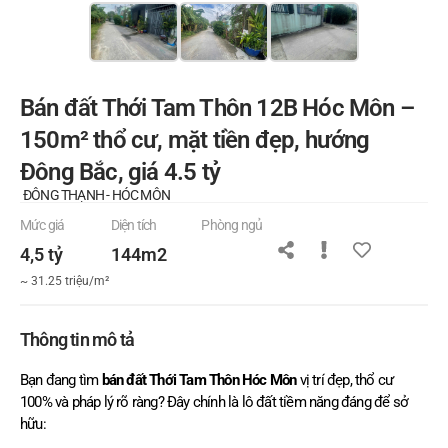
Bán đất Thới Tam Thôn 12B Hóc Môn –
150m² thổ cư, mặt tiền đẹp, hướng
Đông Bắc, giá 4.5 tỷ
ĐÔNG THẠNH - HÓC MÔN
Mức giá
Diện tích
Phòng ngủ
4,5 tỷ
144m2
~ 31.25 triệu/m²
Thông tin mô tả
Bạn đang tìm
bán đất Thới Tam Thôn Hóc Môn
vị trí đẹp, thổ cư
100% và pháp lý rõ ràng? Đây chính là lô đất tiềm năng đáng để sở
hữu: