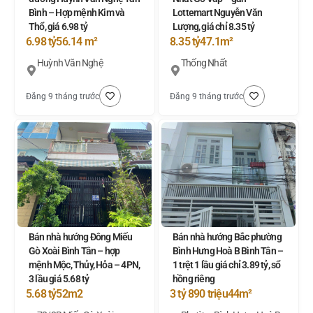
Bình – Hợp mệnh Kim và
Lottemart Nguyễn Văn
Thổ, giá 6.98 tỷ
Lượng, giá chỉ 8.35 tỷ
6.98 tỷ
56.14 m²
8.35 tỷ
47.1m²
Huỳnh Văn Nghệ
Thống Nhất
Đăng 9 tháng trước
Đăng 9 tháng trước
Bán nhà hướng Đông Miếu
Bán nhà hướng Bắc phường
Gò Xoài Bình Tân – hợp
Bình Hưng Hoà B Bình Tân –
mệnh Mộc, Thủy, Hỏa – 4PN,
1 trệt 1 lầu giá chỉ 3.89 tỷ, sổ
3 lầu giá 5.68 tỷ
hồng riêng
5.68 tỷ
52m2
3 tỷ 890 triệu
44m²