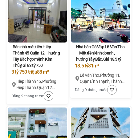
Bán nhà mặt tiền Hiệp
Nhà bán Gò Vấp Lê Văn Thọ
Thành 45 Quận 12 – hướng
– Mặt tiền kinh doanh ,
Tây Bắc hợp mệnh Kim
hướng Tây Bắc, Giá 18,5 tỷ
Thủy, Giá 3 tỷ 750
18.5 tỷ
81m²
3 tỷ 750 triệu
88 m²
Lê Văn Thọ, Phường 11,
Hiệp Thành 45, Phường
Quận Bình Thạnh, Thành
Hiệp Thành, Quận 12,
phố Hồ Chí Minh
Đăng 9 tháng trước
Thành phố Hồ Chí Minh
Đăng 9 tháng trước