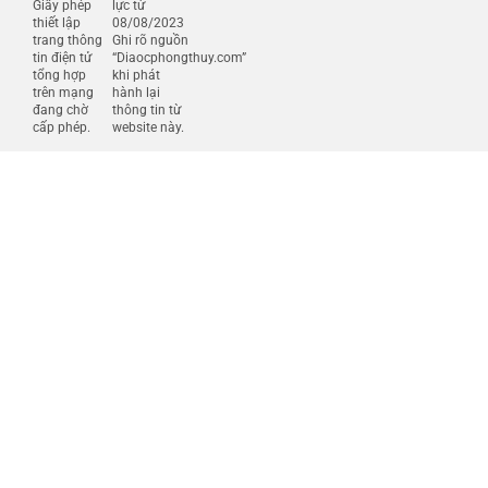
Giấy phép
lực từ
thiết lập
08/08/2023
trang thông
Ghi rõ nguồn
tin điện tử
“Diaocphongthuy.com”
tổng hợp
khi phát
trên mạng
hành lại
đang chờ
thông tin từ
cấp phép.
website này.