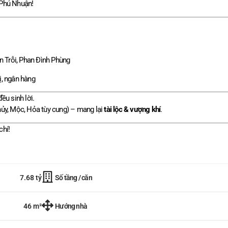
 Phú Nhuận!
n Trỗi, Phan Đình Phùng
ị, ngân hàng
ều sinh lời.
ủy, Mộc, Hỏa tùy cung) – mang lại
tài lộc & vượng khí
.
chí!
Số tầng / căn
7.68 tỷ
Hướng nhà
46 m²