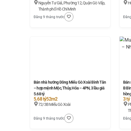
Nguyễn Tư Giả, Phường 12, Quận Gò Vấp,
H
Thành phố Hồ Chí Minh
Đăng 9 tháng trước
Đăng
Bán nhà hướng Đông Miếu Gò Xoài Bình Tân
Bán 
– hợp mệnh Mộc, Thủy, Hỏa – 4PN, 3 lầu giá
B Bìn
5.68 tỷ
hồng
5.68 tỷ
52m2
3 tỷ
72/3B Miếu Gò Xoài
P
T
Đăng 9 tháng trước
Đăng