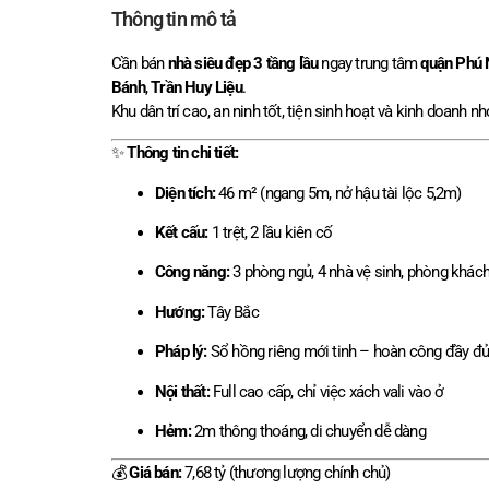
Thông tin mô tả
Cần bán
nhà siêu đẹp 3 tầng lầu
ngay trung tâm
quận Phú
Bánh
,
Trần Huy Liệu
.
Khu dân trí cao, an ninh tốt, tiện sinh hoạt và kinh doanh nh
✨
Thông tin chi tiết:
Diện tích:
46 m² (ngang 5m, nở hậu tài lộc 5,2m)
Kết cấu:
1 trệt, 2 lầu kiên cố
Công năng:
3 phòng ngủ, 4 nhà vệ sinh, phòng khách
Hướng:
Tây Bắc
Pháp lý:
Sổ hồng riêng mới tinh – hoàn công đầy đ
Nội thất:
Full cao cấp, chỉ việc xách vali vào ở
Hẻm:
2m thông thoáng, di chuyển dễ dàng
💰
Giá bán:
7,68 tỷ (thương lượng chính chủ)