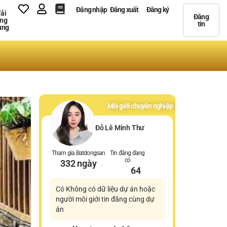
Đăng nhập
Đăng xuất
Đăng ký
ải
Đăng
ng
tin
ụng
Môi giới chuyên nghiệp
Đỗ Lê Minh Thư
Tham gia Batdongsan
Tin đăng đang
có
332 ngày
64
Có Không có dữ liệu dự án hoặc
người môi giới tin đăng cùng dự
án