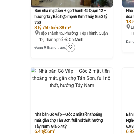
Bán nhà mặt tiền Hiệp Thành 45 Quận 12 –
Nhà 
hướng Tây Bắc hợp mệnh Kim Thủy, Giá 3 tỷ
doan
18.5
750
3 tỷ 750 triệu
88 m²
Lê Văn Thọ
Hiệp Thành 45, Phường Hiệp Thành, Quận
T
12, Thành phố Hồ Chí Minh
Đăng
Đăng 9 tháng trước
Nhà bán Gò Vấp – Góc 2 mặt tiền thoáng
Bán 
mát, gần chợ Tân Sơn, full nội thất, hướng
Nghệ
Tây Nam, Giá 6.4 tỷ
6.98 
6.4 tỷ
56m²
6.98