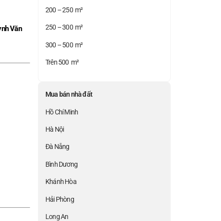
200 – 250 m²
250 – 300 m²
nh Văn
300 – 500 m²
Trên 500 m²
Mua bán nhà đất
Hồ Chí Minh
Hà Nội
Đà Nẵng
Bình Dương
Khánh Hòa
Hải Phòng
Long An