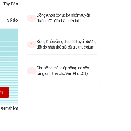
Tây Bắc
Đồng Khởi tiếp tục lọt nhóm tuyến
1
Sổ đỏ
đường đắt đỏ nhất thế giới
Đồng Khởi vẫn lọt top 20 tuyến đường
1
đắt đỏ nhất thế giới dù giá thuê giảm
Địa thế ba mặt giáp sông tạo nền
1
tảng sinh thái cho Van Phuc City
Xem thêm