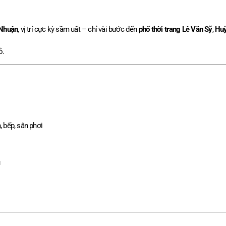
 Nhuận
, vị trí cực kỳ sầm uất – chỉ vài bước đến
phố thời trang Lê Văn Sỹ
,
Huỳ
ỏ.
, bếp, sân phơi
ủ