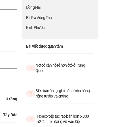
Đồng Nai
Bà Rịa Vũng Tàu
Bình Phước
Bài viết được quan tâm
Nơi có căn hộ rẻ hơn ôtô ở Trung
1
Quốc
Biến bàn ăn tại gia thành ‘nhà hàng’
1
riêng tư dịp Valentine
3 tầng
Tây Bắc
Haxaco tiếp tục rao bán hơn 6.000
1
m2 đất trên đại lộ Võ Văn Kiệt