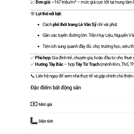
📈
Đơn giá:
~167 triệu/m² – mức giá cực tốt tại trung tâm
🌸
Lợi thế nổi bật:
Cách
phố thời trang Lê Văn Sỹ
chỉ vài phút
Gần các tuyến đường lớn: Trần Huy Liệu, Nguyễn Vă
Tiện ích xung quanh đầy đủ: chợ, trường học, siêu th
✅
Phù hợp:
Gia đình trẻ, chuyên gia, hoặc đầu tư cho thuê đ
✅
Hướng Tây Bắc
– hợp
Tây Tứ Trạch
(mệnh Kim, Thổ, Th
📞 Liên hệ ngay để xem nhà thực tế và gặp chính chủ thiện 
Đặc điểm bất động sản
Mức giá
Diện tích