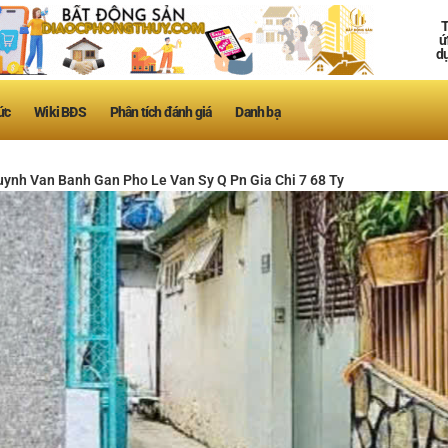
T
ứ
d
ức
Wiki BĐS
Phân tích đánh giá
Danh bạ
ynh Van Banh Gan Pho Le Van Sy Q Pn Gia Chi 7 68 Ty