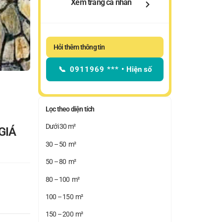
Xem trang cá nhân
Hỏi thêm thông tin
📞
0911969 ***
•
Hiện số
Lọc theo diện tích
Dưới 30 m²
GIÁ
30 – 50 m²
50 – 80 m²
80 – 100 m²
100 – 150 m²
150 – 200 m²