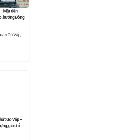
– Mặt tiền
cấp, hướng Đông
Quận Gò Vấp,
hất Gò Vấp –
ng, giá chỉ