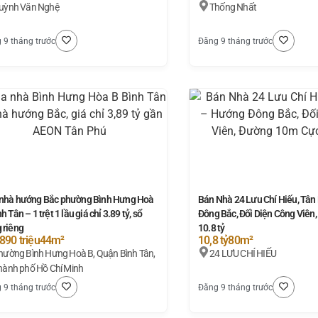
uỳnh Văn Nghệ
Thống Nhất
 9 tháng trước
Đăng 9 tháng trước
nhà hướng Bắc phường Bình Hưng Hoà
Bán Nhà 24 Lưu Chí Hiếu, Tâ
h Tân – 1 trệt 1 lầu giá chỉ 3.89 tỷ, sổ
Đông Bắc, Đối Diện Công Viên
 riêng
10.8 tỷ
 890 triệu
44m²
10,8 tỷ
80m²
hường Bình Hưng Hoà B, Quận Bình Tân,
24 LƯU CHÍ HIẾU
hành phố Hồ Chí Minh
 9 tháng trước
Đăng 9 tháng trước