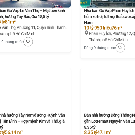
bán Gò Vấp Lê Văn Thọ – Mặt tiền kinh
Nhà bán Gò Vấp Phan Huy Ích 
h , hướng Tây Bắc, Giá 18,5 tỷ
hẻm xe hơi, full nội thất cao 
 tỷ
81m²
Nam
, Phường 11, Quận Bình Thạnh,
10 tỷ 950 triệu
76m²
Phan Huy Ích, Phường 12, 
hành phố Hồ Chí Minh
Thành phố Hồ Chí Minh
 9 tháng trước
Đăng 9 tháng trước
nhà hướng Tây Nam đường Huỳnh Văn
Bán nhà hướng Đông Thống N
 Tân Bình – Hợp mệnh Kim và Thổ, giá
gần Lottemart Nguyễn Văn Lượ
tỷ
8.35 tỷ
 tỷ
56.14 m²
8.35 tỷ
47.1m²