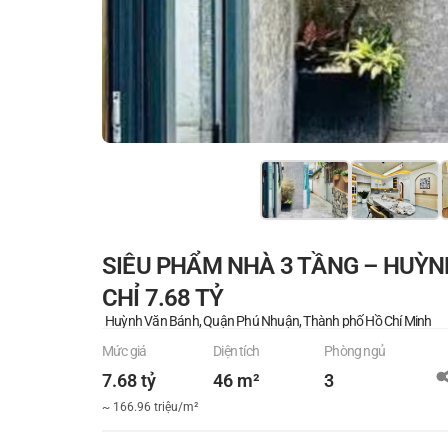
SIÊU PHẨM NHÀ 3 TẦNG – HUỲNH
CHỈ 7.68 TỶ
Huỳnh Văn Bánh, Quận Phú Nhuận, Thành phố Hồ Chí Minh
Mức giá
Diện tích
Phòng ngủ
7.68 tỷ
46 m²
3
~ 166.96 triệu/m²