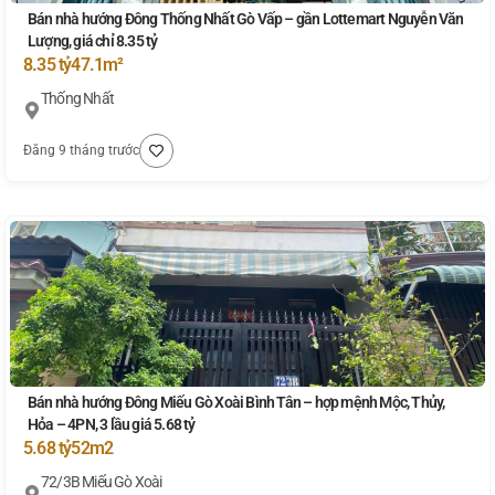
Bán nhà hướng Đông Thống Nhất Gò Vấp – gần Lottemart Nguyễn Văn
Lượng, giá chỉ 8.35 tỷ
8.35 tỷ
47.1m²
Thống Nhất
Đăng 9 tháng trước
Bán nhà hướng Đông Miếu Gò Xoài Bình Tân – hợp mệnh Mộc, Thủy,
Hỏa – 4PN, 3 lầu giá 5.68 tỷ
5.68 tỷ
52m2
72/3B Miếu Gò Xoài