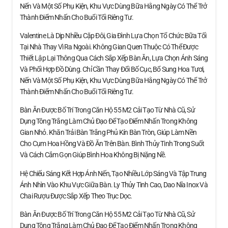
Nến Và Một Số Phụ Kiện, Khu Vực Dùng Bữa Hằng Ngày Có Thể Trở
Thành Điểm Nhấn Cho Buổi Tối Riêng Tư.
Valentine Là Dịp Nhiều Cặp Đôi, Gia Đình Lựa Chọn Tổ Chức Bữa Tối
Tại Nhà Thay Vì Ra Ngoài. Không Gian Quen Thuộc Có Thể Được
Thiết Lập Lại Thông Qua Cách Sắp Xếp Bàn Ăn, Lựa Chọn Ánh Sáng
Và Phối Hợp Đồ Dùng. Chỉ Cần Thay Đổi Bố Cục, Bổ Sung Hoa Tươi,
Nến Và Một Số Phụ Kiện, Khu Vực Dùng Bữa Hằng Ngày Có Thể Trở
Thành Điểm Nhấn Cho Buổi Tối Riêng Tư.
Bàn Ăn Được Bố Trí Trong Căn Hộ 55 M2 Cải Tạo Từ Nhà Cũ, Sử
Dụng Tông Trắng Làm Chủ Đạo Để Tạo Điểm Nhấn Trong Không
Gian Nhỏ. Khăn Trải Bàn Trắng Phủ Kín Bàn Tròn, Giúp Làm Nền
Cho Cụm Hoa Hồng Và Đồ Ăn Trên Bàn. Bình Thủy Tinh Trong Suốt
Và Cách Cắm Gọn Giúp Bình Hoa Không Bị Nặng Nề.
Hệ Chiếu Sáng Kết Hợp Ánh Nến, Tạo Nhiều Lớp Sáng Và Tập Trung
Ánh Nhìn Vào Khu Vực Giữa Bàn. Ly Thủy Tinh Cao, Dao Nĩa Inox Và
Chai Rượu Được Sắp Xếp Theo Trục Dọc.
Bàn Ăn Được Bố Trí Trong Căn Hộ 55 M2 Cải Tạo Từ Nhà Cũ, Sử
Dụng Tông Trắng Làm Chủ Đạo Để Tạo Điểm Nhấn Trong Không