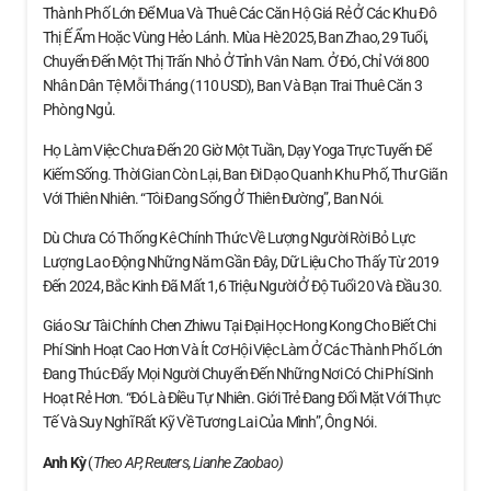
Thành Phố Lớn Để Mua Và Thuê Các Căn Hộ Giá Rẻ Ở Các Khu Đô
Thị Ế Ẩm Hoặc Vùng Hẻo Lánh. Mùa Hè 2025, Ban Zhao, 29 Tuổi,
Chuyển Đến Một Thị Trấn Nhỏ Ở Tỉnh Vân Nam. Ở Đó, Chỉ Với 800
Nhân Dân Tệ Mỗi Tháng (110 USD), Ban Và Bạn Trai Thuê Căn 3
Phòng Ngủ.
Họ Làm Việc Chưa Đến 20 Giờ Một Tuần, Dạy Yoga Trực Tuyến Để
Kiếm Sống. Thời Gian Còn Lại, Ban Đi Dạo Quanh Khu Phố, Thư Giãn
Với Thiên Nhiên. “Tôi Đang Sống Ở Thiên Đường”, Ban Nói.
Dù Chưa Có Thống Kê Chính Thức Về Lượng Người Rời Bỏ Lực
Lượng Lao Động Những Năm Gần Đây, Dữ Liệu Cho Thấy Từ 2019
Đến 2024, Bắc Kinh Đã Mất 1,6 Triệu Người Ở Độ Tuổi 20 Và Đầu 30.
Giáo Sư Tài Chính Chen Zhiwu Tại Đại Học Hong Kong Cho Biết Chi
Phí Sinh Hoạt Cao Hơn Và Ít Cơ Hội Việc Làm Ở Các Thành Phố Lớn
Đang Thúc Đẩy Mọi Người Chuyển Đến Những Nơi Có Chi Phí Sinh
Hoạt Rẻ Hơn. “Đó Là Điều Tự Nhiên. Giới Trẻ Đang Đối Mặt Với Thực
Tế Và Suy Nghĩ Rất Kỹ Về Tương Lai Của Mình”, Ông Nói.
Anh Kỳ
(
Theo AP, Reuters, Lianhe Zaobao)