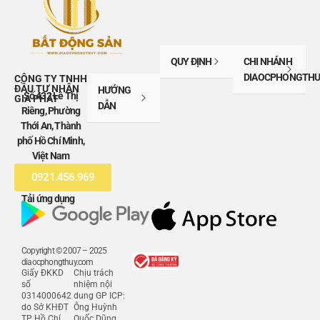
QUY ĐỊNH
CHI NHÁNH
DIAOCPHONGTHU
CÔNG TY TNHH
ĐẦU TƯ NHÂN
HƯỚNG
Số 432 Lê Thị
GIA PHÁT
DẪN
Riêng, Phường
Thới An, Thành
phố Hồ Chí Minh,
Việt Nam
0921.456.969
Tải ứng dụng
Copyright © 2007 – 2025
diaocphongthuy.com
Giấy ĐKKD
Chịu trách
số
nhiệm nội
0314000642
dung GP ICP:
do Sở KHĐT
Ông Huỳnh
TP Hồ Chí
Quốc Dũng