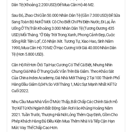
Dân Tệ (khoảng 2.200 USD) Để Mua Căn Hộ 46 M2.
Sau Đó, Zhao Chi Gần 50.000 Nhân Dân Tệ (gần 7.300 USD) Để Sửa
Sang Toàn Bộ Nơi Ở Mới. Cô Cho Biết Chi Phí Điện Nước, Đi Lại, Ăn
Uống Ở Thị Trấn Khoảng 3.000 Nhân Dân Tệ (tương Đương 435
USD) Mỗi Tháng. “Ở Đây Trời Trong Xanh, Phong Cảnh Đẹp, Cuộc
Sống Rất Tiện Lợi”, Cô Nhận Xét. Tương Tự, Xiao Hao, Sinh Năm
1990, Mua Căn Hộ 70 M2 Ở Hạc Cương Với Giá 40.000 Nhân Dân
Tệ (hơn 5.800 USD).
Căn Hộ Rẻ Hơn Ôtô Tại Hạc Cương Có Thể Cá Biệt, Nhưng Nhìn
Chung Giá Nhà Ở Trung Quốc Vẫn Trên Đà Giảm. Theo Khảo Sát
Của China Index Academy, Giá Nhà Mới Tháng 2 Tại 100 Thành Phố
Hàng Đầu Giảm 0,04% So Với Tháng 1, Mức Sụt Mạnh Nhất Kể Từ
Cuối 2022.
Nhu Cầu Mua Nhà Vẫn Ở Mức Thấp, Bất Chấp Các Chính Sách Hỗ
Trợ Kể Từ Khi Ngành Bất Động Sản Rơi Vào Khủng Hoảng Năm
2021. Tuần Trước, Thượng Hải Nới Lỏng Thêm Quy Định, Gồm Cho
Phép Khách Hàng Đủ Điều Kiện Mua Thêm Nhà Và Tiếp Cận Hạn
Mức Vay Thế Chấp Cao Hơn.