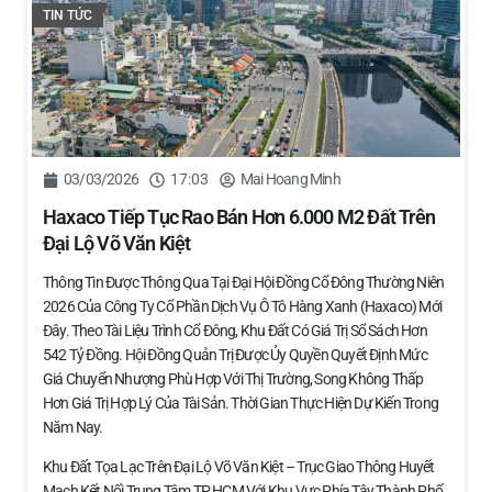
TIN TỨC
03/03/2026
17:03
Mai Hoang Minh
Haxaco Tiếp Tục Rao Bán Hơn 6.000 M2 Đất Trên
Đại Lộ Võ Văn Kiệt
Thông Tin Được Thông Qua Tại Đại Hội Đồng Cổ Đông Thường Niên
2026 Của Công Ty Cổ Phần Dịch Vụ Ô Tô Hàng Xanh (Haxaco) Mới
Đây. Theo Tài Liệu Trình Cổ Đông, Khu Đất Có Giá Trị Sổ Sách Hơn
542 Tỷ Đồng. Hội Đồng Quản Trị Được Ủy Quyền Quyết Định Mức
Giá Chuyển Nhượng Phù Hợp Với Thị Trường, Song Không Thấp
Hơn Giá Trị Hợp Lý Của Tài Sản. Thời Gian Thực Hiện Dự Kiến Trong
Năm Nay.
Khu Đất Tọa Lạc Trên Đại Lộ Võ Văn Kiệt – Trục Giao Thông Huyết
Mạch Kết Nối Trung Tâm TP HCM Với Khu Vực Phía Tây Thành Phố