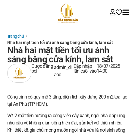
Trang chủ
/
Nhà hai mặt tiền tối ưu ánh sáng bằng cửa kính, lam sắt
Nhà hai mặt tiền tối ưu ánh
sáng bằng cửa kính, lam sắt
Được đăng
Cập nhập
18/07/2025
admin_di
bởi
lần cuối vào
14:00
aoc
Công trình có quy mô 3 tầng, diện tích xây dựng 200 m2 tọa lạc
tại An Phú (TP HCM).
Với 2 mặt tiền hướng ra công viên cây xanh, ngôi nhà đáp ứng
nhu cầu về không gian sống hiện đại, gắn kết với thiên nhiên.
Khi thiết kế, gia chủ mong muốn ngôi nhà vừa là nơi sinh sống