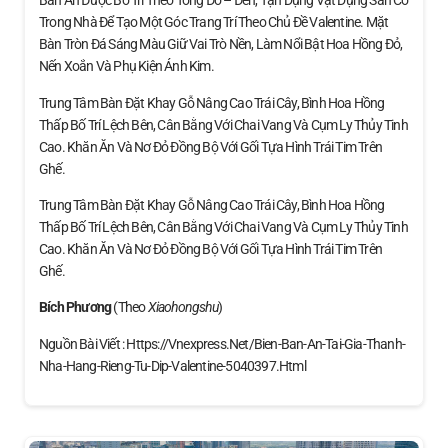
Bàn Ăn Được Bố Trí Theo Tông Đỏ – Đen, Tận Dụng Vật Dụng Sẵn Có
Trong Nhà Để Tạo Một Góc Trang Trí Theo Chủ Đề Valentine. Mặt
Bàn Tròn Đá Sáng Màu Giữ Vai Trò Nền, Làm Nổi Bật Hoa Hồng Đỏ,
Nến Xoắn Và Phụ Kiện Ánh Kim.
Trung Tâm Bàn Đặt Khay Gỗ Nâng Cao Trái Cây, Bình Hoa Hồng
Thấp Bố Trí Lệch Bên, Cân Bằng Với Chai Vang Và Cụm Ly Thủy Tinh
Cao. Khăn Ăn Và Nơ Đỏ Đồng Bộ Với Gối Tựa Hình Trái Tim Trên
Ghế.
Trung Tâm Bàn Đặt Khay Gỗ Nâng Cao Trái Cây, Bình Hoa Hồng
Thấp Bố Trí Lệch Bên, Cân Bằng Với Chai Vang Và Cụm Ly Thủy Tinh
Cao. Khăn Ăn Và Nơ Đỏ Đồng Bộ Với Gối Tựa Hình Trái Tim Trên
Ghế.
Bích Phương
(theo
Xiaohongshu
)
Nguồn Bài Viết : Https://vnexpress.net/bien-Ban-An-Tai-Gia-Thanh-
Nha-Hang-Rieng-Tu-Dip-Valentine-5040397.html