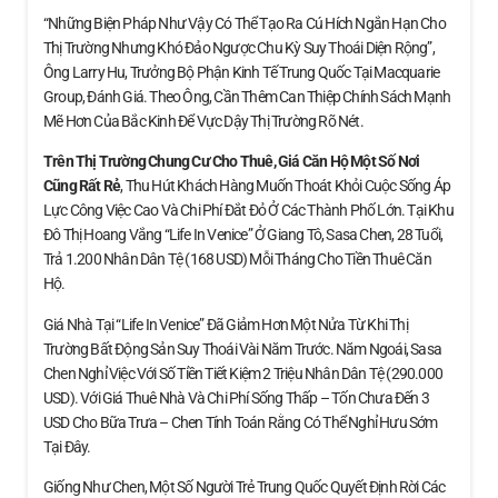
“Những Biện Pháp Như Vậy Có Thể Tạo Ra Cú Hích Ngắn Hạn Cho
Thị Trường Nhưng Khó Đảo Ngược Chu Kỳ Suy Thoái Diện Rộng”,
Ông Larry Hu, Trưởng Bộ Phận Kinh Tế Trung Quốc Tại Macquarie
Group, Đánh Giá. Theo Ông, Cần Thêm Can Thiệp Chính Sách Mạnh
Mẽ Hơn Của Bắc Kinh Để Vực Dậy Thị Trường Rõ Nét.
Trên Thị Trường Chung Cư Cho Thuê, Giá Căn Hộ
Một Số Nơi
Cũng Rất Rẻ
, Thu Hút Khách Hàng Muốn Thoát Khỏi Cuộc Sống Áp
Lực Công Việc Cao Và Chi Phí Đắt Đỏ Ở Các Thành Phố Lớn. Tại Khu
Đô Thị Hoang Vắng “Life In Venice” Ở Giang Tô, Sasa Chen, 28 Tuổi,
Trả 1.200 Nhân Dân Tệ (168 USD) Mỗi Tháng Cho Tiền Thuê Căn
Hộ.
Giá Nhà Tại “Life In Venice” Đã Giảm Hơn Một Nửa Từ Khi Thị
Trường Bất Động Sản Suy Thoái Vài Năm Trước. Năm Ngoái, Sasa
Chen Nghỉ Việc Với Số Tiền Tiết Kiệm 2 Triệu Nhân Dân Tệ (290.000
USD). Với Giá Thuê Nhà Và Chi Phí Sống Thấp – Tốn Chưa Đến 3
USD Cho Bữa Trưa – Chen Tính Toán Rằng Có Thể Nghỉ Hưu Sớm
Tại Đây.
Giống Như Chen, Một Số Người Trẻ Trung Quốc Quyết Định Rời Các