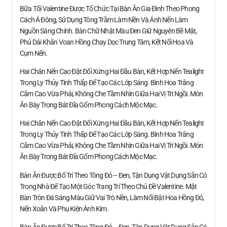
Bữa Tối Valentine Được Tổ Chức Tại Bàn Ăn Gia Đình Theo Phong
Cách Á Đông, Sử Dụng Tông Trầm Làm Nền Và Ánh Nến Làm
Nguồn Sáng Chính. Bàn Chữ Nhật Màu Đen Giữ Nguyên Bề Mặt,
Phủ Dải Khăn Voan Hồng Chạy Dọc Trung Tâm, Kết Nối Hoa Và
Cụm Nến.
Hai Chân Nến Cao Đặt Đối Xứng Hai Đầu Bàn, Kết Hợp Nến Tealight
Trong Ly Thủy Tinh Thấp Để Tạo Các Lớp Sáng. Bình Hoa Trắng
Cắm Cao Vừa Phải, Không Che Tầm Nhìn Giữa Hai Vị Trí Ngồi. Món
Ăn Bày Trong Bát Đĩa Gốm Phong Cách Mộc Mạc.
Hai Chân Nến Cao Đặt Đối Xứng Hai Đầu Bàn, Kết Hợp Nến Tealight
Trong Ly Thủy Tinh Thấp Để Tạo Các Lớp Sáng. Bình Hoa Trắng
Cắm Cao Vừa Phải, Không Che Tầm Nhìn Giữa Hai Vị Trí Ngồi. Món
Ăn Bày Trong Bát Đĩa Gốm Phong Cách Mộc Mạc.
Bàn Ăn Được Bố Trí Theo Tông Đỏ – Đen, Tận Dụng Vật Dụng Sẵn Có
Trong Nhà Để Tạo Một Góc Trang Trí Theo Chủ Đề Valentine. Mặt
Bàn Tròn Đá Sáng Màu Giữ Vai Trò Nền, Làm Nổi Bật Hoa Hồng Đỏ,
Nến Xoắn Và Phụ Kiện Ánh Kim.