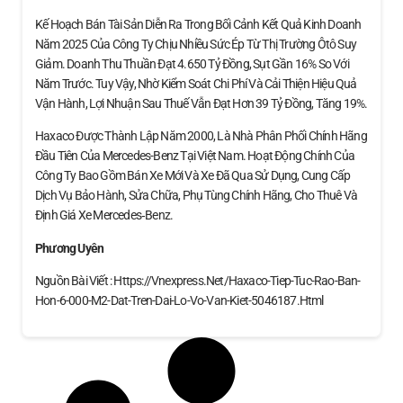
Kế Hoạch Bán Tài Sản Diễn Ra Trong Bối Cảnh Kết Quả Kinh Doanh
Năm 2025 Của Công Ty Chịu Nhiều Sức Ép Từ Thị Trường Ôtô Suy
Giảm. Doanh Thu Thuần Đạt 4.650 Tỷ Đồng, Sụt Gần 16% So Với
Năm Trước. Tuy Vậy, Nhờ Kiểm Soát Chi Phí Và Cải Thiện Hiệu Quả
Vận Hành, Lợi Nhuận Sau Thuế Vẫn Đạt Hơn 39 Tỷ Đồng, Tăng 19%.
Haxaco Được Thành Lập Năm 2000, Là Nhà Phân Phối Chính Hãng
Đầu Tiên Của Mercedes-Benz Tại Việt Nam. Hoạt Động Chính Của
Công Ty Bao Gồm Bán Xe Mới Và Xe Đã Qua Sử Dụng, Cung Cấp
Dịch Vụ Bảo Hành, Sửa Chữa, Phụ Tùng Chính Hãng, Cho Thuê Và
Định Giá Xe Mercedes‑Benz.
Phương Uyên
Nguồn Bài Viết : Https://vnexpress.net/haxaco-Tiep-Tuc-Rao-Ban-
Hon-6-000-M2-Dat-Tren-Dai-Lo-Vo-Van-Kiet-5046187.html