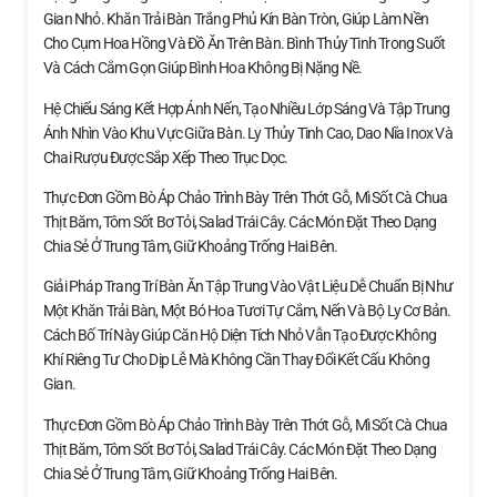
Gian Nhỏ. Khăn Trải Bàn Trắng Phủ Kín Bàn Tròn, Giúp Làm Nền
Cho Cụm Hoa Hồng Và Đồ Ăn Trên Bàn. Bình Thủy Tinh Trong Suốt
Và Cách Cắm Gọn Giúp Bình Hoa Không Bị Nặng Nề.
Hệ Chiếu Sáng Kết Hợp Ánh Nến, Tạo Nhiều Lớp Sáng Và Tập Trung
Ánh Nhìn Vào Khu Vực Giữa Bàn. Ly Thủy Tinh Cao, Dao Nĩa Inox Và
Chai Rượu Được Sắp Xếp Theo Trục Dọc.
Thực Đơn Gồm Bò Áp Chảo Trình Bày Trên Thớt Gỗ, Mì Sốt Cà Chua
Thịt Băm, Tôm Sốt Bơ Tỏi, Salad Trái Cây. Các Món Đặt Theo Dạng
Chia Sẻ Ở Trung Tâm, Giữ Khoảng Trống Hai Bên.
Giải Pháp Trang Trí Bàn Ăn Tập Trung Vào Vật Liệu Dễ Chuẩn Bị Như
Một Khăn Trải Bàn, Một Bó Hoa Tươi Tự Cắm, Nến Và Bộ Ly Cơ Bản.
Cách Bố Trí Này Giúp Căn Hộ Diện Tích Nhỏ Vẫn Tạo Được Không
Khí Riêng Tư Cho Dịp Lễ Mà Không Cần Thay Đổi Kết Cấu Không
Gian.
Thực Đơn Gồm Bò Áp Chảo Trình Bày Trên Thớt Gỗ, Mì Sốt Cà Chua
Thịt Băm, Tôm Sốt Bơ Tỏi, Salad Trái Cây. Các Món Đặt Theo Dạng
Chia Sẻ Ở Trung Tâm, Giữ Khoảng Trống Hai Bên.