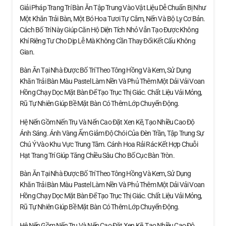
Giải Pháp Trang Trí Bàn Ăn Tập Trung Vào Vật Liệu Dễ Chuẩn Bị Như
Một Khăn Trải Bàn, Một Bó Hoa Tươi Tự Cắm, Nến Và Bộ Ly Cơ Bản.
Cách Bố Trí Này Giúp Căn Hộ Diện Tích Nhỏ Vẫn Tạo Được Không
Khí Riêng Tư Cho Dịp Lễ Mà Không Cần Thay Đổi Kết Cấu Không
Gian.
Bàn Ăn Tại Nhà Được Bố Trí Theo Tông Hồng Và Kem, Sử Dụng
Khăn Trải Bàn Màu Pastel Làm Nền Và Phủ Thêm Một Dải Vải Voan
Hồng Chạy Dọc Mặt Bàn Để Tạo Trục Thị Giác. Chất Liệu Vải Mỏng,
Rũ Tự Nhiên Giúp Bề Mặt Bàn Có Thêm Lớp Chuyển Động.
Hệ Nến Gồm Nến Trụ Và Nến Cao Đặt Xen Kẽ, Tạo Nhiều Cao Độ
Ánh Sáng. Ánh Vàng Ấm Giảm Độ Chói Của Đèn Trần, Tập Trung Sự
Chú Ý Vào Khu Vực Trung Tâm. Cánh Hoa Rải Rác Kết Hợp Chuỗi
Hạt Trang Trí Giúp Tăng Chiều Sâu Cho Bố Cục Bàn Tròn.
Bàn Ăn Tại Nhà Được Bố Trí Theo Tông Hồng Và Kem, Sử Dụng
Khăn Trải Bàn Màu Pastel Làm Nền Và Phủ Thêm Một Dải Vải Voan
Hồng Chạy Dọc Mặt Bàn Để Tạo Trục Thị Giác. Chất Liệu Vải Mỏng,
Rũ Tự Nhiên Giúp Bề Mặt Bàn Có Thêm Lớp Chuyển Động.
Hệ Nến Gồm Nến Trụ Và Nến Cao Đặt Xen Kẽ, Tạo Nhiều Cao Độ