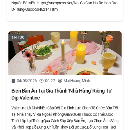
Nguồn Bài Viết : Https://vnexpress.net/noi-Co-Can-Ho-Re-Hon-Oto-
O-Trung-Quoc-5046214.html
TIN TỨC
04/03/2026
00:27
Mai Hoang Minh
Biến Bàn Ăn Tại Gia Thành ‘nhà Hàng’ Riêng Tư
Dịp Valentine
Valentine Là Dịp Nhiều Cặp Đôi, Gia Đình Lựa Chọn Tổ Chức Bữa Tối
Tại Nhà Thay Vì Ra Ngoài. Không Gian Quen Thuộc Có Thể Được
Thiết Lập Lại Thông Qua Cách Sắp Xếp Bàn Ăn, Lựa Chọn Ánh Sáng
Và Phối Hợp Đồ Dùng. Chỉ Cần Thay Đổi Bố Cục, Bổ Sung Hoa Tươi,