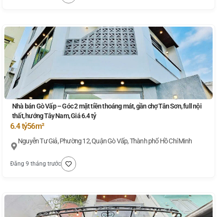
Nhà bán Gò Vấp – Góc 2 mặt tiền thoáng mát, gần chợ Tân Sơn, full nội
thất, hướng Tây Nam, Giá 6.4 tỷ
6.4 tỷ
56m²
Nguyễn Tư Giả, Phường 12, Quận Gò Vấp, Thành phố Hồ Chí Minh
Đăng 9 tháng trước