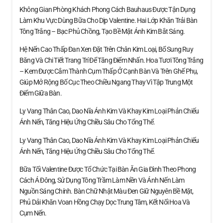
Không Gian Phòng Khách Phong Cách Bauhaus Được Tận Dụng
Làm Khu Vực Dùng Bữa Cho Dịp Valentine. Hai Lớp Khăn Trải Bàn
Tông Trắng – Bạc Phủ Chồng, Tạo Bề Mặt Ánh Kim Bắt Sáng.
Hệ Nến Cao Thấp Đan Xen Đặt Trên Chân Kim Loại, Bổ Sung Ruy
Băng Và Chi Tiết Trang Trí Để Tăng Điểm Nhấn. Hoa Tươi Tông Trắng
– Kem Được Cắm Thành Cụm Thấp Ở Cạnh Bàn Và Trên Ghế Phụ,
Giúp Mở Rộng Bố Cục Theo Chiều Ngang Thay Vì Tập Trung Một
Điểm Giữa Bàn.
Ly Vang Thân Cao, Dao Nĩa Ánh Kim Và Khay Kim Loại Phản Chiếu
Ánh Nến, Tăng Hiệu Ứng Chiều Sâu Cho Tổng Thể.
Ly Vang Thân Cao, Dao Nĩa Ánh Kim Và Khay Kim Loại Phản Chiếu
Ánh Nến, Tăng Hiệu Ứng Chiều Sâu Cho Tổng Thể.
Bữa Tối Valentine Được Tổ Chức Tại Bàn Ăn Gia Đình Theo Phong
Cách Á Đông, Sử Dụng Tông Trầm Làm Nền Và Ánh Nến Làm
Nguồn Sáng Chính. Bàn Chữ Nhật Màu Đen Giữ Nguyên Bề Mặt,
Phủ Dải Khăn Voan Hồng Chạy Dọc Trung Tâm, Kết Nối Hoa Và
Cụm Nến.