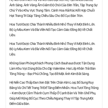
Ánh Sáng. Ánh Vàng Ấm Giảm Độ Chói Của Đèn Trần, Tập Trung Sự
Chú Ý Vào Khu Vực Trung Tâm. Cánh Hoa Rải Rác Kết Hợp Chuỗi
Hạt Trang Trí Giúp Tăng Chiều Sâu Cho Bố Cục Bàn Tròn.
Hoa Tươi Được Chia Thành Nhiều Bình Nhỏ Thay Vì Một Bình Lớn.
Bộ Ly Màu Kem Và Đĩa Viền Nổi Tạo Cảm Giác Đồng Bộ Về Chất
Liệu.
Hoa Tươi Được Chia Thành Nhiều Bình Nhỏ Thay Vì Một Bình Lớn.
Bộ Ly Màu Kem Và Đĩa Viền Nổi Tạo Cảm Giác Đồng Bộ Về Chất
Liệu.
Không Gian Phòng Khách Phong Cách Bauhaus Được Tận Dụng
Làm Khu Vực Dùng Bữa Cho Dịp Valentine. Hai Lớp Khăn Trải Bàn
Tông Trắng – Bạc Phủ Chồng, Tạo Bề Mặt Ánh Kim Bắt Sáng.
Hệ Nến Cao Thấp Đan Xen Đặt Trên Chân Kim Loại, Bổ Sung Ruy
Băng Và Chi Tiết Trang Trí Để Tăng Điểm Nhấn. Hoa Tươi Tông Trắng
– Kem Được Cắm Thành Cụm Thấp Ở Cạnh Bàn Và Trên Ghế Phụ,
Giúp Mở Rộng Bố Cục Theo Chiều Ngang Thay Vì Tập Trung Một
Điểm Giữa Bàn.