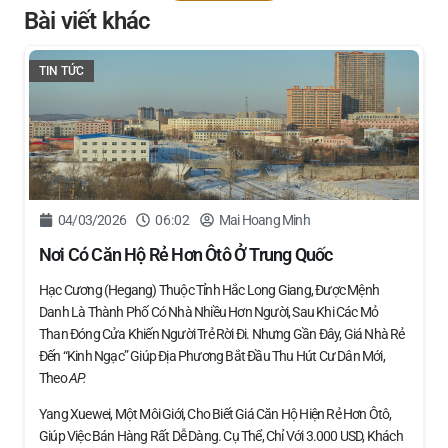
Bài viết khác
TIN TỨC
04/03/2026
06:02
Mai Hoang Minh
Nơi Có Căn Hộ Rẻ Hơn Ôtô Ở Trung Quốc
Hạc Cương (Hegang) Thuộc Tỉnh Hắc Long Giang, Được Mệnh
Danh Là Thành Phố Có Nhà Nhiều Hơn Người, Sau Khi Các Mỏ
Than Đóng Cửa Khiến Người Trẻ Rời Đi. Nhưng Gần Đây, Giá Nhà Rẻ
Đến “kinh Ngạc” Giúp Địa Phương Bắt Đầu Thu Hút Cư Dân Mới,
Theo
AP.
Yang Xuewei, Một Môi Giới, Cho Biết Giá Căn Hộ Hiện Rẻ Hơn Ôtô,
Giúp Việc Bán Hàng Rất Dễ Dàng. Cụ Thể, Chỉ Với 3.000 USD, Khách