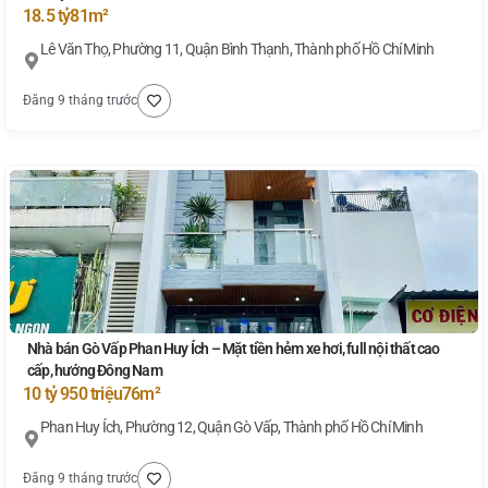
18.5 tỷ
81m²
Lê Văn Thọ, Phường 11, Quận Bình Thạnh, Thành phố Hồ Chí Minh
Đăng 9 tháng trước
Nhà bán Gò Vấp Phan Huy Ích – Mặt tiền hẻm xe hơi, full nội thất cao
cấp, hướng Đông Nam
10 tỷ 950 triệu
76m²
Phan Huy Ích, Phường 12, Quận Gò Vấp, Thành phố Hồ Chí Minh
Đăng 9 tháng trước