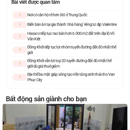
Bài viết được quan tâm
Nơi có căn hộ rẻ hơn ôtô ở Trung Quốc
1
Biến bàn ăn tại gia thành ‘nhà hàng’ riêng tư dịp Valentine
1
Haxaco tiếp tục rao bán hơn 6.000 m2 đất trên đại lộ Võ
1
Văn Kiệt
Đồng Khởi tiếp tục lọt nhóm tuyến đường đắt đỏ nhất thế
1
giới
Đồng Khởi vẫn lọt top 20 tuyến đường đắt đỏ nhất thế
1
giới dù giá thuê giảm
Địa thế ba mặt giáp sông tạo nền tảng sinh thái cho Van
1
Phuc City
Bất động sản giành cho bạn