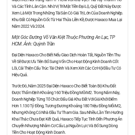
Và Các Tỉnh Lân Cận. Nhờ Vị Trí Mặt Tiền Đại Lộ, Quỹ Đất Này Được
Xem Là Một Trong Những Tài Sản Có Giá Trị Lớn Của Doanh Nghiệp.
Khu Đất Có Nguồn Gốc Từ Hai Thửa Liền Kề, Được Haxaco Mua Lại
Năm 2022 Và 2024.
Một Góc Đường Võ Văn Kiệt Thuộc Phường An Lạc, TP
HCM. Ảnh:
Quỳnh Trần
Đại Diện Haxaco Cho Biết Nếu Giao Dịch Hoàn Tất, Nguồn Tiền Thu
Về Sẽ Được Ưu Tiên Bổ Sung Vốn Cho Hoạt Động Kinh Doanh Cốt
Lõi, Cải Thiện Cấu Trúc Tài Chính Và Xem Xét Các Cơ Hội Đầu Tư Có
Hiệu Quả.
Trước Đó, Năm 2025 Đại Diện Haxaco Cho Biết Toàn Bộ Khu Đất
Được Thẩm Định Khoảng 160 Triệu Đồng Mỗi M2. Trong Năm Này,
Doanh Nghiệp Từng Tổ Chức Đấu Giá Khu Đất Với Giá Khởi Điểm
Hơn 1.130 Tỷ Đồng, Tương Đương Khoảng 180 Triệu Đồng Mỗi M2,
Nhưng Không Có Nhà Đầu Tư Tham Gia. Sau Nhiều Lần Tìm Hướng
Khai Thác Chưa Đạt Kết Quả, Haxaco Tiếp Tục Tính Đến Phương Án
Chuyển Nhượng Nhằm Cơ Cấu Lại Nguồn Lực Và Bổ Sung Dòng
Tiền Cho Hoạt Động Kinh Doanh.