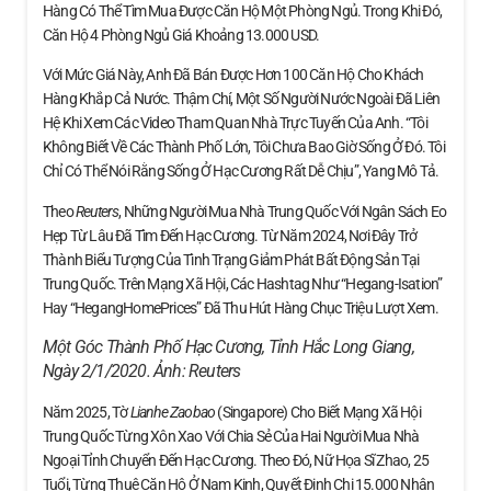
Hàng Có Thể Tìm Mua Được Căn Hộ Một Phòng Ngủ. Trong Khi Đó,
Căn Hộ 4 Phòng Ngủ Giá Khoảng 13.000 USD.
Với Mức Giá Này, Anh Đã Bán Được Hơn 100 Căn Hộ Cho Khách
Hàng Khắp Cả Nước. Thậm Chí, Một Số Người Nước Ngoài Đã Liên
Hệ Khi Xem Các Video Tham Quan Nhà Trực Tuyến Của Anh. “Tôi
Không Biết Về Các Thành Phố Lớn, Tôi Chưa Bao Giờ Sống Ở Đó. Tôi
Chỉ Có Thể Nói Rằng Sống Ở Hạc Cương Rất Dễ Chịu”, Yang Mô Tả.
Theo
Reuters
, Những Người Mua Nhà Trung Quốc Với Ngân Sách Eo
Hẹp Từ Lâu Đã Tìm Đến Hạc Cương. Từ Năm 2024, Nơi Đây Trở
Thành Biểu Tượng Của Tình Trạng Giảm Phát Bất Động Sản Tại
Trung Quốc. Trên Mạng Xã Hội, Các Hashtag Như “Hegang-Isation”
Hay “HegangHomePrices” Đã Thu Hút Hàng Chục Triệu Lượt Xem.
Một Góc Thành Phố Hạc Cương, Tỉnh Hắc Long Giang,
Ngày 2/1/2020. Ảnh:
Reuters
Năm 2025, Tờ
Lianhe Zaobao
(Singapore) Cho Biết Mạng Xã Hội
Trung Quốc Từng Xôn Xao Với Chia Sẻ Của Hai Người Mua Nhà
Ngoại Tỉnh Chuyển Đến Hạc Cương. Theo Đó, Nữ Họa Sĩ Zhao, 25
Tuổi, Từng Thuê Căn Hộ Ở Nam Kinh, Quyết Định Chi 15.000 Nhân