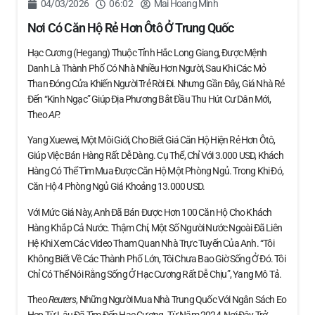
04/03/2026
06:02
Mai Hoang Minh
Nơi Có Căn Hộ Rẻ Hơn Ôtô Ở Trung Quốc
Hạc Cương (Hegang) Thuộc Tỉnh Hắc Long Giang, Được Mệnh
Danh Là Thành Phố Có Nhà Nhiều Hơn Người, Sau Khi Các Mỏ
Than Đóng Cửa Khiến Người Trẻ Rời Đi. Nhưng Gần Đây, Giá Nhà Rẻ
Đến “kinh Ngạc” Giúp Địa Phương Bắt Đầu Thu Hút Cư Dân Mới,
Theo
AP.
Yang Xuewei, Một Môi Giới, Cho Biết Giá Căn Hộ Hiện Rẻ Hơn Ôtô,
Giúp Việc Bán Hàng Rất Dễ Dàng. Cụ Thể, Chỉ Với 3.000 USD, Khách
Hàng Có Thể Tìm Mua Được Căn Hộ Một Phòng Ngủ. Trong Khi Đó,
Căn Hộ 4 Phòng Ngủ Giá Khoảng 13.000 USD.
Với Mức Giá Này, Anh Đã Bán Được Hơn 100 Căn Hộ Cho Khách
Hàng Khắp Cả Nước. Thậm Chí, Một Số Người Nước Ngoài Đã Liên
Hệ Khi Xem Các Video Tham Quan Nhà Trực Tuyến Của Anh. “Tôi
Không Biết Về Các Thành Phố Lớn, Tôi Chưa Bao Giờ Sống Ở Đó. Tôi
Chỉ Có Thể Nói Rằng Sống Ở Hạc Cương Rất Dễ Chịu”, Yang Mô Tả.
Theo
Reuters
, Những Người Mua Nhà Trung Quốc Với Ngân Sách Eo