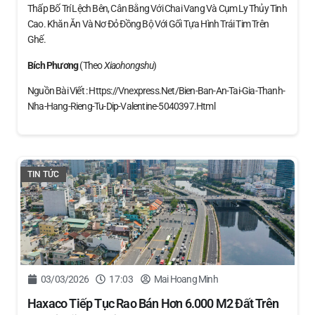
Thấp Bố Trí Lệch Bên, Cân Bằng Với Chai Vang Và Cụm Ly Thủy Tinh
Cao. Khăn Ăn Và Nơ Đỏ Đồng Bộ Với Gối Tựa Hình Trái Tim Trên
Ghế.
Bích Phương
(theo
Xiaohongshu
)
Nguồn Bài Viết : Https://vnexpress.net/bien-Ban-An-Tai-Gia-Thanh-
Nha-Hang-Rieng-Tu-Dip-Valentine-5040397.html
TIN TỨC
03/03/2026
17:03
Mai Hoang Minh
Haxaco Tiếp Tục Rao Bán Hơn 6.000 M2 Đất Trên