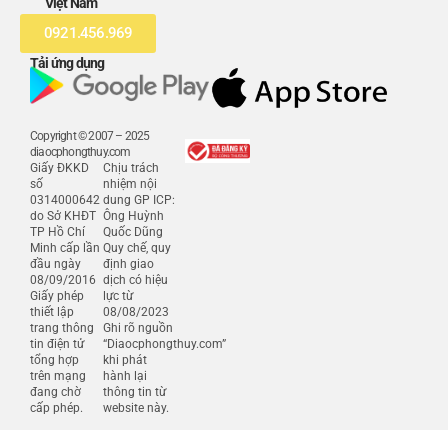
Việt Nam
0921.456.969
Tải ứng dụng
Copyright © 2007 – 2025
diaocphongthuy.com
Giấy ĐKKD
Chịu trách
số
nhiệm nội
0314000642
dung GP ICP:
do Sở KHĐT
Ông Huỳnh
TP Hồ Chí
Quốc Dũng
Minh cấp lần
Quy chế, quy
đầu ngày
định giao
08/09/2016
dịch có hiệu
Giấy phép
lực từ
thiết lập
08/08/2023
trang thông
Ghi rõ nguồn
tin điện tử
“Diaocphongthuy.com”
tổng hợp
khi phát
trên mạng
hành lại
đang chờ
thông tin từ
cấp phép.
website này.