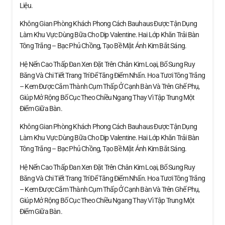
Liệu.
Không Gian Phòng Khách Phong Cách Bauhaus Được Tận Dụng
Làm Khu Vực Dùng Bữa Cho Dịp Valentine. Hai Lớp Khăn Trải Bàn
Tông Trắng – Bạc Phủ Chồng, Tạo Bề Mặt Ánh Kim Bắt Sáng.
Hệ Nến Cao Thấp Đan Xen Đặt Trên Chân Kim Loại, Bổ Sung Ruy
Băng Và Chi Tiết Trang Trí Để Tăng Điểm Nhấn. Hoa Tươi Tông Trắng
– Kem Được Cắm Thành Cụm Thấp Ở Cạnh Bàn Và Trên Ghế Phụ,
Giúp Mở Rộng Bố Cục Theo Chiều Ngang Thay Vì Tập Trung Một
Điểm Giữa Bàn.
Không Gian Phòng Khách Phong Cách Bauhaus Được Tận Dụng
Làm Khu Vực Dùng Bữa Cho Dịp Valentine. Hai Lớp Khăn Trải Bàn
Tông Trắng – Bạc Phủ Chồng, Tạo Bề Mặt Ánh Kim Bắt Sáng.
Hệ Nến Cao Thấp Đan Xen Đặt Trên Chân Kim Loại, Bổ Sung Ruy
Băng Và Chi Tiết Trang Trí Để Tăng Điểm Nhấn. Hoa Tươi Tông Trắng
– Kem Được Cắm Thành Cụm Thấp Ở Cạnh Bàn Và Trên Ghế Phụ,
Giúp Mở Rộng Bố Cục Theo Chiều Ngang Thay Vì Tập Trung Một
Điểm Giữa Bàn.