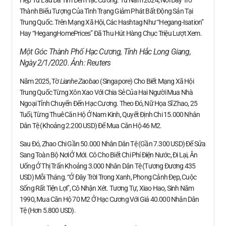
Hẹp Từ Lâu Đã Tìm Đến Hạc Cương. Từ Năm 2024, Nơi Đây Trở
Thành Biểu Tượng Của Tình Trạng Giảm Phát Bất Động Sản Tại
Trung Quốc. Trên Mạng Xã Hội, Các Hashtag Như “Hegang-Isation”
Hay “HegangHomePrices” Đã Thu Hút Hàng Chục Triệu Lượt Xem.
Một Góc Thành Phố Hạc Cương, Tỉnh Hắc Long Giang,
Ngày 2/1/2020. Ảnh:
Reuters
Năm 2025, Tờ
Lianhe Zaobao
(Singapore) Cho Biết Mạng Xã Hội
Trung Quốc Từng Xôn Xao Với Chia Sẻ Của Hai Người Mua Nhà
Ngoại Tỉnh Chuyển Đến Hạc Cương. Theo Đó, Nữ Họa Sĩ Zhao, 25
Tuổi, Từng Thuê Căn Hộ Ở Nam Kinh, Quyết Định Chi 15.000 Nhân
Dân Tệ (khoảng 2.200 USD) Để Mua Căn Hộ 46 M2.
Sau Đó, Zhao Chi Gần 50.000 Nhân Dân Tệ (gần 7.300 USD) Để Sửa
Sang Toàn Bộ Nơi Ở Mới. Cô Cho Biết Chi Phí Điện Nước, Đi Lại, Ăn
Uống Ở Thị Trấn Khoảng 3.000 Nhân Dân Tệ (tương Đương 435
USD) Mỗi Tháng. “Ở Đây Trời Trong Xanh, Phong Cảnh Đẹp, Cuộc
Sống Rất Tiện Lợi”, Cô Nhận Xét. Tương Tự, Xiao Hao, Sinh Năm
1990, Mua Căn Hộ 70 M2 Ở Hạc Cương Với Giá 40.000 Nhân Dân
Tệ (hơn 5.800 USD).