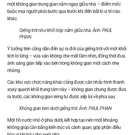
một không gian trung gian nằm ngay giữa nhà – điểm mốc
buộc mọi người phải bước qua trước khi đến bất kì vị trí nào
khác.
Giếng trời như khối hộp nằm giữa nhà.
Ảnh: PAUL
PHAN
Ý tưởng trên cũng dẫn đến sự ra đời của giếng trời với một khối
tích lơ lửng – vừa vặn không che mất tầm nhìn, đồng thời đưa
ánh sáng gián tiếp vào bên trong không gian một cách nhẹ
nhàng.
Các khu vực chức năng khác cũng được cân nhắc hình thành
xoay quanh khối trung tâm này – không gian chung được đưa
ra trước, các không gian riêng tư được xếp lùi về phía sau.
Không gian bên dưới giếng trời.
Ảnh: PAUL PHAN
Một hồ nước nhỏ ở phía dưới, kết hợp tạo nên một khoảng
không giúp cân bằng kiến trúc và cảnh quan, góp phần điều
hòa vi khí hậu cho ngôi nhà.