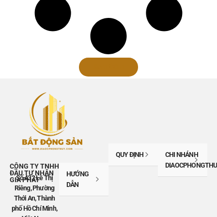
Xem thêm
QUY ĐỊNH
CHI NHÁNH
DIAOCPHONGTHU
CÔNG TY TNHH
ĐẦU TƯ NHÂN
HƯỚNG
Số 432 Lê Thị
GIA PHÁT
DẪN
Riêng, Phường
Thới An, Thành
phố Hồ Chí Minh,