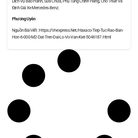
Dịch Vụ Bảo Hành, Sửa Chữa, Phụ Tùng Chính Hãng, Cho Thuê Và
Định Giá Xe Mercedes‑Benz.
Phương Uyên
Nguồn Bài Viết : Https://vnexpress.net/haxaco-Tiep-Tuc-Rao-Ban-
Hon-6-000-M2-Dat-Tren-Dai-Lo-Vo-Van-Kiet-5046187.html