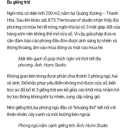
Ba giếng trời
Ngôi nhà có diện tích 200 m2, nằm tại Quảng Xương – Thanh
Hóa. Sau khi khảo sát, KTS The house of studio nhận thấy địa
phương có mùa hè rất nóng, ngôi nhà lại có 3 mặt giáp đất của
hàng xóm nên không thể mở cửa sổ. Vì vậy, giải pháp đưa ra
cần đảm bảo các phòng đều đón được ánh sáng tự nhiên và
thông thoáng, ấm vào mùa đông và mát vào mùa hè.
Mặt tiền gạch lỗ giúp thích nghi với thời tiết địa
phương.
Ảnh: Humi Studio
Không gian bên trong được phân chia thành 3 phòng ngủ, hai
vệ sinh. Để khắc phục yếu điểm không mở được cửa sổ, kiến
trúc sư đã bố trí 3 giếng trời xen kẽ giữa các khối nhà, nhằm hỗ
trợ lưu thông không khí tự nhiên, cung cấp nắng, gió.
Nhờ giếng trời, ba phòng ngủ đều có “khoảng thở” kết nối với
thiên nhiên, cây xanh và môi trường bên ngoài.
Phòng ngủ nằm cạnh giếng trời.
Ảnh: Humi Studio