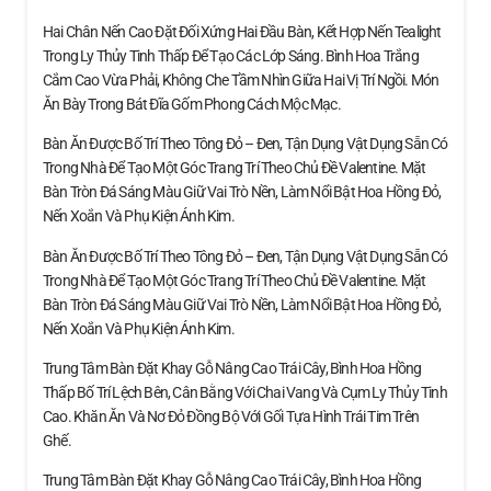
Hai Chân Nến Cao Đặt Đối Xứng Hai Đầu Bàn, Kết Hợp Nến Tealight
Trong Ly Thủy Tinh Thấp Để Tạo Các Lớp Sáng. Bình Hoa Trắng
Cắm Cao Vừa Phải, Không Che Tầm Nhìn Giữa Hai Vị Trí Ngồi. Món
Ăn Bày Trong Bát Đĩa Gốm Phong Cách Mộc Mạc.
Bàn Ăn Được Bố Trí Theo Tông Đỏ – Đen, Tận Dụng Vật Dụng Sẵn Có
Trong Nhà Để Tạo Một Góc Trang Trí Theo Chủ Đề Valentine. Mặt
Bàn Tròn Đá Sáng Màu Giữ Vai Trò Nền, Làm Nổi Bật Hoa Hồng Đỏ,
Nến Xoắn Và Phụ Kiện Ánh Kim.
Bàn Ăn Được Bố Trí Theo Tông Đỏ – Đen, Tận Dụng Vật Dụng Sẵn Có
Trong Nhà Để Tạo Một Góc Trang Trí Theo Chủ Đề Valentine. Mặt
Bàn Tròn Đá Sáng Màu Giữ Vai Trò Nền, Làm Nổi Bật Hoa Hồng Đỏ,
Nến Xoắn Và Phụ Kiện Ánh Kim.
Trung Tâm Bàn Đặt Khay Gỗ Nâng Cao Trái Cây, Bình Hoa Hồng
Thấp Bố Trí Lệch Bên, Cân Bằng Với Chai Vang Và Cụm Ly Thủy Tinh
Cao. Khăn Ăn Và Nơ Đỏ Đồng Bộ Với Gối Tựa Hình Trái Tim Trên
Ghế.
Trung Tâm Bàn Đặt Khay Gỗ Nâng Cao Trái Cây, Bình Hoa Hồng