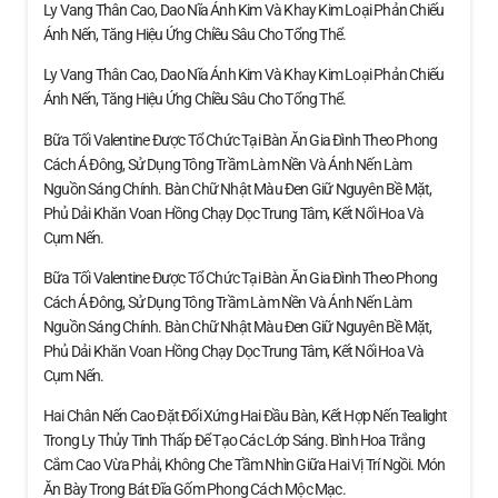
Ly Vang Thân Cao, Dao Nĩa Ánh Kim Và Khay Kim Loại Phản Chiếu
Ánh Nến, Tăng Hiệu Ứng Chiều Sâu Cho Tổng Thể.
Ly Vang Thân Cao, Dao Nĩa Ánh Kim Và Khay Kim Loại Phản Chiếu
Ánh Nến, Tăng Hiệu Ứng Chiều Sâu Cho Tổng Thể.
Bữa Tối Valentine Được Tổ Chức Tại Bàn Ăn Gia Đình Theo Phong
Cách Á Đông, Sử Dụng Tông Trầm Làm Nền Và Ánh Nến Làm
Nguồn Sáng Chính. Bàn Chữ Nhật Màu Đen Giữ Nguyên Bề Mặt,
Phủ Dải Khăn Voan Hồng Chạy Dọc Trung Tâm, Kết Nối Hoa Và
Cụm Nến.
Bữa Tối Valentine Được Tổ Chức Tại Bàn Ăn Gia Đình Theo Phong
Cách Á Đông, Sử Dụng Tông Trầm Làm Nền Và Ánh Nến Làm
Nguồn Sáng Chính. Bàn Chữ Nhật Màu Đen Giữ Nguyên Bề Mặt,
Phủ Dải Khăn Voan Hồng Chạy Dọc Trung Tâm, Kết Nối Hoa Và
Cụm Nến.
Hai Chân Nến Cao Đặt Đối Xứng Hai Đầu Bàn, Kết Hợp Nến Tealight
Trong Ly Thủy Tinh Thấp Để Tạo Các Lớp Sáng. Bình Hoa Trắng
Cắm Cao Vừa Phải, Không Che Tầm Nhìn Giữa Hai Vị Trí Ngồi. Món
Ăn Bày Trong Bát Đĩa Gốm Phong Cách Mộc Mạc.