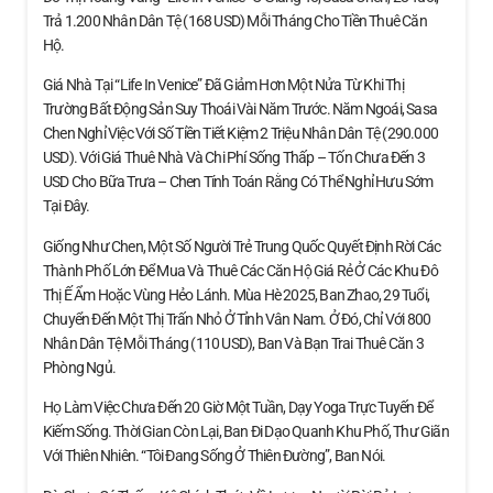
Trả 1.200 Nhân Dân Tệ (168 USD) Mỗi Tháng Cho Tiền Thuê Căn
Hộ.
Giá Nhà Tại “Life In Venice” Đã Giảm Hơn Một Nửa Từ Khi Thị
Trường Bất Động Sản Suy Thoái Vài Năm Trước. Năm Ngoái, Sasa
Chen Nghỉ Việc Với Số Tiền Tiết Kiệm 2 Triệu Nhân Dân Tệ (290.000
USD). Với Giá Thuê Nhà Và Chi Phí Sống Thấp – Tốn Chưa Đến 3
USD Cho Bữa Trưa – Chen Tính Toán Rằng Có Thể Nghỉ Hưu Sớm
Tại Đây.
Giống Như Chen, Một Số Người Trẻ Trung Quốc Quyết Định Rời Các
Thành Phố Lớn Để Mua Và Thuê Các Căn Hộ Giá Rẻ Ở Các Khu Đô
Thị Ế Ẩm Hoặc Vùng Hẻo Lánh. Mùa Hè 2025, Ban Zhao, 29 Tuổi,
Chuyển Đến Một Thị Trấn Nhỏ Ở Tỉnh Vân Nam. Ở Đó, Chỉ Với 800
Nhân Dân Tệ Mỗi Tháng (110 USD), Ban Và Bạn Trai Thuê Căn 3
Phòng Ngủ.
Họ Làm Việc Chưa Đến 20 Giờ Một Tuần, Dạy Yoga Trực Tuyến Để
Kiếm Sống. Thời Gian Còn Lại, Ban Đi Dạo Quanh Khu Phố, Thư Giãn
Với Thiên Nhiên. “Tôi Đang Sống Ở Thiên Đường”, Ban Nói.