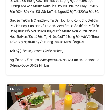
Dù Chưa Có Thống Kê Chính Thức Về Lượng Người Rời Bỏ Lực
Lượng Lao Động Những Năm Gần Đây, Dữ Liệu Cho Thấy Từ 2019
Đến 2024, Bắc Kinh Đã Mất 1,6 Triệu Người Ở Độ Tuổi 20 Và Đầu 30.
Giáo Sư Tài Chính Chen Zhiwu Tại Đại Học Hong Kong Cho Biết Chi
Phí Sinh Hoạt Cao Hơn Và Ít Cơ Hội Việc Làm Ở Các Thành Phố Lớn
Đang Thúc Đẩy Mọi Người Chuyển Đến Những Nơi Có Chi Phí Sinh
Hoạt Rẻ Hơn. “Đó Là Điều Tự Nhiên. Giới Trẻ Đang Đối Mặt Với Thực
Tế Và Suy Nghĩ Rất Kỹ Về Tương Lai Của Mình”, Ông Nói.
Anh Kỳ
(
Theo AP, Reuters, Lianhe Zaobao)
Nguồn Bài Viết : Https://vnexpress.net/noi-Co-Can-Ho-Re-Hon-Oto-
O-Trung-Quoc-5046214.html
TIN TỨC