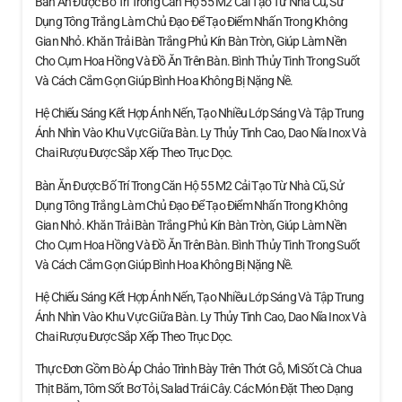
Bàn Ăn Được Bố Trí Trong Căn Hộ 55 M2 Cải Tạo Từ Nhà Cũ, Sử
Dụng Tông Trắng Làm Chủ Đạo Để Tạo Điểm Nhấn Trong Không
Gian Nhỏ. Khăn Trải Bàn Trắng Phủ Kín Bàn Tròn, Giúp Làm Nền
Cho Cụm Hoa Hồng Và Đồ Ăn Trên Bàn. Bình Thủy Tinh Trong Suốt
Và Cách Cắm Gọn Giúp Bình Hoa Không Bị Nặng Nề.
Hệ Chiếu Sáng Kết Hợp Ánh Nến, Tạo Nhiều Lớp Sáng Và Tập Trung
Ánh Nhìn Vào Khu Vực Giữa Bàn. Ly Thủy Tinh Cao, Dao Nĩa Inox Và
Chai Rượu Được Sắp Xếp Theo Trục Dọc.
Bàn Ăn Được Bố Trí Trong Căn Hộ 55 M2 Cải Tạo Từ Nhà Cũ, Sử
Dụng Tông Trắng Làm Chủ Đạo Để Tạo Điểm Nhấn Trong Không
Gian Nhỏ. Khăn Trải Bàn Trắng Phủ Kín Bàn Tròn, Giúp Làm Nền
Cho Cụm Hoa Hồng Và Đồ Ăn Trên Bàn. Bình Thủy Tinh Trong Suốt
Và Cách Cắm Gọn Giúp Bình Hoa Không Bị Nặng Nề.
Hệ Chiếu Sáng Kết Hợp Ánh Nến, Tạo Nhiều Lớp Sáng Và Tập Trung
Ánh Nhìn Vào Khu Vực Giữa Bàn. Ly Thủy Tinh Cao, Dao Nĩa Inox Và
Chai Rượu Được Sắp Xếp Theo Trục Dọc.
Thực Đơn Gồm Bò Áp Chảo Trình Bày Trên Thớt Gỗ, Mì Sốt Cà Chua
Thịt Băm, Tôm Sốt Bơ Tỏi, Salad Trái Cây. Các Món Đặt Theo Dạng