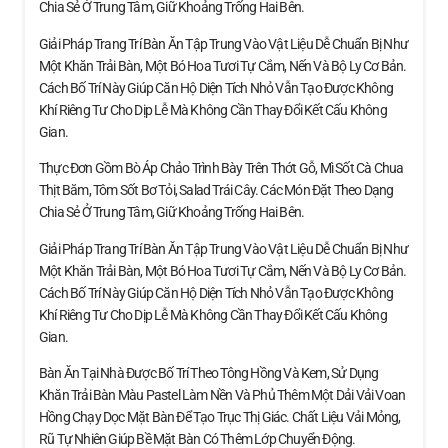
Chia Sẻ Ở Trung Tâm, Giữ Khoảng Trống Hai Bên.
Giải Pháp Trang Trí Bàn Ăn Tập Trung Vào Vật Liệu Dễ Chuẩn Bị Như
Một Khăn Trải Bàn, Một Bó Hoa Tươi Tự Cắm, Nến Và Bộ Ly Cơ Bản.
Cách Bố Trí Này Giúp Căn Hộ Diện Tích Nhỏ Vẫn Tạo Được Không
Khí Riêng Tư Cho Dịp Lễ Mà Không Cần Thay Đổi Kết Cấu Không
Gian.
Thực Đơn Gồm Bò Áp Chảo Trình Bày Trên Thớt Gỗ, Mì Sốt Cà Chua
Thịt Băm, Tôm Sốt Bơ Tỏi, Salad Trái Cây. Các Món Đặt Theo Dạng
Chia Sẻ Ở Trung Tâm, Giữ Khoảng Trống Hai Bên.
Giải Pháp Trang Trí Bàn Ăn Tập Trung Vào Vật Liệu Dễ Chuẩn Bị Như
Một Khăn Trải Bàn, Một Bó Hoa Tươi Tự Cắm, Nến Và Bộ Ly Cơ Bản.
Cách Bố Trí Này Giúp Căn Hộ Diện Tích Nhỏ Vẫn Tạo Được Không
Khí Riêng Tư Cho Dịp Lễ Mà Không Cần Thay Đổi Kết Cấu Không
Gian.
Bàn Ăn Tại Nhà Được Bố Trí Theo Tông Hồng Và Kem, Sử Dụng
Khăn Trải Bàn Màu Pastel Làm Nền Và Phủ Thêm Một Dải Vải Voan
Hồng Chạy Dọc Mặt Bàn Để Tạo Trục Thị Giác. Chất Liệu Vải Mỏng,
Rũ Tự Nhiên Giúp Bề Mặt Bàn Có Thêm Lớp Chuyển Động.