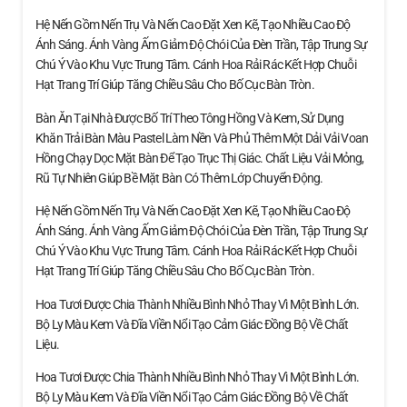
Hệ Nến Gồm Nến Trụ Và Nến Cao Đặt Xen Kẽ, Tạo Nhiều Cao Độ
Ánh Sáng. Ánh Vàng Ấm Giảm Độ Chói Của Đèn Trần, Tập Trung Sự
Chú Ý Vào Khu Vực Trung Tâm. Cánh Hoa Rải Rác Kết Hợp Chuỗi
Hạt Trang Trí Giúp Tăng Chiều Sâu Cho Bố Cục Bàn Tròn.
Bàn Ăn Tại Nhà Được Bố Trí Theo Tông Hồng Và Kem, Sử Dụng
Khăn Trải Bàn Màu Pastel Làm Nền Và Phủ Thêm Một Dải Vải Voan
Hồng Chạy Dọc Mặt Bàn Để Tạo Trục Thị Giác. Chất Liệu Vải Mỏng,
Rũ Tự Nhiên Giúp Bề Mặt Bàn Có Thêm Lớp Chuyển Động.
Hệ Nến Gồm Nến Trụ Và Nến Cao Đặt Xen Kẽ, Tạo Nhiều Cao Độ
Ánh Sáng. Ánh Vàng Ấm Giảm Độ Chói Của Đèn Trần, Tập Trung Sự
Chú Ý Vào Khu Vực Trung Tâm. Cánh Hoa Rải Rác Kết Hợp Chuỗi
Hạt Trang Trí Giúp Tăng Chiều Sâu Cho Bố Cục Bàn Tròn.
Hoa Tươi Được Chia Thành Nhiều Bình Nhỏ Thay Vì Một Bình Lớn.
Bộ Ly Màu Kem Và Đĩa Viền Nổi Tạo Cảm Giác Đồng Bộ Về Chất
Liệu.
Hoa Tươi Được Chia Thành Nhiều Bình Nhỏ Thay Vì Một Bình Lớn.
Bộ Ly Màu Kem Và Đĩa Viền Nổi Tạo Cảm Giác Đồng Bộ Về Chất