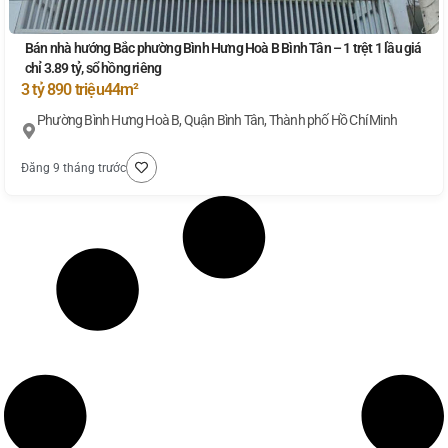
Bán nhà hướng Bắc phường Bình Hưng Hoà B Bình Tân – 1 trệt 1 lầu giá
chỉ 3.89 tỷ, sổ hồng riêng
3 tỷ 890 triệu
44m²
Phường Bình Hưng Hoà B, Quận Bình Tân, Thành phố Hồ Chí Minh
Đăng 9 tháng trước