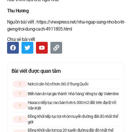
Thu Hương
Nguồn bài viết : https://vnexpress.net/nha-ngap-sang-nho-bo-tri-
gieng-troi-dung-cach-4911805.html
Chia sẻ bài viết
Bài viết được quan tâm
Nơi có căn hộ rẻ hơn ôtô ở Trung Quốc
1
Biến bàn ăn tại gia thành ‘nhà hàng’ riêng tư dịp Valentine
1
Haxaco tiếp tục rao bán hơn 6.000 m2 đất trên đại lộ Võ
1
Văn Kiệt
Đồng Khởi tiếp tục lọt nhóm tuyến đường đắt đỏ nhất thế
1
giới
Đồng Khởi vẫn lọt top 20 tuyến đường đắt đỏ nhất thế