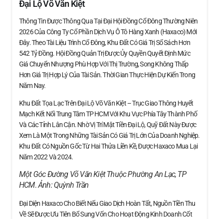
Đại Lộ Võ Văn Kiệt
Thông Tin Được Thông Qua Tại Đại Hội Đồng Cổ Đông Thường Niên
2026 Của Công Ty Cổ Phần Dịch Vụ Ô Tô Hàng Xanh (Haxaco) Mới
Đây. Theo Tài Liệu Trình Cổ Đông, Khu Đất Có Giá Trị Sổ Sách Hơn
542 Tỷ Đồng. Hội Đồng Quản Trị Được Ủy Quyền Quyết Định Mức
Giá Chuyển Nhượng Phù Hợp Với Thị Trường, Song Không Thấp
Hơn Giá Trị Hợp Lý Của Tài Sản. Thời Gian Thực Hiện Dự Kiến Trong
Năm Nay.
Khu Đất Tọa Lạc Trên Đại Lộ Võ Văn Kiệt – Trục Giao Thông Huyết
Mạch Kết Nối Trung Tâm TP HCM Với Khu Vực Phía Tây Thành Phố
Và Các Tỉnh Lân Cận. Nhờ Vị Trí Mặt Tiền Đại Lộ, Quỹ Đất Này Được
Xem Là Một Trong Những Tài Sản Có Giá Trị Lớn Của Doanh Nghiệp.
Khu Đất Có Nguồn Gốc Từ Hai Thửa Liền Kề, Được Haxaco Mua Lại
Năm 2022 Và 2024.
Một Góc Đường Võ Văn Kiệt Thuộc Phường An Lạc, TP
HCM. Ảnh:
Quỳnh Trần
Đại Diện Haxaco Cho Biết Nếu Giao Dịch Hoàn Tất, Nguồn Tiền Thu
Về Sẽ Được Ưu Tiên Bổ Sung Vốn Cho Hoạt Động Kinh Doanh Cốt