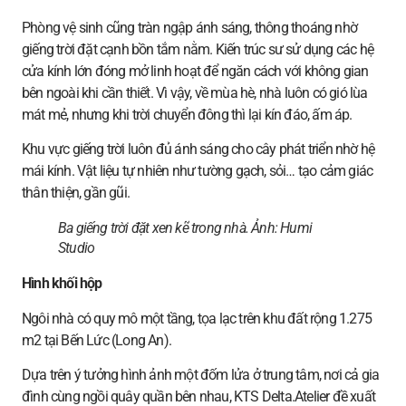
Phòng vệ sinh cũng tràn ngập ánh sáng, thông thoáng nhờ
giếng trời đặt cạnh bồn tắm nằm. Kiến trúc sư sử dụng các hệ
cửa kính lớn đóng mở linh hoạt để ngăn cách với không gian
bên ngoài khi cần thiết. Vì vậy, về mùa hè, nhà luôn có gió lùa
mát mẻ, nhưng khi trời chuyển đông thì lại kín đáo, ấm áp.
Khu vực giếng trời luôn đủ ánh sáng cho cây phát triển nhờ hệ
mái kính. Vật liệu tự nhiên như tường gạch, sỏi… tạo cảm giác
thân thiện, gần gũi.
Ba giếng trời đặt xen kẽ trong nhà.
Ảnh: Humi
Studio
Hình khối hộp
Ngôi nhà có quy mô một tầng, tọa lạc trên khu đất rộng 1.275
m2 tại Bến Lức (Long An).
Dựa trên ý tưởng hình ảnh một đốm lửa ở trung tâm, nơi cả gia
đình cùng ngồi quây quần bên nhau, KTS Delta.Atelier đề xuất