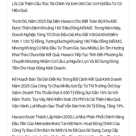
Lõi, Cải Thiện Cấu Trúc Tài Chính Và Xem Xét Các Cơ Hội Đầu Tư Có
Hiệu Quả.
Trước Đó, Năm 2025 Đại Diện Haxaco Cho Biết Toàn Bộ Khu Đất
Được Thẩm Định Khoảng 160 Triệu Đồng Mỗi M2. Trong Năm Này,
Doanh Nghiệp Từng Tổ Chức Đấu Giá Khu Đất Với Giá Khởi Điểm
Hơn 1.130 Tỷ Đồng, Tương Đương Khoảng 180 Triệu Đồng Mỗi M2,
Nhưng Không Có Nhà Đầu Tư Tham Gia. Sau Nhiều Lần Tìm Hướng
Khai Thác Chưa Đạt Kết Quả, Haxaco Tiếp Tục Tính Đến Phương Án
Chuyển Nhượng Nhằm Cơ Cấu Lại Nguồn Lực Và Bổ Sung Dòng
Tiền Cho Hoạt Động Kinh Doanh.
Kế Hoạch Bán Tài Sản Diễn Ra Trong Bối Cảnh Kết Quả Kinh Doanh
Năm 2025 Của Công Ty Chịu Nhiều Sức Ép Từ Thị Trường Ôtô Suy
Giảm. Doanh Thu Thuần Đạt 4.650 Tỷ Đồng, Sụt Gần 16% So Với
Năm Trước. Tuy Vậy, Nhờ Kiểm Soát Chi Phí Và Cải Thiện Hiệu Quả
Vận Hành, Lợi Nhuận Sau Thuế Vẫn Đạt Hơn 39 Tỷ Đồng, Tăng 19%.
Haxaco Được Thành Lập Năm 2000, Là Nhà Phân Phối Chính Hãng
Đầu Tiên Của Mercedes-Benz Tại Việt Nam. Hoạt Động Chính Của
Công Ty Bao Gồm Bán Xe Mới Và Xe Đã Qua Sử Dụng, Cung Cấp