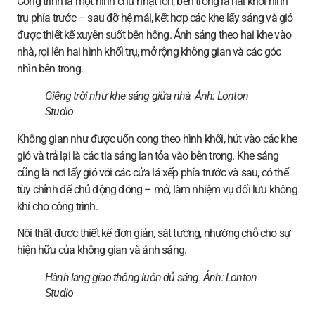
Công trình là một hình chữ nhật lớn, bên trong là hai khối hình
trụ phía trước – sau đỡ hệ mái, kết hợp các khe lấy sáng và gió
được thiết kế xuyên suốt bên hông. Ánh sáng theo hai khe vào
nhà, rọi lên hai hình khối trụ, mở rộng không gian và các góc
nhìn bên trong.
Giếng trời như khe sáng giữa nhà.
Ảnh: Lonton
Studio
Không gian như được uốn cong theo hình khối, hút vào các khe
gió và trả lại là các tia sáng lan tỏa vào bên trong. Khe sáng
cũng là nơi lấy gió với các cửa lá xếp phía trước và sau, có thể
tùy chỉnh để chủ động đóng – mở, làm nhiệm vụ đối lưu không
khí cho công trình.
Nội thất được thiết kế đơn giản, sát tường, nhường chỗ cho sự
hiện hữu của không gian và ánh sáng.
Hành lang giao thông luôn đủ sáng.
Ảnh: Lonton
Studio