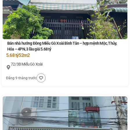
Bán nhà hướng Đông Miếu Gò Xoài Bình Tân – hợp mệnh Mộc, Thủy,
Hỏa – 4PN, 3 lầu giá 5.68 tỷ
5.68 tỷ
52m2
72/3B Miếu Gò Xoài
Đăng 9 tháng trước