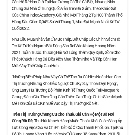
Căn Hộ Rẻ Hơn Ôtô Tại Hạc Cương Có Thể Cá Biệt, Nhưng Nhìn
Chung Giá Nhà Ở Trung Quốc Vẫn Trên Đà Giảm. Theo Khảo Sát
Của China Index Academy, Giá Nhà Mới Tháng 2 Tại 100 Thành Phố
Hàng Đầu Giảm 0,04% So Với Tháng 1, Mức Sụt Mạnh Nhất Kể Từ
Cuối 2022.
Nhu Cầu Mua Nhà Vẫn Ở Mức Thấp, Bất Chấp Các Chính Sách Hỗ
Trợ Kể Từ Khi Ngành Bất Động Sản Rơi Vào Khủng Hoảng Năm
2021. Tuần Trước, Thượng Hải Nới Lỏng Thêm Quy Định, Gồm Cho
Phép Khách Hàng Đủ Điều Kiện Mua Thêm Nhà Và Tiếp Cận Hạn
Mức Vay Thế Chấp Cao Hơn.
“Những Biện Pháp Như Vậy Có Thể Tạo Ra Cú Hích Ngắn Hạn Cho
Thị Trường Nhưng Khó Đảo Ngược Chu Kỳ Suy Thoái Diện Rộng”,
Ông Larry Hu, Trưởng Bộ Phận Kinh Tế Trung Quốc Tại Macquarie
Group, Đánh Giá. Theo Ông, Cần Thêm Can Thiệp Chính Sách Mạnh
Mẽ Hơn Của Bắc Kinh Để Vực Dậy Thị Trường Rõ Nét.
Trên Thị Trường Chung Cư Cho Thuê, Giá Căn Hộ
Một Số Nơi
Cũng Rất Rẻ
, Thu Hút Khách Hàng Muốn Thoát Khỏi Cuộc Sống Áp
Lực Công Việc Cao Và Chi Phí Đắt Đỏ Ở Các Thành Phố Lớn. Tại Khu
Đô Thị Hoang Vắng “Life In Venice” Ở Giang Tô, Sasa Chen, 28 Tuổi,