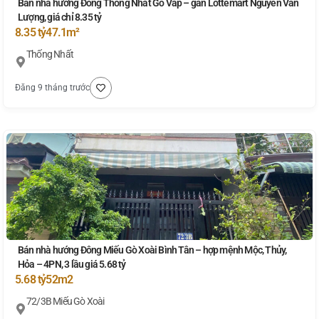
Bán nhà hướng Đông Thống Nhất Gò Vấp – gần Lottemart Nguyễn Văn
Lượng, giá chỉ 8.35 tỷ
8.35 tỷ
47.1m²
Thống Nhất
Đăng 9 tháng trước
Bán nhà hướng Đông Miếu Gò Xoài Bình Tân – hợp mệnh Mộc, Thủy,
Hỏa – 4PN, 3 lầu giá 5.68 tỷ
5.68 tỷ
52m2
72/3B Miếu Gò Xoài