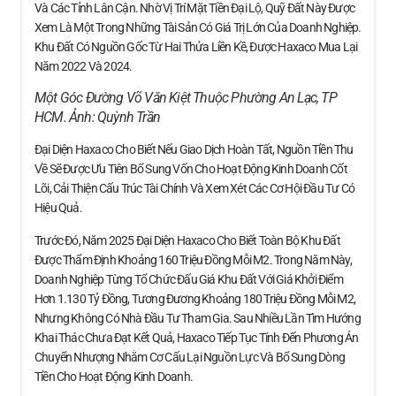
Và Các Tỉnh Lân Cận. Nhờ Vị Trí Mặt Tiền Đại Lộ, Quỹ Đất Này Được
Xem Là Một Trong Những Tài Sản Có Giá Trị Lớn Của Doanh Nghiệp.
Khu Đất Có Nguồn Gốc Từ Hai Thửa Liền Kề, Được Haxaco Mua Lại
Năm 2022 Và 2024.
Một Góc Đường Võ Văn Kiệt Thuộc Phường An Lạc, TP
HCM. Ảnh:
Quỳnh Trần
Đại Diện Haxaco Cho Biết Nếu Giao Dịch Hoàn Tất, Nguồn Tiền Thu
Về Sẽ Được Ưu Tiên Bổ Sung Vốn Cho Hoạt Động Kinh Doanh Cốt
Lõi, Cải Thiện Cấu Trúc Tài Chính Và Xem Xét Các Cơ Hội Đầu Tư Có
Hiệu Quả.
Trước Đó, Năm 2025 Đại Diện Haxaco Cho Biết Toàn Bộ Khu Đất
Được Thẩm Định Khoảng 160 Triệu Đồng Mỗi M2. Trong Năm Này,
Doanh Nghiệp Từng Tổ Chức Đấu Giá Khu Đất Với Giá Khởi Điểm
Hơn 1.130 Tỷ Đồng, Tương Đương Khoảng 180 Triệu Đồng Mỗi M2,
Nhưng Không Có Nhà Đầu Tư Tham Gia. Sau Nhiều Lần Tìm Hướng
Khai Thác Chưa Đạt Kết Quả, Haxaco Tiếp Tục Tính Đến Phương Án
Chuyển Nhượng Nhằm Cơ Cấu Lại Nguồn Lực Và Bổ Sung Dòng
Tiền Cho Hoạt Động Kinh Doanh.