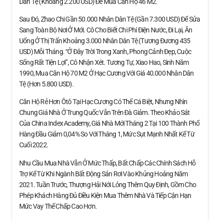
Dân Tệ (khoảng 2.200 USD) Để Mua Căn Hộ 46 M2.
Sau Đó, Zhao Chi Gần 50.000 Nhân Dân Tệ (gần 7.300 USD) Để Sửa
Sang Toàn Bộ Nơi Ở Mới. Cô Cho Biết Chi Phí Điện Nước, Đi Lại, Ăn
Uống Ở Thị Trấn Khoảng 3.000 Nhân Dân Tệ (tương Đương 435
USD) Mỗi Tháng. “Ở Đây Trời Trong Xanh, Phong Cảnh Đẹp, Cuộc
Sống Rất Tiện Lợi”, Cô Nhận Xét. Tương Tự, Xiao Hao, Sinh Năm
1990, Mua Căn Hộ 70 M2 Ở Hạc Cương Với Giá 40.000 Nhân Dân
Tệ (hơn 5.800 USD).
Căn Hộ Rẻ Hơn Ôtô Tại Hạc Cương Có Thể Cá Biệt, Nhưng Nhìn
Chung Giá Nhà Ở Trung Quốc Vẫn Trên Đà Giảm. Theo Khảo Sát
Của China Index Academy, Giá Nhà Mới Tháng 2 Tại 100 Thành Phố
Hàng Đầu Giảm 0,04% So Với Tháng 1, Mức Sụt Mạnh Nhất Kể Từ
Cuối 2022.
Nhu Cầu Mua Nhà Vẫn Ở Mức Thấp, Bất Chấp Các Chính Sách Hỗ
Trợ Kể Từ Khi Ngành Bất Động Sản Rơi Vào Khủng Hoảng Năm
2021. Tuần Trước, Thượng Hải Nới Lỏng Thêm Quy Định, Gồm Cho
Phép Khách Hàng Đủ Điều Kiện Mua Thêm Nhà Và Tiếp Cận Hạn
Mức Vay Thế Chấp Cao Hơn.