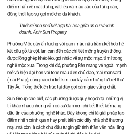
điểm nhấn về mặt đứng, vật liệu và màu sắc của từng căn,
đồng thời, tạo sự gợi mở cho du khách.
Thiết kế nhà phố kết hợp hài hòa giữa an cư và kinh
doanh. Ảnh:
Sun Property
Phường Mộc gây ấn tượng với gam màu nâu trầm, kết hợp hệ
kết cấu gỗ, từ cột, lan can đến các chi tiết mộng truyền thống,
được lồng ghép khéo léo, gợi nhắc về sự mộc mạc, tỉ mỉ trong
nghề mộc xưa. Trong khi đó, phường Rèn mang vẻ ngoài mạnh
mẽ và hiện đại hơn với tone màu đen chủ đạo, mái mansard
(mái Pháp), cùng các chi tiết kim loại lấy cảm hứng từ biệt thự
Tây Âu. Tổng thể kiến trúc tại đây gợi cảm giác vững chãi.
Sun Group cho biết, các phường được quy hoạch tại những vị
trí khác nhau, nhưng vẫn có sự đan xen chi tiết thiết kế mang
dấu ấn của phường nghề khác. Đây không chỉ là giải pháp tạo
điểm nhấn cảnh quan hay phát triển các dãy nhà phố thương
mại, mà còn là cách chủ đầu tư gìn giữ tinh thần văn hóa lãng