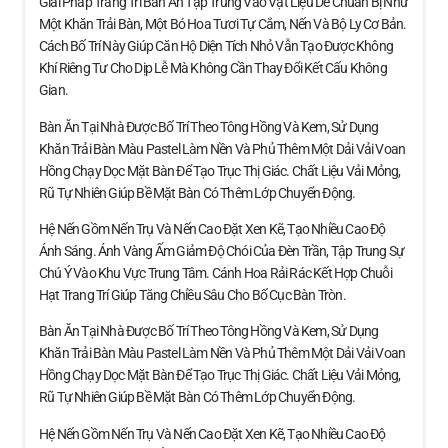
Giải Pháp Trang Trí Bàn Ăn Tập Trung Vào Vật Liệu Dễ Chuẩn Bị Như
Một Khăn Trải Bàn, Một Bó Hoa Tươi Tự Cắm, Nến Và Bộ Ly Cơ Bản.
Cách Bố Trí Này Giúp Căn Hộ Diện Tích Nhỏ Vẫn Tạo Được Không
Khí Riêng Tư Cho Dịp Lễ Mà Không Cần Thay Đổi Kết Cấu Không
Gian.
Bàn Ăn Tại Nhà Được Bố Trí Theo Tông Hồng Và Kem, Sử Dụng
Khăn Trải Bàn Màu Pastel Làm Nền Và Phủ Thêm Một Dải Vải Voan
Hồng Chạy Dọc Mặt Bàn Để Tạo Trục Thị Giác. Chất Liệu Vải Mỏng,
Rũ Tự Nhiên Giúp Bề Mặt Bàn Có Thêm Lớp Chuyển Động.
Hệ Nến Gồm Nến Trụ Và Nến Cao Đặt Xen Kẽ, Tạo Nhiều Cao Độ
Ánh Sáng. Ánh Vàng Ấm Giảm Độ Chói Của Đèn Trần, Tập Trung Sự
Chú Ý Vào Khu Vực Trung Tâm. Cánh Hoa Rải Rác Kết Hợp Chuỗi
Hạt Trang Trí Giúp Tăng Chiều Sâu Cho Bố Cục Bàn Tròn.
Bàn Ăn Tại Nhà Được Bố Trí Theo Tông Hồng Và Kem, Sử Dụng
Khăn Trải Bàn Màu Pastel Làm Nền Và Phủ Thêm Một Dải Vải Voan
Hồng Chạy Dọc Mặt Bàn Để Tạo Trục Thị Giác. Chất Liệu Vải Mỏng,
Rũ Tự Nhiên Giúp Bề Mặt Bàn Có Thêm Lớp Chuyển Động.
Hệ Nến Gồm Nến Trụ Và Nến Cao Đặt Xen Kẽ, Tạo Nhiều Cao Độ