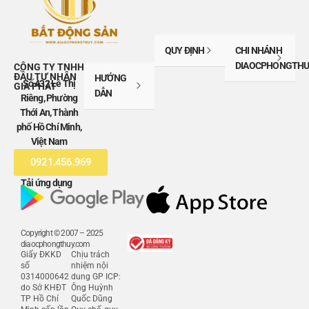
QUY ĐỊNH
CHI NHÁNH
DIAOCPHONGTHU
CÔNG TY TNHH
ĐẦU TƯ NHÂN
HƯỚNG
Số 432 Lê Thị
GIA PHÁT
DẪN
Riêng, Phường
Thới An, Thành
phố Hồ Chí Minh,
Việt Nam
0921.456.969
Tải ứng dụng
Copyright © 2007 – 2025
diaocphongthuy.com
Giấy ĐKKD
Chịu trách
số
nhiệm nội
0314000642
dung GP ICP:
do Sở KHĐT
Ông Huỳnh
TP Hồ Chí
Quốc Dũng