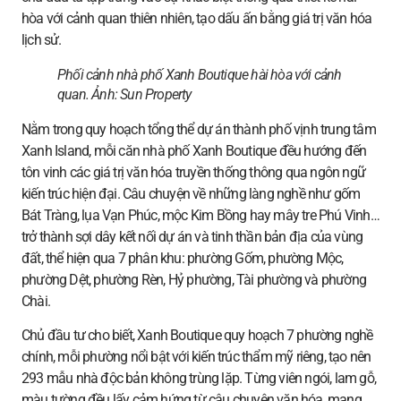
hòa với cảnh quan thiên nhiên, tạo dấu ấn bằng giá trị văn hóa
lịch sử.
Phối cảnh nhà phố Xanh Boutique hài hòa với cảnh
quan. Ảnh:
Sun Property
Nằm trong quy hoạch tổng thể dự án thành phố vịnh trung tâm
Xanh Island, mỗi căn nhà phố Xanh Boutique đều hướng đến
tôn vinh các giá trị văn hóa truyền thống thông qua ngôn ngữ
kiến trúc hiện đại. Câu chuyện về những làng nghề như gốm
Bát Tràng, lụa Vạn Phúc, mộc Kim Bồng hay mây tre Phú Vinh…
trở thành sợi dây kết nối dự án và tinh thần bản địa của vùng
đất, thể hiện qua 7 phân khu: phường Gốm, phường Mộc,
phường Dệt, phường Rèn, Hỷ phường, Tài phường và phường
Chài.
Chủ đầu tư cho biết, Xanh Boutique quy hoạch 7 phường nghề
chính, mỗi phường nổi bật với kiến trúc thẩm mỹ riêng, tạo nên
293 mẫu nhà độc bản không trùng lặp. Từng viên ngói, lam gỗ,
màu tường đều lấy cảm hứng từ câu chuyện văn hóa, mang