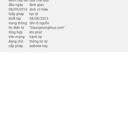
Minh cấp lần
Quy chế, quy
đầu ngày
định giao
08/09/2016
dịch có hiệu
Giấy phép
lực từ
thiết lập
08/08/2023
trang thông
Ghi rõ nguồn
tin điện tử
“Diaocphongthuy.com”
tổng hợp
khi phát
trên mạng
hành lại
đang chờ
thông tin từ
cấp phép.
website này.