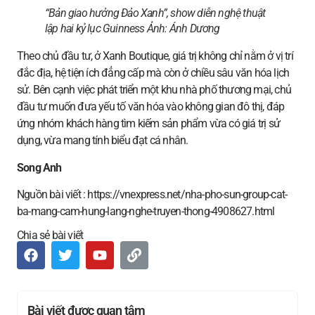
“Bản giao hưởng Đảo Xanh”, show diễn nghệ thuật
lập hai kỷ lục Guinness Ảnh:
Ánh Dương
Theo chủ đầu tư, ở Xanh Boutique, giá trị không chỉ nằm ở vị trí
đắc địa, hệ tiện ích đẳng cấp mà còn ở chiều sâu văn hóa lịch
sử. Bên cạnh việc phát triển một khu nhà phố thương mại, chủ
đầu tư muốn đưa yếu tố văn hóa vào không gian đô thị, đáp
ứng nhóm khách hàng tìm kiếm sản phẩm vừa có giá trị sử
dụng, vừa mang tính biểu đạt cá nhân.
Song Anh
Nguồn bài viết : https://vnexpress.net/nha-pho-sun-group-cat-
ba-mang-cam-hung-lang-nghe-truyen-thong-4908627.html
Chia sẻ bài viết
Bài viết được quan tâm