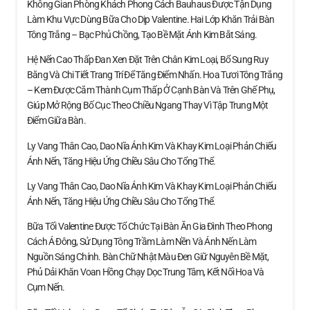
Không Gian Phòng Khách Phong Cách Bauhaus Được Tận Dụng
Làm Khu Vực Dùng Bữa Cho Dịp Valentine. Hai Lớp Khăn Trải Bàn
Tông Trắng – Bạc Phủ Chồng, Tạo Bề Mặt Ánh Kim Bắt Sáng.
Hệ Nến Cao Thấp Đan Xen Đặt Trên Chân Kim Loại, Bổ Sung Ruy
Băng Và Chi Tiết Trang Trí Để Tăng Điểm Nhấn. Hoa Tươi Tông Trắng
– Kem Được Cắm Thành Cụm Thấp Ở Cạnh Bàn Và Trên Ghế Phụ,
Giúp Mở Rộng Bố Cục Theo Chiều Ngang Thay Vì Tập Trung Một
Điểm Giữa Bàn.
Ly Vang Thân Cao, Dao Nĩa Ánh Kim Và Khay Kim Loại Phản Chiếu
Ánh Nến, Tăng Hiệu Ứng Chiều Sâu Cho Tổng Thể.
Ly Vang Thân Cao, Dao Nĩa Ánh Kim Và Khay Kim Loại Phản Chiếu
Ánh Nến, Tăng Hiệu Ứng Chiều Sâu Cho Tổng Thể.
Bữa Tối Valentine Được Tổ Chức Tại Bàn Ăn Gia Đình Theo Phong
Cách Á Đông, Sử Dụng Tông Trầm Làm Nền Và Ánh Nến Làm
Nguồn Sáng Chính. Bàn Chữ Nhật Màu Đen Giữ Nguyên Bề Mặt,
Phủ Dải Khăn Voan Hồng Chạy Dọc Trung Tâm, Kết Nối Hoa Và
Cụm Nến.