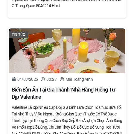
O-Trung-Quoc-5046214.html
TIN TỨC
04/03/2026
00:27
Mai Hoang Minh
Biến Bàn Ăn Tại Gia Thành ‘nhà Hàng’ Riêng Tư
Dịp Valentine
Valentine Là Dịp Nhiều Cặp Đôi, Gia Đình Lựa Chọn Tổ Chức Bữa Tối
Tại Nhà Thay Vì Ra Ngoài. Không Gian Quen Thuộc Có Thể Được
Thiết Lập Lại Thông Qua Cách Sắp Xếp Bàn Ăn, Lựa Chọn Ánh Sáng
Và Phối Hợp Đồ Dùng. Chỉ Cần Thay Đổi Bố Cục, Bổ Sung Hoa Tươi,
Nến Và Một Số Phụ Kiện, Khu Vực Dùng Bữa Hằng Ngày Có Thể Trở