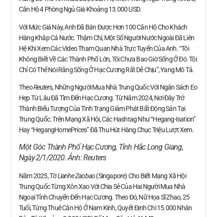
Căn Hộ 4 Phòng Ngủ Giá Khoảng 13.000 USD.
Với Mức Giá Này, Anh Đã Bán Được Hơn 100 Căn Hộ Cho Khách
Hàng Khắp Cả Nước. Thậm Chí, Một Số Người Nước Ngoài Đã Liên
Hệ Khi Xem Các Video Tham Quan Nhà Trực Tuyến Của Anh. “Tôi
Không Biết Về Các Thành Phố Lớn, Tôi Chưa Bao Giờ Sống Ở Đó. Tôi
Chỉ Có Thể Nói Rằng Sống Ở Hạc Cương Rất Dễ Chịu”, Yang Mô Tả.
Theo
Reuters
, Những Người Mua Nhà Trung Quốc Với Ngân Sách Eo
Hẹp Từ Lâu Đã Tìm Đến Hạc Cương. Từ Năm 2024, Nơi Đây Trở
Thành Biểu Tượng Của Tình Trạng Giảm Phát Bất Động Sản Tại
Trung Quốc. Trên Mạng Xã Hội, Các Hashtag Như “Hegang-Isation”
Hay “HegangHomePrices” Đã Thu Hút Hàng Chục Triệu Lượt Xem.
Một Góc Thành Phố Hạc Cương, Tỉnh Hắc Long Giang,
Ngày 2/1/2020. Ảnh:
Reuters
Năm 2025, Tờ
Lianhe Zaobao
(Singapore) Cho Biết Mạng Xã Hội
Trung Quốc Từng Xôn Xao Với Chia Sẻ Của Hai Người Mua Nhà
Ngoại Tỉnh Chuyển Đến Hạc Cương. Theo Đó, Nữ Họa Sĩ Zhao, 25
Tuổi, Từng Thuê Căn Hộ Ở Nam Kinh, Quyết Định Chi 15.000 Nhân