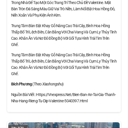
Trong Nhà Để Tạo Một Góc Trang Trí Theo Chủ Đề Valentine. Mặt
Bàn Tròn Đá Sáng Màu Giữ Vai Trò Nền, Làm Nổi Bật Hoa Hồng Đỏ,
Nến Xoắn Và Phụ Kiện Ánh Kim.
Trung Tâm Bàn Đặt Khay Gỗ Nâng Cao Trái Cây, Bình Hoa Hồng
Thấp Bố Trí Lệch Bên, Cân Bằng Với Chai Vang Và Cụm Ly Thủy Tinh
Cao. Khăn Ăn Và Nơ Đỏ Đồng Bộ Với Gối Tựa Hình Trái Tim Trên
Ghế.
Trung Tâm Bàn Đặt Khay Gỗ Nâng Cao Trái Cây, Bình Hoa Hồng
Thấp Bố Trí Lệch Bên, Cân Bằng Với Chai Vang Và Cụm Ly Thủy Tinh
Cao. Khăn Ăn Và Nơ Đỏ Đồng Bộ Với Gối Tựa Hình Trái Tim Trên
Ghế.
Bích Phương
(theo
Xiaohongshu
)
Nguồn Bài Viết : Https://vnexpress.net/bien-Ban-An-Tai-Gia-Thanh-
Nha-Hang-Rieng-Tu-Dip-Valentine-5040397.html