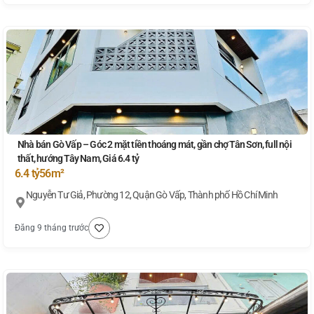
Nhà bán Gò Vấp – Góc 2 mặt tiền thoáng mát, gần chợ Tân Sơn, full nội
thất, hướng Tây Nam, Giá 6.4 tỷ
6.4 tỷ
56m²
Nguyễn Tư Giả, Phường 12, Quận Gò Vấp, Thành phố Hồ Chí Minh
Đăng 9 tháng trước