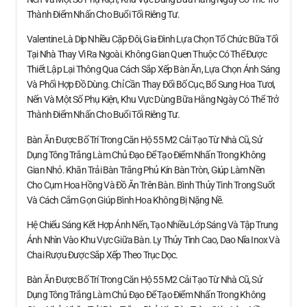
Thành Điểm Nhấn Cho Buổi Tối Riêng Tư.
Valentine Là Dịp Nhiều Cặp Đôi, Gia Đình Lựa Chọn Tổ Chức Bữa Tối
Tại Nhà Thay Vì Ra Ngoài. Không Gian Quen Thuộc Có Thể Được
Thiết Lập Lại Thông Qua Cách Sắp Xếp Bàn Ăn, Lựa Chọn Ánh Sáng
Và Phối Hợp Đồ Dùng. Chỉ Cần Thay Đổi Bố Cục, Bổ Sung Hoa Tươi,
Nến Và Một Số Phụ Kiện, Khu Vực Dùng Bữa Hằng Ngày Có Thể Trở
Thành Điểm Nhấn Cho Buổi Tối Riêng Tư.
Bàn Ăn Được Bố Trí Trong Căn Hộ 55 M2 Cải Tạo Từ Nhà Cũ, Sử
Dụng Tông Trắng Làm Chủ Đạo Để Tạo Điểm Nhấn Trong Không
Gian Nhỏ. Khăn Trải Bàn Trắng Phủ Kín Bàn Tròn, Giúp Làm Nền
Cho Cụm Hoa Hồng Và Đồ Ăn Trên Bàn. Bình Thủy Tinh Trong Suốt
Và Cách Cắm Gọn Giúp Bình Hoa Không Bị Nặng Nề.
Hệ Chiếu Sáng Kết Hợp Ánh Nến, Tạo Nhiều Lớp Sáng Và Tập Trung
Ánh Nhìn Vào Khu Vực Giữa Bàn. Ly Thủy Tinh Cao, Dao Nĩa Inox Và
Chai Rượu Được Sắp Xếp Theo Trục Dọc.
Bàn Ăn Được Bố Trí Trong Căn Hộ 55 M2 Cải Tạo Từ Nhà Cũ, Sử
Dụng Tông Trắng Làm Chủ Đạo Để Tạo Điểm Nhấn Trong Không