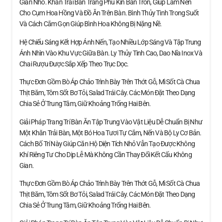
Gian Nhỏ. Khăn Trải Bàn Trắng Phủ Kín Bàn Tròn, Giúp Làm Nền
Cho Cụm Hoa Hồng Và Đồ Ăn Trên Bàn. Bình Thủy Tinh Trong Suốt
Và Cách Cắm Gọn Giúp Bình Hoa Không Bị Nặng Nề.
Hệ Chiếu Sáng Kết Hợp Ánh Nến, Tạo Nhiều Lớp Sáng Và Tập Trung
Ánh Nhìn Vào Khu Vực Giữa Bàn. Ly Thủy Tinh Cao, Dao Nĩa Inox Và
Chai Rượu Được Sắp Xếp Theo Trục Dọc.
Thực Đơn Gồm Bò Áp Chảo Trình Bày Trên Thớt Gỗ, Mì Sốt Cà Chua
Thịt Băm, Tôm Sốt Bơ Tỏi, Salad Trái Cây. Các Món Đặt Theo Dạng
Chia Sẻ Ở Trung Tâm, Giữ Khoảng Trống Hai Bên.
Giải Pháp Trang Trí Bàn Ăn Tập Trung Vào Vật Liệu Dễ Chuẩn Bị Như
Một Khăn Trải Bàn, Một Bó Hoa Tươi Tự Cắm, Nến Và Bộ Ly Cơ Bản.
Cách Bố Trí Này Giúp Căn Hộ Diện Tích Nhỏ Vẫn Tạo Được Không
Khí Riêng Tư Cho Dịp Lễ Mà Không Cần Thay Đổi Kết Cấu Không
Gian.
Thực Đơn Gồm Bò Áp Chảo Trình Bày Trên Thớt Gỗ, Mì Sốt Cà Chua
Thịt Băm, Tôm Sốt Bơ Tỏi, Salad Trái Cây. Các Món Đặt Theo Dạng
Chia Sẻ Ở Trung Tâm, Giữ Khoảng Trống Hai Bên.