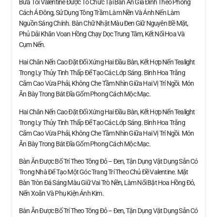
Bữa Tối Valentine Được Tổ Chức Tại Bàn Ăn Gia Đình Theo Phong
Cách Á Đông, Sử Dụng Tông Trầm Làm Nền Và Ánh Nến Làm
Nguồn Sáng Chính. Bàn Chữ Nhật Màu Đen Giữ Nguyên Bề Mặt,
Phủ Dải Khăn Voan Hồng Chạy Dọc Trung Tâm, Kết Nối Hoa Và
Cụm Nến.
Hai Chân Nến Cao Đặt Đối Xứng Hai Đầu Bàn, Kết Hợp Nến Tealight
Trong Ly Thủy Tinh Thấp Để Tạo Các Lớp Sáng. Bình Hoa Trắng
Cắm Cao Vừa Phải, Không Che Tầm Nhìn Giữa Hai Vị Trí Ngồi. Món
Ăn Bày Trong Bát Đĩa Gốm Phong Cách Mộc Mạc.
Hai Chân Nến Cao Đặt Đối Xứng Hai Đầu Bàn, Kết Hợp Nến Tealight
Trong Ly Thủy Tinh Thấp Để Tạo Các Lớp Sáng. Bình Hoa Trắng
Cắm Cao Vừa Phải, Không Che Tầm Nhìn Giữa Hai Vị Trí Ngồi. Món
Ăn Bày Trong Bát Đĩa Gốm Phong Cách Mộc Mạc.
Bàn Ăn Được Bố Trí Theo Tông Đỏ – Đen, Tận Dụng Vật Dụng Sẵn Có
Trong Nhà Để Tạo Một Góc Trang Trí Theo Chủ Đề Valentine. Mặt
Bàn Tròn Đá Sáng Màu Giữ Vai Trò Nền, Làm Nổi Bật Hoa Hồng Đỏ,
Nến Xoắn Và Phụ Kiện Ánh Kim.
Bàn Ăn Được Bố Trí Theo Tông Đỏ – Đen, Tận Dụng Vật Dụng Sẵn Có