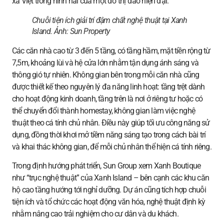
xã Việt trong hình hài của một đô thị đảo hiện đại.
Chuỗi tiện ích giải trí đậm chất nghệ thuật tại Xanh
Island. Ảnh:
Sun Property
Các căn nhà cao từ 3 đến 5 tầng, có tầng hầm, mặt tiền rộng từ
7,5m, khoảng lùi và hệ cửa lớn nhằm tận dụng ánh sáng và
thông gió tự nhiên. Không gian bên trong mỗi căn nhà cũng
được thiết kế theo nguyên lý đa năng linh hoạt: tầng trệt dành
cho hoạt động kinh doanh, tầng trên là nơi ở riêng tư hoặc có
thể chuyển đổi thành homestay, không gian làm việc nghệ
thuật theo cá tính chủ nhân. Điều này giúp tối ưu công năng sử
dụng, đồng thời khơi mở tiềm năng sáng tạo trong cách bài trí
và khai thác không gian, để mỗi chủ nhân thể hiện cá tính riêng.
Trong định hướng phát triển, Sun Group xem Xanh Boutique
như “trục nghệ thuật” của Xanh Island – bên cạnh các khu căn
hộ cao tầng hướng tới nghỉ dưỡng. Dự án cũng tích hợp chuỗi
tiện ích và tổ chức các hoạt động văn hóa, nghệ thuật định kỳ
nhằm nâng cao trải nghiệm cho cư dân và du khách.