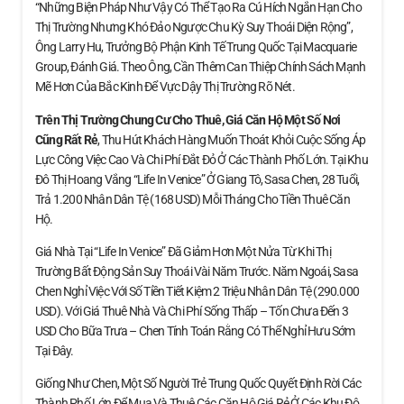
“Những Biện Pháp Như Vậy Có Thể Tạo Ra Cú Hích Ngắn Hạn Cho
Thị Trường Nhưng Khó Đảo Ngược Chu Kỳ Suy Thoái Diện Rộng”,
Ông Larry Hu, Trưởng Bộ Phận Kinh Tế Trung Quốc Tại Macquarie
Group, Đánh Giá. Theo Ông, Cần Thêm Can Thiệp Chính Sách Mạnh
Mẽ Hơn Của Bắc Kinh Để Vực Dậy Thị Trường Rõ Nét.
Trên Thị Trường Chung Cư Cho Thuê, Giá Căn Hộ
Một Số Nơi
Cũng Rất Rẻ
, Thu Hút Khách Hàng Muốn Thoát Khỏi Cuộc Sống Áp
Lực Công Việc Cao Và Chi Phí Đắt Đỏ Ở Các Thành Phố Lớn. Tại Khu
Đô Thị Hoang Vắng “Life In Venice” Ở Giang Tô, Sasa Chen, 28 Tuổi,
Trả 1.200 Nhân Dân Tệ (168 USD) Mỗi Tháng Cho Tiền Thuê Căn
Hộ.
Giá Nhà Tại “Life In Venice” Đã Giảm Hơn Một Nửa Từ Khi Thị
Trường Bất Động Sản Suy Thoái Vài Năm Trước. Năm Ngoái, Sasa
Chen Nghỉ Việc Với Số Tiền Tiết Kiệm 2 Triệu Nhân Dân Tệ (290.000
USD). Với Giá Thuê Nhà Và Chi Phí Sống Thấp – Tốn Chưa Đến 3
USD Cho Bữa Trưa – Chen Tính Toán Rằng Có Thể Nghỉ Hưu Sớm
Tại Đây.
Giống Như Chen, Một Số Người Trẻ Trung Quốc Quyết Định Rời Các
Thành Phố Lớn Để Mua Và Thuê Các Căn Hộ Giá Rẻ Ở Các Khu Đô