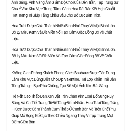
Ánh Sáng. Ánh Vàng Ấm Giảm Độ Chói Của Đèn Trần, Tập Trung Sự
Chú Ý Vào Khu Vực Trung Tâm. Cánh Hoa Rải Rác Kết Hợp Chuỗi
Hạt Trang Trí Giúp Tăng Chiều Sâu Cho Bố Cục Bàn Tròn.
Hoa Tươi Được Chia Thành Nhiều Bình Nhỏ Thay Vì Một Bình Lớn.
Bộ Ly Màu Kem Và Đĩa Viền Nổi Tạo Cảm Giác Đồng Bộ Về Chất
Liệu.
Hoa Tươi Được Chia Thành Nhiều Bình Nhỏ Thay Vì Một Bình Lớn.
Bộ Ly Màu Kem Và Đĩa Viền Nổi Tạo Cảm Giác Đồng Bộ Về Chất
Liệu.
Không Gian Phòng Khách Phong Cách Bauhaus Được Tận Dụng
Làm Khu Vực Dùng Bữa Cho Dịp Valentine. Hai Lớp Khăn Trải Bàn
Tông Trắng – Bạc Phủ Chồng, Tạo Bề Mặt Ánh Kim Bắt Sáng.
Hệ Nến Cao Thấp Đan Xen Đặt Trên Chân Kim Loại, Bổ Sung Ruy
Băng Và Chi Tiết Trang Trí Để Tăng Điểm Nhấn. Hoa Tươi Tông Trắng
– Kem Được Cắm Thành Cụm Thấp Ở Cạnh Bàn Và Trên Ghế Phụ,
Giúp Mở Rộng Bố Cục Theo Chiều Ngang Thay Vì Tập Trung Một
Điểm Giữa Bàn.