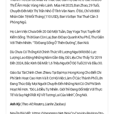
Thị Ế Ẩm Hoặc Vùng Hẻo Lánh. Mùa Hè 2025, Ban Zhao, 29 Tuổi,
Chuyển Đến Một Thị Trấn Nhỏ Ở Tỉnh Vân Nam. Ở Đó, Chỉ Với 800
Nhân Dân Tệ Mỗi Tháng (110 USD), Ban Và Bạn Trai Thuê Căn 3
Phòng Ngủ.
Họ Làm Việc Chưa Đến 20 Giờ Một Tuần, Dạy Yoga Trực Tuyến Để
Kiếm Sống. Thời Gian Còn Lại, Ban Đi Dạo Quanh Khu Phố, Thư Giãn
Với Thiên Nhiên. “Tôi Đang Sống Ở Thiên Đường”, Ban Nói.
Dù Chưa Có Thống Kê Chính Thức Về Lượng Người Rời Bỏ Lực
Lượng Lao Động Những Năm Gần Đây, Dữ Liệu Cho Thấy Từ 2019
Đến 2024, Bắc Kinh Đã Mất 1,6 Triệu Người Ở Độ Tuổi 20 Và Đầu 30.
Giáo Sư Tài Chính Chen Zhiwu Tại Đại Học Hong Kong Cho Biết Chi
Phí Sinh Hoạt Cao Hơn Và Ít Cơ Hội Việc Làm Ở Các Thành Phố Lớn
Đang Thúc Đẩy Mọi Người Chuyển Đến Những Nơi Có Chi Phí Sinh
Hoạt Rẻ Hơn. “Đó Là Điều Tự Nhiên. Giới Trẻ Đang Đối Mặt Với Thực
Tế Và Suy Nghĩ Rất Kỹ Về Tương Lai Của Mình”, Ông Nói.
Anh Kỳ
(
Theo AP, Reuters, Lianhe Zaobao)
Nguồn Bài Viết : Https://vnexpress.net/noi-Co-Can-Ho-Re-Hon-Oto-