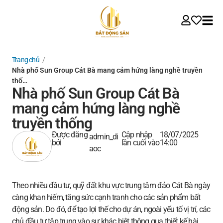
Trang chủ
/
Nhà phố Sun Group Cát Bà mang cảm hứng làng nghề truyền
thố…
Nhà phố Sun Group Cát Bà
mang cảm hứng làng nghề
truyền thống
Được đăng
Cập nhập
18/07/2025
admin_di
bởi
lần cuối vào
14:00
aoc
Theo nhiều đầu tư, quỹ đất khu vực trung tâm đảo Cát Bà ngày
càng khan hiếm, tăng sức cạnh tranh cho các sản phẩm bất
động sản. Do đó, để tạo lợi thế cho dự án, ngoài yếu tố vị trí, các
chủ đầu tư tập trung vào sự khác biệt thông qua thiết kế hài