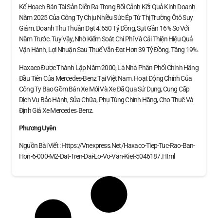
Kế Hoạch Bán Tài Sản Diễn Ra Trong Bối Cảnh Kết Quả Kinh Doanh
Năm 2025 Của Công Ty Chịu Nhiều Sức Ép Từ Thị Trường Ôtô Suy
Giảm. Doanh Thu Thuần Đạt 4.650 Tỷ Đồng, Sụt Gần 16% So Với
Năm Trước. Tuy Vậy, Nhờ Kiểm Soát Chi Phí Và Cải Thiện Hiệu Quả
Vận Hành, Lợi Nhuận Sau Thuế Vẫn Đạt Hơn 39 Tỷ Đồng, Tăng 19%.
Haxaco Được Thành Lập Năm 2000, Là Nhà Phân Phối Chính Hãng
Đầu Tiên Của Mercedes-Benz Tại Việt Nam. Hoạt Động Chính Của
Công Ty Bao Gồm Bán Xe Mới Và Xe Đã Qua Sử Dụng, Cung Cấp
Dịch Vụ Bảo Hành, Sửa Chữa, Phụ Tùng Chính Hãng, Cho Thuê Và
Định Giá Xe Mercedes‑Benz.
Phương Uyên
Nguồn Bài Viết : Https://vnexpress.net/haxaco-Tiep-Tuc-Rao-Ban-
Hon-6-000-M2-Dat-Tren-Dai-Lo-Vo-Van-Kiet-5046187.html