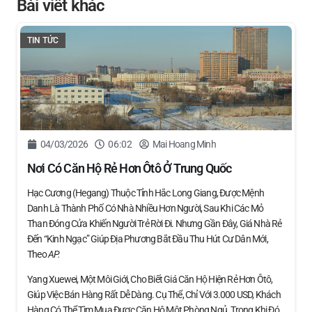
Bài viết khác
TIN TỨC
04/03/2026
06:02
Mai Hoang Minh
Nơi Có Căn Hộ Rẻ Hơn Ôtô Ở Trung Quốc
Hạc Cương (Hegang) Thuộc Tỉnh Hắc Long Giang, Được Mệnh
Danh Là Thành Phố Có Nhà Nhiều Hơn Người, Sau Khi Các Mỏ
Than Đóng Cửa Khiến Người Trẻ Rời Đi. Nhưng Gần Đây, Giá Nhà Rẻ
Đến “kinh Ngạc” Giúp Địa Phương Bắt Đầu Thu Hút Cư Dân Mới,
Theo
AP.
Yang Xuewei, Một Môi Giới, Cho Biết Giá Căn Hộ Hiện Rẻ Hơn Ôtô,
Giúp Việc Bán Hàng Rất Dễ Dàng. Cụ Thể, Chỉ Với 3.000 USD, Khách
Hàng Có Thể Tìm Mua Được Căn Hộ Một Phòng Ngủ. Trong Khi Đó,