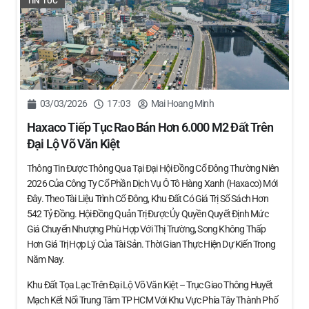
TIN TỨC
03/03/2026
17:03
Mai Hoang Minh
Haxaco Tiếp Tục Rao Bán Hơn 6.000 M2 Đất Trên
Đại Lộ Võ Văn Kiệt
Thông Tin Được Thông Qua Tại Đại Hội Đồng Cổ Đông Thường Niên
2026 Của Công Ty Cổ Phần Dịch Vụ Ô Tô Hàng Xanh (Haxaco) Mới
Đây. Theo Tài Liệu Trình Cổ Đông, Khu Đất Có Giá Trị Sổ Sách Hơn
542 Tỷ Đồng. Hội Đồng Quản Trị Được Ủy Quyền Quyết Định Mức
Giá Chuyển Nhượng Phù Hợp Với Thị Trường, Song Không Thấp
Hơn Giá Trị Hợp Lý Của Tài Sản. Thời Gian Thực Hiện Dự Kiến Trong
Năm Nay.
Khu Đất Tọa Lạc Trên Đại Lộ Võ Văn Kiệt – Trục Giao Thông Huyết
Mạch Kết Nối Trung Tâm TP HCM Với Khu Vực Phía Tây Thành Phố