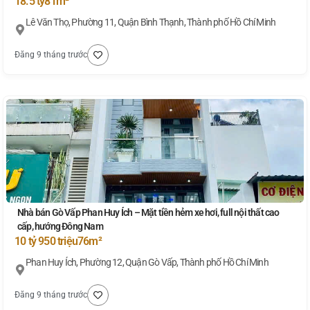
18.5 tỷ
81m²
Lê Văn Thọ, Phường 11, Quận Bình Thạnh, Thành phố Hồ Chí Minh
Đăng 9 tháng trước
Nhà bán Gò Vấp Phan Huy Ích – Mặt tiền hẻm xe hơi, full nội thất cao
cấp, hướng Đông Nam
10 tỷ 950 triệu
76m²
Phan Huy Ích, Phường 12, Quận Gò Vấp, Thành phố Hồ Chí Minh
Đăng 9 tháng trước