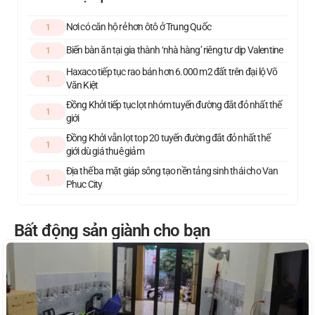
Nơi có căn hộ rẻ hơn ôtô ở Trung Quốc
1
Biến bàn ăn tại gia thành ‘nhà hàng’ riêng tư dịp Valentine
1
Haxaco tiếp tục rao bán hơn 6.000 m2 đất trên đại lộ Võ
1
Văn Kiệt
Đồng Khởi tiếp tục lọt nhóm tuyến đường đắt đỏ nhất thế
1
giới
Đồng Khởi vẫn lọt top 20 tuyến đường đắt đỏ nhất thế
1
giới dù giá thuê giảm
Địa thế ba mặt giáp sông tạo nền tảng sinh thái cho Van
1
Phuc City
Bất động sản giành cho bạn