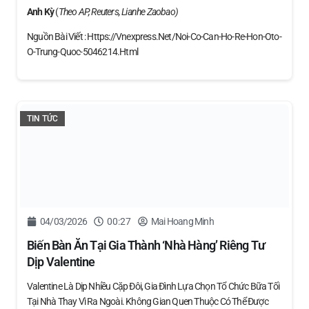
Anh Kỳ
(
Theo AP, Reuters, Lianhe Zaobao)
Nguồn Bài Viết : Https://vnexpress.net/noi-Co-Can-Ho-Re-Hon-Oto-
O-Trung-Quoc-5046214.html
TIN TỨC
04/03/2026
00:27
Mai Hoang Minh
Biến Bàn Ăn Tại Gia Thành ‘nhà Hàng’ Riêng Tư
Dịp Valentine
Valentine Là Dịp Nhiều Cặp Đôi, Gia Đình Lựa Chọn Tổ Chức Bữa Tối
Tại Nhà Thay Vì Ra Ngoài. Không Gian Quen Thuộc Có Thể Được