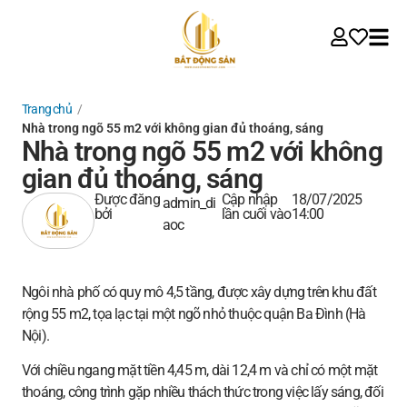
Trang chủ
/
Nhà trong ngõ 55 m2 với không gian đủ thoáng, sáng
Nhà trong ngõ 55 m2 với không
gian đủ thoáng, sáng
Được đăng
Cập nhập
18/07/2025
admin_di
bởi
lần cuối vào
14:00
aoc
Ngôi nhà phố có quy mô 4,5 tầng, được xây dựng trên khu đất
rộng 55 m2, tọa lạc tại một ngõ nhỏ thuộc quận Ba Đình (Hà
Nội).
Với chiều ngang mặt tiền 4,45 m, dài 12,4 m và chỉ có một mặt
thoáng, công trình gặp nhiều thách thức trong việc lấy sáng, đối