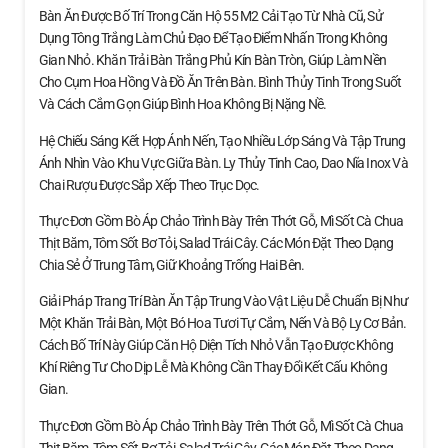
Bàn Ăn Được Bố Trí Trong Căn Hộ 55 M2 Cải Tạo Từ Nhà Cũ, Sử
Dụng Tông Trắng Làm Chủ Đạo Để Tạo Điểm Nhấn Trong Không
Gian Nhỏ. Khăn Trải Bàn Trắng Phủ Kín Bàn Tròn, Giúp Làm Nền
Cho Cụm Hoa Hồng Và Đồ Ăn Trên Bàn. Bình Thủy Tinh Trong Suốt
Và Cách Cắm Gọn Giúp Bình Hoa Không Bị Nặng Nề.
Hệ Chiếu Sáng Kết Hợp Ánh Nến, Tạo Nhiều Lớp Sáng Và Tập Trung
Ánh Nhìn Vào Khu Vực Giữa Bàn. Ly Thủy Tinh Cao, Dao Nĩa Inox Và
Chai Rượu Được Sắp Xếp Theo Trục Dọc.
Thực Đơn Gồm Bò Áp Chảo Trình Bày Trên Thớt Gỗ, Mì Sốt Cà Chua
Thịt Băm, Tôm Sốt Bơ Tỏi, Salad Trái Cây. Các Món Đặt Theo Dạng
Chia Sẻ Ở Trung Tâm, Giữ Khoảng Trống Hai Bên.
Giải Pháp Trang Trí Bàn Ăn Tập Trung Vào Vật Liệu Dễ Chuẩn Bị Như
Một Khăn Trải Bàn, Một Bó Hoa Tươi Tự Cắm, Nến Và Bộ Ly Cơ Bản.
Cách Bố Trí Này Giúp Căn Hộ Diện Tích Nhỏ Vẫn Tạo Được Không
Khí Riêng Tư Cho Dịp Lễ Mà Không Cần Thay Đổi Kết Cấu Không
Gian.
Thực Đơn Gồm Bò Áp Chảo Trình Bày Trên Thớt Gỗ, Mì Sốt Cà Chua
Thịt Băm, Tôm Sốt Bơ Tỏi, Salad Trái Cây. Các Món Đặt Theo Dạng