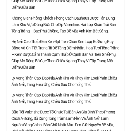
Giúp Mở Rộng Bố Cục Theo Chiều Ngang Thay Vì Tập Trung Một
Điểm Giữa Bàn.
Không Gian Phòng Khách Phong Cách Bauhaus Được Tận Dụng
Làm Khu Vực Dùng Bữa Cho Dịp Valentine. Hai Lớp Khăn Trải Bàn
Tông Trắng – Bạc Phủ Chồng, Tạo Bề Mặt Ánh Kim Bắt Sáng.
Hệ Nến Cao Thấp Đan Xen Đặt Trên Chân Kim Loại, Bổ Sung Ruy
Băng Và Chi Tiết Trang Trí Để Tăng Điểm Nhấn. Hoa Tươi Tông Trắng
– Kem Được Cắm Thành Cụm Thấp Ở Cạnh Bàn Và Trên Ghế Phụ,
Giúp Mở Rộng Bố Cục Theo Chiều Ngang Thay Vì Tập Trung Một
Điểm Giữa Bàn.
Ly Vang Thân Cao, Dao Nĩa Ánh Kim Và Khay Kim Loại Phản Chiếu
Ánh Nến, Tăng Hiệu Ứng Chiều Sâu Cho Tổng Thể.
Ly Vang Thân Cao, Dao Nĩa Ánh Kim Và Khay Kim Loại Phản Chiếu
Ánh Nến, Tăng Hiệu Ứng Chiều Sâu Cho Tổng Thể.
Bữa Tối Valentine Được Tổ Chức Tại Bàn Ăn Gia Đình Theo Phong
Cách Á Đông, Sử Dụng Tông Trầm Làm Nền Và Ánh Nến Làm
Nguồn Sáng Chính. Bàn Chữ Nhật Màu Đen Giữ Nguyên Bề Mặt,