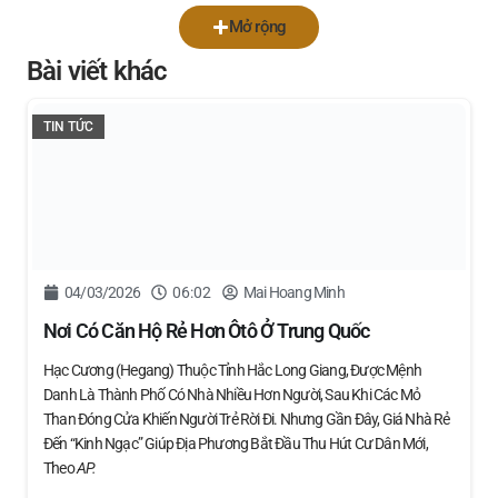
Mở rộng
Bài viết khác
TIN TỨC
04/03/2026
06:02
Mai Hoang Minh
Nơi Có Căn Hộ Rẻ Hơn Ôtô Ở Trung Quốc
Hạc Cương (Hegang) Thuộc Tỉnh Hắc Long Giang, Được Mệnh
Danh Là Thành Phố Có Nhà Nhiều Hơn Người, Sau Khi Các Mỏ
Than Đóng Cửa Khiến Người Trẻ Rời Đi. Nhưng Gần Đây, Giá Nhà Rẻ
Đến “kinh Ngạc” Giúp Địa Phương Bắt Đầu Thu Hút Cư Dân Mới,
Theo
AP.