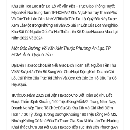
Khu Đất Tọa Lạc Trên Đại Lộ Võ Văn Kiệt – Trục Giao Thông Huyết
Mạch Kết Nối Trung Tâm TP HCM Với Khu Vực Phía Tây Thành Phố
Và Các Tỉnh Lân Cận. Nhờ Vị Trí Mặt Tiền Đại Lộ, Quỹ Đất Này Được
Xem Là Một Trong Những Tài Sản Có Giá Trị Lớn Của Doanh Nghiệp.
Khu Đất Có Nguồn Gốc Từ Hai Thửa Liền Kề, Được Haxaco Mua Lại
Năm 2022 Và 2024.
Một Góc Đường Võ Văn Kiệt Thuộc Phường An Lạc, TP
HCM. Ảnh:
Quỳnh Trần
Đại Diện Haxaco Cho Biết Nếu Giao Dịch Hoàn Tất, Nguồn Tiền Thu
Về Sẽ Được Ưu Tiên Bổ Sung Vốn Cho Hoạt Động Kinh Doanh Cốt
Lõi, Cải Thiện Cấu Trúc Tài Chính Và Xem Xét Các Cơ Hội Đầu Tư Có
Hiệu Quả.
Trước Đó, Năm 2025 Đại Diện Haxaco Cho Biết Toàn Bộ Khu Đất
Được Thẩm Định Khoảng 160 Triệu Đồng Mỗi M2. Trong Năm Này,
Doanh Nghiệp Từng Tổ Chức Đấu Giá Khu Đất Với Giá Khởi Điểm
Hơn 1.130 Tỷ Đồng, Tương Đương Khoảng 180 Triệu Đồng Mỗi M2,
Nhưng Không Có Nhà Đầu Tư Tham Gia. Sau Nhiều Lần Tìm Hướng
Khai Thác Chưa Đạt Kết Quả, Haxaco Tiếp Tục Tính Đến Phương Án