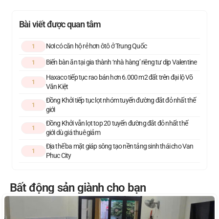
Bài viết được quan tâm
Nơi có căn hộ rẻ hơn ôtô ở Trung Quốc
1
Biến bàn ăn tại gia thành ‘nhà hàng’ riêng tư dịp Valentine
1
Haxaco tiếp tục rao bán hơn 6.000 m2 đất trên đại lộ Võ
1
Văn Kiệt
Đồng Khởi tiếp tục lọt nhóm tuyến đường đắt đỏ nhất thế
1
giới
Đồng Khởi vẫn lọt top 20 tuyến đường đắt đỏ nhất thế
1
giới dù giá thuê giảm
Địa thế ba mặt giáp sông tạo nền tảng sinh thái cho Van
1
Phuc City
Bất động sản giành cho bạn