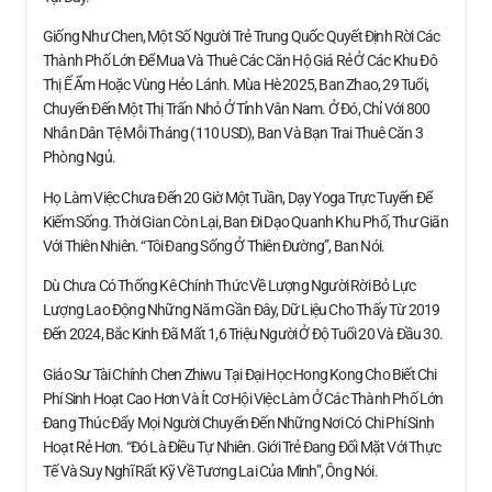
Giống Như Chen, Một Số Người Trẻ Trung Quốc Quyết Định Rời Các
Thành Phố Lớn Để Mua Và Thuê Các Căn Hộ Giá Rẻ Ở Các Khu Đô
Thị Ế Ẩm Hoặc Vùng Hẻo Lánh. Mùa Hè 2025, Ban Zhao, 29 Tuổi,
Chuyển Đến Một Thị Trấn Nhỏ Ở Tỉnh Vân Nam. Ở Đó, Chỉ Với 800
Nhân Dân Tệ Mỗi Tháng (110 USD), Ban Và Bạn Trai Thuê Căn 3
Phòng Ngủ.
Họ Làm Việc Chưa Đến 20 Giờ Một Tuần, Dạy Yoga Trực Tuyến Để
Kiếm Sống. Thời Gian Còn Lại, Ban Đi Dạo Quanh Khu Phố, Thư Giãn
Với Thiên Nhiên. “Tôi Đang Sống Ở Thiên Đường”, Ban Nói.
Dù Chưa Có Thống Kê Chính Thức Về Lượng Người Rời Bỏ Lực
Lượng Lao Động Những Năm Gần Đây, Dữ Liệu Cho Thấy Từ 2019
Đến 2024, Bắc Kinh Đã Mất 1,6 Triệu Người Ở Độ Tuổi 20 Và Đầu 30.
Giáo Sư Tài Chính Chen Zhiwu Tại Đại Học Hong Kong Cho Biết Chi
Phí Sinh Hoạt Cao Hơn Và Ít Cơ Hội Việc Làm Ở Các Thành Phố Lớn
Đang Thúc Đẩy Mọi Người Chuyển Đến Những Nơi Có Chi Phí Sinh
Hoạt Rẻ Hơn. “Đó Là Điều Tự Nhiên. Giới Trẻ Đang Đối Mặt Với Thực
Tế Và Suy Nghĩ Rất Kỹ Về Tương Lai Của Mình”, Ông Nói.