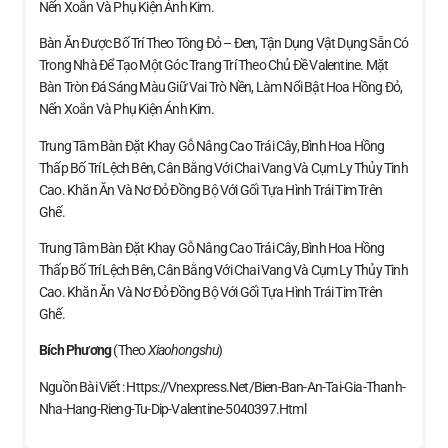
Nến Xoắn Và Phụ Kiện Ánh Kim.
Bàn Ăn Được Bố Trí Theo Tông Đỏ – Đen, Tận Dụng Vật Dụng Sẵn Có
Trong Nhà Để Tạo Một Góc Trang Trí Theo Chủ Đề Valentine. Mặt
Bàn Tròn Đá Sáng Màu Giữ Vai Trò Nền, Làm Nổi Bật Hoa Hồng Đỏ,
Nến Xoắn Và Phụ Kiện Ánh Kim.
Trung Tâm Bàn Đặt Khay Gỗ Nâng Cao Trái Cây, Bình Hoa Hồng
Thấp Bố Trí Lệch Bên, Cân Bằng Với Chai Vang Và Cụm Ly Thủy Tinh
Cao. Khăn Ăn Và Nơ Đỏ Đồng Bộ Với Gối Tựa Hình Trái Tim Trên
Ghế.
Trung Tâm Bàn Đặt Khay Gỗ Nâng Cao Trái Cây, Bình Hoa Hồng
Thấp Bố Trí Lệch Bên, Cân Bằng Với Chai Vang Và Cụm Ly Thủy Tinh
Cao. Khăn Ăn Và Nơ Đỏ Đồng Bộ Với Gối Tựa Hình Trái Tim Trên
Ghế.
Bích Phương
(theo
Xiaohongshu
)
Nguồn Bài Viết : Https://vnexpress.net/bien-Ban-An-Tai-Gia-Thanh-
Nha-Hang-Rieng-Tu-Dip-Valentine-5040397.html