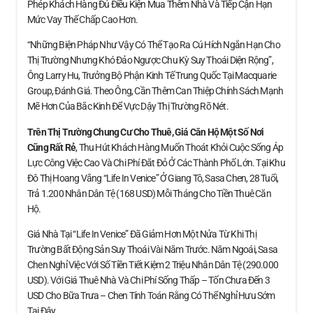
Phép Khách Hàng Đủ Điều Kiện Mua Thêm Nhà Và Tiếp Cận Hạn
Mức Vay Thế Chấp Cao Hơn.
“Những Biện Pháp Như Vậy Có Thể Tạo Ra Cú Hích Ngắn Hạn Cho
Thị Trường Nhưng Khó Đảo Ngược Chu Kỳ Suy Thoái Diện Rộng”,
Ông Larry Hu, Trưởng Bộ Phận Kinh Tế Trung Quốc Tại Macquarie
Group, Đánh Giá. Theo Ông, Cần Thêm Can Thiệp Chính Sách Mạnh
Mẽ Hơn Của Bắc Kinh Để Vực Dậy Thị Trường Rõ Nét.
Trên Thị Trường Chung Cư Cho Thuê, Giá Căn Hộ
Một Số Nơi
Cũng Rất Rẻ
, Thu Hút Khách Hàng Muốn Thoát Khỏi Cuộc Sống Áp
Lực Công Việc Cao Và Chi Phí Đắt Đỏ Ở Các Thành Phố Lớn. Tại Khu
Đô Thị Hoang Vắng “Life In Venice” Ở Giang Tô, Sasa Chen, 28 Tuổi,
Trả 1.200 Nhân Dân Tệ (168 USD) Mỗi Tháng Cho Tiền Thuê Căn
Hộ.
Giá Nhà Tại “Life In Venice” Đã Giảm Hơn Một Nửa Từ Khi Thị
Trường Bất Động Sản Suy Thoái Vài Năm Trước. Năm Ngoái, Sasa
Chen Nghỉ Việc Với Số Tiền Tiết Kiệm 2 Triệu Nhân Dân Tệ (290.000
USD). Với Giá Thuê Nhà Và Chi Phí Sống Thấp – Tốn Chưa Đến 3
USD Cho Bữa Trưa – Chen Tính Toán Rằng Có Thể Nghỉ Hưu Sớm
Tại Đây.