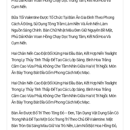
Phủ Dải Khăn Voan Hồng Chạy Dọc Trung Tâm, Kết Nối Hoa Và
Cụm Nến.
Bữa Tối Valentine Được Tổ Chức Tại Bàn Ăn Gia Đình Theo Phong
Cách Á Đông, Sử Dụng Tông Trầm Làm Nền Và Ánh Nến Làm
Nguồn Sáng Chính. Bàn Chữ Nhật Màu Đen Giữ Nguyên Bề Mặt,
Phủ Dải Khăn Voan Hồng Chạy Dọc Trung Tâm, Kết Nối Hoa Và
Cụm Nến.
Hai Chân Nến Cao Đặt Đối Xứng Hai Đầu Bàn, Kết Hợp Nến Tealight
Trong Ly Thủy Tinh Thấp Để Tạo Các Lớp Sáng. Bình Hoa Trắng
Cắm Cao Vừa Phải, Không Che Tầm Nhìn Giữa Hai Vị Trí Ngồi. Món
Ăn Bày Trong Bát Đĩa Gốm Phong Cách Mộc Mạc.
Hai Chân Nến Cao Đặt Đối Xứng Hai Đầu Bàn, Kết Hợp Nến Tealight
Trong Ly Thủy Tinh Thấp Để Tạo Các Lớp Sáng. Bình Hoa Trắng
Cắm Cao Vừa Phải, Không Che Tầm Nhìn Giữa Hai Vị Trí Ngồi. Món
Ăn Bày Trong Bát Đĩa Gốm Phong Cách Mộc Mạc.
Bàn Ăn Được Bố Trí Theo Tông Đỏ – Đen, Tận Dụng Vật Dụng Sẵn Có
Trong Nhà Để Tạo Một Góc Trang Trí Theo Chủ Đề Valentine. Mặt
Bàn Tròn Đá Sáng Màu Giữ Vai Trò Nền, Làm Nổi Bật Hoa Hồng Đỏ,