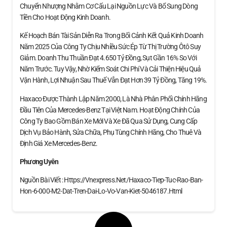
Chuyển Nhượng Nhằm Cơ Cấu Lại Nguồn Lực Và Bổ Sung Dòng
Tiền Cho Hoạt Động Kinh Doanh.
Kế Hoạch Bán Tài Sản Diễn Ra Trong Bối Cảnh Kết Quả Kinh Doanh
Năm 2025 Của Công Ty Chịu Nhiều Sức Ép Từ Thị Trường Ôtô Suy
Giảm. Doanh Thu Thuần Đạt 4.650 Tỷ Đồng, Sụt Gần 16% So Với
Năm Trước. Tuy Vậy, Nhờ Kiểm Soát Chi Phí Và Cải Thiện Hiệu Quả
Vận Hành, Lợi Nhuận Sau Thuế Vẫn Đạt Hơn 39 Tỷ Đồng, Tăng 19%.
Haxaco Được Thành Lập Năm 2000, Là Nhà Phân Phối Chính Hãng
Đầu Tiên Của Mercedes-Benz Tại Việt Nam. Hoạt Động Chính Của
Công Ty Bao Gồm Bán Xe Mới Và Xe Đã Qua Sử Dụng, Cung Cấp
Dịch Vụ Bảo Hành, Sửa Chữa, Phụ Tùng Chính Hãng, Cho Thuê Và
Định Giá Xe Mercedes‑Benz.
Phương Uyên
Nguồn Bài Viết : Https://vnexpress.net/haxaco-Tiep-Tuc-Rao-Ban-
Hon-6-000-M2-Dat-Tren-Dai-Lo-Vo-Van-Kiet-5046187.html