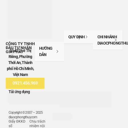
QUY ĐỊNH
CHI NHÁNH
DIAOCPHONGTHU
CÔNG TY TNHH
ĐẦU TƯ NHÂN
HƯỚNG
Số 432 Lê Thị
GIA PHÁT
DẪN
Riêng, Phường
Thới An, Thành
phố Hồ Chí Minh,
Việt Nam
0921.456.969
Tải ứng dụng
Copyright © 2007 – 2025
diaocphongthuy.com
Giấy ĐKKD
Chịu trách
số
nhiệm nội