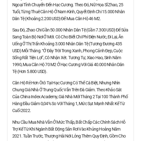
Ngoại Tỉnh Chuyển Đến Hạc Cương. Theo Đó, Nữ Họa Sĩ Zhao, 25
Tuổi, Từng Thuê Căn Hộ Ở Nam Kinh, Quyết Định Chi 15.000 Nhân
Dân Tệ (khoảng 2.200 USD) Để Mua Căn Hộ 46 M2.
Sau Đó, Zhao Chi Gần 50.000 Nhân Dân Tệ (gần 7.300 USD) Để Sửa
Sang Toàn Bộ Nơi Ở Mới. Cô Cho Biết Chi Phí Điện Nước, Đi Lại, Ăn
Uống Ở Thị Trấn Khoảng 3.000 Nhân Dân Tệ (tương Đương 435
USD) Mỗi Tháng. “Ở Đây Trời Trong Xanh, Phong Cảnh Đẹp, Cuộc
Sống Rất Tiện Lợi”, Cô Nhận Xét. Tương Tự, Xiao Hao, Sinh Năm
1990, Mua Căn Hộ 70 M2 Ở Hạc Cương Với Giá 40.000 Nhân Dân
Tệ (hơn 5.800 USD).
Căn Hộ Rẻ Hơn Ôtô Tại Hạc Cương Có Thể Cá Biệt, Nhưng Nhìn
Chung Giá Nhà Ở Trung Quốc Vẫn Trên Đà Giảm. Theo Khảo Sát
Của China Index Academy, Giá Nhà Mới Tháng 2 Tại 100 Thành Phố
Hàng Đầu Giảm 0,04% So Với Tháng 1, Mức Sụt Mạnh Nhất Kể Từ
Cuối 2022.
Nhu Cầu Mua Nhà Vẫn Ở Mức Thấp, Bất Chấp Các Chính Sách Hỗ
Trợ Kể Từ Khi Ngành Bất Động Sản Rơi Vào Khủng Hoảng Năm
2021. Tuần Trước, Thượng Hải Nới Lỏng Thêm Quy Định, Gồm Cho