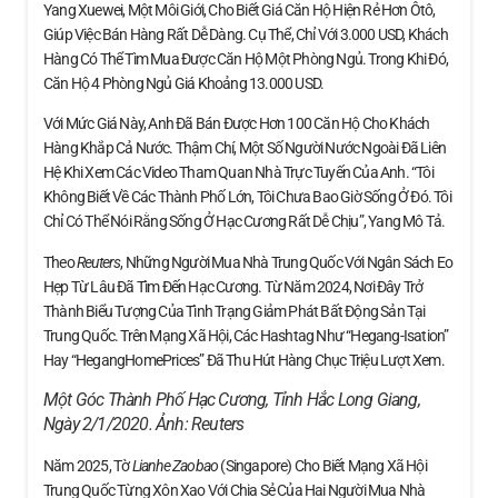
Yang Xuewei, Một Môi Giới, Cho Biết Giá Căn Hộ Hiện Rẻ Hơn Ôtô,
Giúp Việc Bán Hàng Rất Dễ Dàng. Cụ Thể, Chỉ Với 3.000 USD, Khách
Hàng Có Thể Tìm Mua Được Căn Hộ Một Phòng Ngủ. Trong Khi Đó,
Căn Hộ 4 Phòng Ngủ Giá Khoảng 13.000 USD.
Với Mức Giá Này, Anh Đã Bán Được Hơn 100 Căn Hộ Cho Khách
Hàng Khắp Cả Nước. Thậm Chí, Một Số Người Nước Ngoài Đã Liên
Hệ Khi Xem Các Video Tham Quan Nhà Trực Tuyến Của Anh. “Tôi
Không Biết Về Các Thành Phố Lớn, Tôi Chưa Bao Giờ Sống Ở Đó. Tôi
Chỉ Có Thể Nói Rằng Sống Ở Hạc Cương Rất Dễ Chịu”, Yang Mô Tả.
Theo
Reuters
, Những Người Mua Nhà Trung Quốc Với Ngân Sách Eo
Hẹp Từ Lâu Đã Tìm Đến Hạc Cương. Từ Năm 2024, Nơi Đây Trở
Thành Biểu Tượng Của Tình Trạng Giảm Phát Bất Động Sản Tại
Trung Quốc. Trên Mạng Xã Hội, Các Hashtag Như “Hegang-Isation”
Hay “HegangHomePrices” Đã Thu Hút Hàng Chục Triệu Lượt Xem.
Một Góc Thành Phố Hạc Cương, Tỉnh Hắc Long Giang,
Ngày 2/1/2020. Ảnh:
Reuters
Năm 2025, Tờ
Lianhe Zaobao
(Singapore) Cho Biết Mạng Xã Hội
Trung Quốc Từng Xôn Xao Với Chia Sẻ Của Hai Người Mua Nhà