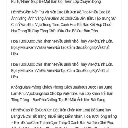
Rũ Tự Nhiên Giúp Bề Mặt Bàn Có Thêm Lớp Chuyển Động.
Hệ Nến Gồm Nến Trụ Và Nến Cao Đặt Xen Kẽ, Tạo Nhiều Cao Độ
Ánh Sáng. Ánh Vàng Ấm Giảm Độ Chói Của Đèn Trần, Tập Trung Sự
Chú Ý Vào Khu Vực Trung Tâm. Cánh Hoa Rải Rác Kết Hợp Chuỗi
Hạt Trang Trí Giúp Tăng Chiều Sâu Cho Bố Cục Bàn Tròn.
Hoa Tươi Được Chia Thành Nhiều Bình Nhỏ Thay Vì Một Bình Lớn.
Bộ Ly Màu Kem Và Đĩa Viền Nổi Tạo Cảm Giác Đồng Bộ Về Chất
Liệu.
Hoa Tươi Được Chia Thành Nhiều Bình Nhỏ Thay Vì Một Bình Lớn.
Bộ Ly Màu Kem Và Đĩa Viền Nổi Tạo Cảm Giác Đồng Bộ Về Chất
Liệu.
Không Gian Phòng Khách Phong Cách Bauhaus Được Tận Dụng
Làm Khu Vực Dùng Bữa Cho Dịp Valentine. Hai Lớp Khăn Trải Bàn
Tông Trắng – Bạc Phủ Chồng, Tạo Bề Mặt Ánh Kim Bắt Sáng.
Hệ Nến Cao Thấp Đan Xen Đặt Trên Chân Kim Loại, Bổ Sung Ruy
Băng Và Chi Tiết Trang Trí Để Tăng Điểm Nhấn. Hoa Tươi Tông Trắng
– Kem Được Cắm Thành Cụm Thấp Ở Cạnh Bàn Và Trên Ghế Phụ,