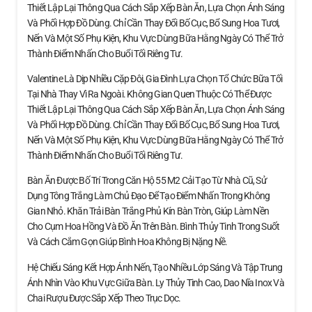
Thiết Lập Lại Thông Qua Cách Sắp Xếp Bàn Ăn, Lựa Chọn Ánh Sáng
Và Phối Hợp Đồ Dùng. Chỉ Cần Thay Đổi Bố Cục, Bổ Sung Hoa Tươi,
Nến Và Một Số Phụ Kiện, Khu Vực Dùng Bữa Hằng Ngày Có Thể Trở
Thành Điểm Nhấn Cho Buổi Tối Riêng Tư.
Valentine Là Dịp Nhiều Cặp Đôi, Gia Đình Lựa Chọn Tổ Chức Bữa Tối
Tại Nhà Thay Vì Ra Ngoài. Không Gian Quen Thuộc Có Thể Được
Thiết Lập Lại Thông Qua Cách Sắp Xếp Bàn Ăn, Lựa Chọn Ánh Sáng
Và Phối Hợp Đồ Dùng. Chỉ Cần Thay Đổi Bố Cục, Bổ Sung Hoa Tươi,
Nến Và Một Số Phụ Kiện, Khu Vực Dùng Bữa Hằng Ngày Có Thể Trở
Thành Điểm Nhấn Cho Buổi Tối Riêng Tư.
Bàn Ăn Được Bố Trí Trong Căn Hộ 55 M2 Cải Tạo Từ Nhà Cũ, Sử
Dụng Tông Trắng Làm Chủ Đạo Để Tạo Điểm Nhấn Trong Không
Gian Nhỏ. Khăn Trải Bàn Trắng Phủ Kín Bàn Tròn, Giúp Làm Nền
Cho Cụm Hoa Hồng Và Đồ Ăn Trên Bàn. Bình Thủy Tinh Trong Suốt
Và Cách Cắm Gọn Giúp Bình Hoa Không Bị Nặng Nề.
Hệ Chiếu Sáng Kết Hợp Ánh Nến, Tạo Nhiều Lớp Sáng Và Tập Trung
Ánh Nhìn Vào Khu Vực Giữa Bàn. Ly Thủy Tinh Cao, Dao Nĩa Inox Và
Chai Rượu Được Sắp Xếp Theo Trục Dọc.