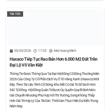
TIN TỨC
03/03/2026
17:03
Mai Hoang Minh
Haxaco Tiếp Tục Rao Bán Hơn 6.000 M2 Đất Trên
Đại Lộ Võ Văn Kiệt
Thông Tin Được Thông Qua Tại Đại Hội Đồng Cổ Đông Thường Niên
2026 Của Công Ty Cổ Phần Dịch Vụ Ô Tô Hàng Xanh (Haxaco) Mới
Đây. Theo Tài Liệu Trình Cổ Đông, Khu Đất Có Giá Trị Sổ Sách Hơn
542 Tỷ Đồng. Hội Đồng Quản Trị Được Ủy Quyền Quyết Định Mức
Giá Chuyển Nhượng Phù Hợp Với Thị Trường, Song Không Thấp
Hơn Giá Trị Hợp Lý Của Tài Sản. Thời Gian Thực Hiện Dự Kiến Trong
Năm Nay.