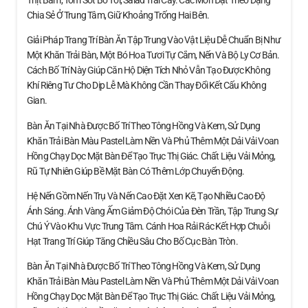
Chia Sẻ Ở Trung Tâm, Giữ Khoảng Trống Hai Bên.
Giải Pháp Trang Trí Bàn Ăn Tập Trung Vào Vật Liệu Dễ Chuẩn Bị Như
Một Khăn Trải Bàn, Một Bó Hoa Tươi Tự Cắm, Nến Và Bộ Ly Cơ Bản.
Cách Bố Trí Này Giúp Căn Hộ Diện Tích Nhỏ Vẫn Tạo Được Không
Khí Riêng Tư Cho Dịp Lễ Mà Không Cần Thay Đổi Kết Cấu Không
Gian.
Bàn Ăn Tại Nhà Được Bố Trí Theo Tông Hồng Và Kem, Sử Dụng
Khăn Trải Bàn Màu Pastel Làm Nền Và Phủ Thêm Một Dải Vải Voan
Hồng Chạy Dọc Mặt Bàn Để Tạo Trục Thị Giác. Chất Liệu Vải Mỏng,
Rũ Tự Nhiên Giúp Bề Mặt Bàn Có Thêm Lớp Chuyển Động.
Hệ Nến Gồm Nến Trụ Và Nến Cao Đặt Xen Kẽ, Tạo Nhiều Cao Độ
Ánh Sáng. Ánh Vàng Ấm Giảm Độ Chói Của Đèn Trần, Tập Trung Sự
Chú Ý Vào Khu Vực Trung Tâm. Cánh Hoa Rải Rác Kết Hợp Chuỗi
Hạt Trang Trí Giúp Tăng Chiều Sâu Cho Bố Cục Bàn Tròn.
Bàn Ăn Tại Nhà Được Bố Trí Theo Tông Hồng Và Kem, Sử Dụng
Khăn Trải Bàn Màu Pastel Làm Nền Và Phủ Thêm Một Dải Vải Voan
Hồng Chạy Dọc Mặt Bàn Để Tạo Trục Thị Giác. Chất Liệu Vải Mỏng,