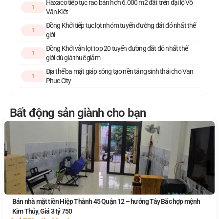
Haxaco tiếp tục rao bán hơn 6.000 m2 đất trên đại lộ Võ
1
Văn Kiệt
Đồng Khởi tiếp tục lọt nhóm tuyến đường đắt đỏ nhất thế
1
giới
Đồng Khởi vẫn lọt top 20 tuyến đường đắt đỏ nhất thế
1
giới dù giá thuê giảm
Địa thế ba mặt giáp sông tạo nền tảng sinh thái cho Van
1
Phuc City
Bất động sản giành cho bạn
Bán nhà mặt tiền Hiệp Thành 45 Quận 12 – hướng Tây Bắc hợp mệnh
Kim Thủy, Giá 3 tỷ 750