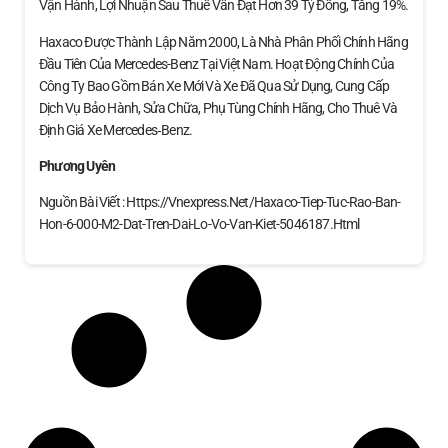
Vận Hành, Lợi Nhuận Sau Thuế Vẫn Đạt Hơn 39 Tỷ Đồng, Tăng 19%.
Haxaco Được Thành Lập Năm 2000, Là Nhà Phân Phối Chính Hãng
Đầu Tiên Của Mercedes-Benz Tại Việt Nam. Hoạt Động Chính Của
Công Ty Bao Gồm Bán Xe Mới Và Xe Đã Qua Sử Dụng, Cung Cấp
Dịch Vụ Bảo Hành, Sửa Chữa, Phụ Tùng Chính Hãng, Cho Thuê Và
Định Giá Xe Mercedes‑Benz.
Phương Uyên
Nguồn Bài Viết : Https://vnexpress.net/haxaco-Tiep-Tuc-Rao-Ban-
Hon-6-000-M2-Dat-Tren-Dai-Lo-Vo-Van-Kiet-5046187.html