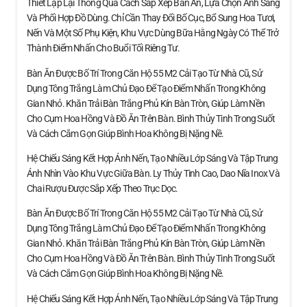
Thiết Lập Lại Thông Qua Cách Sắp Xếp Bàn Ăn, Lựa Chọn Ánh Sáng
Và Phối Hợp Đồ Dùng. Chỉ Cần Thay Đổi Bố Cục, Bổ Sung Hoa Tươi,
Nến Và Một Số Phụ Kiện, Khu Vực Dùng Bữa Hằng Ngày Có Thể Trở
Thành Điểm Nhấn Cho Buổi Tối Riêng Tư.
Bàn Ăn Được Bố Trí Trong Căn Hộ 55 M2 Cải Tạo Từ Nhà Cũ, Sử
Dụng Tông Trắng Làm Chủ Đạo Để Tạo Điểm Nhấn Trong Không
Gian Nhỏ. Khăn Trải Bàn Trắng Phủ Kín Bàn Tròn, Giúp Làm Nền
Cho Cụm Hoa Hồng Và Đồ Ăn Trên Bàn. Bình Thủy Tinh Trong Suốt
Và Cách Cắm Gọn Giúp Bình Hoa Không Bị Nặng Nề.
Hệ Chiếu Sáng Kết Hợp Ánh Nến, Tạo Nhiều Lớp Sáng Và Tập Trung
Ánh Nhìn Vào Khu Vực Giữa Bàn. Ly Thủy Tinh Cao, Dao Nĩa Inox Và
Chai Rượu Được Sắp Xếp Theo Trục Dọc.
Bàn Ăn Được Bố Trí Trong Căn Hộ 55 M2 Cải Tạo Từ Nhà Cũ, Sử
Dụng Tông Trắng Làm Chủ Đạo Để Tạo Điểm Nhấn Trong Không
Gian Nhỏ. Khăn Trải Bàn Trắng Phủ Kín Bàn Tròn, Giúp Làm Nền
Cho Cụm Hoa Hồng Và Đồ Ăn Trên Bàn. Bình Thủy Tinh Trong Suốt
Và Cách Cắm Gọn Giúp Bình Hoa Không Bị Nặng Nề.
Hệ Chiếu Sáng Kết Hợp Ánh Nến, Tạo Nhiều Lớp Sáng Và Tập Trung