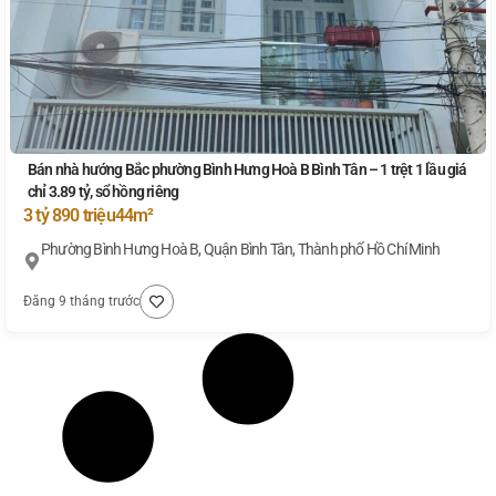
Bán nhà hướng Bắc phường Bình Hưng Hoà B Bình Tân – 1 trệt 1 lầu giá
chỉ 3.89 tỷ, sổ hồng riêng
3 tỷ 890 triệu
44m²
Phường Bình Hưng Hoà B, Quận Bình Tân, Thành phố Hồ Chí Minh
Đăng 9 tháng trước