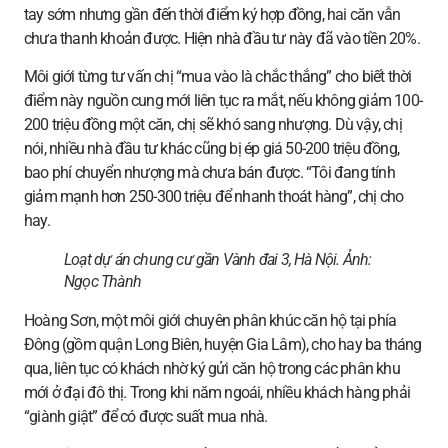
tay sớm nhưng gần đến thời điểm ký hợp đồng, hai căn vẫn
chưa thanh khoản được. Hiện nhà đầu tư này đã vào tiền 20%.
Môi giới từng tư vấn chị “mua vào là chắc thắng” cho biết thời
điểm này nguồn cung mới liên tục ra mắt, nếu không giảm 100-
200 triệu đồng một căn, chị sẽ khó sang nhượng. Dù vậy, chị
nói, nhiều nhà đầu tư khác cũng bị ép giá 50-200 triệu đồng,
bao phí chuyển nhượng mà chưa bán được. “Tôi đang tính
giảm mạnh hơn 250-300 triệu để nhanh thoát hàng”, chị cho
hay.
Loạt dự án chung cư gần Vành đai 3, Hà Nội. Ảnh:
Ngọc Thành
Hoàng Sơn, một môi giới chuyên phân khúc căn hộ tại phía
Đông (gồm quận Long Biên, huyện Gia Lâm), cho hay ba tháng
qua, liên tục có khách nhờ ký gửi căn hộ trong các phân khu
mới ở đại đô thị. Trong khi năm ngoái, nhiều khách hàng phải
“giành giật” để có được suất mua nhà.