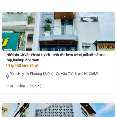
Nhà bán Gò Vấp Phan Huy Ích – Mặt tiền hẻm xe hơi, full nội thất cao
cấp, hướng Đông Nam
10 tỷ 950 triệu
76m²
Phan Huy Ích, Phường 12, Quận Gò Vấp, Thành phố Hồ Chí Minh
Đăng 9 tháng trước