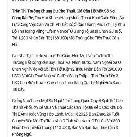
Trên Thị Trường Chung Cư Cho Thuê, Giá Căn Hộ
Một Số Nơi
Cũng Rất Rẻ
, Thu Hút Khách Hàng Muốn Thoát Khỏi Cuộc Sống Áp
Lực Công Việc Cao Và Chi Phí Đắt Đỏ Ở Các Thành Phố Lớn. Tại Khu
Đô Thị Hoang Vắng “Life In Venice” Ở Giang Tô, Sasa Chen, 28 Tuổi,
Trả 1.200 Nhân Dân Tệ (168 USD) Mỗi Tháng Cho Tiền Thuê Căn
Hộ.
Giá Nhà Tại “Life In Venice” Đã Giảm Hơn Một Nửa Từ Khi Thị
Trường Bất Động Sản Suy Thoái Vài Năm Trước. Năm Ngoái, Sasa
Chen Nghỉ Việc Với Số Tiền Tiết Kiệm 2 Triệu Nhân Dân Tệ (290.000
USD). Với Giá Thuê Nhà Và Chi Phí Sống Thấp – Tốn Chưa Đến 3
USD Cho Bữa Trưa – Chen Tính Toán Rằng Có Thể Nghỉ Hưu Sớm
Tại Đây.
Giống Như Chen, Một Số Người Trẻ Trung Quốc Quyết Định Rời Các
Thành Phố Lớn Để Mua Và Thuê Các Căn Hộ Giá Rẻ Ở Các Khu Đô
Thị Ế Ẩm Hoặc Vùng Hẻo Lánh. Mùa Hè 2025, Ban Zhao, 29 Tuổi,
Chuyển Đến Một Thị Trấn Nhỏ Ở Tỉnh Vân Nam. Ở Đó, Chỉ Với 800
Nhân Dân Tệ Mỗi Tháng (110 USD), Ban Và Bạn Trai Thuê Căn 3
Phòng Ngủ.