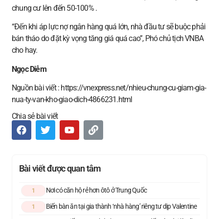
chung cư lên đến 50-100% .
“Đến khi áp lực nợ ngân hàng quá lớn, nhà đầu tư sẽ buộc phải
bán tháo do đặt kỳ vọng tăng giá quá cao”, Phó chủ tịch VNBA
cho hay.
Ngọc Diễm
Nguồn bài viết : https://vnexpress.net/nhieu-chung-cu-giam-gia-
nua-ty-van-kho-giao-dich-4866231.html
Chia sẻ bài viết
Bài viết được quan tâm
Nơi có căn hộ rẻ hơn ôtô ở Trung Quốc
1
Biến bàn ăn tại gia thành ‘nhà hàng’ riêng tư dịp Valentine
1