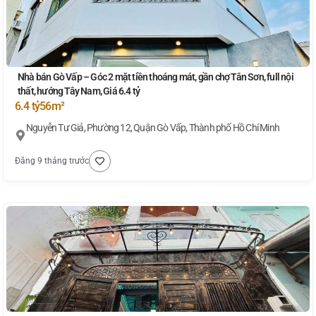
Nhà bán Gò Vấp – Góc 2 mặt tiền thoáng mát, gần chợ Tân Sơn, full nội
thất, hướng Tây Nam, Giá 6.4 tỷ
6.4 tỷ
56m²
Nguyễn Tư Giả, Phường 12, Quận Gò Vấp, Thành phố Hồ Chí Minh
Đăng 9 tháng trước