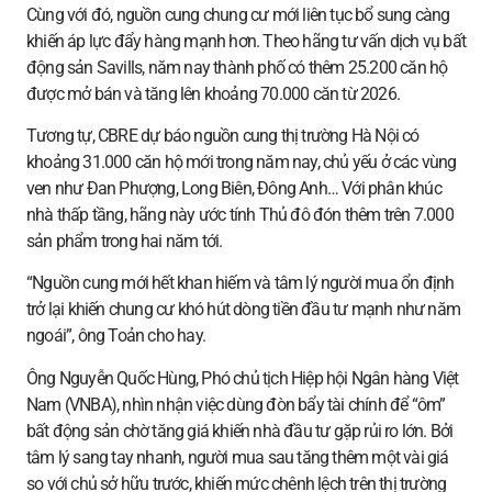
Cùng với đó, nguồn cung chung cư mới liên tục bổ sung càng
khiến áp lực đẩy hàng mạnh hơn. Theo hãng tư vấn dịch vụ bất
động sản Savills, năm nay thành phố có thêm 25.200 căn hộ
được mở bán và tăng lên khoảng 70.000 căn từ 2026.
Tương tự, CBRE dự báo nguồn cung thị trường Hà Nội có
khoảng 31.000 căn hộ mới trong năm nay, chủ yếu ở các vùng
ven như Đan Phượng, Long Biên, Đông Anh… Với phân khúc
nhà thấp tầng, hãng này ước tính Thủ đô đón thêm trên 7.000
sản phẩm trong hai năm tới.
“Nguồn cung mới hết khan hiếm và tâm lý người mua ổn định
trở lại khiến chung cư khó hút dòng tiền đầu tư mạnh như năm
ngoái”, ông Toản cho hay.
Ông Nguyễn Quốc Hùng, Phó chủ tịch Hiệp hội Ngân hàng Việt
Nam (VNBA), nhìn nhận việc dùng đòn bẩy tài chính để “ôm”
bất động sản chờ tăng giá khiến nhà đầu tư gặp rủi ro lớn. Bởi
tâm lý sang tay nhanh, người mua sau tăng thêm một vài giá
so với chủ sở hữu trước, khiến mức chênh lệch trên thị trường