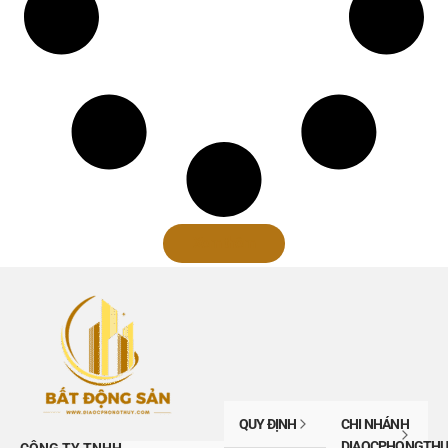
Xem thêm
QUY ĐỊNH
CHI NHÁNH
DIAOCPHONGTHU
CÔNG TY TNHH