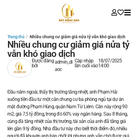
Trang chủ
/
Nhiều chung cư giảm giá nửa tỷ vẫn khó giao dịch
Nhiều chung cư giảm giá nửa tỷ
vẫn khó giao dịch
Được đăng
Cập nhập
18/07/2025
admin_di
bởi
lần cuối vào
14:00
aoc
Đầu năm ngoái, thấy thị trường tăng nhiệt, anh Phạm Hải
xuống tiền đầu tư một căn chung cư ba phòng ngủ tại dự án
mặt đường Phạm Hùng, quận Nam Từ Liêm. Căn này rộng 90
m2, giá 7,5 tỷ đồng, trong đó 60% vay ngân hàng. Sau 8 tháng,
cùng đà tăng nhiệt của thị trường, tài sản của anh đã tăng giá
lên gần 9 tỷ đồng. Nhà đầu tư này cho biết thời điểm đó, nhiều
người đã khuyên anh bán chốt lời nhưng anh vẫn chờ được giá