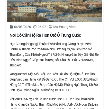
04/03/2026
06:02
Mai Hoang Minh
Nơi Có Căn Hộ Rẻ Hơn Ôtô Ở Trung Quốc
Hạc Cương (Hegang) Thuộc Tỉnh Hắc Long Giang, Được Mệnh
Danh Là Thành Phố Có Nhà Nhiều Hơn Người, Sau Khi Các Mỏ
Than Đóng Cửa Khiến Người Trẻ Rời Đi. Nhưng Gần Đây, Giá Nhà Rẻ
Đến “kinh Ngạc” Giúp Địa Phương Bắt Đầu Thu Hút Cư Dân Mới,
Theo
AP.
Yang Xuewei, Một Môi Giới, Cho Biết Giá Căn Hộ Hiện Rẻ Hơn Ôtô,
Giúp Việc Bán Hàng Rất Dễ Dàng. Cụ Thể, Chỉ Với 3.000 USD, Khách
Hàng Có Thể Tìm Mua Được Căn Hộ Một Phòng Ngủ. Trong Khi Đó,
Căn Hộ 4 Phòng Ngủ Giá Khoảng 13.000 USD.
Với Mức Giá Này, Anh Đã Bán Được Hơn 100 Căn Hộ Cho Khách
Hàng Khắp Cả Nước. Thậm Chí, Một Số Người Nước Ngoài Đã Liên