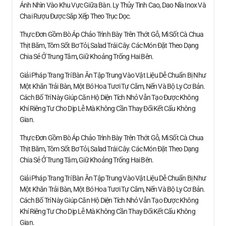
Ánh Nhìn Vào Khu Vực Giữa Bàn. Ly Thủy Tinh Cao, Dao Nĩa Inox Và
Chai Rượu Được Sắp Xếp Theo Trục Dọc.
Thực Đơn Gồm Bò Áp Chảo Trình Bày Trên Thớt Gỗ, Mì Sốt Cà Chua
Thịt Băm, Tôm Sốt Bơ Tỏi, Salad Trái Cây. Các Món Đặt Theo Dạng
Chia Sẻ Ở Trung Tâm, Giữ Khoảng Trống Hai Bên.
Giải Pháp Trang Trí Bàn Ăn Tập Trung Vào Vật Liệu Dễ Chuẩn Bị Như
Một Khăn Trải Bàn, Một Bó Hoa Tươi Tự Cắm, Nến Và Bộ Ly Cơ Bản.
Cách Bố Trí Này Giúp Căn Hộ Diện Tích Nhỏ Vẫn Tạo Được Không
Khí Riêng Tư Cho Dịp Lễ Mà Không Cần Thay Đổi Kết Cấu Không
Gian.
Thực Đơn Gồm Bò Áp Chảo Trình Bày Trên Thớt Gỗ, Mì Sốt Cà Chua
Thịt Băm, Tôm Sốt Bơ Tỏi, Salad Trái Cây. Các Món Đặt Theo Dạng
Chia Sẻ Ở Trung Tâm, Giữ Khoảng Trống Hai Bên.
Giải Pháp Trang Trí Bàn Ăn Tập Trung Vào Vật Liệu Dễ Chuẩn Bị Như
Một Khăn Trải Bàn, Một Bó Hoa Tươi Tự Cắm, Nến Và Bộ Ly Cơ Bản.
Cách Bố Trí Này Giúp Căn Hộ Diện Tích Nhỏ Vẫn Tạo Được Không
Khí Riêng Tư Cho Dịp Lễ Mà Không Cần Thay Đổi Kết Cấu Không
Gian.