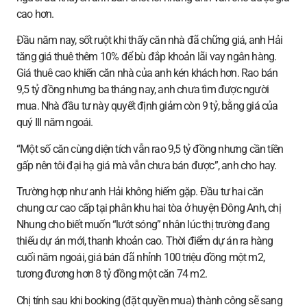
cao hơn.
Đầu năm nay, sốt ruột khi thấy căn nhà đã chững giá, anh Hải
tăng giá thuê thêm 10% để bù đắp khoản lãi vay ngân hàng.
Giá thuê cao khiến căn nhà của anh kén khách hơn. Rao bán
9,5 tỷ đồng nhưng ba tháng nay, anh chưa tìm được người
mua. Nhà đầu tư này quyết định giảm còn 9 tỷ, bằng giá của
quý III năm ngoái.
“Một số căn cùng diện tích vẫn rao 9,5 tỷ đồng nhưng cần tiền
gấp nên tôi đại hạ giá mà vẫn chưa bán được”, anh cho hay.
Trường hợp như anh Hải không hiếm gặp. Đầu tư hai căn
chung cư cao cấp tại phân khu hai tòa ở huyện Đông Anh, chị
Nhung cho biết muốn “lướt sóng” nhân lúc thị trường đang
thiếu dự án mới, thanh khoản cao. Thời điểm dự án ra hàng
cuối năm ngoái, giá bán đã nhỉnh 100 triệu đồng một m2,
tương đương hơn 8 tỷ đồng một căn 74 m2.
Chị tính sau khi booking (đặt quyền mua) thành công sẽ sang