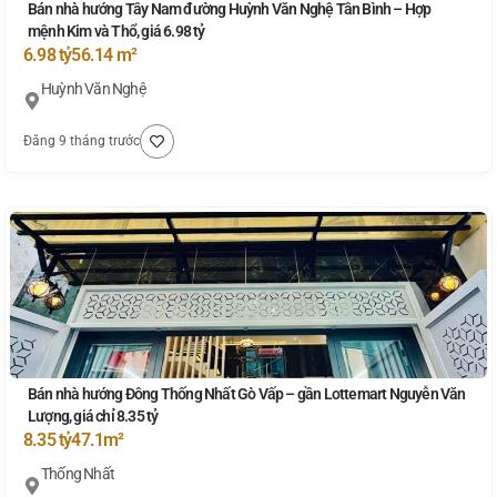
Bán nhà hướng Tây Nam đường Huỳnh Văn Nghệ Tân Bình – Hợp
mệnh Kim và Thổ, giá 6.98 tỷ
6.98 tỷ
56.14 m²
Huỳnh Văn Nghệ
Đăng 9 tháng trước
Bán nhà hướng Đông Thống Nhất Gò Vấp – gần Lottemart Nguyễn Văn
Lượng, giá chỉ 8.35 tỷ
8.35 tỷ
47.1m²
Thống Nhất