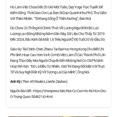
Họ Làm Việc Chưa Đến 20 Giờ Một Tuần, Dạy Yoga Trực Tuyến Để
Kiếm Sống. Thời Gian Còn Lại, Ban Đi Dạo Quanh Khu Phố, Thư Giãn
Với Thiên Nhiên. “Tôi Đang Sống Ở Thiên Đường”, Ban Nói.
Dù Chưa Có Thống Kê Chính Thức Về Lượng Người Rời Bỏ Lực
Lượng Lao Động Những Năm Gần Đây, Dữ Liệu Cho Thấy Từ 2019
Đến 2024, Bắc Kinh Đã Mất 1,6 Triệu Người Ở Độ Tuổi 20 Và Đầu 30.
Giáo Sư Tài Chính Chen Zhiwu Tại Đại Học Hong Kong Cho Biết Chi
Phí Sinh Hoạt Cao Hơn Và Ít Cơ Hội Việc Làm Ở Các Thành Phố Lớn
Đang Thúc Đẩy Mọi Người Chuyển Đến Những Nơi Có Chi Phí Sinh
Hoạt Rẻ Hơn. “Đó Là Điều Tự Nhiên. Giới Trẻ Đang Đối Mặt Với Thực
Tế Và Suy Nghĩ Rất Kỹ Về Tương Lai Của Mình”, Ông Nói.
Anh Kỳ
(
Theo AP, Reuters, Lianhe Zaobao)
Nguồn Bài Viết : Https://vnexpress.net/noi-Co-Can-Ho-Re-Hon-Oto-
O-Trung-Quoc-5046214.html