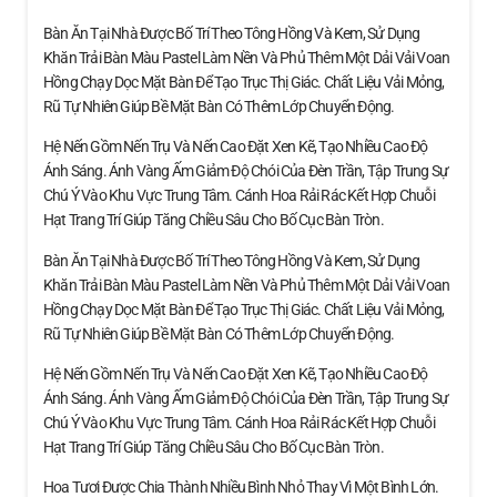
Bàn Ăn Tại Nhà Được Bố Trí Theo Tông Hồng Và Kem, Sử Dụng
Khăn Trải Bàn Màu Pastel Làm Nền Và Phủ Thêm Một Dải Vải Voan
Hồng Chạy Dọc Mặt Bàn Để Tạo Trục Thị Giác. Chất Liệu Vải Mỏng,
Rũ Tự Nhiên Giúp Bề Mặt Bàn Có Thêm Lớp Chuyển Động.
Hệ Nến Gồm Nến Trụ Và Nến Cao Đặt Xen Kẽ, Tạo Nhiều Cao Độ
Ánh Sáng. Ánh Vàng Ấm Giảm Độ Chói Của Đèn Trần, Tập Trung Sự
Chú Ý Vào Khu Vực Trung Tâm. Cánh Hoa Rải Rác Kết Hợp Chuỗi
Hạt Trang Trí Giúp Tăng Chiều Sâu Cho Bố Cục Bàn Tròn.
Bàn Ăn Tại Nhà Được Bố Trí Theo Tông Hồng Và Kem, Sử Dụng
Khăn Trải Bàn Màu Pastel Làm Nền Và Phủ Thêm Một Dải Vải Voan
Hồng Chạy Dọc Mặt Bàn Để Tạo Trục Thị Giác. Chất Liệu Vải Mỏng,
Rũ Tự Nhiên Giúp Bề Mặt Bàn Có Thêm Lớp Chuyển Động.
Hệ Nến Gồm Nến Trụ Và Nến Cao Đặt Xen Kẽ, Tạo Nhiều Cao Độ
Ánh Sáng. Ánh Vàng Ấm Giảm Độ Chói Của Đèn Trần, Tập Trung Sự
Chú Ý Vào Khu Vực Trung Tâm. Cánh Hoa Rải Rác Kết Hợp Chuỗi
Hạt Trang Trí Giúp Tăng Chiều Sâu Cho Bố Cục Bàn Tròn.
Hoa Tươi Được Chia Thành Nhiều Bình Nhỏ Thay Vì Một Bình Lớn.