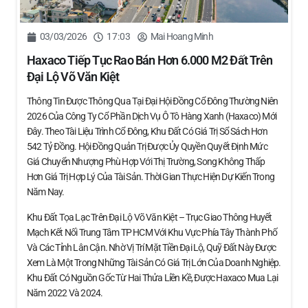
03/03/2026
17:03
Mai Hoang Minh
Haxaco Tiếp Tục Rao Bán Hơn 6.000 M2 Đất Trên
Đại Lộ Võ Văn Kiệt
Thông Tin Được Thông Qua Tại Đại Hội Đồng Cổ Đông Thường Niên
2026 Của Công Ty Cổ Phần Dịch Vụ Ô Tô Hàng Xanh (Haxaco) Mới
Đây. Theo Tài Liệu Trình Cổ Đông, Khu Đất Có Giá Trị Sổ Sách Hơn
542 Tỷ Đồng. Hội Đồng Quản Trị Được Ủy Quyền Quyết Định Mức
Giá Chuyển Nhượng Phù Hợp Với Thị Trường, Song Không Thấp
Hơn Giá Trị Hợp Lý Của Tài Sản. Thời Gian Thực Hiện Dự Kiến Trong
Năm Nay.
Khu Đất Tọa Lạc Trên Đại Lộ Võ Văn Kiệt – Trục Giao Thông Huyết
Mạch Kết Nối Trung Tâm TP HCM Với Khu Vực Phía Tây Thành Phố
Và Các Tỉnh Lân Cận. Nhờ Vị Trí Mặt Tiền Đại Lộ, Quỹ Đất Này Được
Xem Là Một Trong Những Tài Sản Có Giá Trị Lớn Của Doanh Nghiệp.
Khu Đất Có Nguồn Gốc Từ Hai Thửa Liền Kề, Được Haxaco Mua Lại
Năm 2022 Và 2024.