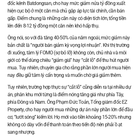
đốc kênh Batdongsan, cho hay mức giảm nửa tỷ đồng xuất
hiện cục bộ ở một căn mà chủ gặp áp lực tài chính, cần bán
gấp. Điểm chung là những căn này có diện tích lớn, tổng tiền
lên đến 8-12 tỷ đồng một căn nên khó hấp thụ.
Ông nói, so với đà tăng 40-50% của năm ngoái, mức giảm này
bản chất là “người bán giảm kỳ vọng lợi nhuận”. Khi thị trường
đi xuống, tâm lý FOMO (sợ bỏ lỡ) không còn, chủ nhà và môi
giới có thể dùng chiêu “giảm giá” hay “cắt lỗ” để thu hút người
mua. Tuy nhiên, chuyên gia cho rằng phần lớn người mua hiện
nay đều giữ tâm lý cẩn trọng và muốn chờ giá giảm thêm.
Tuy nhiên, trường hợp thực sự “cắt lỗ” cũng diễn ra tại nhiều dự
án, phân khu mới từng là điểm nóng tăng giá như phía Tây,
phía Đông và Nam. Ông Phạm Đức Toản, Tổng giám đốc EZ
Property, cho hay người mua những dự án này phần lớn để đầu
cơ, “lướt sóng” kiếm lời. Họ mới vào tiền khoảng 15-20% nhưng
không có dày vốn để thanh toán theo tiến độ nên phải ồ ạt
sang nhượng.