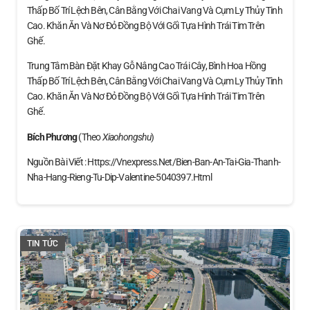
Thấp Bố Trí Lệch Bên, Cân Bằng Với Chai Vang Và Cụm Ly Thủy Tinh
Cao. Khăn Ăn Và Nơ Đỏ Đồng Bộ Với Gối Tựa Hình Trái Tim Trên
Ghế.
Trung Tâm Bàn Đặt Khay Gỗ Nâng Cao Trái Cây, Bình Hoa Hồng
Thấp Bố Trí Lệch Bên, Cân Bằng Với Chai Vang Và Cụm Ly Thủy Tinh
Cao. Khăn Ăn Và Nơ Đỏ Đồng Bộ Với Gối Tựa Hình Trái Tim Trên
Ghế.
Bích Phương
(theo
Xiaohongshu
)
Nguồn Bài Viết : Https://vnexpress.net/bien-Ban-An-Tai-Gia-Thanh-
Nha-Hang-Rieng-Tu-Dip-Valentine-5040397.html
TIN TỨC