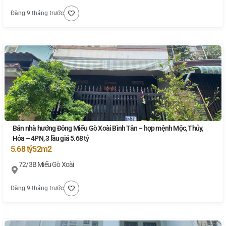
Đăng 9 tháng trước
Bán nhà hướng Đông Miếu Gò Xoài Bình Tân – hợp mệnh Mộc, Thủy,
Hỏa – 4PN, 3 lầu giá 5.68 tỷ
5.68 tỷ
52m2
72/3B Miếu Gò Xoài
Đăng 9 tháng trước