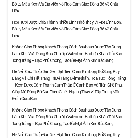
Bộ Ly Màu Kem Và Đĩa Viền Nổi Tạo Cảm Giác Đồng Bộ Về Chất
Liệu.
Hoa Tươi Được Chia Thành Nhiều Bình Nhỏ Thay Vì Một Bình Lớn.
Bộ Ly Màu Kem Và Đĩa Viền Nổi Tạo Cảm Giác Đồng Bộ Về Chất
Liệu.
Không Gian Phòng Khách Phong Cách Bauhaus Được Tận Dụng
Làm Khu Vực Dùng Bữa Cho Dịp Valentine. Hai Lớp Khăn Trải Bàn
Tông Trắng – Bạc Phủ Chồng, Tạo Bề Mặt Ánh Kim Bắt Sáng.
Hệ Nến Cao Thấp Đan Xen Đặt Trên Chân Kim Loại, Bổ Sung Ruy
Băng Và Chi Tiết Trang Trí Để Tăng Điểm Nhấn. Hoa Tươi Tông Trắng
– Kem Được Cắm Thành Cụm Thấp Ở Cạnh Bàn Và Trên Ghế Phụ,
Giúp Mở Rộng Bố Cục Theo Chiều Ngang Thay Vì Tập Trung Một
Điểm Giữa Bàn.
Không Gian Phòng Khách Phong Cách Bauhaus Được Tận Dụng
Làm Khu Vực Dùng Bữa Cho Dịp Valentine. Hai Lớp Khăn Trải Bàn
Tông Trắng – Bạc Phủ Chồng, Tạo Bề Mặt Ánh Kim Bắt Sáng.
Hệ Nến Cao Thấp Đan Xen Đặt Trên Chân Kim Loại, Bổ Sung Ruy