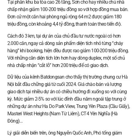
Tại phân khu ba tòa cao 26 tầng, Sơn cho hay nhiều chủ nhà
chấp nhận giảm 100-200 triệu đồng so với hợp đồng mua bán.
Đơn cử một căn hai phòng ngủ rộng 64 m2 được giảm 180
triệu đồng, còn khoảng 4,4 tỷ đồng, thanh toán theo tiến độ.
Cách đó 3 km, tại dự án của chủ đầu tư nước ngoài có hơn
2.000 căn, ngay cả dòng sản phẩm diện tích nhỏ từng “cháy
hàng” khi booking, hiện đều được rao giảm 100-200 triệu đồng.
Với những căn diện tích lớn hơn hay dòng duplex, một số chủ
nhà chấp nhận “cắt lỗ” hơn 200 triệu để có giao dịch.
Dữ liệu của kênh Batdongsan cho thấy thị trường chung cư Hà
Nội bắt đầu chững giá từ cuối 2024. Giá chào bán và lượng
giao dịch tại nhiều dự án có chiều hướng đi xuống so với cùng
kỳ. Mức giảm 2-5% so với lúc đỉnh đầu năm ngoái tập trung ở
những dự án như Ha Do Park View, Trung Yên Plaza (Cầu Giấy),
Masteri West Heights (Nam Từ Liêm), CT4 Yên Nghĩa (Hà
Đông)…
Lý giải diễn biến trên, ông Nguyễn Quốc Anh, Phó tổng giám