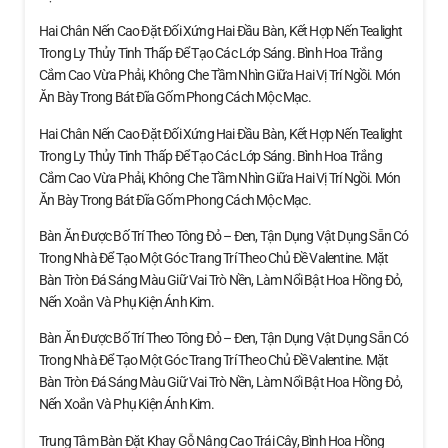
Hai Chân Nến Cao Đặt Đối Xứng Hai Đầu Bàn, Kết Hợp Nến Tealight
Trong Ly Thủy Tinh Thấp Để Tạo Các Lớp Sáng. Bình Hoa Trắng
Cắm Cao Vừa Phải, Không Che Tầm Nhìn Giữa Hai Vị Trí Ngồi. Món
Ăn Bày Trong Bát Đĩa Gốm Phong Cách Mộc Mạc.
Hai Chân Nến Cao Đặt Đối Xứng Hai Đầu Bàn, Kết Hợp Nến Tealight
Trong Ly Thủy Tinh Thấp Để Tạo Các Lớp Sáng. Bình Hoa Trắng
Cắm Cao Vừa Phải, Không Che Tầm Nhìn Giữa Hai Vị Trí Ngồi. Món
Ăn Bày Trong Bát Đĩa Gốm Phong Cách Mộc Mạc.
Bàn Ăn Được Bố Trí Theo Tông Đỏ – Đen, Tận Dụng Vật Dụng Sẵn Có
Trong Nhà Để Tạo Một Góc Trang Trí Theo Chủ Đề Valentine. Mặt
Bàn Tròn Đá Sáng Màu Giữ Vai Trò Nền, Làm Nổi Bật Hoa Hồng Đỏ,
Nến Xoắn Và Phụ Kiện Ánh Kim.
Bàn Ăn Được Bố Trí Theo Tông Đỏ – Đen, Tận Dụng Vật Dụng Sẵn Có
Trong Nhà Để Tạo Một Góc Trang Trí Theo Chủ Đề Valentine. Mặt
Bàn Tròn Đá Sáng Màu Giữ Vai Trò Nền, Làm Nổi Bật Hoa Hồng Đỏ,
Nến Xoắn Và Phụ Kiện Ánh Kim.
Trung Tâm Bàn Đặt Khay Gỗ Nâng Cao Trái Cây, Bình Hoa Hồng