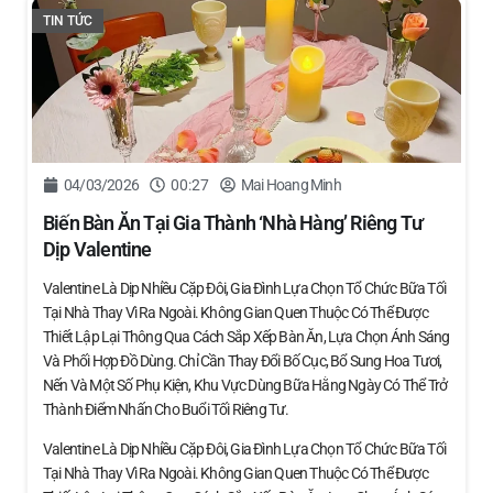
TIN TỨC
04/03/2026
00:27
Mai Hoang Minh
Biến Bàn Ăn Tại Gia Thành ‘nhà Hàng’ Riêng Tư
Dịp Valentine
Valentine Là Dịp Nhiều Cặp Đôi, Gia Đình Lựa Chọn Tổ Chức Bữa Tối
Tại Nhà Thay Vì Ra Ngoài. Không Gian Quen Thuộc Có Thể Được
Thiết Lập Lại Thông Qua Cách Sắp Xếp Bàn Ăn, Lựa Chọn Ánh Sáng
Và Phối Hợp Đồ Dùng. Chỉ Cần Thay Đổi Bố Cục, Bổ Sung Hoa Tươi,
Nến Và Một Số Phụ Kiện, Khu Vực Dùng Bữa Hằng Ngày Có Thể Trở
Thành Điểm Nhấn Cho Buổi Tối Riêng Tư.
Valentine Là Dịp Nhiều Cặp Đôi, Gia Đình Lựa Chọn Tổ Chức Bữa Tối
Tại Nhà Thay Vì Ra Ngoài. Không Gian Quen Thuộc Có Thể Được