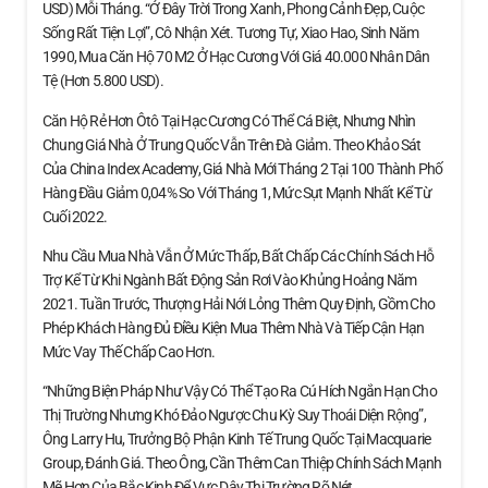
USD) Mỗi Tháng. “Ở Đây Trời Trong Xanh, Phong Cảnh Đẹp, Cuộc
Sống Rất Tiện Lợi”, Cô Nhận Xét. Tương Tự, Xiao Hao, Sinh Năm
1990, Mua Căn Hộ 70 M2 Ở Hạc Cương Với Giá 40.000 Nhân Dân
Tệ (hơn 5.800 USD).
Căn Hộ Rẻ Hơn Ôtô Tại Hạc Cương Có Thể Cá Biệt, Nhưng Nhìn
Chung Giá Nhà Ở Trung Quốc Vẫn Trên Đà Giảm. Theo Khảo Sát
Của China Index Academy, Giá Nhà Mới Tháng 2 Tại 100 Thành Phố
Hàng Đầu Giảm 0,04% So Với Tháng 1, Mức Sụt Mạnh Nhất Kể Từ
Cuối 2022.
Nhu Cầu Mua Nhà Vẫn Ở Mức Thấp, Bất Chấp Các Chính Sách Hỗ
Trợ Kể Từ Khi Ngành Bất Động Sản Rơi Vào Khủng Hoảng Năm
2021. Tuần Trước, Thượng Hải Nới Lỏng Thêm Quy Định, Gồm Cho
Phép Khách Hàng Đủ Điều Kiện Mua Thêm Nhà Và Tiếp Cận Hạn
Mức Vay Thế Chấp Cao Hơn.
“Những Biện Pháp Như Vậy Có Thể Tạo Ra Cú Hích Ngắn Hạn Cho
Thị Trường Nhưng Khó Đảo Ngược Chu Kỳ Suy Thoái Diện Rộng”,
Ông Larry Hu, Trưởng Bộ Phận Kinh Tế Trung Quốc Tại Macquarie
Group, Đánh Giá. Theo Ông, Cần Thêm Can Thiệp Chính Sách Mạnh
Mẽ Hơn Của Bắc Kinh Để Vực Dậy Thị Trường Rõ Nét.