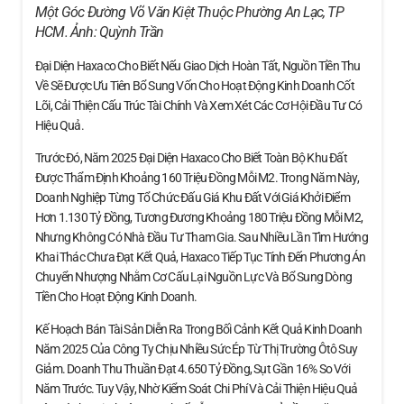
Một Góc Đường Võ Văn Kiệt Thuộc Phường An Lạc, TP
HCM. Ảnh:
Quỳnh Trần
Đại Diện Haxaco Cho Biết Nếu Giao Dịch Hoàn Tất, Nguồn Tiền Thu
Về Sẽ Được Ưu Tiên Bổ Sung Vốn Cho Hoạt Động Kinh Doanh Cốt
Lõi, Cải Thiện Cấu Trúc Tài Chính Và Xem Xét Các Cơ Hội Đầu Tư Có
Hiệu Quả.
Trước Đó, Năm 2025 Đại Diện Haxaco Cho Biết Toàn Bộ Khu Đất
Được Thẩm Định Khoảng 160 Triệu Đồng Mỗi M2. Trong Năm Này,
Doanh Nghiệp Từng Tổ Chức Đấu Giá Khu Đất Với Giá Khởi Điểm
Hơn 1.130 Tỷ Đồng, Tương Đương Khoảng 180 Triệu Đồng Mỗi M2,
Nhưng Không Có Nhà Đầu Tư Tham Gia. Sau Nhiều Lần Tìm Hướng
Khai Thác Chưa Đạt Kết Quả, Haxaco Tiếp Tục Tính Đến Phương Án
Chuyển Nhượng Nhằm Cơ Cấu Lại Nguồn Lực Và Bổ Sung Dòng
Tiền Cho Hoạt Động Kinh Doanh.
Kế Hoạch Bán Tài Sản Diễn Ra Trong Bối Cảnh Kết Quả Kinh Doanh
Năm 2025 Của Công Ty Chịu Nhiều Sức Ép Từ Thị Trường Ôtô Suy
Giảm. Doanh Thu Thuần Đạt 4.650 Tỷ Đồng, Sụt Gần 16% So Với
Năm Trước. Tuy Vậy, Nhờ Kiểm Soát Chi Phí Và Cải Thiện Hiệu Quả