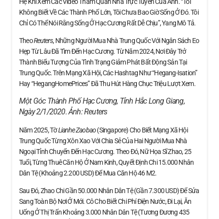
Hệ Khi Xem Các Video Tham Quan Nhà Trực Tuyến Của Anh. “Tôi
Không Biết Về Các Thành Phố Lớn, Tôi Chưa Bao Giờ Sống Ở Đó. Tôi
Chỉ Có Thể Nói Rằng Sống Ở Hạc Cương Rất Dễ Chịu”, Yang Mô Tả.
Theo
Reuters
, Những Người Mua Nhà Trung Quốc Với Ngân Sách Eo
Hẹp Từ Lâu Đã Tìm Đến Hạc Cương. Từ Năm 2024, Nơi Đây Trở
Thành Biểu Tượng Của Tình Trạng Giảm Phát Bất Động Sản Tại
Trung Quốc. Trên Mạng Xã Hội, Các Hashtag Như “Hegang-Isation”
Hay “HegangHomePrices” Đã Thu Hút Hàng Chục Triệu Lượt Xem.
Một Góc Thành Phố Hạc Cương, Tỉnh Hắc Long Giang,
Ngày 2/1/2020. Ảnh:
Reuters
Năm 2025, Tờ
Lianhe Zaobao
(Singapore) Cho Biết Mạng Xã Hội
Trung Quốc Từng Xôn Xao Với Chia Sẻ Của Hai Người Mua Nhà
Ngoại Tỉnh Chuyển Đến Hạc Cương. Theo Đó, Nữ Họa Sĩ Zhao, 25
Tuổi, Từng Thuê Căn Hộ Ở Nam Kinh, Quyết Định Chi 15.000 Nhân
Dân Tệ (khoảng 2.200 USD) Để Mua Căn Hộ 46 M2.
Sau Đó, Zhao Chi Gần 50.000 Nhân Dân Tệ (gần 7.300 USD) Để Sửa
Sang Toàn Bộ Nơi Ở Mới. Cô Cho Biết Chi Phí Điện Nước, Đi Lại, Ăn
Uống Ở Thị Trấn Khoảng 3.000 Nhân Dân Tệ (tương Đương 435