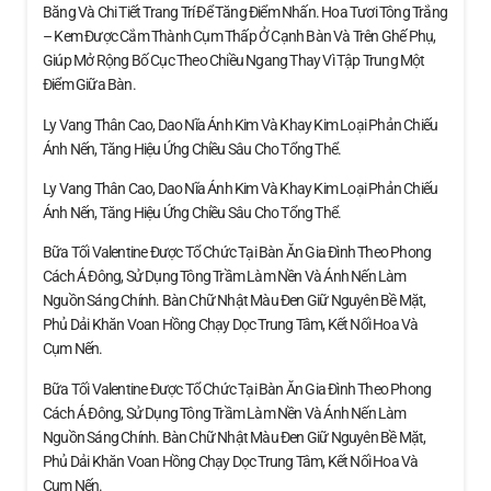
Băng Và Chi Tiết Trang Trí Để Tăng Điểm Nhấn. Hoa Tươi Tông Trắng
– Kem Được Cắm Thành Cụm Thấp Ở Cạnh Bàn Và Trên Ghế Phụ,
Giúp Mở Rộng Bố Cục Theo Chiều Ngang Thay Vì Tập Trung Một
Điểm Giữa Bàn.
Ly Vang Thân Cao, Dao Nĩa Ánh Kim Và Khay Kim Loại Phản Chiếu
Ánh Nến, Tăng Hiệu Ứng Chiều Sâu Cho Tổng Thể.
Ly Vang Thân Cao, Dao Nĩa Ánh Kim Và Khay Kim Loại Phản Chiếu
Ánh Nến, Tăng Hiệu Ứng Chiều Sâu Cho Tổng Thể.
Bữa Tối Valentine Được Tổ Chức Tại Bàn Ăn Gia Đình Theo Phong
Cách Á Đông, Sử Dụng Tông Trầm Làm Nền Và Ánh Nến Làm
Nguồn Sáng Chính. Bàn Chữ Nhật Màu Đen Giữ Nguyên Bề Mặt,
Phủ Dải Khăn Voan Hồng Chạy Dọc Trung Tâm, Kết Nối Hoa Và
Cụm Nến.
Bữa Tối Valentine Được Tổ Chức Tại Bàn Ăn Gia Đình Theo Phong
Cách Á Đông, Sử Dụng Tông Trầm Làm Nền Và Ánh Nến Làm
Nguồn Sáng Chính. Bàn Chữ Nhật Màu Đen Giữ Nguyên Bề Mặt,
Phủ Dải Khăn Voan Hồng Chạy Dọc Trung Tâm, Kết Nối Hoa Và
Cụm Nến.