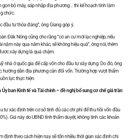
nh gọn bộ máy, sáp nhập địa phương… thì kế hoạch tính làm
ng chức.
c đầu tư thỏa đáng”, ông Giang góp ý.
àn Đăk Nông cũng cho rằng “có an cư mới lạc nghiệp, nếu
o dài năm này qua năm khác, sẽ không hiệu quả”, ông nói, thêm
 được xây dựng là quá chậm.
ỹ nhà ở quốc gia để cấp vốn cho đầu tư xây dựng. Do đó, ông
ặc hướng dẫn địa phương cân đối vốn. Trường hợp vượt thẩm
ồn lực thực hiện.
 Ủy ban Kinh tế và Tài chính – đề nghị bổ sung cơ chế giá trần
 tư xác định trên cơ sở tính đủ các chi phí để thu hồi vốn đầu
 10%). Giá này do UBND tỉnh thẩm duyệt, không tính các khoản
m định theo cách hiện nay sẽ tốn nhiều thời gian xác định chi