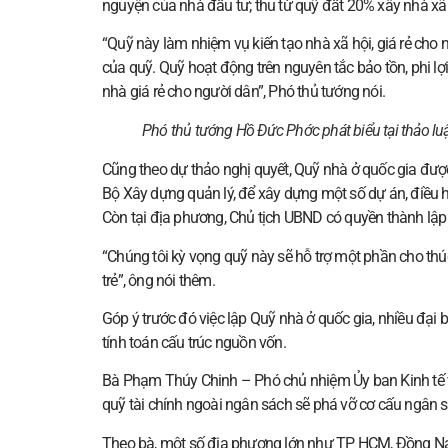
nguyện của nhà đầu tư; thu từ quỹ đất 20% xây nhà xã
“Quỹ này làm nhiệm vụ kiến tạo nhà xã hội, giá rẻ cho 
của quỹ. Quỹ hoạt động trên nguyên tắc bảo tồn, phi lợ
nhà giá rẻ cho người dân”, Phó thủ tướng nói.
Phó thủ tướng Hồ Đức Phớc phát biểu tại thảo luậ
Cũng theo dự thảo nghị quyết, Quỹ nhà ở quốc gia đượ
Bộ Xây dựng quản lý, để xây dựng một số dự án, điều
Còn tại địa phương, Chủ tịch UBND có quyền thành lập 
“Chúng tôi kỳ vọng quỹ này sẽ hỗ trợ một phần cho thúc
trẻ”, ông nói thêm.
Góp ý trước đó việc lập Quỹ nhà ở quốc gia, nhiều đại 
tính toán cấu trúc nguồn vốn.
Bà Phạm Thúy Chinh – Phó chủ nhiệm Ủy ban Kinh tế và
quỹ tài chính ngoài ngân sách sẽ phá vỡ cơ cấu ngân s
Theo bà, một số địa phương lớn như TP HCM, Đồng Nai 