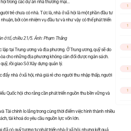
 hội trong các dự án nhà thương mại…
1
người trẻ chưa có nhà. Tức là, nhà ở xã hội là một phần đầu tư
i nhuận, bởi còn nhiệm vụ đầu tư và như vậy có thể phát triển
1
n ở tổ, chiều 21/5. Ảnh:
Phạm Thắng
1
c lập tại Trung ương và địa phương. Ở Trung ương, quỹ sẽ do
 hòa cho những địa phương không cân đối được ngân sách.
quỹ, rồi giao Sở Xây dựng quản lý.
1
 đẩy nhà ở xã hội, nhà giá rẻ cho người thu nhập thấp, người
1
biểu Quốc hội cho rằng cần phát triển nguồn thu bền vững và
 Tài chính lo lắng trong cùng thời điểm việc hình thành nhiều
ách, tài khoá do yêu cầu nguồn lực vốn lớn.
đã có quỹ tương tự phát triển nhà ở xã hội, nhưng kết quả