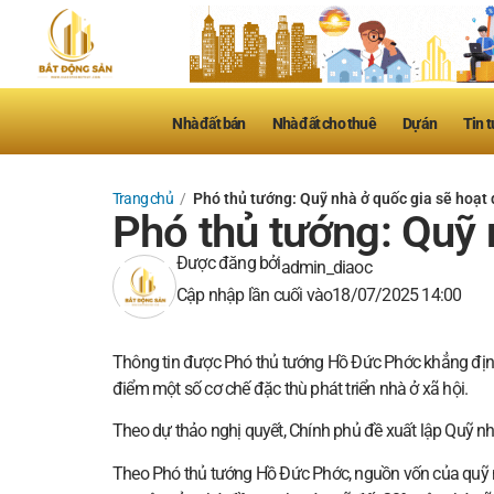
Nhà đất bán
Nhà đất cho thuê
Dự án
Tin t
Trang chủ
/
Phó thủ tướng: Quỹ nhà ở quốc gia sẽ hoạt 
Phó thủ tướng: Quỹ 
Được đăng bởi
admin_diaoc
Cập nhập lần cuối vào
18/07/2025 14:00
Thông tin được Phó thủ tướng Hồ Đức Phớc khẳng định t
điểm một số cơ chế đặc thù phát triển nhà ở xã hội.
Theo dự thảo nghị quyết, Chính phủ đề xuất lập Quỹ nh
Theo Phó thủ tướng Hồ Đức Phớc, nguồn vốn của quỹ 