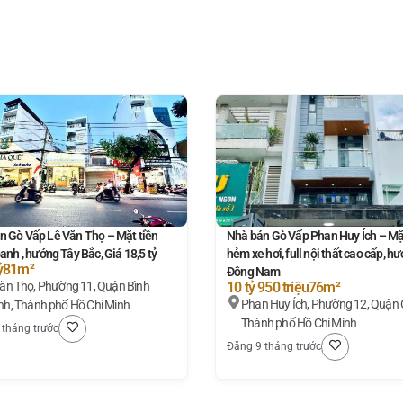
n Gò Vấp Lê Văn Thọ – Mặt tiền
Nhà bán Gò Vấp Phan Huy Ích – Mặt
anh , hướng Tây Bắc, Giá 18,5 tỷ
hẻm xe hơi, full nội thất cao cấp, h
ỷ
81m²
Đông Nam
11, Quận Bình
10 tỷ 950 triệu
76m²
Phan Huy Ích, Phường 12, Quận 
h, Thành phố Hồ Chí Minh
Thành phố Hồ Chí Minh
 tháng trước
Đăng 9 tháng trước