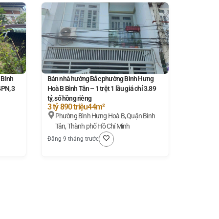
 Bình
Bán nhà hướng Bắc phường Bình Hưng
4PN, 3
Hoà B Bình Tân – 1 trệt 1 lầu giá chỉ 3.89
tỷ, sổ hồng riêng
3 tỷ 890 triệu
44m²
Phường Bình Hưng Hoà B, Quận Bình
Tân, Thành phố Hồ Chí Minh
Đăng 9 tháng trước