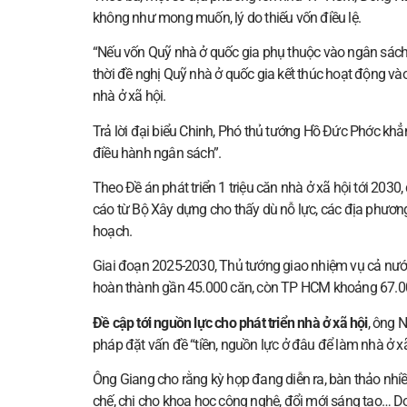
không như mong muốn, lý do thiếu vốn điều lệ.
“Nếu vốn Quỹ nhà ở quốc gia phụ thuộc vào ngân sách
thời đề nghị Quỹ nhà ở quốc gia kết thúc hoạt động và
nhà ở xã hội.
Trả lời đại biểu Chinh, Phó thủ tướng Hồ Đức Phớc kh
điều hành ngân sách”.
Theo Đề án phát triển 1 triệu căn nhà ở xã hội tới 203
cáo từ Bộ Xây dựng cho thấy dù nỗ lực, các địa phươ
hoạch.
Giai đoạn 2025-2030, Thủ tướng giao nhiệm vụ cả nước
hoàn thành gần 45.000 căn, còn TP HCM khoảng 67.0
Đề cập tới nguồn lực cho phát triển nhà ở xã hội
, ông 
pháp đặt vấn đề “tiền, nguồn lực ở đâu để làm nhà ở xã
Ông Giang cho rằng kỳ họp đang diễn ra, bàn thảo nhiề
chế, chi cho khoa học công nghệ, đổi mới sáng tạo… Do 