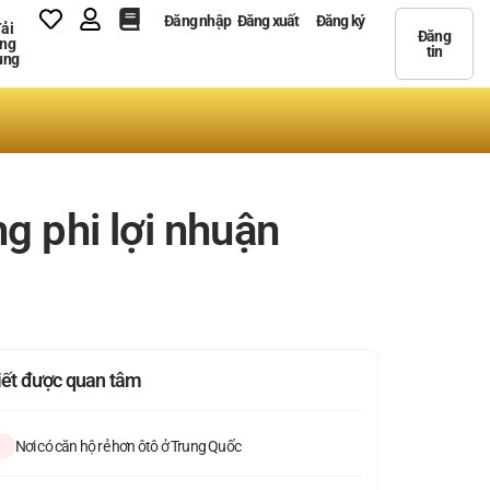
Đăng nhập
Đăng xuất
Đăng ký
ải
Đăng
ng
tin
ụng
g phi lợi nhuận
viết được quan tâm
Nơi có căn hộ rẻ hơn ôtô ở Trung Quốc