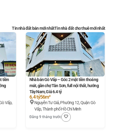
Tin nhà đất bán mới nhất
Tin nhà đất cho thuê mới nhất
 tiền
Nhà bán Gò Vấp – Góc 2 mặt tiền thoáng
ướng
mát, gần chợ Tân Sơn, full nội thất, hướng
Tây Nam, Giá 6.4 tỷ
6.4 tỷ
56m²
Gò Vấp,
Nguyễn Tư Giả, Phường 12, Quận Gò
Vấp, Thành phố Hồ Chí Minh
Đăng 9 tháng trước