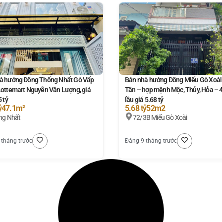
à hướng Đông Thống Nhất Gò Vấp
Bán nhà hướng Đông Miếu Gò Xoài
Lottemart Nguyễn Văn Lượng, giá
Tân – hợp mệnh Mộc, Thủy, Hỏa – 
5 tỷ
lầu giá 5.68 tỷ
ỷ
47.1m²
5.68 tỷ
52m2
ng Nhất
72/3B Miếu Gò Xoài
 tháng trước
Đăng 9 tháng trước