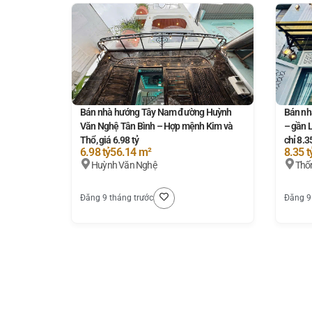
Bán nhà hướng Tây Nam đường Huỳnh
Bán nh
Văn Nghệ Tân Bình – Hợp mệnh Kim và
– gần 
Thổ, giá 6.98 tỷ
chỉ 8.3
6.98 tỷ
56.14 m²
8.35 t
Huỳnh Văn Nghệ
Thố
Đăng 9 tháng trước
Đăng 9