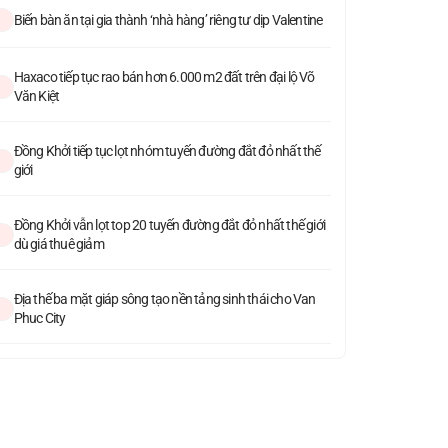
Biến bàn ăn tại gia thành ‘nhà hàng’ riêng tư dịp Valentine
Haxaco tiếp tục rao bán hơn 6.000 m2 đất trên đại lộ Võ
Văn Kiệt
Đồng Khởi tiếp tục lọt nhóm tuyến đường đắt đỏ nhất thế
giới
Đồng Khởi vẫn lọt top 20 tuyến đường đắt đỏ nhất thế giới
dù giá thuê giảm
Địa thế ba mặt giáp sông tạo nền tảng sinh thái cho Van
Phuc City