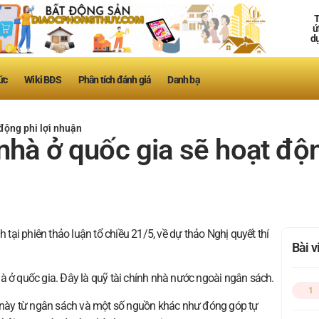
T
ứ
d
ức
Wiki BĐS
Phân tích đánh giá
Danh bạ
động phi lợi nhuận
nhà ở quốc gia sẽ hoạt độn
ại phiên thảo luận tổ chiều 21/5, về dự thảo Nghị quyết thí
Bài 
à ở quốc gia. Đây là quỹ tài chính nhà nước ngoài ngân sách.
1
này từ ngân sách và một số nguồn khác như đóng góp tự