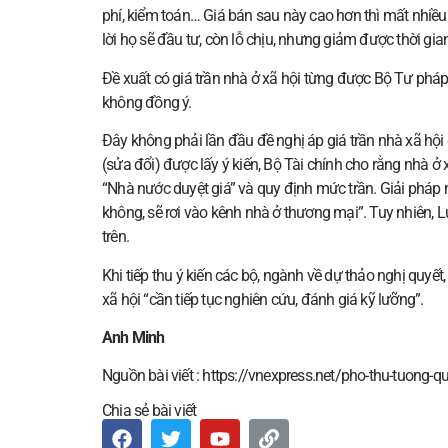
phí, kiểm toán… Giá bán sau này cao hơn thì mất nhiều 
lời họ sẽ đầu tư, còn lỗ chịu, nhưng giảm được thời gian
Đề xuất có giá trần nhà ở xã hội từng được Bộ Tư phá
không đồng ý.
Đây không phải lần đầu đề nghị áp giá trần nhà xã hộ
(sửa đổi) được lấy ý kiến, Bộ Tài chính cho rằng nhà 
“Nhà nước duyệt giá” và quy định mức trần. Giải pháp 
không, sẽ rơi vào kênh nhà ở thương mại”. Tuy nhiên, 
trên.
Khi tiếp thu ý kiến các bộ, ngành về dự thảo nghị quyết
xã hội “cần tiếp tục nghiên cứu, đánh giá kỹ lưỡng”.
Anh Minh
Nguồn bài viết : https://vnexpress.net/pho-thu-tuong-
Chia sẻ bài viết