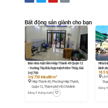
Bất động sản giành cho bạn
Bán nhà mặt tiền Hiệp Thành 45 Quận 12
Nhà bá
– hướng Tây Bắc hợp mệnh Kim Thủy, Giá
kinh do
18.5 t
3 tỷ 750
3 tỷ 750 triệu
88 m²
Lê Văn Thọ, Phường 
Hiệp Thành 45, Phường Hiệp Thành,
Thạn
Quận 12, Thành phố Hồ Chí Minh
Đăng 9
Đăng 9 tháng trước