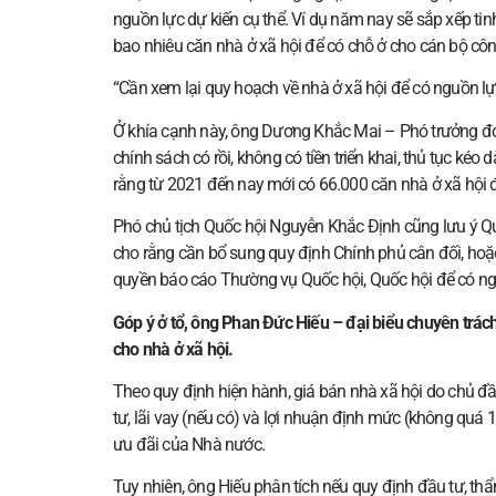
nguồn lực dự kiến cụ thể. Ví dụ năm nay sẽ sắp xếp ti
bao nhiêu căn nhà ở xã hội để có chỗ ở cho cán bộ cô
“Cần xem lại quy hoạch về nhà ở xã hội để có nguồn lự
Ở khía cạnh này, ông Dương Khắc Mai – Phó trưởng đo
chính sách có rồi, không có tiền triển khai, thủ tục ké
rằng từ 2021 đến nay mới có 66.000 căn nhà ở xã hội
Phó chủ tịch Quốc hội Nguyễn Khắc Định cũng lưu ý Qu
cho rằng cần bổ sung quy định Chính phủ cân đối, ho
quyền báo cáo Thường vụ Quốc hội, Quốc hội để có ngu
Góp ý ở tổ, ông Phan Đức Hiếu – đại biểu chuyên trách
cho nhà ở xã hội.
Theo quy định hiện hành, giá bán nhà xã hội do chủ đầu
tư, lãi vay (nếu có) và lợi nhuận định mức (không quá
ưu đãi của Nhà nước.
Tuy nhiên, ông Hiếu phân tích nếu quy định đầu tư, thẩ