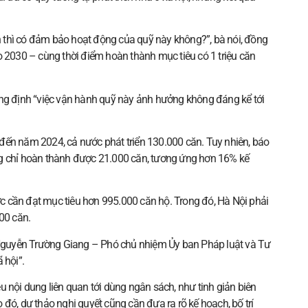
 thì có đảm bảo hoạt động của quỹ này không?”, bà nói, đồng
o 2030 – cùng thời điểm hoàn thành mục tiêu có 1 triệu căn
ẳng định “việc vận hành quỹ này ảnh hưởng không đáng kể tới
0, đến năm 2024, cả nước phát triển 130.000 căn. Tuy nhiên, báo
ng chỉ hoàn thành được 21.000 căn, tương ứng hơn 16% kế
 cần đạt mục tiêu hơn 995.000 căn hộ. Trong đó, Hà Nội phải
00 căn.
Nguyễn Trường Giang – Phó chủ nhiệm Ủy ban Pháp luật và Tư
 hội”.
u nội dung liên quan tới dùng ngân sách, như tinh giản biên
đó, dự thảo nghị quyết cũng cần đưa ra rõ kế hoạch, bố trí