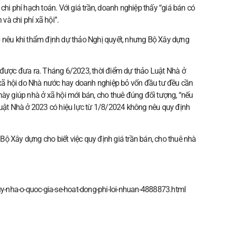
chi phí hạch toán. Với giá trần, doanh nghiệp thấy “giá bán có
 và chi phí xã hội”.
p nêu khi thẩm định dự thảo Nghị quyết, nhưng Bộ Xây dựng
i được đưa ra. Tháng 6/2023, thời điểm dự thảo Luật Nhà ở
ở xã hội do Nhà nước hay doanh nghiệp bỏ vốn đầu tư đều cần
này giúp nhà ở xã hội mới bán, cho thuê đúng đối tượng, “nếu
Luật Nhà ở 2023 có hiệu lực từ 1/8/2024 không nêu quy định
, Bộ Xây dựng cho biết việc quy định giá trần bán, cho thuê nhà
quy-nha-o-quoc-gia-se-hoat-dong-phi-loi-nhuan-4888873.html