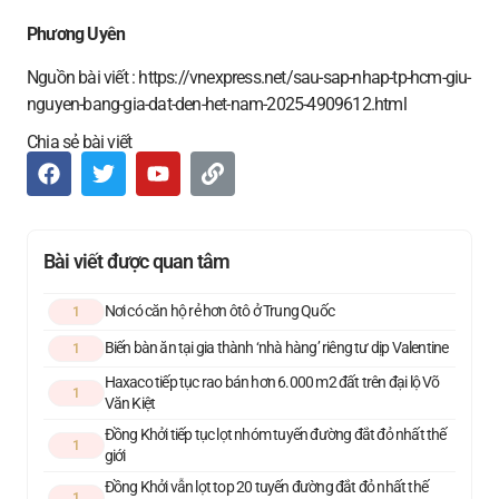
Phương Uyên
Nguồn bài viết : https://vnexpress.net/sau-sap-nhap-tp-hcm-giu-
nguyen-bang-gia-dat-den-het-nam-2025-4909612.html
Chia sẻ bài viết
Bài viết được quan tâm
Nơi có căn hộ rẻ hơn ôtô ở Trung Quốc
1
Biến bàn ăn tại gia thành ‘nhà hàng’ riêng tư dịp Valentine
1
Haxaco tiếp tục rao bán hơn 6.000 m2 đất trên đại lộ Võ
1
Văn Kiệt
Đồng Khởi tiếp tục lọt nhóm tuyến đường đắt đỏ nhất thế
1
giới
Đồng Khởi vẫn lọt top 20 tuyến đường đắt đỏ nhất thế
1