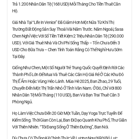
Trả 1.200 Nhân Dân Tệ (168 USD) Mỗi Tháng Cho Tiền Thuê Căn
Hộ.
Giá Nhà Tại “Life In Venice” Đã Giảm Hơn Một Nửa Từ Khi Thị
Trường Bất Động Sản Suy Thoái Vài Năm Trước. Năm Ngoái, Sasa
Chen Nghỉ Việc Với Số Tiền Tiết Kiệm 2 Triệu Nhân Dân Tệ (290.000
USD). Với Giá Thuê Nhà Và Chi Phí Sống Thấp – Tốn Chưa Đến 3
USD Cho Bữa Trưa – Chen Tính Toán Rằng Có Thể Nghỉ Hưu Sớm
Tại Đây.
Giống Như Chen, Một Số Người Trẻ Trung Quốc Quyết Định Rời Các
Thành Phố Lớn Để Mua Và Thuê Các Căn Hộ Giá Rẻ Ở Các Khu Đô
Thị Ế Ẩm Hoặc Vùng Hẻo Lánh. Mùa Hè 2025, Ban Zhao, 29 Tuổi,
Chuyển Đến Một Thị Trấn Nhỏ Ở Tỉnh Vân Nam. Ở Đó, Chỉ Với 800
Nhân Dân Tệ Mỗi Tháng (110 USD), Ban Và Bạn Trai Thuê Căn 3
Phòng Ngủ.
Họ Làm Việc Chưa Đến 20 Giờ Một Tuần, Dạy Yoga Trực Tuyến Để
Kiếm Sống. Thời Gian Còn Lại, Ban Đi Dạo Quanh Khu Phố, Thư Giãn
Với Thiên Nhiên. “Tôi Đang Sống Ở Thiên Đường”, Ban Nói.
Dù Chưa Có Thống Kê Chính Thức Về Lượng Người Rời Bỏ Lực