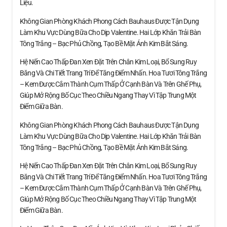
Liệu.
Không Gian Phòng Khách Phong Cách Bauhaus Được Tận Dụng
Làm Khu Vực Dùng Bữa Cho Dịp Valentine. Hai Lớp Khăn Trải Bàn
Tông Trắng – Bạc Phủ Chồng, Tạo Bề Mặt Ánh Kim Bắt Sáng.
Hệ Nến Cao Thấp Đan Xen Đặt Trên Chân Kim Loại, Bổ Sung Ruy
Băng Và Chi Tiết Trang Trí Để Tăng Điểm Nhấn. Hoa Tươi Tông Trắng
– Kem Được Cắm Thành Cụm Thấp Ở Cạnh Bàn Và Trên Ghế Phụ,
Giúp Mở Rộng Bố Cục Theo Chiều Ngang Thay Vì Tập Trung Một
Điểm Giữa Bàn.
Không Gian Phòng Khách Phong Cách Bauhaus Được Tận Dụng
Làm Khu Vực Dùng Bữa Cho Dịp Valentine. Hai Lớp Khăn Trải Bàn
Tông Trắng – Bạc Phủ Chồng, Tạo Bề Mặt Ánh Kim Bắt Sáng.
Hệ Nến Cao Thấp Đan Xen Đặt Trên Chân Kim Loại, Bổ Sung Ruy
Băng Và Chi Tiết Trang Trí Để Tăng Điểm Nhấn. Hoa Tươi Tông Trắng
– Kem Được Cắm Thành Cụm Thấp Ở Cạnh Bàn Và Trên Ghế Phụ,
Giúp Mở Rộng Bố Cục Theo Chiều Ngang Thay Vì Tập Trung Một
Điểm Giữa Bàn.