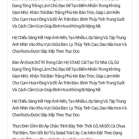
Dụng Tông Trắng Làm Chủ Đạo Để Tạo Điểm Nhấn Trong Không
Gian Nhỏ. Khăn Trải Bàn Trắng Phủ Kín Bàn Tròn, Giúp Làm Nền
Cho Cụm Hoa Hồng Và Đồ Ăn Trên Bàn. Bình Thủy Tinh Trong Suốt
Và Cách Cắm Gọn Giúp Bình Hoa Không Bị Nặng Nề.
Hệ Chiếu Sáng Kết Hợp Ánh Nến, Tạo Nhiều Lớp Sáng Và Tập Trung
Ánh Nhìn Vào Khu Vực Giữa Bàn. Ly Thủy Tinh Cao, Dao Nĩa Inox Và
Chai Rượu Được Sắp Xếp Theo Trục Dọc.
Bàn Ăn Được Bố Trí Trong Căn Hộ 55 M2 Cải Tạo Từ Nhà Cũ, Sử
Dụng Tông Trắng Làm Chủ Đạo Để Tạo Điểm Nhấn Trong Không
Gian Nhỏ. Khăn Trải Bàn Trắng Phủ Kín Bàn Tròn, Giúp Làm Nền
Cho Cụm Hoa Hồng Và Đồ Ăn Trên Bàn. Bình Thủy Tinh Trong Suốt
Và Cách Cắm Gọn Giúp Bình Hoa Không Bị Nặng Nề.
Hệ Chiếu Sáng Kết Hợp Ánh Nến, Tạo Nhiều Lớp Sáng Và Tập Trung
Ánh Nhìn Vào Khu Vực Giữa Bàn. Ly Thủy Tinh Cao, Dao Nĩa Inox Và
Chai Rượu Được Sắp Xếp Theo Trục Dọc.
Thực Đơn Gồm Bò Áp Chảo Trình Bày Trên Thớt Gỗ, Mì Sốt Cà Chua
Thịt Băm, Tôm Sốt Bơ Tỏi, Salad Trái Cây. Các Món Đặt Theo Dạng