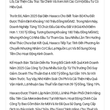
Lõi, Cải Thiện Cấu Trúc Tài Chính Và Xem Xét Các Cơ Hội Đầu Tư Có
Hiệu Quả.
Trước Đó, Năm 2025 Đại Diện Haxaco Cho Biết Toàn Bộ Khu Đất
Được Thẩm Định Khoảng 160 Triệu Đồng Mỗi M2. Trong Năm Này,
Doanh Nghiệp Từng Tổ Chức Đấu Giá Khu Đất Với Giá Khởi Điểm
Hơn 1.130 Tỷ Đồng, Tương Đương Khoảng 180 Triệu Đồng Mỗi M2,
Nhưng Không Có Nhà Đầu Tư Tham Gia. Sau Nhiều Lần Tìm Hướng
Khai Thác Chưa Đạt Kết Quả, Haxaco Tiếp Tục Tính Đến Phương Án
Chuyển Nhượng Nhằm Cơ Cấu Lại Nguồn Lực Và Bổ Sung Dòng
Tiền Cho Hoạt Động Kinh Doanh.
Kế Hoạch Bán Tài Sản Diễn Ra Trong Bối Cảnh Kết Quả Kinh Doanh
Năm 2025 Của Công Ty Chịu Nhiều Sức Ép Từ Thị Trường Ôtô Suy
Giảm. Doanh Thu Thuần Đạt 4.650 Tỷ Đồng, Sụt Gần 16% So Với
Năm Trước. Tuy Vậy, Nhờ Kiểm Soát Chi Phí Và Cải Thiện Hiệu Quả
Vận Hành, Lợi Nhuận Sau Thuế Vẫn Đạt Hơn 39 Tỷ Đồng, Tăng 19%.
Haxaco Được Thành Lập Năm 2000, Là Nhà Phân Phối Chính Hãng
Đầu Tiên Của Mercedes-Benz Tại Việt Nam. Hoạt Động Chính Của
Công Ty Bao Gồm Bán Xe Mới Và Xe Đã Qua Sử Dụng, Cung Cấp
Dịch Vụ Bảo Hành, Sửa Chữa, Phụ Tùng Chính Hãng, Cho Thuê Và