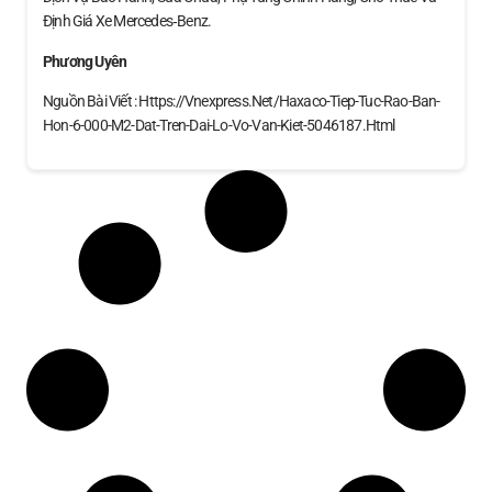
Định Giá Xe Mercedes‑Benz.
Phương Uyên
Nguồn Bài Viết : Https://vnexpress.net/haxaco-Tiep-Tuc-Rao-Ban-
Hon-6-000-M2-Dat-Tren-Dai-Lo-Vo-Van-Kiet-5046187.html