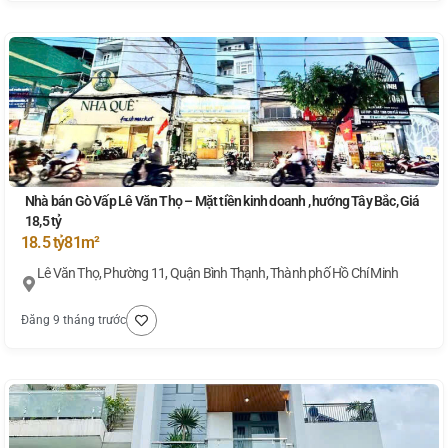
Nhà bán Gò Vấp Lê Văn Thọ – Mặt tiền kinh doanh , hướng Tây Bắc, Giá
18,5 tỷ
18.5 tỷ
81m²
Lê Văn Thọ, Phường 11, Quận Bình Thạnh, Thành phố Hồ Chí Minh
Đăng 9 tháng trước