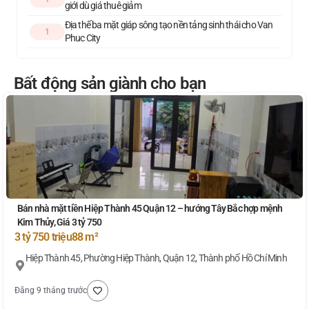
giới dù giá thuê giảm
Địa thế ba mặt giáp sông tạo nền tảng sinh thái cho Van
1
Phuc City
Bất động sản giành cho bạn
Bán nhà mặt tiền Hiệp Thành 45 Quận 12 – hướng Tây Bắc hợp mệnh
Kim Thủy, Giá 3 tỷ 750
3 tỷ 750 triệu
88 m²
Hiệp Thành 45, Phường Hiệp Thành, Quận 12, Thành phố Hồ Chí Minh
Đăng 9 tháng trước