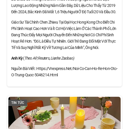
Lượng Lao Động Những Năm Gần Đây, Dữ Liệu Cho Thấy Từ 2019
Đến 2024, Bắc Kinh Đã Mất 1,6 Triệu Người Ở Độ Tuổi 20 Và Đầu 30.
Giáo Sư Tài Chính Chen Zhiwu Tại Đại Học Hong Kong Cho Biết Chi
Phí Sinh Hoạt Cao Hơn Và Ít Cơ Hội Việc Làm Ở Các Thành Phố Lớn
Đang Thúc Đẩy Mọi Người Chuyển Đến Những Nơi Có Chi Phí Sinh
Hoạt Rẻ Hơn. “Đó Là Điều Tự Nhiên. Giới Trẻ Đang Đối Mặt Với Thực
Tế Và Suy Nghĩ Rất Kỹ Về Tương Lai Của Mình”, Ông Nói.
Anh Kỳ
(
Theo AP, Reuters, Lianhe Zaobao)
Nguồn Bài Viết : Https://vnexpress.net/noi-Co-Can-Ho-Re-Hon-Oto-
O-Trung-Quoc-5046214.html
TIN TỨC