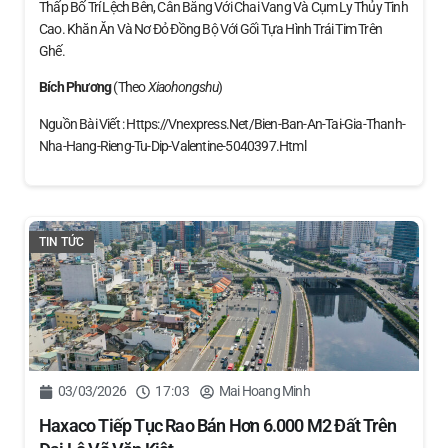
Thấp Bố Trí Lệch Bên, Cân Bằng Với Chai Vang Và Cụm Ly Thủy Tinh
Cao. Khăn Ăn Và Nơ Đỏ Đồng Bộ Với Gối Tựa Hình Trái Tim Trên
Ghế.
Bích Phương
(theo
Xiaohongshu
)
Nguồn Bài Viết : Https://vnexpress.net/bien-Ban-An-Tai-Gia-Thanh-
Nha-Hang-Rieng-Tu-Dip-Valentine-5040397.html
TIN TỨC
03/03/2026
17:03
Mai Hoang Minh
Haxaco Tiếp Tục Rao Bán Hơn 6.000 M2 Đất Trên