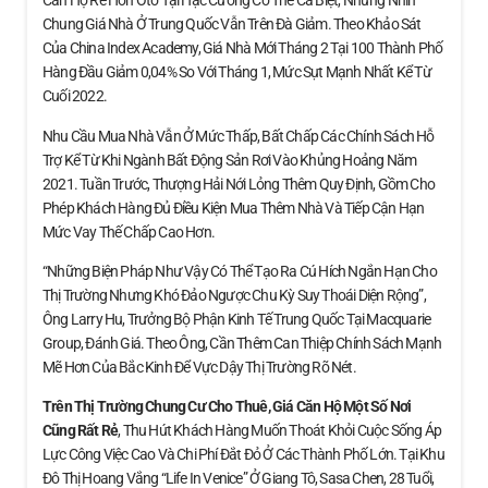
Căn Hộ Rẻ Hơn Ôtô Tại Hạc Cương Có Thể Cá Biệt, Nhưng Nhìn
Chung Giá Nhà Ở Trung Quốc Vẫn Trên Đà Giảm. Theo Khảo Sát
Của China Index Academy, Giá Nhà Mới Tháng 2 Tại 100 Thành Phố
Hàng Đầu Giảm 0,04% So Với Tháng 1, Mức Sụt Mạnh Nhất Kể Từ
Cuối 2022.
Nhu Cầu Mua Nhà Vẫn Ở Mức Thấp, Bất Chấp Các Chính Sách Hỗ
Trợ Kể Từ Khi Ngành Bất Động Sản Rơi Vào Khủng Hoảng Năm
2021. Tuần Trước, Thượng Hải Nới Lỏng Thêm Quy Định, Gồm Cho
Phép Khách Hàng Đủ Điều Kiện Mua Thêm Nhà Và Tiếp Cận Hạn
Mức Vay Thế Chấp Cao Hơn.
“Những Biện Pháp Như Vậy Có Thể Tạo Ra Cú Hích Ngắn Hạn Cho
Thị Trường Nhưng Khó Đảo Ngược Chu Kỳ Suy Thoái Diện Rộng”,
Ông Larry Hu, Trưởng Bộ Phận Kinh Tế Trung Quốc Tại Macquarie
Group, Đánh Giá. Theo Ông, Cần Thêm Can Thiệp Chính Sách Mạnh
Mẽ Hơn Của Bắc Kinh Để Vực Dậy Thị Trường Rõ Nét.
Trên Thị Trường Chung Cư Cho Thuê, Giá Căn Hộ
Một Số Nơi
Cũng Rất Rẻ
, Thu Hút Khách Hàng Muốn Thoát Khỏi Cuộc Sống Áp
Lực Công Việc Cao Và Chi Phí Đắt Đỏ Ở Các Thành Phố Lớn. Tại Khu
Đô Thị Hoang Vắng “Life In Venice” Ở Giang Tô, Sasa Chen, 28 Tuổi,