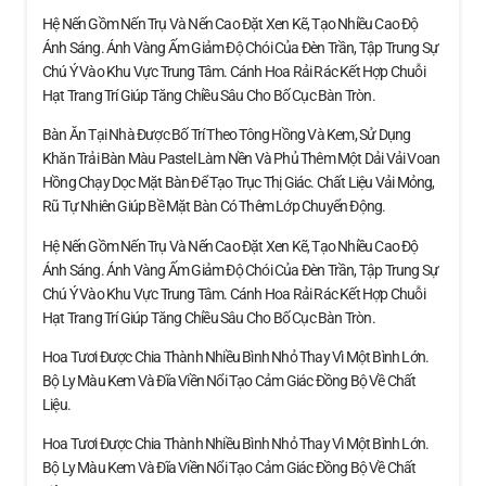
Hệ Nến Gồm Nến Trụ Và Nến Cao Đặt Xen Kẽ, Tạo Nhiều Cao Độ
Ánh Sáng. Ánh Vàng Ấm Giảm Độ Chói Của Đèn Trần, Tập Trung Sự
Chú Ý Vào Khu Vực Trung Tâm. Cánh Hoa Rải Rác Kết Hợp Chuỗi
Hạt Trang Trí Giúp Tăng Chiều Sâu Cho Bố Cục Bàn Tròn.
Bàn Ăn Tại Nhà Được Bố Trí Theo Tông Hồng Và Kem, Sử Dụng
Khăn Trải Bàn Màu Pastel Làm Nền Và Phủ Thêm Một Dải Vải Voan
Hồng Chạy Dọc Mặt Bàn Để Tạo Trục Thị Giác. Chất Liệu Vải Mỏng,
Rũ Tự Nhiên Giúp Bề Mặt Bàn Có Thêm Lớp Chuyển Động.
Hệ Nến Gồm Nến Trụ Và Nến Cao Đặt Xen Kẽ, Tạo Nhiều Cao Độ
Ánh Sáng. Ánh Vàng Ấm Giảm Độ Chói Của Đèn Trần, Tập Trung Sự
Chú Ý Vào Khu Vực Trung Tâm. Cánh Hoa Rải Rác Kết Hợp Chuỗi
Hạt Trang Trí Giúp Tăng Chiều Sâu Cho Bố Cục Bàn Tròn.
Hoa Tươi Được Chia Thành Nhiều Bình Nhỏ Thay Vì Một Bình Lớn.
Bộ Ly Màu Kem Và Đĩa Viền Nổi Tạo Cảm Giác Đồng Bộ Về Chất
Liệu.
Hoa Tươi Được Chia Thành Nhiều Bình Nhỏ Thay Vì Một Bình Lớn.
Bộ Ly Màu Kem Và Đĩa Viền Nổi Tạo Cảm Giác Đồng Bộ Về Chất