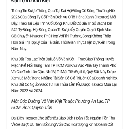
Đại Lộ Võ Văn Kiệt
Thông Tin Được Thông Qua Tại Đại Hội Đồng Cổ Đông Thường Niên
2026 Của Công Ty Cổ Phần Dịch Vụ Ô Tô Hàng Xanh (Haxaco) Mới
Đây. Theo Tài Liệu Trình Cổ Đông, Khu Đất Có Giá Trị Sổ Sách Hơn
542 Tỷ Đồng. Hội Đồng Quản Trị Được Ủy Quyền Quyết Định Mức
Giá Chuyển Nhượng Phù Hợp Với Thị Trường, Song Không Thấp
Hơn Giá Trị Hợp Lý Của Tài Sản. Thời Gian Thực Hiện Dự Kiến Trong
Năm Nay.
Khu Đất Tọa Lạc Trên Đại Lộ Võ Văn Kiệt – Trục Giao Thông Huyết
Mạch Kết Nối Trung Tâm TP HCM Với Khu Vực Phía Tây Thành Phố
Và Các Tỉnh Lân Cận. Nhờ Vị Trí Mặt Tiền Đại Lộ, Quỹ Đất Này Được
Xem Là Một Trong Những Tài Sản Có Giá Trị Lớn Của Doanh Nghiệp.
Khu Đất Có Nguồn Gốc Từ Hai Thửa Liền Kề, Được Haxaco Mua Lại
Năm 2022 Và 2024.
Một Góc Đường Võ Văn Kiệt Thuộc Phường An Lạc, TP
HCM. Ảnh:
Quỳnh Trần
Đại Diện Haxaco Cho Biết Nếu Giao Dịch Hoàn Tất, Nguồn Tiền Thu
Về Sẽ Được Ưu Tiên Bổ Sung Vốn Cho Hoạt Động Kinh Doanh Cốt