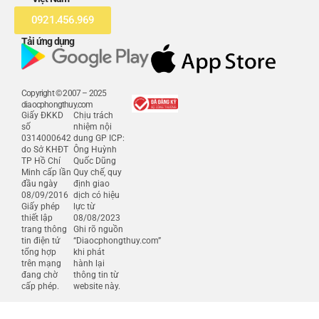
0921.456.969
Tải ứng dụng
Copyright © 2007 – 2025
diaocphongthuy.com
Giấy ĐKKD
Chịu trách
số
nhiệm nội
0314000642
dung GP ICP:
do Sở KHĐT
Ông Huỳnh
TP Hồ Chí
Quốc Dũng
Minh cấp lần
Quy chế, quy
đầu ngày
định giao
08/09/2016
dịch có hiệu
Giấy phép
lực từ
thiết lập
08/08/2023
trang thông
Ghi rõ nguồn
tin điện tử
“Diaocphongthuy.com”
tổng hợp
khi phát
trên mạng
hành lại
đang chờ
thông tin từ
cấp phép.
website này.