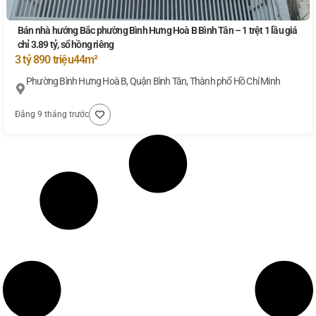
Bán nhà hướng Bắc phường Bình Hưng Hoà B Bình Tân – 1 trệt 1 lầu giá
chỉ 3.89 tỷ, sổ hồng riêng
3 tỷ 890 triệu
44m²
Phường Bình Hưng Hoà B, Quận Bình Tân, Thành phố Hồ Chí Minh
Đăng 9 tháng trước