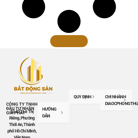
Xem thêm
QUY ĐỊNH
CHI NHÁNH
DIAOCPHONGTHU
CÔNG TY TNHH
ĐẦU TƯ NHÂN
HƯỚNG
Số 432 Lê Thị
GIA PHÁT
DẪN
Riêng, Phường
Thới An, Thành
phố Hồ Chí Minh,
Việt Nam