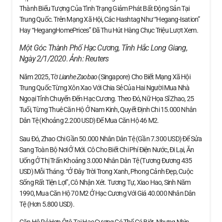
Thành Biểu Tượng Của Tình Trạng Giảm Phát Bất Động Sản Tại
Trung Quốc. Trên Mạng Xã Hội, Các Hashtag Như “Hegang-Isation”
Hay “HegangHomePrices” Đã Thu Hút Hàng Chục Triệu Lượt Xem.
Một Góc Thành Phố Hạc Cương, Tỉnh Hắc Long Giang,
Ngày 2/1/2020. Ảnh:
Reuters
Năm 2025, Tờ
Lianhe Zaobao
(Singapore) Cho Biết Mạng Xã Hội
Trung Quốc Từng Xôn Xao Với Chia Sẻ Của Hai Người Mua Nhà
Ngoại Tỉnh Chuyển Đến Hạc Cương. Theo Đó, Nữ Họa Sĩ Zhao, 25
Tuổi, Từng Thuê Căn Hộ Ở Nam Kinh, Quyết Định Chi 15.000 Nhân
Dân Tệ (khoảng 2.200 USD) Để Mua Căn Hộ 46 M2.
Sau Đó, Zhao Chi Gần 50.000 Nhân Dân Tệ (gần 7.300 USD) Để Sửa
Sang Toàn Bộ Nơi Ở Mới. Cô Cho Biết Chi Phí Điện Nước, Đi Lại, Ăn
Uống Ở Thị Trấn Khoảng 3.000 Nhân Dân Tệ (tương Đương 435
USD) Mỗi Tháng. “Ở Đây Trời Trong Xanh, Phong Cảnh Đẹp, Cuộc
Sống Rất Tiện Lợi”, Cô Nhận Xét. Tương Tự, Xiao Hao, Sinh Năm
1990, Mua Căn Hộ 70 M2 Ở Hạc Cương Với Giá 40.000 Nhân Dân
Tệ (hơn 5.800 USD).