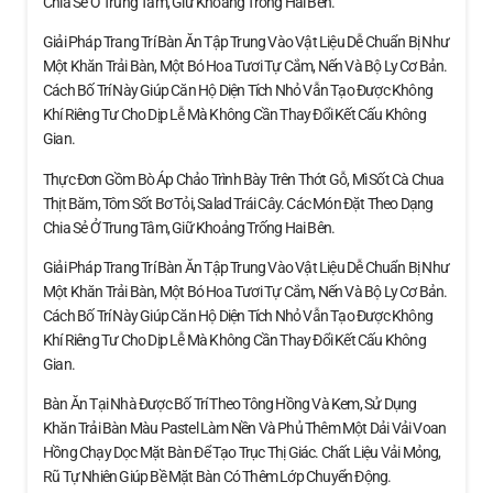
Chia Sẻ Ở Trung Tâm, Giữ Khoảng Trống Hai Bên.
Giải Pháp Trang Trí Bàn Ăn Tập Trung Vào Vật Liệu Dễ Chuẩn Bị Như
Một Khăn Trải Bàn, Một Bó Hoa Tươi Tự Cắm, Nến Và Bộ Ly Cơ Bản.
Cách Bố Trí Này Giúp Căn Hộ Diện Tích Nhỏ Vẫn Tạo Được Không
Khí Riêng Tư Cho Dịp Lễ Mà Không Cần Thay Đổi Kết Cấu Không
Gian.
Thực Đơn Gồm Bò Áp Chảo Trình Bày Trên Thớt Gỗ, Mì Sốt Cà Chua
Thịt Băm, Tôm Sốt Bơ Tỏi, Salad Trái Cây. Các Món Đặt Theo Dạng
Chia Sẻ Ở Trung Tâm, Giữ Khoảng Trống Hai Bên.
Giải Pháp Trang Trí Bàn Ăn Tập Trung Vào Vật Liệu Dễ Chuẩn Bị Như
Một Khăn Trải Bàn, Một Bó Hoa Tươi Tự Cắm, Nến Và Bộ Ly Cơ Bản.
Cách Bố Trí Này Giúp Căn Hộ Diện Tích Nhỏ Vẫn Tạo Được Không
Khí Riêng Tư Cho Dịp Lễ Mà Không Cần Thay Đổi Kết Cấu Không
Gian.
Bàn Ăn Tại Nhà Được Bố Trí Theo Tông Hồng Và Kem, Sử Dụng
Khăn Trải Bàn Màu Pastel Làm Nền Và Phủ Thêm Một Dải Vải Voan
Hồng Chạy Dọc Mặt Bàn Để Tạo Trục Thị Giác. Chất Liệu Vải Mỏng,
Rũ Tự Nhiên Giúp Bề Mặt Bàn Có Thêm Lớp Chuyển Động.