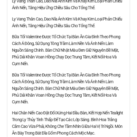
Ly Vang Thân Cao, Dao Nĩa Ánh Kim Và Khay Kim Loại Phản Chiếu
Ánh Nến, Tăng Hiệu Ứng Chiều Sâu Cho Tổng Thể.
Ly Vang Thân Cao, Dao Nĩa Ánh Kim Và Khay Kim Loại Phản Chiếu
Ánh Nến, Tăng Hiệu Ứng Chiều Sâu Cho Tổng Thể.
Bữa Tối Valentine Được Tổ Chức Tại Bàn Ăn Gia Đình Theo Phong
Cách Á Đông, Sử Dụng Tông Trầm Làm Nền Và Ánh Nến Làm
Nguồn Sáng Chính. Bàn Chữ Nhật Màu Đen Giữ Nguyên Bề Mặt,
Phủ Dải Khăn Voan Hồng Chạy Dọc Trung Tâm, Kết Nối Hoa Và
Cụm Nến.
Bữa Tối Valentine Được Tổ Chức Tại Bàn Ăn Gia Đình Theo Phong
Cách Á Đông, Sử Dụng Tông Trầm Làm Nền Và Ánh Nến Làm
Nguồn Sáng Chính. Bàn Chữ Nhật Màu Đen Giữ Nguyên Bề Mặt,
Phủ Dải Khăn Voan Hồng Chạy Dọc Trung Tâm, Kết Nối Hoa Và
Cụm Nến.
Hai Chân Nến Cao Đặt Đối Xứng Hai Đầu Bàn, Kết Hợp Nến Tealight
Trong Ly Thủy Tinh Thấp Để Tạo Các Lớp Sáng. Bình Hoa Trắng
Cắm Cao Vừa Phải, Không Che Tầm Nhìn Giữa Hai Vị Trí Ngồi. Món
Ăn Bày Trong Bát Đĩa Gốm Phong Cách Mộc Mạc.