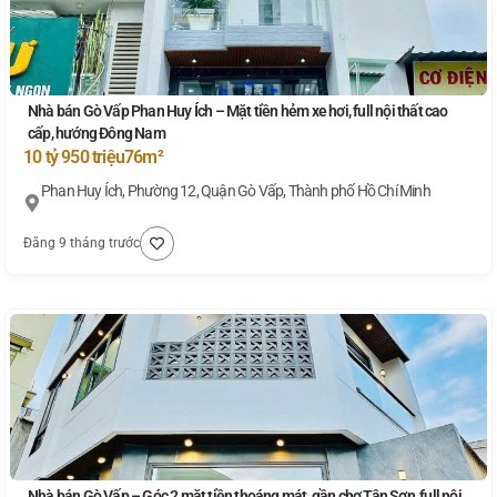
Nhà bán Gò Vấp Phan Huy Ích – Mặt tiền hẻm xe hơi, full nội thất cao
cấp, hướng Đông Nam
10 tỷ 950 triệu
76m²
Phan Huy Ích, Phường 12, Quận Gò Vấp, Thành phố Hồ Chí Minh
Đăng 9 tháng trước
Nhà bán Gò Vấp – Góc 2 mặt tiền thoáng mát, gần chợ Tân Sơn, full nội