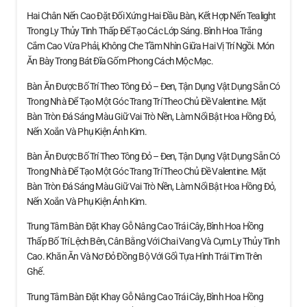
Hai Chân Nến Cao Đặt Đối Xứng Hai Đầu Bàn, Kết Hợp Nến Tealight
Trong Ly Thủy Tinh Thấp Để Tạo Các Lớp Sáng. Bình Hoa Trắng
Cắm Cao Vừa Phải, Không Che Tầm Nhìn Giữa Hai Vị Trí Ngồi. Món
Ăn Bày Trong Bát Đĩa Gốm Phong Cách Mộc Mạc.
Bàn Ăn Được Bố Trí Theo Tông Đỏ – Đen, Tận Dụng Vật Dụng Sẵn Có
Trong Nhà Để Tạo Một Góc Trang Trí Theo Chủ Đề Valentine. Mặt
Bàn Tròn Đá Sáng Màu Giữ Vai Trò Nền, Làm Nổi Bật Hoa Hồng Đỏ,
Nến Xoắn Và Phụ Kiện Ánh Kim.
Bàn Ăn Được Bố Trí Theo Tông Đỏ – Đen, Tận Dụng Vật Dụng Sẵn Có
Trong Nhà Để Tạo Một Góc Trang Trí Theo Chủ Đề Valentine. Mặt
Bàn Tròn Đá Sáng Màu Giữ Vai Trò Nền, Làm Nổi Bật Hoa Hồng Đỏ,
Nến Xoắn Và Phụ Kiện Ánh Kim.
Trung Tâm Bàn Đặt Khay Gỗ Nâng Cao Trái Cây, Bình Hoa Hồng
Thấp Bố Trí Lệch Bên, Cân Bằng Với Chai Vang Và Cụm Ly Thủy Tinh
Cao. Khăn Ăn Và Nơ Đỏ Đồng Bộ Với Gối Tựa Hình Trái Tim Trên
Ghế.
Trung Tâm Bàn Đặt Khay Gỗ Nâng Cao Trái Cây, Bình Hoa Hồng