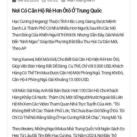
Nơi Có Căn Hộ Rẻ Hơn Ôtô Ở Trung Quốc
Hạc Cương (Hegang) Thuộc Tỉnh Hắc Long Giang, Được Mệnh
Danh Là Thành Phố Có Nhà Nhiều Hơn Người, Sau Khi Các Mỏ
Than Đóng Cửa Khiến Người Trẻ Rời Đi. Nhưng Gần Đây, Giá Nhà Rẻ
Đến “kinh Ngạc” Giúp Địa Phương Bắt Đầu Thu Hút Cư Dân Mới,
Theo
AP.
Yang Xuewei, Một Môi Giới, Cho Biết Giá Căn Hộ Hiện Rẻ Hơn Ôtô,
Giúp Việc Bán Hàng Rất Dễ Dàng. Cụ Thể, Chỉ Với 3.000 USD, Khách
Hàng Có Thể Tìm Mua Được Căn Hộ Một Phòng Ngủ. Trong Khi Đó,
Căn Hộ 4 Phòng Ngủ Giá Khoảng 13.000 USD.
Với Mức Giá Này, Anh Đã Bán Được Hơn 100 Căn Hộ Cho Khách
Hàng Khắp Cả Nước. Thậm Chí, Một Số Người Nước Ngoài Đã Liên
Hệ Khi Xem Các Video Tham Quan Nhà Trực Tuyến Của Anh. “Tôi
Không Biết Về Các Thành Phố Lớn, Tôi Chưa Bao Giờ Sống Ở Đó. Tôi
Chỉ Có Thể Nói Rằng Sống Ở Hạc Cương Rất Dễ Chịu”, Yang Mô Tả.
Theo
Reuters
, Những Người Mua Nhà Trung Quốc Với Ngân Sách Eo
Hẹp Từ Lâu Đã Tìm Đến Hạc Cương. Từ Năm 2024, Nơi Đây Trở