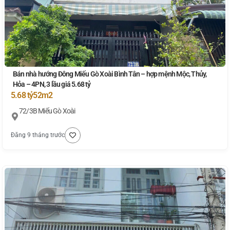
Bán nhà hướng Đông Miếu Gò Xoài Bình Tân – hợp mệnh Mộc, Thủy,
Hỏa – 4PN, 3 lầu giá 5.68 tỷ
5.68 tỷ
52m2
72/3B Miếu Gò Xoài
Đăng 9 tháng trước