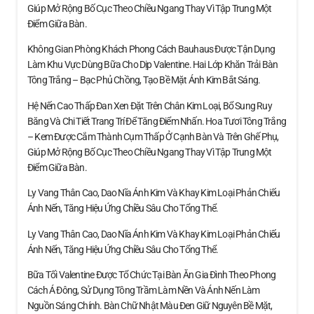
Giúp Mở Rộng Bố Cục Theo Chiều Ngang Thay Vì Tập Trung Một
Điểm Giữa Bàn.
Không Gian Phòng Khách Phong Cách Bauhaus Được Tận Dụng
Làm Khu Vực Dùng Bữa Cho Dịp Valentine. Hai Lớp Khăn Trải Bàn
Tông Trắng – Bạc Phủ Chồng, Tạo Bề Mặt Ánh Kim Bắt Sáng.
Hệ Nến Cao Thấp Đan Xen Đặt Trên Chân Kim Loại, Bổ Sung Ruy
Băng Và Chi Tiết Trang Trí Để Tăng Điểm Nhấn. Hoa Tươi Tông Trắng
– Kem Được Cắm Thành Cụm Thấp Ở Cạnh Bàn Và Trên Ghế Phụ,
Giúp Mở Rộng Bố Cục Theo Chiều Ngang Thay Vì Tập Trung Một
Điểm Giữa Bàn.
Ly Vang Thân Cao, Dao Nĩa Ánh Kim Và Khay Kim Loại Phản Chiếu
Ánh Nến, Tăng Hiệu Ứng Chiều Sâu Cho Tổng Thể.
Ly Vang Thân Cao, Dao Nĩa Ánh Kim Và Khay Kim Loại Phản Chiếu
Ánh Nến, Tăng Hiệu Ứng Chiều Sâu Cho Tổng Thể.
Bữa Tối Valentine Được Tổ Chức Tại Bàn Ăn Gia Đình Theo Phong
Cách Á Đông, Sử Dụng Tông Trầm Làm Nền Và Ánh Nến Làm
Nguồn Sáng Chính. Bàn Chữ Nhật Màu Đen Giữ Nguyên Bề Mặt,