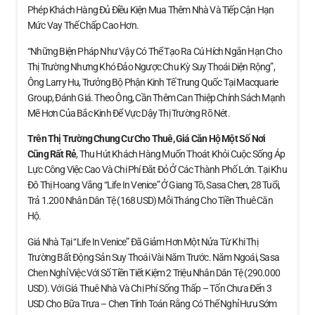
Phép Khách Hàng Đủ Điều Kiện Mua Thêm Nhà Và Tiếp Cận Hạn
Mức Vay Thế Chấp Cao Hơn.
“Những Biện Pháp Như Vậy Có Thể Tạo Ra Cú Hích Ngắn Hạn Cho
Thị Trường Nhưng Khó Đảo Ngược Chu Kỳ Suy Thoái Diện Rộng”,
Ông Larry Hu, Trưởng Bộ Phận Kinh Tế Trung Quốc Tại Macquarie
Group, Đánh Giá. Theo Ông, Cần Thêm Can Thiệp Chính Sách Mạnh
Mẽ Hơn Của Bắc Kinh Để Vực Dậy Thị Trường Rõ Nét.
Trên Thị Trường Chung Cư Cho Thuê, Giá Căn Hộ
Một Số Nơi
Cũng Rất Rẻ
, Thu Hút Khách Hàng Muốn Thoát Khỏi Cuộc Sống Áp
Lực Công Việc Cao Và Chi Phí Đắt Đỏ Ở Các Thành Phố Lớn. Tại Khu
Đô Thị Hoang Vắng “Life In Venice” Ở Giang Tô, Sasa Chen, 28 Tuổi,
Trả 1.200 Nhân Dân Tệ (168 USD) Mỗi Tháng Cho Tiền Thuê Căn
Hộ.
Giá Nhà Tại “Life In Venice” Đã Giảm Hơn Một Nửa Từ Khi Thị
Trường Bất Động Sản Suy Thoái Vài Năm Trước. Năm Ngoái, Sasa
Chen Nghỉ Việc Với Số Tiền Tiết Kiệm 2 Triệu Nhân Dân Tệ (290.000
USD). Với Giá Thuê Nhà Và Chi Phí Sống Thấp – Tốn Chưa Đến 3
USD Cho Bữa Trưa – Chen Tính Toán Rằng Có Thể Nghỉ Hưu Sớm