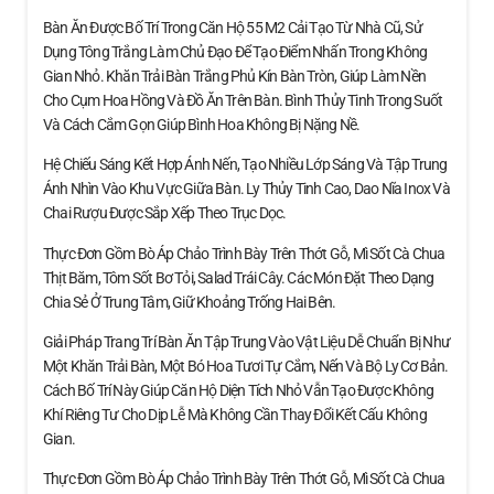
Bàn Ăn Được Bố Trí Trong Căn Hộ 55 M2 Cải Tạo Từ Nhà Cũ, Sử
Dụng Tông Trắng Làm Chủ Đạo Để Tạo Điểm Nhấn Trong Không
Gian Nhỏ. Khăn Trải Bàn Trắng Phủ Kín Bàn Tròn, Giúp Làm Nền
Cho Cụm Hoa Hồng Và Đồ Ăn Trên Bàn. Bình Thủy Tinh Trong Suốt
Và Cách Cắm Gọn Giúp Bình Hoa Không Bị Nặng Nề.
Hệ Chiếu Sáng Kết Hợp Ánh Nến, Tạo Nhiều Lớp Sáng Và Tập Trung
Ánh Nhìn Vào Khu Vực Giữa Bàn. Ly Thủy Tinh Cao, Dao Nĩa Inox Và
Chai Rượu Được Sắp Xếp Theo Trục Dọc.
Thực Đơn Gồm Bò Áp Chảo Trình Bày Trên Thớt Gỗ, Mì Sốt Cà Chua
Thịt Băm, Tôm Sốt Bơ Tỏi, Salad Trái Cây. Các Món Đặt Theo Dạng
Chia Sẻ Ở Trung Tâm, Giữ Khoảng Trống Hai Bên.
Giải Pháp Trang Trí Bàn Ăn Tập Trung Vào Vật Liệu Dễ Chuẩn Bị Như
Một Khăn Trải Bàn, Một Bó Hoa Tươi Tự Cắm, Nến Và Bộ Ly Cơ Bản.
Cách Bố Trí Này Giúp Căn Hộ Diện Tích Nhỏ Vẫn Tạo Được Không
Khí Riêng Tư Cho Dịp Lễ Mà Không Cần Thay Đổi Kết Cấu Không
Gian.
Thực Đơn Gồm Bò Áp Chảo Trình Bày Trên Thớt Gỗ, Mì Sốt Cà Chua