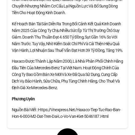
Chuyển Nhượng Nhằm Cơ Cấu Lại Nguồn Lực Và Bổ Sung Dòng
Tiền Cho Hoạt Động Kinh Doanh.
Kế Hoạch Bán Tài Sản Diễn Ra Trong Bối Cảnh Kết Quả Kinh Doanh
Năm 2025 Của Công Ty Chịu Nhiều Sức Ép Từ Thị Trường Ôtô Suy
Giảm. Doanh Thu Thuần Đạt 4.650 Tỷ Đồng, Sụt Gần 16% So Với
Năm Trước. Tuy Vậy, Nhờ Kiểm Soát Chi Phí Và Cải Thiện Hiệu Quả
Vận Hành, Lợi Nhuận Sau Thuế Vẫn Đạt Hơn 39 Tỷ Đồng, Tăng 19%.
Haxaco Được Thành Lập Năm 2000, Là Nhà Phân Phối Chính Hãng
Đầu Tiên Của Mercedes-Benz Tại Việt Nam. Hoạt Động Chính Của
Công Ty Bao Gồm Bán Xe Mới Và Xe Đã Qua Sử Dụng, Cung Cấp
Dịch Vụ Bảo Hành, Sửa Chữa, Phụ Tùng Chính Hãng, Cho Thuê Và
Định Giá Xe Mercedes‑Benz.
Phương Uyên
Nguồn Bài Viết : Https://vnexpress.net/haxaco-Tiep-Tuc-Rao-Ban-
Hon-6-000-M2-Dat-Tren-Dai-Lo-Vo-Van-Kiet-5046187.html