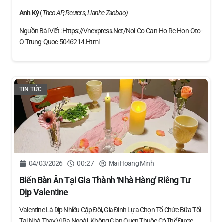
Anh Kỳ
(
Theo AP, Reuters, Lianhe Zaobao)
Nguồn Bài Viết : Https://vnexpress.net/noi-Co-Can-Ho-Re-Hon-Oto-
O-Trung-Quoc-5046214.html
TIN TỨC
04/03/2026
00:27
Mai Hoang Minh
Biến Bàn Ăn Tại Gia Thành ‘nhà Hàng’ Riêng Tư
Dịp Valentine
Valentine Là Dịp Nhiều Cặp Đôi, Gia Đình Lựa Chọn Tổ Chức Bữa Tối
Tại Nhà Thay Vì Ra Ngoài. Không Gian Quen Thuộc Có Thể Được