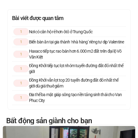
Bài viết được quan tâm
Nơi có căn hộ rẻ hơn ôtô ở Trung Quốc
1
Biến bàn ăn tại gia thành ‘nhà hàng’ riêng tư dịp Valentine
1
Haxaco tiếp tục rao bán hơn 6.000 m2 đất trên đại lộ Võ
1
Văn Kiệt
Đồng Khởi tiếp tục lọt nhóm tuyến đường đắt đỏ nhất thế
1
giới
Đồng Khởi vẫn lọt top 20 tuyến đường đắt đỏ nhất thế
1
giới dù giá thuê giảm
Địa thế ba mặt giáp sông tạo nền tảng sinh thái cho Van
1
Phuc City
Bất động sản giành cho bạn