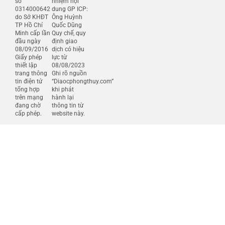
số
nhiệm nội
0314000642
dung GP ICP:
do Sở KHĐT
Ông Huỳnh
TP Hồ Chí
Quốc Dũng
Minh cấp lần
Quy chế, quy
đầu ngày
định giao
08/09/2016
dịch có hiệu
Giấy phép
lực từ
thiết lập
08/08/2023
trang thông
Ghi rõ nguồn
tin điện tử
“Diaocphongthuy.com”
tổng hợp
khi phát
trên mạng
hành lại
đang chờ
thông tin từ
cấp phép.
website này.