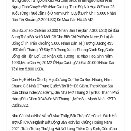
Trung Quốc Từng Xôn Xao Với Chia Sẻ Của Hai Người Mua Nhà
Ngoại Tỉnh Chuyển Đến Hạc Cương. Theo Đó, Nữ Họa Sĩ Zhao, 25
Tuổi, Từng Thuê Căn Hộ Ở Nam Kinh, Quyết Định Chi 15.000 Nhân
Dân Tệ (khoảng 2.200 USD) Để Mua Căn Hộ 46 M2.
Sau Đó, Zhao Chi Gần 50.000 Nhân Dân Tệ (gần 7.300 USD) Để Sửa
Sang Toàn Bộ Nơi Ở Mới. Cô Cho Biết Chi Phí Điện Nước, Đi Lại, Ăn
Uống Ở Thị Trấn Khoảng 3.000 Nhân Dân Tệ (tương Đương 435
USD) Mỗi Tháng. “Ở Đây Trời Trong Xanh, Phong Cảnh Đẹp, Cuộc
Sống Rất Tiện Lợi”, Cô Nhận Xét. Tương Tự, Xiao Hao, Sinh Năm
1990, Mua Căn Hộ 70 M2 Ở Hạc Cương Với Giá 40.000 Nhân Dân
Tệ (hơn 5.800 USD).
Căn Hộ Rẻ Hơn Ôtô Tại Hạc Cương Có Thể Cá Biệt, Nhưng Nhìn
Chung Giá Nhà Ở Trung Quốc Vẫn Trên Đà Giảm. Theo Khảo Sát
Của China Index Academy, Giá Nhà Mới Tháng 2 Tại 100 Thành Phố
Hàng Đầu Giảm 0,04% So Với Tháng 1, Mức Sụt Mạnh Nhất Kể Từ
Cuối 2022.
Nhu Cầu Mua Nhà Vẫn Ở Mức Thấp, Bất Chấp Các Chính Sách Hỗ
Trợ Kể Từ Khi Ngành Bất Động Sản Rơi Vào Khủng Hoảng Năm
2021. Tuần Trước, Thượng Hải Nới Lỏng Thêm Quy Định, Gồm Cho