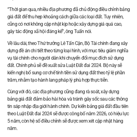
“Thời gian qua, nhiều địa phương đã chủ động điều chỉnh bảng
giá đất để thu hẹp khoảng cách giữa các loại đất. Tuy nhiên,
cũng có nơi không cập nhật kịp hoặc xây dựng giá quá cao,
gây tác động xã hội đáng kể”, ông Tuấn nói.
Về lâu dài, theo Thứ trưởng Lê Tấn Cận, Bộ Tài chính đang xây
dựng đề án chi tiết theo từng loại hình, với mục tiêu giảm nghĩa
vụ tài chính cho người dân khi chuyển đổi mục đích sử dụng
đất. Chính phủ sẽ đề xuất sửa Luật Đất đai 2024. Bộ này sẽ
kiến nghị bổ sung cơ chế tính tiền sử dụng đất theo tỷ lệ phần
trăm, nhằm tạo hành lang pháp lý phù hợp thực tiễn.
Cùng với đó, các địa phương cũng đang rà soát, xây dựng
bảng giá đất đảm bảo hài hòa và tránh gây sốc sau các thông
tin sáp nhập địa giới hành chính. Dự kiến bảng giá đất đầu tiên
theo Luật Đất đai 2024 sẽ được công bố năm 2026, có hiệu lực
5 năm, còn hệ số điều chỉnh sẽ được xem xét cập nhật hàng
năm.