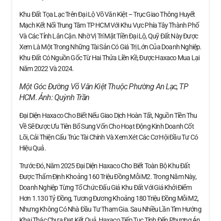
Khu Đất Tọa Lạc Trên Đại Lộ Võ Văn Kiệt – Trục Giao Thông Huyết
Mạch Kết Nối Trung Tâm TP HCM Với Khu Vực Phía Tây Thành Phố
Và Các Tỉnh Lân Cận. Nhờ Vị Trí Mặt Tiền Đại Lộ, Quỹ Đất Này Được
Xem Là Một Trong Những Tài Sản Có Giá Trị Lớn Của Doanh Nghiệp.
Khu Đất Có Nguồn Gốc Từ Hai Thửa Liền Kề, Được Haxaco Mua Lại
Năm 2022 Và 2024.
Một Góc Đường Võ Văn Kiệt Thuộc Phường An Lạc, TP
HCM. Ảnh:
Quỳnh Trần
Đại Diện Haxaco Cho Biết Nếu Giao Dịch Hoàn Tất, Nguồn Tiền Thu
Về Sẽ Được Ưu Tiên Bổ Sung Vốn Cho Hoạt Động Kinh Doanh Cốt
Lõi, Cải Thiện Cấu Trúc Tài Chính Và Xem Xét Các Cơ Hội Đầu Tư Có
Hiệu Quả.
Trước Đó, Năm 2025 Đại Diện Haxaco Cho Biết Toàn Bộ Khu Đất
Được Thẩm Định Khoảng 160 Triệu Đồng Mỗi M2. Trong Năm Này,
Doanh Nghiệp Từng Tổ Chức Đấu Giá Khu Đất Với Giá Khởi Điểm
Hơn 1.130 Tỷ Đồng, Tương Đương Khoảng 180 Triệu Đồng Mỗi M2,
Nhưng Không Có Nhà Đầu Tư Tham Gia. Sau Nhiều Lần Tìm Hướng
Khai Thác Chưa Đạt Kết Quả, Haxaco Tiếp Tục Tính Đến Phương Án