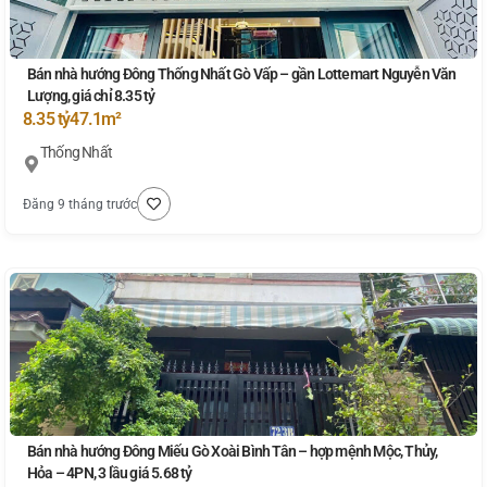
Bán nhà hướng Đông Thống Nhất Gò Vấp – gần Lottemart Nguyễn Văn
Lượng, giá chỉ 8.35 tỷ
8.35 tỷ
47.1m²
Thống Nhất
Đăng 9 tháng trước
Bán nhà hướng Đông Miếu Gò Xoài Bình Tân – hợp mệnh Mộc, Thủy,
Hỏa – 4PN, 3 lầu giá 5.68 tỷ