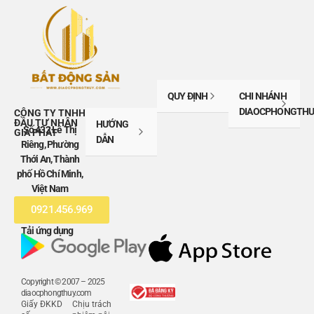
QUY ĐỊNH
CHI NHÁNH
DIAOCPHONGTHU
CÔNG TY TNHH
ĐẦU TƯ NHÂN
HƯỚNG
Số 432 Lê Thị
GIA PHÁT
DẪN
Riêng, Phường
Thới An, Thành
phố Hồ Chí Minh,
Việt Nam
0921.456.969
Tải ứng dụng
Copyright © 2007 – 2025
diaocphongthuy.com
Giấy ĐKKD
Chịu trách