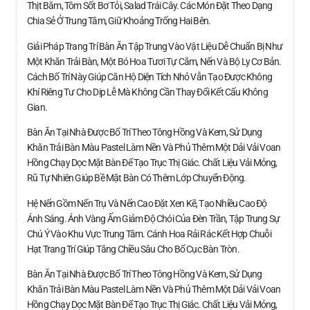
Thịt Băm, Tôm Sốt Bơ Tỏi, Salad Trái Cây. Các Món Đặt Theo Dạng
Chia Sẻ Ở Trung Tâm, Giữ Khoảng Trống Hai Bên.
Giải Pháp Trang Trí Bàn Ăn Tập Trung Vào Vật Liệu Dễ Chuẩn Bị Như
Một Khăn Trải Bàn, Một Bó Hoa Tươi Tự Cắm, Nến Và Bộ Ly Cơ Bản.
Cách Bố Trí Này Giúp Căn Hộ Diện Tích Nhỏ Vẫn Tạo Được Không
Khí Riêng Tư Cho Dịp Lễ Mà Không Cần Thay Đổi Kết Cấu Không
Gian.
Bàn Ăn Tại Nhà Được Bố Trí Theo Tông Hồng Và Kem, Sử Dụng
Khăn Trải Bàn Màu Pastel Làm Nền Và Phủ Thêm Một Dải Vải Voan
Hồng Chạy Dọc Mặt Bàn Để Tạo Trục Thị Giác. Chất Liệu Vải Mỏng,
Rũ Tự Nhiên Giúp Bề Mặt Bàn Có Thêm Lớp Chuyển Động.
Hệ Nến Gồm Nến Trụ Và Nến Cao Đặt Xen Kẽ, Tạo Nhiều Cao Độ
Ánh Sáng. Ánh Vàng Ấm Giảm Độ Chói Của Đèn Trần, Tập Trung Sự
Chú Ý Vào Khu Vực Trung Tâm. Cánh Hoa Rải Rác Kết Hợp Chuỗi
Hạt Trang Trí Giúp Tăng Chiều Sâu Cho Bố Cục Bàn Tròn.
Bàn Ăn Tại Nhà Được Bố Trí Theo Tông Hồng Và Kem, Sử Dụng
Khăn Trải Bàn Màu Pastel Làm Nền Và Phủ Thêm Một Dải Vải Voan
Hồng Chạy Dọc Mặt Bàn Để Tạo Trục Thị Giác. Chất Liệu Vải Mỏng,