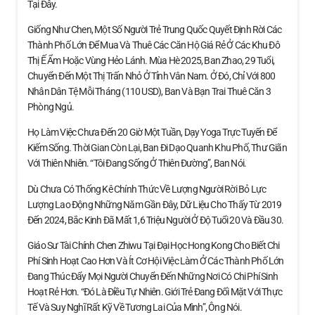
Tại Đây.
Giống Như Chen, Một Số Người Trẻ Trung Quốc Quyết Định Rời Các
Thành Phố Lớn Để Mua Và Thuê Các Căn Hộ Giá Rẻ Ở Các Khu Đô
Thị Ế Ẩm Hoặc Vùng Hẻo Lánh. Mùa Hè 2025, Ban Zhao, 29 Tuổi,
Chuyển Đến Một Thị Trấn Nhỏ Ở Tỉnh Vân Nam. Ở Đó, Chỉ Với 800
Nhân Dân Tệ Mỗi Tháng (110 USD), Ban Và Bạn Trai Thuê Căn 3
Phòng Ngủ.
Họ Làm Việc Chưa Đến 20 Giờ Một Tuần, Dạy Yoga Trực Tuyến Để
Kiếm Sống. Thời Gian Còn Lại, Ban Đi Dạo Quanh Khu Phố, Thư Giãn
Với Thiên Nhiên. “Tôi Đang Sống Ở Thiên Đường”, Ban Nói.
Dù Chưa Có Thống Kê Chính Thức Về Lượng Người Rời Bỏ Lực
Lượng Lao Động Những Năm Gần Đây, Dữ Liệu Cho Thấy Từ 2019
Đến 2024, Bắc Kinh Đã Mất 1,6 Triệu Người Ở Độ Tuổi 20 Và Đầu 30.
Giáo Sư Tài Chính Chen Zhiwu Tại Đại Học Hong Kong Cho Biết Chi
Phí Sinh Hoạt Cao Hơn Và Ít Cơ Hội Việc Làm Ở Các Thành Phố Lớn
Đang Thúc Đẩy Mọi Người Chuyển Đến Những Nơi Có Chi Phí Sinh
Hoạt Rẻ Hơn. “Đó Là Điều Tự Nhiên. Giới Trẻ Đang Đối Mặt Với Thực
Tế Và Suy Nghĩ Rất Kỹ Về Tương Lai Của Mình”, Ông Nói.