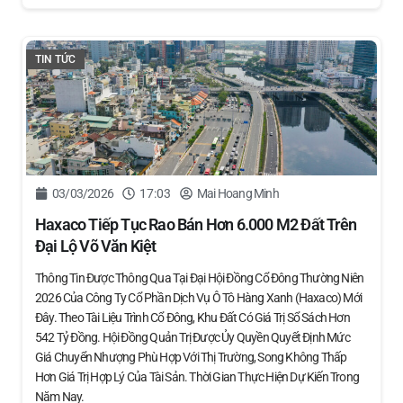
TIN TỨC
03/03/2026
17:03
Mai Hoang Minh
Haxaco Tiếp Tục Rao Bán Hơn 6.000 M2 Đất Trên
Đại Lộ Võ Văn Kiệt
Thông Tin Được Thông Qua Tại Đại Hội Đồng Cổ Đông Thường Niên
2026 Của Công Ty Cổ Phần Dịch Vụ Ô Tô Hàng Xanh (Haxaco) Mới
Đây. Theo Tài Liệu Trình Cổ Đông, Khu Đất Có Giá Trị Sổ Sách Hơn
542 Tỷ Đồng. Hội Đồng Quản Trị Được Ủy Quyền Quyết Định Mức
Giá Chuyển Nhượng Phù Hợp Với Thị Trường, Song Không Thấp
Hơn Giá Trị Hợp Lý Của Tài Sản. Thời Gian Thực Hiện Dự Kiến Trong
Năm Nay.