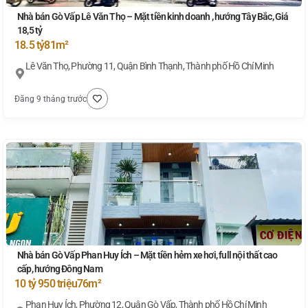
Nhà bán Gò Vấp Lê Văn Thọ – Mặt tiền kinh doanh , hướng Tây Bắc, Giá
18,5 tỷ
18.5 tỷ
81m²
Lê Văn Thọ, Phường 11, Quận Bình Thạnh, Thành phố Hồ Chí Minh
Đăng 9 tháng trước
Nhà bán Gò Vấp Phan Huy Ích – Mặt tiền hẻm xe hơi, full nội thất cao
cấp, hướng Đông Nam
10 tỷ 950 triệu
76m²
Phan Huy Ích, Phường 12, Quận Gò Vấp, Thành phố Hồ Chí Minh