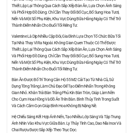
Thiết Lập Lại Thông Qua Cách Sắp Xếp Bàn Ăn, Lựa Chọn Ánh Sáng
Và Phối Hợp Đồ Dùng. Chỉ Cần Thay Đổi Bố Cục, Bổ Sung Hoa Tươi,
Nến Và Một Số Phụ Kiện, Khu Vực Dùng Bữa Hằng Ngày Có Thể Trở
Thành Điểm Nhấn Cho Buổi Tối Riêng Tư.
Valentine Là Dịp Nhiều Cặp Đôi, Gia Đình Lựa Chọn Tổ Chức Bữa Tối
Tại Nhà Thay Vì Ra Ngoài. Không Gian Quen Thuộc Có Thể Được
Thiết Lập Lại Thông Qua Cách Sắp Xếp Bàn Ăn, Lựa Chọn Ánh Sáng
Và Phối Hợp Đồ Dùng. Chỉ Cần Thay Đổi Bố Cục, Bổ Sung Hoa Tươi,
Nến Và Một Số Phụ Kiện, Khu Vực Dùng Bữa Hằng Ngày Có Thể Trở
Thành Điểm Nhấn Cho Buổi Tối Riêng Tư.
Bàn Ăn Được Bố Trí Trong Căn Hộ 55 M2 Cải Tạo Từ Nhà Cũ, Sử
Dụng Tông Trắng Làm Chủ Đạo Để Tạo Điểm Nhấn Trong Không
Gian Nhỏ. Khăn Trải Bàn Trắng Phủ Kín Bàn Tròn, Giúp Làm Nền
Cho Cụm Hoa Hồng Và Đồ Ăn Trên Bàn. Bình Thủy Tinh Trong Suốt
Và Cách Cắm Gọn Giúp Bình Hoa Không Bị Nặng Nề.
Hệ Chiếu Sáng Kết Hợp Ánh Nến, Tạo Nhiều Lớp Sáng Và Tập Trung
Ánh Nhìn Vào Khu Vực Giữa Bàn. Ly Thủy Tinh Cao, Dao Nĩa Inox Và
Chai Rượu Được Sắp Xếp Theo Trục Dọc.