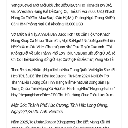
Yang Xuewei, Một Môi Giới, Cho Biết Giá Căn Hộ Hiện Rẻ Hơn Ôtô,
Giúp Việc Bán Hàng Rất Dễ Dàng. Cụ Thể, Chỉ Với 3.000 USD, Khách
Hàng Có Thể Tìm Mua Được Căn Hộ Một Phòng Ngủ. Trong Khi Đó,
Căn Hộ 4 Phòng Ngủ Giá Khoảng 13.000 USD.
Với Mức Giá Này, Anh Đã Bán Được Hơn 100 Căn Hộ Cho Khách
Hàng Khắp Cả Nước. Thậm Chí, Một Số Người Nước Ngoài Đã Liên
Hệ Khi Xem Các Video Tham Quan Nhà Trực Tuyến Của Anh. “Tôi
Không Biết Về Các Thành Phố Lớn, Tôi Chưa Bao Giờ Sống Ở Đó. Tôi
Chỉ Có Thể Nói Rằng Sống Ở Hạc Cương Rất Dễ Chịu”, Yang Mô Tả.
Theo
Reuters
, Những Người Mua Nhà Trung Quốc Với Ngân Sách Eo
Hẹp Từ Lâu Đã Tìm Đến Hạc Cương. Từ Năm 2024, Nơi Đây Trở
Thành Biểu Tượng Của Tình Trạng Giảm Phát Bất Động Sản Tại
Trung Quốc. Trên Mạng Xã Hội, Các Hashtag Như “Hegang-Isation”
Hay “HegangHomePrices” Đã Thu Hút Hàng Chục Triệu Lượt Xem.
Một Góc Thành Phố Hạc Cương, Tỉnh Hắc Long Giang,
Ngày 2/1/2020. Ảnh:
Reuters
Năm 2025, Tờ
Lianhe Zaobao
(Singapore) Cho Biết Mạng Xã Hội