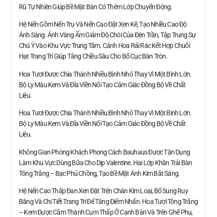
Rũ Tự Nhiên Giúp Bề Mặt Bàn Có Thêm Lớp Chuyển Động.
Hệ Nến Gồm Nến Trụ Và Nến Cao Đặt Xen Kẽ, Tạo Nhiều Cao Độ
Ánh Sáng. Ánh Vàng Ấm Giảm Độ Chói Của Đèn Trần, Tập Trung Sự
Chú Ý Vào Khu Vực Trung Tâm. Cánh Hoa Rải Rác Kết Hợp Chuỗi
Hạt Trang Trí Giúp Tăng Chiều Sâu Cho Bố Cục Bàn Tròn.
Hoa Tươi Được Chia Thành Nhiều Bình Nhỏ Thay Vì Một Bình Lớn.
Bộ Ly Màu Kem Và Đĩa Viền Nổi Tạo Cảm Giác Đồng Bộ Về Chất
Liệu.
Hoa Tươi Được Chia Thành Nhiều Bình Nhỏ Thay Vì Một Bình Lớn.
Bộ Ly Màu Kem Và Đĩa Viền Nổi Tạo Cảm Giác Đồng Bộ Về Chất
Liệu.
Không Gian Phòng Khách Phong Cách Bauhaus Được Tận Dụng
Làm Khu Vực Dùng Bữa Cho Dịp Valentine. Hai Lớp Khăn Trải Bàn
Tông Trắng – Bạc Phủ Chồng, Tạo Bề Mặt Ánh Kim Bắt Sáng.
Hệ Nến Cao Thấp Đan Xen Đặt Trên Chân Kim Loại, Bổ Sung Ruy
Băng Và Chi Tiết Trang Trí Để Tăng Điểm Nhấn. Hoa Tươi Tông Trắng
– Kem Được Cắm Thành Cụm Thấp Ở Cạnh Bàn Và Trên Ghế Phụ,