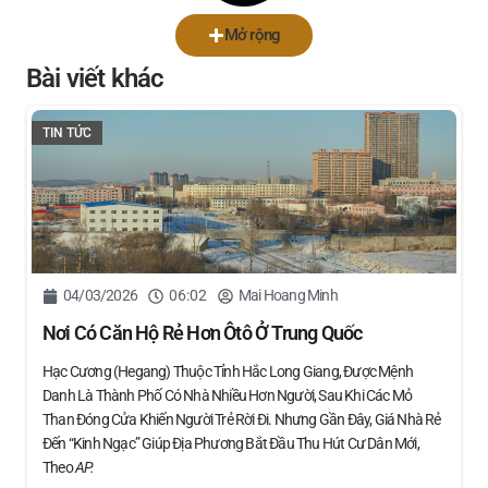
Mở rộng
Bài viết khác
TIN TỨC
04/03/2026
06:02
Mai Hoang Minh
Nơi Có Căn Hộ Rẻ Hơn Ôtô Ở Trung Quốc
Hạc Cương (Hegang) Thuộc Tỉnh Hắc Long Giang, Được Mệnh
Danh Là Thành Phố Có Nhà Nhiều Hơn Người, Sau Khi Các Mỏ
Than Đóng Cửa Khiến Người Trẻ Rời Đi. Nhưng Gần Đây, Giá Nhà Rẻ
Đến “kinh Ngạc” Giúp Địa Phương Bắt Đầu Thu Hút Cư Dân Mới,
Theo
AP.