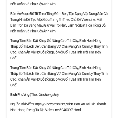
Nến Xoắn Và Phụ Kiện Ánh Kim.
Bàn Ăn Được Bố Trí Theo Tông Đỏ – Đen, Tận Dụng Vật Dụng Sẵn Có
Trong Nhà Để Tạo Một Góc Trang Trí Theo Chủ Đề Valentine. Mặt
Bàn Tròn Đá Sáng Màu Giữ Vai Trò Nền, Làm Nổi Bật Hoa Hồng Đỏ,
Nến Xoắn Và Phụ Kiện Ánh Kim.
Trung Tâm Bàn Đặt Khay Gỗ Nâng Cao Trái Cây, Bình Hoa Hồng
Thấp Bố Trí Lệch Bên, Cân Bằng Với Chai Vang Và Cụm Ly Thủy Tinh
Cao. Khăn Ăn Và Nơ Đỏ Đồng Bộ Với Gối Tựa Hình Trái Tim Trên
Ghế.
Trung Tâm Bàn Đặt Khay Gỗ Nâng Cao Trái Cây, Bình Hoa Hồng
Thấp Bố Trí Lệch Bên, Cân Bằng Với Chai Vang Và Cụm Ly Thủy Tinh
Cao. Khăn Ăn Và Nơ Đỏ Đồng Bộ Với Gối Tựa Hình Trái Tim Trên
Ghế.
Bích Phương
(theo
Xiaohongshu
)
Nguồn Bài Viết : Https://vnexpress.net/bien-Ban-An-Tai-Gia-Thanh-
Nha-Hang-Rieng-Tu-Dip-Valentine-5040397.html