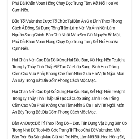
Phủ Dải Khăn Voan Hồng Chạy Dọc Trung Tâm, Kết Nối Hoa Và
Cụm Nến.
Bữa Tối Valentine Được Tổ Chức Tại Bàn Ăn Gia Đình Theo Phong
Cách Á Đông, Sử Dụng Tông Trầm Làm Nền Và Ánh Nến Làm
Nguồn Sáng Chính. Bàn Chữ Nhật Màu Đen Giữ Nguyên Bề Mặt,
Phủ Dải Khăn Voan Hồng Chạy Dọc Trung Tâm, Kết Nối Hoa Và
Cụm Nến.
Hai Chân Nến Cao Đặt Đối Xứng Hai Đầu Bàn, Kết Hợp Nến Tealight
Trong Ly Thủy Tinh Thấp Để Tạo Các Lớp Sáng. Bình Hoa Trắng
Cắm Cao Vừa Phải, Không Che Tầm Nhìn Giữa Hai Vị Trí Ngồi. Món
Ăn Bày Trong Bát Đĩa Gốm Phong Cách Mộc Mạc.
Hai Chân Nến Cao Đặt Đối Xứng Hai Đầu Bàn, Kết Hợp Nến Tealight
Trong Ly Thủy Tinh Thấp Để Tạo Các Lớp Sáng. Bình Hoa Trắng
Cắm Cao Vừa Phải, Không Che Tầm Nhìn Giữa Hai Vị Trí Ngồi. Món
Ăn Bày Trong Bát Đĩa Gốm Phong Cách Mộc Mạc.
Bàn Ăn Được Bố Trí Theo Tông Đỏ – Đen, Tận Dụng Vật Dụng Sẵn Có
Trong Nhà Để Tạo Một Góc Trang Trí Theo Chủ Đề Valentine. Mặt
Bàn Tròn Đá Sáng Màu Giữ Vai Trò Nền, Làm Nổi Bật Hoa Hồng Đỏ,