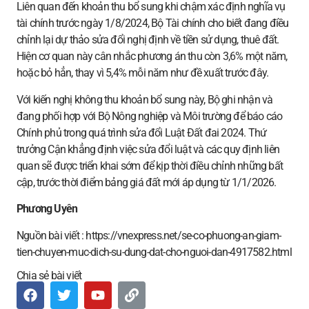
Liên quan đến khoản thu bổ sung khi chậm xác định nghĩa vụ
tài chính trước ngày 1/8/2024, Bộ Tài chính cho biết đang điều
chỉnh lại dự thảo sửa đổi nghị định về tiền sử dụng, thuê đất.
Hiện cơ quan này cân nhắc phương án thu còn 3,6% một năm,
hoặc bỏ hẳn, thay vì 5,4% mỗi năm như đề xuất trước đây.
Với kiến nghị không thu khoản bổ sung này, Bộ ghi nhận và
đang phối hợp với Bộ Nông nghiệp và Môi trường để báo cáo
Chính phủ trong quá trình sửa đổi Luật Đất đai 2024. Thứ
trưởng Cận khẳng định việc sửa đổi luật và các quy định liên
quan sẽ được triển khai sớm để kịp thời điều chỉnh những bất
cập, trước thời điểm bảng giá đất mới áp dụng từ 1/1/2026.
Phương Uyên
Nguồn bài viết : https://vnexpress.net/se-co-phuong-an-giam-
tien-chuyen-muc-dich-su-dung-dat-cho-nguoi-dan-4917582.html
Chia sẻ bài viết