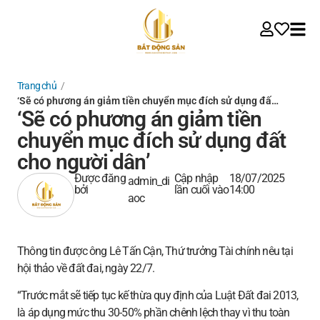
Trang chủ
/
‘Sẽ có phương án giảm tiền chuyển mục đích sử dụng đấ…
‘Sẽ có phương án giảm tiền
chuyển mục đích sử dụng đất
cho người dân’
Được đăng
Cập nhập
18/07/2025
admin_di
bởi
lần cuối vào
14:00
aoc
Thông tin được ông Lê Tấn Cận, Thứ trưởng Tài chính nêu tại
hội thảo về đất đai, ngày 22/7.
“Trước mắt sẽ tiếp tục kế thừa quy định của Luật Đất đai 2013,
là áp dụng mức thu 30-50% phần chênh lệch thay vì thu toàn