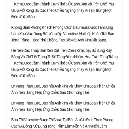
– Kem Được Cắm Thành Cụm Thấp Ở Cạnh Bàn Và Trên Ghế Phụ,
Giúp Mở Rộng Bố Cục Theo Chiều Ngang Thay Vì Tập Trung Một
Điểm Giữa Bàn.
Không Gian Phòng Khách Phong Cách Bauhaus Được Tận Dụng
Làm Khu Vực Dùng Bữa Cho Dịp Valentine. Hai Lớp Khăn Trải Bàn
Tông Trắng – Bạc Phủ Chồng, Tạo Bề Mặt Ánh Kim Bắt Sáng.
Hệ Nến Cao Thấp Đan Xen Đặt Trên Chân Kim Loại, Bổ Sung Ruy
Băng Và Chi Tiết Trang Trí Để Tăng Điểm Nhấn. Hoa Tươi Tông Trắng
– Kem Được Cắm Thành Cụm Thấp Ở Cạnh Bàn Và Trên Ghế Phụ,
Giúp Mở Rộng Bố Cục Theo Chiều Ngang Thay Vì Tập Trung Một
Điểm Giữa Bàn.
Ly Vang Thân Cao, Dao Nĩa Ánh Kim Và Khay Kim Loại Phản Chiếu
Ánh Nến, Tăng Hiệu Ứng Chiều Sâu Cho Tổng Thể.
Ly Vang Thân Cao, Dao Nĩa Ánh Kim Và Khay Kim Loại Phản Chiếu
Ánh Nến, Tăng Hiệu Ứng Chiều Sâu Cho Tổng Thể.
Bữa Tối Valentine Được Tổ Chức Tại Bàn Ăn Gia Đình Theo Phong
Cách Á Đông, Sử Dụng Tông Trầm Làm Nền Và Ánh Nến Làm