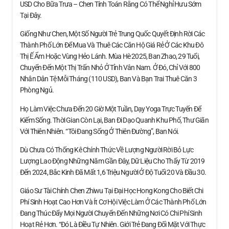
USD Cho Bữa Trưa – Chen Tính Toán Rằng Có Thể Nghỉ Hưu Sớm
Tại Đây.
Giống Như Chen, Một Số Người Trẻ Trung Quốc Quyết Định Rời Các
Thành Phố Lớn Để Mua Và Thuê Các Căn Hộ Giá Rẻ Ở Các Khu Đô
Thị Ế Ẩm Hoặc Vùng Hẻo Lánh. Mùa Hè 2025, Ban Zhao, 29 Tuổi,
Chuyển Đến Một Thị Trấn Nhỏ Ở Tỉnh Vân Nam. Ở Đó, Chỉ Với 800
Nhân Dân Tệ Mỗi Tháng (110 USD), Ban Và Bạn Trai Thuê Căn 3
Phòng Ngủ.
Họ Làm Việc Chưa Đến 20 Giờ Một Tuần, Dạy Yoga Trực Tuyến Để
Kiếm Sống. Thời Gian Còn Lại, Ban Đi Dạo Quanh Khu Phố, Thư Giãn
Với Thiên Nhiên. “Tôi Đang Sống Ở Thiên Đường”, Ban Nói.
Dù Chưa Có Thống Kê Chính Thức Về Lượng Người Rời Bỏ Lực
Lượng Lao Động Những Năm Gần Đây, Dữ Liệu Cho Thấy Từ 2019
Đến 2024, Bắc Kinh Đã Mất 1,6 Triệu Người Ở Độ Tuổi 20 Và Đầu 30.
Giáo Sư Tài Chính Chen Zhiwu Tại Đại Học Hong Kong Cho Biết Chi
Phí Sinh Hoạt Cao Hơn Và Ít Cơ Hội Việc Làm Ở Các Thành Phố Lớn
Đang Thúc Đẩy Mọi Người Chuyển Đến Những Nơi Có Chi Phí Sinh
Hoạt Rẻ Hơn. “Đó Là Điều Tự Nhiên. Giới Trẻ Đang Đối Mặt Với Thực