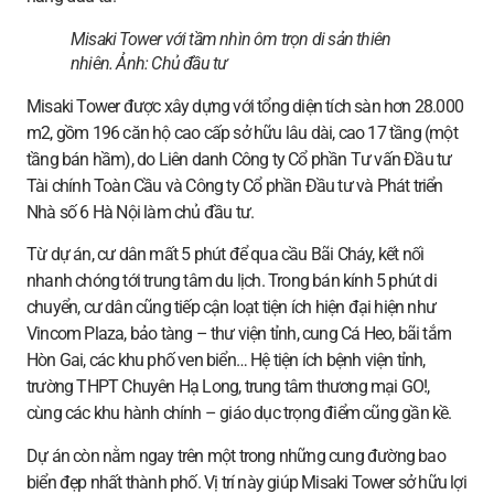
Misaki Tower với tầm nhìn ôm trọn di sản thiên
nhiên. Ảnh:
Chủ đầu tư
Misaki Tower được xây dựng với tổng diện tích sàn hơn 28.000
m2, gồm 196 căn hộ cao cấp sở hữu lâu dài, cao 17 tầng (một
tầng bán hầm), do Liên danh Công ty Cổ phần Tư vấn Đầu tư
Tài chính Toàn Cầu và Công ty Cổ phần Đầu tư và Phát triển
Nhà số 6 Hà Nội làm chủ đầu tư.
Từ dự án, cư dân mất 5 phút để qua cầu Bãi Cháy, kết nối
nhanh chóng tới trung tâm du lịch. Trong bán kính 5 phút di
chuyển, cư dân cũng tiếp cận loạt tiện ích hiện đại hiện như
Vincom Plaza, bảo tàng – thư viện tỉnh, cung Cá Heo, bãi tắm
Hòn Gai, các khu phố ven biển… Hệ tiện ích bệnh viện tỉnh,
trường THPT Chuyên Hạ Long, trung tâm thương mại GO!,
cùng các khu hành chính – giáo dục trọng điểm cũng gần kề.
Dự án còn nằm ngay trên một trong những cung đường bao
biển đẹp nhất thành phố. Vị trí này giúp Misaki Tower sở hữu lợi