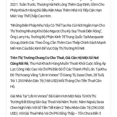
2021. Tuần Trước, Thượng Hải Nới Lỏng Thêm Quy Định, Gồm Cho
Phép Khách Hàng Đủ Điều Kiện Mua Thêm Nhà Và Tiếp Cận Hạn
Mức Vay Thế Chấp Cao Hơn.
“Những Biện Pháp Như Vậy Có Thể Tạo Ra Cú Hích Ngắn Hạn Cho
Thị Trường Nhưng Khó Đảo Ngược Chu Kỳ Suy Thoái Diện Rộng”,
Ông Larry Hu, Trưởng Bộ Phận Kinh Tế Trung Quốc Tại Macquarie
Group, Đánh Giá. Theo Ông, Cần Thêm Can Thiệp Chính Sách Mạnh
Mẽ Hơn Của Bắc Kinh Để Vực Dậy Thị Trường Rõ Nét.
Trên Thị Trường Chung Cư Cho Thuê, Giá Căn Hộ
Một Số Nơi
Cũng Rất Rẻ
, Thu Hút Khách Hàng Muốn Thoát Khỏi Cuộc Sống Áp
Lực Công Việc Cao Và Chi Phí Đắt Đỏ Ở Các Thành Phố Lớn. Tại Khu
Đô Thị Hoang Vắng “Life In Venice” Ở Giang Tô, Sasa Chen, 28 Tuổi,
Trả 1.200 Nhân Dân Tệ (168 USD) Mỗi Tháng Cho Tiền Thuê Căn
Hộ.
Giá Nhà Tại “Life In Venice” Đã Giảm Hơn Một Nửa Từ Khi Thị
Trường Bất Động Sản Suy Thoái Vài Năm Trước. Năm Ngoái, Sasa
Chen Nghỉ Việc Với Số Tiền Tiết Kiệm 2 Triệu Nhân Dân Tệ (290.000
USD). Với Giá Thuê Nhà Và Chi Phí Sống Thấp – Tốn Chưa Đến 3