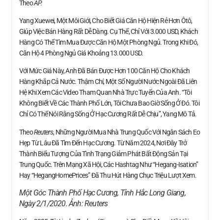
Theo
AP.
Yang Xuewei, Một Môi Giới, Cho Biết Giá Căn Hộ Hiện Rẻ Hơn Ôtô,
Giúp Việc Bán Hàng Rất Dễ Dàng. Cụ Thể, Chỉ Với 3.000 USD, Khách
Hàng Có Thể Tìm Mua Được Căn Hộ Một Phòng Ngủ. Trong Khi Đó,
Căn Hộ 4 Phòng Ngủ Giá Khoảng 13.000 USD.
Với Mức Giá Này, Anh Đã Bán Được Hơn 100 Căn Hộ Cho Khách
Hàng Khắp Cả Nước. Thậm Chí, Một Số Người Nước Ngoài Đã Liên
Hệ Khi Xem Các Video Tham Quan Nhà Trực Tuyến Của Anh. “Tôi
Không Biết Về Các Thành Phố Lớn, Tôi Chưa Bao Giờ Sống Ở Đó. Tôi
Chỉ Có Thể Nói Rằng Sống Ở Hạc Cương Rất Dễ Chịu”, Yang Mô Tả.
Theo
Reuters
, Những Người Mua Nhà Trung Quốc Với Ngân Sách Eo
Hẹp Từ Lâu Đã Tìm Đến Hạc Cương. Từ Năm 2024, Nơi Đây Trở
Thành Biểu Tượng Của Tình Trạng Giảm Phát Bất Động Sản Tại
Trung Quốc. Trên Mạng Xã Hội, Các Hashtag Như “Hegang-Isation”
Hay “HegangHomePrices” Đã Thu Hút Hàng Chục Triệu Lượt Xem.
Một Góc Thành Phố Hạc Cương, Tỉnh Hắc Long Giang,
Ngày 2/1/2020. Ảnh:
Reuters