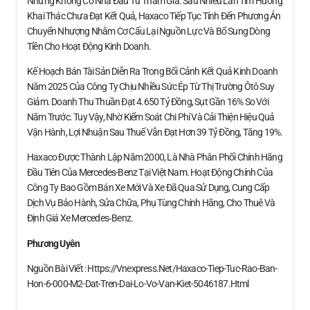
Nhưng Không Có Nhà Đầu Tư Tham Gia. Sau Nhiều Lần Tìm Hướng
Khai Thác Chưa Đạt Kết Quả, Haxaco Tiếp Tục Tính Đến Phương Án
Chuyển Nhượng Nhằm Cơ Cấu Lại Nguồn Lực Và Bổ Sung Dòng
Tiền Cho Hoạt Động Kinh Doanh.
Kế Hoạch Bán Tài Sản Diễn Ra Trong Bối Cảnh Kết Quả Kinh Doanh
Năm 2025 Của Công Ty Chịu Nhiều Sức Ép Từ Thị Trường Ôtô Suy
Giảm. Doanh Thu Thuần Đạt 4.650 Tỷ Đồng, Sụt Gần 16% So Với
Năm Trước. Tuy Vậy, Nhờ Kiểm Soát Chi Phí Và Cải Thiện Hiệu Quả
Vận Hành, Lợi Nhuận Sau Thuế Vẫn Đạt Hơn 39 Tỷ Đồng, Tăng 19%.
Haxaco Được Thành Lập Năm 2000, Là Nhà Phân Phối Chính Hãng
Đầu Tiên Của Mercedes-Benz Tại Việt Nam. Hoạt Động Chính Của
Công Ty Bao Gồm Bán Xe Mới Và Xe Đã Qua Sử Dụng, Cung Cấp
Dịch Vụ Bảo Hành, Sửa Chữa, Phụ Tùng Chính Hãng, Cho Thuê Và
Định Giá Xe Mercedes‑Benz.
Phương Uyên
Nguồn Bài Viết : Https://vnexpress.net/haxaco-Tiep-Tuc-Rao-Ban-
Hon-6-000-M2-Dat-Tren-Dai-Lo-Vo-Van-Kiet-5046187.html