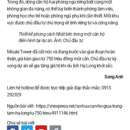
Trong đó, dòng căn hộ hai phòng ngủ riêng biệt cùng một
không gian đa năng, có thể tùy biến thành phòng làm việc,
phòng học cho trẻ hoặc phòng ngủ phụ khi cần thiết. Mỗi khu
vực được chủ đầu tư chú trọng về tính riêng tư và công năng.
Thiết kế phong cách Nhật bên trong một căn hộ
điển hình tại dự án. Ảnh:
Chủ đầu tư
Misaki Tower đã cất nóc và đang bước vào giai đoạn hoàn
thiện, giá bàn giao từ 750 triệu đồng một căn. Chủ đầu tư kỳ
vọng dự án sẽ gia tăng giá trị khi du lịch Hạ Long khởi sắc.
Song Anh
Liên hệ hotline để được trực tiếp giải đáp thắc mắc: 0915
292929
Nguồn bài viết : https://vnexpress.net/so-huu-can-ho-giua-trung-
tam-ha-long-tu-750-trieu-4911146.html
Chia sẻ bài viết