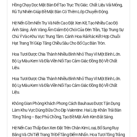
Hồng Chạy Dọc Mặt Bàn Để Tạo Trục Thị Giác. Chất Liệu Vải Mỏng,
Rũ Tự Nhiên Giúp Bề Mặt Bàn Có Thêm Lớp Chuyển Động.
Hệ Nến Gồm Nến Trụ Và Nến Cao Đặt Xen Kẽ, Tạo Nhiều Cao Độ
Ánh Sáng. Ánh Vàng Ấm Giảm Độ Chói Của Đèn Trần, Tập Trung Sự
Chú Ý Vào Khu Vực Trung Tâm. Cánh Hoa Rải Rác Kết Hợp Chuỗi
Hạt Trang Trí Giúp Tăng Chiều Sâu Cho Bố Cục Bàn Tròn.
Hoa Tươi Được Chia Thành Nhiều Bình Nhỏ Thay Vì Một Bình Lớn.
Bộ Ly Màu Kem Và Đĩa Viền Nổi Tạo Cảm Giác Đồng Bộ Về Chất
Liệu.
Hoa Tươi Được Chia Thành Nhiều Bình Nhỏ Thay Vì Một Bình Lớn.
Bộ Ly Màu Kem Và Đĩa Viền Nổi Tạo Cảm Giác Đồng Bộ Về Chất
Liệu.
Không Gian Phòng Khách Phong Cách Bauhaus Được Tận Dụng
Làm Khu Vực Dùng Bữa Cho Dịp Valentine. Hai Lớp Khăn Trải Bàn
Tông Trắng – Bạc Phủ Chồng, Tạo Bề Mặt Ánh Kim Bắt Sáng.
Hệ Nến Cao Thấp Đan Xen Đặt Trên Chân Kim Loại, Bổ Sung Ruy
Băng Và Chi Tiết Trang Trí Để Tăng Điểm Nhấn. Hoa Tươi Tông Trắng