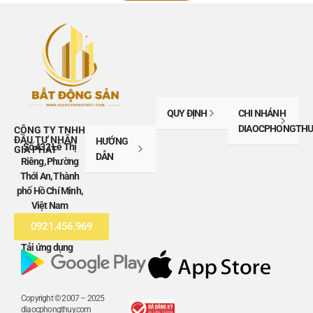
QUY ĐỊNH
CHI NHÁNH
DIAOCPHONGTHU
CÔNG TY TNHH
ĐẦU TƯ NHÂN
HƯỚNG
Số 432 Lê Thị
GIA PHÁT
DẪN
Riêng, Phường
Thới An, Thành
phố Hồ Chí Minh,
Việt Nam
0921.456.969
Tải ứng dụng
Copyright © 2007 – 2025
diaocphongthuy.com