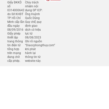
Giấy ĐKKD
Chịu trách
số
nhiệm nội
0314000642
dung GP ICP:
do Sở KHĐT
Ông Huỳnh
TP Hồ Chí
Quốc Dũng
Minh cấp lần
Quy chế, quy
đầu ngày
định giao
08/09/2016
dịch có hiệu
Giấy phép
lực từ
thiết lập
08/08/2023
trang thông
Ghi rõ nguồn
tin điện tử
“Diaocphongthuy.com”
tổng hợp
khi phát
trên mạng
hành lại
đang chờ
thông tin từ
cấp phép.
website này.