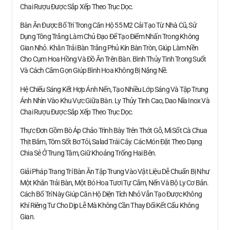
Chai Rượu Được Sắp Xếp Theo Trục Dọc.
Bàn Ăn Được Bố Trí Trong Căn Hộ 55 M2 Cải Tạo Từ Nhà Cũ, Sử
Dụng Tông Trắng Làm Chủ Đạo Để Tạo Điểm Nhấn Trong Không
Gian Nhỏ. Khăn Trải Bàn Trắng Phủ Kín Bàn Tròn, Giúp Làm Nền
Cho Cụm Hoa Hồng Và Đồ Ăn Trên Bàn. Bình Thủy Tinh Trong Suốt
Và Cách Cắm Gọn Giúp Bình Hoa Không Bị Nặng Nề.
Hệ Chiếu Sáng Kết Hợp Ánh Nến, Tạo Nhiều Lớp Sáng Và Tập Trung
Ánh Nhìn Vào Khu Vực Giữa Bàn. Ly Thủy Tinh Cao, Dao Nĩa Inox Và
Chai Rượu Được Sắp Xếp Theo Trục Dọc.
Thực Đơn Gồm Bò Áp Chảo Trình Bày Trên Thớt Gỗ, Mì Sốt Cà Chua
Thịt Băm, Tôm Sốt Bơ Tỏi, Salad Trái Cây. Các Món Đặt Theo Dạng
Chia Sẻ Ở Trung Tâm, Giữ Khoảng Trống Hai Bên.
Giải Pháp Trang Trí Bàn Ăn Tập Trung Vào Vật Liệu Dễ Chuẩn Bị Như
Một Khăn Trải Bàn, Một Bó Hoa Tươi Tự Cắm, Nến Và Bộ Ly Cơ Bản.
Cách Bố Trí Này Giúp Căn Hộ Diện Tích Nhỏ Vẫn Tạo Được Không
Khí Riêng Tư Cho Dịp Lễ Mà Không Cần Thay Đổi Kết Cấu Không
Gian.