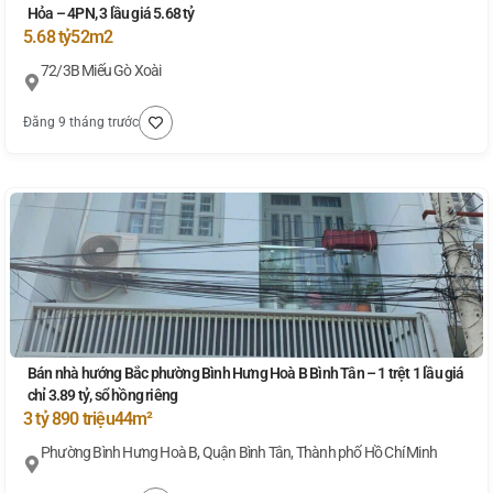
Hỏa – 4PN, 3 lầu giá 5.68 tỷ
5.68 tỷ
52m2
72/3B Miếu Gò Xoài
Đăng 9 tháng trước
Bán nhà hướng Bắc phường Bình Hưng Hoà B Bình Tân – 1 trệt 1 lầu giá
chỉ 3.89 tỷ, sổ hồng riêng
3 tỷ 890 triệu
44m²
Phường Bình Hưng Hoà B, Quận Bình Tân, Thành phố Hồ Chí Minh