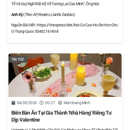
Tế Và Suy Nghĩ Rất Kỹ Về Tương Lai Của Mình”, Ông Nói.
Anh Kỳ
(
Theo AP, Reuters, Lianhe Zaobao)
Nguồn Bài Viết : Https://vnexpress.net/noi-Co-Can-Ho-Re-Hon-Oto-
O-Trung-Quoc-5046214.html
TIN TỨC
04/03/2026
00:27
Mai Hoang Minh
Biến Bàn Ăn Tại Gia Thành ‘nhà Hàng’ Riêng Tư
Dịp Valentine
Valentine Là Dịp Nhiều Cặp Đôi, Gia Đình Lựa Chọn Tổ Chức Bữa Tối