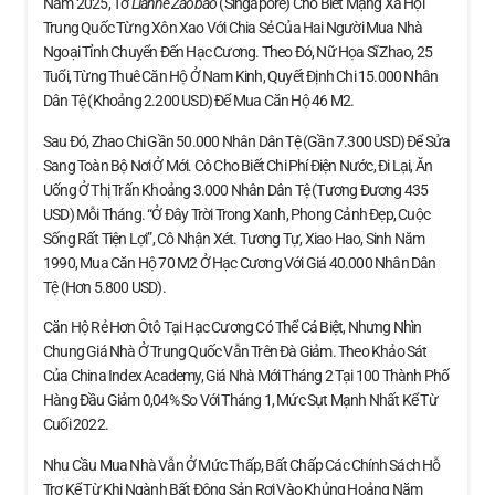
Năm 2025, Tờ
Lianhe Zaobao
(Singapore) Cho Biết Mạng Xã Hội
Trung Quốc Từng Xôn Xao Với Chia Sẻ Của Hai Người Mua Nhà
Ngoại Tỉnh Chuyển Đến Hạc Cương. Theo Đó, Nữ Họa Sĩ Zhao, 25
Tuổi, Từng Thuê Căn Hộ Ở Nam Kinh, Quyết Định Chi 15.000 Nhân
Dân Tệ (khoảng 2.200 USD) Để Mua Căn Hộ 46 M2.
Sau Đó, Zhao Chi Gần 50.000 Nhân Dân Tệ (gần 7.300 USD) Để Sửa
Sang Toàn Bộ Nơi Ở Mới. Cô Cho Biết Chi Phí Điện Nước, Đi Lại, Ăn
Uống Ở Thị Trấn Khoảng 3.000 Nhân Dân Tệ (tương Đương 435
USD) Mỗi Tháng. “Ở Đây Trời Trong Xanh, Phong Cảnh Đẹp, Cuộc
Sống Rất Tiện Lợi”, Cô Nhận Xét. Tương Tự, Xiao Hao, Sinh Năm
1990, Mua Căn Hộ 70 M2 Ở Hạc Cương Với Giá 40.000 Nhân Dân
Tệ (hơn 5.800 USD).
Căn Hộ Rẻ Hơn Ôtô Tại Hạc Cương Có Thể Cá Biệt, Nhưng Nhìn
Chung Giá Nhà Ở Trung Quốc Vẫn Trên Đà Giảm. Theo Khảo Sát
Của China Index Academy, Giá Nhà Mới Tháng 2 Tại 100 Thành Phố
Hàng Đầu Giảm 0,04% So Với Tháng 1, Mức Sụt Mạnh Nhất Kể Từ
Cuối 2022.
Nhu Cầu Mua Nhà Vẫn Ở Mức Thấp, Bất Chấp Các Chính Sách Hỗ
Trợ Kể Từ Khi Ngành Bất Động Sản Rơi Vào Khủng Hoảng Năm