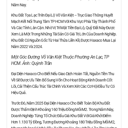
Năm Nay.
Khu Đất Tọa Lạc Trên Đại Lộ Võ Văn Kiệt – Trục Giao Thông Huyết
Mạch Kết Nối Trung Tâm TP HCM Với Khu Vực Phía Tây Thành Phố
Và Các Tỉnh Lân Cận. Nhờ Vị Trí Mặt Tiền Đại Lộ, Quỹ Đất Này Được
Xem Là Một Trong Những Tài Sản Có Giá Trị Lớn Của Doanh Nghiệp.
Khu Đất Có Nguồn Gốc Từ Hai Thửa Liền Kề, Được Haxaco Mua Lại
Năm 2022 Và 2024.
Một Góc Đường Võ Văn Kiệt Thuộc Phường An Lạc, TP
HCM. Ảnh:
Quỳnh Trần
Đại Diện Haxaco Cho Biết Nếu Giao Dịch Hoàn Tất, Nguồn Tiền Thu
Về Sẽ Được Ưu Tiên Bổ Sung Vốn Cho Hoạt Động Kinh Doanh Cốt
Lõi, Cải Thiện Cấu Trúc Tài Chính Và Xem Xét Các Cơ Hội Đầu Tư Có
Hiệu Quả.
Trước Đó, Năm 2025 Đại Diện Haxaco Cho Biết Toàn Bộ Khu Đất
Được Thẩm Định Khoảng 160 Triệu Đồng Mỗi M2. Trong Năm Này,
Doanh Nghiệp Từng Tổ Chức Đấu Giá Khu Đất Với Giá Khởi Điểm
Hơn 1.130 Tỷ Đồng, Tương Đương Khoảng 180 Triệu Đồng Mỗi M2,