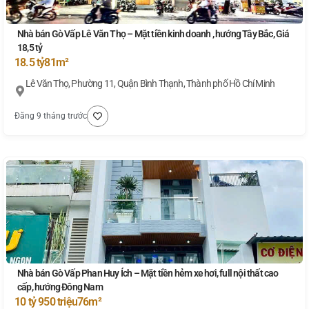
Nhà bán Gò Vấp Lê Văn Thọ – Mặt tiền kinh doanh , hướng Tây Bắc, Giá
18,5 tỷ
18.5 tỷ
81m²
Lê Văn Thọ, Phường 11, Quận Bình Thạnh, Thành phố Hồ Chí Minh
Đăng 9 tháng trước
Nhà bán Gò Vấp Phan Huy Ích – Mặt tiền hẻm xe hơi, full nội thất cao
cấp, hướng Đông Nam
10 tỷ 950 triệu
76m²