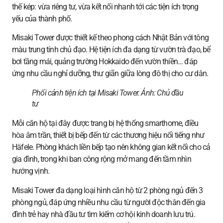
thế kép: vừa riêng tư, vừa kết nối nhanh tới các tiện ích trọng
yếu của thành phố.
Misaki Tower được thiết kế theo phong cách Nhật Bản với tông
màu trung tính chủ đạo. Hệ tiện ích đa dạng từ vườn trà đạo, bể
bơi tầng mái, quảng trường Hokkaido đến vườn thiền… đáp
ứng nhu cầu nghỉ dưỡng, thư giãn giữa lòng đô thị cho cư dân.
Phối cảnh tiện ích tại Misaki Tower. Ảnh:
Chủ đầu
tư
Mỗi căn hộ tại đây được trang bị hệ thống smarthome, điều
hòa âm trần, thiết bị bếp đến từ các thương hiệu nổi tiếng như
Häfele. Phòng khách liền bếp tạo nên không gian kết nối cho cả
gia đình, trong khi ban công rộng mở mang đến tầm nhìn
hướng vịnh.
Misaki Tower đa dạng loại hình căn hộ từ 2 phòng ngủ đến 3
phòng ngủ, đáp ứng nhiều nhu cầu từ người độc thân đến gia
đình trẻ hay nhà đầu tư tìm kiếm cơ hội kinh doanh lưu trú.