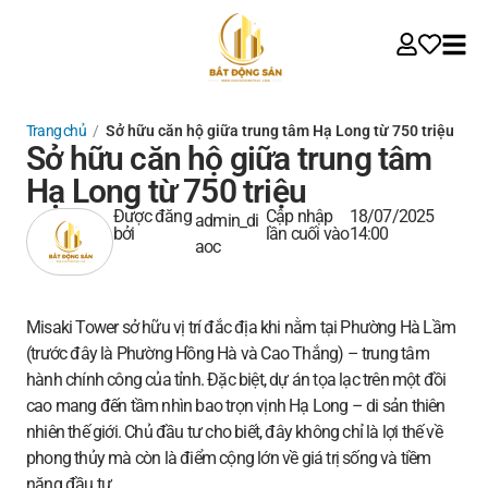
Trang chủ
/
Sở hữu căn hộ giữa trung tâm Hạ Long từ 750 triệu
Sở hữu căn hộ giữa trung tâm
Hạ Long từ 750 triệu
Được đăng
Cập nhập
18/07/2025
admin_di
bởi
lần cuối vào
14:00
aoc
Misaki Tower sở hữu vị trí đắc địa khi nằm tại Phường Hà Lầm
(trước đây là Phường Hồng Hà và Cao Thắng) – trung tâm
hành chính công của tỉnh. Đặc biệt, dự án tọa lạc trên một đồi
cao mang đến tầm nhìn bao trọn vịnh Hạ Long – di sản thiên
nhiên thế giới. Chủ đầu tư cho biết, đây không chỉ là lợi thế về
phong thủy mà còn là điểm cộng lớn về giá trị sống và tiềm
năng đầu tư.