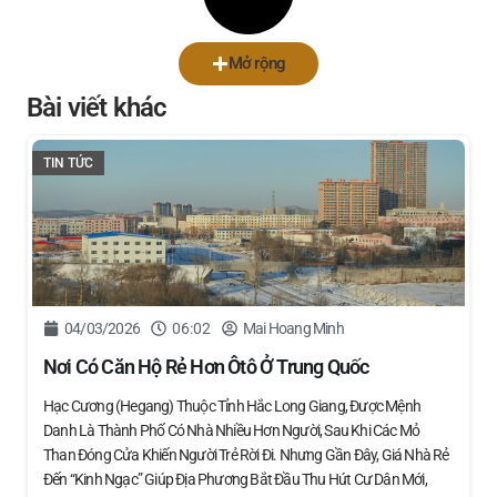
Mở rộng
Bài viết khác
TIN TỨC
04/03/2026
06:02
Mai Hoang Minh
Nơi Có Căn Hộ Rẻ Hơn Ôtô Ở Trung Quốc
Hạc Cương (Hegang) Thuộc Tỉnh Hắc Long Giang, Được Mệnh
Danh Là Thành Phố Có Nhà Nhiều Hơn Người, Sau Khi Các Mỏ
Than Đóng Cửa Khiến Người Trẻ Rời Đi. Nhưng Gần Đây, Giá Nhà Rẻ
Đến “kinh Ngạc” Giúp Địa Phương Bắt Đầu Thu Hút Cư Dân Mới,