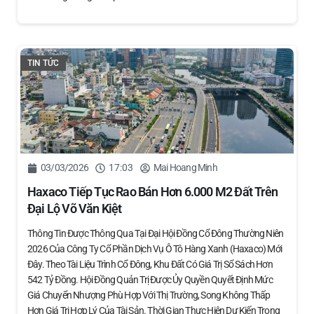
TIN TỨC
03/03/2026
17:03
Mai Hoang Minh
Haxaco Tiếp Tục Rao Bán Hơn 6.000 M2 Đất Trên
Đại Lộ Võ Văn Kiệt
Thông Tin Được Thông Qua Tại Đại Hội Đồng Cổ Đông Thường Niên
2026 Của Công Ty Cổ Phần Dịch Vụ Ô Tô Hàng Xanh (Haxaco) Mới
Đây. Theo Tài Liệu Trình Cổ Đông, Khu Đất Có Giá Trị Sổ Sách Hơn
542 Tỷ Đồng. Hội Đồng Quản Trị Được Ủy Quyền Quyết Định Mức
Giá Chuyển Nhượng Phù Hợp Với Thị Trường, Song Không Thấp
Hơn Giá Trị Hợp Lý Của Tài Sản. Thời Gian Thực Hiện Dự Kiến Trong