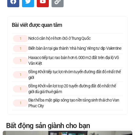
Bài viết được quan tâm
Nơi có căn hộ rẻ hơn ôtô ở Trung Quốc
1
Biến bàn ăn tại gia thành ‘nhà hàng’ riêng tư dịp Valentine
1
Haxaco tiếp tục rao bán hơn 6.000 m2 đất trên đại lộ Võ
1
Văn Kiệt
Đồng Khởi tiếp tục lọt nhóm tuyến đường đắt đỏ nhất thế
1
giới
Đồng Khởi vẫn lọt top 20 tuyến đường đắt đỏ nhất thế
1
giới dù giá thuê giảm
Địa thế ba mặt giáp sông tạo nền tảng sinh thái cho Van
1
Phuc City
Bất động sản giành cho bạn