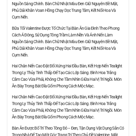
Nguồn Sáng Chính. Bàn Chữ Nhật Màu Đen Giữ Nguyên Bề Mặt,
Phủ Dải Khăn Voan Hồng Chạy Dọc Trung Tâm, Kết Nối Hoa Và
Cụm Nến.
Bữa Tối Valentine Được Tổ Chức Tại Bàn Ăn Gia Đình Theo Phong
Cách Á Đông, Sử Dụng Tông Trầm Làm Nền Và Ánh Nến Làm
Nguồn Sáng Chính. Bàn Chữ Nhật Màu Đen Giữ Nguyên Bề Mặt,
Phủ Dải Khăn Voan Hồng Chạy Dọc Trung Tâm, Kết Nối Hoa Và
Cụm Nến.
Hai Chân Nến Cao Đặt Đối Xứng Hai Đầu Bàn, Kết Hợp Nến Tealight
Trong Ly Thủy Tinh Thấp Để Tạo Các Lớp Sáng. Bình Hoa Trắng
Cắm Cao Vừa Phải, Không Che Tầm Nhìn Giữa Hai Vị Trí Ngồi. Món
Ăn Bày Trong Bát Đĩa Gốm Phong Cách Mộc Mạc.
Hai Chân Nến Cao Đặt Đối Xứng Hai Đầu Bàn, Kết Hợp Nến Tealight
Trong Ly Thủy Tinh Thấp Để Tạo Các Lớp Sáng. Bình Hoa Trắng
Cắm Cao Vừa Phải, Không Che Tầm Nhìn Giữa Hai Vị Trí Ngồi. Món
Ăn Bày Trong Bát Đĩa Gốm Phong Cách Mộc Mạc.
Bàn Ăn Được Bố Trí Theo Tông Đỏ – Đen, Tận Dụng Vật Dụng Sẵn Có
Trong Nhà Để Tạo Một Góc Trang Trí Theo Chủ Đề Valentine. Mặt