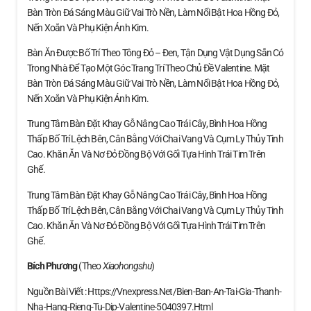
Bàn Tròn Đá Sáng Màu Giữ Vai Trò Nền, Làm Nổi Bật Hoa Hồng Đỏ,
Nến Xoắn Và Phụ Kiện Ánh Kim.
Bàn Ăn Được Bố Trí Theo Tông Đỏ – Đen, Tận Dụng Vật Dụng Sẵn Có
Trong Nhà Để Tạo Một Góc Trang Trí Theo Chủ Đề Valentine. Mặt
Bàn Tròn Đá Sáng Màu Giữ Vai Trò Nền, Làm Nổi Bật Hoa Hồng Đỏ,
Nến Xoắn Và Phụ Kiện Ánh Kim.
Trung Tâm Bàn Đặt Khay Gỗ Nâng Cao Trái Cây, Bình Hoa Hồng
Thấp Bố Trí Lệch Bên, Cân Bằng Với Chai Vang Và Cụm Ly Thủy Tinh
Cao. Khăn Ăn Và Nơ Đỏ Đồng Bộ Với Gối Tựa Hình Trái Tim Trên
Ghế.
Trung Tâm Bàn Đặt Khay Gỗ Nâng Cao Trái Cây, Bình Hoa Hồng
Thấp Bố Trí Lệch Bên, Cân Bằng Với Chai Vang Và Cụm Ly Thủy Tinh
Cao. Khăn Ăn Và Nơ Đỏ Đồng Bộ Với Gối Tựa Hình Trái Tim Trên
Ghế.
Bích Phương
(theo
Xiaohongshu
)
Nguồn Bài Viết : Https://vnexpress.net/bien-Ban-An-Tai-Gia-Thanh-
Nha-Hang-Rieng-Tu-Dip-Valentine-5040397.html