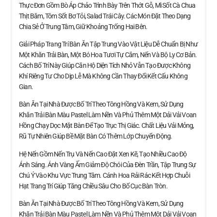
Thực Đơn Gồm Bò Áp Chảo Trình Bày Trên Thớt Gỗ, Mì Sốt Cà Chua
Thịt Băm, Tôm Sốt Bơ Tỏi, Salad Trái Cây. Các Món Đặt Theo Dạng
Chia Sẻ Ở Trung Tâm, Giữ Khoảng Trống Hai Bên.
Giải Pháp Trang Trí Bàn Ăn Tập Trung Vào Vật Liệu Dễ Chuẩn Bị Như
Một Khăn Trải Bàn, Một Bó Hoa Tươi Tự Cắm, Nến Và Bộ Ly Cơ Bản.
Cách Bố Trí Này Giúp Căn Hộ Diện Tích Nhỏ Vẫn Tạo Được Không
Khí Riêng Tư Cho Dịp Lễ Mà Không Cần Thay Đổi Kết Cấu Không
Gian.
Bàn Ăn Tại Nhà Được Bố Trí Theo Tông Hồng Và Kem, Sử Dụng
Khăn Trải Bàn Màu Pastel Làm Nền Và Phủ Thêm Một Dải Vải Voan
Hồng Chạy Dọc Mặt Bàn Để Tạo Trục Thị Giác. Chất Liệu Vải Mỏng,
Rũ Tự Nhiên Giúp Bề Mặt Bàn Có Thêm Lớp Chuyển Động.
Hệ Nến Gồm Nến Trụ Và Nến Cao Đặt Xen Kẽ, Tạo Nhiều Cao Độ
Ánh Sáng. Ánh Vàng Ấm Giảm Độ Chói Của Đèn Trần, Tập Trung Sự
Chú Ý Vào Khu Vực Trung Tâm. Cánh Hoa Rải Rác Kết Hợp Chuỗi
Hạt Trang Trí Giúp Tăng Chiều Sâu Cho Bố Cục Bàn Tròn.
Bàn Ăn Tại Nhà Được Bố Trí Theo Tông Hồng Và Kem, Sử Dụng
Khăn Trải Bàn Màu Pastel Làm Nền Và Phủ Thêm Một Dải Vải Voan