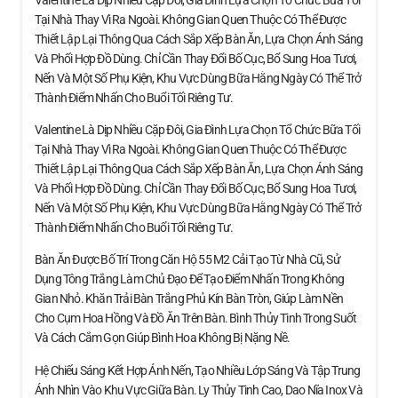
Tại Nhà Thay Vì Ra Ngoài. Không Gian Quen Thuộc Có Thể Được
Thiết Lập Lại Thông Qua Cách Sắp Xếp Bàn Ăn, Lựa Chọn Ánh Sáng
Và Phối Hợp Đồ Dùng. Chỉ Cần Thay Đổi Bố Cục, Bổ Sung Hoa Tươi,
Nến Và Một Số Phụ Kiện, Khu Vực Dùng Bữa Hằng Ngày Có Thể Trở
Thành Điểm Nhấn Cho Buổi Tối Riêng Tư.
Valentine Là Dịp Nhiều Cặp Đôi, Gia Đình Lựa Chọn Tổ Chức Bữa Tối
Tại Nhà Thay Vì Ra Ngoài. Không Gian Quen Thuộc Có Thể Được
Thiết Lập Lại Thông Qua Cách Sắp Xếp Bàn Ăn, Lựa Chọn Ánh Sáng
Và Phối Hợp Đồ Dùng. Chỉ Cần Thay Đổi Bố Cục, Bổ Sung Hoa Tươi,
Nến Và Một Số Phụ Kiện, Khu Vực Dùng Bữa Hằng Ngày Có Thể Trở
Thành Điểm Nhấn Cho Buổi Tối Riêng Tư.
Bàn Ăn Được Bố Trí Trong Căn Hộ 55 M2 Cải Tạo Từ Nhà Cũ, Sử
Dụng Tông Trắng Làm Chủ Đạo Để Tạo Điểm Nhấn Trong Không
Gian Nhỏ. Khăn Trải Bàn Trắng Phủ Kín Bàn Tròn, Giúp Làm Nền
Cho Cụm Hoa Hồng Và Đồ Ăn Trên Bàn. Bình Thủy Tinh Trong Suốt
Và Cách Cắm Gọn Giúp Bình Hoa Không Bị Nặng Nề.
Hệ Chiếu Sáng Kết Hợp Ánh Nến, Tạo Nhiều Lớp Sáng Và Tập Trung
Ánh Nhìn Vào Khu Vực Giữa Bàn. Ly Thủy Tinh Cao, Dao Nĩa Inox Và