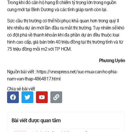
Trong khi đó căn hộ hạng B chiếm tỷ trọng lớn trong nguồn
cung mới tại Bình Dương và các tỉnh giáp ranh còn lại.
Sức cầu thị trường có thể hồi phục khả quan hơn trong quý II
khi nhiều dự án mới lần đầu ra mắt thị trường. Tuy nhiên sẽ khó
có đột phá về thanh khoản khi đa phần dự án đều thuộc loại
hình cao cấp, giá bán trên 40 triệu đồng tại thị trường tỉnh và từ
75 triệu đồng mỗi m2 với TP HCM.
Phương Uyên
Nguồn bài viết : https://vnexpress.net/suc-mua-can-ho-phia-
nam-van-thap-4864817.html
Chia sẻ bài viết
Bài viết được quan tâm