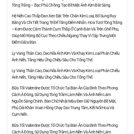
Tông Trắng – Bạc Phủ Chồng, Tạo Bề Mặt Ánh Kim Bắt Sáng.
Hệ Nến Cao Thấp Đan Xen Đặt Trên Chân Kim Loại, Bổ Sung Ruy
Băng Và Chi Tiết Trang Trí Để Tăng Điểm Nhấn. Hoa Tươi Tông Trắng
– Kem Được Cắm Thành Cụm Thấp Ở Cạnh Bàn Và Trên Ghế Phụ,
Giúp Mở Rộng Bố Cục Theo Chiều Ngang Thay Vì Tập Trung Một
Điểm Giữa Bàn.
Ly Vang Thân Cao, Dao Nĩa Ánh Kim Và Khay Kim Loại Phản Chiếu
Ánh Nến, Tăng Hiệu Ứng Chiều Sâu Cho Tổng Thể.
Ly Vang Thân Cao, Dao Nĩa Ánh Kim Và Khay Kim Loại Phản Chiếu
Ánh Nến, Tăng Hiệu Ứng Chiều Sâu Cho Tổng Thể.
Bữa Tối Valentine Được Tổ Chức Tại Bàn Ăn Gia Đình Theo Phong
Cách Á Đông, Sử Dụng Tông Trầm Làm Nền Và Ánh Nến Làm
Nguồn Sáng Chính. Bàn Chữ Nhật Màu Đen Giữ Nguyên Bề Mặt,
Phủ Dải Khăn Voan Hồng Chạy Dọc Trung Tâm, Kết Nối Hoa Và
Cụm Nến.
Bữa Tối Valentine Được Tổ Chức Tại Bàn Ăn Gia Đình Theo Phong
Cách Á Đông, Sử Dụng Tông Trầm Làm Nền Và Ánh Nến Làm