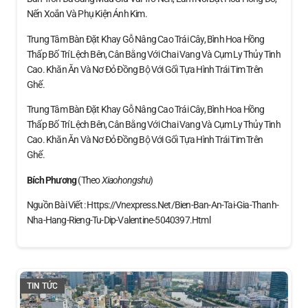
Nến Xoắn Và Phụ Kiện Ánh Kim.
Trung Tâm Bàn Đặt Khay Gỗ Nâng Cao Trái Cây, Bình Hoa Hồng
Thấp Bố Trí Lệch Bên, Cân Bằng Với Chai Vang Và Cụm Ly Thủy Tinh
Cao. Khăn Ăn Và Nơ Đỏ Đồng Bộ Với Gối Tựa Hình Trái Tim Trên
Ghế.
Trung Tâm Bàn Đặt Khay Gỗ Nâng Cao Trái Cây, Bình Hoa Hồng
Thấp Bố Trí Lệch Bên, Cân Bằng Với Chai Vang Và Cụm Ly Thủy Tinh
Cao. Khăn Ăn Và Nơ Đỏ Đồng Bộ Với Gối Tựa Hình Trái Tim Trên
Ghế.
Bích Phương
(theo
Xiaohongshu
)
Nguồn Bài Viết : Https://vnexpress.net/bien-Ban-An-Tai-Gia-Thanh-
Nha-Hang-Rieng-Tu-Dip-Valentine-5040397.html
TIN TỨC