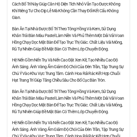
Cách Bố Trí Này Giúp Căn Hộ Diện Tích Nhỏ Vẫn Tạo Được Không
Khí Riêng Tư Cho Dịp Lễ Mà Không Cần Thay Đổi Kết Cấu Không
Gian.
Bàn Ăn Tại Nhà Được Bố Trí Theo Tông Hồng Và Kem, Sử Dụng
Khăn Trải Bàn Màu Pastel Làm Nền Và Phủ Thêm Một Dải Vải Voan
Hồng Chạy Dọc Mặt Bàn Để Tạo Trục Thị Giác. Chất Liệu Vải Mỏng,
Rũ Tự Nhiên Giúp Bề Mặt Bàn Có Thêm Lớp Chuyển Động.
Hệ Nến Gồm Nến Trụ Và Nến Cao Đặt Xen Kẽ, Tạo Nhiều Cao Độ
Ánh Sáng. Ánh Vàng Ấm Giảm Độ Chói Của Đèn Trần, Tập Trung Sự
Chú Ý Vào Khu Vực Trung Tâm. Cánh Hoa Rải Rác Kết Hợp Chuỗi
Hạt Trang Trí Giúp Tăng Chiều Sâu Cho Bố Cục Bàn Tròn.
Bàn Ăn Tại Nhà Được Bố Trí Theo Tông Hồng Và Kem, Sử Dụng
Khăn Trải Bàn Màu Pastel Làm Nền Và Phủ Thêm Một Dải Vải Voan
Hồng Chạy Dọc Mặt Bàn Để Tạo Trục Thị Giác. Chất Liệu Vải Mỏng,
Rũ Tự Nhiên Giúp Bề Mặt Bàn Có Thêm Lớp Chuyển Động.
Hệ Nến Gồm Nến Trụ Và Nến Cao Đặt Xen Kẽ, Tạo Nhiều Cao Độ
Ánh Sáng. Ánh Vàng Ấm Giảm Độ Chói Của Đèn Trần, Tập Trung Sự
Chú Ý Vào Khu Vực Trung Tâm. Cánh Hoa Rải Rác Kết Hợp Chuỗi