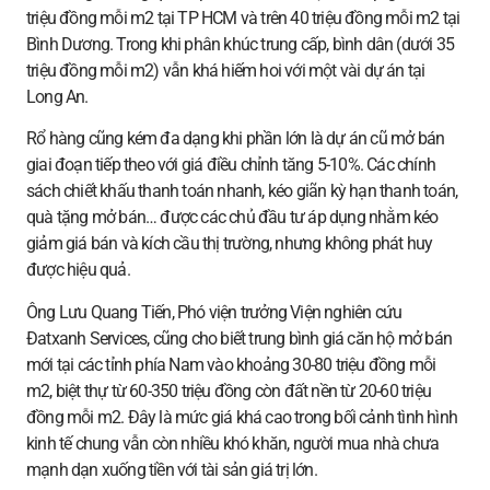
triệu đồng mỗi m2 tại TP HCM và trên 40 triệu đồng mỗi m2 tại
Bình Dương. Trong khi phân khúc trung cấp, bình dân (dưới 35
triệu đồng mỗi m2) vẫn khá hiếm hoi với một vài dự án tại
Long An.
Rổ hàng cũng kém đa dạng khi phần lớn là dự án cũ mở bán
giai đoạn tiếp theo với giá điều chỉnh tăng 5-10%. Các chính
sách chiết khấu thanh toán nhanh, kéo giãn kỳ hạn thanh toán,
quà tặng mở bán… được các chủ đầu tư áp dụng nhằm kéo
giảm giá bán và kích cầu thị trường, nhưng không phát huy
được hiệu quả.
Ông Lưu Quang Tiến, Phó viện trưởng Viện nghiên cứu
Đatxanh Services, cũng cho biết trung bình giá căn hộ mở bán
mới tại các tỉnh phía Nam vào khoảng 30-80 triệu đồng mỗi
m2, biệt thự từ 60-350 triệu đồng còn đất nền từ 20-60 triệu
đồng mỗi m2. Đây là mức giá khá cao trong bối cảnh tình hình
kinh tế chung vẫn còn nhiều khó khăn, người mua nhà chưa
mạnh dạn xuống tiền với tài sản giá trị lớn.