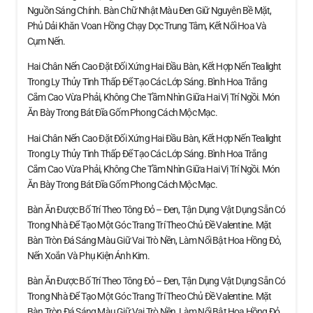
Nguồn Sáng Chính. Bàn Chữ Nhật Màu Đen Giữ Nguyên Bề Mặt,
Phủ Dải Khăn Voan Hồng Chạy Dọc Trung Tâm, Kết Nối Hoa Và
Cụm Nến.
Hai Chân Nến Cao Đặt Đối Xứng Hai Đầu Bàn, Kết Hợp Nến Tealight
Trong Ly Thủy Tinh Thấp Để Tạo Các Lớp Sáng. Bình Hoa Trắng
Cắm Cao Vừa Phải, Không Che Tầm Nhìn Giữa Hai Vị Trí Ngồi. Món
Ăn Bày Trong Bát Đĩa Gốm Phong Cách Mộc Mạc.
Hai Chân Nến Cao Đặt Đối Xứng Hai Đầu Bàn, Kết Hợp Nến Tealight
Trong Ly Thủy Tinh Thấp Để Tạo Các Lớp Sáng. Bình Hoa Trắng
Cắm Cao Vừa Phải, Không Che Tầm Nhìn Giữa Hai Vị Trí Ngồi. Món
Ăn Bày Trong Bát Đĩa Gốm Phong Cách Mộc Mạc.
Bàn Ăn Được Bố Trí Theo Tông Đỏ – Đen, Tận Dụng Vật Dụng Sẵn Có
Trong Nhà Để Tạo Một Góc Trang Trí Theo Chủ Đề Valentine. Mặt
Bàn Tròn Đá Sáng Màu Giữ Vai Trò Nền, Làm Nổi Bật Hoa Hồng Đỏ,
Nến Xoắn Và Phụ Kiện Ánh Kim.
Bàn Ăn Được Bố Trí Theo Tông Đỏ – Đen, Tận Dụng Vật Dụng Sẵn Có
Trong Nhà Để Tạo Một Góc Trang Trí Theo Chủ Đề Valentine. Mặt
Bàn Tròn Đá Sáng Màu Giữ Vai Trò Nền, Làm Nổi Bật Hoa Hồng Đỏ,