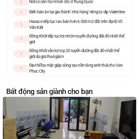
Nơi có căn hộ rẻ hơn ôtô ở Trung Quốc
1
Biến bàn ăn tại gia thành ‘nhà hàng’ riêng tư dịp Valentine
1
Haxaco tiếp tục rao bán hơn 6.000 m2 đất trên đại lộ Võ
1
Văn Kiệt
Đồng Khởi tiếp tục lọt nhóm tuyến đường đắt đỏ nhất thế
1
giới
Đồng Khởi vẫn lọt top 20 tuyến đường đắt đỏ nhất thế
1
giới dù giá thuê giảm
Địa thế ba mặt giáp sông tạo nền tảng sinh thái cho Van
1
Phuc City
Bất động sản giành cho bạn