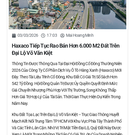
03/03/2026
17:03
Mai Hoang Minh
Haxaco Tiếp Tục Rao Bán Hơn 6.000 M2 Đất Trên
Đại Lộ Võ Văn Kiệt
Thông Tin Được Thông Qua Tại Đại Hội Đồng Cổ Đông Thường Niên
2026 Của Công Ty Cổ Phần Dịch Vụ Ô Tô Hàng Xanh (Haxaco) Mới
Đây. Theo Tài Liệu Trình Cổ Đông, Khu Đất Có Giá Trị Sổ Sách Hơn
542 Tỷ Đồng. Hội Đồng Quản Trị Được Ủy Quyền Quyết Định Mức
Giá Chuyển Nhượng Phù Hợp Với Thị Trường, Song Không Thấp
Hơn Giá Trị Hợp Lý Của Tài Sản. Thời Gian Thực Hiện Dự Kiến Trong
Năm Nay.
Khu Đất Tọa Lạc Trên Đại Lộ Võ Văn Kiệt – Trục Giao Thông Huyết
Mạch Kết Nối Trung Tâm TP HCM Với Khu Vực Phía Tây Thành Phố
Và Các Tỉnh Lân Cận. Nhờ Vị Trí Mặt Tiền Đại Lộ, Quỹ Đất Này Được
Xem Là Một Trong Những Tài Sản Có Giá Trị Lớn Của Doanh Nghiệp.