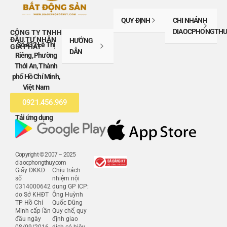
QUY ĐỊNH
CHI NHÁNH
DIAOCPHONGTHU
CÔNG TY TNHH
ĐẦU TƯ NHÂN
HƯỚNG
Số 432 Lê Thị
GIA PHÁT
DẪN
Riêng, Phường
Thới An, Thành
phố Hồ Chí Minh,
Việt Nam
0921.456.969
Tải ứng dụng
Copyright © 2007 – 2025
diaocphongthuy.com
Giấy ĐKKD
Chịu trách
số
nhiệm nội
0314000642
dung GP ICP:
do Sở KHĐT
Ông Huỳnh
TP Hồ Chí
Quốc Dũng
Minh cấp lần
Quy chế, quy
đầu ngày
định giao