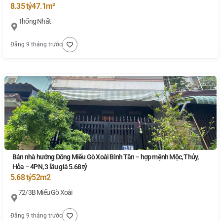
8.35 tỷ
47.1m²
Thống Nhất
Đăng 9 tháng trước
Bán nhà hướng Đông Miếu Gò Xoài Bình Tân – hợp mệnh Mộc, Thủy,
Hỏa – 4PN, 3 lầu giá 5.68 tỷ
5.68 tỷ
52m2
72/3B Miếu Gò Xoài
Đăng 9 tháng trước