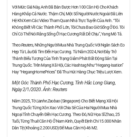
Với Mức Giá Này, Anh Đã Bán Được Hơn 100 Căn Hộ Cho Khách
Hàng Khắp Cả Nước. Thậm Chí, Một Số Người Nước Ngoài Đã Liên
Hệ Khi Xem Các Video Tham Quan Nhà Trực Tuyến Của Anh. “Tôi
Không Biết Về Các Thành Phố Lớn, Tôi Chưa Bao Giờ Sống Ở Đó. Tôi
Chỉ Có Thể Nói Rằng Sống Ở Hạc Cương Rất Dễ Chịu”, Yang Mô Tả.
Theo
Reuters
, Những Người Mua Nhà Trung Quốc Với Ngân Sách Eo
Hẹp Từ Lâu Đã Tìm Đến Hạc Cương. Từ Năm 2024, Nơi Đây Trở
Thành Biểu Tượng Của Tình Trạng Giảm Phát Bất Động Sản Tại
Trung Quốc. Trên Mạng Xã Hội, Các Hashtag Như “Hegang-Isation”
Hay “HegangHomePrices” Đã Thu Hút Hàng Chục Triệu Lượt Xem.
Một Góc Thành Phố Hạc Cương, Tỉnh Hắc Long Giang,
Ngày 2/1/2020. Ảnh:
Reuters
Năm 2025, Tờ
Lianhe Zaobao
(Singapore) Cho Biết Mạng Xã Hội
Trung Quốc Từng Xôn Xao Với Chia Sẻ Của Hai Người Mua Nhà
Ngoại Tỉnh Chuyển Đến Hạc Cương. Theo Đó, Nữ Họa Sĩ Zhao, 25
Tuổi, Từng Thuê Căn Hộ Ở Nam Kinh, Quyết Định Chi 15.000 Nhân
Dân Tệ (khoảng 2.200 USD) Để Mua Căn Hộ 46 M2.