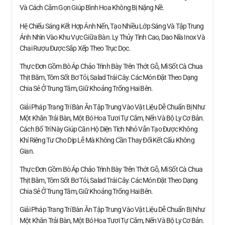
Và Cách Cắm Gọn Giúp Bình Hoa Không Bị Nặng Nề.
Hệ Chiếu Sáng Kết Hợp Ánh Nến, Tạo Nhiều Lớp Sáng Và Tập Trung
Ánh Nhìn Vào Khu Vực Giữa Bàn. Ly Thủy Tinh Cao, Dao Nĩa Inox Và
Chai Rượu Được Sắp Xếp Theo Trục Dọc.
Thực Đơn Gồm Bò Áp Chảo Trình Bày Trên Thớt Gỗ, Mì Sốt Cà Chua
Thịt Băm, Tôm Sốt Bơ Tỏi, Salad Trái Cây. Các Món Đặt Theo Dạng
Chia Sẻ Ở Trung Tâm, Giữ Khoảng Trống Hai Bên.
Giải Pháp Trang Trí Bàn Ăn Tập Trung Vào Vật Liệu Dễ Chuẩn Bị Như
Một Khăn Trải Bàn, Một Bó Hoa Tươi Tự Cắm, Nến Và Bộ Ly Cơ Bản.
Cách Bố Trí Này Giúp Căn Hộ Diện Tích Nhỏ Vẫn Tạo Được Không
Khí Riêng Tư Cho Dịp Lễ Mà Không Cần Thay Đổi Kết Cấu Không
Gian.
Thực Đơn Gồm Bò Áp Chảo Trình Bày Trên Thớt Gỗ, Mì Sốt Cà Chua
Thịt Băm, Tôm Sốt Bơ Tỏi, Salad Trái Cây. Các Món Đặt Theo Dạng
Chia Sẻ Ở Trung Tâm, Giữ Khoảng Trống Hai Bên.
Giải Pháp Trang Trí Bàn Ăn Tập Trung Vào Vật Liệu Dễ Chuẩn Bị Như
Một Khăn Trải Bàn, Một Bó Hoa Tươi Tự Cắm, Nến Và Bộ Ly Cơ Bản.