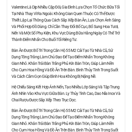
Valentine Là Dịp Nhiều Cặp Đôi, Gia Đình Lựa Chọn Tổ Chức Bữa Tối
Tại Nhà Thay Vì Ra Ngoài. Không Gian Quen Thuộc Có Thể Được
Thiết Lập Lại Thông Qua Cách Sắp Xếp Bàn Ăn, Lựa Chọn Ánh Sáng
Và Phối Hợp Đồ Dùng. Chỉ Cần Thay Đổi Bố Cục, Bổ Sung Hoa Tươi,
Nến Và Một Số Phụ Kiện, Khu Vực Dùng Bữa Hằng Ngày Có Thể Trở
Thành Điểm Nhấn Cho Buổi Tối Riêng Tư.
Bàn Ăn Được Bố Trí Trong Căn Hộ 55 M2 Cải Tạo Từ Nhà Cũ, Sử
Dụng Tông Trắng Làm Chủ Đạo Để Tạo Điểm Nhấn Trong Không
Gian Nhỏ. Khăn Trải Bàn Trắng Phủ Kín Bàn Tròn, Giúp Làm Nền
Cho Cụm Hoa Hồng Và Đồ Ăn Trên Bàn. Bình Thủy Tinh Trong Suốt
Và Cách Cắm Gọn Giúp Bình Hoa Không Bị Nặng Nề.
Hệ Chiếu Sáng Kết Hợp Ánh Nến, Tạo Nhiều Lớp Sáng Và Tập Trung
Ánh Nhìn Vào Khu Vực Giữa Bàn. Ly Thủy Tinh Cao, Dao Nĩa Inox Và
Chai Rượu Được Sắp Xếp Theo Trục Dọc.
Bàn Ăn Được Bố Trí Trong Căn Hộ 55 M2 Cải Tạo Từ Nhà Cũ, Sử
Dụng Tông Trắng Làm Chủ Đạo Để Tạo Điểm Nhấn Trong Không
Gian Nhỏ. Khăn Trải Bàn Trắng Phủ Kín Bàn Tròn, Giúp Làm Nền
Cho Cụm Hoa Hồng Và Đồ Ăn Trên Bàn. Bình Thủy Tinh Trong Suốt