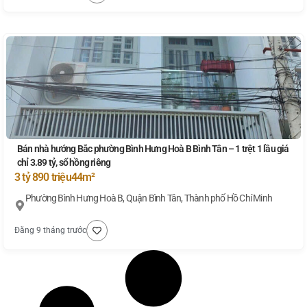
Bán nhà hướng Bắc phường Bình Hưng Hoà B Bình Tân – 1 trệt 1 lầu giá
chỉ 3.89 tỷ, sổ hồng riêng
3 tỷ 890 triệu
44m²
Phường Bình Hưng Hoà B, Quận Bình Tân, Thành phố Hồ Chí Minh
Đăng 9 tháng trước