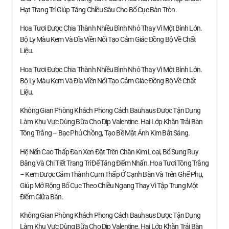
Hạt Trang Trí Giúp Tăng Chiều Sâu Cho Bố Cục Bàn Tròn.
Hoa Tươi Được Chia Thành Nhiều Bình Nhỏ Thay Vì Một Bình Lớn.
Bộ Ly Màu Kem Và Đĩa Viền Nổi Tạo Cảm Giác Đồng Bộ Về Chất
Liệu.
Hoa Tươi Được Chia Thành Nhiều Bình Nhỏ Thay Vì Một Bình Lớn.
Bộ Ly Màu Kem Và Đĩa Viền Nổi Tạo Cảm Giác Đồng Bộ Về Chất
Liệu.
Không Gian Phòng Khách Phong Cách Bauhaus Được Tận Dụng
Làm Khu Vực Dùng Bữa Cho Dịp Valentine. Hai Lớp Khăn Trải Bàn
Tông Trắng – Bạc Phủ Chồng, Tạo Bề Mặt Ánh Kim Bắt Sáng.
Hệ Nến Cao Thấp Đan Xen Đặt Trên Chân Kim Loại, Bổ Sung Ruy
Băng Và Chi Tiết Trang Trí Để Tăng Điểm Nhấn. Hoa Tươi Tông Trắng
– Kem Được Cắm Thành Cụm Thấp Ở Cạnh Bàn Và Trên Ghế Phụ,
Giúp Mở Rộng Bố Cục Theo Chiều Ngang Thay Vì Tập Trung Một
Điểm Giữa Bàn.
Không Gian Phòng Khách Phong Cách Bauhaus Được Tận Dụng
Làm Khu Vực Dùng Bữa Cho Dịp Valentine. Hai Lớp Khăn Trải Bàn