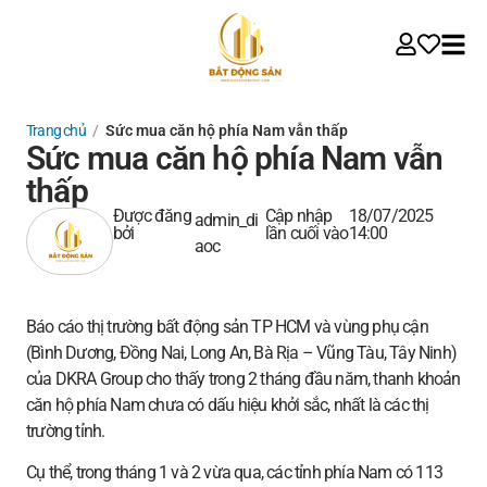
Trang chủ
/
Sức mua căn hộ phía Nam vẫn thấp
Sức mua căn hộ phía Nam vẫn
thấp
Được đăng
Cập nhập
18/07/2025
admin_di
bởi
lần cuối vào
14:00
aoc
Báo cáo thị trường bất động sản TP HCM và vùng phụ cận
(Bình Dương, Đồng Nai, Long An, Bà Rịa – Vũng Tàu, Tây Ninh)
của DKRA Group cho thấy trong 2 tháng đầu năm, thanh khoản
căn hộ phía Nam chưa có dấu hiệu khởi sắc, nhất là các thị
trường tỉnh.
Cụ thể, trong tháng 1 và 2 vừa qua, các tỉnh phía Nam có 113