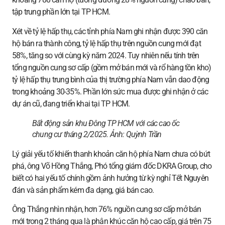
tập trung phần lớn tại TP HCM.
Xét về tỷ lệ hấp thụ, các tỉnh phía Nam ghi nhận được 390 căn
hộ bán ra thành công, tỷ lệ hấp thụ trên nguồn cung mới đạt
58%, tăng so với cùng kỳ năm 2024. Tuy nhiên nếu tính trên
tổng nguồn cung sơ cấp (gồm mở bán mới và rổ hàng tồn kho)
tỷ lệ hấp thụ trung bình của thị trường phía Nam vẫn dao động
trong khoảng 30-35%. Phần lớn sức mua được ghi nhận ở các
dự án cũ, đang triển khai tại TP HCM.
Bất động sản khu Đông TP HCM với các cao ốc
chung cư tháng 2/2025. Ảnh:
Quỳnh Trần
Lý giải yếu tố khiến thanh khoản căn hộ phía Nam chưa có bứt
phá, ông Võ Hồng Thắng, Phó tổng giám đốc DKRA Group, cho
biết có hai yếu tố chính gồm ảnh hưởng từ kỳ nghỉ Tết Nguyên
đán và sản phẩm kém đa dạng, giá bán cao.
Ông Thắng nhìn nhận, hơn 76% nguồn cung sơ cấp mở bán
mới trong 2 tháng qua là phân khúc căn hộ cao cấp, giá trên 75