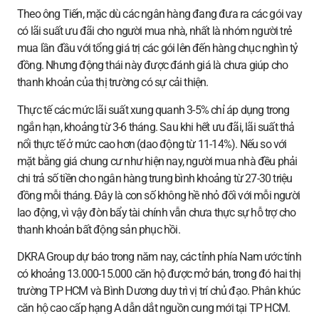
Theo ông Tiến, mặc dù các ngân hàng đang đưa ra các gói vay
có lãi suất ưu đãi cho người mua nhà, nhất là nhóm người trẻ
mua lần đầu với tổng giá trị các gói lên đến hàng chục nghìn tỷ
đồng. Nhưng động thái này được đánh giá là chưa giúp cho
thanh khoản của thị trường có sự cải thiện.
Thực tế các mức lãi suất xung quanh 3-5% chỉ áp dụng trong
ngắn hạn, khoảng từ 3-6 tháng. Sau khi hết ưu đãi, lãi suất thả
nổi thực tế ở mức cao hơn (dao động từ 11-14%). Nếu so với
mặt bằng giá chung cư như hiện nay, người mua nhà đều phải
chi trả số tiền cho ngân hàng trung bình khoảng từ 27-30 triệu
đồng mỗi tháng. Đây là con số không hề nhỏ đối với mỗi người
lao động, vì vậy đòn bẩy tài chính vẫn chưa thực sự hỗ trợ cho
thanh khoản bất động sản phục hồi.
DKRA Group dự báo trong năm nay, các tỉnh phía Nam ước tính
có khoảng 13.000-15.000 căn hộ được mở bán, trong đó hai thị
trường TP HCM và Bình Dương duy trì vị trí chủ đạo. Phân khúc
căn hộ cao cấp hạng A dẫn dắt nguồn cung mới tại TP HCM.