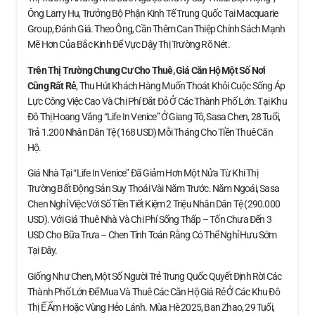
Ông Larry Hu, Trưởng Bộ Phận Kinh Tế Trung Quốc Tại Macquarie
Group, Đánh Giá. Theo Ông, Cần Thêm Can Thiệp Chính Sách Mạnh
Mẽ Hơn Của Bắc Kinh Để Vực Dậy Thị Trường Rõ Nét.
Trên Thị Trường Chung Cư Cho Thuê, Giá Căn Hộ
Một Số Nơi
Cũng Rất Rẻ
, Thu Hút Khách Hàng Muốn Thoát Khỏi Cuộc Sống Áp
Lực Công Việc Cao Và Chi Phí Đắt Đỏ Ở Các Thành Phố Lớn. Tại Khu
Đô Thị Hoang Vắng “Life In Venice” Ở Giang Tô, Sasa Chen, 28 Tuổi,
Trả 1.200 Nhân Dân Tệ (168 USD) Mỗi Tháng Cho Tiền Thuê Căn
Hộ.
Giá Nhà Tại “Life In Venice” Đã Giảm Hơn Một Nửa Từ Khi Thị
Trường Bất Động Sản Suy Thoái Vài Năm Trước. Năm Ngoái, Sasa
Chen Nghỉ Việc Với Số Tiền Tiết Kiệm 2 Triệu Nhân Dân Tệ (290.000
USD). Với Giá Thuê Nhà Và Chi Phí Sống Thấp – Tốn Chưa Đến 3
USD Cho Bữa Trưa – Chen Tính Toán Rằng Có Thể Nghỉ Hưu Sớm
Tại Đây.
Giống Như Chen, Một Số Người Trẻ Trung Quốc Quyết Định Rời Các
Thành Phố Lớn Để Mua Và Thuê Các Căn Hộ Giá Rẻ Ở Các Khu Đô
Thị Ế Ẩm Hoặc Vùng Hẻo Lánh. Mùa Hè 2025, Ban Zhao, 29 Tuổi,