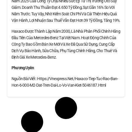
Năm 2025 Của Công Ty Chịu Nhiều Sức Ép Từ Thị Trường Ôtô Suy
Giảm. Doanh Thu Thuần Đạt 4.650 Tỷ Đồng, Sụt Gần 16% So Với
Năm Trước. Tuy Vậy, Nhờ Kiểm Soát Chi Phí Và Cải Thiện Hiệu Quả
Vận Hành, Lợi Nhuận Sau Thuế Vẫn Đạt Hơn 39 Tỷ Đồng, Tăng 19%.
Haxaco Được Thành Lập Năm 2000, Là Nhà Phân Phối Chính Hãng
Đầu Tiên Của Mercedes-Benz Tại Việt Nam. Hoạt Động Chính Của
Công Ty Bao Gồm Bán Xe Mới Và Xe Đã Qua Sử Dụng, Cung Cấp
Dịch Vụ Bảo Hành, Sửa Chữa, Phụ Tùng Chính Hãng, Cho Thuê Và
Định Giá Xe Mercedes‑Benz.
Phương Uyên
Nguồn Bài Viết : Https://vnexpress.net/haxaco-Tiep-Tuc-Rao-Ban-
Hon-6-000-M2-Dat-Tren-Dai-Lo-Vo-Van-Kiet-5046187.html