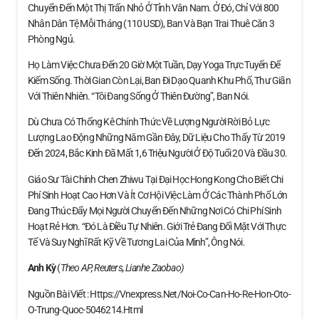
Chuyển Đến Một Thị Trấn Nhỏ Ở Tỉnh Vân Nam. Ở Đó, Chỉ Với 800
Nhân Dân Tệ Mỗi Tháng (110 USD), Ban Và Bạn Trai Thuê Căn 3
Phòng Ngủ.
Họ Làm Việc Chưa Đến 20 Giờ Một Tuần, Dạy Yoga Trực Tuyến Để
Kiếm Sống. Thời Gian Còn Lại, Ban Đi Dạo Quanh Khu Phố, Thư Giãn
Với Thiên Nhiên. “Tôi Đang Sống Ở Thiên Đường”, Ban Nói.
Dù Chưa Có Thống Kê Chính Thức Về Lượng Người Rời Bỏ Lực
Lượng Lao Động Những Năm Gần Đây, Dữ Liệu Cho Thấy Từ 2019
Đến 2024, Bắc Kinh Đã Mất 1,6 Triệu Người Ở Độ Tuổi 20 Và Đầu 30.
Giáo Sư Tài Chính Chen Zhiwu Tại Đại Học Hong Kong Cho Biết Chi
Phí Sinh Hoạt Cao Hơn Và Ít Cơ Hội Việc Làm Ở Các Thành Phố Lớn
Đang Thúc Đẩy Mọi Người Chuyển Đến Những Nơi Có Chi Phí Sinh
Hoạt Rẻ Hơn. “Đó Là Điều Tự Nhiên. Giới Trẻ Đang Đối Mặt Với Thực
Tế Và Suy Nghĩ Rất Kỹ Về Tương Lai Của Mình”, Ông Nói.
Anh Kỳ
(
Theo AP, Reuters, Lianhe Zaobao)
Nguồn Bài Viết : Https://vnexpress.net/noi-Co-Can-Ho-Re-Hon-Oto-
O-Trung-Quoc-5046214.html