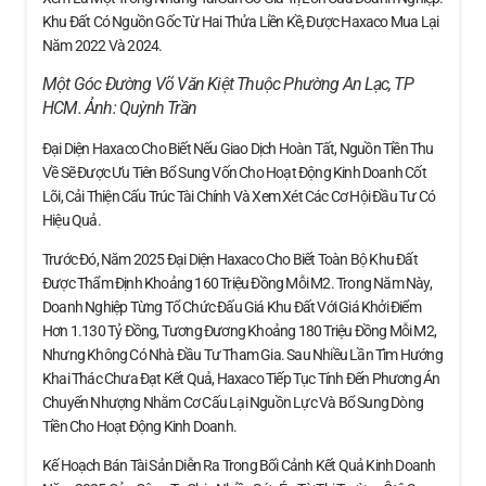
Khu Đất Có Nguồn Gốc Từ Hai Thửa Liền Kề, Được Haxaco Mua Lại
Năm 2022 Và 2024.
Một Góc Đường Võ Văn Kiệt Thuộc Phường An Lạc, TP
HCM. Ảnh:
Quỳnh Trần
Đại Diện Haxaco Cho Biết Nếu Giao Dịch Hoàn Tất, Nguồn Tiền Thu
Về Sẽ Được Ưu Tiên Bổ Sung Vốn Cho Hoạt Động Kinh Doanh Cốt
Lõi, Cải Thiện Cấu Trúc Tài Chính Và Xem Xét Các Cơ Hội Đầu Tư Có
Hiệu Quả.
Trước Đó, Năm 2025 Đại Diện Haxaco Cho Biết Toàn Bộ Khu Đất
Được Thẩm Định Khoảng 160 Triệu Đồng Mỗi M2. Trong Năm Này,
Doanh Nghiệp Từng Tổ Chức Đấu Giá Khu Đất Với Giá Khởi Điểm
Hơn 1.130 Tỷ Đồng, Tương Đương Khoảng 180 Triệu Đồng Mỗi M2,
Nhưng Không Có Nhà Đầu Tư Tham Gia. Sau Nhiều Lần Tìm Hướng
Khai Thác Chưa Đạt Kết Quả, Haxaco Tiếp Tục Tính Đến Phương Án
Chuyển Nhượng Nhằm Cơ Cấu Lại Nguồn Lực Và Bổ Sung Dòng
Tiền Cho Hoạt Động Kinh Doanh.
Kế Hoạch Bán Tài Sản Diễn Ra Trong Bối Cảnh Kết Quả Kinh Doanh