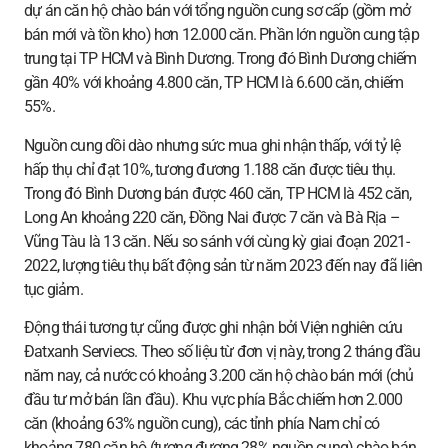
dự án căn hộ chào bán với tổng nguồn cung sơ cấp (gồm mở
bán mới và tồn kho) hơn 12.000 căn. Phần lớn nguồn cung tập
trung tại TP HCM và Bình Dương. Trong đó Bình Dương chiếm
gần 40% với khoảng 4.800 căn, TP HCM là 6.600 căn, chiếm
55%.
Nguồn cung dồi dào nhưng sức mua ghi nhận thấp, với tỷ lệ
hấp thụ chỉ đạt 10%, tương đương 1.188 căn được tiêu thụ.
Trong đó Bình Dương bán được 460 căn, TP HCM là 452 căn,
Long An khoảng 220 căn, Đồng Nai được 7 căn và Bà Rịa –
Vũng Tàu là 13 căn. Nếu so sánh với cùng kỳ giai đoạn 2021-
2022, lượng tiêu thụ bất động sản từ năm 2023 đến nay đã liên
tục giảm.
Động thái tương tự cũng được ghi nhận bởi Viện nghiên cứu
Đatxanh Serviecs. Theo số liệu từ đơn vị này, trong 2 tháng đầu
năm nay, cả nước có khoảng 3.200 căn hộ chào bán mới (chủ
đầu tư mở bán lần đầu). Khu vực phía Bắc chiếm hơn 2.000
căn (khoảng 63% nguồn cung), các tỉnh phía Nam chỉ có
khoảng 780 căn hộ (tương đương 28% nguồn cung) chào bán,