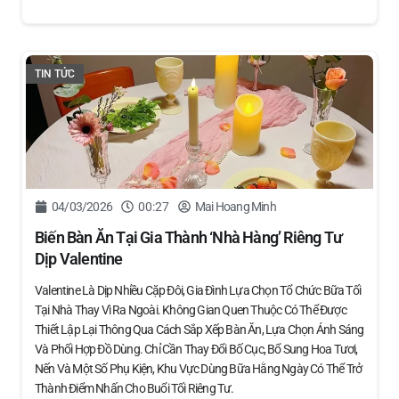
TIN TỨC
04/03/2026
00:27
Mai Hoang Minh
Biến Bàn Ăn Tại Gia Thành ‘nhà Hàng’ Riêng Tư
Dịp Valentine
Valentine Là Dịp Nhiều Cặp Đôi, Gia Đình Lựa Chọn Tổ Chức Bữa Tối
Tại Nhà Thay Vì Ra Ngoài. Không Gian Quen Thuộc Có Thể Được
Thiết Lập Lại Thông Qua Cách Sắp Xếp Bàn Ăn, Lựa Chọn Ánh Sáng
Và Phối Hợp Đồ Dùng. Chỉ Cần Thay Đổi Bố Cục, Bổ Sung Hoa Tươi,
Nến Và Một Số Phụ Kiện, Khu Vực Dùng Bữa Hằng Ngày Có Thể Trở
Thành Điểm Nhấn Cho Buổi Tối Riêng Tư.