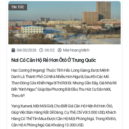
TIN TỨC
04/03/2026
06:02
Mai Hoang Minh
Nơi Có Căn Hộ Rẻ Hơn Ôtô Ở Trung Quốc
Hạc Cương (Hegang) Thuộc Tỉnh Hắc Long Giang, Được Mệnh
Danh Là Thành Phố Có Nhà Nhiều Hơn Người, Sau Khi Các Mỏ
Than Đóng Cửa Khiến Người Trẻ Rời Đi. Nhưng Gần Đây, Giá Nhà Rẻ
Đến “kinh Ngạc” Giúp Địa Phương Bắt Đầu Thu Hút Cư Dân Mới,
Theo
AP.
Yang Xuewei, Một Môi Giới, Cho Biết Giá Căn Hộ Hiện Rẻ Hơn Ôtô,
Giúp Việc Bán Hàng Rất Dễ Dàng. Cụ Thể, Chỉ Với 3.000 USD, Khách
Hàng Có Thể Tìm Mua Được Căn Hộ Một Phòng Ngủ. Trong Khi Đó,
Căn Hộ 4 Phòng Ngủ Giá Khoảng 13.000 USD.