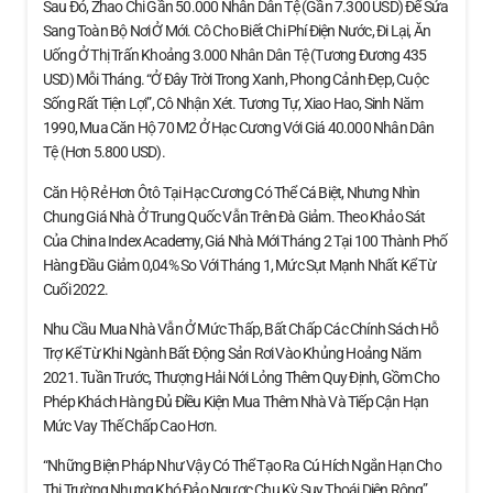
Sau Đó, Zhao Chi Gần 50.000 Nhân Dân Tệ (gần 7.300 USD) Để Sửa
Sang Toàn Bộ Nơi Ở Mới. Cô Cho Biết Chi Phí Điện Nước, Đi Lại, Ăn
Uống Ở Thị Trấn Khoảng 3.000 Nhân Dân Tệ (tương Đương 435
USD) Mỗi Tháng. “Ở Đây Trời Trong Xanh, Phong Cảnh Đẹp, Cuộc
Sống Rất Tiện Lợi”, Cô Nhận Xét. Tương Tự, Xiao Hao, Sinh Năm
1990, Mua Căn Hộ 70 M2 Ở Hạc Cương Với Giá 40.000 Nhân Dân
Tệ (hơn 5.800 USD).
Căn Hộ Rẻ Hơn Ôtô Tại Hạc Cương Có Thể Cá Biệt, Nhưng Nhìn
Chung Giá Nhà Ở Trung Quốc Vẫn Trên Đà Giảm. Theo Khảo Sát
Của China Index Academy, Giá Nhà Mới Tháng 2 Tại 100 Thành Phố
Hàng Đầu Giảm 0,04% So Với Tháng 1, Mức Sụt Mạnh Nhất Kể Từ
Cuối 2022.
Nhu Cầu Mua Nhà Vẫn Ở Mức Thấp, Bất Chấp Các Chính Sách Hỗ
Trợ Kể Từ Khi Ngành Bất Động Sản Rơi Vào Khủng Hoảng Năm
2021. Tuần Trước, Thượng Hải Nới Lỏng Thêm Quy Định, Gồm Cho
Phép Khách Hàng Đủ Điều Kiện Mua Thêm Nhà Và Tiếp Cận Hạn
Mức Vay Thế Chấp Cao Hơn.
“Những Biện Pháp Như Vậy Có Thể Tạo Ra Cú Hích Ngắn Hạn Cho
Thị Trường Nhưng Khó Đảo Ngược Chu Kỳ Suy Thoái Diện Rộng”,