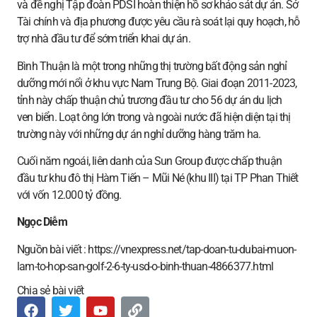
và đề nghị Tập đoàn PDSI hoàn thiện hồ sơ khảo sát dự án. Sở
Tài chính và địa phương được yêu cầu rà soát lại quy hoạch, hỗ
trợ nhà đầu tư để sớm triển khai dự án.
Bình Thuận là một trong những thị trường bất động sản nghỉ
dưỡng mới nổi ở khu vực Nam Trung Bộ. Giai đoạn 2011-2023,
tỉnh này chấp thuận chủ trương đầu tư cho 56 dự án du lịch
ven biển. Loạt ông lớn trong và ngoài nước đã hiện diện tại thị
trường này với những dự án nghỉ dưỡng hàng trăm ha.
Cuối năm ngoái, liên danh của Sun Group được chấp thuận
đầu tư khu đô thị Hàm Tiến – Mũi Né (khu III) tại TP Phan Thiết
với vốn 12.000 tỷ đồng.
Ngọc Diễm
Nguồn bài viết : https://vnexpress.net/tap-doan-tu-dubai-muon-
lam-to-hop-san-golf-2-6-ty-usd-o-binh-thuan-4866377.html
Chia sẻ bài viết