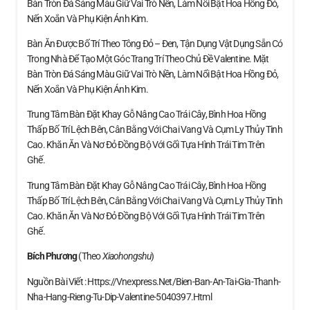
Bàn Tròn Đá Sáng Màu Giữ Vai Trò Nền, Làm Nổi Bật Hoa Hồng Đỏ,
Nến Xoắn Và Phụ Kiện Ánh Kim.
Bàn Ăn Được Bố Trí Theo Tông Đỏ – Đen, Tận Dụng Vật Dụng Sẵn Có
Trong Nhà Để Tạo Một Góc Trang Trí Theo Chủ Đề Valentine. Mặt
Bàn Tròn Đá Sáng Màu Giữ Vai Trò Nền, Làm Nổi Bật Hoa Hồng Đỏ,
Nến Xoắn Và Phụ Kiện Ánh Kim.
Trung Tâm Bàn Đặt Khay Gỗ Nâng Cao Trái Cây, Bình Hoa Hồng
Thấp Bố Trí Lệch Bên, Cân Bằng Với Chai Vang Và Cụm Ly Thủy Tinh
Cao. Khăn Ăn Và Nơ Đỏ Đồng Bộ Với Gối Tựa Hình Trái Tim Trên
Ghế.
Trung Tâm Bàn Đặt Khay Gỗ Nâng Cao Trái Cây, Bình Hoa Hồng
Thấp Bố Trí Lệch Bên, Cân Bằng Với Chai Vang Và Cụm Ly Thủy Tinh
Cao. Khăn Ăn Và Nơ Đỏ Đồng Bộ Với Gối Tựa Hình Trái Tim Trên
Ghế.
Bích Phương
(theo
Xiaohongshu
)
Nguồn Bài Viết : Https://vnexpress.net/bien-Ban-An-Tai-Gia-Thanh-
Nha-Hang-Rieng-Tu-Dip-Valentine-5040397.html