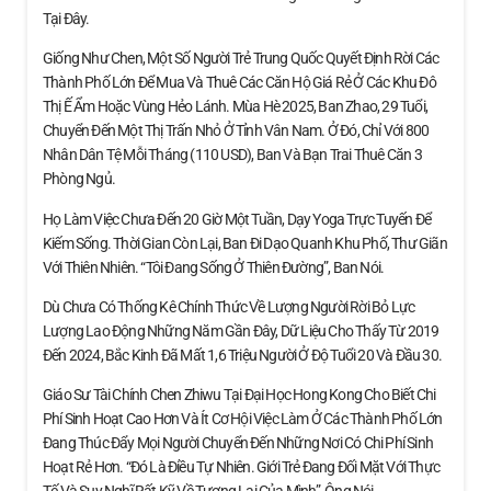
Tại Đây.
Giống Như Chen, Một Số Người Trẻ Trung Quốc Quyết Định Rời Các
Thành Phố Lớn Để Mua Và Thuê Các Căn Hộ Giá Rẻ Ở Các Khu Đô
Thị Ế Ẩm Hoặc Vùng Hẻo Lánh. Mùa Hè 2025, Ban Zhao, 29 Tuổi,
Chuyển Đến Một Thị Trấn Nhỏ Ở Tỉnh Vân Nam. Ở Đó, Chỉ Với 800
Nhân Dân Tệ Mỗi Tháng (110 USD), Ban Và Bạn Trai Thuê Căn 3
Phòng Ngủ.
Họ Làm Việc Chưa Đến 20 Giờ Một Tuần, Dạy Yoga Trực Tuyến Để
Kiếm Sống. Thời Gian Còn Lại, Ban Đi Dạo Quanh Khu Phố, Thư Giãn
Với Thiên Nhiên. “Tôi Đang Sống Ở Thiên Đường”, Ban Nói.
Dù Chưa Có Thống Kê Chính Thức Về Lượng Người Rời Bỏ Lực
Lượng Lao Động Những Năm Gần Đây, Dữ Liệu Cho Thấy Từ 2019
Đến 2024, Bắc Kinh Đã Mất 1,6 Triệu Người Ở Độ Tuổi 20 Và Đầu 30.
Giáo Sư Tài Chính Chen Zhiwu Tại Đại Học Hong Kong Cho Biết Chi
Phí Sinh Hoạt Cao Hơn Và Ít Cơ Hội Việc Làm Ở Các Thành Phố Lớn
Đang Thúc Đẩy Mọi Người Chuyển Đến Những Nơi Có Chi Phí Sinh
Hoạt Rẻ Hơn. “Đó Là Điều Tự Nhiên. Giới Trẻ Đang Đối Mặt Với Thực