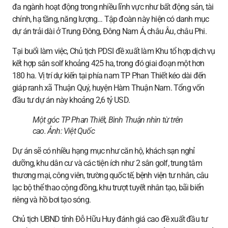
đa ngành hoạt động trong nhiều lĩnh vực như bất động sản, tài
chính, hạ tầng, năng lượng… Tập đoàn này hiện có danh mục
dự án trải dài ở Trung Đông, Đông Nam Á, châu Âu, châu Phi.
Tại buổi làm việc, Chủ tịch PDSI đề xuất làm Khu tổ hợp dịch vụ
kết hợp sân solf khoảng 425 ha, trong đó giai đoạn một hơn
180 ha. Vị trí dự kiến tại phía nam TP Phan Thiết kéo dài đến
giáp ranh xã Thuận Quý, huyện Hàm Thuận Nam. Tổng vốn
đầu tư dự án này khoảng 2,6 tỷ USD.
Một góc TP Phan Thiết, Bình Thuận nhìn từ trên
cao. Ảnh:
Việt Quốc
Dự án sẽ có nhiều hạng mục như căn hộ, khách sạn nghỉ
dưỡng, khu dân cư và các tiện ích như 2 sân golf, trung tâm
thương mại, công viên, trường quốc tế, bệnh viện tư nhân, câu
lạc bộ thể thao cộng đồng, khu trượt tuyết nhân tạo, bãi biển
riêng và hồ bơi tạo sóng.
Chủ tịch UBND tỉnh Đỗ Hữu Huy đánh giá cao đề xuất đầu tư