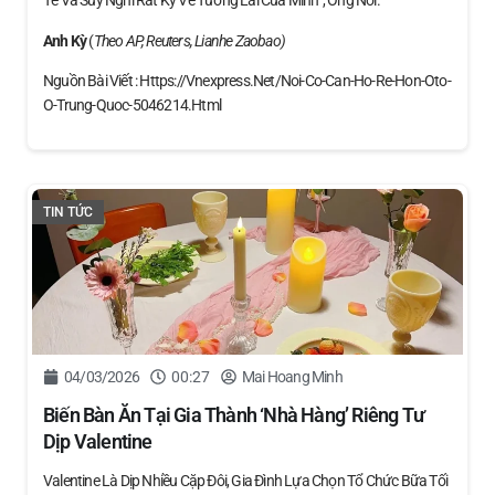
Tế Và Suy Nghĩ Rất Kỹ Về Tương Lai Của Mình”, Ông Nói.
Anh Kỳ
(
Theo AP, Reuters, Lianhe Zaobao)
Nguồn Bài Viết : Https://vnexpress.net/noi-Co-Can-Ho-Re-Hon-Oto-
O-Trung-Quoc-5046214.html
TIN TỨC
04/03/2026
00:27
Mai Hoang Minh
Biến Bàn Ăn Tại Gia Thành ‘nhà Hàng’ Riêng Tư
Dịp Valentine
Valentine Là Dịp Nhiều Cặp Đôi, Gia Đình Lựa Chọn Tổ Chức Bữa Tối