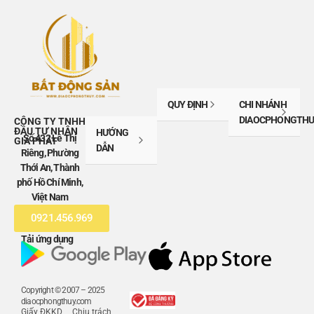
QUY ĐỊNH
CHI NHÁNH
DIAOCPHONGTHU
CÔNG TY TNHH
ĐẦU TƯ NHÂN
HƯỚNG
Số 432 Lê Thị
GIA PHÁT
DẪN
Riêng, Phường
Thới An, Thành
phố Hồ Chí Minh,
Việt Nam
0921.456.969
Tải ứng dụng
Copyright © 2007 – 2025
diaocphongthuy.com
Giấy ĐKKD
Chịu trách