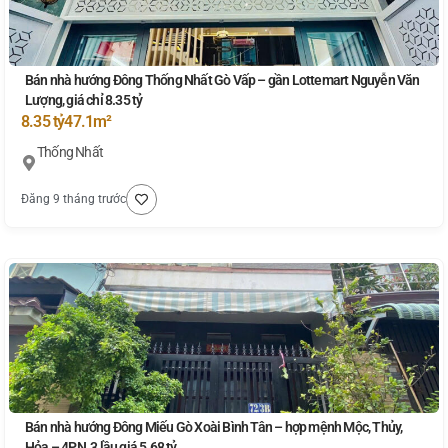
Bán nhà hướng Đông Thống Nhất Gò Vấp – gần Lottemart Nguyễn Văn
Lượng, giá chỉ 8.35 tỷ
8.35 tỷ
47.1m²
Thống Nhất
Đăng 9 tháng trước
Bán nhà hướng Đông Miếu Gò Xoài Bình Tân – hợp mệnh Mộc, Thủy,
Hỏa – 4PN, 3 lầu giá 5.68 tỷ