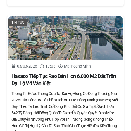
TIN TỨC
03/03/2026
17:03
Mai Hoang Minh
Haxaco Tiếp Tục Rao Bán Hơn 6.000 M2 Đất Trên
Đại Lộ Võ Văn Kiệt
Thông Tin Được Thông Qua Tại Đại Hội Đồng Cổ Đông Thường Niên
2026 Của Công Ty Cổ Phần Dịch Vụ Ô Tô Hàng Xanh (Haxaco) Mới
Đây. Theo Tài Liệu Trình Cổ Đông, Khu Đất Có Giá Trị Sổ Sách Hơn
542 Tỷ Đồng. Hội Đồng Quản Trị Được Ủy Quyền Quyết Định Mức
Giá Chuyển Nhượng Phù Hợp Với Thị Trường, Song Không Thấp
Hơn Giá Trị Hợp Lý Của Tài Sản. Thời Gian Thực Hiện Dự Kiến Trong