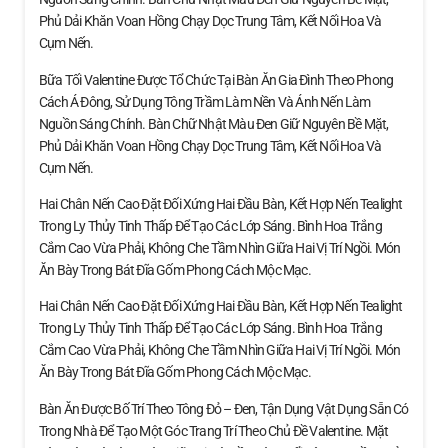
Phủ Dải Khăn Voan Hồng Chạy Dọc Trung Tâm, Kết Nối Hoa Và
Cụm Nến.
Bữa Tối Valentine Được Tổ Chức Tại Bàn Ăn Gia Đình Theo Phong
Cách Á Đông, Sử Dụng Tông Trầm Làm Nền Và Ánh Nến Làm
Nguồn Sáng Chính. Bàn Chữ Nhật Màu Đen Giữ Nguyên Bề Mặt,
Phủ Dải Khăn Voan Hồng Chạy Dọc Trung Tâm, Kết Nối Hoa Và
Cụm Nến.
Hai Chân Nến Cao Đặt Đối Xứng Hai Đầu Bàn, Kết Hợp Nến Tealight
Trong Ly Thủy Tinh Thấp Để Tạo Các Lớp Sáng. Bình Hoa Trắng
Cắm Cao Vừa Phải, Không Che Tầm Nhìn Giữa Hai Vị Trí Ngồi. Món
Ăn Bày Trong Bát Đĩa Gốm Phong Cách Mộc Mạc.
Hai Chân Nến Cao Đặt Đối Xứng Hai Đầu Bàn, Kết Hợp Nến Tealight
Trong Ly Thủy Tinh Thấp Để Tạo Các Lớp Sáng. Bình Hoa Trắng
Cắm Cao Vừa Phải, Không Che Tầm Nhìn Giữa Hai Vị Trí Ngồi. Món
Ăn Bày Trong Bát Đĩa Gốm Phong Cách Mộc Mạc.
Bàn Ăn Được Bố Trí Theo Tông Đỏ – Đen, Tận Dụng Vật Dụng Sẵn Có
Trong Nhà Để Tạo Một Góc Trang Trí Theo Chủ Đề Valentine. Mặt