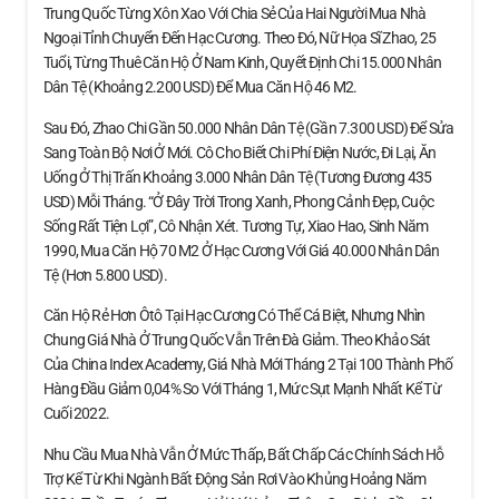
Trung Quốc Từng Xôn Xao Với Chia Sẻ Của Hai Người Mua Nhà
Ngoại Tỉnh Chuyển Đến Hạc Cương. Theo Đó, Nữ Họa Sĩ Zhao, 25
Tuổi, Từng Thuê Căn Hộ Ở Nam Kinh, Quyết Định Chi 15.000 Nhân
Dân Tệ (khoảng 2.200 USD) Để Mua Căn Hộ 46 M2.
Sau Đó, Zhao Chi Gần 50.000 Nhân Dân Tệ (gần 7.300 USD) Để Sửa
Sang Toàn Bộ Nơi Ở Mới. Cô Cho Biết Chi Phí Điện Nước, Đi Lại, Ăn
Uống Ở Thị Trấn Khoảng 3.000 Nhân Dân Tệ (tương Đương 435
USD) Mỗi Tháng. “Ở Đây Trời Trong Xanh, Phong Cảnh Đẹp, Cuộc
Sống Rất Tiện Lợi”, Cô Nhận Xét. Tương Tự, Xiao Hao, Sinh Năm
1990, Mua Căn Hộ 70 M2 Ở Hạc Cương Với Giá 40.000 Nhân Dân
Tệ (hơn 5.800 USD).
Căn Hộ Rẻ Hơn Ôtô Tại Hạc Cương Có Thể Cá Biệt, Nhưng Nhìn
Chung Giá Nhà Ở Trung Quốc Vẫn Trên Đà Giảm. Theo Khảo Sát
Của China Index Academy, Giá Nhà Mới Tháng 2 Tại 100 Thành Phố
Hàng Đầu Giảm 0,04% So Với Tháng 1, Mức Sụt Mạnh Nhất Kể Từ
Cuối 2022.
Nhu Cầu Mua Nhà Vẫn Ở Mức Thấp, Bất Chấp Các Chính Sách Hỗ
Trợ Kể Từ Khi Ngành Bất Động Sản Rơi Vào Khủng Hoảng Năm