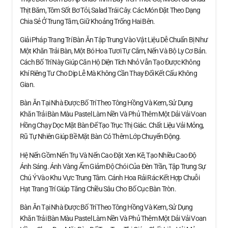
Thịt Băm, Tôm Sốt Bơ Tỏi, Salad Trái Cây. Các Món Đặt Theo Dạng
Chia Sẻ Ở Trung Tâm, Giữ Khoảng Trống Hai Bên.
Giải Pháp Trang Trí Bàn Ăn Tập Trung Vào Vật Liệu Dễ Chuẩn Bị Như
Một Khăn Trải Bàn, Một Bó Hoa Tươi Tự Cắm, Nến Và Bộ Ly Cơ Bản.
Cách Bố Trí Này Giúp Căn Hộ Diện Tích Nhỏ Vẫn Tạo Được Không
Khí Riêng Tư Cho Dịp Lễ Mà Không Cần Thay Đổi Kết Cấu Không
Gian.
Bàn Ăn Tại Nhà Được Bố Trí Theo Tông Hồng Và Kem, Sử Dụng
Khăn Trải Bàn Màu Pastel Làm Nền Và Phủ Thêm Một Dải Vải Voan
Hồng Chạy Dọc Mặt Bàn Để Tạo Trục Thị Giác. Chất Liệu Vải Mỏng,
Rũ Tự Nhiên Giúp Bề Mặt Bàn Có Thêm Lớp Chuyển Động.
Hệ Nến Gồm Nến Trụ Và Nến Cao Đặt Xen Kẽ, Tạo Nhiều Cao Độ
Ánh Sáng. Ánh Vàng Ấm Giảm Độ Chói Của Đèn Trần, Tập Trung Sự
Chú Ý Vào Khu Vực Trung Tâm. Cánh Hoa Rải Rác Kết Hợp Chuỗi
Hạt Trang Trí Giúp Tăng Chiều Sâu Cho Bố Cục Bàn Tròn.
Bàn Ăn Tại Nhà Được Bố Trí Theo Tông Hồng Và Kem, Sử Dụng
Khăn Trải Bàn Màu Pastel Làm Nền Và Phủ Thêm Một Dải Vải Voan