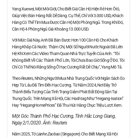
Yang Xuewei, Một Môi Giới, Cho Biết Giá Căn Hộ Hiện Rẻ Hơn Ôtô,
Giúp Việc Bán Hàng Rất Dễ Dàng. Cụ Thể, Chỉ Với 3.000 USD, Khách
Hàng Có Thể Tìm Mua Được Căn Hộ Một Phòng Ngủ. Trong Khi Đó,
Căn Hộ 4 Phòng Ngủ Giá Khoảng 13.000 USD.
Với Mức Giá Này, Anh Đã Bán Được Hơn 100 Căn Hộ Cho Khách
Hàng Khắp Cả Nước. Thậm Chí, Một Số Người Nước Ngoài Đã Liên
Hệ Khi Xem Các Video Tham Quan Nhà Trực Tuyến Của Anh. “Tôi
Không Biết Về Các Thành Phố Lớn, Tôi Chưa Bao Giờ Sống Ở Đó. Tôi
Chỉ Có Thể Nói Rằng Sống Ở Hạc Cương Rất Dễ Chịu”, Yang Mô Tả.
Theo
Reuters
, Những Người Mua Nhà Trung Quốc Với Ngân Sách Eo
Hẹp Từ Lâu Đã Tìm Đến Hạc Cương. Từ Năm 2024, Nơi Đây Trở
Thành Biểu Tượng Của Tình Trạng Giảm Phát Bất Động Sản Tại
Trung Quốc. Trên Mạng Xã Hội, Các Hashtag Như “Hegang-Isation”
Hay “HegangHomePrices” Đã Thu Hút Hàng Chục Triệu Lượt Xem.
Một Góc Thành Phố Hạc Cương, Tỉnh Hắc Long Giang,
Ngày 2/1/2020. Ảnh:
Reuters
Năm 2025, Tờ
Lianhe Zaobao
(Singapore) Cho Biết Mạng Xã Hội