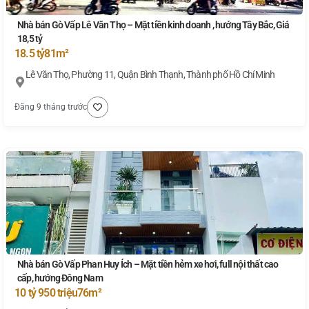
Nhà bán Gò Vấp Lê Văn Thọ – Mặt tiền kinh doanh , hướng Tây Bắc, Giá
18,5 tỷ
18.5 tỷ
81m²
Lê Văn Thọ, Phường 11, Quận Bình Thạnh, Thành phố Hồ Chí Minh
Đăng 9 tháng trước
Nhà bán Gò Vấp Phan Huy Ích – Mặt tiền hẻm xe hơi, full nội thất cao
cấp, hướng Đông Nam
10 tỷ 950 triệu
76m²