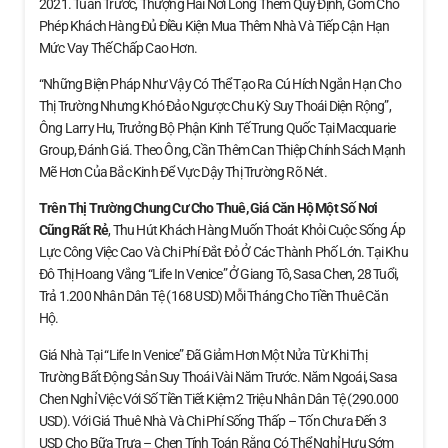
2021. Tuần Trước, Thượng Hải Nới Lỏng Thêm Quy Định, Gồm Cho
Phép Khách Hàng Đủ Điều Kiện Mua Thêm Nhà Và Tiếp Cận Hạn
Mức Vay Thế Chấp Cao Hơn.
“Những Biện Pháp Như Vậy Có Thể Tạo Ra Cú Hích Ngắn Hạn Cho
Thị Trường Nhưng Khó Đảo Ngược Chu Kỳ Suy Thoái Diện Rộng”,
Ông Larry Hu, Trưởng Bộ Phận Kinh Tế Trung Quốc Tại Macquarie
Group, Đánh Giá. Theo Ông, Cần Thêm Can Thiệp Chính Sách Mạnh
Mẽ Hơn Của Bắc Kinh Để Vực Dậy Thị Trường Rõ Nét.
Trên Thị Trường Chung Cư Cho Thuê, Giá Căn Hộ
Một Số Nơi
Cũng Rất Rẻ
, Thu Hút Khách Hàng Muốn Thoát Khỏi Cuộc Sống Áp
Lực Công Việc Cao Và Chi Phí Đắt Đỏ Ở Các Thành Phố Lớn. Tại Khu
Đô Thị Hoang Vắng “Life In Venice” Ở Giang Tô, Sasa Chen, 28 Tuổi,
Trả 1.200 Nhân Dân Tệ (168 USD) Mỗi Tháng Cho Tiền Thuê Căn
Hộ.
Giá Nhà Tại “Life In Venice” Đã Giảm Hơn Một Nửa Từ Khi Thị
Trường Bất Động Sản Suy Thoái Vài Năm Trước. Năm Ngoái, Sasa
Chen Nghỉ Việc Với Số Tiền Tiết Kiệm 2 Triệu Nhân Dân Tệ (290.000
USD). Với Giá Thuê Nhà Và Chi Phí Sống Thấp – Tốn Chưa Đến 3
USD Cho Bữa Trưa – Chen Tính Toán Rằng Có Thể Nghỉ Hưu Sớm