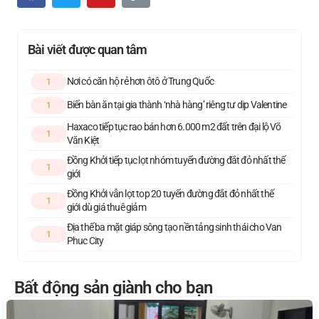
Bài viết được quan tâm
Nơi có căn hộ rẻ hơn ôtô ở Trung Quốc
1
Biến bàn ăn tại gia thành ‘nhà hàng’ riêng tư dịp Valentine
1
Haxaco tiếp tục rao bán hơn 6.000 m2 đất trên đại lộ Võ
1
Văn Kiệt
Đồng Khởi tiếp tục lọt nhóm tuyến đường đắt đỏ nhất thế
1
giới
Đồng Khởi vẫn lọt top 20 tuyến đường đắt đỏ nhất thế
1
giới dù giá thuê giảm
Địa thế ba mặt giáp sông tạo nền tảng sinh thái cho Van
1
Phuc City
Bất động sản giành cho bạn