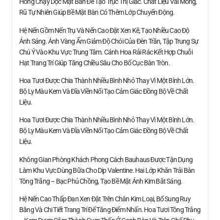
Hồng Chạy Dọc Mặt Bàn Để Tạo Trục Thị Giác. Chất Liệu Vải Mỏng,
Rũ Tự Nhiên Giúp Bề Mặt Bàn Có Thêm Lớp Chuyển Động.
Hệ Nến Gồm Nến Trụ Và Nến Cao Đặt Xen Kẽ, Tạo Nhiều Cao Độ
Ánh Sáng. Ánh Vàng Ấm Giảm Độ Chói Của Đèn Trần, Tập Trung Sự
Chú Ý Vào Khu Vực Trung Tâm. Cánh Hoa Rải Rác Kết Hợp Chuỗi
Hạt Trang Trí Giúp Tăng Chiều Sâu Cho Bố Cục Bàn Tròn.
Hoa Tươi Được Chia Thành Nhiều Bình Nhỏ Thay Vì Một Bình Lớn.
Bộ Ly Màu Kem Và Đĩa Viền Nổi Tạo Cảm Giác Đồng Bộ Về Chất
Liệu.
Hoa Tươi Được Chia Thành Nhiều Bình Nhỏ Thay Vì Một Bình Lớn.
Bộ Ly Màu Kem Và Đĩa Viền Nổi Tạo Cảm Giác Đồng Bộ Về Chất
Liệu.
Không Gian Phòng Khách Phong Cách Bauhaus Được Tận Dụng
Làm Khu Vực Dùng Bữa Cho Dịp Valentine. Hai Lớp Khăn Trải Bàn
Tông Trắng – Bạc Phủ Chồng, Tạo Bề Mặt Ánh Kim Bắt Sáng.
Hệ Nến Cao Thấp Đan Xen Đặt Trên Chân Kim Loại, Bổ Sung Ruy
Băng Và Chi Tiết Trang Trí Để Tăng Điểm Nhấn. Hoa Tươi Tông Trắng