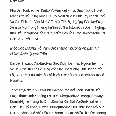
Năm Nay.
Khu Đất Tọa Lạc Trên Đại Lộ Võ Văn Kiệt – Trục Giao Thông Huyết
Mạch Kết Nối Trung Tâm TP HCM Với Khu Vực Phía Tây Thành Phố
Và Các Tỉnh Lân Cận. Nhờ Vị Trí Mặt Tiền Đại Lộ, Quỹ Đất Này Được
Xem Là Một Trong Những Tài Sản Có Giá Trị Lớn Của Doanh Nghiệp.
Khu Đất Có Nguồn Gốc Từ Hai Thửa Liền Kề, Được Haxaco Mua Lại
Năm 2022 Và 2024.
Một Góc Đường Võ Văn Kiệt Thuộc Phường An Lạc, TP
HCM. Ảnh:
Quỳnh Trần
Đại Diện Haxaco Cho Biết Nếu Giao Dịch Hoàn Tất, Nguồn Tiền Thu
Về Sẽ Được Ưu Tiên Bổ Sung Vốn Cho Hoạt Động Kinh Doanh Cốt
Lõi, Cải Thiện Cấu Trúc Tài Chính Và Xem Xét Các Cơ Hội Đầu Tư Có
Hiệu Quả.
Trước Đó, Năm 2025 Đại Diện Haxaco Cho Biết Toàn Bộ Khu Đất
Được Thẩm Định Khoảng 160 Triệu Đồng Mỗi M2. Trong Năm Này,
Doanh Nghiệp Từng Tổ Chức Đấu Giá Khu Đất Với Giá Khởi Điểm
Hơn 1.130 Tỷ Đồng, Tương Đương Khoảng 180 Triệu Đồng Mỗi M2,
Nhưng Không Có Nhà Đầu Tư Tham Gia. Sau Nhiều Lần Tìm Hướng