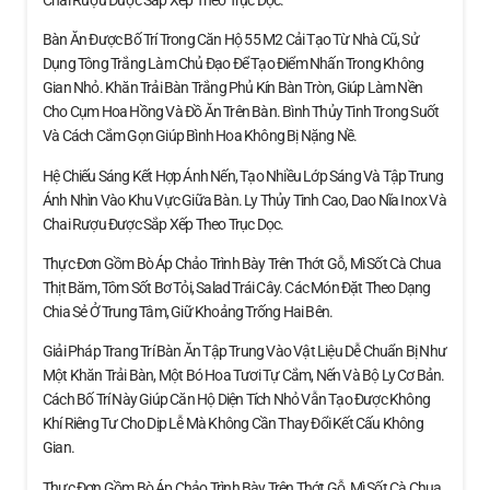
Bàn Ăn Được Bố Trí Trong Căn Hộ 55 M2 Cải Tạo Từ Nhà Cũ, Sử
Dụng Tông Trắng Làm Chủ Đạo Để Tạo Điểm Nhấn Trong Không
Gian Nhỏ. Khăn Trải Bàn Trắng Phủ Kín Bàn Tròn, Giúp Làm Nền
Cho Cụm Hoa Hồng Và Đồ Ăn Trên Bàn. Bình Thủy Tinh Trong Suốt
Và Cách Cắm Gọn Giúp Bình Hoa Không Bị Nặng Nề.
Hệ Chiếu Sáng Kết Hợp Ánh Nến, Tạo Nhiều Lớp Sáng Và Tập Trung
Ánh Nhìn Vào Khu Vực Giữa Bàn. Ly Thủy Tinh Cao, Dao Nĩa Inox Và
Chai Rượu Được Sắp Xếp Theo Trục Dọc.
Thực Đơn Gồm Bò Áp Chảo Trình Bày Trên Thớt Gỗ, Mì Sốt Cà Chua
Thịt Băm, Tôm Sốt Bơ Tỏi, Salad Trái Cây. Các Món Đặt Theo Dạng
Chia Sẻ Ở Trung Tâm, Giữ Khoảng Trống Hai Bên.
Giải Pháp Trang Trí Bàn Ăn Tập Trung Vào Vật Liệu Dễ Chuẩn Bị Như
Một Khăn Trải Bàn, Một Bó Hoa Tươi Tự Cắm, Nến Và Bộ Ly Cơ Bản.
Cách Bố Trí Này Giúp Căn Hộ Diện Tích Nhỏ Vẫn Tạo Được Không
Khí Riêng Tư Cho Dịp Lễ Mà Không Cần Thay Đổi Kết Cấu Không
Gian.
Thực Đơn Gồm Bò Áp Chảo Trình Bày Trên Thớt Gỗ, Mì Sốt Cà Chua