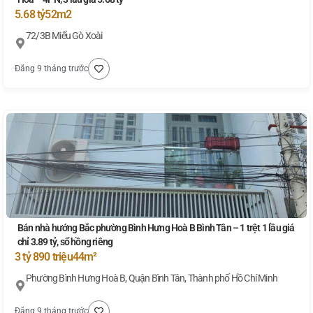
5.68 tỷ
52m2
72/3B Miếu Gò Xoài
Đăng 9 tháng trước
Bán nhà hướng Bắc phường Bình Hưng Hoà B Bình Tân – 1 trệt 1 lầu giá
chỉ 3.89 tỷ, sổ hồng riêng
3 tỷ 890 triệu
44m²
Phường Bình Hưng Hoà B, Quận Bình Tân, Thành phố Hồ Chí Minh
Đăng 9 tháng trước