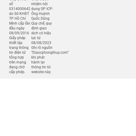
số
nhiệm nội
0314000642
dung GP ICP:
do Sở KHĐT
Ông Huỳnh
TP Hồ Chí
Quốc Dũng
Minh cấp lần
Quy chế, quy
đầu ngày
định giao
08/09/2016
dịch có hiệu
Giấy phép
lực từ
thiết lập
08/08/2023
trang thông
Ghi rõ nguồn
tin điện tử
“Diaocphongthuy.com”
tổng hợp
khi phát
trên mạng
hành lại
đang chờ
thông tin từ
cấp phép.
website này.