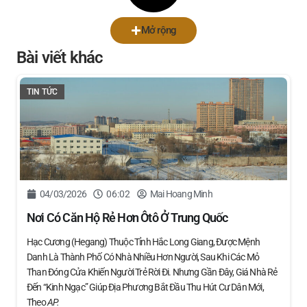
Mở rộng
Bài viết khác
TIN TỨC
04/03/2026
06:02
Mai Hoang Minh
Nơi Có Căn Hộ Rẻ Hơn Ôtô Ở Trung Quốc
Hạc Cương (Hegang) Thuộc Tỉnh Hắc Long Giang, Được Mệnh
Danh Là Thành Phố Có Nhà Nhiều Hơn Người, Sau Khi Các Mỏ
Than Đóng Cửa Khiến Người Trẻ Rời Đi. Nhưng Gần Đây, Giá Nhà Rẻ
Đến “kinh Ngạc” Giúp Địa Phương Bắt Đầu Thu Hút Cư Dân Mới,
Theo
AP.