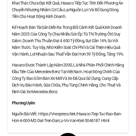
Khai Thác Chưa Đạt Kết Quả, Haxaco Tiếp Tục Tính Đến Phương Án
Chuyển Nhượng Nhằm Cơ Cấu Lại Nguồn Lực Và Bổ Sung Dòng
Tiền Cho Hoạt Động Kinh Doanh.
Kế Hoạch Bán Tài Sản Diễn Ra Trong Bối Cảnh Kết Quả Kinh Doanh
Năm 2025 Của Công Ty Chịu Nhiều Sức Ép Từ Thị Trường Ôtô Suy
Giảm. Doanh Thu Thuần Đạt 4.650 Tỷ Đồng, Sụt Gần 16% So Với
Năm Trước. Tuy Vậy, Nhờ Kiểm Soát Chi Phí Và Cải Thiện Hiệu Quả
Vận Hành, Lợi Nhuận Sau Thuế Vẫn Đạt Hơn 39 Tỷ Đồng, Tăng 19%.
Haxaco Được Thành Lập Năm 2000, Là Nhà Phân Phối Chính Hãng
Đầu Tiên Của Mercedes-Benz Tại Việt Nam. Hoạt Động Chính Của
Công Ty Bao Gồm Bán Xe Mới Và Xe Đã Qua Sử Dụng, Cung Cấp
Dịch Vụ Bảo Hành, Sửa Chữa, Phụ Tùng Chính Hãng, Cho Thuê Và
Định Giá Xe Mercedes‑Benz.
Phương Uyên
Nguồn Bài Viết : Https://vnexpress.net/haxaco-Tiep-Tuc-Rao-Ban-
Hon-6-000-M2-Dat-Tren-Dai-Lo-Vo-Van-Kiet-5046187.html