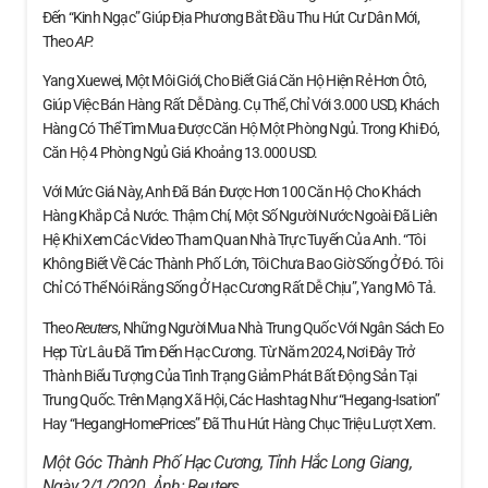
Đến “kinh Ngạc” Giúp Địa Phương Bắt Đầu Thu Hút Cư Dân Mới,
Theo
AP.
Yang Xuewei, Một Môi Giới, Cho Biết Giá Căn Hộ Hiện Rẻ Hơn Ôtô,
Giúp Việc Bán Hàng Rất Dễ Dàng. Cụ Thể, Chỉ Với 3.000 USD, Khách
Hàng Có Thể Tìm Mua Được Căn Hộ Một Phòng Ngủ. Trong Khi Đó,
Căn Hộ 4 Phòng Ngủ Giá Khoảng 13.000 USD.
Với Mức Giá Này, Anh Đã Bán Được Hơn 100 Căn Hộ Cho Khách
Hàng Khắp Cả Nước. Thậm Chí, Một Số Người Nước Ngoài Đã Liên
Hệ Khi Xem Các Video Tham Quan Nhà Trực Tuyến Của Anh. “Tôi
Không Biết Về Các Thành Phố Lớn, Tôi Chưa Bao Giờ Sống Ở Đó. Tôi
Chỉ Có Thể Nói Rằng Sống Ở Hạc Cương Rất Dễ Chịu”, Yang Mô Tả.
Theo
Reuters
, Những Người Mua Nhà Trung Quốc Với Ngân Sách Eo
Hẹp Từ Lâu Đã Tìm Đến Hạc Cương. Từ Năm 2024, Nơi Đây Trở
Thành Biểu Tượng Của Tình Trạng Giảm Phát Bất Động Sản Tại
Trung Quốc. Trên Mạng Xã Hội, Các Hashtag Như “Hegang-Isation”
Hay “HegangHomePrices” Đã Thu Hút Hàng Chục Triệu Lượt Xem.
Một Góc Thành Phố Hạc Cương, Tỉnh Hắc Long Giang,
Ngày 2/1/2020. Ảnh:
Reuters