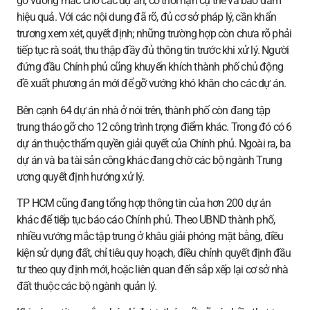
gỡ vướng mắc cho các dự án, có thời hạn cụ thể và bảo đảm
hiệu quả. Với các nội dung đã rõ, đủ cơ sở pháp lý, cần khẩn
trương xem xét, quyết định; những trường hợp còn chưa rõ phải
tiếp tục rà soát, thu thập đầy đủ thông tin trước khi xử lý. Người
đứng đầu Chính phủ cũng khuyến khích thành phố chủ động
đề xuất phương án mới để gỡ vướng khó khăn cho các dự án.
Bên cạnh 64 dự án nhà ở nói trên, thành phố còn đang tập
trung tháo gỡ cho 12 công trình trọng điểm khác. Trong đó có 6
dự án thuộc thẩm quyền giải quyết của Chính phủ. Ngoài ra, ba
dự án và ba tài sản công khác đang chờ các bộ ngành Trung
ương quyết định hướng xử lý.
TP HCM cũng đang tổng hợp thông tin của hơn 200 dự án
khác để tiếp tục báo cáo Chính phủ. Theo UBND thành phố,
nhiều vướng mắc tập trung ở khâu giải phóng mặt bằng, điều
kiện sử dụng đất, chỉ tiêu quy hoạch, điều chỉnh quyết định đầu
tư theo quy định mới, hoặc liên quan đến sắp xếp lại cơ sở nhà
đất thuộc các bộ ngành quản lý.