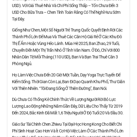
USD). Với Giá Thuê Nhà Và Chi Phí Sống Thấp – Tốn Chưa Đến 3
USD Cho Bữa Trưa – Chen Tính Toán Rằng Có Thể Nghỉ Hưu Sớm
Tại Đây.
Giống Như Chen, Một Số Người Trẻ Trung Quốc Quyết Định Rời Các
Thành Phố Lớn Để Mua Và Thuê Các Căn Hộ Giá Rẻ Ở Các Khu Đô
Thị Ế Ẩm Hoặc Vùng Hẻo Lánh. Mùa Hè 2025, Ban Zhao, 29 Tuổi,
Chuyển Đến Một Thị Trấn Nhỏ Ở Tỉnh Vân Nam. Ở Đó, Chỉ Với 800
Nhân Dân Tệ Mỗi Tháng (110 USD), Ban Và Bạn Trai Thuê Căn 3
Phòng Ngủ.
Họ Làm Việc Chưa Đến 20 Giờ Một Tuần, Dạy Yoga Trực Tuyến Để
Kiếm Sống. Thời Gian Còn Lại, Ban Đi Dạo Quanh Khu Phố, Thư Giãn
Với Thiên Nhiên. “Tôi Đang Sống Ở Thiên Đường”, Ban Nói.
Dù Chưa Có Thống Kê Chính Thức Về Lượng Người Rời Bỏ Lực
Lượng Lao Động Những Năm Gần Đây, Dữ Liệu Cho Thấy Từ 2019
Đến 2024, Bắc Kinh Đã Mất 1,6 Triệu Người Ở Độ Tuổi 20 Và Đầu 30.
Giáo Sư Tài Chính Chen Zhiwu Tại Đại Học Hong Kong Cho Biết Chi
Phí Sinh Hoạt Cao Hơn Và Ít Cơ Hội Việc Làm Ở Các Thành Phố Lớn