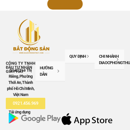
Xem thêm
QUY ĐỊNH
CHI NHÁNH
DIAOCPHONGTHU
CÔNG TY TNHH
ĐẦU TƯ NHÂN
HƯỚNG
Số 432 Lê Thị
GIA PHÁT
DẪN
Riêng, Phường
Thới An, Thành
phố Hồ Chí Minh,
Việt Nam
0921.456.969
Tải ứng dụng