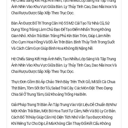
Hệ Chiếu Sáng Kết Hợp Ánh Nến, Tạo Nhiều Lớp Sáng Và Tập Trung
Ánh Nhìn Vào Khu Vực Giữa Bàn. Ly Thủy Tinh Cao, Dao Nĩa Inox Và
Chai Rượu Được Sắp Xếp Theo Trục Dọc.
Bàn Ăn Được Bố Trí Trong Căn Hộ 55 M2 Cải Tạo Từ Nhà Cũ, Sử
Dụng Tông Trắng Làm Chủ Đạo Để Tạo Điểm Nhấn Trong Không
Gian Nhỏ. Khăn Trải Bàn Trắng Phủ Kín Bàn Tròn, Giúp Làm Nền
Cho Cụm Hoa Hồng Và Đồ Ăn Trên Bàn. Bình Thủy Tinh Trong Suốt
Và Cách Cắm Gọn Giúp Bình Hoa Không Bị Nặng Nề.
Hệ Chiếu Sáng Kết Hợp Ánh Nến, Tạo Nhiều Lớp Sáng Và Tập Trung
Ánh Nhìn Vào Khu Vực Giữa Bàn. Ly Thủy Tinh Cao, Dao Nĩa Inox Và
Chai Rượu Được Sắp Xếp Theo Trục Dọc.
Thực Đơn Gồm Bò Áp Chảo Trình Bày Trên Thớt Gỗ, Mì Sốt Cà Chua
Thịt Băm, Tôm Sốt Bơ Tỏi, Salad Trái Cây. Các Món Đặt Theo Dạng
Chia Sẻ Ở Trung Tâm, Giữ Khoảng Trống Hai Bên.
Giải Pháp Trang Trí Bàn Ăn Tập Trung Vào Vật Liệu Dễ Chuẩn Bị Như
Một Khăn Trải Bàn, Một Bó Hoa Tươi Tự Cắm, Nến Và Bộ Ly Cơ Bản.
Cách Bố Trí Này Giúp Căn Hộ Diện Tích Nhỏ Vẫn Tạo Được Không
Khí Riêng Tư Cho Dịp Lễ Mà Không Cần Thay Đổi Kết Cấu Không