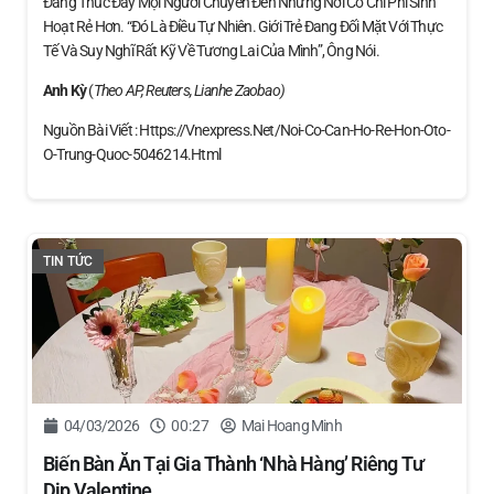
Đang Thúc Đẩy Mọi Người Chuyển Đến Những Nơi Có Chi Phí Sinh
Hoạt Rẻ Hơn. “Đó Là Điều Tự Nhiên. Giới Trẻ Đang Đối Mặt Với Thực
Tế Và Suy Nghĩ Rất Kỹ Về Tương Lai Của Mình”, Ông Nói.
Anh Kỳ
(
Theo AP, Reuters, Lianhe Zaobao)
Nguồn Bài Viết : Https://vnexpress.net/noi-Co-Can-Ho-Re-Hon-Oto-
O-Trung-Quoc-5046214.html
TIN TỨC
04/03/2026
00:27
Mai Hoang Minh
Biến Bàn Ăn Tại Gia Thành ‘nhà Hàng’ Riêng Tư
Dịp Valentine