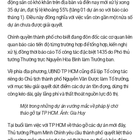
động sản có khó khăn trên địa bàn và đến nay mới xử lý xong
35 dự án, đạt tỷ lệ khoảng 55% (tăng 01 dự án so với báo cáo
tháng 1). Điều này đồng nghĩa với việc vẫn còn gần một nửa số
dự án chưa được giải quyết.
Chính quyền thành phố cho biết đang đôn đốc các cơ quan liên
quan báo cáo tiến độ từng trường hợp để tổng hợp, kiến nghị
xử lý, đồng thời báo cáo Tổ công tác đặc biệt 1435 do Phó thủ
tướng Thường trực Nguyễn Hòa Bình làm Trưởng ban.
Về phía địa phương, UBND TP HCM cũng đã lập Tổ công tác
riêng do Chủ tịch thành phố Nguyễn Văn Được làm Tổ trưởng,
với mục tiêu giải quyết dứt điểm các dự án tồn đọng, dừng thi
công kéo dài, gây lãng phí và thất thoát nguồn lực đô thị.
Một trong những dự án vướng mắc về pháp lý chờ
tháo gỡ tại TP HCM. Ảnh:
Gia Huy
Tại buổi làm việc với TP HCM về tháo gỡ các dự án mới đây,
Thủ tướng Phạm Minh Chính yêu cầu thành phố quyết liệt tháo