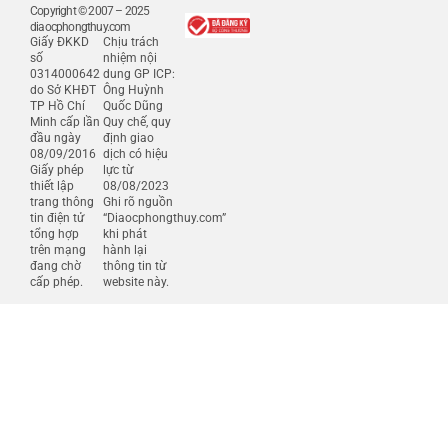
Copyright © 2007 – 2025
diaocphongthuy.com
Giấy ĐKKD
Chịu trách
số
nhiệm nội
0314000642
dung GP ICP:
do Sở KHĐT
Ông Huỳnh
TP Hồ Chí
Quốc Dũng
Minh cấp lần
Quy chế, quy
đầu ngày
định giao
08/09/2016
dịch có hiệu
Giấy phép
lực từ
thiết lập
08/08/2023
trang thông
Ghi rõ nguồn
tin điện tử
“Diaocphongthuy.com”
tổng hợp
khi phát
trên mạng
hành lại
đang chờ
thông tin từ
cấp phép.
website này.