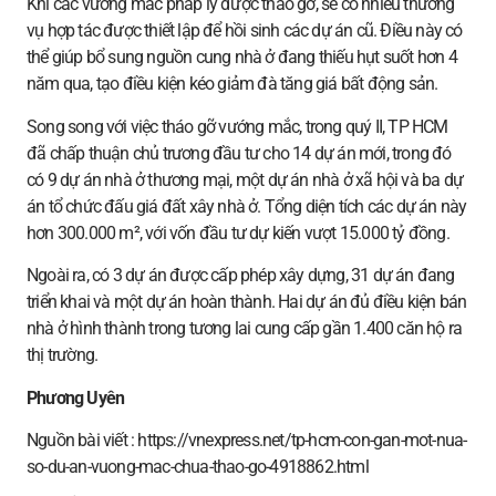
Khi các vướng mắc pháp lý được tháo gỡ, sẽ có nhiều thương
vụ hợp tác được thiết lập để hồi sinh các dự án cũ. Điều này có
thể giúp bổ sung nguồn cung nhà ở đang thiếu hụt suốt hơn 4
năm qua, tạo điều kiện kéo giảm đà tăng giá bất động sản.
Song song với việc tháo gỡ vướng mắc, trong quý II, TP HCM
đã chấp thuận chủ trương đầu tư cho 14 dự án mới, trong đó
có 9 dự án nhà ở thương mại, một dự án nhà ở xã hội và ba dự
án tổ chức đấu giá đất xây nhà ở. Tổng diện tích các dự án này
hơn 300.000 m², với vốn đầu tư dự kiến vượt 15.000 tỷ đồng.
Ngoài ra, có 3 dự án được cấp phép xây dựng, 31 dự án đang
triển khai và một dự án hoàn thành. Hai dự án đủ điều kiện bán
nhà ở hình thành trong tương lai cung cấp gần 1.400 căn hộ ra
thị trường.
Phương Uyên
Nguồn bài viết : https://vnexpress.net/tp-hcm-con-gan-mot-nua-
so-du-an-vuong-mac-chua-thao-go-4918862.html