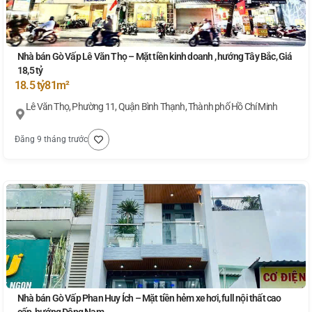
Nhà bán Gò Vấp Lê Văn Thọ – Mặt tiền kinh doanh , hướng Tây Bắc, Giá
18,5 tỷ
18.5 tỷ
81m²
Lê Văn Thọ, Phường 11, Quận Bình Thạnh, Thành phố Hồ Chí Minh
Đăng 9 tháng trước
Nhà bán Gò Vấp Phan Huy Ích – Mặt tiền hẻm xe hơi, full nội thất cao
cấp, hướng Đông Nam