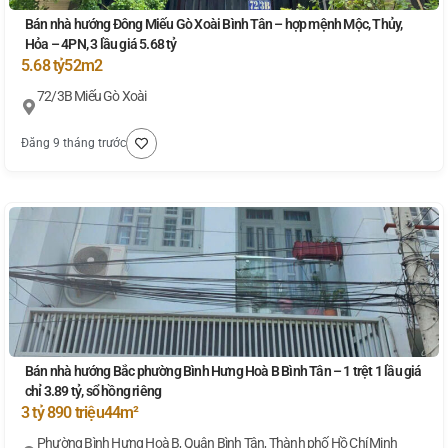
Bán nhà hướng Đông Miếu Gò Xoài Bình Tân – hợp mệnh Mộc, Thủy,
Hỏa – 4PN, 3 lầu giá 5.68 tỷ
5.68 tỷ
52m2
72/3B Miếu Gò Xoài
Đăng 9 tháng trước
Bán nhà hướng Bắc phường Bình Hưng Hoà B Bình Tân – 1 trệt 1 lầu giá
chỉ 3.89 tỷ, sổ hồng riêng
3 tỷ 890 triệu
44m²
Phường Bình Hưng Hoà B, Quận Bình Tân, Thành phố Hồ Chí Minh