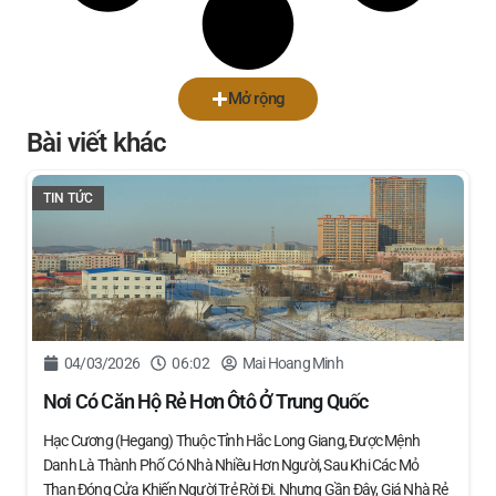
Mở rộng
Bài viết khác
TIN TỨC
04/03/2026
06:02
Mai Hoang Minh
Nơi Có Căn Hộ Rẻ Hơn Ôtô Ở Trung Quốc
Hạc Cương (Hegang) Thuộc Tỉnh Hắc Long Giang, Được Mệnh
Danh Là Thành Phố Có Nhà Nhiều Hơn Người, Sau Khi Các Mỏ
Than Đóng Cửa Khiến Người Trẻ Rời Đi. Nhưng Gần Đây, Giá Nhà Rẻ