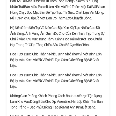
Bàn Ăn Tại Nhà Được Bố Trí Theo Tông Hồng Và Kem, Sử Dụng
Khăn Trải Bàn Màu Pastel Làm Nền Và Phủ Thêm Một Dải Vải Voan
Hồng Chạy Dọc Mặt Bàn Để Tạo Trục Thị Giác. Chất Liệu Vải Mỏng,
Rũ Tự Nhiên Giúp Bề Mặt Bàn Có Thêm Lớp Chuyển Động.
Hệ Nến Gồm Nến Trụ Và Nến Cao Đặt Xen Kẽ, Tạo Nhiều Cao Độ
Ánh Sáng. Ánh Vàng Ấm Giảm Độ Chói Của Đèn Trần, Tập Trung Sự
Chú Ý Vào Khu Vực Trung Tâm. Cánh Hoa Rải Rác Kết Hợp Chuỗi
Hạt Trang Trí Giúp Tăng Chiều Sâu Cho Bố Cục Bàn Tròn.
Hoa Tươi Được Chia Thành Nhiều Bình Nhỏ Thay Vì Một Bình Lớn.
Bộ Ly Màu Kem Và Đĩa Viền Nổi Tạo Cảm Giác Đồng Bộ Về Chất
Liệu.
Hoa Tươi Được Chia Thành Nhiều Bình Nhỏ Thay Vì Một Bình Lớn.
Bộ Ly Màu Kem Và Đĩa Viền Nổi Tạo Cảm Giác Đồng Bộ Về Chất
Liệu.
Không Gian Phòng Khách Phong Cách Bauhaus Được Tận Dụng
Làm Khu Vực Dùng Bữa Cho Dịp Valentine. Hai Lớp Khăn Trải Bàn
Tông Trắng – Bạc Phủ Chồng, Tạo Bề Mặt Ánh Kim Bắt Sáng.