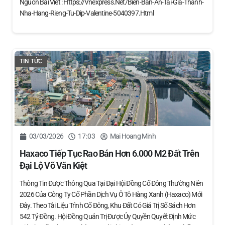
Nguồn Bài Viết : Https://vnexpress.net/bien-Ban-An-Tai-Gia-Thanh-
Nha-Hang-Rieng-Tu-Dip-Valentine-5040397.html
TIN TỨC
03/03/2026
17:03
Mai Hoang Minh
Haxaco Tiếp Tục Rao Bán Hơn 6.000 M2 Đất Trên
Đại Lộ Võ Văn Kiệt
Thông Tin Được Thông Qua Tại Đại Hội Đồng Cổ Đông Thường Niên
2026 Của Công Ty Cổ Phần Dịch Vụ Ô Tô Hàng Xanh (Haxaco) Mới
Đây. Theo Tài Liệu Trình Cổ Đông, Khu Đất Có Giá Trị Sổ Sách Hơn
542 Tỷ Đồng. Hội Đồng Quản Trị Được Ủy Quyền Quyết Định Mức