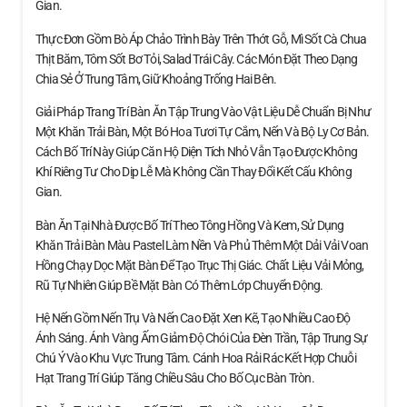
Gian.
Thực Đơn Gồm Bò Áp Chảo Trình Bày Trên Thớt Gỗ, Mì Sốt Cà Chua
Thịt Băm, Tôm Sốt Bơ Tỏi, Salad Trái Cây. Các Món Đặt Theo Dạng
Chia Sẻ Ở Trung Tâm, Giữ Khoảng Trống Hai Bên.
Giải Pháp Trang Trí Bàn Ăn Tập Trung Vào Vật Liệu Dễ Chuẩn Bị Như
Một Khăn Trải Bàn, Một Bó Hoa Tươi Tự Cắm, Nến Và Bộ Ly Cơ Bản.
Cách Bố Trí Này Giúp Căn Hộ Diện Tích Nhỏ Vẫn Tạo Được Không
Khí Riêng Tư Cho Dịp Lễ Mà Không Cần Thay Đổi Kết Cấu Không
Gian.
Bàn Ăn Tại Nhà Được Bố Trí Theo Tông Hồng Và Kem, Sử Dụng
Khăn Trải Bàn Màu Pastel Làm Nền Và Phủ Thêm Một Dải Vải Voan
Hồng Chạy Dọc Mặt Bàn Để Tạo Trục Thị Giác. Chất Liệu Vải Mỏng,
Rũ Tự Nhiên Giúp Bề Mặt Bàn Có Thêm Lớp Chuyển Động.
Hệ Nến Gồm Nến Trụ Và Nến Cao Đặt Xen Kẽ, Tạo Nhiều Cao Độ
Ánh Sáng. Ánh Vàng Ấm Giảm Độ Chói Của Đèn Trần, Tập Trung Sự
Chú Ý Vào Khu Vực Trung Tâm. Cánh Hoa Rải Rác Kết Hợp Chuỗi
Hạt Trang Trí Giúp Tăng Chiều Sâu Cho Bố Cục Bàn Tròn.