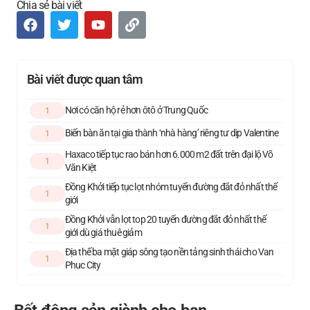
Chia sẻ bài viết
Bài viết được quan tâm
Nơi có căn hộ rẻ hơn ôtô ở Trung Quốc
1
Biến bàn ăn tại gia thành ‘nhà hàng’ riêng tư dịp Valentine
1
Haxaco tiếp tục rao bán hơn 6.000 m2 đất trên đại lộ Võ
1
Văn Kiệt
Đồng Khởi tiếp tục lọt nhóm tuyến đường đắt đỏ nhất thế
1
giới
Đồng Khởi vẫn lọt top 20 tuyến đường đắt đỏ nhất thế
1
giới dù giá thuê giảm
Địa thế ba mặt giáp sông tạo nền tảng sinh thái cho Van
1
Phuc City