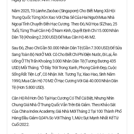
Năm 2025, Tờ
Lianhe Zaobao
(Singapore) Cho Biết Mạng Xã Hội
Trung Quốc Từng Xôn Xao Với Chia Sẻ Của Hai Người Mua Nhà
Ngoại Tỉnh Chuyển Đến Hạc Cương. Theo Đó, Nữ Họa Sĩ Zhao, 25
Tuổi, Từng Thuê Căn Hộ Ở Nam Kinh, Quyết Định Chi 15.000 Nhân
Dân Tệ (khoảng 2.200 USD) Để Mua Căn Hộ 46 M2.
Sau Đó, Zhao Chi Gần 50.000 Nhân Dân Tệ (gần 7.300 USD) Để Sửa
Sang Toàn Bộ Nơi Ở Mới. Cô Cho Biết Chi Phí Điện Nước, Đi Lại, Ăn
Uống Ở Thị Trấn Khoảng 3.000 Nhân Dân Tệ (tương Đương 435
USD) Mỗi Tháng. “Ở Đây Trời Trong Xanh, Phong Cảnh Đẹp, Cuộc
Sống Rất Tiện Lợi”, Cô Nhận Xét. Tương Tự, Xiao Hao, Sinh Năm
1990, Mua Căn Hộ 70 M2 Ở Hạc Cương Với Giá 40.000 Nhân Dân
Tệ (hơn 5.800 USD).
Căn Hộ Rẻ Hơn Ôtô Tại Hạc Cương Có Thể Cá Biệt, Nhưng Nhìn
Chung Giá Nhà Ở Trung Quốc Vẫn Trên Đà Giảm. Theo Khảo Sát
Của China Index Academy, Giá Nhà Mới Tháng 2 Tại 100 Thành Phố
Hàng Đầu Giảm 0,04% So Với Tháng 1, Mức Sụt Mạnh Nhất Kể Từ
Cuối 2022.