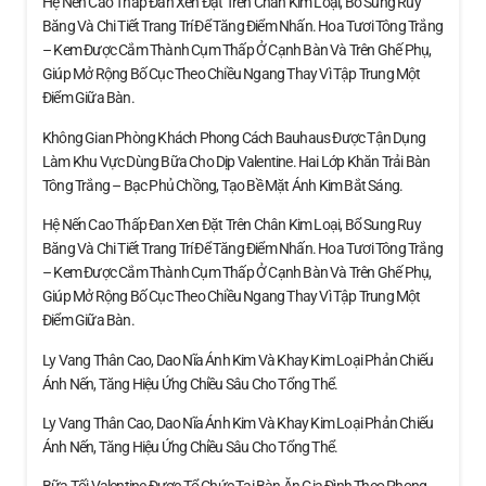
Hệ Nến Cao Thấp Đan Xen Đặt Trên Chân Kim Loại, Bổ Sung Ruy
Băng Và Chi Tiết Trang Trí Để Tăng Điểm Nhấn. Hoa Tươi Tông Trắng
– Kem Được Cắm Thành Cụm Thấp Ở Cạnh Bàn Và Trên Ghế Phụ,
Giúp Mở Rộng Bố Cục Theo Chiều Ngang Thay Vì Tập Trung Một
Điểm Giữa Bàn.
Không Gian Phòng Khách Phong Cách Bauhaus Được Tận Dụng
Làm Khu Vực Dùng Bữa Cho Dịp Valentine. Hai Lớp Khăn Trải Bàn
Tông Trắng – Bạc Phủ Chồng, Tạo Bề Mặt Ánh Kim Bắt Sáng.
Hệ Nến Cao Thấp Đan Xen Đặt Trên Chân Kim Loại, Bổ Sung Ruy
Băng Và Chi Tiết Trang Trí Để Tăng Điểm Nhấn. Hoa Tươi Tông Trắng
– Kem Được Cắm Thành Cụm Thấp Ở Cạnh Bàn Và Trên Ghế Phụ,
Giúp Mở Rộng Bố Cục Theo Chiều Ngang Thay Vì Tập Trung Một
Điểm Giữa Bàn.
Ly Vang Thân Cao, Dao Nĩa Ánh Kim Và Khay Kim Loại Phản Chiếu
Ánh Nến, Tăng Hiệu Ứng Chiều Sâu Cho Tổng Thể.
Ly Vang Thân Cao, Dao Nĩa Ánh Kim Và Khay Kim Loại Phản Chiếu
Ánh Nến, Tăng Hiệu Ứng Chiều Sâu Cho Tổng Thể.