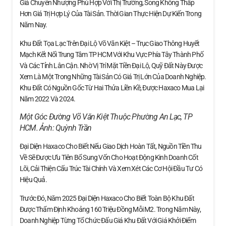
Giá Chuyển Nhượng Phù Hợp Với Thị Trường, Song Không Thấp
Hơn Giá Trị Hợp Lý Của Tài Sản. Thời Gian Thực Hiện Dự Kiến Trong
Năm Nay.
Khu Đất Tọa Lạc Trên Đại Lộ Võ Văn Kiệt – Trục Giao Thông Huyết
Mạch Kết Nối Trung Tâm TP HCM Với Khu Vực Phía Tây Thành Phố
Và Các Tỉnh Lân Cận. Nhờ Vị Trí Mặt Tiền Đại Lộ, Quỹ Đất Này Được
Xem Là Một Trong Những Tài Sản Có Giá Trị Lớn Của Doanh Nghiệp.
Khu Đất Có Nguồn Gốc Từ Hai Thửa Liền Kề, Được Haxaco Mua Lại
Năm 2022 Và 2024.
Một Góc Đường Võ Văn Kiệt Thuộc Phường An Lạc, TP
HCM. Ảnh:
Quỳnh Trần
Đại Diện Haxaco Cho Biết Nếu Giao Dịch Hoàn Tất, Nguồn Tiền Thu
Về Sẽ Được Ưu Tiên Bổ Sung Vốn Cho Hoạt Động Kinh Doanh Cốt
Lõi, Cải Thiện Cấu Trúc Tài Chính Và Xem Xét Các Cơ Hội Đầu Tư Có
Hiệu Quả.
Trước Đó, Năm 2025 Đại Diện Haxaco Cho Biết Toàn Bộ Khu Đất
Được Thẩm Định Khoảng 160 Triệu Đồng Mỗi M2. Trong Năm Này,
Doanh Nghiệp Từng Tổ Chức Đấu Giá Khu Đất Với Giá Khởi Điểm