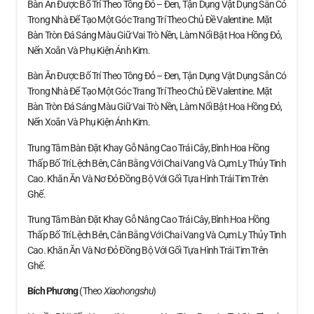
Bàn Ăn Được Bố Trí Theo Tông Đỏ – Đen, Tận Dụng Vật Dụng Sẵn Có
Trong Nhà Để Tạo Một Góc Trang Trí Theo Chủ Đề Valentine. Mặt
Bàn Tròn Đá Sáng Màu Giữ Vai Trò Nền, Làm Nổi Bật Hoa Hồng Đỏ,
Nến Xoắn Và Phụ Kiện Ánh Kim.
Bàn Ăn Được Bố Trí Theo Tông Đỏ – Đen, Tận Dụng Vật Dụng Sẵn Có
Trong Nhà Để Tạo Một Góc Trang Trí Theo Chủ Đề Valentine. Mặt
Bàn Tròn Đá Sáng Màu Giữ Vai Trò Nền, Làm Nổi Bật Hoa Hồng Đỏ,
Nến Xoắn Và Phụ Kiện Ánh Kim.
Trung Tâm Bàn Đặt Khay Gỗ Nâng Cao Trái Cây, Bình Hoa Hồng
Thấp Bố Trí Lệch Bên, Cân Bằng Với Chai Vang Và Cụm Ly Thủy Tinh
Cao. Khăn Ăn Và Nơ Đỏ Đồng Bộ Với Gối Tựa Hình Trái Tim Trên
Ghế.
Trung Tâm Bàn Đặt Khay Gỗ Nâng Cao Trái Cây, Bình Hoa Hồng
Thấp Bố Trí Lệch Bên, Cân Bằng Với Chai Vang Và Cụm Ly Thủy Tinh
Cao. Khăn Ăn Và Nơ Đỏ Đồng Bộ Với Gối Tựa Hình Trái Tim Trên
Ghế.
Bích Phương
(theo
Xiaohongshu
)