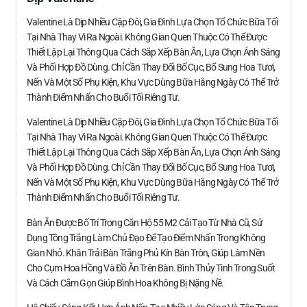
Valentine Là Dịp Nhiều Cặp Đôi, Gia Đình Lựa Chọn Tổ Chức Bữa Tối
Tại Nhà Thay Vì Ra Ngoài. Không Gian Quen Thuộc Có Thể Được
Thiết Lập Lại Thông Qua Cách Sắp Xếp Bàn Ăn, Lựa Chọn Ánh Sáng
Và Phối Hợp Đồ Dùng. Chỉ Cần Thay Đổi Bố Cục, Bổ Sung Hoa Tươi,
Nến Và Một Số Phụ Kiện, Khu Vực Dùng Bữa Hằng Ngày Có Thể Trở
Thành Điểm Nhấn Cho Buổi Tối Riêng Tư.
Valentine Là Dịp Nhiều Cặp Đôi, Gia Đình Lựa Chọn Tổ Chức Bữa Tối
Tại Nhà Thay Vì Ra Ngoài. Không Gian Quen Thuộc Có Thể Được
Thiết Lập Lại Thông Qua Cách Sắp Xếp Bàn Ăn, Lựa Chọn Ánh Sáng
Và Phối Hợp Đồ Dùng. Chỉ Cần Thay Đổi Bố Cục, Bổ Sung Hoa Tươi,
Nến Và Một Số Phụ Kiện, Khu Vực Dùng Bữa Hằng Ngày Có Thể Trở
Thành Điểm Nhấn Cho Buổi Tối Riêng Tư.
Bàn Ăn Được Bố Trí Trong Căn Hộ 55 M2 Cải Tạo Từ Nhà Cũ, Sử
Dụng Tông Trắng Làm Chủ Đạo Để Tạo Điểm Nhấn Trong Không
Gian Nhỏ. Khăn Trải Bàn Trắng Phủ Kín Bàn Tròn, Giúp Làm Nền
Cho Cụm Hoa Hồng Và Đồ Ăn Trên Bàn. Bình Thủy Tinh Trong Suốt
Và Cách Cắm Gọn Giúp Bình Hoa Không Bị Nặng Nề.