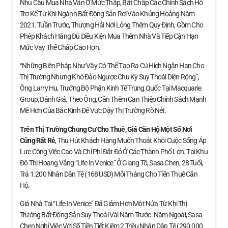
Nhu Cầu Mua Nhà Vẫn Ở Mức Thấp, Bất Chấp Các Chính Sách Hỗ
Trợ Kể Từ Khi Ngành Bất Động Sản Rơi Vào Khủng Hoảng Năm
2021. Tuần Trước, Thượng Hải Nới Lỏng Thêm Quy Định, Gồm Cho
Phép Khách Hàng Đủ Điều Kiện Mua Thêm Nhà Và Tiếp Cận Hạn
Mức Vay Thế Chấp Cao Hơn.
“Những Biện Pháp Như Vậy Có Thể Tạo Ra Cú Hích Ngắn Hạn Cho
Thị Trường Nhưng Khó Đảo Ngược Chu Kỳ Suy Thoái Diện Rộng”,
Ông Larry Hu, Trưởng Bộ Phận Kinh Tế Trung Quốc Tại Macquarie
Group, Đánh Giá. Theo Ông, Cần Thêm Can Thiệp Chính Sách Mạnh
Mẽ Hơn Của Bắc Kinh Để Vực Dậy Thị Trường Rõ Nét.
Trên Thị Trường Chung Cư Cho Thuê, Giá Căn Hộ
Một Số Nơi
Cũng Rất Rẻ
, Thu Hút Khách Hàng Muốn Thoát Khỏi Cuộc Sống Áp
Lực Công Việc Cao Và Chi Phí Đắt Đỏ Ở Các Thành Phố Lớn. Tại Khu
Đô Thị Hoang Vắng “Life In Venice” Ở Giang Tô, Sasa Chen, 28 Tuổi,
Trả 1.200 Nhân Dân Tệ (168 USD) Mỗi Tháng Cho Tiền Thuê Căn
Hộ.
Giá Nhà Tại “Life In Venice” Đã Giảm Hơn Một Nửa Từ Khi Thị
Trường Bất Động Sản Suy Thoái Vài Năm Trước. Năm Ngoái, Sasa
Chen Nghỉ Việc Với Số Tiền Tiết Kiệm 2 Triệu Nhân Dân Tệ (290.000