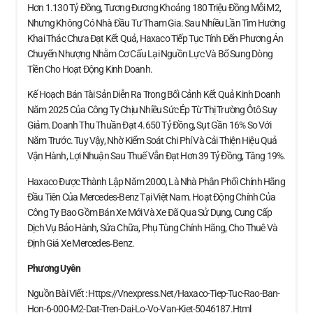
Hơn 1.130 Tỷ Đồng, Tương Đương Khoảng 180 Triệu Đồng Mỗi M2,
Nhưng Không Có Nhà Đầu Tư Tham Gia. Sau Nhiều Lần Tìm Hướng
Khai Thác Chưa Đạt Kết Quả, Haxaco Tiếp Tục Tính Đến Phương Án
Chuyển Nhượng Nhằm Cơ Cấu Lại Nguồn Lực Và Bổ Sung Dòng
Tiền Cho Hoạt Động Kinh Doanh.
Kế Hoạch Bán Tài Sản Diễn Ra Trong Bối Cảnh Kết Quả Kinh Doanh
Năm 2025 Của Công Ty Chịu Nhiều Sức Ép Từ Thị Trường Ôtô Suy
Giảm. Doanh Thu Thuần Đạt 4.650 Tỷ Đồng, Sụt Gần 16% So Với
Năm Trước. Tuy Vậy, Nhờ Kiểm Soát Chi Phí Và Cải Thiện Hiệu Quả
Vận Hành, Lợi Nhuận Sau Thuế Vẫn Đạt Hơn 39 Tỷ Đồng, Tăng 19%.
Haxaco Được Thành Lập Năm 2000, Là Nhà Phân Phối Chính Hãng
Đầu Tiên Của Mercedes-Benz Tại Việt Nam. Hoạt Động Chính Của
Công Ty Bao Gồm Bán Xe Mới Và Xe Đã Qua Sử Dụng, Cung Cấp
Dịch Vụ Bảo Hành, Sửa Chữa, Phụ Tùng Chính Hãng, Cho Thuê Và
Định Giá Xe Mercedes‑Benz.
Phương Uyên
Nguồn Bài Viết : Https://vnexpress.net/haxaco-Tiep-Tuc-Rao-Ban-
Hon-6-000-M2-Dat-Tren-Dai-Lo-Vo-Van-Kiet-5046187.html