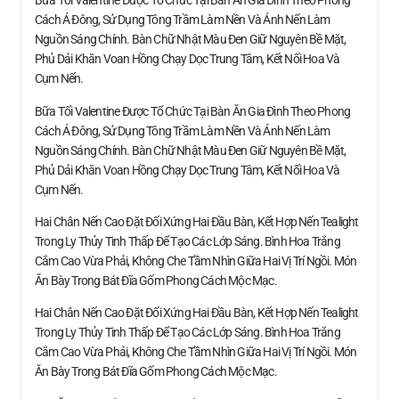
Bữa Tối Valentine Được Tổ Chức Tại Bàn Ăn Gia Đình Theo Phong
Cách Á Đông, Sử Dụng Tông Trầm Làm Nền Và Ánh Nến Làm
Nguồn Sáng Chính. Bàn Chữ Nhật Màu Đen Giữ Nguyên Bề Mặt,
Phủ Dải Khăn Voan Hồng Chạy Dọc Trung Tâm, Kết Nối Hoa Và
Cụm Nến.
Bữa Tối Valentine Được Tổ Chức Tại Bàn Ăn Gia Đình Theo Phong
Cách Á Đông, Sử Dụng Tông Trầm Làm Nền Và Ánh Nến Làm
Nguồn Sáng Chính. Bàn Chữ Nhật Màu Đen Giữ Nguyên Bề Mặt,
Phủ Dải Khăn Voan Hồng Chạy Dọc Trung Tâm, Kết Nối Hoa Và
Cụm Nến.
Hai Chân Nến Cao Đặt Đối Xứng Hai Đầu Bàn, Kết Hợp Nến Tealight
Trong Ly Thủy Tinh Thấp Để Tạo Các Lớp Sáng. Bình Hoa Trắng
Cắm Cao Vừa Phải, Không Che Tầm Nhìn Giữa Hai Vị Trí Ngồi. Món
Ăn Bày Trong Bát Đĩa Gốm Phong Cách Mộc Mạc.
Hai Chân Nến Cao Đặt Đối Xứng Hai Đầu Bàn, Kết Hợp Nến Tealight
Trong Ly Thủy Tinh Thấp Để Tạo Các Lớp Sáng. Bình Hoa Trắng
Cắm Cao Vừa Phải, Không Che Tầm Nhìn Giữa Hai Vị Trí Ngồi. Món
Ăn Bày Trong Bát Đĩa Gốm Phong Cách Mộc Mạc.