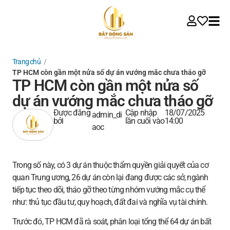
Trang chủ
/
TP HCM còn gần một nửa số dự án vướng mắc chưa tháo gỡ
TP HCM còn gần một nửa số
dự án vướng mắc chưa tháo gỡ
Được đăng
Cập nhập
18/07/2025
admin_di
bởi
lần cuối vào
14:00
aoc
Trong số này, có 3 dự án thuộc thẩm quyền giải quyết của cơ
quan Trung ương, 26 dự án còn lại đang được các sở, ngành
tiếp tục theo dõi, tháo gỡ theo từng nhóm vướng mắc cụ thể
như: thủ tục đầu tư, quy hoạch, đất đai và nghĩa vụ tài chính.
Trước đó, TP HCM đã rà soát, phân loại tổng thể 64 dự án bất