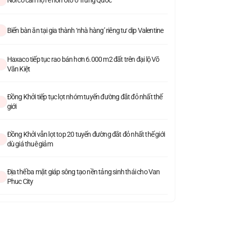
Biến bàn ăn tại gia thành ‘nhà hàng’ riêng tư dịp Valentine
Haxaco tiếp tục rao bán hơn 6.000 m2 đất trên đại lộ Võ
Văn Kiệt
Đồng Khởi tiếp tục lọt nhóm tuyến đường đắt đỏ nhất thế
giới
Đồng Khởi vẫn lọt top 20 tuyến đường đắt đỏ nhất thế giới
dù giá thuê giảm
Địa thế ba mặt giáp sông tạo nền tảng sinh thái cho Van
Phuc City