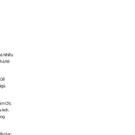
à Nhiều
Nhà Rẻ
 Dễ
Ngủ.
ậm Chí,
a Anh.
ằng
Đến Hạc