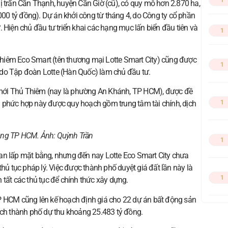
1
ị trấn Cần Thạnh, huyện Cần Giờ (cũ), có quy mô hơn 2.870 ha,
0 tỷ đồng). Dự án khởi công từ tháng 4, do Công ty cổ phần
 Hiện chủ đầu tư triển khai các hạng mục lấn biển đầu tiên và
1
hiêm Eco Smart (tên thương mại Lotte Smart City) cũng được
1
 do Tập đoàn Lotte (Hàn Quốc) làm chủ đầu tư.
hị mới Thủ Thiêm (nay là phường An Khánh, TP HCM), được đề
 phức hợp này được quy hoạch gồm trung tâm tài chính, dịch
1
đông TP HCM. Ảnh:
Quỳnh Trần
1
an lấp mặt bằng, nhưng đến nay Lotte Eco Smart City chưa
thủ tục pháp lý. Việc được thành phố duyệt giá đất lần này là
1
 tất các thủ tục để chính thức xây dựng.
P HCM cũng lên kế hoạch định giá cho 22 dự án bất động sản
ách thành phố dự thu khoảng 25.483 tỷ đồng.