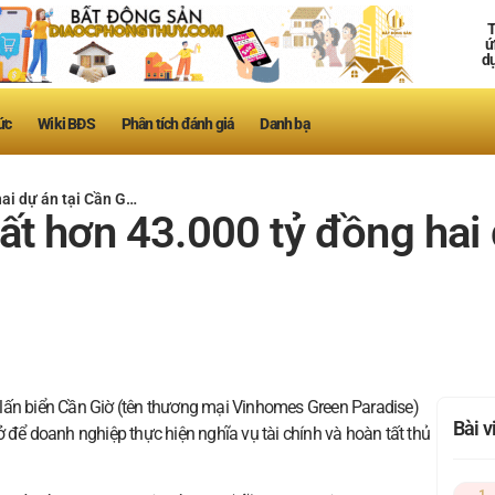
T
ứ
d
ức
Wiki BĐS
Phân tích đánh giá
Danh bạ
ai dự án tại Cần G…
t hơn 43.000 tỷ đồng hai d
lấn biển Cần Giờ (tên thương mại Vinhomes Green Paradise)
Bài 
 để doanh nghiệp thực hiện nghĩa vụ tài chính và hoàn tất thủ