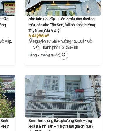
 tiền
Nhà bán Gò Vấp – Góc 2 mặt tiền thoáng
ướng
mát, gần chợ Tân Sơn, full nội thất, hướng
Tây Nam, Giá 6.4 tỷ
6.4 tỷ
56m²
Gò Vấp,
Nguyễn Tư Giả, Phường 12, Quận Gò
Vấp, Thành phố Hồ Chí Minh
Đăng 9 tháng trước
 Bình
Bán nhà hướng Bắc phường Bình Hưng
4PN, 3
Hoà B Bình Tân – 1 trệt 1 lầu giá chỉ 3.89