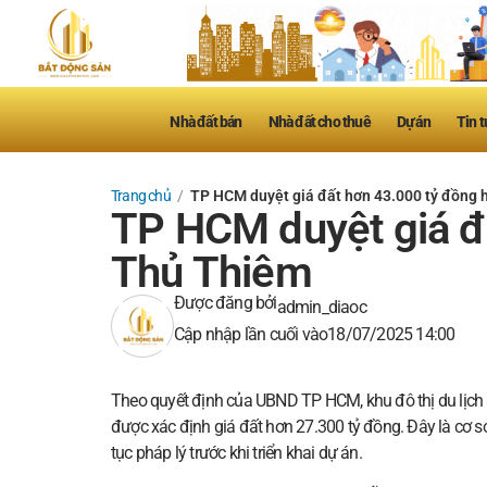
Nhà đất bán
Nhà đất cho thuê
Dự án
Tin t
Trang chủ
/
TP HCM duyệt giá đất hơn 43.000 tỷ đồng h
TP HCM duyệt giá đấ
Thủ Thiêm
Được đăng bởi
admin_diaoc
Cập nhập lần cuối vào
18/07/2025 14:00
Theo quyết định của UBND TP HCM, khu đô thị du lịch 
được xác định giá đất hơn 27.300 tỷ đồng. Đây là cơ sở
tục pháp lý trước khi triển khai dự án.