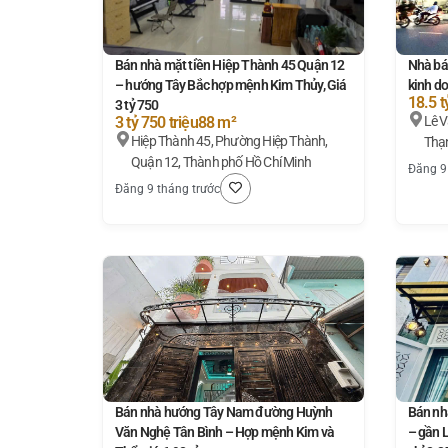
Bán nhà mặt tiền Hiệp Thành 45 Quận 12
Nhà bá
– hướng Tây Bắc hợp mệnh Kim Thủy, Giá
kinh do
18.5 t
3 tỷ 750
3 tỷ 750 triệu
88 m²
Lê Văn Thọ, Phường 
Hiệp Thành 45, Phường Hiệp Thành,
Thạn
Quận 12, Thành phố Hồ Chí Minh
Đăng 9
Đăng 9 tháng trước
Bán nhà hướng Tây Nam đường Huỳnh
Bán nh
Văn Nghệ Tân Bình – Hợp mệnh Kim và
– gần 