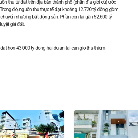
uồn thu từ đất trên địa bàn thành phố (phần địa giới cũ) ước
Trong đó, nguồn thu thực tế đạt khoảng 12.720 tỷ đồng, gồm
từ chuyển nhượng bất động sản. Phần còn lại gần 52.600 tỷ
uyệt giá đất.
-dat-hon-43-000-ty-dong-hai-du-an-tai-can-gio-thu-thiem-