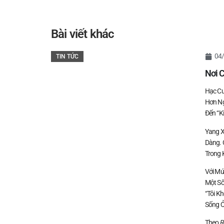
Bài viết khác
04
TIN TỨC
Nơi 
Hạc Cư
Hơn Ng
Đến “k
Yang X
Dàng. 
Trong 
Với Mứ
Một Số
“Tôi K
Sống Ở
Theo
R