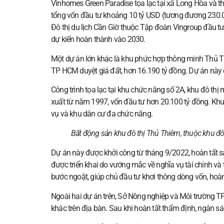
Vinhomes Green Paradise tọa lạc tại xã Long Hòa và th
tổng vốn đầu tư khoảng 10 tỷ USD (tương đương 230.00
Đô thị du lịch Cần Giờ thuộc Tập đoàn Vingroup đầu tư.
dự kiến hoàn thành vào 2030.
Một dự án lớn khác là khu phức hợp thông minh Thủ T
TP HCM duyệt giá đất, hơn 16.190 tỷ đồng. Dự án này
Công trình tọa lạc tại khu chức năng số 2A, khu đô t
xuất từ năm 1997, vốn đầu tư hơn 20.100 tỷ đồng. Khu
vụ và khu dân cư đa chức năng.
Bất động sản khu đô thị Thủ Thiêm, thuộc khu 
Dự án này được khởi công từ tháng 9/2022, hoàn tất s
được triển khai do vướng mắc về nghĩa vụ tài chính và 
bước ngoặt, giúp chủ đầu tư khơi thông dòng vốn, hoàn
Ngoài hai dự án trên, Sở Nông nghiệp và Môi trường T
khác trên địa bàn. Sau khi hoàn tất thẩm định, ngân s