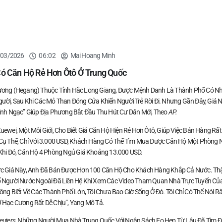
/03/2026
06:02
Mai Hoang Minh
Có Căn Hộ Rẻ Hơn Ôtô Ở Trung Quốc
ơng (Hegang) Thuộc Tỉnh Hắc Long Giang, Được Mệnh Danh Là Thành Phố Có Nh
ười, Sau Khi Các Mỏ Than Đóng Cửa Khiến Người Trẻ Rời Đi. Nhưng Gần Đây, Giá 
inh Ngạc” Giúp Địa Phương Bắt Đầu Thu Hút Cư Dân Mới, Theo
AP.
uewei, Một Môi Giới, Cho Biết Giá Căn Hộ Hiện Rẻ Hơn Ôtô, Giúp Việc Bán Hàng Rất
Cụ Thể, Chỉ Với 3.000 USD, Khách Hàng Có Thể Tìm Mua Được Căn Hộ Một Phòng 
Khi Đó, Căn Hộ 4 Phòng Ngủ Giá Khoảng 13.000 USD.
c Giá Này, Anh Đã Bán Được Hơn 100 Căn Hộ Cho Khách Hàng Khắp Cả Nước. Th
 Người Nước Ngoài Đã Liên Hệ Khi Xem Các Video Tham Quan Nhà Trực Tuyến Củ
hông Biết Về Các Thành Phố Lớn, Tôi Chưa Bao Giờ Sống Ở Đó. Tôi Chỉ Có Thể Nói R
 Hạc Cương Rất Dễ Chịu”, Yang Mô Tả.
euters
, Những Người Mua Nhà Trung Quốc Với Ngân Sách Eo Hẹp Từ Lâu Đã Tìm 