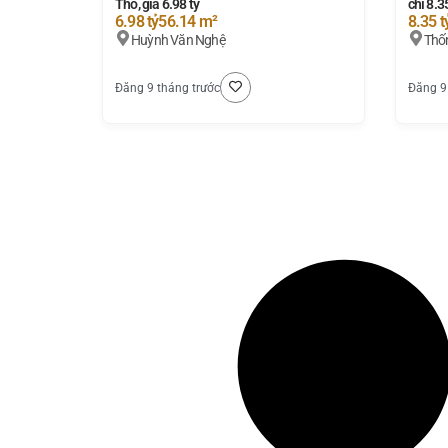
Thổ, giá 6.98 tỷ
chỉ 8.3
6.98 tỷ
56.14 m²
8.35 t
Huỳnh Văn Nghệ
Thố
Đăng 9 tháng trước
Đăng 9