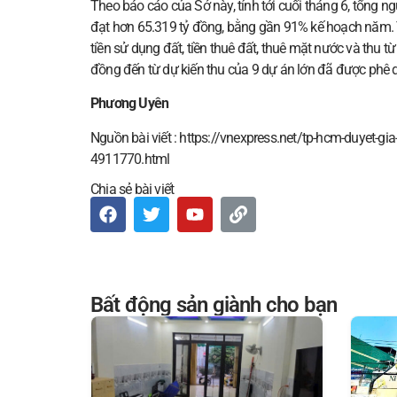
Theo báo cáo của Sở này, tính tới cuối tháng 6, tổng ng
đạt hơn 65.319 tỷ đồng, bằng gần 91% kế hoạch năm. 
tiền sử dụng đất, tiền thuê đất, thuê mặt nước và thu 
đồng đến từ dự kiến thu của 9 dự án lớn đã được phê d
Phương Uyên
Nguồn bài viết : https://vnexpress.net/tp-hcm-duyet-gia
4911770.html
Chia sẻ bài viết
Bất động sản giành cho bạn