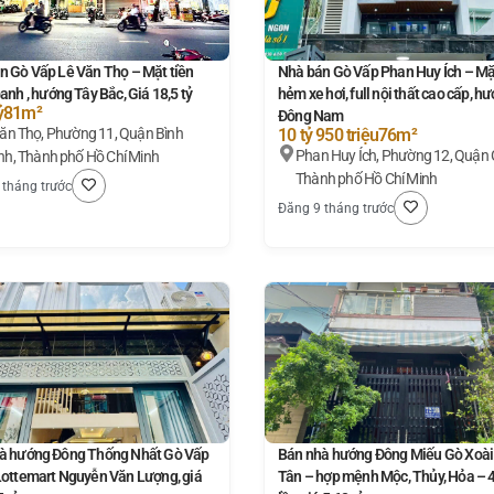
n Gò Vấp Lê Văn Thọ – Mặt tiền
Nhà bán Gò Vấp Phan Huy Ích – Mặt
anh , hướng Tây Bắc, Giá 18,5 tỷ
hẻm xe hơi, full nội thất cao cấp, h
ỷ
81m²
Đông Nam
11, Quận Bình
10 tỷ 950 triệu
76m²
Phan Huy Ích, Phường 12, Quận 
h, Thành phố Hồ Chí Minh
Thành phố Hồ Chí Minh
 tháng trước
Đăng 9 tháng trước
à hướng Đông Thống Nhất Gò Vấp
Bán nhà hướng Đông Miếu Gò Xoài
Lottemart Nguyễn Văn Lượng, giá
Tân – hợp mệnh Mộc, Thủy, Hỏa – 