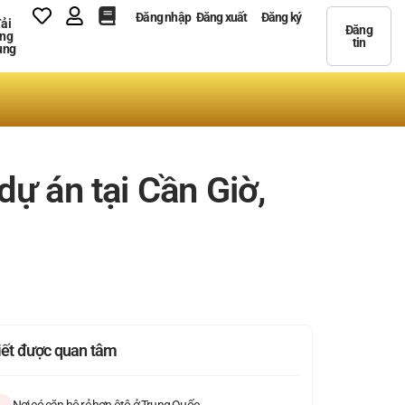
Đăng nhập
Đăng xuất
Đăng ký
ải
Đăng
ng
tin
ụng
ự án tại Cần Giờ,
viết được quan tâm
Nơi có căn hộ rẻ hơn ôtô ở Trung Quốc