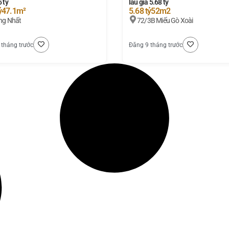
5 tỷ
lầu giá 5.68 tỷ
ỷ
47.1m²
5.68 tỷ
52m2
ng Nhất
72/3B Miếu Gò Xoài
 tháng trước
Đăng 9 tháng trước