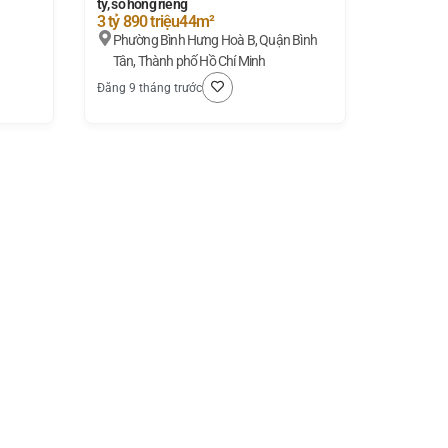
tỷ, sổ hồng riêng
3 tỷ 890 triệu
44m²
Phường Bình Hưng Hoà B, Quận Bình
Tân, Thành phố Hồ Chí Minh
Đăng 9 tháng trước