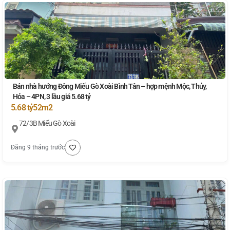
Bán nhà hướng Đông Miếu Gò Xoài Bình Tân – hợp mệnh Mộc, Thủy,
Hỏa – 4PN, 3 lầu giá 5.68 tỷ
5.68 tỷ
52m2
72/3B Miếu Gò Xoài
Đăng 9 tháng trước