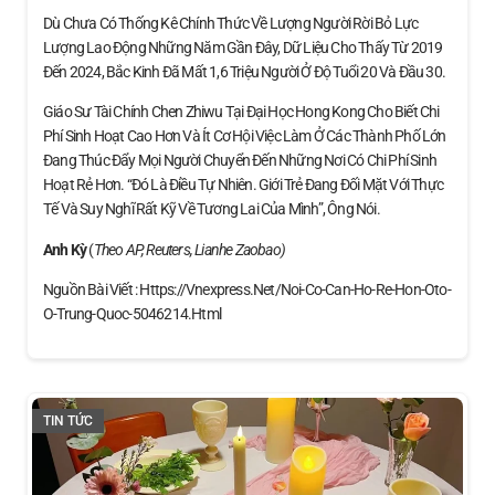
Dù Chưa Có Thống Kê Chính Thức Về Lượng Người Rời Bỏ Lực
Lượng Lao Động Những Năm Gần Đây, Dữ Liệu Cho Thấy Từ 2019
Đến 2024, Bắc Kinh Đã Mất 1,6 Triệu Người Ở Độ Tuổi 20 Và Đầu 30.
Giáo Sư Tài Chính Chen Zhiwu Tại Đại Học Hong Kong Cho Biết Chi
Phí Sinh Hoạt Cao Hơn Và Ít Cơ Hội Việc Làm Ở Các Thành Phố Lớn
Đang Thúc Đẩy Mọi Người Chuyển Đến Những Nơi Có Chi Phí Sinh
Hoạt Rẻ Hơn. “Đó Là Điều Tự Nhiên. Giới Trẻ Đang Đối Mặt Với Thực
Tế Và Suy Nghĩ Rất Kỹ Về Tương Lai Của Mình”, Ông Nói.
Anh Kỳ
(
Theo AP, Reuters, Lianhe Zaobao)
Nguồn Bài Viết : Https://vnexpress.net/noi-Co-Can-Ho-Re-Hon-Oto-
O-Trung-Quoc-5046214.html
TIN TỨC