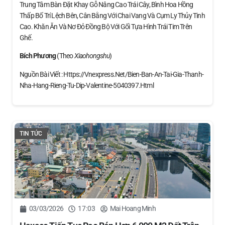
Trung Tâm Bàn Đặt Khay Gỗ Nâng Cao Trái Cây, Bình Hoa Hồng
Thấp Bố Trí Lệch Bên, Cân Bằng Với Chai Vang Và Cụm Ly Thủy Tinh
Cao. Khăn Ăn Và Nơ Đỏ Đồng Bộ Với Gối Tựa Hình Trái Tim Trên
Ghế.
Bích Phương
(theo
Xiaohongshu
)
Nguồn Bài Viết : Https://vnexpress.net/bien-Ban-An-Tai-Gia-Thanh-
Nha-Hang-Rieng-Tu-Dip-Valentine-5040397.html
TIN TỨC
03/03/2026
17:03
Mai Hoang Minh