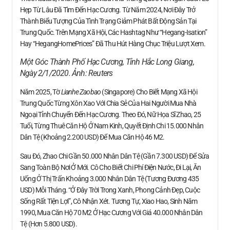
Hẹp Từ Lâu Đã Tìm Đến Hạc Cương. Từ Năm 2024, Nơi Đây Trở
Thành Biểu Tượng Của Tình Trạng Giảm Phát Bất Động Sản Tại
Trung Quốc. Trên Mạng Xã Hội, Các Hashtag Như “Hegang-Isation”
Hay “HegangHomePrices” Đã Thu Hút Hàng Chục Triệu Lượt Xem.
Một Góc Thành Phố Hạc Cương, Tỉnh Hắc Long Giang,
Ngày 2/1/2020. Ảnh:
Reuters
Năm 2025, Tờ
Lianhe Zaobao
(Singapore) Cho Biết Mạng Xã Hội
Trung Quốc Từng Xôn Xao Với Chia Sẻ Của Hai Người Mua Nhà
Ngoại Tỉnh Chuyển Đến Hạc Cương. Theo Đó, Nữ Họa Sĩ Zhao, 25
Tuổi, Từng Thuê Căn Hộ Ở Nam Kinh, Quyết Định Chi 15.000 Nhân
Dân Tệ (khoảng 2.200 USD) Để Mua Căn Hộ 46 M2.
Sau Đó, Zhao Chi Gần 50.000 Nhân Dân Tệ (gần 7.300 USD) Để Sửa
Sang Toàn Bộ Nơi Ở Mới. Cô Cho Biết Chi Phí Điện Nước, Đi Lại, Ăn
Uống Ở Thị Trấn Khoảng 3.000 Nhân Dân Tệ (tương Đương 435
USD) Mỗi Tháng. “Ở Đây Trời Trong Xanh, Phong Cảnh Đẹp, Cuộc
Sống Rất Tiện Lợi”, Cô Nhận Xét. Tương Tự, Xiao Hao, Sinh Năm
1990, Mua Căn Hộ 70 M2 Ở Hạc Cương Với Giá 40.000 Nhân Dân
Tệ (hơn 5.800 USD).