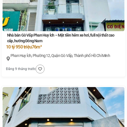
Nhà bán Gò Vấp Phan Huy Ích – Mặt tiền hẻm xe hơi, full nội thất cao
cấp, hướng Đông Nam
10 tỷ 950 triệu
76m²
Phan Huy Ích, Phường 12, Quận Gò Vấp, Thành phố Hồ Chí Minh
Đăng 9 tháng trước