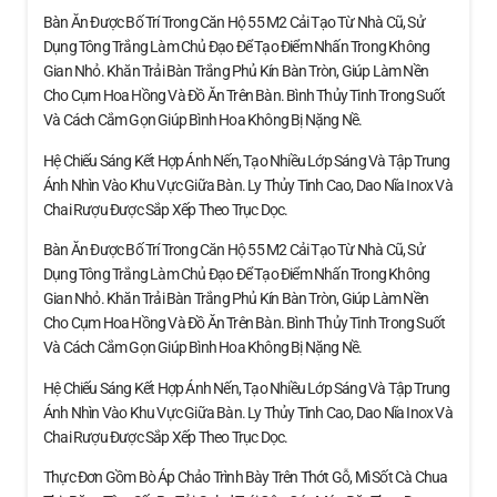
Bàn Ăn Được Bố Trí Trong Căn Hộ 55 M2 Cải Tạo Từ Nhà Cũ, Sử
Dụng Tông Trắng Làm Chủ Đạo Để Tạo Điểm Nhấn Trong Không
Gian Nhỏ. Khăn Trải Bàn Trắng Phủ Kín Bàn Tròn, Giúp Làm Nền
Cho Cụm Hoa Hồng Và Đồ Ăn Trên Bàn. Bình Thủy Tinh Trong Suốt
Và Cách Cắm Gọn Giúp Bình Hoa Không Bị Nặng Nề.
Hệ Chiếu Sáng Kết Hợp Ánh Nến, Tạo Nhiều Lớp Sáng Và Tập Trung
Ánh Nhìn Vào Khu Vực Giữa Bàn. Ly Thủy Tinh Cao, Dao Nĩa Inox Và
Chai Rượu Được Sắp Xếp Theo Trục Dọc.
Bàn Ăn Được Bố Trí Trong Căn Hộ 55 M2 Cải Tạo Từ Nhà Cũ, Sử
Dụng Tông Trắng Làm Chủ Đạo Để Tạo Điểm Nhấn Trong Không
Gian Nhỏ. Khăn Trải Bàn Trắng Phủ Kín Bàn Tròn, Giúp Làm Nền
Cho Cụm Hoa Hồng Và Đồ Ăn Trên Bàn. Bình Thủy Tinh Trong Suốt
Và Cách Cắm Gọn Giúp Bình Hoa Không Bị Nặng Nề.
Hệ Chiếu Sáng Kết Hợp Ánh Nến, Tạo Nhiều Lớp Sáng Và Tập Trung
Ánh Nhìn Vào Khu Vực Giữa Bàn. Ly Thủy Tinh Cao, Dao Nĩa Inox Và
Chai Rượu Được Sắp Xếp Theo Trục Dọc.
Thực Đơn Gồm Bò Áp Chảo Trình Bày Trên Thớt Gỗ, Mì Sốt Cà Chua