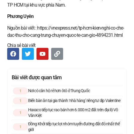
TP HCM tại khu vực phía Nam.
Phương Uyên
Nguồn bài viết : https://vnexpress.net/tp-hcm-kien-nghi-co-che-
dac-thu-cho-cang-trung-chuyen-quoc-te-can-gio-4894231.html
Chia sẻ bài viết
Bài viết được quan tâm
Nơi có căn hộ rẻ hơn ôtô ở Trung Quốc
1
Biến bàn ăn tại gia thành ‘nhà hàng’ riêng tư dịp Valentine
1
Haxaco tiếp tục rao bán hơn 6.000 m2 đất trên đại lộ Võ
1
Văn Kiệt
Đồng Khởi tiếp tục lọt nhóm tuyến đường đắt đỏ nhất thế
1
giới