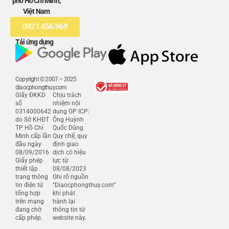
phố Hồ Chí Minh,
Việt Nam
0921.456.969
Tải ứng dụng
Copyright © 2007 – 2025
diaocphongthuy.com
Giấy ĐKKD
Chịu trách
số
nhiệm nội
0314000642
dung GP ICP:
do Sở KHĐT
Ông Huỳnh
TP Hồ Chí
Quốc Dũng
Minh cấp lần
Quy chế, quy
đầu ngày
định giao
08/09/2016
dịch có hiệu
Giấy phép
lực từ
thiết lập
08/08/2023
trang thông
Ghi rõ nguồn
tin điện tử
“Diaocphongthuy.com”
tổng hợp
khi phát
trên mạng
hành lại
đang chờ
thông tin từ
cấp phép.
website này.