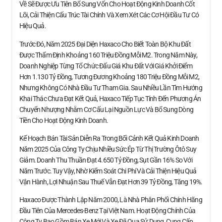
Về Sẽ Được Ưu Tiên Bổ Sung Vốn Cho Hoạt Động Kinh Doanh Cốt
Lõi, Cải Thiện Cấu Trúc Tài Chính Và Xem Xét Các Cơ Hội Đầu Tư Có
Hiệu Quả.
Trước Đó, Năm 2025 Đại Diện Haxaco Cho Biết Toàn Bộ Khu Đất
Được Thẩm Định Khoảng 160 Triệu Đồng Mỗi M2. Trong Năm Này,
Doanh Nghiệp Từng Tổ Chức Đấu Giá Khu Đất Với Giá Khởi Điểm
Hơn 1.130 Tỷ Đồng, Tương Đương Khoảng 180 Triệu Đồng Mỗi M2,
Nhưng Không Có Nhà Đầu Tư Tham Gia. Sau Nhiều Lần Tìm Hướng
Khai Thác Chưa Đạt Kết Quả, Haxaco Tiếp Tục Tính Đến Phương Án
Chuyển Nhượng Nhằm Cơ Cấu Lại Nguồn Lực Và Bổ Sung Dòng
Tiền Cho Hoạt Động Kinh Doanh.
Kế Hoạch Bán Tài Sản Diễn Ra Trong Bối Cảnh Kết Quả Kinh Doanh
Năm 2025 Của Công Ty Chịu Nhiều Sức Ép Từ Thị Trường Ôtô Suy
Giảm. Doanh Thu Thuần Đạt 4.650 Tỷ Đồng, Sụt Gần 16% So Với
Năm Trước. Tuy Vậy, Nhờ Kiểm Soát Chi Phí Và Cải Thiện Hiệu Quả
Vận Hành, Lợi Nhuận Sau Thuế Vẫn Đạt Hơn 39 Tỷ Đồng, Tăng 19%.
Haxaco Được Thành Lập Năm 2000, Là Nhà Phân Phối Chính Hãng
Đầu Tiên Của Mercedes-Benz Tại Việt Nam. Hoạt Động Chính Của
Công Ty Bao Gồm Bán Xe Mới Và Xe Đã Qua Sử Dụng, Cung Cấp