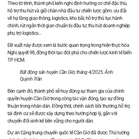
Theo tờ trình, thành phố kiến nghị định hướng cơ chế đặc thù,
hỗ trợ thu hút và giữ chân nhà đầu tư chiến lược gồm: ưu đãi
về hạ tầng giao thông, logistics, kho bãi; hỗ trợ thủ tục hành
chính, rút ngắn thời gian chuẩn bị đầu tư; thu hút doanh nghiệp
phụ trợ logistics…
Đề xuất này được xem là bước quan trọng trong hiện thực hóa
Nghị quyết 98, đồng thời tạo đột phá cho chiến lược kinh tế biển
TP HCM.
Bất động sản huyện Cần Giờ, tháng 4/2025. Ảnh:
Quỳnh Trần
Bên cạnh đó, thành phố sẽ huy động sự tham gia của chính
quyền huyện Cần Giờ trong công tác vận động, tạo sự đồng
thuận trong nhân dân. Đồng thời, chính sách bồi thường, hỗ trợ,
tái định cư sẽ được xây dựng theo hướng hợp lý, gắn với
chuyển đổi sinh kế bền vững cho người dân.
Dự án Cảng trung chuyển quốc tế Cần Giờ đã được Thủ tướng