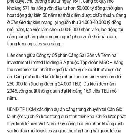
phê duyệt chủ trương đầu tư ngày 16/1. Cảng có quy mô
khoảng 571 ha, tổng vốn đầu tư hơn 50.000 tỷ đồng, thời gian
hoạt động dự kiến 50 năm từ thời điểm được chấp thuận. Cảng
ở Cần Giờ dự kiến mang lại nguồn thu 34.000-40.000 tỷ đồng
mỗi năm, tạo việc làm cho 6.000-8.000 nhân viên, lao động tại
cảng cùng hàng chục nghìn người phục vụ ở khối hậu cần,
trung tâm logistics sau cảng…
Liên danh giữa Công ty Cổ phần Cảng Sài Gòn và Terminal
Investment Limited Holding S.A (thuộc Tập đoàn MSC – hãng
tàu container lớn nhất thế giới) là đơn vị đề xuất thực hiện dự
án. Cảng được thiết kế để tiếp nhận tàu container siêu lớn đến
250.000 tấn (tương đương 24.000 TEU). Dự kiến đến năm
2045, công suất thông quan đạt khoảng 16,9 triệu TEU mỗi
năm.
UBND TP HCM xác định dự án cảng trung chuyển tại Cần Giờ
là nhiệm vụ chiến lược trong quá trình triển khai Chiến lược phát
triển kinh tế biển Việt Nam. Đây cũng là điểm nhấn khẳng định
vai trò đầu mối logistics và giao thương hàng hải quốc tế của