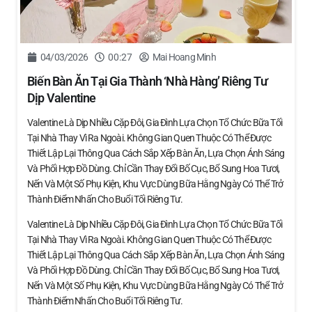
04/03/2026
00:27
Mai Hoang Minh
Biến Bàn Ăn Tại Gia Thành ‘nhà Hàng’ Riêng Tư
Dịp Valentine
Valentine Là Dịp Nhiều Cặp Đôi, Gia Đình Lựa Chọn Tổ Chức Bữa Tối
Tại Nhà Thay Vì Ra Ngoài. Không Gian Quen Thuộc Có Thể Được
Thiết Lập Lại Thông Qua Cách Sắp Xếp Bàn Ăn, Lựa Chọn Ánh Sáng
Và Phối Hợp Đồ Dùng. Chỉ Cần Thay Đổi Bố Cục, Bổ Sung Hoa Tươi,
Nến Và Một Số Phụ Kiện, Khu Vực Dùng Bữa Hằng Ngày Có Thể Trở
Thành Điểm Nhấn Cho Buổi Tối Riêng Tư.
Valentine Là Dịp Nhiều Cặp Đôi, Gia Đình Lựa Chọn Tổ Chức Bữa Tối
Tại Nhà Thay Vì Ra Ngoài. Không Gian Quen Thuộc Có Thể Được
Thiết Lập Lại Thông Qua Cách Sắp Xếp Bàn Ăn, Lựa Chọn Ánh Sáng
Và Phối Hợp Đồ Dùng. Chỉ Cần Thay Đổi Bố Cục, Bổ Sung Hoa Tươi,
Nến Và Một Số Phụ Kiện, Khu Vực Dùng Bữa Hằng Ngày Có Thể Trở
Thành Điểm Nhấn Cho Buổi Tối Riêng Tư.