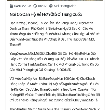
04/03/2026
06:02
Mai Hoang Minh
Nơi Có Căn Hộ Rẻ Hơn Ôtô Ở Trung Quốc
Hạc Cương (Hegang) Thuộc Tỉnh Hắc Long Giang, Được Mệnh
Danh Là Thành Phố Có Nhà Nhiều Hơn Người, Sau Khi Các Mỏ
Than Đóng Cửa Khiến Người Trẻ Rời Đi. Nhưng Gần Đây, Giá Nhà Rẻ
Đến “kinh Ngạc” Giúp Địa Phương Bắt Đầu Thu Hút Cư Dân Mới,
Theo
AP.
Yang Xuewei, Một Môi Giới, Cho Biết Giá Căn Hộ Hiện Rẻ Hơn Ôtô,
Giúp Việc Bán Hàng Rất Dễ Dàng. Cụ Thể, Chỉ Với 3.000 USD, Khách
Hàng Có Thể Tìm Mua Được Căn Hộ Một Phòng Ngủ. Trong Khi Đó,
Căn Hộ 4 Phòng Ngủ Giá Khoảng 13.000 USD.
Với Mức Giá Này, Anh Đã Bán Được Hơn 100 Căn Hộ Cho Khách
Hàng Khắp Cả Nước. Thậm Chí, Một Số Người Nước Ngoài Đã Liên
Hệ Khi Xem Các Video Tham Quan Nhà Trực Tuyến Của Anh. “Tôi
Không Biết Về Các Thành Phố Lớn, Tôi Chưa Bao Giờ Sống Ở Đó. Tôi
Chỉ Có Thể Nói Rằng Sống Ở Hạc Cương Rất Dễ Chịu”, Yang Mô Tả.
Theo
Reuters
, Những Người Mua Nhà Trung Quốc Với Ngân Sách Eo