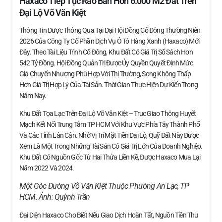
Haxaco Tiếp Tục Rao Bán Hơn 6.000 M2 Đất Trên
Đại Lộ Võ Văn Kiệt
Thông Tin Được Thông Qua Tại Đại Hội Đồng Cổ Đông Thường Niên
2026 Của Công Ty Cổ Phần Dịch Vụ Ô Tô Hàng Xanh (Haxaco) Mới
Đây. Theo Tài Liệu Trình Cổ Đông, Khu Đất Có Giá Trị Sổ Sách Hơn
542 Tỷ Đồng. Hội Đồng Quản Trị Được Ủy Quyền Quyết Định Mức
Giá Chuyển Nhượng Phù Hợp Với Thị Trường, Song Không Thấp
Hơn Giá Trị Hợp Lý Của Tài Sản. Thời Gian Thực Hiện Dự Kiến Trong
Năm Nay.
Khu Đất Tọa Lạc Trên Đại Lộ Võ Văn Kiệt – Trục Giao Thông Huyết
Mạch Kết Nối Trung Tâm TP HCM Với Khu Vực Phía Tây Thành Phố
Và Các Tỉnh Lân Cận. Nhờ Vị Trí Mặt Tiền Đại Lộ, Quỹ Đất Này Được
Xem Là Một Trong Những Tài Sản Có Giá Trị Lớn Của Doanh Nghiệp.
Khu Đất Có Nguồn Gốc Từ Hai Thửa Liền Kề, Được Haxaco Mua Lại
Năm 2022 Và 2024.
Một Góc Đường Võ Văn Kiệt Thuộc Phường An Lạc, TP
HCM. Ảnh:
Quỳnh Trần
Đại Diện Haxaco Cho Biết Nếu Giao Dịch Hoàn Tất, Nguồn Tiền Thu