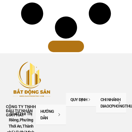
Xem thêm
QUY ĐỊNH
CHI NHÁNH
DIAOCPHONGTHU
CÔNG TY TNHH
ĐẦU TƯ NHÂN
HƯỚNG
Số 432 Lê Thị
GIA PHÁT
DẪN
Riêng, Phường
Thới An, Thành