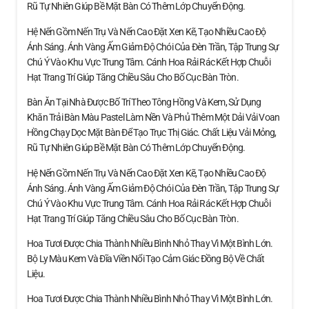
Rũ Tự Nhiên Giúp Bề Mặt Bàn Có Thêm Lớp Chuyển Động.
Hệ Nến Gồm Nến Trụ Và Nến Cao Đặt Xen Kẽ, Tạo Nhiều Cao Độ
Ánh Sáng. Ánh Vàng Ấm Giảm Độ Chói Của Đèn Trần, Tập Trung Sự
Chú Ý Vào Khu Vực Trung Tâm. Cánh Hoa Rải Rác Kết Hợp Chuỗi
Hạt Trang Trí Giúp Tăng Chiều Sâu Cho Bố Cục Bàn Tròn.
Bàn Ăn Tại Nhà Được Bố Trí Theo Tông Hồng Và Kem, Sử Dụng
Khăn Trải Bàn Màu Pastel Làm Nền Và Phủ Thêm Một Dải Vải Voan
Hồng Chạy Dọc Mặt Bàn Để Tạo Trục Thị Giác. Chất Liệu Vải Mỏng,
Rũ Tự Nhiên Giúp Bề Mặt Bàn Có Thêm Lớp Chuyển Động.
Hệ Nến Gồm Nến Trụ Và Nến Cao Đặt Xen Kẽ, Tạo Nhiều Cao Độ
Ánh Sáng. Ánh Vàng Ấm Giảm Độ Chói Của Đèn Trần, Tập Trung Sự
Chú Ý Vào Khu Vực Trung Tâm. Cánh Hoa Rải Rác Kết Hợp Chuỗi
Hạt Trang Trí Giúp Tăng Chiều Sâu Cho Bố Cục Bàn Tròn.
Hoa Tươi Được Chia Thành Nhiều Bình Nhỏ Thay Vì Một Bình Lớn.
Bộ Ly Màu Kem Và Đĩa Viền Nổi Tạo Cảm Giác Đồng Bộ Về Chất
Liệu.
Hoa Tươi Được Chia Thành Nhiều Bình Nhỏ Thay Vì Một Bình Lớn.