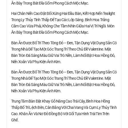
Ăn Bày Trong Bát Đĩa Gốm Phong Cách Mộc Mạc.
Hai Chân Nến Cao Đặt Đối Xứng Hai Đầu Bàn, Kết Hợp Nến Tealight
Trong Ly Thủy Tinh Thấp Để Tạo Các Lớp Sáng. Bình Hoa Trắng
Cắm Cao Vừa Phải, Không Che Tầm Nhìn Giữa Hai Vị Trí Ngồi. Món
Ăn Bày Trong Bát Đĩa Gốm Phong Cách Mộc Mạc.
Bàn Ăn Được Bố Trí Theo Tông Đỏ – Đen, Tận Dụng Vật Dụng Sẵn Có
Trong Nhà Để Tạo Một Góc Trang Trí Theo Chủ Đề Valentine. Mặt
Bàn Tròn Đá Sáng Màu Giữ Vai Trò Nền, Làm Nổi Bật Hoa Hồng Đỏ,
Nến Xoắn Và Phụ Kiện Ánh Kim.
Bàn Ăn Được Bố Trí Theo Tông Đỏ – Đen, Tận Dụng Vật Dụng Sẵn Có
Trong Nhà Để Tạo Một Góc Trang Trí Theo Chủ Đề Valentine. Mặt
Bàn Tròn Đá Sáng Màu Giữ Vai Trò Nền, Làm Nổi Bật Hoa Hồng Đỏ,
Nến Xoắn Và Phụ Kiện Ánh Kim.
Trung Tâm Bàn Đặt Khay Gỗ Nâng Cao Trái Cây, Bình Hoa Hồng
Thấp Bố Trí Lệch Bên, Cân Bằng Với Chai Vang Và Cụm Ly Thủy Tinh
Cao. Khăn Ăn Và Nơ Đỏ Đồng Bộ Với Gối Tựa Hình Trái Tim Trên
Ghế.