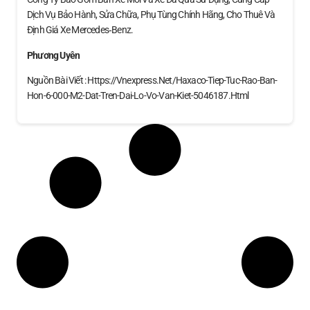
Dịch Vụ Bảo Hành, Sửa Chữa, Phụ Tùng Chính Hãng, Cho Thuê Và
Định Giá Xe Mercedes‑Benz.
Phương Uyên
Nguồn Bài Viết : Https://vnexpress.net/haxaco-Tiep-Tuc-Rao-Ban-
Hon-6-000-M2-Dat-Tren-Dai-Lo-Vo-Van-Kiet-5046187.html