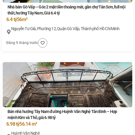
Nhà bán Gò Vấp – Góc 2 mặt tiền thoáng mát, gần chợ Tân Sơn, full nội
thất, hướng Tây Nam, Giá 6.4 tỷ
6.4 tỷ
56m²
Nguyễn Tư Giả, Phường 12, Quận Gò Vấp, Thành phố Hồ Chí Minh
Đăng 9 tháng trước
Bán nhà hướng Tây Nam đường Huỳnh Văn Nghệ Tân Bình – Hợp
mệnh Kim và Thổ, giá 6.98 tỷ
6.98 tỷ
56.14 m²
Huỳnh Văn Nghệ