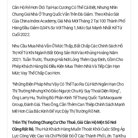
Căn Hộ Rẻ Hơn Ôtô Tại Hạc Cương Có Thể Cá Biệt, Nhưng Nhìn
Chung Giá Nhà Ở Trung Quốc Vẫn Trên Đà Giảm. Theo Khảo Sát
Của China Index Academy, Giá Nhà Mới Tháng 2 Tại 100 Thành Phố
Hàng Đầu Giảm 0,04% So Với Tháng 1, Mức Sụt Mạnh Nhất Kể Từ
Cuối 2022.
Nhu Cầu Mua Nhà Vẫn Ở Mức Thấp, Bất Chấp Các Chính Sách Hỗ
Trợ Kể Từ Khi Ngành Bất Động Sản Rơi Vào Khủng Hoảng Năm
2021. Tuần Trước, Thượng Hải Nới Lỏng Thêm Quy Định, Gồm Cho
Phép Khách Hàng Đủ Điều Kiện Mua Thêm Nhà Và Tiếp Cận Hạn
Mức Vay Thế Chấp Cao Hơn.
“Những Biện Pháp Như Vậy Có Thể Tạo Ra Cú Hích Ngắn Hạn Cho
Thị Trường Nhưng Khó Đảo Ngược Chu Kỳ Suy Thoái Diện Rộng”,
Ông Larry Hu, Trưởng Bộ Phận Kinh Tế Trung Quốc Tại Macquarie
Group, Đánh Giá. Theo Ông, Cần Thêm Can Thiệp Chính Sách Mạnh
Mẽ Hơn Của Bắc Kinh Để Vực Dậy Thị Trường Rõ Nét.
Trên Thị Trường Chung Cư Cho Thuê, Giá Căn Hộ
Một Số Nơi
Cũng Rất Rẻ
, Thu Hút Khách Hàng Muốn Thoát Khỏi Cuộc Sống Áp
Lực Công Việc Cao Và Chi Phí Đắt Đỏ Ở Các Thành Phố Lớn. Tại Khu