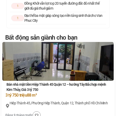
Đồng Khởi vẫn lọt top 20 tuyến đường đắt đỏ nhất thế
1
giới dù giá thuê giảm
Địa thế ba mặt giáp sông tạo nền tảng sinh thái cho Van
1
Phuc City
Bất động sản giành cho bạn
Bán nhà mặt tiền Hiệp Thành 45 Quận 12 – hướng Tây Bắc hợp mệnh
Kim Thủy, Giá 3 tỷ 750
3 tỷ 750 triệu
88 m²
Hiệp Thành 45, Phường Hiệp Thành, Quận 12, Thành phố Hồ Chí Minh
Đăng 9 tháng trước