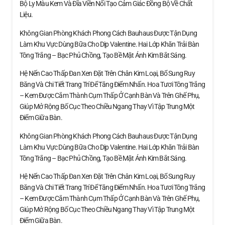
Bộ Ly Màu Kem Và Đĩa Viền Nổi Tạo Cảm Giác Đồng Bộ Về Chất
Liệu.
Không Gian Phòng Khách Phong Cách Bauhaus Được Tận Dụng
Làm Khu Vực Dùng Bữa Cho Dịp Valentine. Hai Lớp Khăn Trải Bàn
Tông Trắng – Bạc Phủ Chồng, Tạo Bề Mặt Ánh Kim Bắt Sáng.
Hệ Nến Cao Thấp Đan Xen Đặt Trên Chân Kim Loại, Bổ Sung Ruy
Băng Và Chi Tiết Trang Trí Để Tăng Điểm Nhấn. Hoa Tươi Tông Trắng
– Kem Được Cắm Thành Cụm Thấp Ở Cạnh Bàn Và Trên Ghế Phụ,
Giúp Mở Rộng Bố Cục Theo Chiều Ngang Thay Vì Tập Trung Một
Điểm Giữa Bàn.
Không Gian Phòng Khách Phong Cách Bauhaus Được Tận Dụng
Làm Khu Vực Dùng Bữa Cho Dịp Valentine. Hai Lớp Khăn Trải Bàn
Tông Trắng – Bạc Phủ Chồng, Tạo Bề Mặt Ánh Kim Bắt Sáng.
Hệ Nến Cao Thấp Đan Xen Đặt Trên Chân Kim Loại, Bổ Sung Ruy
Băng Và Chi Tiết Trang Trí Để Tăng Điểm Nhấn. Hoa Tươi Tông Trắng
– Kem Được Cắm Thành Cụm Thấp Ở Cạnh Bàn Và Trên Ghế Phụ,
Giúp Mở Rộng Bố Cục Theo Chiều Ngang Thay Vì Tập Trung Một
Điểm Giữa Bàn.