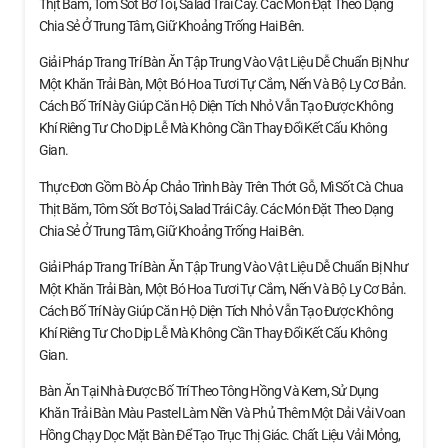
Thịt Băm, Tôm Sốt Bơ Tỏi, Salad Trái Cây. Các Món Đặt Theo Dạng
Chia Sẻ Ở Trung Tâm, Giữ Khoảng Trống Hai Bên.
Giải Pháp Trang Trí Bàn Ăn Tập Trung Vào Vật Liệu Dễ Chuẩn Bị Như
Một Khăn Trải Bàn, Một Bó Hoa Tươi Tự Cắm, Nến Và Bộ Ly Cơ Bản.
Cách Bố Trí Này Giúp Căn Hộ Diện Tích Nhỏ Vẫn Tạo Được Không
Khí Riêng Tư Cho Dịp Lễ Mà Không Cần Thay Đổi Kết Cấu Không
Gian.
Thực Đơn Gồm Bò Áp Chảo Trình Bày Trên Thớt Gỗ, Mì Sốt Cà Chua
Thịt Băm, Tôm Sốt Bơ Tỏi, Salad Trái Cây. Các Món Đặt Theo Dạng
Chia Sẻ Ở Trung Tâm, Giữ Khoảng Trống Hai Bên.
Giải Pháp Trang Trí Bàn Ăn Tập Trung Vào Vật Liệu Dễ Chuẩn Bị Như
Một Khăn Trải Bàn, Một Bó Hoa Tươi Tự Cắm, Nến Và Bộ Ly Cơ Bản.
Cách Bố Trí Này Giúp Căn Hộ Diện Tích Nhỏ Vẫn Tạo Được Không
Khí Riêng Tư Cho Dịp Lễ Mà Không Cần Thay Đổi Kết Cấu Không
Gian.
Bàn Ăn Tại Nhà Được Bố Trí Theo Tông Hồng Và Kem, Sử Dụng
Khăn Trải Bàn Màu Pastel Làm Nền Và Phủ Thêm Một Dải Vải Voan
Hồng Chạy Dọc Mặt Bàn Để Tạo Trục Thị Giác. Chất Liệu Vải Mỏng,