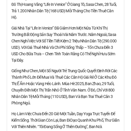
Đô Thị Hoang Vắng “Life In Venice” Ở Giang Tô, Sasa Chen, 28 Tuổi,
Trả 1.200 Nhân Dân Tệ (168 USD) Mỗi Tháng Cho Tiền Thuê Căn
Hộ.
Giá Nhà Tại “Life In Venice” Đã Giảm Hơn Một Nửa Từ Khi Thị
Trường Bất Động Sản Suy Thoái Vài Năm Trước. Năm Ngoái, Sasa
Chen Nghỉ Việc Với Số Tiền Tiết Kiệm 2 Triệu Nhân Dân Tệ (290.000
USD). Với Giá Thuê Nhà Và Chi Phí Sống Thấp – Tốn Chưa Đến 3
USD Cho Bữa Trưa – Chen Tính Toán Rằng Có Thể Nghỉ Hưu Sớm
Tại Đây.
Giống Như Chen, Một Số Người Trẻ Trung Quốc Quyết Định Rời Các
Thành Phố Lớn Để Mua Và Thuê Các Căn Hộ Giá Rẻ Ở Các Khu Đô
Thị Ế Ẩm Hoặc Vùng Hẻo Lánh. Mùa Hè 2025, Ban Zhao, 29 Tuổi,
Chuyển Đến Một Thị Trấn Nhỏ Ở Tỉnh Vân Nam. Ở Đó, Chỉ Với 800
Nhân Dân Tệ Mỗi Tháng (110 USD), Ban Và Bạn Trai Thuê Căn 3
Phòng Ngủ.
Họ Làm Việc Chưa Đến 20 Giờ Một Tuần, Dạy Yoga Trực Tuyến Để
Kiếm Sống. Thời Gian Còn Lại, Ban Đi Dạo Quanh Khu Phố, Thư Giãn
Với Thiên Nhiên. “Tôi Đang Sống Ở Thiên Đường”, Ban Nói.