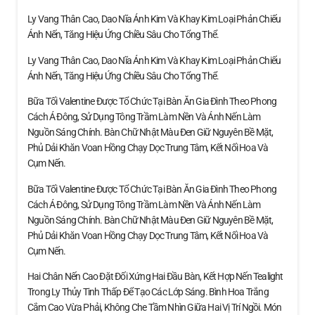
Ly Vang Thân Cao, Dao Nĩa Ánh Kim Và Khay Kim Loại Phản Chiếu
Ánh Nến, Tăng Hiệu Ứng Chiều Sâu Cho Tổng Thể.
Ly Vang Thân Cao, Dao Nĩa Ánh Kim Và Khay Kim Loại Phản Chiếu
Ánh Nến, Tăng Hiệu Ứng Chiều Sâu Cho Tổng Thể.
Bữa Tối Valentine Được Tổ Chức Tại Bàn Ăn Gia Đình Theo Phong
Cách Á Đông, Sử Dụng Tông Trầm Làm Nền Và Ánh Nến Làm
Nguồn Sáng Chính. Bàn Chữ Nhật Màu Đen Giữ Nguyên Bề Mặt,
Phủ Dải Khăn Voan Hồng Chạy Dọc Trung Tâm, Kết Nối Hoa Và
Cụm Nến.
Bữa Tối Valentine Được Tổ Chức Tại Bàn Ăn Gia Đình Theo Phong
Cách Á Đông, Sử Dụng Tông Trầm Làm Nền Và Ánh Nến Làm
Nguồn Sáng Chính. Bàn Chữ Nhật Màu Đen Giữ Nguyên Bề Mặt,
Phủ Dải Khăn Voan Hồng Chạy Dọc Trung Tâm, Kết Nối Hoa Và
Cụm Nến.
Hai Chân Nến Cao Đặt Đối Xứng Hai Đầu Bàn, Kết Hợp Nến Tealight
Trong Ly Thủy Tinh Thấp Để Tạo Các Lớp Sáng. Bình Hoa Trắng
Cắm Cao Vừa Phải, Không Che Tầm Nhìn Giữa Hai Vị Trí Ngồi. Món