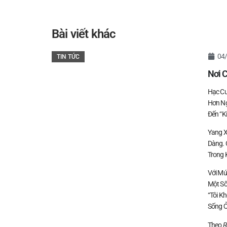
Bài viết khác
04
TIN TỨC
Nơi 
Hạc Cư
Hơn Ng
Đến “k
Yang X
Dàng. 
Trong 
Với Mứ
Một Số
“Tôi K
Sống Ở
Theo
R