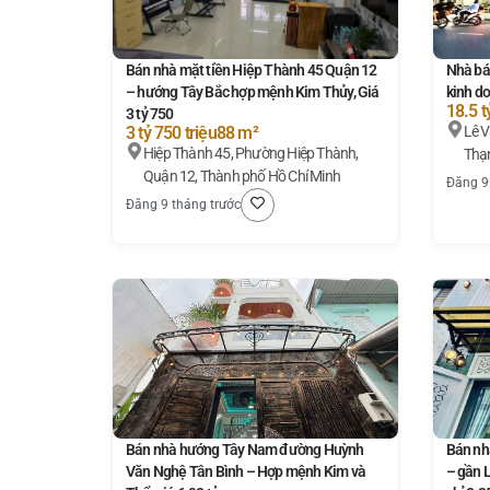
Bán nhà mặt tiền Hiệp Thành 45 Quận 12
Nhà bá
– hướng Tây Bắc hợp mệnh Kim Thủy, Giá
kinh do
18.5 t
3 tỷ 750
3 tỷ 750 triệu
88 m²
Lê Văn Thọ, Phường 
Hiệp Thành 45, Phường Hiệp Thành,
Thạn
Quận 12, Thành phố Hồ Chí Minh
Đăng 9
Đăng 9 tháng trước
Bán nhà hướng Tây Nam đường Huỳnh
Bán nh
Văn Nghệ Tân Bình – Hợp mệnh Kim và
– gần 