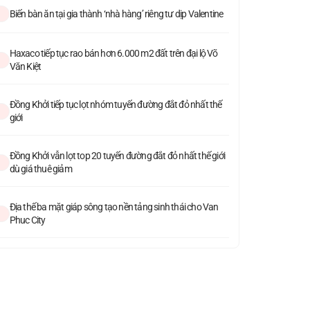
Biến bàn ăn tại gia thành ‘nhà hàng’ riêng tư dịp Valentine
Haxaco tiếp tục rao bán hơn 6.000 m2 đất trên đại lộ Võ
Văn Kiệt
Đồng Khởi tiếp tục lọt nhóm tuyến đường đắt đỏ nhất thế
giới
Đồng Khởi vẫn lọt top 20 tuyến đường đắt đỏ nhất thế giới
dù giá thuê giảm
Địa thế ba mặt giáp sông tạo nền tảng sinh thái cho Van
Phuc City