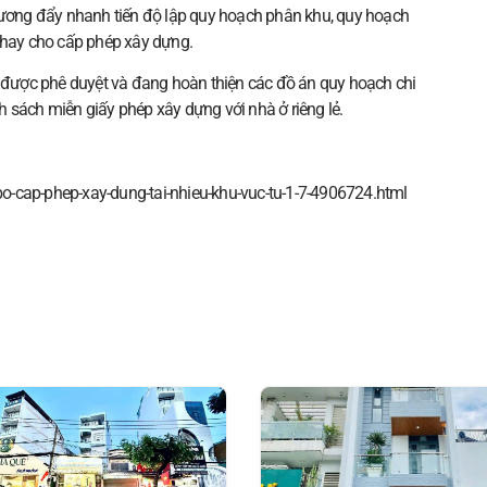
ơng đẩy nhanh tiến độ lập quy hoạch phân khu, quy hoạch
g thay cho cấp phép xây dựng.
được phê duyệt và đang hoàn thiện các đồ án quy hoạch chi
ính sách miễn giấy phép xây dựng với nhà ở riêng lẻ.
-bo-cap-phep-xay-dung-tai-nhieu-khu-vuc-tu-1-7-4906724.html