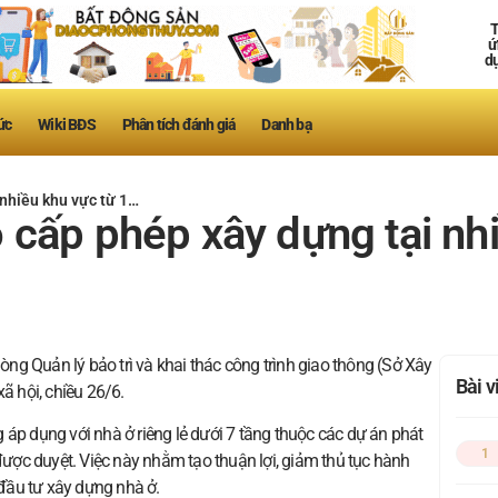
T
ứ
d
ức
Wiki BĐS
Phân tích đánh giá
Danh bạ
nhiều khu vực từ 1…
cấp phép xây dựng tại nhi
g Quản lý bảo trì và khai thác công trình giao thông (Sở Xây
Bài 
ã hội, chiều 26/6.
 áp dụng với nhà ở riêng lẻ dưới 7 tầng thuộc các dự án phát
1
 được duyệt. Việc này nhằm tạo thuận lợi, giảm thủ tục hành
 đầu tư xây dựng nhà ở.