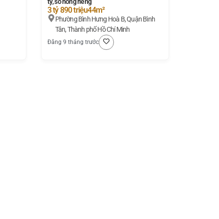
tỷ, sổ hồng riêng
3 tỷ 890 triệu
44m²
Phường Bình Hưng Hoà B, Quận Bình
Tân, Thành phố Hồ Chí Minh
Đăng 9 tháng trước