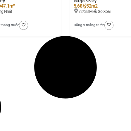
5 tỷ
lầu giá 5.68 tỷ
ỷ
47.1m²
5.68 tỷ
52m2
ng Nhất
72/3B Miếu Gò Xoài
 tháng trước
Đăng 9 tháng trước