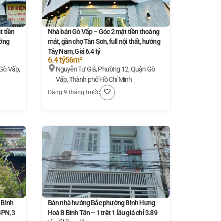
 tiền
Nhà bán Gò Vấp – Góc 2 mặt tiền thoáng
ướng
mát, gần chợ Tân Sơn, full nội thất, hướng
Tây Nam, Giá 6.4 tỷ
6.4 tỷ
56m²
Gò Vấp,
Nguyễn Tư Giả, Phường 12, Quận Gò
Vấp, Thành phố Hồ Chí Minh
Đăng 9 tháng trước
 Bình
Bán nhà hướng Bắc phường Bình Hưng
4PN, 3
Hoà B Bình Tân – 1 trệt 1 lầu giá chỉ 3.89