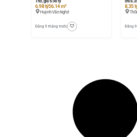
Thổ, giá 6.98 tỷ
chỉ 8.3
6.98 tỷ
56.14 m²
8.35 t
Huỳnh Văn Nghệ
Thố
Đăng 9 tháng trước
Đăng 9