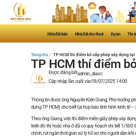
Nhà đất bán
Nhà đất cho thuê
Dự án
Tin t
Trang chủ
/
TP HCM thí điểm bỏ cấp phép xây dựng tại 
TP HCM thí điểm bỏ 
Được đăng bởi
admin_diaoc
Cập nhập lần cuối vào
18/07/2025 14:00
Thông tin được ông Nguyễn Kiên Giang, Phó trưởng phòn
dựng TP HCM) cho biết tại họp báo tình hình kinh tế – x
Theo ông Giang, việc thí điểm miễn giấy phép xây dựng
triển đô thị hoặc nhà ở đã có quy hoạch chi tiết 1/500
chính, rút ngắn thời gian xử lý hồ sơ cho người dân khi