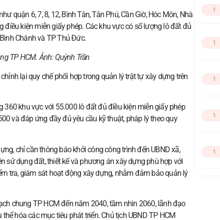
1
ư quận 6, 7, 8, 12, Bình Tân, Tân Phú, Cần Giờ, Hóc Môn, Nhà
điều kiện miễn giấy phép. Các khu vực có số lượng lô đất đủ
, Bình Chánh và TP Thủ Đức.
1
đông TP HCM. Ảnh:
Quỳnh Trần
nh lại quy chế phối hợp trong quản lý trật tự xây dựng trên
1
360 khu vực với 55.000 lô đất đủ điều kiện miễn giấy phép
1
500 và đáp ứng đầy đủ yêu cầu kỹ thuật, pháp lý theo quy
dựng, chỉ cần thông báo khởi công công trình đến UBND xã,
1
 sử dụng đất, thiết kế và phương án xây dựng phù hợp với
ểm tra, giám sát hoạt động xây dựng, nhằm đảm bảo quản lý
 hoạch chung TP HCM đến năm 2040, tầm nhìn 2060, lãnh đạo
 thể hóa các mục tiêu phát triển. Chủ tịch UBND TP HCM