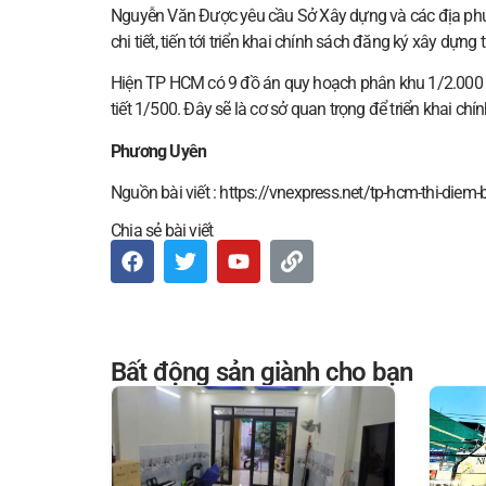
Nguyễn Văn Được yêu cầu Sở Xây dựng và các địa phư
chi tiết, tiến tới triển khai chính sách đăng ký xây dựn
Hiện TP HCM có 9 đồ án quy hoạch phân khu 1/2.000 
tiết 1/500. Đây sẽ là cơ sở quan trọng để triển khai ch
Phương Uyên
Nguồn bài viết : https://vnexpress.net/tp-hcm-thi-diem
Chia sẻ bài viết
Bất động sản giành cho bạn