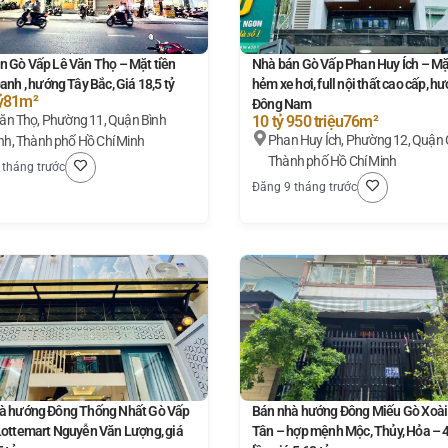
n Gò Vấp Lê Văn Thọ – Mặt tiền
Nhà bán Gò Vấp Phan Huy Ích – Mặt
anh , hướng Tây Bắc, Giá 18,5 tỷ
hẻm xe hơi, full nội thất cao cấp, h
ỷ
81m²
Đông Nam
11, Quận Bình
10 tỷ 950 triệu
76m²
Phan Huy Ích, Phường 12, Quận 
h, Thành phố Hồ Chí Minh
Thành phố Hồ Chí Minh
 tháng trước
Đăng 9 tháng trước
à hướng Đông Thống Nhất Gò Vấp
Bán nhà hướng Đông Miếu Gò Xoài
Lottemart Nguyễn Văn Lượng, giá
Tân – hợp mệnh Mộc, Thủy, Hỏa – 