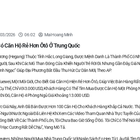
/03/2026
06:02
Mai Hoang Minh
Có Căn Hộ Rẻ Hơn Ôtô Ở Trung Quốc
ơng (Hegang) Thuộc Tỉnh Hắc Long Giang, Được Mệnh Danh Là Thành Phố Có Nh
ười, Sau Khi Các Mỏ Than Đóng Cửa Khiến Người Trẻ Rời Đi. Nhưng Gần Đây, Giá 
inh Ngạc” Giúp Địa Phương Bắt Đầu Thu Hút Cư Dân Mới, Theo
AP.
uewei, Một Môi Giới, Cho Biết Giá Căn Hộ Hiện Rẻ Hơn Ôtô, Giúp Việc Bán Hàng Rất
Cụ Thể, Chỉ Với 3.000 USD, Khách Hàng Có Thể Tìm Mua Được Căn Hộ Một Phòng 
Khi Đó, Căn Hộ 4 Phòng Ngủ Giá Khoảng 13.000 USD.
c Giá Này, Anh Đã Bán Được Hơn 100 Căn Hộ Cho Khách Hàng Khắp Cả Nước. Th
 Người Nước Ngoài Đã Liên Hệ Khi Xem Các Video Tham Quan Nhà Trực Tuyến Củ
hông Biết Về Các Thành Phố Lớn, Tôi Chưa Bao Giờ Sống Ở Đó. Tôi Chỉ Có Thể Nói R
 Hạc Cương Rất Dễ Chịu”, Yang Mô Tả.
euters
, Những Người Mua Nhà Trung Quốc Với Ngân Sách Eo Hẹp Từ Lâu Đã Tìm 