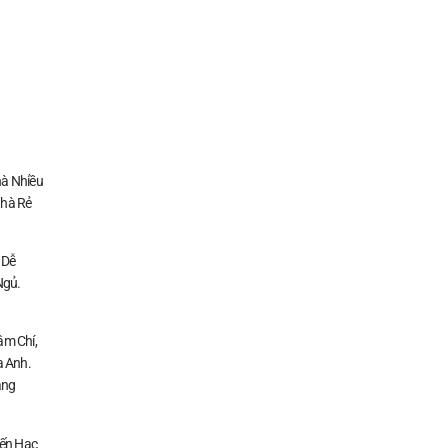
à Nhiều
Nhà Rẻ
 Dễ
Ngủ.
ậm Chí,
a Anh.
ằng
Đến Hạc