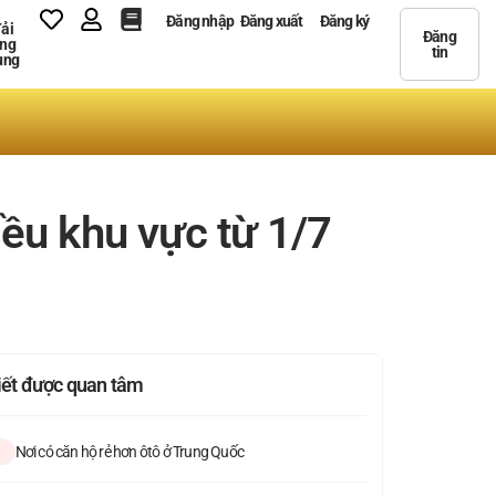
Đăng nhập
Đăng xuất
Đăng ký
ải
Đăng
ng
tin
ụng
ều khu vực từ 1/7
viết được quan tâm
Nơi có căn hộ rẻ hơn ôtô ở Trung Quốc