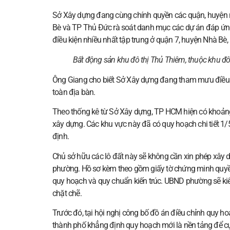
Sở Xây dựng đang cùng chính quyền các quận, huyện nh
Bè và TP Thủ Đức rà soát danh mục các dự án đáp ứng 
điều kiện nhiều nhất tập trung ở quận 7, huyện Nhà Bè
Bất động sản khu đô thị Thủ Thiêm, thuộc khu 
Ông Giang cho biết Sở Xây dựng đang tham mưu điều chỉ
toàn địa bàn.
Theo thống kê từ Sở Xây dựng, TP HCM hiện có khoảng 
xây dựng. Các khu vực này đã có quy hoạch chi tiết 1/
định.
Chủ sở hữu các lô đất này sẽ không cần xin phép xây 
phường. Hồ sơ kèm theo gồm giấy tờ chứng minh quyền
quy hoạch và quy chuẩn kiến trúc. UBND phường sẽ ki
chặt chẽ.
Trước đó, tại hội nghị công bố đồ án điều chỉnh quy
thành phố khẳng định quy hoạch mới là nền tảng để cụ