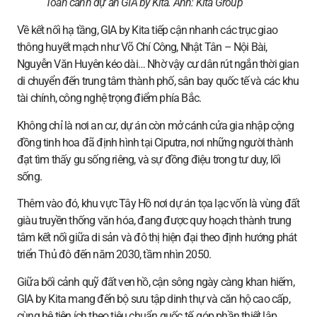
Toàn cảnh dự án GIA by Kita. Ảnh:
Kita Group
Về kết nối hạ tầng, GIA by Kita tiếp cận nhanh các trục giao
thông huyết mạch như Võ Chí Công, Nhật Tân – Nội Bài,
Nguyễn Văn Huyên kéo dài… Nhờ vậy cư dân rút ngắn thời gian
di chuyển đến trung tâm thành phố, sân bay quốc tế và các khu
tài chính, công nghệ trọng điểm phía Bắc.
Không chỉ là nơi an cư, dự án còn mở cánh cửa gia nhập cộng
đồng tinh hoa đã định hình tại Ciputra, nơi những người thành
đạt tìm thấy gu sống riêng, và sự đồng điệu trong tư duy, lối
sống.
Thêm vào đó, khu vực Tây Hồ nơi dự án tọa lạc vốn là vùng đất
giàu truyền thống văn hóa, đang được quy hoạch thành trung
tâm kết nối giữa di sản và đô thị hiện đại theo định hướng phát
triển Thủ đô đến năm 2030, tầm nhìn 2050.
Giữa bối cảnh quỹ đất ven hồ, cận sông ngày càng khan hiếm,
GIA by Kita mang đến bộ sưu tập dinh thự và căn hộ cao cấp,
cùng hệ tiện ích theo tiêu chuẩn quốc tế, góp phần thiết lập