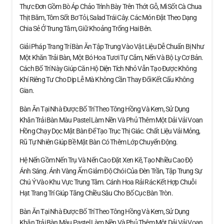
Thực Đơn Gồm Bò Áp Chảo Trình Bày Trên Thớt Gỗ, Mì Sốt Cà Chua
Thịt Băm, Tôm Sốt Bơ Tỏi, Salad Trái Cây. Các Món Đặt Theo Dạng
Chia Sẻ Ở Trung Tâm, Giữ Khoảng Trống Hai Bên.
Giải Pháp Trang Trí Bàn Ăn Tập Trung Vào Vật Liệu Dễ Chuẩn Bị Như
Một Khăn Trải Bàn, Một Bó Hoa Tươi Tự Cắm, Nến Và Bộ Ly Cơ Bản.
Cách Bố Trí Này Giúp Căn Hộ Diện Tích Nhỏ Vẫn Tạo Được Không
Khí Riêng Tư Cho Dịp Lễ Mà Không Cần Thay Đổi Kết Cấu Không
Gian.
Bàn Ăn Tại Nhà Được Bố Trí Theo Tông Hồng Và Kem, Sử Dụng
Khăn Trải Bàn Màu Pastel Làm Nền Và Phủ Thêm Một Dải Vải Voan
Hồng Chạy Dọc Mặt Bàn Để Tạo Trục Thị Giác. Chất Liệu Vải Mỏng,
Rũ Tự Nhiên Giúp Bề Mặt Bàn Có Thêm Lớp Chuyển Động.
Hệ Nến Gồm Nến Trụ Và Nến Cao Đặt Xen Kẽ, Tạo Nhiều Cao Độ
Ánh Sáng. Ánh Vàng Ấm Giảm Độ Chói Của Đèn Trần, Tập Trung Sự
Chú Ý Vào Khu Vực Trung Tâm. Cánh Hoa Rải Rác Kết Hợp Chuỗi
Hạt Trang Trí Giúp Tăng Chiều Sâu Cho Bố Cục Bàn Tròn.
Bàn Ăn Tại Nhà Được Bố Trí Theo Tông Hồng Và Kem, Sử Dụng
Khăn Trải Bàn Màu Pastel Làm Nền Và Phủ Thêm Một Dải Vải Voan