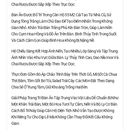
Chai Rượu Được Sắp Xếp Theo Trục Dọc.
Bàn Ăn Được Bố Trí Trong Căn Hộ 55 M2 Cải Tạo Từ Nhà Cũ, Sử
Dụng Tông Trắng Làm Chủ Đạo Để Tạo Điểm Nhấn Trong Không
Gian Nhỏ. Khăn Trải Bàn Trắng Phủ Kín Bàn Tròn, Giúp Làm Nền
Cho Cụm Hoa Hồng Và Đồ Ăn Trên Bàn. Bình Thủy Tinh Trong Suốt
Và Cách Cắm Gọn Giúp Bình Hoa Không Bị Nặng Nề.
Hệ Chiếu Sáng Kết Hợp Ánh Nến, Tạo Nhiều Lớp Sáng Và Tập Trung
Ánh Nhìn Vào Khu Vực Giữa Bàn. Ly Thủy Tinh Cao, Dao Nĩa Inox Và
Chai Rượu Được Sắp Xếp Theo Trục Dọc.
Thực Đơn Gồm Bò Áp Chảo Trình Bày Trên Thớt Gỗ, Mì Sốt Cà Chua
Thịt Băm, Tôm Sốt Bơ Tỏi, Salad Trái Cây. Các Món Đặt Theo Dạng
Chia Sẻ Ở Trung Tâm, Giữ Khoảng Trống Hai Bên.
Giải Pháp Trang Trí Bàn Ăn Tập Trung Vào Vật Liệu Dễ Chuẩn Bị Như
Một Khăn Trải Bàn, Một Bó Hoa Tươi Tự Cắm, Nến Và Bộ Ly Cơ Bản.
Cách Bố Trí Này Giúp Căn Hộ Diện Tích Nhỏ Vẫn Tạo Được Không
Khí Riêng Tư Cho Dịp Lễ Mà Không Cần Thay Đổi Kết Cấu Không
Gian.