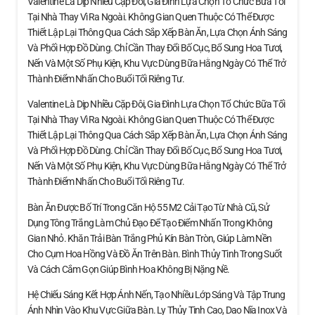
Valentine Là Dịp Nhiều Cặp Đôi, Gia Đình Lựa Chọn Tổ Chức Bữa Tối
Tại Nhà Thay Vì Ra Ngoài. Không Gian Quen Thuộc Có Thể Được
Thiết Lập Lại Thông Qua Cách Sắp Xếp Bàn Ăn, Lựa Chọn Ánh Sáng
Và Phối Hợp Đồ Dùng. Chỉ Cần Thay Đổi Bố Cục, Bổ Sung Hoa Tươi,
Nến Và Một Số Phụ Kiện, Khu Vực Dùng Bữa Hằng Ngày Có Thể Trở
Thành Điểm Nhấn Cho Buổi Tối Riêng Tư.
Valentine Là Dịp Nhiều Cặp Đôi, Gia Đình Lựa Chọn Tổ Chức Bữa Tối
Tại Nhà Thay Vì Ra Ngoài. Không Gian Quen Thuộc Có Thể Được
Thiết Lập Lại Thông Qua Cách Sắp Xếp Bàn Ăn, Lựa Chọn Ánh Sáng
Và Phối Hợp Đồ Dùng. Chỉ Cần Thay Đổi Bố Cục, Bổ Sung Hoa Tươi,
Nến Và Một Số Phụ Kiện, Khu Vực Dùng Bữa Hằng Ngày Có Thể Trở
Thành Điểm Nhấn Cho Buổi Tối Riêng Tư.
Bàn Ăn Được Bố Trí Trong Căn Hộ 55 M2 Cải Tạo Từ Nhà Cũ, Sử
Dụng Tông Trắng Làm Chủ Đạo Để Tạo Điểm Nhấn Trong Không
Gian Nhỏ. Khăn Trải Bàn Trắng Phủ Kín Bàn Tròn, Giúp Làm Nền
Cho Cụm Hoa Hồng Và Đồ Ăn Trên Bàn. Bình Thủy Tinh Trong Suốt
Và Cách Cắm Gọn Giúp Bình Hoa Không Bị Nặng Nề.
Hệ Chiếu Sáng Kết Hợp Ánh Nến, Tạo Nhiều Lớp Sáng Và Tập Trung
Ánh Nhìn Vào Khu Vực Giữa Bàn. Ly Thủy Tinh Cao, Dao Nĩa Inox Và