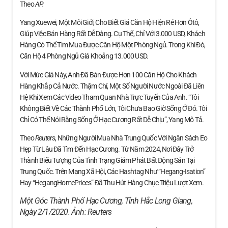
Theo
AP.
Yang Xuewei, Một Môi Giới, Cho Biết Giá Căn Hộ Hiện Rẻ Hơn Ôtô,
Giúp Việc Bán Hàng Rất Dễ Dàng. Cụ Thể, Chỉ Với 3.000 USD, Khách
Hàng Có Thể Tìm Mua Được Căn Hộ Một Phòng Ngủ. Trong Khi Đó,
Căn Hộ 4 Phòng Ngủ Giá Khoảng 13.000 USD.
Với Mức Giá Này, Anh Đã Bán Được Hơn 100 Căn Hộ Cho Khách
Hàng Khắp Cả Nước. Thậm Chí, Một Số Người Nước Ngoài Đã Liên
Hệ Khi Xem Các Video Tham Quan Nhà Trực Tuyến Của Anh. “Tôi
Không Biết Về Các Thành Phố Lớn, Tôi Chưa Bao Giờ Sống Ở Đó. Tôi
Chỉ Có Thể Nói Rằng Sống Ở Hạc Cương Rất Dễ Chịu”, Yang Mô Tả.
Theo
Reuters
, Những Người Mua Nhà Trung Quốc Với Ngân Sách Eo
Hẹp Từ Lâu Đã Tìm Đến Hạc Cương. Từ Năm 2024, Nơi Đây Trở
Thành Biểu Tượng Của Tình Trạng Giảm Phát Bất Động Sản Tại
Trung Quốc. Trên Mạng Xã Hội, Các Hashtag Như “Hegang-Isation”
Hay “HegangHomePrices” Đã Thu Hút Hàng Chục Triệu Lượt Xem.
Một Góc Thành Phố Hạc Cương, Tỉnh Hắc Long Giang,
Ngày 2/1/2020. Ảnh:
Reuters