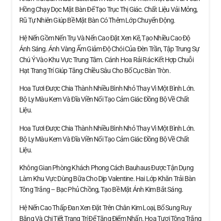
Hồng Chạy Dọc Mặt Bàn Để Tạo Trục Thị Giác. Chất Liệu Vải Mỏng,
Rũ Tự Nhiên Giúp Bề Mặt Bàn Có Thêm Lớp Chuyển Động.
Hệ Nến Gồm Nến Trụ Và Nến Cao Đặt Xen Kẽ, Tạo Nhiều Cao Độ
Ánh Sáng. Ánh Vàng Ấm Giảm Độ Chói Của Đèn Trần, Tập Trung Sự
Chú Ý Vào Khu Vực Trung Tâm. Cánh Hoa Rải Rác Kết Hợp Chuỗi
Hạt Trang Trí Giúp Tăng Chiều Sâu Cho Bố Cục Bàn Tròn.
Hoa Tươi Được Chia Thành Nhiều Bình Nhỏ Thay Vì Một Bình Lớn.
Bộ Ly Màu Kem Và Đĩa Viền Nổi Tạo Cảm Giác Đồng Bộ Về Chất
Liệu.
Hoa Tươi Được Chia Thành Nhiều Bình Nhỏ Thay Vì Một Bình Lớn.
Bộ Ly Màu Kem Và Đĩa Viền Nổi Tạo Cảm Giác Đồng Bộ Về Chất
Liệu.
Không Gian Phòng Khách Phong Cách Bauhaus Được Tận Dụng
Làm Khu Vực Dùng Bữa Cho Dịp Valentine. Hai Lớp Khăn Trải Bàn
Tông Trắng – Bạc Phủ Chồng, Tạo Bề Mặt Ánh Kim Bắt Sáng.
Hệ Nến Cao Thấp Đan Xen Đặt Trên Chân Kim Loại, Bổ Sung Ruy
Băng Và Chi Tiết Trang Trí Để Tăng Điểm Nhấn. Hoa Tươi Tông Trắng