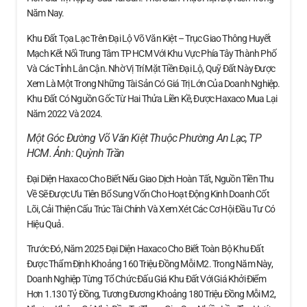
Năm Nay.
Khu Đất Tọa Lạc Trên Đại Lộ Võ Văn Kiệt – Trục Giao Thông Huyết
Mạch Kết Nối Trung Tâm TP HCM Với Khu Vực Phía Tây Thành Phố
Và Các Tỉnh Lân Cận. Nhờ Vị Trí Mặt Tiền Đại Lộ, Quỹ Đất Này Được
Xem Là Một Trong Những Tài Sản Có Giá Trị Lớn Của Doanh Nghiệp.
Khu Đất Có Nguồn Gốc Từ Hai Thửa Liền Kề, Được Haxaco Mua Lại
Năm 2022 Và 2024.
Một Góc Đường Võ Văn Kiệt Thuộc Phường An Lạc, TP
HCM. Ảnh:
Quỳnh Trần
Đại Diện Haxaco Cho Biết Nếu Giao Dịch Hoàn Tất, Nguồn Tiền Thu
Về Sẽ Được Ưu Tiên Bổ Sung Vốn Cho Hoạt Động Kinh Doanh Cốt
Lõi, Cải Thiện Cấu Trúc Tài Chính Và Xem Xét Các Cơ Hội Đầu Tư Có
Hiệu Quả.
Trước Đó, Năm 2025 Đại Diện Haxaco Cho Biết Toàn Bộ Khu Đất
Được Thẩm Định Khoảng 160 Triệu Đồng Mỗi M2. Trong Năm Này,
Doanh Nghiệp Từng Tổ Chức Đấu Giá Khu Đất Với Giá Khởi Điểm
Hơn 1.130 Tỷ Đồng, Tương Đương Khoảng 180 Triệu Đồng Mỗi M2,