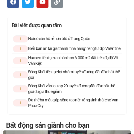
Bài viết được quan tâm
Nơi có căn hộ rẻ hơn ôtô ở Trung Quốc
1
Biến bàn ăn tại gia thành ‘nhà hàng’ riêng tư dịp Valentine
1
Haxaco tiếp tục rao bán hơn 6.000 m2 đất trên đại lộ Võ
1
Văn Kiệt
Đồng Khởi tiếp tục lọt nhóm tuyến đường đắt đỏ nhất thế
1
giới
Đồng Khởi vẫn lọt top 20 tuyến đường đắt đỏ nhất thế
1
giới dù giá thuê giảm
Địa thế ba mặt giáp sông tạo nền tảng sinh thái cho Van
1
Phuc City
Bất động sản giành cho bạn