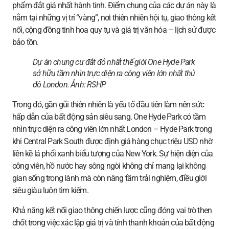
phẩm đắt giá nhất hành tinh. Điểm chung của các dự án này là
nằm tại những vị trí “vàng”, nơi thiên nhiên hội tụ, giao thông kết
nối, cộng đồng tinh hoa quy tụ và giá trị văn hóa – lịch sử được
bảo tồn.
Dự án chung cư đắt đỏ nhất thế giới One Hyde Park
sở hữu tầm nhìn trực diện ra công viên lớn nhất thủ
đô London. Ảnh:
RSHP
Trong đó, gần gũi thiên nhiên là yếu tố đầu tiên làm nên sức
hấp dẫn của bất động sản siêu sang. One Hyde Park có tầm
nhìn trực diện ra công viên lớn nhất London – Hyde Park trong
khi Central Park South được định giá hàng chục triệu USD nhờ
liền kề lá phổi xanh biểu tượng của New York. Sự hiện diện của
công viên, hồ nước hay sông ngòi không chỉ mang lại không
gian sống trong lành mà còn nâng tầm trải nghiệm, điều giới
siêu giàu luôn tìm kiếm.
Khả năng kết nối giao thông chiến lược cũng đóng vai trò then
chốt trong việc xác lập giá trị và tính thanh khoản của bất động