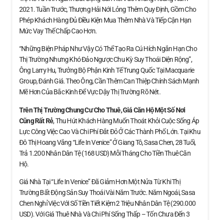
2021. Tuần Trước, Thượng Hải Nới Lỏng Thêm Quy Định, Gồm Cho
Phép Khách Hàng Đủ Điều Kiện Mua Thêm Nhà Và Tiếp Cận Hạn
Mức Vay Thế Chấp Cao Hơn.
“Những Biện Pháp Như Vậy Có Thể Tạo Ra Cú Hích Ngắn Hạn Cho
Thị Trường Nhưng Khó Đảo Ngược Chu Kỳ Suy Thoái Diện Rộng”,
Ông Larry Hu, Trưởng Bộ Phận Kinh Tế Trung Quốc Tại Macquarie
Group, Đánh Giá. Theo Ông, Cần Thêm Can Thiệp Chính Sách Mạnh
Mẽ Hơn Của Bắc Kinh Để Vực Dậy Thị Trường Rõ Nét.
Trên Thị Trường Chung Cư Cho Thuê, Giá Căn Hộ
Một Số Nơi
Cũng Rất Rẻ
, Thu Hút Khách Hàng Muốn Thoát Khỏi Cuộc Sống Áp
Lực Công Việc Cao Và Chi Phí Đắt Đỏ Ở Các Thành Phố Lớn. Tại Khu
Đô Thị Hoang Vắng “Life In Venice” Ở Giang Tô, Sasa Chen, 28 Tuổi,
Trả 1.200 Nhân Dân Tệ (168 USD) Mỗi Tháng Cho Tiền Thuê Căn
Hộ.
Giá Nhà Tại “Life In Venice” Đã Giảm Hơn Một Nửa Từ Khi Thị
Trường Bất Động Sản Suy Thoái Vài Năm Trước. Năm Ngoái, Sasa
Chen Nghỉ Việc Với Số Tiền Tiết Kiệm 2 Triệu Nhân Dân Tệ (290.000
USD). Với Giá Thuê Nhà Và Chi Phí Sống Thấp – Tốn Chưa Đến 3