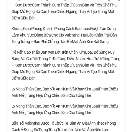
– Kem Được Cắm Thành Cụm Thấp Ở Cạnh Bàn Và Trên Ghế Phụ,
Giúp Mở Rộng Bố Cục Theo Chiều Ngang Thay Vì Tập Trung Một
Điểm Giữa Bàn.
Không Gian Phòng Khách Phong Cách Bauhaus Được Tận Dụng
Làm Khu Vực Dùng Bữa Cho Dịp Valentine. Hai Lớp Khăn Trải Bàn
Tông Trắng – Bạc Phủ Chồng, Tạo Bề Mặt Ánh Kim Bắt Sáng.
Hệ Nến Cao Thấp Đan Xen Đặt Trên Chân Kim Loại, Bổ Sung Ruy
Băng Và Chi Tiết Trang Trí Để Tăng Điểm Nhấn. Hoa Tươi Tông Trắng
– Kem Được Cắm Thành Cụm Thấp Ở Cạnh Bàn Và Trên Ghế Phụ,
Giúp Mở Rộng Bố Cục Theo Chiều Ngang Thay Vì Tập Trung Một
Điểm Giữa Bàn.
Ly Vang Thân Cao, Dao Nĩa Ánh Kim Và Khay Kim Loại Phản Chiếu
Ánh Nến, Tăng Hiệu Ứng Chiều Sâu Cho Tổng Thể.
Ly Vang Thân Cao, Dao Nĩa Ánh Kim Và Khay Kim Loại Phản Chiếu
Ánh Nến, Tăng Hiệu Ứng Chiều Sâu Cho Tổng Thể.
Bữa Tối Valentine Được Tổ Chức Tại Bàn Ăn Gia Đình Theo Phong
Cách Á Đông, Sử Dụng Tông Trầm Làm Nền Và Ánh Nến Làm