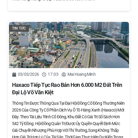
TIN TỨC
03/03/2026
17:03
Mai Hoang Minh
Haxaco Tiếp Tục Rao Bán Hơn 6.000 M2 Đất Trên
Đại Lộ Võ Văn Kiệt
Thông Tin Được Thông Qua Tại Đại Hội Đồng Cổ Đông Thường Niên
2026 Của Công Ty Cổ Phần Dịch Vụ Ô Tô Hàng Xanh (Haxaco) Mới
Đây. Theo Tài Liệu Trình Cổ Đông, Khu Đất Có Giá Trị Sổ Sách Hơn
542 Tỷ Đồng. Hội Đồng Quản Trị Được Ủy Quyền Quyết Định Mức
Giá Chuyển Nhượng Phù Hợp Với Thị Trường, Song Không Thấp
Hơn Giá Trị Hợp Lý Của Tài Sản. Thời Gian Thực Hiện Dự Kiến Trong