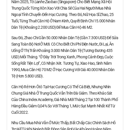
Năm 2025, Tờ
Lianhe Zaobao
(Singapore) Cho Biết Mạng Xã Hội
Trung Quốc Từng Xôn Xao Với Chia Sẻ Của Hai Người Mua Nhà
Ngoại Tỉnh Chuyển Đến Hạc Cương. Theo Đó, Nữ Họa Sĩ Zhao, 25
Tuổi, Từng Thuê Căn Hộ Ở Nam Kinh, Quyết Định Chi 15.000 Nhân
Dân Tệ (khoảng 2.200 USD) Để Mua Căn Hộ 46 M2.
Sau Đó, Zhao Chi Gần 50.000 Nhân Dân Tệ (gần 7.300 USD) Để Sửa
Sang Toàn Bộ Nơi Ở Mới. Cô Cho Biết Chi Phí Điện Nước, Đi Lại, Ăn
Uống Ở Thị Trấn Khoảng 3.000 Nhân Dân Tệ (tương Đương 435
USD) Mỗi Tháng. “Ở Đây Trời Trong Xanh, Phong Cảnh Đẹp, Cuộc
Sống Rất Tiện Lợi”, Cô Nhận Xét. Tương Tự, Xiao Hao, Sinh Năm
1990, Mua Căn Hộ 70 M2 Ở Hạc Cương Với Giá 40.000 Nhân Dân
Tệ (hơn 5.800 USD).
Căn Hộ Rẻ Hơn Ôtô Tại Hạc Cương Có Thể Cá Biệt, Nhưng Nhìn
Chung Giá Nhà Ở Trung Quốc Vẫn Trên Đà Giảm. Theo Khảo Sát
Của China Index Academy, Giá Nhà Mới Tháng 2 Tại 100 Thành Phố
Hàng Đầu Giảm 0,04% So Với Tháng 1, Mức Sụt Mạnh Nhất Kể Từ
Cuối 2022.
Nhu Cầu Mua Nhà Vẫn Ở Mức Thấp, Bất Chấp Các Chính Sách Hỗ
Trợ Kể Từ Khi Ngành Bất Động Sản Rơi Vào Khủng Hoảng Năm