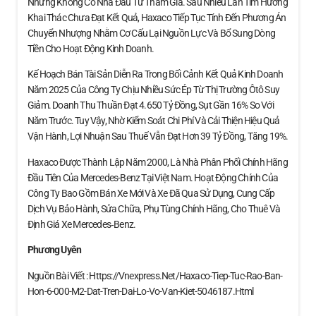
Nhưng Không Có Nhà Đầu Tư Tham Gia. Sau Nhiều Lần Tìm Hướng
Khai Thác Chưa Đạt Kết Quả, Haxaco Tiếp Tục Tính Đến Phương Án
Chuyển Nhượng Nhằm Cơ Cấu Lại Nguồn Lực Và Bổ Sung Dòng
Tiền Cho Hoạt Động Kinh Doanh.
Kế Hoạch Bán Tài Sản Diễn Ra Trong Bối Cảnh Kết Quả Kinh Doanh
Năm 2025 Của Công Ty Chịu Nhiều Sức Ép Từ Thị Trường Ôtô Suy
Giảm. Doanh Thu Thuần Đạt 4.650 Tỷ Đồng, Sụt Gần 16% So Với
Năm Trước. Tuy Vậy, Nhờ Kiểm Soát Chi Phí Và Cải Thiện Hiệu Quả
Vận Hành, Lợi Nhuận Sau Thuế Vẫn Đạt Hơn 39 Tỷ Đồng, Tăng 19%.
Haxaco Được Thành Lập Năm 2000, Là Nhà Phân Phối Chính Hãng
Đầu Tiên Của Mercedes-Benz Tại Việt Nam. Hoạt Động Chính Của
Công Ty Bao Gồm Bán Xe Mới Và Xe Đã Qua Sử Dụng, Cung Cấp
Dịch Vụ Bảo Hành, Sửa Chữa, Phụ Tùng Chính Hãng, Cho Thuê Và
Định Giá Xe Mercedes‑Benz.
Phương Uyên
Nguồn Bài Viết : Https://vnexpress.net/haxaco-Tiep-Tuc-Rao-Ban-
Hon-6-000-M2-Dat-Tren-Dai-Lo-Vo-Van-Kiet-5046187.html