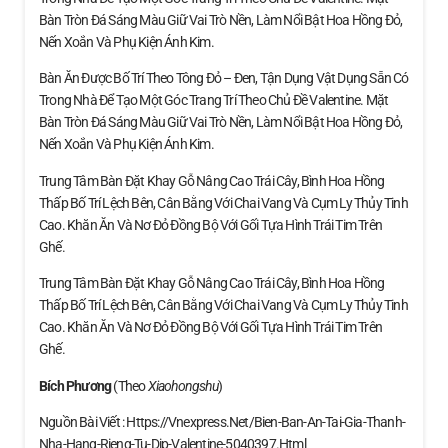
Bàn Tròn Đá Sáng Màu Giữ Vai Trò Nền, Làm Nổi Bật Hoa Hồng Đỏ,
Nến Xoắn Và Phụ Kiện Ánh Kim.
Bàn Ăn Được Bố Trí Theo Tông Đỏ – Đen, Tận Dụng Vật Dụng Sẵn Có
Trong Nhà Để Tạo Một Góc Trang Trí Theo Chủ Đề Valentine. Mặt
Bàn Tròn Đá Sáng Màu Giữ Vai Trò Nền, Làm Nổi Bật Hoa Hồng Đỏ,
Nến Xoắn Và Phụ Kiện Ánh Kim.
Trung Tâm Bàn Đặt Khay Gỗ Nâng Cao Trái Cây, Bình Hoa Hồng
Thấp Bố Trí Lệch Bên, Cân Bằng Với Chai Vang Và Cụm Ly Thủy Tinh
Cao. Khăn Ăn Và Nơ Đỏ Đồng Bộ Với Gối Tựa Hình Trái Tim Trên
Ghế.
Trung Tâm Bàn Đặt Khay Gỗ Nâng Cao Trái Cây, Bình Hoa Hồng
Thấp Bố Trí Lệch Bên, Cân Bằng Với Chai Vang Và Cụm Ly Thủy Tinh
Cao. Khăn Ăn Và Nơ Đỏ Đồng Bộ Với Gối Tựa Hình Trái Tim Trên
Ghế.
Bích Phương
(theo
Xiaohongshu
)
Nguồn Bài Viết : Https://vnexpress.net/bien-Ban-An-Tai-Gia-Thanh-
Nha-Hang-Rieng-Tu-Dip-Valentine-5040397.html