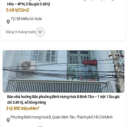
Hỏa – 4PN, 3 lầu giá 5.68 tỷ
5.68 tỷ
52m2
72/3B Miếu Gò Xoài
Đăng 9 tháng trước
Bán nhà hướng Bắc phường Bình Hưng Hoà B Bình Tân – 1 trệt 1 lầu giá
chỉ 3.89 tỷ, sổ hồng riêng
3 tỷ 890 triệu
44m²
Phường Bình Hưng Hoà B, Quận Bình Tân, Thành phố Hồ Chí Minh