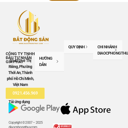
QUY ĐỊNH
CHI NHÁNH
DIAOCPHONGTHU
CÔNG TY TNHH
ĐẦU TƯ NHÂN
HƯỚNG
Số 432 Lê Thị
GIA PHÁT
DẪN
Riêng, Phường
Thới An, Thành
phố Hồ Chí Minh,
Việt Nam
0921.456.969
Tải ứng dụng
Copyright © 2007 – 2025
diaocphongthuy.com