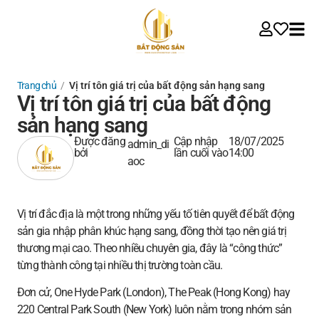
Trang chủ
/
Vị trí tôn giá trị của bất động sản hạng sang
Vị trí tôn giá trị của bất động
sản hạng sang
Được đăng
Cập nhập
18/07/2025
admin_di
bởi
lần cuối vào
14:00
aoc
Vị trí đắc địa là một trong những yếu tố tiên quyết để bất động
sản gia nhập phân khúc hạng sang, đồng thời tạo nên giá trị
thương mại cao. Theo nhiều chuyên gia, đây là “công thức”
từng thành công tại nhiều thị trường toàn cầu.
Đơn cử, One Hyde Park (London), The Peak (Hong Kong) hay
220 Central Park South (New York) luôn nằm trong nhóm sản