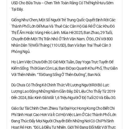
USD Cho Bữa Trưa – Chen Tính Toán Rằng Có Thể Nghỉ Hưu Sớm
Tại Đây.
Giống Như Chen, Một Số Người Trẻ Trung Quốc Quyết Định Rời Các
Thành Phố Lớn Để Mua Và Thuê Các Căn Hộ Giá Rẻ Ở Các Khu Đô
Thị Ế Ẩm Hoặc Vùng Hẻo Lánh. Mùa Hè 2025, Ban Zhao, 29 Tuổi,
Chuyển Đến Một Thị Trấn Nhỏ Ở Tỉnh Vân Nam. Ở Đó, Chỉ Với 800
Nhân Dân Tệ Mỗi Tháng (110 USD), Ban Và Bạn Trai Thuê Căn 3
Phòng Ngủ.
Họ Làm Việc Chưa Đến 20 Giờ Một Tuần, Dạy Yoga Trực Tuyến Để
Kiếm Sống. Thời Gian Còn Lại, Ban Đi Dạo Quanh Khu Phố, Thư Giãn
Với Thiên Nhiên. “Tôi Đang Sống Ở Thiên Đường”, Ban Nói.
Dù Chưa Có Thống Kê Chính Thức Về Lượng Người Rời Bỏ Lực
Lượng Lao Động Những Năm Gần Đây, Dữ Liệu Cho Thấy Từ 2019
Đến 2024, Bắc Kinh Đã Mất 1,6 Triệu Người Ở Độ Tuổi 20 Và Đầu 30.
Giáo Sư Tài Chính Chen Zhiwu Tại Đại Học Hong Kong Cho Biết Chi
Phí Sinh Hoạt Cao Hơn Và Ít Cơ Hội Việc Làm Ở Các Thành Phố Lớn
Đang Thúc Đẩy Mọi Người Chuyển Đến Những Nơi Có Chi Phí Sinh
Hoạt Rẻ Hơn. “Đó Là Điều Tự Nhiên. Giới Trẻ Đang Đối Mặt Với Thực