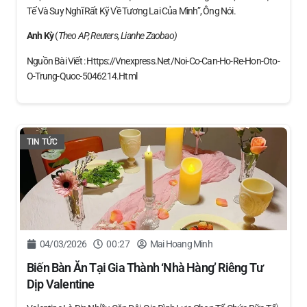
Tế Và Suy Nghĩ Rất Kỹ Về Tương Lai Của Mình”, Ông Nói.
Anh Kỳ
(
Theo AP, Reuters, Lianhe Zaobao)
Nguồn Bài Viết : Https://vnexpress.net/noi-Co-Can-Ho-Re-Hon-Oto-
O-Trung-Quoc-5046214.html
TIN TỨC
04/03/2026
00:27
Mai Hoang Minh
Biến Bàn Ăn Tại Gia Thành ‘nhà Hàng’ Riêng Tư
Dịp Valentine