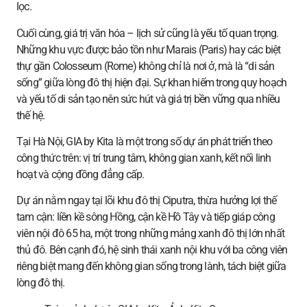
lọc.
Cuối cùng, giá trị văn hóa – lịch sử cũng là yếu tố quan trọng.
Những khu vực được bảo tồn như Marais (Paris) hay các biệt
thự gần Colosseum (Rome) không chỉ là nơi ở, mà là “di sản
sống” giữa lòng đô thị hiện đại. Sự khan hiếm trong quy hoạch
và yếu tố di sản tạo nên sức hút và giá trị bền vững qua nhiều
thế hệ.
Tại Hà Nội, GIA by Kita là một trong số dự án phát triển theo
công thức trên: vị trí trung tâm, không gian xanh, kết nối linh
hoạt và cộng đồng đẳng cấp.
Dự án nằm ngay tại lõi khu đô thị Ciputra, thừa hưởng lợi thế
tam cận: liền kề sông Hồng, cận kề Hồ Tây và tiếp giáp công
viên nội đô 65 ha, một trong những mảng xanh đô thị lớn nhất
thủ đô. Bên cạnh đó, hệ sinh thái xanh nội khu với ba công viên
riêng biệt mang đến không gian sống trong lành, tách biệt giữa
lòng đô thị.