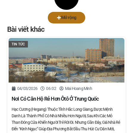
Mở rộng
Bài viết khác
TIN TỨC
04/03/2026
06:02
Mai Hoang Minh
Nơi Có Căn Hộ Rẻ Hơn Ôtô Ở Trung Quốc
Hạc Cương (Hegang) Thuộc Tỉnh Hắc Long Giang, Được Mệnh
Danh Là Thành Phố Có Nhà Nhiều Hơn Người, Sau Khi Các Mỏ
Than Đóng Cửa Khiến Người Trẻ Rời Đi. Nhưng Gần Đây, Giá Nhà Rẻ
Đến “kinh Ngạc” Giúp Địa Phương Bắt Đầu Thu Hút Cư Dân Mới,