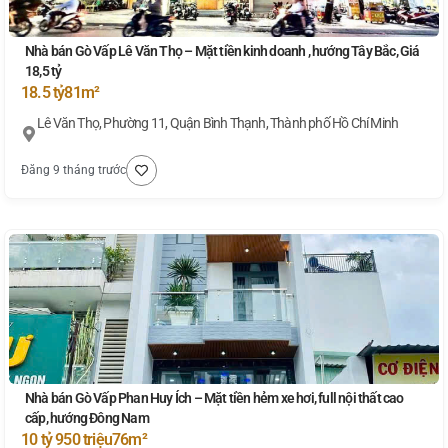
Nhà bán Gò Vấp Lê Văn Thọ – Mặt tiền kinh doanh , hướng Tây Bắc, Giá
18,5 tỷ
18.5 tỷ
81m²
Lê Văn Thọ, Phường 11, Quận Bình Thạnh, Thành phố Hồ Chí Minh
Đăng 9 tháng trước
Nhà bán Gò Vấp Phan Huy Ích – Mặt tiền hẻm xe hơi, full nội thất cao
cấp, hướng Đông Nam
10 tỷ 950 triệu
76m²