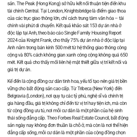
sản. The Peak (Hong Kong) sở hữu kết nối thuận tiện đến khu
tài chính Central. Tại London, Knightsbridge là điểm giao thoa
của các trục giao thông lớn, chỉ cách trung tâm văn hóa – tài
chính vài phút di chuyển. Kết quả khảo sát 153 dự án nhà ở
độc lập tại Anh, theo báo cáo Single Family Housing Report
2024 của Knight Frank, cho thấy 75% dự án nhà ở độc lập tại
Anh nằm trong bán kính 500 mét từ hệ thống giao thông công
cộng và 80% cách không gian xanh công cộng không quá 650
mét. Kết quả cho thấy mối liên hệ mật thiết giữa vị trí kết nối và
giá trị dự án.
Kế đến là cộng đồng cư dân tinh hoa, yếu tố tạo nên giá trị bền
vững cho bất động sản cao cấp. Từ Tribeca (New York) đến
Belgravia (London), nơi quy tụ các tỷ phú, nghệ sĩ và chính trị
gia hàng đầu, giá trị không chỉ đến từ vị trí hay tiện ích, mà còn
từ cộng đồng ưu tú, nơi mỗi cư dân là một phần của hệ sinh
thái sống đẳng cấp. Theo Forbes Real Estate Council, bất động
sản ngày nay không đơn thuần là chỗ ở, mà còn là nơi thể hiện
đẳng cấp sống, mỗi cư dân là một phần của cộng đồng chọn