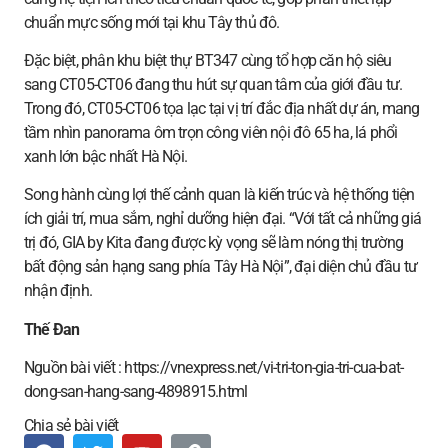
chuẩn mực sống mới tại khu Tây thủ đô.
Đặc biệt, phân khu biệt thự BT347 cùng tổ hợp căn hộ siêu
sang CT05-CT06 đang thu hút sự quan tâm của giới đầu tư.
Trong đó, CT05-CT06 tọa lạc tại vị trí đắc địa nhất dự án, mang
tầm nhìn panorama ôm trọn công viên nội đô 65 ha, lá phổi
xanh lớn bậc nhất Hà Nội.
Song hành cùng lợi thế cảnh quan là kiến trúc và hệ thống tiện
ích giải trí, mua sắm, nghỉ dưỡng hiện đại. “Với tất cả những giá
trị đó, GIA by Kita đang được kỳ vọng sẽ làm nóng thị trường
bất động sản hạng sang phía Tây Hà Nội”, đại diện chủ đầu tư
nhận định.
Thế Đan
Nguồn bài viết : https://vnexpress.net/vi-tri-ton-gia-tri-cua-bat-
dong-san-hang-sang-4898915.html
Chia sẻ bài viết