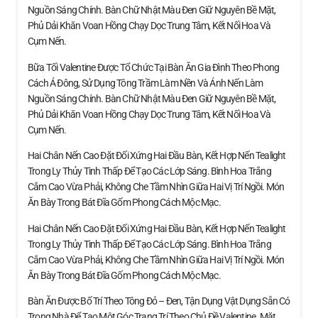
Nguồn Sáng Chính. Bàn Chữ Nhật Màu Đen Giữ Nguyên Bề Mặt,
Phủ Dải Khăn Voan Hồng Chạy Dọc Trung Tâm, Kết Nối Hoa Và
Cụm Nến.
Bữa Tối Valentine Được Tổ Chức Tại Bàn Ăn Gia Đình Theo Phong
Cách Á Đông, Sử Dụng Tông Trầm Làm Nền Và Ánh Nến Làm
Nguồn Sáng Chính. Bàn Chữ Nhật Màu Đen Giữ Nguyên Bề Mặt,
Phủ Dải Khăn Voan Hồng Chạy Dọc Trung Tâm, Kết Nối Hoa Và
Cụm Nến.
Hai Chân Nến Cao Đặt Đối Xứng Hai Đầu Bàn, Kết Hợp Nến Tealight
Trong Ly Thủy Tinh Thấp Để Tạo Các Lớp Sáng. Bình Hoa Trắng
Cắm Cao Vừa Phải, Không Che Tầm Nhìn Giữa Hai Vị Trí Ngồi. Món
Ăn Bày Trong Bát Đĩa Gốm Phong Cách Mộc Mạc.
Hai Chân Nến Cao Đặt Đối Xứng Hai Đầu Bàn, Kết Hợp Nến Tealight
Trong Ly Thủy Tinh Thấp Để Tạo Các Lớp Sáng. Bình Hoa Trắng
Cắm Cao Vừa Phải, Không Che Tầm Nhìn Giữa Hai Vị Trí Ngồi. Món
Ăn Bày Trong Bát Đĩa Gốm Phong Cách Mộc Mạc.
Bàn Ăn Được Bố Trí Theo Tông Đỏ – Đen, Tận Dụng Vật Dụng Sẵn Có
Trong Nhà Để Tạo Một Góc Trang Trí Theo Chủ Đề Valentine. Mặt