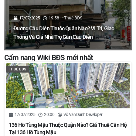
17/07/2025
19:58
•
Thuê BĐS
Đường Cầu Diễn Thuộc Quận Nào? Vị Trí, Giao
Thông Và Giá Nhà Trọ Gần Cầu Diễn
Cẩm nang Wiki BĐS mới nhất
THUÊ BĐS
17/07/2025
20:00
Võ Văn Danh Developer
136 Hồ Tùng Mậu Thuộc Quận Nào? Giá Thuê Căn Hộ
Tại 136 Hồ Tùng Mậu