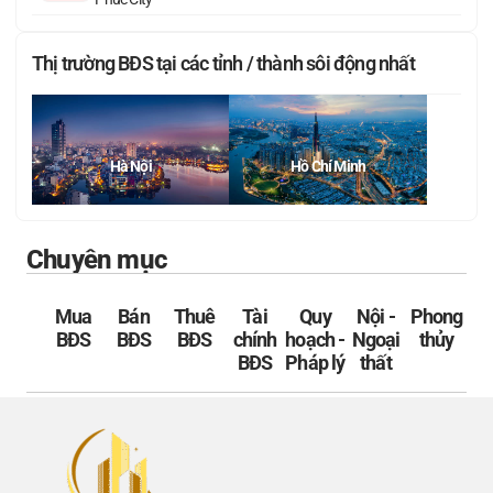
Thị trường BĐS tại các tỉnh / thành sôi động nhất
Hà Nội
Hồ Chí Minh
Chuyên mục
Mua
Bán
Thuê
Tài
Quy
Nội -
Phong
BĐS
BĐS
BĐS
chính
hoạch -
Ngoại
thủy
BĐS
Pháp lý
thất