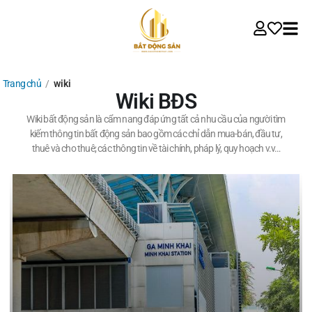
Trang chủ
/
wiki
Wiki BĐS
Wiki bất động sản là cẩm nang đáp ứng tất cả nhu cầu của người tìm
kiếm thông tin bất động sản bao gồm các chỉ dẫn mua-bán, đầu tư,
thuê và cho thuê; các thông tin về tài chính, pháp lý, quy hoạch v.v…