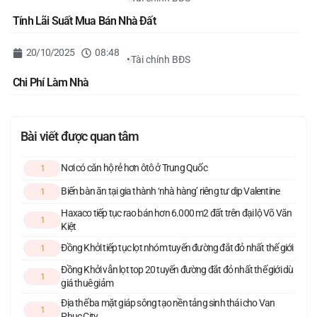
Tính Lãi Suất Mua Bán Nhà Đất
20/10/2025
08:48
•
Tài chính BĐS
Chi Phí Làm Nhà
Bài viết được quan tâm
Nơi có căn hộ rẻ hơn ôtô ở Trung Quốc
1
Biến bàn ăn tại gia thành ‘nhà hàng’ riêng tư dịp Valentine
1
Haxaco tiếp tục rao bán hơn 6.000 m2 đất trên đại lộ Võ Văn
1
Kiệt
Đồng Khởi tiếp tục lọt nhóm tuyến đường đắt đỏ nhất thế giới
1
Đồng Khởi vẫn lọt top 20 tuyến đường đắt đỏ nhất thế giới dù
1
giá thuê giảm
Địa thế ba mặt giáp sông tạo nền tảng sinh thái cho Van
1
Phuc City