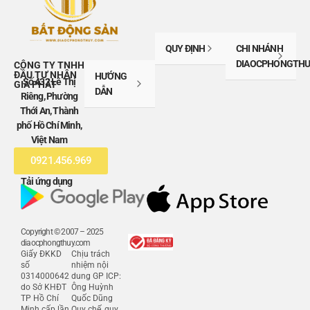
QUY ĐỊNH
CHI NHÁNH
DIAOCPHONGTHU
CÔNG TY TNHH
ĐẦU TƯ NHÂN
HƯỚNG
Số 432 Lê Thị
GIA PHÁT
DẪN
Riêng, Phường
Thới An, Thành
phố Hồ Chí Minh,
Việt Nam
0921.456.969
Tải ứng dụng
Copyright © 2007 – 2025
diaocphongthuy.com
Giấy ĐKKD
Chịu trách
số
nhiệm nội
0314000642
dung GP ICP:
do Sở KHĐT
Ông Huỳnh
TP Hồ Chí
Quốc Dũng
Minh cấp lần
Quy chế, quy