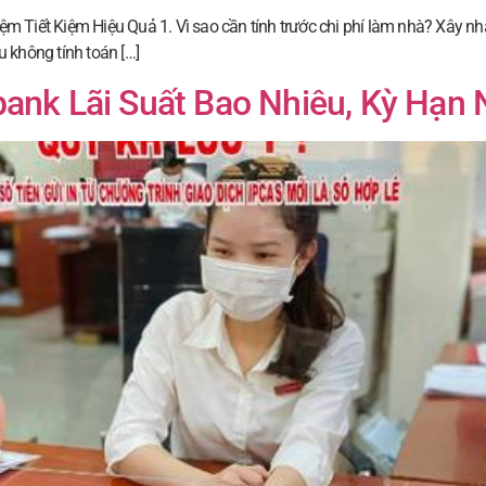
Tiết Kiệm Hiệu Quả 1. Vì sao cần tính trước chi phí làm nhà? Xây nhà 
u không tính toán […]
ank Lãi Suất Bao Nhiêu, Kỳ Hạn 