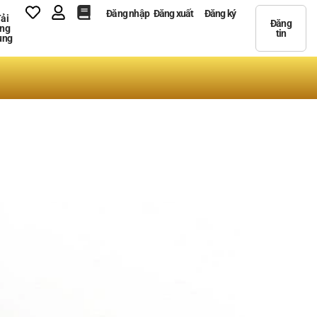
Đăng nhập
Đăng xuất
Đăng ký
ải
Đăng
ng
tin
ụng