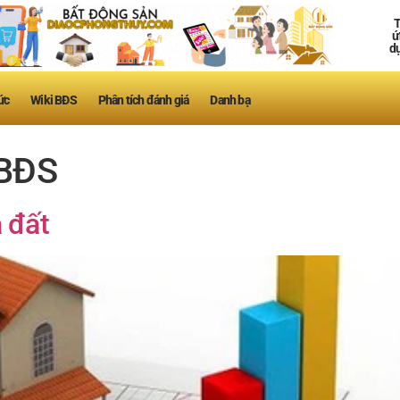
T
ứ
d
ức
Wiki BĐS
Phân tích đánh giá
Danh bạ
 BĐS
 đất