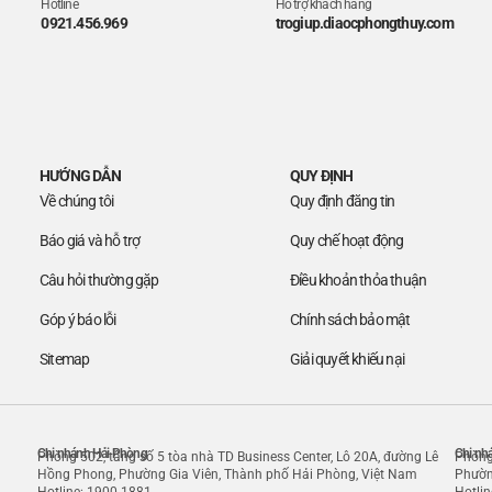
Hotline
Hỗ trợ khách hàng
0921.456.969
trogiup.diaocphongthuy.com
HƯỚNG DẪN
QUY ĐỊNH
Về chúng tôi
Quy định đăng tin
Báo giá và hỗ trợ
Quy chế hoạt động
Câu hỏi thường gặp
Điều khoản thỏa thuận
Góp ý báo lỗi
Chính sách bảo mật
Sitemap
Giải quyết khiếu nại
Chi nhánh Hải Phòng
Chi nh
Phòng 502, tầng số 5 tòa nhà TD Business Center, Lô 20A, đường Lê
Phòng
Hồng Phong, Phường Gia Viên, Thành phố Hải Phòng, Việt Nam
Phườn
Hotline: 1900 1881
Hotli