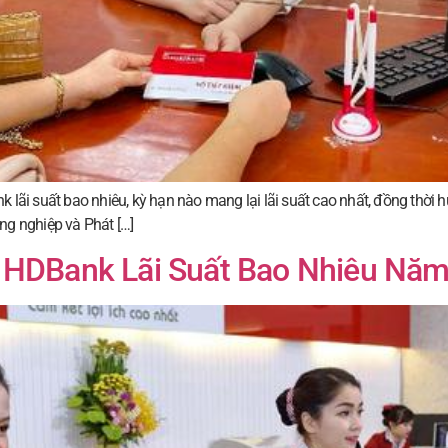
nk lãi suất bao nhiêu, kỳ hạn nào mang lại lãi suất cao nhất, đồng thời h
ông nghiệp và Phát […]
 HDBank Lãi Suất Bao Nhiêu Nă