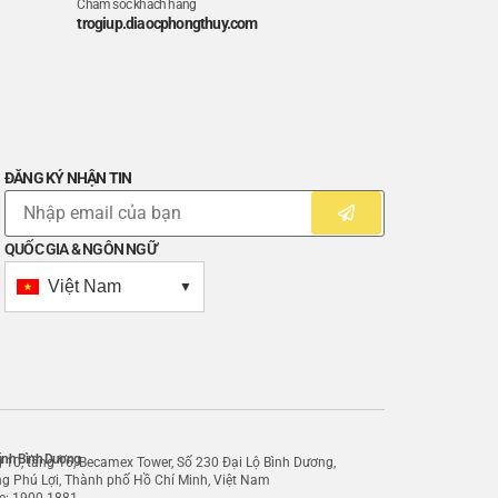
Chăm sóc khách hàng
trogiup.diaocphongthuy.com
ĐĂNG KÝ NHẬN TIN
QUỐC GIA & NGÔN NGỮ
Việt Nam
▼
ánh Bình Dương
 10, tầng 16, Becamex Tower, Số 230 Đại Lộ Bình Dương,
g Phú Lợi, Thành phố Hồ Chí Minh, Việt Nam
ne: 1900 1881