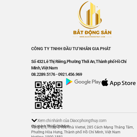
CÔNG TY TNHH ĐẦU TƯ NHÂN GIA PHÁT
Số 432 Lê Thị Riêng, Phường Thới An, Thành phố Hồ Chí
Minh, Việt Nam
08.2289.5176 - 0921.456.969
Xem chi nhánh của Diaocphongthuy.com
Chi nhánh TP. Hồ Chí Minh
Tầng 2, 3, Tháp B Tòa nhà Viettel, 285 Cách Mạng Tháng Tám,
Phường Hòa Hưng, Thành phố Hồ Chí Minh, Việt Nam
Hotline: 1900 1881