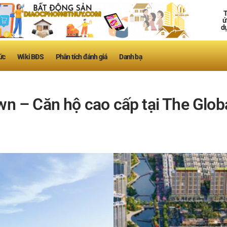
T
ứ
d
ức
Wiki BĐS
Phân tích đánh giá
Danh bạ
 – Căn hộ cao cấp tại The Globa