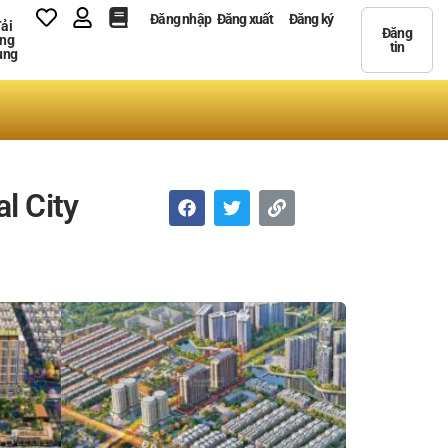
Đăng nhập
Đăng xuất
Đăng ký
ải
Đăng
ng
tin
ụng
l City