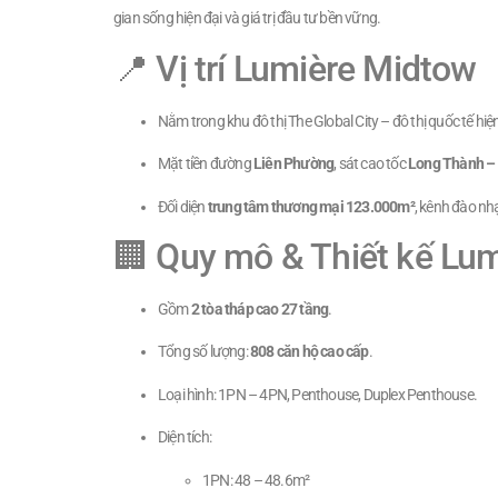
gian sống hiện đại và giá trị đầu tư bền vững.
📍 Vị trí Lumière Midtow
Nằm trong khu đô thị The Global City – đô thị quốc tế hi
Mặt tiền đường
Liên Phường
, sát cao tốc
Long Thành –
Đối diện
trung tâm thương mại 123.000m²
, kênh đào nh
🏢 Quy mô & Thiết kế Lu
Gồm
2 tòa tháp cao 27 tầng
.
Tổng số lượng:
808 căn hộ cao cấp
.
Loại hình: 1PN – 4PN, Penthouse, Duplex Penthouse.
Diện tích:
1PN: 48 – 48.6m²