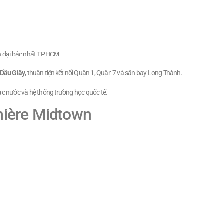
ện đại bậc nhất TP.HCM.
 Dầu Giây
, thuận tiện kết nối Quận 1, Quận 7 và sân bay Long Thành.
ạc nước và hệ thống trường học quốc tế.
mière Midtown