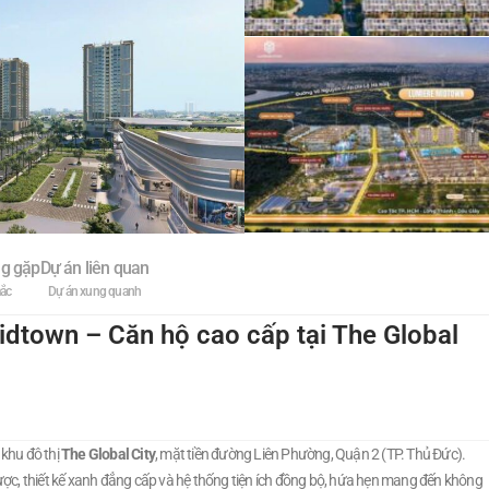
ng gặp
Dự án liên quan
mắc
Dự án xung quanh
dtown – Căn hộ cao cấp tại The Global
khu đô thị
The Global City
, mặt tiền đường Liên Phường, Quận 2 (TP. Thủ Đức).
n lược, thiết kế xanh đẳng cấp và hệ thống tiện ích đồng bộ, hứa hẹn mang đến không