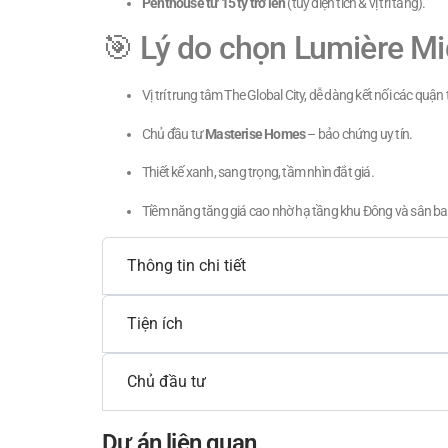
Penthouse từ 15 tỷ trở lên
(tùy diện tích & vị trí tầng).
🎯 Lý do chọn Lumière M
Vị trí trung tâm The Global City, dễ dàng kết nối các quận
Chủ đầu tư
Masterise Homes
– bảo chứng uy tín.
Thiết kế xanh, sang trọng, tầm nhìn đắt giá.
Tiềm năng tăng giá cao nhờ hạ tầng khu Đông và sân b
Thông tin chi tiết
Tiện ích
Chủ đầu tư
Dự án liên quan