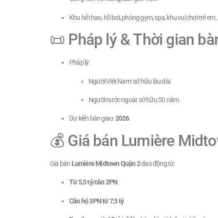
Khu hể thao, hồ bơi, phòng gym, spa, khu vui chơi trẻ em
📜 Pháp lý & Thời gian bà
Pháp lý:
Người Việt Nam: sở hữu lâu dài.
Người nước ngoài: sở hữu 50 năm.
Dự kiến bàn giao:
2026
.
💰 Giá bán Lumière Midt
Giá bán
Lumière Midtown Quận 2
dao động từ:
Từ 5,5 tỷ/căn 2PN
Căn hộ 3PN từ 7,5 tỷ