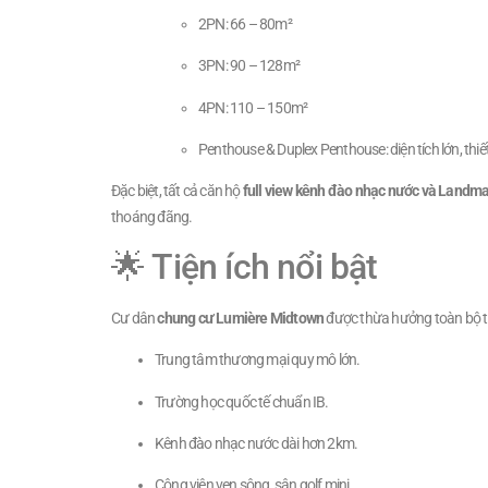
2PN: 66 – 80m²
3PN: 90 – 128m²
4PN: 110 – 150m²
Penthouse & Duplex Penthouse: diện tích lớn, thiế
Đặc biệt, tất cả căn hộ
full view kênh đào nhạc nước và Landma
thoáng đãng.
🌟 Tiện ích nổi bật
Cư dân
chung cư Lumière Midtown
được thừa hưởng toàn bộ ti
Trung tâm thương mại quy mô lớn.
Trường học quốc tế chuẩn IB.
Kênh đào nhạc nước dài hơn 2km.
Công viên ven sông, sân golf mini.