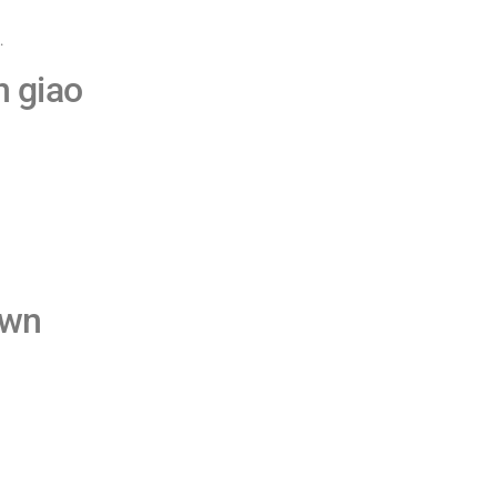
…
n giao
own