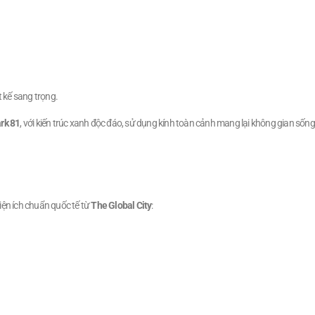
t kế sang trọng.
rk 81
, với kiến trúc xanh độc đáo, sử dụng kính toàn cảnh mang lại không gian sống
ện ích chuẩn quốc tế từ
The Global City
: