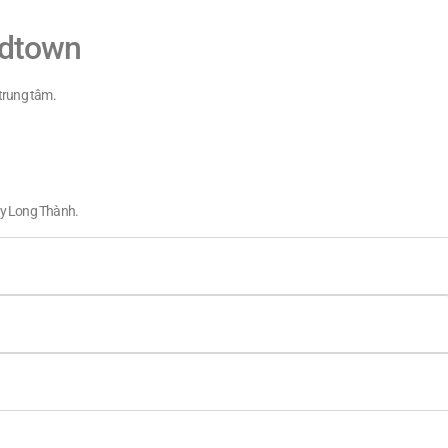
idtown
 trung tâm.
ay Long Thành.