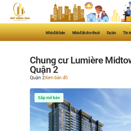
Nhà đất bán
Nhà đất cho thuê
Dự án
Tin t
Chung cư Lumière Midtown
Quận 2
Quận 2
Xem bản đồ
Sắp mở bán