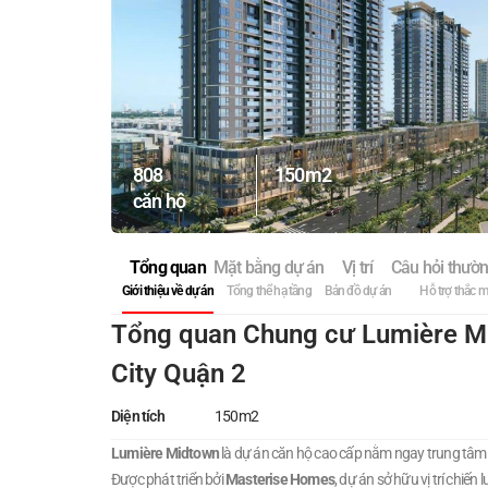
808
150m2
căn hộ
Tổng quan
Mặt bằng dự án
Vị trí
Câu hỏi thườ
Giới thiệu về dự án
Tổng thể hạ tầng
Bản đồ dự án
Hỗ trợ thắc 
Tổng quan Chung cư Lumière Mi
City Quận 2
Diện tích
150m2
Lumière Midtown
là dự án căn hộ cao cấp nằm ngay trung tâm 
Được phát triển bởi
Masterise Homes
, dự án sở hữu vị trí chiế