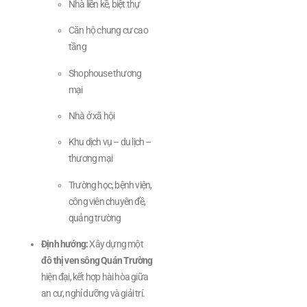
Nhà liền kề, biệt thự
Căn hộ chung cư cao
tầng
Shophouse thương
mại
Nhà ở xã hội
Khu dịch vụ – du lịch –
thương mại
Trường học, bệnh viện,
công viên chuyên đề,
quảng trường
Định hướng:
Xây dựng một
đô thị ven sông Quán Trường
hiện đại, kết hợp hài hòa giữa
an cư, nghỉ dưỡng và giải trí.