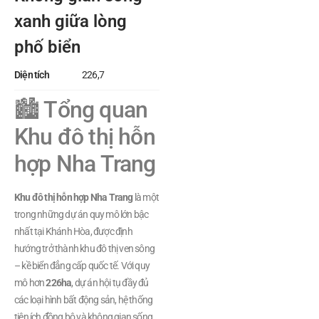
xanh giữa lòng
phố biển
Diện tích
226,7
🏙️ Tổng quan
Khu đô thị hỗn
hợp Nha Trang
Khu đô thị hỗn hợp Nha Trang
là một
trong những dự án quy mô lớn bậc
nhất tại Khánh Hòa, được định
hướng trở thành khu đô thị ven sông
– kề biển đẳng cấp quốc tế. Với quy
mô hơn
226ha
, dự án hội tụ đầy đủ
các loại hình bất động sản, hệ thống
tiện ích đồng bộ và không gian sống