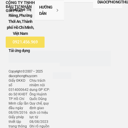
DIAOCPHONGTHU
CÔNG TY TNHH
ĐẦU TƯ NHÂN
HƯỚNG
Số 432 Lê Thị
GIA PHÁT
DẪN
Riêng, Phường
Thới An, Thành
phố Hồ Chí Minh,
Việt Nam
0921.456.969
Tải ứng dụng
Copyright © 2007 – 2025
diaocphongthuy.com
Giấy ĐKKD
Chịu trách
số
nhiệm nội
0314000642
dung GP ICP:
do Sở KHĐT
Ông Huỳnh
TP Hồ Chí
Quốc Dũng
Minh cấp lần
Quy chế, quy
đầu ngày
định giao
08/09/2016
dịch có hiệu
Giấy phép
lực từ
thiết lập
08/08/2023
trang thông
Ghi rõ nguồn