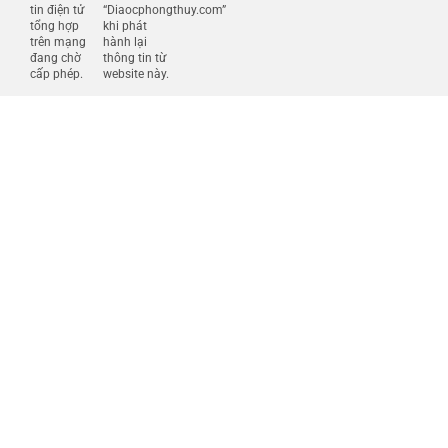
tin điện tử
“Diaocphongthuy.com”
tổng hợp
khi phát
trên mạng
hành lại
đang chờ
thông tin từ
cấp phép.
website này.