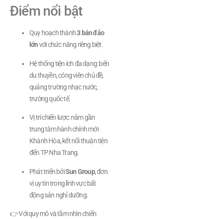
Điểm nổi bật
Quy hoạch thành
3 bán đảo
lớn
với chức năng riêng biệt.
Hệ thống tiện ích đa dạng: bến
du thuyền, công viên chủ đề,
quảng trường nhạc nước,
trường quốc tế.
Vị trí chiến lược: nằm gần
trung tâm hành chính mới
Khánh Hòa, kết nối thuận tiện
đến TP Nha Trang.
Phát triển bởi
Sun Group
, đơn
vị uy tín trong lĩnh vực bất
động sản nghỉ dưỡng.
👉 Với quy mô và tầm nhìn chiến