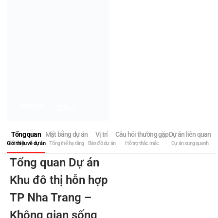
căn hộ
226,7
Tổng quan
Mặt bằng dự án
Vị trí
Câu hỏi thường gặp
Dự án liên quan
Giới thiệu về dự án
Tổng thể hạ tầng
Bản đồ dự án
Hỗ trợ thắc mắc
Dự án xung quanh
Tổng quan Dự án
Khu đô thị hỗn hợp
TP Nha Trang –
Không gian sống