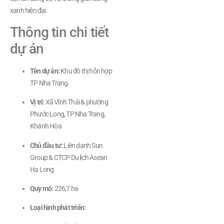
xanh hiện đại.
Thông tin chi tiết
dự án
Tên dự án:
Khu đô thị hỗn hợp
TP Nha Trang
Vị trí:
Xã Vĩnh Thái & phường
Phước Long, TP Nha Trang,
Khánh Hòa
Chủ đầu tư:
Liên danh Sun
Group & CTCP Du lịch Asean
Hạ Long
Quy mô:
226,7 ha
Loại hình phát triển: