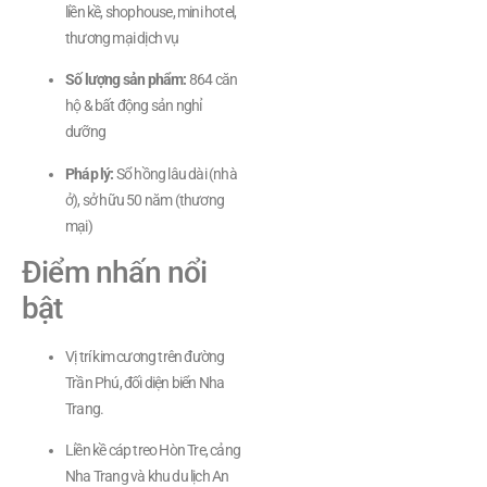
liền kề, shophouse, mini hotel,
thương mại dịch vụ
Số lượng sản phẩm:
864 căn
hộ & bất động sản nghỉ
dưỡng
Pháp lý:
Sổ hồng lâu dài (nhà
ở), sở hữu 50 năm (thương
mại)
Điểm nhấn nổi
bật
Vị trí kim cương trên đường
Trần Phú, đối diện biển Nha
Trang.
Liền kề cáp treo Hòn Tre, cảng
Nha Trang và khu du lịch An