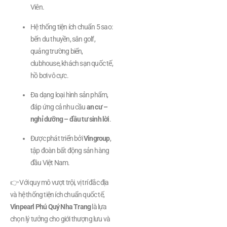
Viên.
Hệ thống tiện ích chuẩn 5 sao:
bến du thuyền, sân golf,
quảng trường biển,
clubhouse, khách sạn quốc tế,
hồ bơi vô cực.
Đa dạng loại hình sản phẩm,
đáp ứng cả nhu cầu
an cư –
nghỉ dưỡng – đầu tư sinh lời
.
Được phát triển bởi
Vingroup
,
tập đoàn bất động sản hàng
đầu Việt Nam.
👉 Với quy mô vượt trội, vị trí đắc địa
và hệ thống tiện ích chuẩn quốc tế,
Vinpearl Phú Quý Nha Trang
là lựa
chọn lý tưởng cho giới thượng lưu và