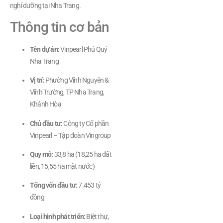
nghỉ dưỡng tại Nha Trang.
Thông tin cơ bản
Tên dự án:
Vinpearl Phú Quý
Nha Trang
Vị trí:
Phường Vĩnh Nguyên &
Vĩnh Trường, TP Nha Trang,
Khánh Hòa
Chủ đầu tư:
Công ty Cổ phần
Vinpearl – Tập đoàn Vingroup
Quy mô:
33,8 ha (18,25 ha đất
liền, 15,55 ha mặt nước)
Tổng vốn đầu tư:
7.453 tỷ
đồng
Loại hình phát triển:
Biệt thự,