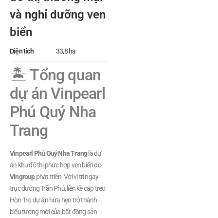
và nghỉ dưỡng ven
biển
Diện tích
33,8 ha
🏝️ Tổng quan
dự án Vinpearl
Phú Quý Nha
Trang
Vinpearl Phú Quý Nha Trang
là dự
án khu đô thị phức hợp ven biển do
Vingroup
phát triển. Với vị trí ngay
trục đường Trần Phú, liền kề cáp treo
Hòn Tre, dự án hứa hẹn trở thành
biểu tượng mới của bất động sản