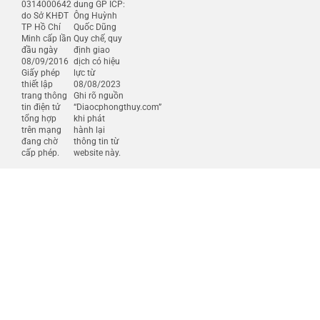
0314000642
dung GP ICP:
do Sở KHĐT
Ông Huỳnh
TP Hồ Chí
Quốc Dũng
Minh cấp lần
Quy chế, quy
đầu ngày
định giao
08/09/2016
dịch có hiệu
Giấy phép
lực từ
thiết lập
08/08/2023
trang thông
Ghi rõ nguồn
tin điện tử
“Diaocphongthuy.com”
tổng hợp
khi phát
trên mạng
hành lại
đang chờ
thông tin từ
cấp phép.
website này.