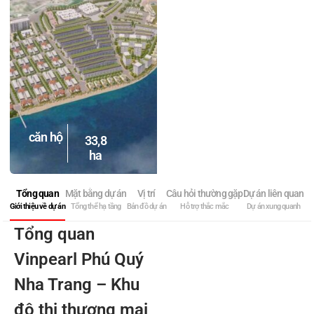
căn hộ
33,8
ha
Tổng quan
Mặt bằng dự án
Vị trí
Câu hỏi thường gặp
Dự án liên quan
Giới thiệu về dự án
Tổng thể hạ tầng
Bản đồ dự án
Hỗ trợ thắc mắc
Dự án xung quanh
Tổng quan
Vinpearl Phú Quý
Nha Trang – Khu
đô thị thương mại