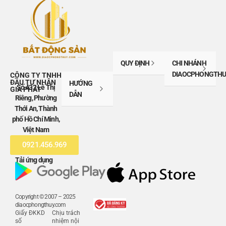
QUY ĐỊNH
CHI NHÁNH
DIAOCPHONGTHU
CÔNG TY TNHH
ĐẦU TƯ NHÂN
HƯỚNG
Số 432 Lê Thị
GIA PHÁT
DẪN
Riêng, Phường
Thới An, Thành
phố Hồ Chí Minh,
Việt Nam
0921.456.969
Tải ứng dụng
Copyright © 2007 – 2025
diaocphongthuy.com
Giấy ĐKKD
Chịu trách
số
nhiệm nội